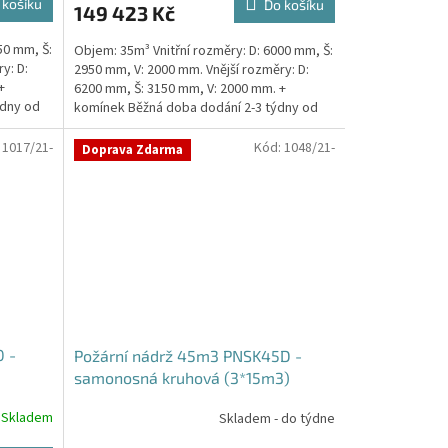
 košíku
Do košíku
149 423 Kč
je
5,0
50 mm, Š:
Objem: 35m³ Vnitřní rozměry: D: 6000 mm, Š:
z
y: D:
2950 mm, V: 2000 mm. Vnější rozměry: D:
5
+
6200 mm, Š: 3150 mm, V: 2000 mm. +
hvězdiček.
ýdny od
komínek Běžná doba dodání 2-3 týdny od
objednávky....
:
1017/21-
Kód:
1048/21-
Doprava Zdarma
 -
Požární nádrž 45m3 PNSK45D -
samonosná kruhová (3*15m3)
Skladem
Skladem - do týdne