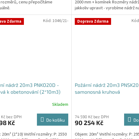
 rozměrů, cenu přepočítáme
2000 mm + komínek Rozměry nádr
ček.
uálně.
jakkoliv upravit - vyrobíme nádrž n
míru!Nádrž...
Kód:
1046/21-
Kód
ava Zdarma
Doprava Zdarma
rní nádrž 20m3 PNKO20D -
Požární nádrž 20m3 PNSK20
vá k obetonování (2*10m3)
samonosná kruhová
Skladem
 Kč bez DPH
74 590 Kč bez DPH
Do košíku
Do
98 Kč
90 254 Kč
 20m³ (2*10) Vnitřní rozměry: P: 2550
Objem: 20m³ Vnitřní rozměry: P: 29