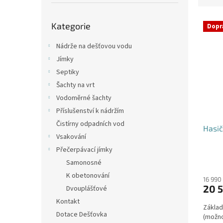
p
e
a
Přeskočit
V
n
n
Kategorie
kategorie
Dopr
ý
í
e
p
p
l
Nádrže na dešťovou vodu
i
r
Jímky
s
o
Septiky
p
d
Šachty na vrt
r
u
o
k
Vodoměrné šachty
d
t
Příslušenství k nádržím
u
ů
Čistírny odpadních vod
Hasič
k
Vsakování
t
Přečerpávací jímky
ů
Průmě
Samonosné
hodno
K obetonování
produ
16 990
20 5
Dvouplášťové
je
4,2
Kontakt
Základ
z
Dotace Dešťovka
(možno
5