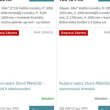
 30m³ (2*15) Vnitřní rozměry: P: 3050
Objem: 30m³ Vnitřní rozměry: D: 59
 2000 mmVnější rozměry: P: 3100
2550 mm, V: 2000 mmVnější rozměry
: 2000 mm + komínek Rozměry
mm, Š: 2700 mm, V: 2000 mm + kom
 možno jakkoliv upravit - vyrobíme
Běžná doba dodání 2-3 týdny od
a...
objednávky. Rozměry...
Kód:
1014/21-
Kód
ava Zdarma
Doprava Zdarma
rní nádrž 30m3 PNHO30 -
Požární nádrž 35m3 PNSH35
tá k obetonování
samonosná hranatá
Skladem
Skladem -
rné
cení
ktu
0 Kč bez DPH
188 290 Kč bez DPH