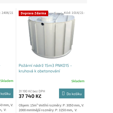
:
2406/21
Kód:
1016/21-
Doprava Zdarma
-
Požární nádrž 15m3 PNKO15 -
kruhová k obetonování
Skladem
Skladem
31 190 Kč bez DPH
 košíku
Do košíku
37 740 Kč
50 mm, V:
Objem: 15m³ Vnitřní rozměry: P: 3050 mm, V:
, V:
2000 mmVnější rozměry: P: 3250 mm, V: