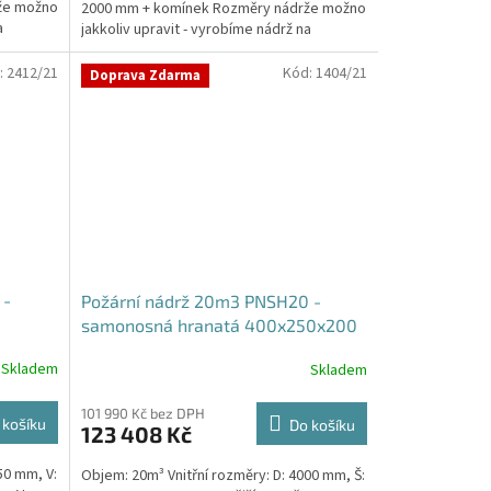
že možno
2000 mm + komínek Rozměry nádrže možno
a
jakkoliv upravit - vyrobíme nádrž na
míru!Nádrž...
:
2412/21
Kód:
1404/21
Doprava Zdarma
 -
Požární nádrž 20m3 PNSH20 -
samonosná hranatá 400x250x200
Skladem
Skladem
101 990 Kč bez DPH
 košíku
Do košíku
123 408 Kč
50 mm, V:
Objem: 20m³ Vnitřní rozměry: D: 4000 mm, Š: