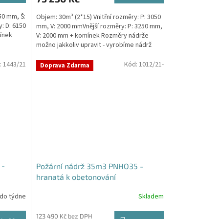
50 mm, Š:
Objem: 30m³ (2*15) Vnitřní rozměry: P: 3050
: D: 6150
mm, V: 2000 mmVnější rozměry: P: 3250 mm,
ínek
V: 2000 mm + komínek Rozměry nádrže
možno jakkoliv upravit - vyrobíme nádrž
na...
:
1443/21
Kód:
1012/21-
Doprava Zdarma
 -
Požární nádrž 35m3 PNHO35 -
hranatá k obetonování
 do týdne
Skladem
Průměrné
hodnocení
produktu
123 490 Kč bez DPH