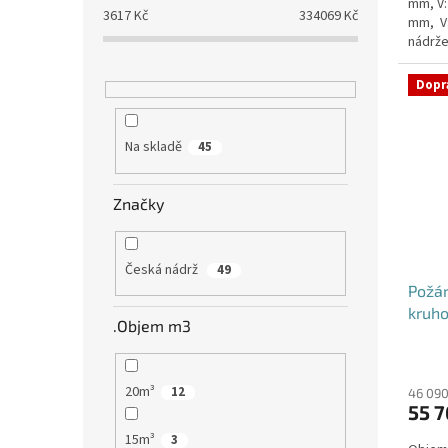
mm, V:
3617
Kč
334069
Kč
mm, V
nádrže
nádrž n
Dopr
Na skladě
45
Značky
Česká nádrž
49
Požá
kruho
.Objem m3
20m³
12
46 090
55 7
15m³
3