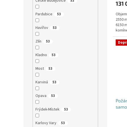
České Budějovice
53
131 
je
5,0
Pardubice
Objem:
53
z
2550 m
5
6150 m
hvězdi
Havířov
53
komíne
objedn
Zlín
53
Dopr
Kladno
53
Most
53
Karviná
53
Opava
53
Požá
samo
Frýdek-Místek
53
Karlovy Vary
53