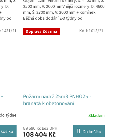
00 mm, Š:
Objem: 22m³ Vnitřní rozměry: D: 4400 mm, Š:
y: D:
2500 mm, V: 2000 mmVnější rozměry: D: 4600
+
mm, Š: 2700 mm, V: 2000 mm + komínek
dny od
Běžná doba dodání 2-3 týdny od
objednávky. Rozměry...
:
1431/21
Kód:
1013/21-
Doprava Zdarma
 -
Požární nádrž 25m3 PNHO25 -
hranatá k obetonování
 do týdne
Skladem
Průměrné
hodnocení
produktu
89 590 Kč bez DPH
 košíku
Do košíku
108 404 Kč
je