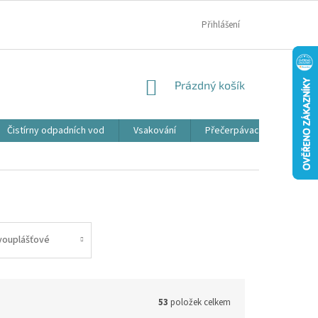
MOJE OBJEDNÁVKA
Přihlášení
NÁKUPNÍ
Prázdný košík
KOŠÍK
Čistírny odpadních vod
Vsakování
Přečerpávací jímky
vouplášťové
53
položek celkem