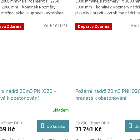
 2000 mmVnější rozměry: P: 2750
3000 mmVnější rozměry: P: 3000 mm
: 2000 mm + komínek Rozměry
3000 mm + komínek Rozměry nádr
 možno jakkoliv upravit - vyrobíme
jakkoliv upravit - vyrobíme nádrž n
a...
míru!Nádrž...
Kód:
1011/21-
Kód
ava Zdarma
Doprava Zdarma
rní nádrž 20m3 PNKO20 -
Požární nádrž 20m3 PNHO20
vá k obetonování
hranatá k obetonování
400x250x200
Skladem
Průměrné
hodnocení
produktu
 Kč bez DPH
59 290 Kč bez DPH
Do košíku
Do
69 Kč
71 741 Kč
je
5,0