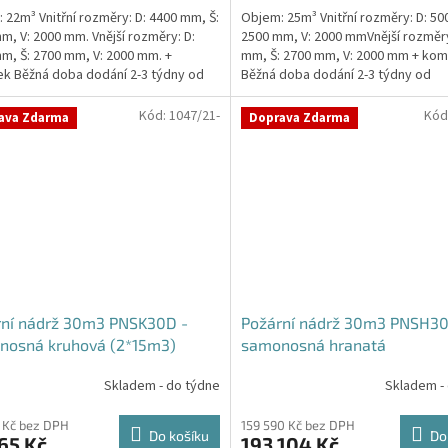
 22m³ Vnitřní rozměry: D: 4400 mm, Š:
Objem: 25m³ Vnitřní rozměry: D: 50
m, V: 2000 mm. Vnější rozměry: D:
2500 mm, V: 2000 mmVnější rozměry
m, Š: 2700 mm, V: 2000 mm. +
mm, Š: 2700 mm, V: 2000 mm + kom
ček.
k Běžná doba dodání 2-3 týdny od
Běžná doba dodání 2-3 týdny od
ávky....
objednávky. Rozměry...
Kód:
1047/21-
Kód
ava Zdarma
Doprava Zdarma
rní nádrž 30m3 PNSK30D -
Požární nádrž 30m3 PNSH30
nosná kruhová (2*15m3)
samonosná hranatá
Skladem - do týdne
Skladem -
 Kč bez DPH
159 590 Kč bez DPH
Do košíku
Do
65 Kč
193 104 Kč