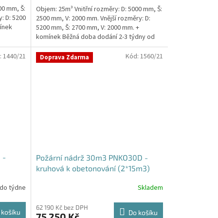
5,0
00 mm, Š:
Objem: 25m³ Vnitřní rozměry: D: 5000 mm, Š:
z
: D: 5200
2500 mm, V: 2000 mm. Vnější rozměry: D:
5
ínek
5200 mm, Š: 2700 mm, V: 2000 mm. +
hvězdiček.
komínek Běžná doba dodání 2-3 týdny od
objednávky....
:
1440/21
Kód:
1560/21
Doprava Zdarma
 -
Požární nádrž 30m3 PNKO30D -
kruhová k obetonování (2*15m3)
 do týdne
Skladem
62 190 Kč bez DPH
 košíku
Do košíku
75 250 Kč