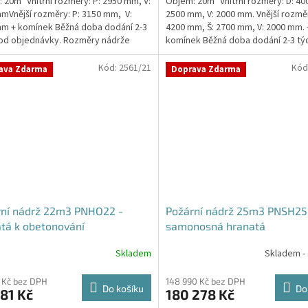
 20m³ Vnitřní rozměry: P: 2950 mm, V:
Objem: 20m³ Vnitřní rozměry: D: 40
z
mVnější rozměry: P: 3150 mm, V:
2500 mm, V: 2000 mm. Vnější rozměr
5
m + komínek Běžná doba dodání 2-3
4200 mm, Š: 2700 mm, V: 2000 mm. 
hvězdiček.
od objednávky. Rozměry nádrže
komínek Běžná doba dodání 2-3 tý
..
objednávky....
Kód:
2561/21
Kód
ava Zdarma
Doprava Zdarma
rní nádrž 22m3 PNHO22 -
Požární nádrž 25m3 PNSH25
tá k obetonování
samonosná hranatá
Skladem
Skladem -
rné
cení
ktu
 Kč bez DPH
148 990 Kč bez DPH
Do košíku
Do
81 Kč
180 278 Kč