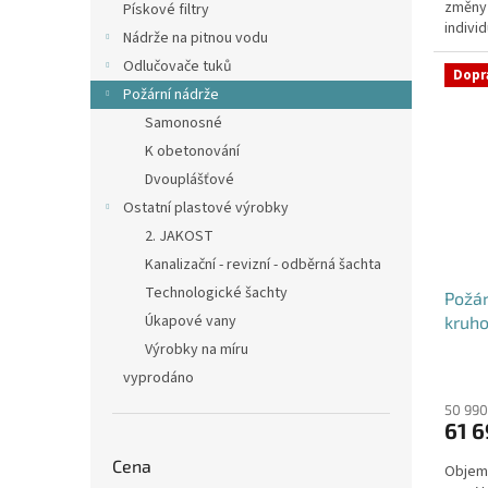
změny
hvězdi
Pískové filtry
individ
Nádrže na pitnou vodu
Odlučovače tuků
Dopr
Požární nádrže
Samonosné
K obetonování
Dvouplášťové
Ostatní plastové výrobky
2. JAKOST
Kanalizační - revizní - odběrná šachta
Technologické šachty
Požá
Úkapové vany
kruho
Výrobky na míru
vyprodáno
50 990
61 6
Cena
Objem: