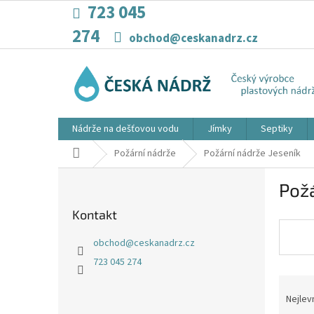
Přejít
723 045
na
274
obsah
obchod@ceskanadrz.cz
Nádrže na dešťovou vodu
Jímky
Septiky
Domů
Požární nádrže
Požární nádrže Jeseník
P
Požá
o
s
Kontakt
t
r
obchod
@
ceskanadrz.cz
a
723 045 274
n
Ř
n
a
í
Nejlev
z