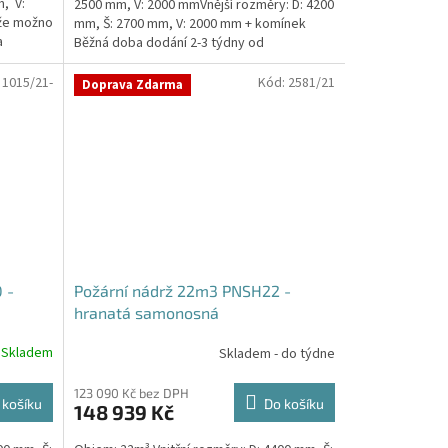
, V:
2500 mm, V: 2000 mmVnější rozměry: D: 4200
že možno
mm, Š: 2700 mm, V: 2000 mm + komínek
a
Běžná doba dodání 2-3 týdny od
objednávky. Rozměry...
:
1015/21-
Kód:
2581/21
Doprava Zdarma
 -
Požární nádrž 22m3 PNSH22 -
hranatá samonosná
Skladem
Skladem - do týdne
123 090 Kč bez DPH
 košíku
Do košíku
148 939 Kč