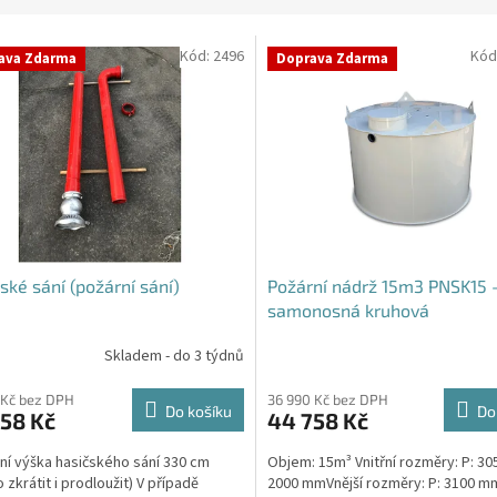
Kód:
2496
Kód
ava Zdarma
Doprava Zdarma
ské sání (požární sání)
Požární nádrž 15m3 PNSK15 
samonosná kruhová
Skladem - do 3 týdnů
rné
cení
ktu
 Kč bez DPH
36 990 Kč bez DPH
Do košíku
Do
58 Kč
44 758 Kč
ní výška hasičského sání 330 cm
Objem: 15m³ Vnitřní rozměry: P: 30
 zkrátit i prodloužit) V případě
2000 mmVnější rozměry: P: 3100 mm