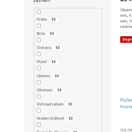
Objem:
mm, V:
Praha
53
mm, V
nádrže
nádrž n
Brno
53
Dopr
Ostrava
53
Plzeň
53
Liberec
53
Olomouc
53
Požá
Ústí nad Labem
53
hrana
Hradec Králové
53
Průmě
hodno
produ
108 29