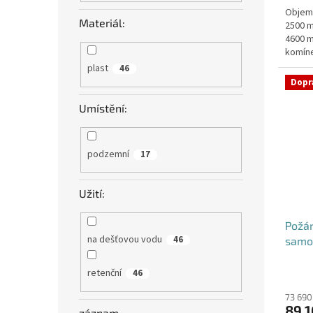
Objem:
z
Materiál:
2500 m
5
4600 m
hvězdi
komíne
objedn
plast
46
Dopr
Umístění:
podzemní
17
Užití:
Požá
na dešťovou vodu
46
samo
retenční
46
73 690
89 1
záznam