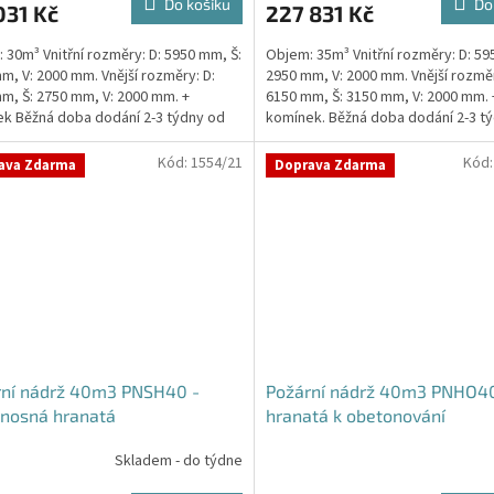
Do košíku
Do
031 Kč
227 831 Kč
 30m³ Vnitřní rozměry: D: 5950 mm, Š:
Objem: 35m³ Vnitřní rozměry: D: 59
m, V: 2000 mm. Vnější rozměry: D:
2950 mm, V: 2000 mm. Vnější rozměr
m, Š: 2750 mm, V: 2000 mm. +
6150 mm, Š: 3150 mm, V: 2000 mm. 
ček.
k Běžná doba dodání 2-3 týdny od
komínek. Běžná doba dodání 2-3 t
ávky....
objednávky....
Kód:
1554/21
Kód
ava Zdarma
Doprava Zdarma
rní nádrž 40m3 PNSH40 -
Požární nádrž 40m3 PNHO40
nosná hranatá
hranatá k obetonování
Skladem - do týdne
Průměrné
hodnocení