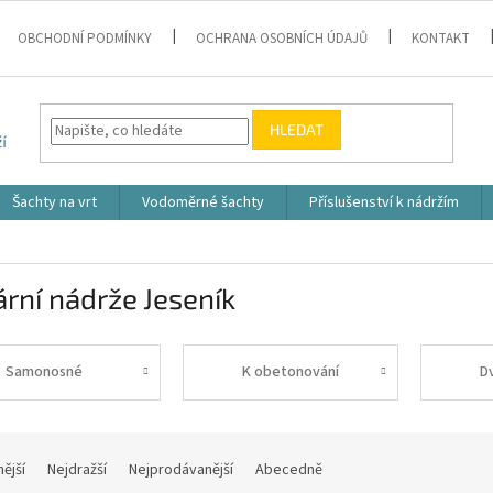
OBCHODNÍ PODMÍNKY
OCHRANA OSOBNÍCH ÚDAJŮ
KONTAKT
HLEDAT
Šachty na vrt
Vodoměrné šachty
Příslušenství k nádržím
rní nádrže Jeseník
Samonosné
K obetonování
D
nější
Nejdražší
Nejprodávanější
Abecedně