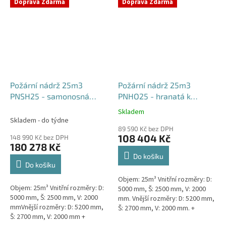
týdny od objednávky. Rozměry...
Doprava Zdarma
Doprava Zdarma
Požární nádrž 25m3
Požární nádrž 25m3
PNSH25 - samonosná
PNHO25 - hranatá k
hranatá
obetonování
Skladem
Průměrné
Skladem - do týdne
hodnocení
89 590 Kč bez DPH
produktu
108 404 Kč
148 990 Kč bez DPH
je
180 278 Kč
5,0
Do košíku
z
Do košíku
5
Objem: 25m³ Vnitřní rozměry: D:
hvězdiček.
Objem: 25m³ Vnitřní rozměry: D:
5000 mm, Š: 2500 mm, V: 2000
5000 mm, Š: 2500 mm, V: 2000
mm. Vnější rozměry: D: 5200 mm,
mmVnější rozměry: D: 5200 mm,
Š: 2700 mm, V: 2000 mm. +
Š: 2700 mm, V: 2000 mm +
komínek Běžná doba dodání 2-3