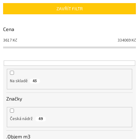
n
ZAVŘÍT FILTR
í
p
r
Cena
o
d
3617
Kč
334069
Kč
u
k
t
ů
Na skladě
45
Značky
Česká nádrž
49
.Objem m3