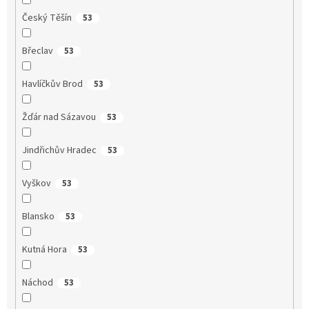
Český Těšín
53
Břeclav
53
Havlíčkův Brod
53
Žďár nad Sázavou
53
Jindřichův Hradec
53
Vyškov
53
Blansko
53
Kutná Hora
53
Náchod
53