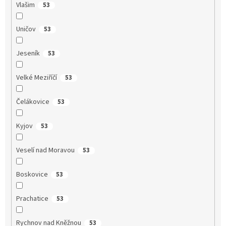
Vlašim
53
Uničov
53
Jeseník
53
Velké Meziříčí
53
Čelákovice
53
Kyjov
53
Veselí nad Moravou
53
Boskovice
53
Prachatice
53
Rychnov nad Kněžnou
53