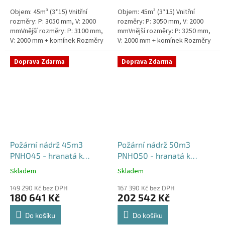
Objem: 45m³ (3*15) Vnitřní
Objem: 45m³ (3*15) Vnitřní
rozměry: P: 3050 mm, V: 2000
rozměry: P: 3050 mm, V: 2000
mmVnější rozměry: P: 3100 mm,
mmVnější rozměry: P: 3250 mm,
V: 2000 mm + komínek Rozměry
V: 2000 mm + komínek Rozměry
nádrže možno jakkoliv upravit -
nádrže možno jakkoliv upravit -
vyrobíme nádrž na...
vyrobíme nádrž na...
Doprava Zdarma
Doprava Zdarma
Požární nádrž 45m3
Požární nádrž 50m3
PNHO45 - hranatá k
PNHO50 - hranatá k
obetonování
obetonování
Skladem
Skladem
Průměrné
Průměrné
hodnocení
hodnocení
149 290 Kč bez DPH
167 390 Kč bez DPH
produktu
produktu
180 641 Kč
202 542 Kč
je
je
5,0
5,0
Do košíku
Do košíku
z
z