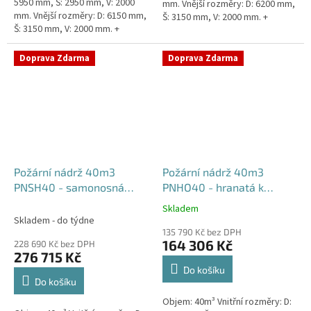
5950 mm, Š: 2950 mm, V: 2000
mm. Vnější rozměry: D: 6200 mm,
mm. Vnější rozměry: D: 6150 mm,
Š: 3150 mm, V: 2000 mm. +
Š: 3150 mm, V: 2000 mm. +
komínek Běžná doba dodání 2-3
komínek. Běžná doba dodání 2-3
týdny od objednávky....
týdny od objednávky....
Doprava Zdarma
Doprava Zdarma
Požární nádrž 40m3
Požární nádrž 40m3
PNSH40 - samonosná
PNHO40 - hranatá k
hranatá
obetonování
Skladem
Průměrné
Skladem - do týdne
hodnocení
135 790 Kč bez DPH
produktu
164 306 Kč
228 690 Kč bez DPH
je
276 715 Kč
5,0
Do košíku
z
Do košíku
5
Objem: 40m³ Vnitřní rozměry: D:
hvězdiček.