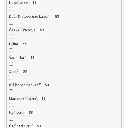
Neratovice
53
Dvůr Králové nad Labem
53
Česká Třebová
53
Bílina
53
Varnsdorf
53
Slaný
53
Klášterec nad Ohří
53
Mariánské Lázně
53
Nymburk
53
Ústí nad Orlicí
53