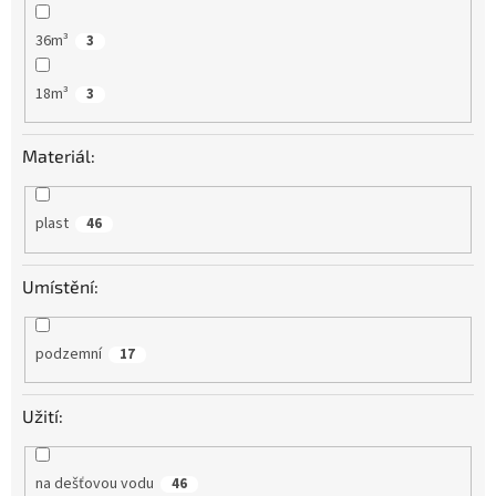
36m³
3
18m³
3
Materiál:
plast
46
Umístění:
podzemní
17
Užití:
na dešťovou vodu
46