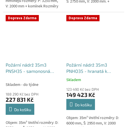
mmVnější rozměry: P: 3250 mm,
Š: 2750 mm, V: 2000 mm. +
V: 2000 mm + komínek Rozměry
komínek Běžná doba dodání 2-3
nádrže možno jakkoliv upravit -
týdny od objednávky....
vyrobíme nádrž na...
Doprava Zdarma
Doprava Zdarma
Požární nádrž 35m3
Požární nádrž 35m3
PNSH35 - samonosná
PNHO35 - hranatá k
hranatá
obetonování
Skladem
Průměrné
Skladem - do týdne
hodnocení
123 490 Kč bez DPH
produktu
149 423 Kč
188 290 Kč bez DPH
je
227 831 Kč
5,0
Do košíku
z
Do košíku
5
Objem: 35m³ Vnitřní rozměry: D:
hvězdiček.
Objem: 35m³ Vnitřní rozměry: D:
6000 mm, Š: 2950 mm, V: 2000