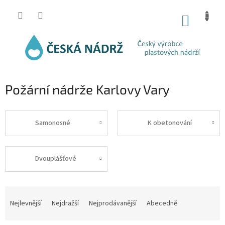
Přejít
na
NÁKUP
obsah
KOŠÍK
Požární nádrže Karlovy Vary
Samonosné
K obetonování
Dvouplášťové
Ř
a
Nejlevnější
Nejdražší
Nejprodávanější
Abecedně
z
e