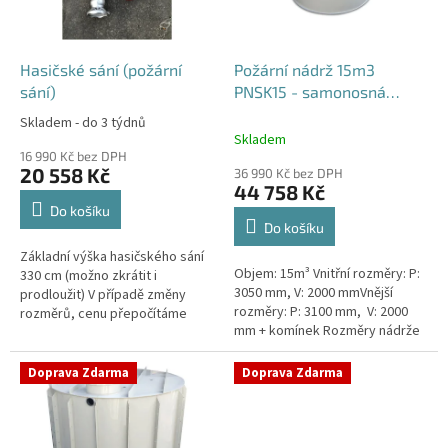
p
r
o
d
Hasičské sání (požární
Požární nádrž 15m3
u
sání)
PNSK15 - samonosná
k
kruhová
Skladem - do 3 týdnů
Průměrné
t
Skladem
hodnocení
ů
16 990 Kč bez DPH
produktu
20 558 Kč
36 990 Kč bez DPH
je
44 758 Kč
4,2
Do košíku
z
Do košíku
5
Základní výška hasičského sání
hvězdiček.
Objem: 15m³ Vnitřní rozměry: P:
330 cm (možno zkrátit i
3050 mm, V: 2000 mmVnější
prodloužit) V případě změny
rozměry: P: 3100 mm, V: 2000
rozměrů, cenu přepočítáme
mm + komínek Rozměry nádrže
individuálně.
možno jakkoliv upravit -
vyrobíme nádrž na míru!Nádrž...
Doprava Zdarma
Doprava Zdarma