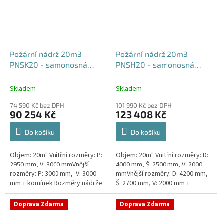
Požární nádrž 20m3
Požární nádrž 20m3
PNSK20 - samonosná
PNSH20 - samonosná
kruhová
hranatá 400x250x200
Skladem
Skladem
74 590 Kč bez DPH
101 990 Kč bez DPH
90 254 Kč
123 408 Kč
Do košíku
Do košíku
Objem: 20m³ Vnitřní rozměry: P:
Objem: 20m³ Vnitřní rozměry: D:
2950 mm, V: 3000 mmVnější
4000 mm, Š: 2500 mm, V: 2000
rozměry: P: 3000 mm, V: 3000
mmVnější rozměry: D: 4200 mm,
mm + komínek Rozměry nádrže
Š: 2700 mm, V: 2000 mm +
možno jakkoliv upravit -
komínek Běžná doba dodání 2-3
vyrobíme nádrž na míru!Nádrž...
týdny od objednávky. Rozměry...
Doprava Zdarma
Doprava Zdarma