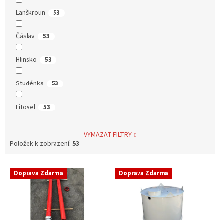
Lanškroun
53
Čáslav
53
Hlinsko
53
Studénka
53
Litovel
53
VYMAZAT FILTRY
Položek k zobrazení:
53
V
Doprava Zdarma
Doprava Zdarma
ý
p
i
s