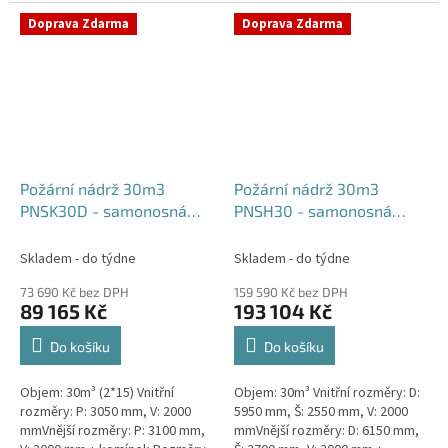
komínek Běžná doba dodání 2-3
týdny od objednávky....
týdny od objednávky. Rozměry...
Doprava Zdarma
Doprava Zdarma
Požární nádrž 30m3
Požární nádrž 30m3
PNSK30D - samonosná
PNSH30 - samonosná
kruhová (2*15m3)
hranatá
Skladem - do týdne
Skladem - do týdne
73 690 Kč bez DPH
159 590 Kč bez DPH
89 165 Kč
193 104 Kč
Do košíku
Do košíku
Objem: 30m³ (2*15) Vnitřní
Objem: 30m³ Vnitřní rozměry: D:
rozměry: P: 3050 mm, V: 2000
5950 mm, Š: 2550 mm, V: 2000
mmVnější rozměry: P: 3100 mm,
mmVnější rozměry: D: 6150 mm,