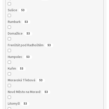
Sušice
53
Rumburk
53
Domažlice
53
Frenštát pod Radhoštěm
53
Humpolec
53
Kuřim
53
Moravská Třebová
53
Nové Město na Moravě
53
Litomyšl
53