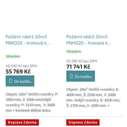
Požární nádrž 20m3
Požární nádrž 20m3
PNKO20 - kruhová k
PNHO20 - hranatá k
obetonování
obetonování
Skladem
Průměrné
400x250x200
Skladem
hodnocení
59 290 Kč bez DPH
produktu
71 741 Kč
46 090 Kč bez DPH
je
55 769 Kč
5,0
Do košíku
z
Do košíku
5
Objem: 20m³ Vnitřní rozměry: D:
hvězdiček.
Objem: 20m³ Vnitřní rozměry: P:
4000 mm, Š: 2500 mm, V: 2000
2950 mm, V: 3000 mmVnější
mm. Vnější rozměry: D: 4200 mm,
rozměry: P: 3150 mm, V: 3000
Š: 2700 mm, V: 2000 mm. +
mm + komínek Běžná doba
komínek Běžná doba dodání 2-3
dodání 2-3 týdny od objednávky.
týdny od objednávky....
Rozměry nádrže možno...
Doprava Zdarma
Doprava Zdarma