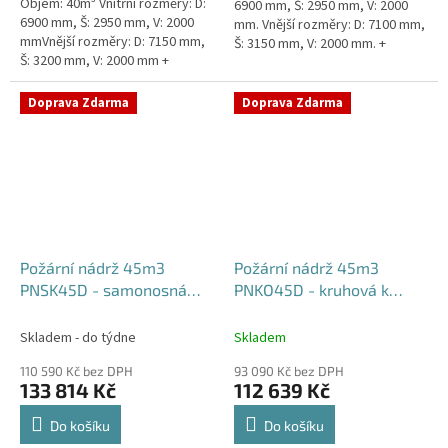
Objem: 40m³ Vnitřní rozměry: D:
6900 mm, Š: 2950 mm, V: 2000
6900 mm, Š: 2950 mm, V: 2000
mm. Vnější rozměry: D: 7100 mm,
mmVnější rozměry: D: 7150 mm,
Š: 3150 mm, V: 2000 mm. +
Š: 3200 mm, V: 2000 mm +
komínek Běžná doba dodání 2-3
komínek Běžná doba dodání 2-3
týdny od objednávky....
týdny od objednávky. Rozměry...
Doprava Zdarma
Doprava Zdarma
Požární nádrž 45m3
Požární nádrž 45m3
PNSK45D - samonosná
PNKO45D - kruhová k
kruhová (3*15m3)
obetonování (3*15m3)
Skladem - do týdne
Skladem
110 590 Kč bez DPH
93 090 Kč bez DPH
133 814 Kč
112 639 Kč
Do košíku
Do košíku