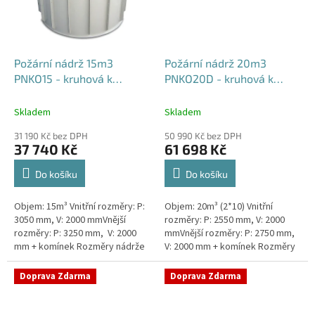
Požární nádrž 15m3
Požární nádrž 20m3
PNKO15 - kruhová k
PNKO20D - kruhová k
obetonování
obetonování (2*10m3)
Skladem
Skladem
31 190 Kč bez DPH
50 990 Kč bez DPH
37 740 Kč
61 698 Kč
Do košíku
Do košíku
Objem: 15m³ Vnitřní rozměry: P:
Objem: 20m³ (2*10) Vnitřní
3050 mm, V: 2000 mmVnější
rozměry: P: 2550 mm, V: 2000
rozměry: P: 3250 mm, V: 2000
mmVnější rozměry: P: 2750 mm,
mm + komínek Rozměry nádrže
V: 2000 mm + komínek Rozměry
možno jakkoliv upravit -
nádrže možno jakkoliv upravit -
vyrobíme nádrž na míru!Nádrž...
vyrobíme nádrž na...
Doprava Zdarma
Doprava Zdarma