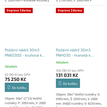
V: 2000 mm + komínek Rozměry
Š: 2700 mm, V: 2000 mm +
nádrže možno jakkoliv upravit -
komínek Běžná doba dodání 2-3
vyrobíme nádrž na...
týdny od objednávky. Rozměry...
Doprava Zdarma
Doprava Zdarma
Požární nádrž 30m3
Požární nádrž 30m3
PNKO30D - kruhová k
PNHO30 - hranatá k
obetonování (2*15m3)
obetonování
Skladem
Průměrné
Skladem
hodnocení
108 290 Kč bez DPH
produktu
131 031 Kč
62 190 Kč bez DPH
je
75 250 Kč
5,0
Do košíku
z
Do košíku
5
Objem: 30m³ Vnitřní rozměry: D:
hvězdiček.
Objem: 30m³ (2*15) Vnitřní
5950 mm, Š: 2550 mm, V: 2000
rozměry: P: 3050 mm, V: 2000
mm. Vnější rozměry: D: 6150 mm,