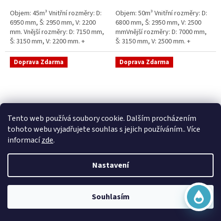
5
5
Objem: 45m³ Vnitřní rozměry: D:
Objem: 50m³ Vnitřní rozměry: D:
hvězdiček.
hvězdiček.
6950 mm, Š: 2950 mm, V: 2200
6800 mm, Š: 2950 mm, V: 2500
mm. Vnější rozměry: D: 7150 mm,
mmVnější rozměry: D: 7000 mm,
Š: 3150 mm, V: 2200 mm. +
Š: 3150 mm, V: 2500 mm. +
komínek Běžná doba dodání 2-3
komínek Běžná doba dodání 2-3
týdny od objednávky....
týdny od objednávky. Rozměry...
Doprava Zdarma
Doprava Zdarma
Virtuální asistent
Tento web používá soubory cookie. Dalším procházením
Online
tohoto webu vyjadřujete souhlas s jejich používáním.. Více
informací
zde
.
Sací šachta samonosná
Sací šachta k obetonování
Nastavení
Začít konverzaci
Skladem
Průměrné
Skladem
hodnocení
20 790 Kč bez DPH
produktu
25 156 Kč
15 390 Kč bez DPH
Souhlasím
je
18 622 Kč
5,0
Do košíku
z