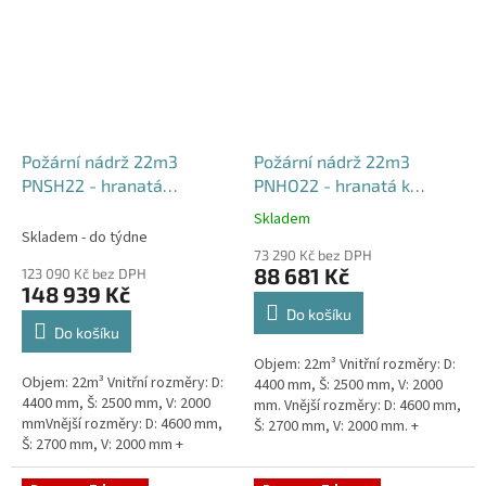
Požární nádrž 22m3
Požární nádrž 22m3
PNSH22 - hranatá
PNHO22 - hranatá k
samonosná
obetonování
Skladem
Průměrné
Skladem - do týdne
hodnocení
73 290 Kč bez DPH
produktu
88 681 Kč
123 090 Kč bez DPH
je
148 939 Kč
5,0
Do košíku
z
Do košíku
5
Objem: 22m³ Vnitřní rozměry: D:
hvězdiček.
Objem: 22m³ Vnitřní rozměry: D:
4400 mm, Š: 2500 mm, V: 2000
4400 mm, Š: 2500 mm, V: 2000
mm. Vnější rozměry: D: 4600 mm,
mmVnější rozměry: D: 4600 mm,
Š: 2700 mm, V: 2000 mm. +
Š: 2700 mm, V: 2000 mm +
komínek Běžná doba dodání 2-3
komínek Běžná doba dodání 2-3
týdny od objednávky....