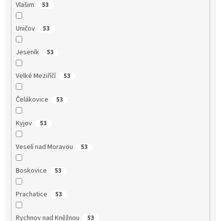
Vlašim
53
Uničov
53
Jeseník
53
Velké Meziříčí
53
Čelákovice
53
Kyjov
53
Veselí nad Moravou
53
Boskovice
53
Prachatice
53
Rychnov nad Kněžnou
53