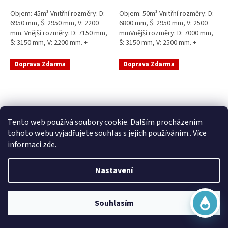
5
5
Objem: 45m³ Vnitřní rozměry: D:
Objem: 50m³ Vnitřní rozměry: D:
hvězdiček.
hvězdiček.
6950 mm, Š: 2950 mm, V: 2200
6800 mm, Š: 2950 mm, V: 2500
mm. Vnější rozměry: D: 7150 mm,
mmVnější rozměry: D: 7000 mm,
Š: 3150 mm, V: 2200 mm. +
Š: 3150 mm, V: 2500 mm. +
komínek Běžná doba dodání 2-3
komínek Běžná doba dodání 2-3
týdny od objednávky....
týdny od objednávky. Rozměry...
Doprava Zdarma
Doprava Zdarma
Virtuální asistent
Tento web používá soubory cookie. Dalším procházením
Online
tohoto webu vyjadřujete souhlas s jejich používáním.. Více
informací
zde
.
Sací šachta samonosná
Sací šachta k obetonování
Nastavení
Začít konverzaci
Skladem
Průměrné
Skladem
hodnocení
20 790 Kč bez DPH
produktu
25 156 Kč
15 390 Kč bez DPH
Souhlasím
je
18 622 Kč
5,0
Do košíku
z