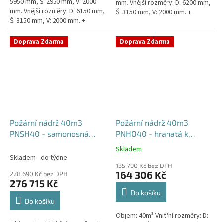
5950 mm, Š: 2950 mm, V: 2000
mm. Vnější rozměry: D: 6200 mm,
mm. Vnější rozměry: D: 6150 mm,
Š: 3150 mm, V: 2000 mm. +
Š: 3150 mm, V: 2000 mm. +
komínek Běžná doba dodání 2-3
komínek. Běžná doba dodání 2-3
týdny od objednávky....
týdny od objednávky....
Doprava Zdarma
Doprava Zdarma
Požární nádrž 40m3
Požární nádrž 40m3
PNSH40 - samonosná
PNHO40 - hranatá k
hranatá
obetonování
Skladem
Průměrné
Skladem - do týdne
hodnocení
135 790 Kč bez DPH
produktu
164 306 Kč
228 690 Kč bez DPH
je
276 715 Kč
5,0
Do košíku
z
Do košíku
5
Objem: 40m³ Vnitřní rozměry: D:
hvězdiček.