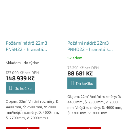
Požární nádrž 22m3
Požární nádrž 22m3
PNSH22 - hranatá
PNHO22 - hranatá k
samonosná
obetonování
Skladem
Průměrné
Skladem - do týdne
hodnocení
73 290 Kč bez DPH
produktu
88 681 Kč
123 090 Kč bez DPH
je
148 939 Kč
5,0
Do košíku
z
Do košíku
5
Objem: 22m³ Vnitřní rozměry: D:
hvězdiček.
Objem: 22m³ Vnitřní rozměry: D:
4400 mm, Š: 2500 mm, V: 2000
4400 mm, Š: 2500 mm, V: 2000
mm. Vnější rozměry: D: 4600 mm,
mmVnější rozměry: D: 4600 mm,
Š: 2700 mm, V: 2000 mm. +
Š: 2700 mm, V: 2000 mm +
komínek Běžná doba dodání 2-3
komínek Běžná doba dodání 2-3
týdny od objednávky....