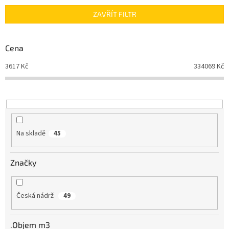
n
ZAVŘÍT FILTR
í
p
r
Cena
o
d
3617
Kč
334069
Kč
u
k
t
ů
Na skladě
45
Značky
Česká nádrž
49
.Objem m3