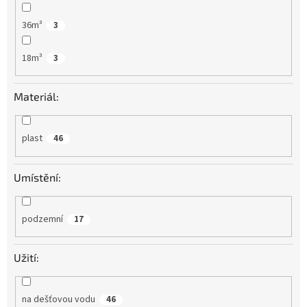
36m³
3
18m³
3
Materiál:
plast
46
Umístění:
podzemní
17
Užití:
na dešťovou vodu
46