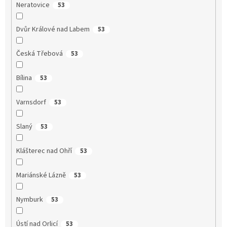
Neratovice
53
Dvůr Králové nad Labem
53
Česká Třebová
53
Bílina
53
Varnsdorf
53
Slaný
53
Klášterec nad Ohří
53
Mariánské Lázně
53
Nymburk
53
Ústí nad Orlicí
53