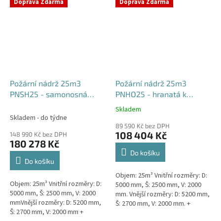
týdny od objednávky. Rozměry...
Doprava Zdarma
Doprava Zdarma
Požární nádrž 25m3
Požární nádrž 25m3
PNSH25 - samonosná
PNHO25 - hranatá k
hranatá
obetonování
Skladem
Průměrné
Skladem - do týdne
hodnocení
89 590 Kč bez DPH
produktu
108 404 Kč
148 990 Kč bez DPH
je
180 278 Kč
5,0
Do košíku
z
Do košíku
5
Objem: 25m³ Vnitřní rozměry: D:
hvězdiček.
Objem: 25m³ Vnitřní rozměry: D:
5000 mm, Š: 2500 mm, V: 2000
5000 mm, Š: 2500 mm, V: 2000
mm. Vnější rozměry: D: 5200 mm,
mmVnější rozměry: D: 5200 mm,
Š: 2700 mm, V: 2000 mm. +
Š: 2700 mm, V: 2000 mm +
komínek Běžná doba dodání 2-3