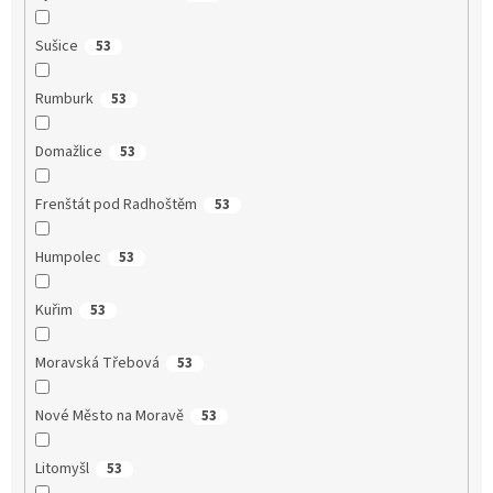
Sušice
53
Rumburk
53
Domažlice
53
Frenštát pod Radhoštěm
53
Humpolec
53
Kuřim
53
Moravská Třebová
53
Nové Město na Moravě
53
Litomyšl
53