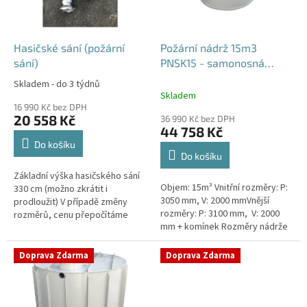
p
r
o
d
Hasičské sání (požární
Požární nádrž 15m3
u
sání)
PNSK15 - samonosná
k
kruhová
Skladem - do 3 týdnů
Průměrné
t
Skladem
hodnocení
ů
16 990 Kč bez DPH
produktu
20 558 Kč
36 990 Kč bez DPH
je
44 758 Kč
4,2
Do košíku
z
Do košíku
5
Základní výška hasičského sání
hvězdiček.
Objem: 15m³ Vnitřní rozměry: P:
330 cm (možno zkrátit i
3050 mm, V: 2000 mmVnější
prodloužit) V případě změny
rozměry: P: 3100 mm, V: 2000
rozměrů, cenu přepočítáme
mm + komínek Rozměry nádrže
individuálně.
možno jakkoliv upravit -
vyrobíme nádrž na míru!Nádrž...
Doprava Zdarma
Doprava Zdarma