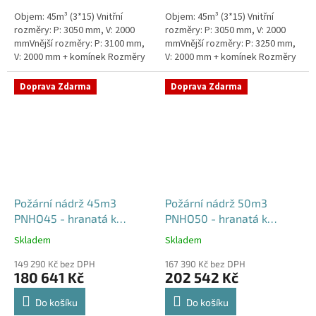
Objem: 45m³ (3*15) Vnitřní
Objem: 45m³ (3*15) Vnitřní
rozměry: P: 3050 mm, V: 2000
rozměry: P: 3050 mm, V: 2000
mmVnější rozměry: P: 3100 mm,
mmVnější rozměry: P: 3250 mm,
V: 2000 mm + komínek Rozměry
V: 2000 mm + komínek Rozměry
nádrže možno jakkoliv upravit -
nádrže možno jakkoliv upravit -
vyrobíme nádrž na...
vyrobíme nádrž na...
Doprava Zdarma
Doprava Zdarma
Požární nádrž 45m3
Požární nádrž 50m3
PNHO45 - hranatá k
PNHO50 - hranatá k
obetonování
obetonování
Skladem
Skladem
Průměrné
Průměrné
hodnocení
hodnocení
149 290 Kč bez DPH
167 390 Kč bez DPH
produktu
produktu
180 641 Kč
202 542 Kč
je
je
5,0
5,0
Do košíku
Do košíku
z
z