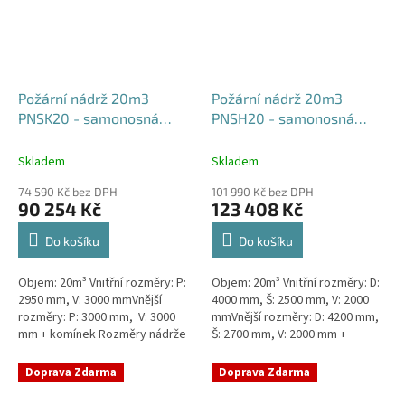
Požární nádrž 20m3
Požární nádrž 20m3
PNSK20 - samonosná
PNSH20 - samonosná
kruhová
hranatá 400x250x200
Skladem
Skladem
74 590 Kč bez DPH
101 990 Kč bez DPH
90 254 Kč
123 408 Kč
Do košíku
Do košíku
Objem: 20m³ Vnitřní rozměry: P:
Objem: 20m³ Vnitřní rozměry: D:
2950 mm, V: 3000 mmVnější
4000 mm, Š: 2500 mm, V: 2000
rozměry: P: 3000 mm, V: 3000
mmVnější rozměry: D: 4200 mm,
mm + komínek Rozměry nádrže
Š: 2700 mm, V: 2000 mm +
možno jakkoliv upravit -
komínek Běžná doba dodání 2-3
vyrobíme nádrž na míru!Nádrž...
týdny od objednávky. Rozměry...
Doprava Zdarma
Doprava Zdarma