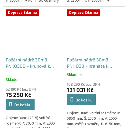
V: 2000 mm + komínek Rozměry
Š: 2700 mm, V: 2000 mm +
nádrže možno jakkoliv upravit -
komínek Běžná doba dodání 2-3
vyrobíme nádrž na...
týdny od objednávky. Rozměry...
Doprava Zdarma
Doprava Zdarma
Požární nádrž 30m3
Požární nádrž 30m3
PNKO30D - kruhová k
PNHO30 - hranatá k
obetonování (2*15m3)
obetonování
Skladem
Průměrné
Skladem
hodnocení
108 290 Kč bez DPH
produktu
131 031 Kč
62 190 Kč bez DPH
je
75 250 Kč
5,0
Do košíku
z
Do košíku
5
Objem: 30m³ Vnitřní rozměry: D:
hvězdiček.
Objem: 30m³ (2*15) Vnitřní
5950 mm, Š: 2550 mm, V: 2000
rozměry: P: 3050 mm, V: 2000
mm. Vnější rozměry: D: 6150 mm,