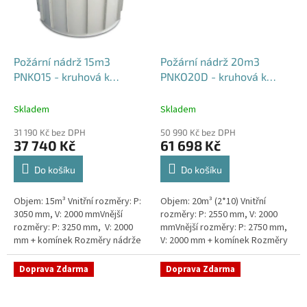
Požární nádrž 15m3
Požární nádrž 20m3
PNKO15 - kruhová k
PNKO20D - kruhová k
obetonování
obetonování (2*10m3)
Skladem
Skladem
31 190 Kč bez DPH
50 990 Kč bez DPH
37 740 Kč
61 698 Kč
Do košíku
Do košíku
Objem: 15m³ Vnitřní rozměry: P:
Objem: 20m³ (2*10) Vnitřní
3050 mm, V: 2000 mmVnější
rozměry: P: 2550 mm, V: 2000
rozměry: P: 3250 mm, V: 2000
mmVnější rozměry: P: 2750 mm,
mm + komínek Rozměry nádrže
V: 2000 mm + komínek Rozměry
možno jakkoliv upravit -
nádrže možno jakkoliv upravit -
vyrobíme nádrž na míru!Nádrž...
vyrobíme nádrž na...
Doprava Zdarma
Doprava Zdarma