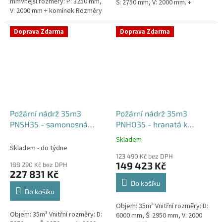
mmVnější rozměry: P: 3250 mm,
Š: 2750 mm, V: 2000 mm. +
V: 2000 mm + komínek Rozměry
komínek Běžná doba dodání 2-3
nádrže možno jakkoliv upravit -
týdny od objednávky....
vyrobíme nádrž na...
Doprava Zdarma
Doprava Zdarma
Požární nádrž 35m3
Požární nádrž 35m3
PNSH35 - samonosná
PNHO35 - hranatá k
hranatá
obetonování
Skladem
Průměrné
Skladem - do týdne
hodnocení
123 490 Kč bez DPH
produktu
149 423 Kč
188 290 Kč bez DPH
je
227 831 Kč
5,0
Do košíku
z
Do košíku
5
Objem: 35m³ Vnitřní rozměry: D:
hvězdiček.
Objem: 35m³ Vnitřní rozměry: D:
6000 mm, Š: 2950 mm, V: 2000