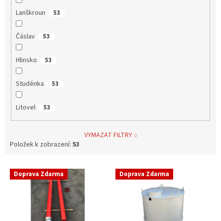
Lanškroun
53
Čáslav
53
Hlinsko
53
Studénka
53
Litovel
53
VYMAZAT FILTRY
Položek k zobrazení:
53
V
Doprava Zdarma
Doprava Zdarma
ý
p
i
s