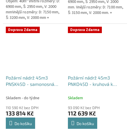
Objem: 40m³ Vnitřní rozměry: D:
6900 mm, Š: 2950 mm, V: 2000
6900 mm, Š: 2950 mm, V: 2000
mm. Vnější rozměry: D: 7100 mm,
mmVnější rozměry: D: 7150 mm,
Š: 3150 mm, V: 2000 mm. +
Š: 3200 mm, V: 2000 mm +
komínek Běžná doba dodání 2-3
komínek Běžná doba dodání 2-3
týdny od objednávky....
týdny od objednávky. Rozměry...
Doprava Zdarma
Doprava Zdarma
Požární nádrž 45m3
Požární nádrž 45m3
PNSK45D - samonosná
PNKO45D - kruhová k
kruhová (3*15m3)
obetonování (3*15m3)
Skladem - do týdne
Skladem
110 590 Kč bez DPH
93 090 Kč bez DPH
133 814 Kč
112 639 Kč
Do košíku
Do košíku