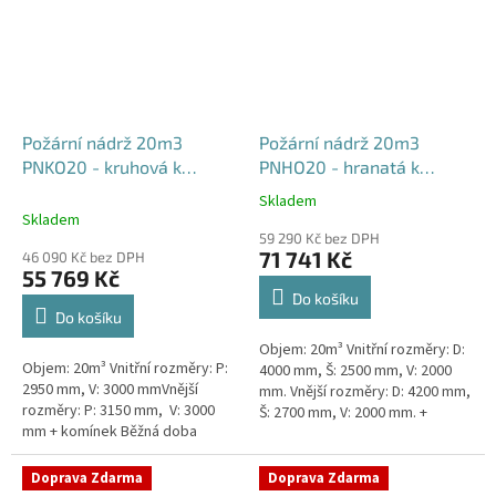
Požární nádrž 20m3
Požární nádrž 20m3
PNKO20 - kruhová k
PNHO20 - hranatá k
obetonování
obetonování
Skladem
Průměrné
400x250x200
Skladem
hodnocení
59 290 Kč bez DPH
produktu
71 741 Kč
46 090 Kč bez DPH
je
55 769 Kč
5,0
Do košíku
z
Do košíku
5
Objem: 20m³ Vnitřní rozměry: D:
hvězdiček.
Objem: 20m³ Vnitřní rozměry: P:
4000 mm, Š: 2500 mm, V: 2000
2950 mm, V: 3000 mmVnější
mm. Vnější rozměry: D: 4200 mm,
rozměry: P: 3150 mm, V: 3000
Š: 2700 mm, V: 2000 mm. +
mm + komínek Běžná doba
komínek Běžná doba dodání 2-3
dodání 2-3 týdny od objednávky.
týdny od objednávky....
Rozměry nádrže možno...
Doprava Zdarma
Doprava Zdarma