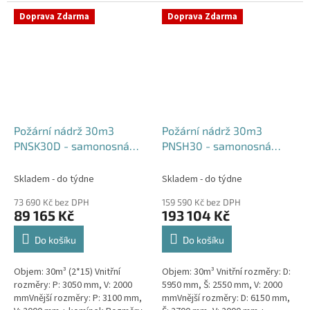
komínek Běžná doba dodání 2-3
týdny od objednávky....
týdny od objednávky. Rozměry...
Doprava Zdarma
Doprava Zdarma
Požární nádrž 30m3
Požární nádrž 30m3
PNSK30D - samonosná
PNSH30 - samonosná
kruhová (2*15m3)
hranatá
Skladem - do týdne
Skladem - do týdne
73 690 Kč bez DPH
159 590 Kč bez DPH
89 165 Kč
193 104 Kč
Do košíku
Do košíku
Objem: 30m³ (2*15) Vnitřní
Objem: 30m³ Vnitřní rozměry: D:
rozměry: P: 3050 mm, V: 2000
5950 mm, Š: 2550 mm, V: 2000
mmVnější rozměry: P: 3100 mm,
mmVnější rozměry: D: 6150 mm,