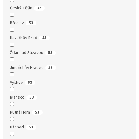
Český Těšín
53
Břeclav
53
Havlíčkův Brod
53
Žďár nad Sázavou
53
Jindřichův Hradec
53
Vyškov
53
Blansko
53
Kutná Hora
53
Náchod
53