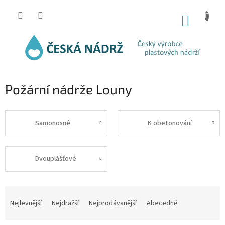
Přejít
na
NÁKUP
obsah
KOŠÍK
Požární nádrže Louny
Samonosné
K obetonování
Dvouplášťové
Ř
a
Nejlevnější
Nejdražší
Nejprodávanější
Abecedně
z
e