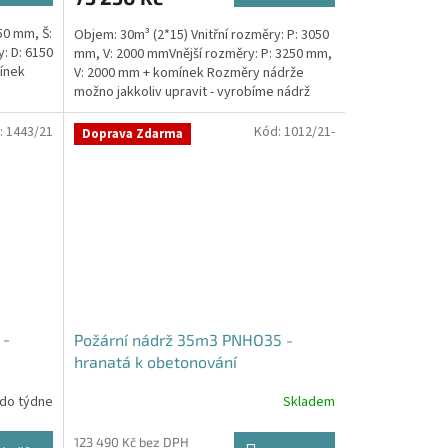
50 mm, Š:
Objem: 30m³ (2*15) Vnitřní rozměry: P: 3050
: D: 6150
mm, V: 2000 mmVnější rozměry: P: 3250 mm,
ínek
V: 2000 mm + komínek Rozměry nádrže
možno jakkoliv upravit - vyrobíme nádrž
na...
:
1443/21
Kód:
1012/21-
Doprava Zdarma
 -
Požární nádrž 35m3 PNHO35 -
hranatá k obetonování
 do týdne
Skladem
Průměrné
hodnocení
produktu
123 490 Kč bez DPH