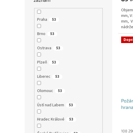
Objem:
mm, V:
Praha
53
mm, V
nádrže
nádrž n
Brno
53
Dopr
Ostrava
53
Plzeň
53
Liberec
53
Olomouc
53
Požá
Ústí nad Labem
53
hrana
Hradec Králové
53
Průmě
hodno
produ
108 29