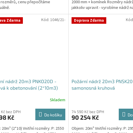
 rozměrů, cenu přepočítáme
2000 mm + komínek Rozměry nádr
ček.
uálně.
jakkoliv upravit - vyrobíme nádrž n
míru!Nádrž...
Kód:
1046/21-
Kód
ava Zdarma
Doprava Zdarma
rní nádrž 20m3 PNKO20D -
Požární nádrž 20m3 PNSK20
vá k obetonování (2*10m3)
samonosná kruhová
Skladem
 Kč bez DPH
74 590 Kč bez DPH
Do košíku
Do
98 Kč
90 254 Kč
 20m³ (2*10) Vnitřní rozměry: P: 2550
Objem: 20m³ Vnitřní rozměry: P: 29