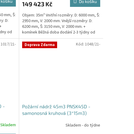
 košíku
Do košíku
149 423 Kč
je
5,0
50 mm, Š:
Objem: 35m³ Vnitřní rozměry: D: 6000 mm, Š:
z
y: D:
2950 mm, V: 2000 mm. Vnější rozměry: D:
5
+
6200 mm, Š: 3150 mm, V: 2000 mm. +
hvězdiček.
ýdny od
komínek Běžná doba dodání 2-3 týdny od
objednávky....
:
1017/21-
Kód:
1048/21-
Doprava Zdarma
 -
Požární nádrž 45m3 PNSK45D -
samonosná kruhová (3*15m3)
Skladem
Skladem - do týdne