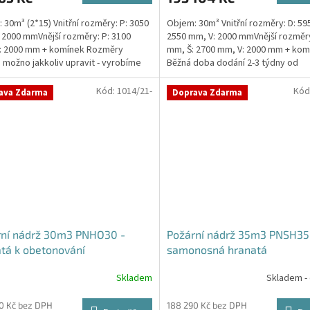
 30m³ (2*15) Vnitřní rozměry: P: 3050
Objem: 30m³ Vnitřní rozměry: D: 59
 2000 mmVnější rozměry: P: 3100
2550 mm, V: 2000 mmVnější rozměry
: 2000 mm + komínek Rozměry
mm, Š: 2700 mm, V: 2000 mm + kom
 možno jakkoliv upravit - vyrobíme
Běžná doba dodání 2-3 týdny od
a...
objednávky. Rozměry...
Kód:
1014/21-
Kód
ava Zdarma
Doprava Zdarma
rní nádrž 30m3 PNHO30 -
Požární nádrž 35m3 PNSH35
tá k obetonování
samonosná hranatá
Skladem
Skladem -
rné
cení
ktu
0 Kč bez DPH
188 290 Kč bez DPH