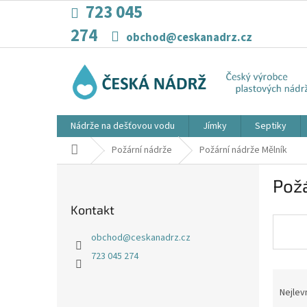
Přejít
723 045
na
274
obsah
obchod@ceskanadrz.cz
Nádrže na dešťovou vodu
Jímky
Septiky
Domů
Požární nádrže
Požární nádrže Mělník
P
Požá
o
s
Kontakt
t
r
obchod
@
ceskanadrz.cz
a
723 045 274
n
Ř
n
a
í
Nejlev
z