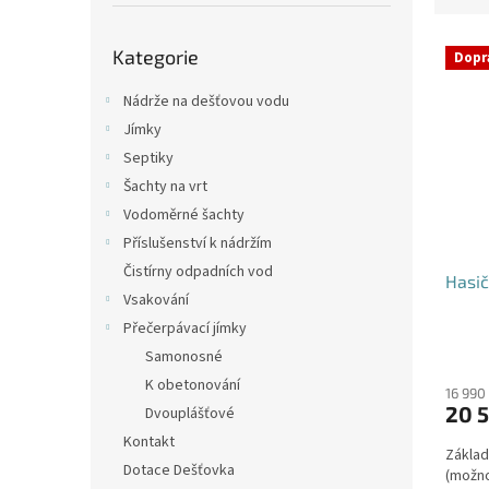
p
e
a
Přeskočit
V
n
n
Kategorie
kategorie
Dopr
ý
í
e
p
p
l
Nádrže na dešťovou vodu
i
r
Jímky
s
o
Septiky
p
d
Šachty na vrt
r
u
o
k
Vodoměrné šachty
d
t
Příslušenství k nádržím
u
ů
Čistírny odpadních vod
Hasič
k
Vsakování
t
Přečerpávací jímky
ů
Průmě
Samonosné
hodno
K obetonování
produ
16 990
20 5
Dvouplášťové
je
4,2
Kontakt
Základ
z
Dotace Dešťovka
(možno
5