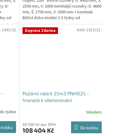
00 mm, Š:
Objem: 22m³ Vnitřní rozměry: D: 4400 mm, Š:
y: D:
2500 mm, V: 2000 mmVnější rozměry: D: 4600
+
mm, Š: 2700 mm, V: 2000 mm + komínek
dny od
Běžná doba dodání 2-3 týdny od
objednávky. Rozměry...
:
1431/21
Kód:
1013/21-
Doprava Zdarma
 -
Požární nádrž 25m3 PNHO25 -
hranatá k obetonování
 do týdne
Skladem
Průměrné
hodnocení
produktu
89 590 Kč bez DPH
 košíku
Do košíku
108 404 Kč
je