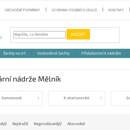
OBCHODNÍ PODMÍNKY
OCHRANA OSOBNÍCH ÚDAJŮ
KONTAKT
HLEDAT
Šachty na vrt
Vodoměrné šachty
Příslušenství k nádržím
rní nádrže Mělník
Samonosné
K obetonování
D
nější
Nejdražší
Nejprodávanější
Abecedně