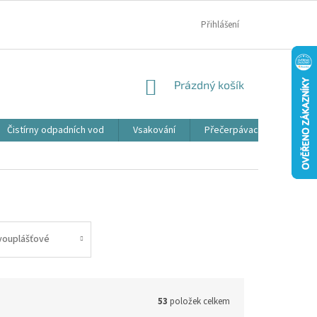
MOJE OBJEDNÁVKA
Přihlášení
NÁKUPNÍ
Prázdný košík
KOŠÍK
Čistírny odpadních vod
Vsakování
Přečerpávací jímky
vouplášťové
53
položek celkem