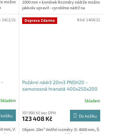
že možno
2000 mm + komínek Rozměry nádrže možno
a
jakkoliv upravit - vyrobíme nádrž na
míru!Nádrž...
:
2412/21
Kód:
1404/21
Doprava Zdarma
 -
Požární nádrž 20m3 PNSH20 -
samonosná hranatá 400x250x200
Skladem
Skladem
101 990 Kč bez DPH
 košíku
Do košíku
123 408 Kč
50 mm, V:
Objem: 20m³ Vnitřní rozměry: D: 4000 mm, Š: