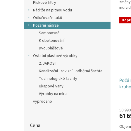
změny
hvězdi
Pískové filtry
individ
Nádrže na pitnou vodu
Odlučovače tuků
Dopr
Požární nádrže
Samonosné
K obetonování
Dvouplášťové
Ostatní plastové výrobky
2. JAKOST
Kanalizační - revizní - odběrná šachta
Technologické šachty
Požá
Úkapové vany
kruho
Výrobky na míru
vyprodáno
50 990
61 6
Cena
Objem: