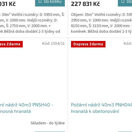
Do košíku
Do
031 Kč
227 831 Kč
 30m³ Vnitřní rozměry: D: 5950 mm, Š:
Objem: 35m³ Vnitřní rozměry: D: 59
m, V: 2000 mm. Vnější rozměry: D:
2950 mm, V: 2000 mm. Vnější rozměr
m, Š: 2750 mm, V: 2000 mm. +
6150 mm, Š: 3150 mm, V: 2000 mm. 
ček.
k Běžná doba dodání 2-3 týdny od
komínek. Běžná doba dodání 2-3 t
ávky....
objednávky....
Kód:
1554/21
Kód
ava Zdarma
Doprava Zdarma
rní nádrž 40m3 PNSH40 -
Požární nádrž 40m3 PNHO40
nosná hranatá
hranatá k obetonování
Skladem - do týdne
Průměrné
hodnocení