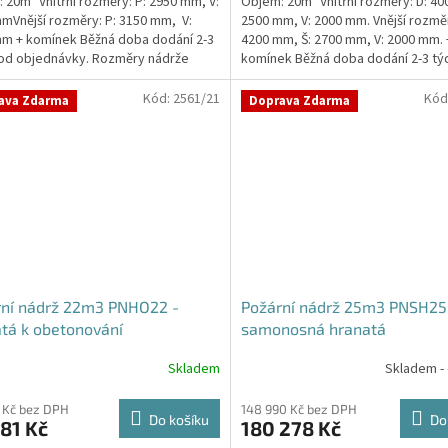
 20m³ Vnitřní rozměry: P: 2950 mm, V:
Objem: 20m³ Vnitřní rozměry: D: 40
z
mVnější rozměry: P: 3150 mm, V:
2500 mm, V: 2000 mm. Vnější rozměr
5
m + komínek Běžná doba dodání 2-3
4200 mm, Š: 2700 mm, V: 2000 mm. 
hvězdiček.
od objednávky. Rozměry nádrže
komínek Běžná doba dodání 2-3 tý
..
objednávky....
Kód:
2561/21
Kód
ava Zdarma
Doprava Zdarma
rní nádrž 22m3 PNHO22 -
Požární nádrž 25m3 PNSH25
tá k obetonování
samonosná hranatá
Skladem
Skladem -
rné
cení
ktu
 Kč bez DPH
148 990 Kč bez DPH
Do košíku
Do
81 Kč
180 278 Kč