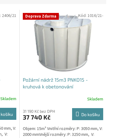
:
2406/21
Kód:
1016/21-
Doprava Zdarma
-
Požární nádrž 15m3 PNKO15 -
kruhová k obetonování
Skladem
Skladem
31 190 Kč bez DPH
 košíku
Do košíku
37 740 Kč
50 mm, V:
Objem: 15m³ Vnitřní rozměry: P: 3050 mm, V:
, V:
2000 mmVnější rozměry: P: 3250 mm, V: