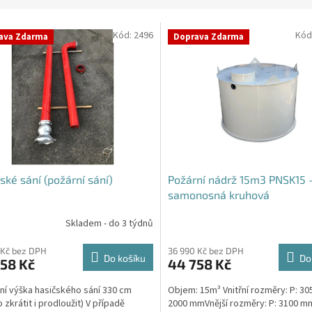
Kód:
2496
Kód
ava Zdarma
Doprava Zdarma
ské sání (požární sání)
Požární nádrž 15m3 PNSK15 
samonosná kruhová
Skladem - do 3 týdnů
rné
cení
ktu
 Kč bez DPH
36 990 Kč bez DPH
Do košíku
Do
58 Kč
44 758 Kč
ní výška hasičského sání 330 cm
Objem: 15m³ Vnitřní rozměry: P: 30
 zkrátit i prodloužit) V případě
2000 mmVnější rozměry: P: 3100 mm