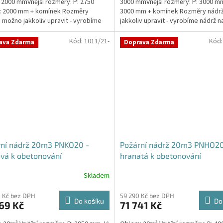
 2000 mmVnější rozměry: P: 2750
3000 mmVnější rozměry: P: 3000 mm
: 2000 mm + komínek Rozměry
3000 mm + komínek Rozměry nádr
 možno jakkoliv upravit - vyrobíme
jakkoliv upravit - vyrobíme nádrž n
a...
míru!Nádrž...
Kód:
1011/21-
Kód
ava Zdarma
Doprava Zdarma
rní nádrž 20m3 PNKO20 -
Požární nádrž 20m3 PNHO20
vá k obetonování
hranatá k obetonování
400x250x200
Skladem
Průměrné
hodnocení
produktu
 Kč bez DPH
59 290 Kč bez DPH
Do košíku
Do
69 Kč
71 741 Kč
je
5,0