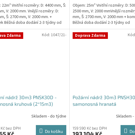
 22m³ Vnitřní rozměry: D: 4400 mm, Š:
Objem: 25m³ Vnitřní rozměry: D: 50
m, V: 2000 mm. Vnější rozměry: D:
2500 mm, V: 2000 mmVnější rozměry
m, Š: 2700 mm, V: 2000 mm. +
mm, Š: 2700 mm, V: 2000 mm + kom
ček.
k Běžná doba dodání 2-3 týdny od
Běžná doba dodání 2-3 týdny od
ávky....
objednávky. Rozměry...
Kód:
1047/21-
Kód
ava Zdarma
Doprava Zdarma
rní nádrž 30m3 PNSK30D -
Požární nádrž 30m3 PNSH30
nosná kruhová (2*15m3)
samonosná hranatá
Skladem - do týdne
Skladem -
 Kč bez DPH
159 590 Kč bez DPH
Do košíku
Do
65 Kč
193 104 Kč