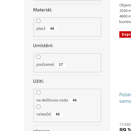
Objem:
z
Materiál:
2500 m
5
4600 m
hvězdi
komíne
objedn
plast
46
Dopr
Umístění:
podzemní
17
Užití:
Požá
na dešťovou vodu
46
samo
retenční
46
73 690
89 1
záznam