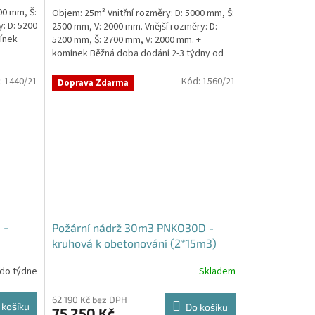
5,0
00 mm, Š:
Objem: 25m³ Vnitřní rozměry: D: 5000 mm, Š:
z
: D: 5200
2500 mm, V: 2000 mm. Vnější rozměry: D:
5
ínek
5200 mm, Š: 2700 mm, V: 2000 mm. +
hvězdiček.
komínek Běžná doba dodání 2-3 týdny od
objednávky....
:
1440/21
Kód:
1560/21
Doprava Zdarma
 -
Požární nádrž 30m3 PNKO30D -
kruhová k obetonování (2*15m3)
 do týdne
Skladem
62 190 Kč bez DPH
 košíku
Do košíku
75 250 Kč