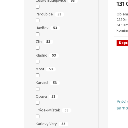
České Budějovice
53
131 
je
5,0
Pardubice
Objem:
53
z
2550 m
5
6150 m
hvězdi
Havířov
53
komíne
objedn
Zlín
53
Dopr
Kladno
53
Most
53
Karviná
53
Opava
53
Požá
samo
Frýdek-Místek
53
Karlovy Vary
53