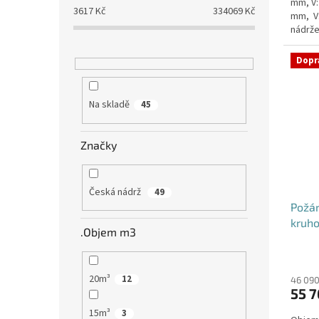
mm, V:
3617
Kč
334069
Kč
mm, V
nádrže
nádrž n
Dopr
Na skladě
45
Značky
Česká nádrž
49
Požá
kruho
.Objem m3
20m³
12
46 090
55 7
15m³
3