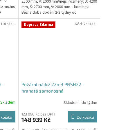
, V:
2500 mm, V: 2000 mmVnější rozměry: D: 4200
že možno
mm, Š: 2700 mm, V: 2000 mm + komínek
a
Běžná doba dodání 2-3 týdny od
objednávky. Rozměry...
:
1015/21-
Kód:
2581/21
Doprava Zdarma
 -
Požární nádrž 22m3 PNSH22 -
hranatá samonosná
Skladem
Skladem - do týdne
123 090 Kč bez DPH
 košíku
Do košíku
148 939 Kč