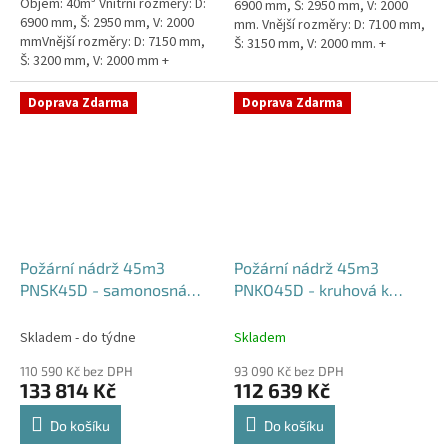
Objem: 40m³ Vnitřní rozměry: D:
6900 mm, Š: 2950 mm, V: 2000
6900 mm, Š: 2950 mm, V: 2000
mm. Vnější rozměry: D: 7100 mm,
mmVnější rozměry: D: 7150 mm,
Š: 3150 mm, V: 2000 mm. +
Š: 3200 mm, V: 2000 mm +
komínek Běžná doba dodání 2-3
komínek Běžná doba dodání 2-3
týdny od objednávky....
týdny od objednávky. Rozměry...
Doprava Zdarma
Doprava Zdarma
Požární nádrž 45m3
Požární nádrž 45m3
PNSK45D - samonosná
PNKO45D - kruhová k
kruhová (3*15m3)
obetonování (3*15m3)
Skladem - do týdne
Skladem
110 590 Kč bez DPH
93 090 Kč bez DPH
133 814 Kč
112 639 Kč
Do košíku
Do košíku