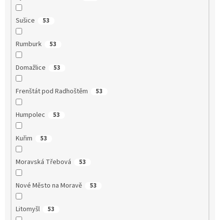
Sušice
53
Rumburk
53
Domažlice
53
Frenštát pod Radhoštěm
53
Humpolec
53
Kuřim
53
Moravská Třebová
53
Nové Město na Moravě
53
Litomyšl
53