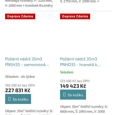
mmVnější rozměry: P: 3250 mm,
Š: 2750 mm, V: 2000 mm. +
V: 2000 mm + komínek Rozměry
komínek Běžná doba dodání 2-3
nádrže možno jakkoliv upravit -
týdny od objednávky....
vyrobíme nádrž na...
Doprava Zdarma
Doprava Zdarma
Požární nádrž 35m3
Požární nádrž 35m3
PNSH35 - samonosná
PNHO35 - hranatá k
hranatá
obetonování
Skladem
Průměrné
Skladem - do týdne
hodnocení
123 490 Kč bez DPH
produktu
149 423 Kč
188 290 Kč bez DPH
je
227 831 Kč
5,0
Do košíku
z
Do košíku
5
Objem: 35m³ Vnitřní rozměry: D:
hvězdiček.
Objem: 35m³ Vnitřní rozměry: D:
6000 mm, Š: 2950 mm, V: 2000