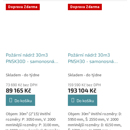
komínek Běžná doba dodání 2-3
týdny od objednávky....
týdny od objednávky. Rozměry...
Doprava Zdarma
Doprava Zdarma
Požární nádrž 30m3
Požární nádrž 30m3
PNSK30D - samonosná
PNSH30 - samonosná
kruhová (2*15m3)
hranatá
Skladem - do týdne
Skladem - do týdne
73 690 Kč bez DPH
159 590 Kč bez DPH
89 165 Kč
193 104 Kč
Do košíku
Do košíku
Objem: 30m³ (2*15) Vnitřní
Objem: 30m³ Vnitřní rozměry: D:
rozměry: P: 3050 mm, V: 2000
5950 mm, Š: 2550 mm, V: 2000
mmVnější rozměry: P: 3100 mm,
mmVnější rozměry: D: 6150 mm,