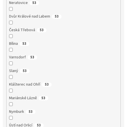
Neratovice
53
Dvůr Králové nad Labem
53
Česká Třebová
53
Bílina
53
Varnsdorf
53
Slaný
53
Klášterec nad Ohří
53
Mariánské Lázně
53
Nymburk
53
Ústí nad Orlicí
53