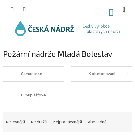
Přejít
na
NÁKUP
obsah
KOŠÍK
Požární nádrže Mladá Boleslav
Samonosné
K obetonování
Dvouplášťové
Ř
a
Nejlevnější
Nejdražší
Nejprodávanější
Abecedně
z
e