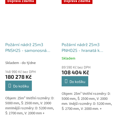
týdny od objednávky. Rozměry...
Doprava Zdarma
Doprava Zdarma
Požární nádrž 25m3
Požární nádrž 25m3
PNSH25 - samonosná
PNHO25 - hranatá k
hranatá
obetonování
Skladem
Průměrné
Skladem - do týdne
hodnocení
89 590 Kč bez DPH
produktu
108 404 Kč
148 990 Kč bez DPH
je
180 278 Kč
5,0
Do košíku
z
Do košíku
5
Objem: 25m³ Vnitřní rozměry: D:
hvězdiček.
Objem: 25m³ Vnitřní rozměry: D:
5000 mm, Š: 2500 mm, V: 2000
5000 mm, Š: 2500 mm, V: 2000
mm. Vnější rozměry: D: 5200 mm,
mmVnější rozměry: D: 5200 mm,
Š: 2700 mm, V: 2000 mm. +
Š: 2700 mm, V: 2000 mm +
komínek Běžná doba dodání 2-3