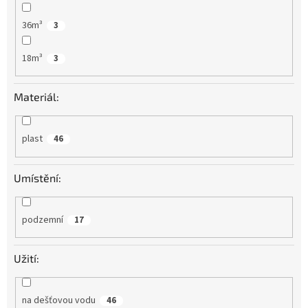
36m³
3
18m³
3
Materiál:
plast
46
Umístění:
podzemní
17
Užití:
na dešťovou vodu
46