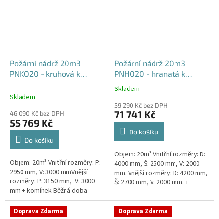
Požární nádrž 20m3
Požární nádrž 20m3
PNKO20 - kruhová k
PNHO20 - hranatá k
obetonování
obetonování
Skladem
Průměrné
400x250x200
Skladem
hodnocení
59 290 Kč bez DPH
produktu
71 741 Kč
46 090 Kč bez DPH
je
55 769 Kč
5,0
Do košíku
z
Do košíku
5
Objem: 20m³ Vnitřní rozměry: D:
hvězdiček.
Objem: 20m³ Vnitřní rozměry: P:
4000 mm, Š: 2500 mm, V: 2000
2950 mm, V: 3000 mmVnější
mm. Vnější rozměry: D: 4200 mm,
rozměry: P: 3150 mm, V: 3000
Š: 2700 mm, V: 2000 mm. +
mm + komínek Běžná doba
komínek Běžná doba dodání 2-3
dodání 2-3 týdny od objednávky.
týdny od objednávky....
Rozměry nádrže možno...
Doprava Zdarma
Doprava Zdarma