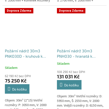
V: 2000 mm + komínek Rozměry
Š: 2700 mm, V: 2000 mm +
nádrže možno jakkoliv upravit -
komínek Běžná doba dodání 2-3
vyrobíme nádrž na...
týdny od objednávky. Rozměry...
Doprava Zdarma
Doprava Zdarma
Požární nádrž 30m3
Požární nádrž 30m3
PNKO30D - kruhová k
PNHO30 - hranatá k
obetonování (2*15m3)
obetonování
Skladem
Průměrné
Skladem
hodnocení
108 290 Kč bez DPH
produktu
131 031 Kč
62 190 Kč bez DPH
je
75 250 Kč
5,0
Do košíku
z
Do košíku
5
Objem: 30m³ Vnitřní rozměry: D:
hvězdiček.
Objem: 30m³ (2*15) Vnitřní
5950 mm, Š: 2550 mm, V: 2000
rozměry: P: 3050 mm, V: 2000
mm. Vnější rozměry: D: 6150 mm,