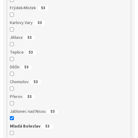
Frýdek-Místek
53
Karlovy Vary
53
Jihlava
53
Teplice
53
Děčín
53
Chomutov
53
Přerov
53
Jablonec nad Nisou
53
Mladá Boleslav
53