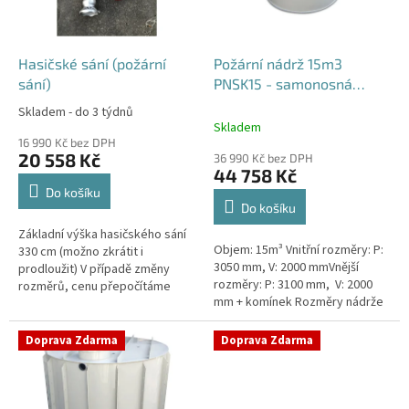
p
r
o
d
Hasičské sání (požární
Požární nádrž 15m3
u
sání)
PNSK15 - samonosná
k
kruhová
Skladem - do 3 týdnů
Průměrné
t
Skladem
hodnocení
ů
16 990 Kč bez DPH
produktu
20 558 Kč
36 990 Kč bez DPH
je
44 758 Kč
4,2
Do košíku
z
Do košíku
5
Základní výška hasičského sání
hvězdiček.
Objem: 15m³ Vnitřní rozměry: P:
330 cm (možno zkrátit i
3050 mm, V: 2000 mmVnější
prodloužit) V případě změny
rozměry: P: 3100 mm, V: 2000
rozměrů, cenu přepočítáme
mm + komínek Rozměry nádrže
individuálně.
možno jakkoliv upravit -
vyrobíme nádrž na míru!Nádrž...
Doprava Zdarma
Doprava Zdarma