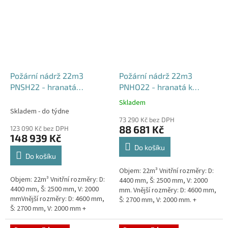
Požární nádrž 22m3
Požární nádrž 22m3
PNSH22 - hranatá
PNHO22 - hranatá k
samonosná
obetonování
Skladem
Průměrné
Skladem - do týdne
hodnocení
73 290 Kč bez DPH
produktu
88 681 Kč
123 090 Kč bez DPH
je
148 939 Kč
5,0
Do košíku
z
Do košíku
5
Objem: 22m³ Vnitřní rozměry: D:
hvězdiček.
Objem: 22m³ Vnitřní rozměry: D:
4400 mm, Š: 2500 mm, V: 2000
4400 mm, Š: 2500 mm, V: 2000
mm. Vnější rozměry: D: 4600 mm,
mmVnější rozměry: D: 4600 mm,
Š: 2700 mm, V: 2000 mm. +
Š: 2700 mm, V: 2000 mm +
komínek Běžná doba dodání 2-3
komínek Běžná doba dodání 2-3
týdny od objednávky....