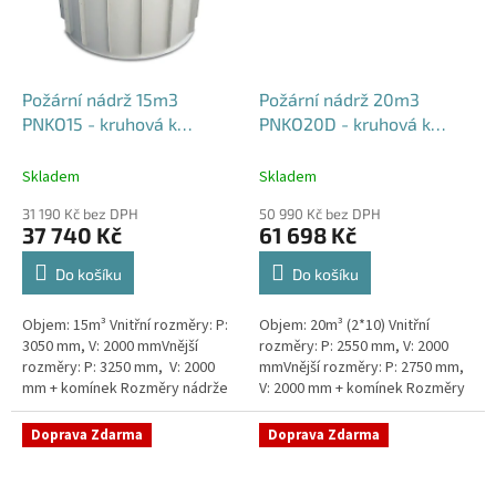
Požární nádrž 15m3
Požární nádrž 20m3
PNKO15 - kruhová k
PNKO20D - kruhová k
obetonování
obetonování (2*10m3)
Skladem
Skladem
31 190 Kč bez DPH
50 990 Kč bez DPH
37 740 Kč
61 698 Kč
Do košíku
Do košíku
Objem: 15m³ Vnitřní rozměry: P:
Objem: 20m³ (2*10) Vnitřní
3050 mm, V: 2000 mmVnější
rozměry: P: 2550 mm, V: 2000
rozměry: P: 3250 mm, V: 2000
mmVnější rozměry: P: 2750 mm,
mm + komínek Rozměry nádrže
V: 2000 mm + komínek Rozměry
možno jakkoliv upravit -
nádrže možno jakkoliv upravit -
vyrobíme nádrž na míru!Nádrž...
vyrobíme nádrž na...
Doprava Zdarma
Doprava Zdarma