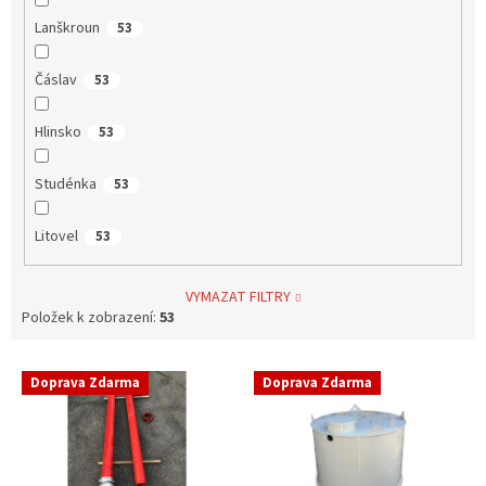
Lanškroun
53
Čáslav
53
Hlinsko
53
Studénka
53
Litovel
53
VYMAZAT FILTRY
Položek k zobrazení:
53
V
Doprava Zdarma
Doprava Zdarma
ý
p
i
s