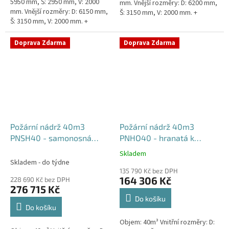
5950 mm, Š: 2950 mm, V: 2000
mm. Vnější rozměry: D: 6200 mm,
mm. Vnější rozměry: D: 6150 mm,
Š: 3150 mm, V: 2000 mm. +
Š: 3150 mm, V: 2000 mm. +
komínek Běžná doba dodání 2-3
komínek. Běžná doba dodání 2-3
týdny od objednávky....
týdny od objednávky....
Doprava Zdarma
Doprava Zdarma
Požární nádrž 40m3
Požární nádrž 40m3
PNSH40 - samonosná
PNHO40 - hranatá k
hranatá
obetonování
Skladem
Průměrné
Skladem - do týdne
hodnocení
135 790 Kč bez DPH
produktu
164 306 Kč
228 690 Kč bez DPH
je
276 715 Kč
5,0
Do košíku
z
Do košíku
5
Objem: 40m³ Vnitřní rozměry: D:
hvězdiček.