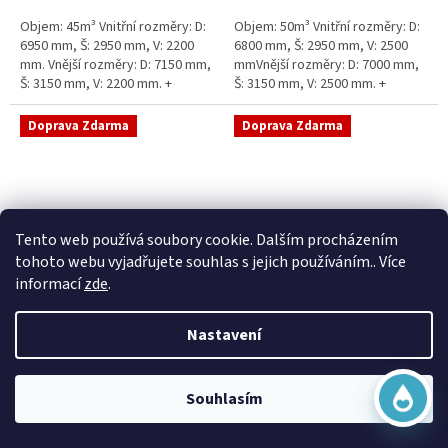
5
5
Objem: 45m³ Vnitřní rozměry: D:
Objem: 50m³ Vnitřní rozměry: D:
hvězdiček.
hvězdiček.
6950 mm, Š: 2950 mm, V: 2200
6800 mm, Š: 2950 mm, V: 2500
mm. Vnější rozměry: D: 7150 mm,
mmVnější rozměry: D: 7000 mm,
Š: 3150 mm, V: 2200 mm. +
Š: 3150 mm, V: 2500 mm. +
komínek Běžná doba dodání 2-3
komínek Běžná doba dodání 2-3
týdny od objednávky....
týdny od objednávky. Rozměry...
Doprava Zdarma
Doprava Zdarma
Virtuální asistent
Tento web používá soubory cookie. Dalším procházením
Online
tohoto webu vyjadřujete souhlas s jejich používáním.. Více
informací
zde
.
Sací šachta samonosná
Sací šachta k obetonování
Nastavení
Začít konverzaci
Skladem
Průměrné
Skladem
hodnocení
20 790 Kč bez DPH
produktu
25 156 Kč
15 390 Kč bez DPH
Souhlasím
je
18 622 Kč
5,0
Do košíku
z