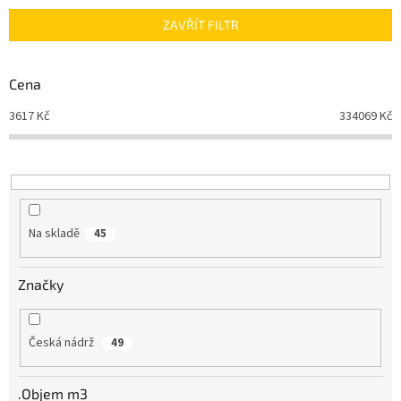
n
ZAVŘÍT FILTR
í
p
r
Cena
o
d
3617
Kč
334069
Kč
u
k
t
ů
Na skladě
45
Značky
Česká nádrž
49
.Objem m3