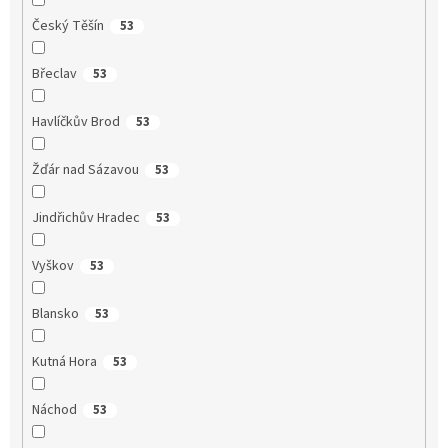
Český Těšín
53
Břeclav
53
Havlíčkův Brod
53
Žďár nad Sázavou
53
Jindřichův Hradec
53
Vyškov
53
Blansko
53
Kutná Hora
53
Náchod
53