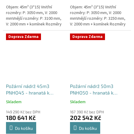
Objem: 45m³ (3*15) Vnitřní
Objem: 45m³ (3*15) Vnitřní
rozměry: P: 3050 mm, V: 2000
rozměry: P: 3050 mm, V: 2000
mmVnější rozměry: P: 3100 mm,
mmVnější rozměry: P: 3250 mm,
V: 2000 mm + komínek Rozměry
V: 2000 mm + komínek Rozměry
nádrže možno jakkoliv upravit -
nádrže možno jakkoliv upravit -
vyrobíme nádrž na...
vyrobíme nádrž na...
Doprava Zdarma
Doprava Zdarma
Požární nádrž 45m3
Požární nádrž 50m3
PNHO45 - hranatá k
PNHO50 - hranatá k
obetonování
obetonování
Skladem
Skladem
Průměrné
Průměrné
hodnocení
hodnocení
149 290 Kč bez DPH
167 390 Kč bez DPH
produktu
produktu
180 641 Kč
202 542 Kč
je
je
5,0
5,0
Do košíku
Do košíku
z
z