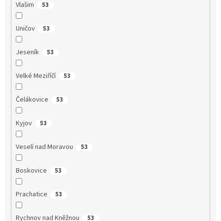
Vlašim
53
Uničov
53
Jeseník
53
Velké Meziříčí
53
Čelákovice
53
Kyjov
53
Veselí nad Moravou
53
Boskovice
53
Prachatice
53
Rychnov nad Kněžnou
53