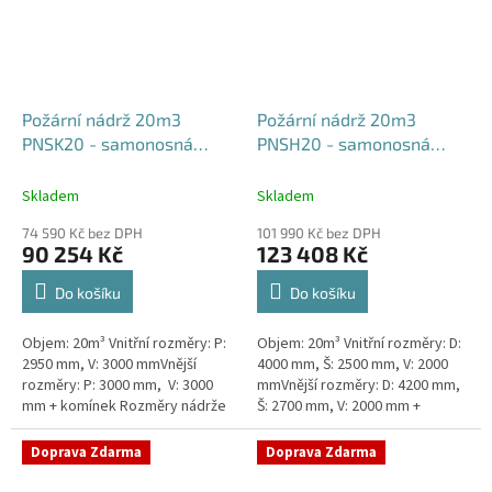
Požární nádrž 20m3
Požární nádrž 20m3
PNSK20 - samonosná
PNSH20 - samonosná
kruhová
hranatá 400x250x200
Skladem
Skladem
74 590 Kč bez DPH
101 990 Kč bez DPH
90 254 Kč
123 408 Kč
Do košíku
Do košíku
Objem: 20m³ Vnitřní rozměry: P:
Objem: 20m³ Vnitřní rozměry: D:
2950 mm, V: 3000 mmVnější
4000 mm, Š: 2500 mm, V: 2000
rozměry: P: 3000 mm, V: 3000
mmVnější rozměry: D: 4200 mm,
mm + komínek Rozměry nádrže
Š: 2700 mm, V: 2000 mm +
možno jakkoliv upravit -
komínek Běžná doba dodání 2-3
vyrobíme nádrž na míru!Nádrž...
týdny od objednávky. Rozměry...
Doprava Zdarma
Doprava Zdarma