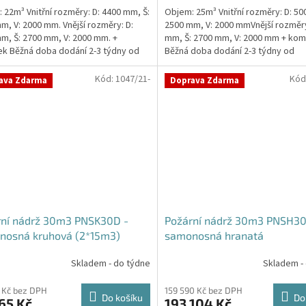
 22m³ Vnitřní rozměry: D: 4400 mm, Š:
Objem: 25m³ Vnitřní rozměry: D: 50
m, V: 2000 mm. Vnější rozměry: D:
2500 mm, V: 2000 mmVnější rozměry
m, Š: 2700 mm, V: 2000 mm. +
mm, Š: 2700 mm, V: 2000 mm + kom
ček.
k Běžná doba dodání 2-3 týdny od
Běžná doba dodání 2-3 týdny od
ávky....
objednávky. Rozměry...
Kód:
1047/21-
Kód
ava Zdarma
Doprava Zdarma
rní nádrž 30m3 PNSK30D -
Požární nádrž 30m3 PNSH30
nosná kruhová (2*15m3)
samonosná hranatá
Skladem - do týdne
Skladem -
 Kč bez DPH
159 590 Kč bez DPH
Do košíku
Do
65 Kč
193 104 Kč