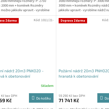
 2000 mmVnější rozměry: P: 2750
3000 mmVnější rozměry: P: 3000 mm
: 2000 mm + komínek Rozměry
3000 mm + komínek Rozměry nádr
 možno jakkoliv upravit - vyrobíme
jakkoliv upravit - vyrobíme nádrž n
a...
míru!Nádrž...
Kód:
1011/21-
Kód
ava Zdarma
Doprava Zdarma
rní nádrž 20m3 PNKO20 -
Požární nádrž 20m3 PNHO20
vá k obetonování
hranatá k obetonování
400x250x200
Skladem
Průměrné
hodnocení
produktu
 Kč bez DPH
59 290 Kč bez DPH
Do košíku
Do
69 Kč
71 741 Kč
je
5,0