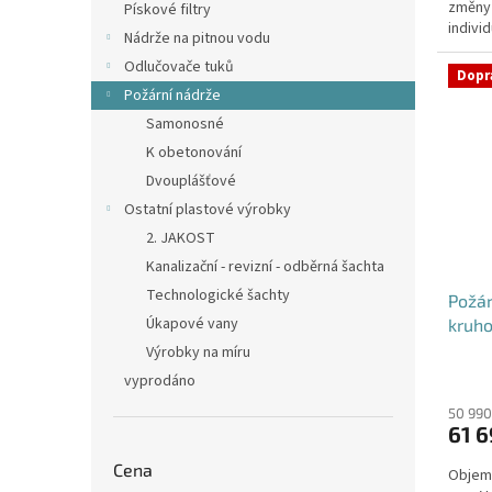
změny
hvězdi
Pískové filtry
individ
Nádrže na pitnou vodu
Odlučovače tuků
Dopr
Požární nádrže
Samonosné
K obetonování
Dvouplášťové
Ostatní plastové výrobky
2. JAKOST
Kanalizační - revizní - odběrná šachta
Technologické šachty
Požá
Úkapové vany
kruho
Výrobky na míru
vyprodáno
50 990
61 6
Cena
Objem: