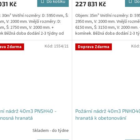
Do košíku
Do
031 Kč
227 831 Kč
 30m³ Vnitřní rozměry: D: 5950 mm, Š:
Objem: 35m³ Vnitřní rozměry: D: 59
m, V: 2000 mm. Vnější rozměry: D:
2950 mm, V: 2000 mm. Vnější rozměr
m, Š: 2750 mm, V: 2000 mm. +
6150 mm, Š: 3150 mm, V: 2000 mm. 
ček.
k Běžná doba dodání 2-3 týdny od
komínek. Běžná doba dodání 2-3 t
ávky....
objednávky....
Kód:
1554/21
Kód
ava Zdarma
Doprava Zdarma
rní nádrž 40m3 PNSH40 -
Požární nádrž 40m3 PNHO40
nosná hranatá
hranatá k obetonování
Skladem - do týdne
Průměrné
hodnocení