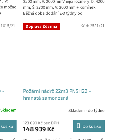
, V:
2500 mm, V: 2000 mmVnější rozměry: D: 4200
že možno
mm, Š: 2700 mm, V: 2000 mm + komínek
a
Běžná doba dodání 2-3 týdny od
objednávky. Rozměry...
:
1015/21-
Kód:
2581/21
Doprava Zdarma
 -
Požární nádrž 22m3 PNSH22 -
hranatá samonosná
Skladem
Skladem - do týdne
123 090 Kč bez DPH
 košíku
Do košíku
148 939 Kč