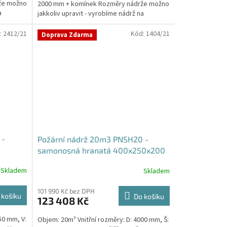
že možno
2000 mm + komínek Rozměry nádrže možno
a
jakkoliv upravit - vyrobíme nádrž na
míru!Nádrž...
:
2412/21
Kód:
1404/21
Doprava Zdarma
 -
Požární nádrž 20m3 PNSH20 -
samonosná hranatá 400x250x200
Skladem
Skladem
101 990 Kč bez DPH
 košíku
Do košíku
123 408 Kč
50 mm, V:
Objem: 20m³ Vnitřní rozměry: D: 4000 mm, Š: