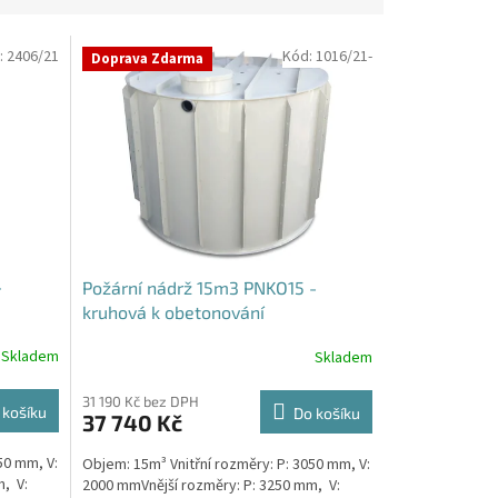
:
2406/21
Kód:
1016/21-
Doprava Zdarma
-
Požární nádrž 15m3 PNKO15 -
kruhová k obetonování
Skladem
Skladem
31 190 Kč bez DPH
 košíku
Do košíku
37 740 Kč
50 mm, V:
Objem: 15m³ Vnitřní rozměry: P: 3050 mm, V:
, V:
2000 mmVnější rozměry: P: 3250 mm, V: