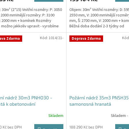
 30m³ (2*15) Vnitřní rozměry: P: 3050
Objem: 30m³ Vnitřní rozměry: D: 59
 2000 mmVnější rozměry: P: 3100
2550 mm, V: 2000 mmVnější rozměry
: 2000 mm + komínek Rozměry
mm, Š: 2700 mm, V: 2000 mm + kom
 možno jakkoliv upravit - vyrobíme
Běžná doba dodání 2-3 týdny od
a...
objednávky. Rozměry...
Kód:
1014/21-
Kód
ava Zdarma
Doprava Zdarma
rní nádrž 30m3 PNHO30 -
Požární nádrž 35m3 PNSH35
tá k obetonování
samonosná hranatá
Skladem
Skladem -
rné
cení
ktu
0 Kč bez DPH
188 290 Kč bez DPH