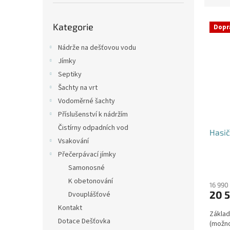
p
e
a
Přeskočit
V
n
n
Kategorie
kategorie
Dopr
ý
í
e
p
p
l
Nádrže na dešťovou vodu
i
r
Jímky
s
o
Septiky
p
d
Šachty na vrt
r
u
o
k
Vodoměrné šachty
d
t
Příslušenství k nádržím
u
ů
Čistírny odpadních vod
Hasič
k
Vsakování
t
Přečerpávací jímky
ů
Průmě
Samonosné
hodno
K obetonování
produ
16 990
20 5
Dvouplášťové
je
4,2
Kontakt
Základ
z
Dotace Dešťovka
(možno
5