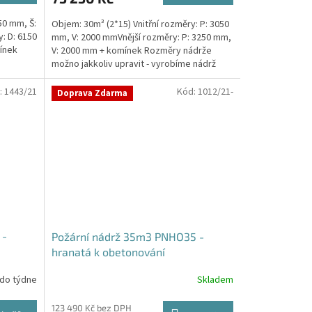
50 mm, Š:
Objem: 30m³ (2*15) Vnitřní rozměry: P: 3050
: D: 6150
mm, V: 2000 mmVnější rozměry: P: 3250 mm,
ínek
V: 2000 mm + komínek Rozměry nádrže
možno jakkoliv upravit - vyrobíme nádrž
na...
:
1443/21
Kód:
1012/21-
Doprava Zdarma
 -
Požární nádrž 35m3 PNHO35 -
hranatá k obetonování
 do týdne
Skladem
Průměrné
hodnocení
produktu
123 490 Kč bez DPH