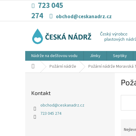
Přejít
723 045
na
274
obsah
obchod@ceskanadrz.cz
Nádrže na dešťovou vodu
Jímky
Septiky
Domů
Požární nádrže
Požární nádrže Moravská
P
Pož
o
s
Kontakt
t
r
obchod
@
ceskanadrz.cz
a
723 045 274
n
Ř
n
a
í
Nejlev
z