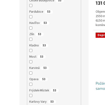
České Budějovice
53
131 
je
5,0
Pardubice
Objem:
53
z
2550 m
5
6150 m
hvězdi
Havířov
53
komíne
objedn
Zlín
53
Dopr
Kladno
53
Most
53
Karviná
53
Opava
53
Požá
samo
Frýdek-Místek
53
Karlovy Vary
53