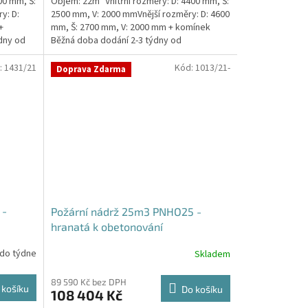
00 mm, Š:
Objem: 22m³ Vnitřní rozměry: D: 4400 mm, Š:
y: D:
2500 mm, V: 2000 mmVnější rozměry: D: 4600
+
mm, Š: 2700 mm, V: 2000 mm + komínek
dny od
Běžná doba dodání 2-3 týdny od
objednávky. Rozměry...
:
1431/21
Kód:
1013/21-
Doprava Zdarma
 -
Požární nádrž 25m3 PNHO25 -
hranatá k obetonování
 do týdne
Skladem
Průměrné
hodnocení
produktu
89 590 Kč bez DPH
 košíku
Do košíku
108 404 Kč
je