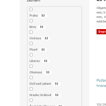
Objem:
mm, V:
Praha
53
mm, V
nádrže
nádrž n
Brno
53
Dopr
Ostrava
53
Plzeň
53
Liberec
53
Olomouc
53
Požá
Ústí nad Labem
53
hrana
Hradec Králové
53
Průmě
hodno
produ
108 29