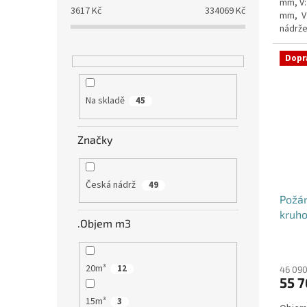
mm, V:
3617
Kč
334069
Kč
mm, V
nádrže
nádrž n
Dopr
Na skladě
45
Značky
Česká nádrž
49
Požá
kruho
.Objem m3
20m³
12
46 090
55 7
15m³
3