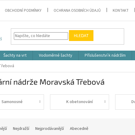
OBCHODNÍ PODMÍNKY
OCHRANA OSOBNÍCH ÚDAJŮ
KONTAKT
HLEDAT
Šachty na vrt
Vodoměrné šachty
Příslušenství k nádržím
 Třebová
ární nádrže Moravská Třebová
Samonosné
K obetonování
D
nější
Nejdražší
Nejprodávanější
Abecedně