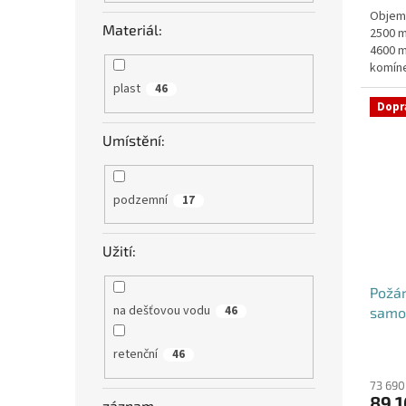
Objem:
z
Materiál:
2500 m
5
4600 m
hvězdi
komíne
objedn
plast
46
Dopr
Umístění:
podzemní
17
Užití:
Požá
na dešťovou vodu
46
samo
retenční
46
73 690
89 1
záznam