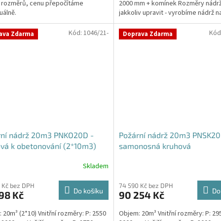
 rozměrů, cenu přepočítáme
2000 mm + komínek Rozměry nádr
ček.
uálně.
jakkoliv upravit - vyrobíme nádrž n
míru!Nádrž...
Kód:
1046/21-
Kód
ava Zdarma
Doprava Zdarma
rní nádrž 20m3 PNKO20D -
Požární nádrž 20m3 PNSK20
vá k obetonování (2*10m3)
samonosná kruhová
Skladem
 Kč bez DPH
74 590 Kč bez DPH
Do košíku
Do
98 Kč
90 254 Kč
 20m³ (2*10) Vnitřní rozměry: P: 2550
Objem: 20m³ Vnitřní rozměry: P: 29