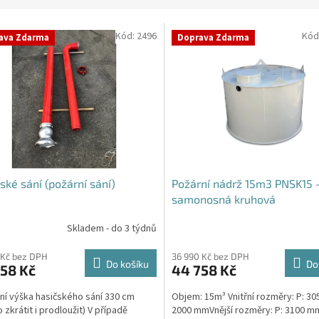
Kód:
2496
Kód
ava Zdarma
Doprava Zdarma
ské sání (požární sání)
Požární nádrž 15m3 PNSK15 
samonosná kruhová
Skladem - do 3 týdnů
rné
cení
ktu
 Kč bez DPH
36 990 Kč bez DPH
Do košíku
Do
58 Kč
44 758 Kč
ní výška hasičského sání 330 cm
Objem: 15m³ Vnitřní rozměry: P: 30
 zkrátit i prodloužit) V případě
2000 mmVnější rozměry: P: 3100 mm