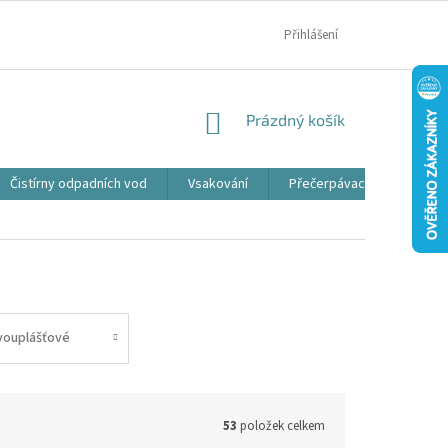
MOJE OBJEDNÁVKA
Přihlášení
NÁKUPNÍ
Prázdný košík
KOŠÍK
Čistírny odpadních vod
Vsakování
Přečerpávací jímky
vouplášťové
53
položek celkem