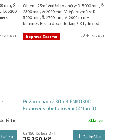
5,0
00 mm, Š:
Objem: 25m³ Vnitřní rozměry: D: 5000 mm, Š:
z
: D: 5200
2500 mm, V: 2000 mm. Vnější rozměry: D:
5
ínek
5200 mm, Š: 2700 mm, V: 2000 mm. +
hvězdiček.
komínek Běžná doba dodání 2-3 týdny od
objednávky....
:
1440/21
Kód:
1560/21
Doprava Zdarma
 -
Požární nádrž 30m3 PNKO30D -
kruhová k obetonování (2*15m3)
 do týdne
Skladem
62 190 Kč bez DPH
 košíku
Do košíku
75 250 Kč