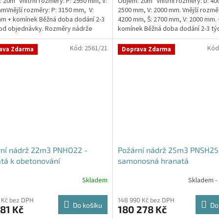
 20m³ Vnitřní rozměry: P: 2950 mm, V:
Objem: 20m³ Vnitřní rozměry: D: 40
z
mVnější rozměry: P: 3150 mm, V:
2500 mm, V: 2000 mm. Vnější rozměr
5
m + komínek Běžná doba dodání 2-3
4200 mm, Š: 2700 mm, V: 2000 mm. 
hvězdiček.
od objednávky. Rozměry nádrže
komínek Běžná doba dodání 2-3 tý
..
objednávky....
Kód:
2561/21
Kód
ava Zdarma
Doprava Zdarma
rní nádrž 22m3 PNHO22 -
Požární nádrž 25m3 PNSH25
tá k obetonování
samonosná hranatá
Skladem
Skladem -
rné
cení
ktu
 Kč bez DPH
148 990 Kč bez DPH
Do košíku
Do
81 Kč
180 278 Kč