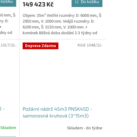
 košíku
Do košíku
149 423 Kč
je
5,0
50 mm, Š:
Objem: 35m³ Vnitřní rozměry: D: 6000 mm, Š:
z
y: D:
2950 mm, V: 2000 mm. Vnější rozměry: D:
5
+
6200 mm, Š: 3150 mm, V: 2000 mm. +
hvězdiček.
ýdny od
komínek Běžná doba dodání 2-3 týdny od
objednávky....
:
1017/21-
Kód:
1048/21-
Doprava Zdarma
 -
Požární nádrž 45m3 PNSK45D -
samonosná kruhová (3*15m3)
Skladem
Skladem - do týdne