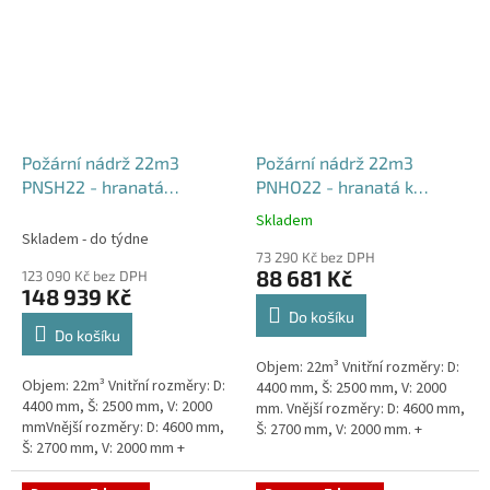
Požární nádrž 22m3
Požární nádrž 22m3
PNSH22 - hranatá
PNHO22 - hranatá k
samonosná
obetonování
Skladem
Průměrné
Skladem - do týdne
hodnocení
73 290 Kč bez DPH
produktu
88 681 Kč
123 090 Kč bez DPH
je
148 939 Kč
5,0
Do košíku
z
Do košíku
5
Objem: 22m³ Vnitřní rozměry: D:
hvězdiček.
Objem: 22m³ Vnitřní rozměry: D:
4400 mm, Š: 2500 mm, V: 2000
4400 mm, Š: 2500 mm, V: 2000
mm. Vnější rozměry: D: 4600 mm,
mmVnější rozměry: D: 4600 mm,
Š: 2700 mm, V: 2000 mm. +
Š: 2700 mm, V: 2000 mm +
komínek Běžná doba dodání 2-3
komínek Běžná doba dodání 2-3
týdny od objednávky....