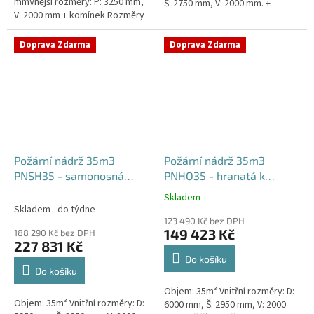
mmVnější rozměry: P: 3250 mm,
Š: 2750 mm, V: 2000 mm. +
V: 2000 mm + komínek Rozměry
komínek Běžná doba dodání 2-3
nádrže možno jakkoliv upravit -
týdny od objednávky....
vyrobíme nádrž na...
Doprava Zdarma
Doprava Zdarma
Požární nádrž 35m3
Požární nádrž 35m3
PNSH35 - samonosná
PNHO35 - hranatá k
hranatá
obetonování
Skladem
Průměrné
Skladem - do týdne
hodnocení
123 490 Kč bez DPH
produktu
149 423 Kč
188 290 Kč bez DPH
je
227 831 Kč
5,0
Do košíku
z
Do košíku
5
Objem: 35m³ Vnitřní rozměry: D:
hvězdiček.
Objem: 35m³ Vnitřní rozměry: D:
6000 mm, Š: 2950 mm, V: 2000