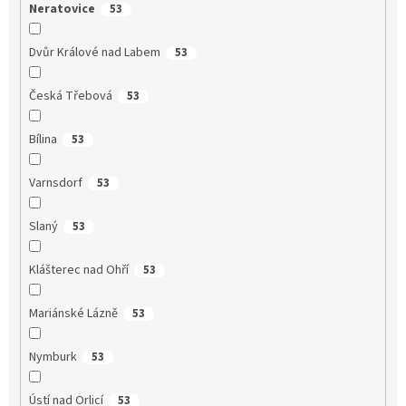
Neratovice
53
Dvůr Králové nad Labem
53
Česká Třebová
53
Bílina
53
Varnsdorf
53
Slaný
53
Klášterec nad Ohří
53
Mariánské Lázně
53
Nymburk
53
Ústí nad Orlicí
53