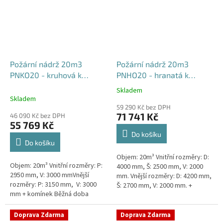
Požární nádrž 20m3
Požární nádrž 20m3
PNKO20 - kruhová k
PNHO20 - hranatá k
obetonování
obetonování
Skladem
Průměrné
400x250x200
Skladem
hodnocení
59 290 Kč bez DPH
produktu
71 741 Kč
46 090 Kč bez DPH
je
55 769 Kč
5,0
Do košíku
z
Do košíku
5
Objem: 20m³ Vnitřní rozměry: D:
hvězdiček.
Objem: 20m³ Vnitřní rozměry: P:
4000 mm, Š: 2500 mm, V: 2000
2950 mm, V: 3000 mmVnější
mm. Vnější rozměry: D: 4200 mm,
rozměry: P: 3150 mm, V: 3000
Š: 2700 mm, V: 2000 mm. +
mm + komínek Běžná doba
komínek Běžná doba dodání 2-3
dodání 2-3 týdny od objednávky.
týdny od objednávky....
Rozměry nádrže možno...
Doprava Zdarma
Doprava Zdarma