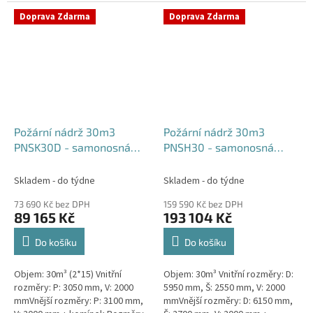
komínek Běžná doba dodání 2-3
týdny od objednávky....
týdny od objednávky. Rozměry...
Doprava Zdarma
Doprava Zdarma
Požární nádrž 30m3
Požární nádrž 30m3
PNSK30D - samonosná
PNSH30 - samonosná
kruhová (2*15m3)
hranatá
Skladem - do týdne
Skladem - do týdne
73 690 Kč bez DPH
159 590 Kč bez DPH
89 165 Kč
193 104 Kč
Do košíku
Do košíku
Objem: 30m³ (2*15) Vnitřní
Objem: 30m³ Vnitřní rozměry: D:
rozměry: P: 3050 mm, V: 2000
5950 mm, Š: 2550 mm, V: 2000
mmVnější rozměry: P: 3100 mm,
mmVnější rozměry: D: 6150 mm,