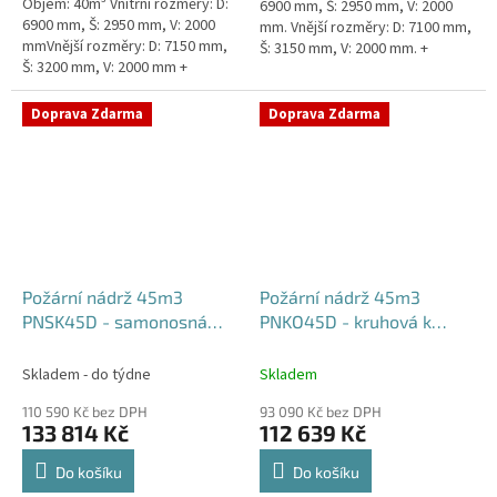
Objem: 40m³ Vnitřní rozměry: D:
6900 mm, Š: 2950 mm, V: 2000
6900 mm, Š: 2950 mm, V: 2000
mm. Vnější rozměry: D: 7100 mm,
mmVnější rozměry: D: 7150 mm,
Š: 3150 mm, V: 2000 mm. +
Š: 3200 mm, V: 2000 mm +
komínek Běžná doba dodání 2-3
komínek Běžná doba dodání 2-3
týdny od objednávky....
týdny od objednávky. Rozměry...
Doprava Zdarma
Doprava Zdarma
Požární nádrž 45m3
Požární nádrž 45m3
PNSK45D - samonosná
PNKO45D - kruhová k
kruhová (3*15m3)
obetonování (3*15m3)
Skladem - do týdne
Skladem
110 590 Kč bez DPH
93 090 Kč bez DPH
133 814 Kč
112 639 Kč
Do košíku
Do košíku