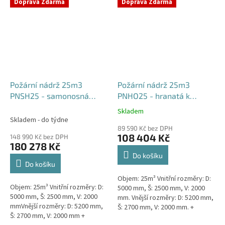
týdny od objednávky. Rozměry...
Doprava Zdarma
Doprava Zdarma
Požární nádrž 25m3
Požární nádrž 25m3
PNSH25 - samonosná
PNHO25 - hranatá k
hranatá
obetonování
Skladem
Průměrné
Skladem - do týdne
hodnocení
89 590 Kč bez DPH
produktu
108 404 Kč
148 990 Kč bez DPH
je
180 278 Kč
5,0
Do košíku
z
Do košíku
5
Objem: 25m³ Vnitřní rozměry: D:
hvězdiček.
Objem: 25m³ Vnitřní rozměry: D:
5000 mm, Š: 2500 mm, V: 2000
5000 mm, Š: 2500 mm, V: 2000
mm. Vnější rozměry: D: 5200 mm,
mmVnější rozměry: D: 5200 mm,
Š: 2700 mm, V: 2000 mm. +
Š: 2700 mm, V: 2000 mm +
komínek Běžná doba dodání 2-3