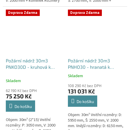
V: 2000 mm + komínek Rozměry
Š: 2700 mm, V: 2000 mm +
nádrže možno jakkoliv upravit -
komínek Běžná doba dodání 2-3
vyrobíme nádrž na...
týdny od objednávky. Rozměry...
Doprava Zdarma
Doprava Zdarma
Požární nádrž 30m3
Požární nádrž 30m3
PNKO30D - kruhová k
PNHO30 - hranatá k
obetonování (2*15m3)
obetonování
Skladem
Průměrné
Skladem
hodnocení
108 290 Kč bez DPH
produktu
131 031 Kč
62 190 Kč bez DPH
je
75 250 Kč
5,0
Do košíku
z
Do košíku
5
Objem: 30m³ Vnitřní rozměry: D:
hvězdiček.
Objem: 30m³ (2*15) Vnitřní
5950 mm, Š: 2550 mm, V: 2000
rozměry: P: 3050 mm, V: 2000
mm. Vnější rozměry: D: 6150 mm,