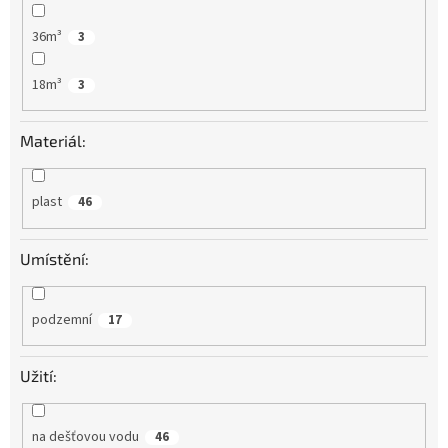
36m³
3
18m³
3
Materiál:
plast
46
Umístění:
podzemní
17
Užití:
na dešťovou vodu
46