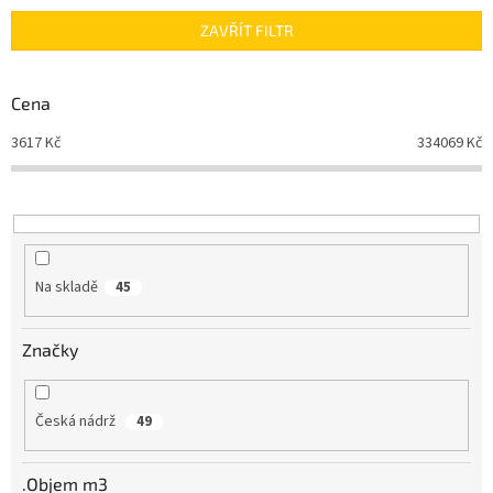
n
ZAVŘÍT FILTR
í
p
r
Cena
o
d
3617
Kč
334069
Kč
u
k
t
ů
Na skladě
45
Značky
Česká nádrž
49
.Objem m3