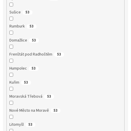
Sušice
53
Rumburk
53
Domažlice
53
Frenštát pod Radhoštěm
53
Humpolec
53
Kuřim
53
Moravská Třebová
53
Nové Město na Moravě
53
Litomyšl
53