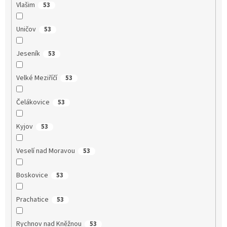
Vlašim
53
Uničov
53
Jeseník
53
Velké Meziříčí
53
Čelákovice
53
Kyjov
53
Veselí nad Moravou
53
Boskovice
53
Prachatice
53
Rychnov nad Kněžnou
53