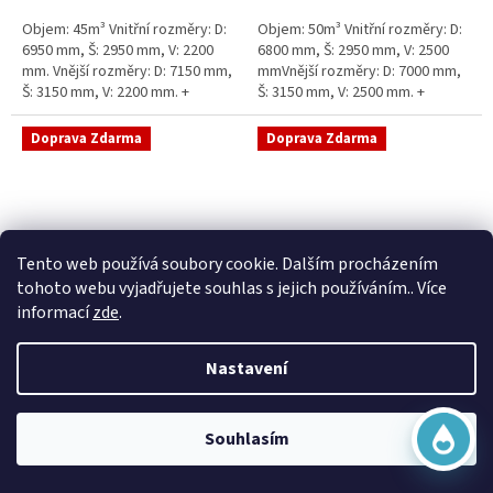
5
5
Objem: 45m³ Vnitřní rozměry: D:
Objem: 50m³ Vnitřní rozměry: D:
hvězdiček.
hvězdiček.
6950 mm, Š: 2950 mm, V: 2200
6800 mm, Š: 2950 mm, V: 2500
mm. Vnější rozměry: D: 7150 mm,
mmVnější rozměry: D: 7000 mm,
Š: 3150 mm, V: 2200 mm. +
Š: 3150 mm, V: 2500 mm. +
komínek Běžná doba dodání 2-3
komínek Běžná doba dodání 2-3
týdny od objednávky....
týdny od objednávky. Rozměry...
Doprava Zdarma
Doprava Zdarma
Virtuální asistent
Tento web používá soubory cookie. Dalším procházením
Online
tohoto webu vyjadřujete souhlas s jejich používáním.. Více
informací
zde
.
Sací šachta samonosná
Sací šachta k obetonování
Nastavení
Začít konverzaci
Skladem
Průměrné
Skladem
hodnocení
20 790 Kč bez DPH
produktu
25 156 Kč
15 390 Kč bez DPH
Souhlasím
je
18 622 Kč
5,0
Do košíku
z