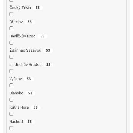
Český Těšín
53
Břeclav
53
Havlíčkův Brod
53
Žďár nad Sázavou
53
Jindřichův Hradec
53
Vyškov
53
Blansko
53
Kutná Hora
53
Náchod
53