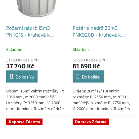
Požární nádrž 15m3
Požární nádrž 20m3
PNKO15 - kruhová k
PNKO20D - kruhová k
obetonování
obetonování (2*10m3)
Skladem
Skladem
31 190 Kč bez DPH
50 990 Kč bez DPH
37 740 Kč
61 698 Kč
Do košíku
Do košíku
Objem: 15m³ Vnitřní rozměry: P:
Objem: 20m³ (2*10) Vnitřní
3050 mm, V: 2000 mmVnější
rozměry: P: 2550 mm, V: 2000
rozměry: P: 3250 mm, V: 2000
mmVnější rozměry: P: 2750 mm,
mm + komínek Rozměry nádrže
V: 2000 mm + komínek Rozměry
možno jakkoliv upravit -
nádrže možno jakkoliv upravit -
vyrobíme nádrž na míru!Nádrž...
vyrobíme nádrž na...
Doprava Zdarma
Doprava Zdarma