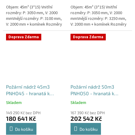
Objem: 45m³ (3*15) Vnitřní
Objem: 45m³ (3*15) Vnitřní
rozměry: P: 3050 mm, V: 2000
rozměry: P: 3050 mm, V: 2000
mmVnější rozměry: P: 3100 mm,
mmVnější rozměry: P: 3250 mm,
V: 2000 mm + komínek Rozměry
V: 2000 mm + komínek Rozměry
nádrže možno jakkoliv upravit -
nádrže možno jakkoliv upravit -
vyrobíme nádrž na...
vyrobíme nádrž na...
Doprava Zdarma
Doprava Zdarma
Požární nádrž 45m3
Požární nádrž 50m3
PNHO45 - hranatá k
PNHO50 - hranatá k
obetonování
obetonování
Skladem
Skladem
Průměrné
Průměrné
hodnocení
hodnocení
149 290 Kč bez DPH
167 390 Kč bez DPH
produktu
produktu
180 641 Kč
202 542 Kč
je
je
5,0
5,0
Do košíku
Do košíku
z
z