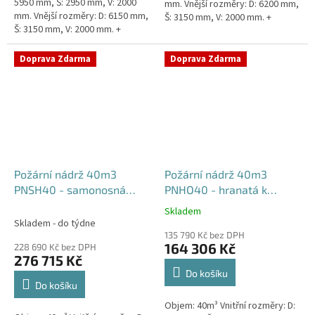
5950 mm, Š: 2950 mm, V: 2000
mm. Vnější rozměry: D: 6200 mm,
mm. Vnější rozměry: D: 6150 mm,
Š: 3150 mm, V: 2000 mm. +
Š: 3150 mm, V: 2000 mm. +
komínek Běžná doba dodání 2-3
komínek. Běžná doba dodání 2-3
týdny od objednávky....
týdny od objednávky....
Doprava Zdarma
Doprava Zdarma
Požární nádrž 40m3
Požární nádrž 40m3
PNSH40 - samonosná
PNHO40 - hranatá k
hranatá
obetonování
Skladem
Průměrné
Skladem - do týdne
hodnocení
135 790 Kč bez DPH
produktu
164 306 Kč
228 690 Kč bez DPH
je
276 715 Kč
5,0
Do košíku
z
Do košíku
5
Objem: 40m³ Vnitřní rozměry: D:
hvězdiček.