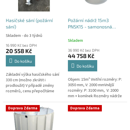
p
r
o
d
Hasičské sání (požární
Požární nádrž 15m3
u
sání)
PNSK15 - samonosná
k
kruhová
Skladem - do 3 týdnů
Průměrné
t
Skladem
hodnocení
ů
16 990 Kč bez DPH
produktu
20 558 Kč
36 990 Kč bez DPH
je
44 758 Kč
4,2
Do košíku
z
Do košíku
5
Základní výška hasičského sání
hvězdiček.
Objem: 15m³ Vnitřní rozměry: P:
330 cm (možno zkrátit i
3050 mm, V: 2000 mmVnější
prodloužit) V případě změny
rozměry: P: 3100 mm, V: 2000
rozměrů, cenu přepočítáme
mm + komínek Rozměry nádrže
individuálně.
možno jakkoliv upravit -
vyrobíme nádrž na míru!Nádrž...
Doprava Zdarma
Doprava Zdarma