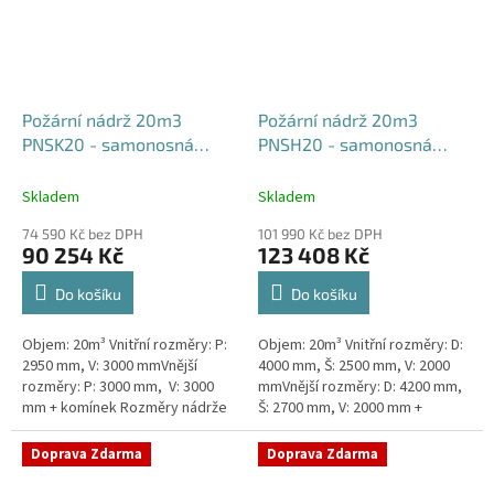
Požární nádrž 20m3
Požární nádrž 20m3
PNSK20 - samonosná
PNSH20 - samonosná
kruhová
hranatá 400x250x200
Skladem
Skladem
74 590 Kč bez DPH
101 990 Kč bez DPH
90 254 Kč
123 408 Kč
Do košíku
Do košíku
Objem: 20m³ Vnitřní rozměry: P:
Objem: 20m³ Vnitřní rozměry: D:
2950 mm, V: 3000 mmVnější
4000 mm, Š: 2500 mm, V: 2000
rozměry: P: 3000 mm, V: 3000
mmVnější rozměry: D: 4200 mm,
mm + komínek Rozměry nádrže
Š: 2700 mm, V: 2000 mm +
možno jakkoliv upravit -
komínek Běžná doba dodání 2-3
vyrobíme nádrž na míru!Nádrž...
týdny od objednávky. Rozměry...
Doprava Zdarma
Doprava Zdarma