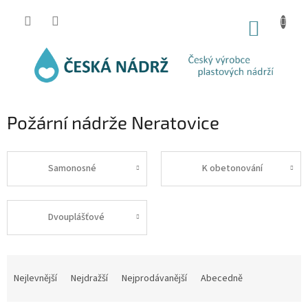
Přejít
na
NÁKUP
obsah
KOŠÍK
Požární nádrže Neratovice
Samonosné
K obetonování
Dvouplášťové
Ř
a
Nejlevnější
Nejdražší
Nejprodávanější
Abecedně
z
e