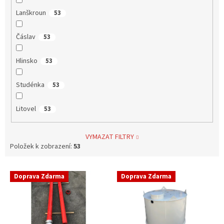
Lanškroun
53
Čáslav
53
Hlinsko
53
Studénka
53
Litovel
53
VYMAZAT FILTRY
Položek k zobrazení:
53
V
Doprava Zdarma
Doprava Zdarma
ý
p
i
s