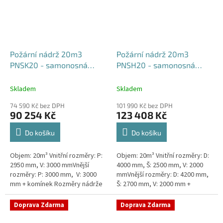
Požární nádrž 20m3
Požární nádrž 20m3
PNSK20 - samonosná
PNSH20 - samonosná
kruhová
hranatá 400x250x200
Skladem
Skladem
74 590 Kč bez DPH
101 990 Kč bez DPH
90 254 Kč
123 408 Kč
Do košíku
Do košíku
Objem: 20m³ Vnitřní rozměry: P:
Objem: 20m³ Vnitřní rozměry: D:
2950 mm, V: 3000 mmVnější
4000 mm, Š: 2500 mm, V: 2000
rozměry: P: 3000 mm, V: 3000
mmVnější rozměry: D: 4200 mm,
mm + komínek Rozměry nádrže
Š: 2700 mm, V: 2000 mm +
možno jakkoliv upravit -
komínek Běžná doba dodání 2-3
vyrobíme nádrž na míru!Nádrž...
týdny od objednávky. Rozměry...
Doprava Zdarma
Doprava Zdarma