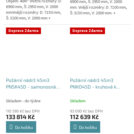
Objem: 40m³ Vnitřní rozměry: D:
6900 mm, Š: 2950 mm, V: 2000
6900 mm, Š: 2950 mm, V: 2000
mm. Vnější rozměry: D: 7100 mm,
mmVnější rozměry: D: 7150 mm,
Š: 3150 mm, V: 2000 mm. +
Š: 3200 mm, V: 2000 mm +
komínek Běžná doba dodání 2-3
komínek Běžná doba dodání 2-3
týdny od objednávky....
týdny od objednávky. Rozměry...
Doprava Zdarma
Doprava Zdarma
Požární nádrž 45m3
Požární nádrž 45m3
PNSK45D - samonosná
PNKO45D - kruhová k
kruhová (3*15m3)
obetonování (3*15m3)
Skladem - do týdne
Skladem
110 590 Kč bez DPH
93 090 Kč bez DPH
133 814 Kč
112 639 Kč
Do košíku
Do košíku