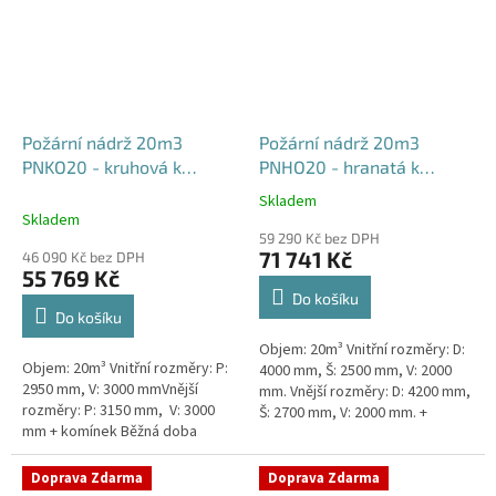
Požární nádrž 20m3
Požární nádrž 20m3
PNKO20 - kruhová k
PNHO20 - hranatá k
obetonování
obetonování
Skladem
Průměrné
400x250x200
Skladem
hodnocení
59 290 Kč bez DPH
produktu
71 741 Kč
46 090 Kč bez DPH
je
55 769 Kč
5,0
Do košíku
z
Do košíku
5
Objem: 20m³ Vnitřní rozměry: D:
hvězdiček.
Objem: 20m³ Vnitřní rozměry: P:
4000 mm, Š: 2500 mm, V: 2000
2950 mm, V: 3000 mmVnější
mm. Vnější rozměry: D: 4200 mm,
rozměry: P: 3150 mm, V: 3000
Š: 2700 mm, V: 2000 mm. +
mm + komínek Běžná doba
komínek Běžná doba dodání 2-3
dodání 2-3 týdny od objednávky.
týdny od objednávky....
Rozměry nádrže možno...
Doprava Zdarma
Doprava Zdarma