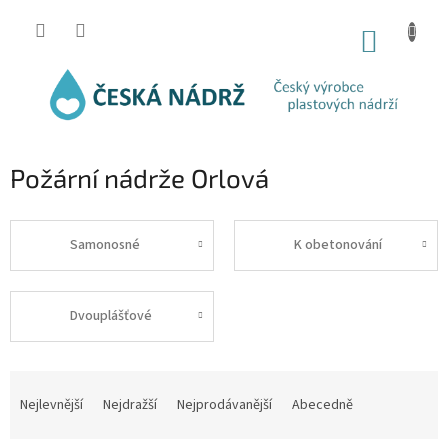
Přejít
na
NÁKUP
obsah
KOŠÍK
Požární nádrže Orlová
Samonosné
K obetonování
Dvouplášťové
Ř
a
Nejlevnější
Nejdražší
Nejprodávanější
Abecedně
z
e