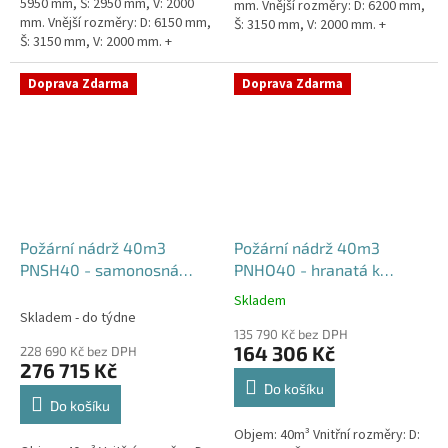
5950 mm, Š: 2950 mm, V: 2000
mm. Vnější rozměry: D: 6200 mm,
mm. Vnější rozměry: D: 6150 mm,
Š: 3150 mm, V: 2000 mm. +
Š: 3150 mm, V: 2000 mm. +
komínek Běžná doba dodání 2-3
komínek. Běžná doba dodání 2-3
týdny od objednávky....
týdny od objednávky....
Doprava Zdarma
Doprava Zdarma
Požární nádrž 40m3
Požární nádrž 40m3
PNSH40 - samonosná
PNHO40 - hranatá k
hranatá
obetonování
Skladem
Průměrné
Skladem - do týdne
hodnocení
135 790 Kč bez DPH
produktu
164 306 Kč
228 690 Kč bez DPH
je
276 715 Kč
5,0
Do košíku
z
Do košíku
5
Objem: 40m³ Vnitřní rozměry: D:
hvězdiček.