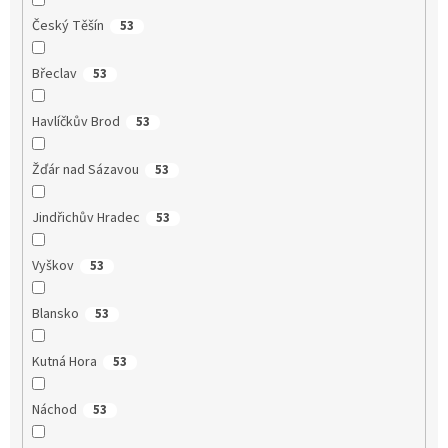
Český Těšín
53
Břeclav
53
Havlíčkův Brod
53
Žďár nad Sázavou
53
Jindřichův Hradec
53
Vyškov
53
Blansko
53
Kutná Hora
53
Náchod
53