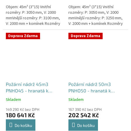
Objem: 45m³ (3*15) Vnitřní
Objem: 45m³ (3*15) Vnitřní
rozměry: P: 3050 mm, V: 2000
rozměry: P: 3050 mm, V: 2000
mmVnější rozměry: P: 3100 mm,
mmVnější rozměry: P: 3250 mm,
V: 2000 mm + komínek Rozměry
V: 2000 mm + komínek Rozměry
nádrže možno jakkoliv upravit -
nádrže možno jakkoliv upravit -
vyrobíme nádrž na...
vyrobíme nádrž na...
Doprava Zdarma
Doprava Zdarma
Požární nádrž 45m3
Požární nádrž 50m3
PNHO45 - hranatá k
PNHO50 - hranatá k
obetonování
obetonování
Skladem
Skladem
Průměrné
Průměrné
hodnocení
hodnocení
149 290 Kč bez DPH
167 390 Kč bez DPH
produktu
produktu
180 641 Kč
202 542 Kč
je
je
5,0
5,0
Do košíku
Do košíku
z
z