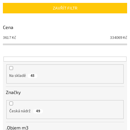
n
ZAVŘÍT FILTR
í
p
r
Cena
o
d
3617
Kč
334069
Kč
u
k
t
ů
Na skladě
45
Značky
Česká nádrž
49
.Objem m3