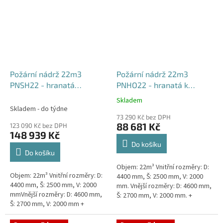
Požární nádrž 22m3
Požární nádrž 22m3
PNSH22 - hranatá
PNHO22 - hranatá k
samonosná
obetonování
Skladem
Průměrné
Skladem - do týdne
hodnocení
73 290 Kč bez DPH
produktu
88 681 Kč
123 090 Kč bez DPH
je
148 939 Kč
5,0
Do košíku
z
Do košíku
5
Objem: 22m³ Vnitřní rozměry: D:
hvězdiček.
Objem: 22m³ Vnitřní rozměry: D:
4400 mm, Š: 2500 mm, V: 2000
4400 mm, Š: 2500 mm, V: 2000
mm. Vnější rozměry: D: 4600 mm,
mmVnější rozměry: D: 4600 mm,
Š: 2700 mm, V: 2000 mm. +
Š: 2700 mm, V: 2000 mm +
komínek Běžná doba dodání 2-3
komínek Běžná doba dodání 2-3
týdny od objednávky....