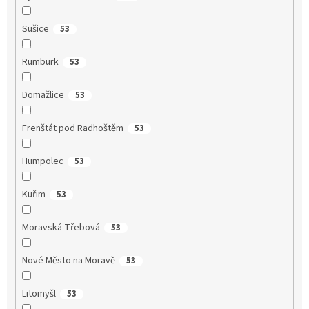
Sušice
53
Rumburk
53
Domažlice
53
Frenštát pod Radhoštěm
53
Humpolec
53
Kuřim
53
Moravská Třebová
53
Nové Město na Moravě
53
Litomyšl
53