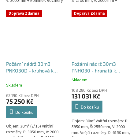
V: 2000 mm + komínek Rozměry
Š: 2700 mm, V: 2000 mm +
nádrže možno jakkoliv upravit -
komínek Běžná doba dodání 2-3
vyrobíme nádrž na...
týdny od objednávky. Rozměry...
Doprava Zdarma
Doprava Zdarma
Požární nádrž 30m3
Požární nádrž 30m3
PNKO30D - kruhová k
PNHO30 - hranatá k
obetonování (2*15m3)
obetonování
Skladem
Průměrné
Skladem
hodnocení
108 290 Kč bez DPH
produktu
131 031 Kč
62 190 Kč bez DPH
je
75 250 Kč
5,0
Do košíku
z
Do košíku
5
Objem: 30m³ Vnitřní rozměry: D:
hvězdiček.
Objem: 30m³ (2*15) Vnitřní
5950 mm, Š: 2550 mm, V: 2000
rozměry: P: 3050 mm, V: 2000
mm. Vnější rozměry: D: 6150 mm,