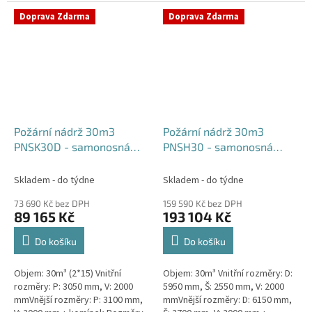
komínek Běžná doba dodání 2-3
týdny od objednávky....
týdny od objednávky. Rozměry...
Doprava Zdarma
Doprava Zdarma
Požární nádrž 30m3
Požární nádrž 30m3
PNSK30D - samonosná
PNSH30 - samonosná
kruhová (2*15m3)
hranatá
Skladem - do týdne
Skladem - do týdne
73 690 Kč bez DPH
159 590 Kč bez DPH
89 165 Kč
193 104 Kč
Do košíku
Do košíku
Objem: 30m³ (2*15) Vnitřní
Objem: 30m³ Vnitřní rozměry: D:
rozměry: P: 3050 mm, V: 2000
5950 mm, Š: 2550 mm, V: 2000
mmVnější rozměry: P: 3100 mm,
mmVnější rozměry: D: 6150 mm,