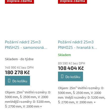
týdny od objednávky. Rozměry...
Doprava Zdarma
Doprava Zdarma
Požární nádrž 25m3
Požární nádrž 25m3
PNSH25 - samonosná
PNHO25 - hranatá k
hranatá
obetonování
Skladem
Průměrné
Skladem - do týdne
hodnocení
89 590 Kč bez DPH
produktu
108 404 Kč
148 990 Kč bez DPH
je
180 278 Kč
5,0
Do košíku
z
Do košíku
5
Objem: 25m³ Vnitřní rozměry: D:
hvězdiček.
Objem: 25m³ Vnitřní rozměry: D:
5000 mm, Š: 2500 mm, V: 2000
5000 mm, Š: 2500 mm, V: 2000
mm. Vnější rozměry: D: 5200 mm,
mmVnější rozměry: D: 5200 mm,
Š: 2700 mm, V: 2000 mm. +
Š: 2700 mm, V: 2000 mm +
komínek Běžná doba dodání 2-3