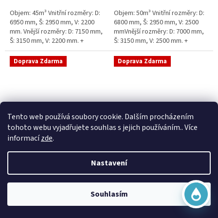
5
5
Objem: 45m³ Vnitřní rozměry: D:
Objem: 50m³ Vnitřní rozměry: D:
hvězdiček.
hvězdiček.
6950 mm, Š: 2950 mm, V: 2200
6800 mm, Š: 2950 mm, V: 2500
mm. Vnější rozměry: D: 7150 mm,
mmVnější rozměry: D: 7000 mm,
Š: 3150 mm, V: 2200 mm. +
Š: 3150 mm, V: 2500 mm. +
komínek Běžná doba dodání 2-3
komínek Běžná doba dodání 2-3
týdny od objednávky....
týdny od objednávky. Rozměry...
Doprava Zdarma
Doprava Zdarma
Virtuální asistent
Tento web používá soubory cookie. Dalším procházením
Online
tohoto webu vyjadřujete souhlas s jejich používáním.. Více
informací
zde
.
Sací šachta samonosná
Sací šachta k obetonování
Nastavení
Začít konverzaci
Skladem
Průměrné
Skladem
hodnocení
20 790 Kč bez DPH
produktu
25 156 Kč
15 390 Kč bez DPH
Souhlasím
je
18 622 Kč
5,0
Do košíku
z