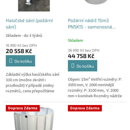
p
r
o
d
Hasičské sání (požární
Požární nádrž 15m3
u
sání)
PNSK15 - samonosná
k
kruhová
Skladem - do 3 týdnů
Průměrné
t
Skladem
hodnocení
ů
16 990 Kč bez DPH
produktu
20 558 Kč
36 990 Kč bez DPH
je
44 758 Kč
4,2
Do košíku
z
Do košíku
5
Základní výška hasičského sání
hvězdiček.
Objem: 15m³ Vnitřní rozměry: P:
330 cm (možno zkrátit i
3050 mm, V: 2000 mmVnější
prodloužit) V případě změny
rozměry: P: 3100 mm, V: 2000
rozměrů, cenu přepočítáme
mm + komínek Rozměry nádrže
individuálně.
možno jakkoliv upravit -
vyrobíme nádrž na míru!Nádrž...
Doprava Zdarma
Doprava Zdarma