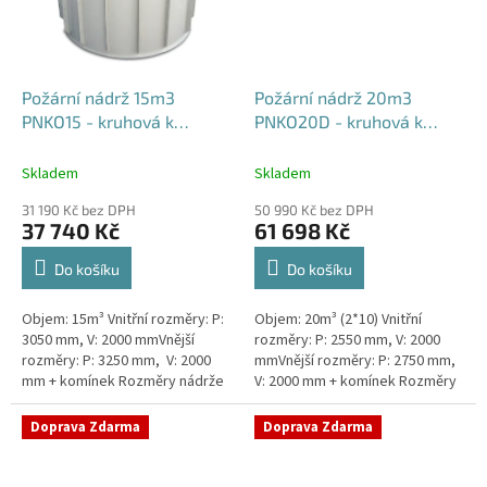
Požární nádrž 15m3
Požární nádrž 20m3
PNKO15 - kruhová k
PNKO20D - kruhová k
obetonování
obetonování (2*10m3)
Skladem
Skladem
31 190 Kč bez DPH
50 990 Kč bez DPH
37 740 Kč
61 698 Kč
Do košíku
Do košíku
Objem: 15m³ Vnitřní rozměry: P:
Objem: 20m³ (2*10) Vnitřní
3050 mm, V: 2000 mmVnější
rozměry: P: 2550 mm, V: 2000
rozměry: P: 3250 mm, V: 2000
mmVnější rozměry: P: 2750 mm,
mm + komínek Rozměry nádrže
V: 2000 mm + komínek Rozměry
možno jakkoliv upravit -
nádrže možno jakkoliv upravit -
vyrobíme nádrž na míru!Nádrž...
vyrobíme nádrž na...
Doprava Zdarma
Doprava Zdarma