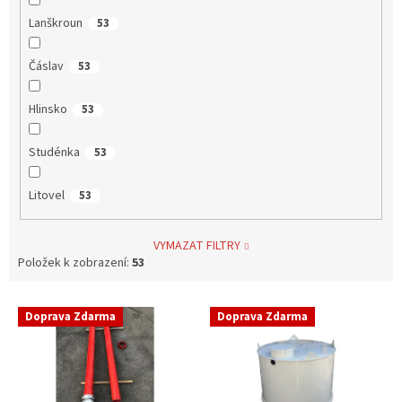
Lanškroun
53
Čáslav
53
Hlinsko
53
Studénka
53
Litovel
53
VYMAZAT FILTRY
Položek k zobrazení:
53
V
Doprava Zdarma
Doprava Zdarma
ý
p
i
s