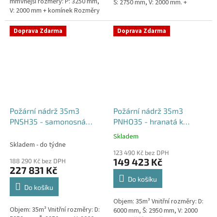
mmVnější rozměry: P: 3250 mm,
Š: 2750 mm, V: 2000 mm. +
V: 2000 mm + komínek Rozměry
komínek Běžná doba dodání 2-3
nádrže možno jakkoliv upravit -
týdny od objednávky....
vyrobíme nádrž na...
Doprava Zdarma
Doprava Zdarma
Požární nádrž 35m3
Požární nádrž 35m3
PNSH35 - samonosná
PNHO35 - hranatá k
hranatá
obetonování
Skladem
Průměrné
Skladem - do týdne
hodnocení
123 490 Kč bez DPH
produktu
149 423 Kč
188 290 Kč bez DPH
je
227 831 Kč
5,0
Do košíku
z
Do košíku
5
Objem: 35m³ Vnitřní rozměry: D:
hvězdiček.
Objem: 35m³ Vnitřní rozměry: D:
6000 mm, Š: 2950 mm, V: 2000