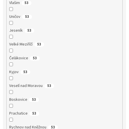
Vlašim
53
Uničov
53
Jeseník
53
Velké Meziříčí
53
Čelákovice
53
Kyjov
53
Veselí nad Moravou
53
Boskovice
53
Prachatice
53
Rychnov nad Kněžnou
53