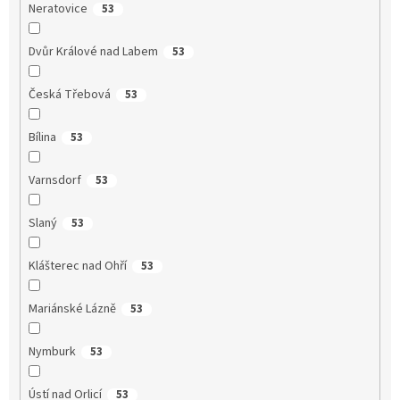
Neratovice
53
Dvůr Králové nad Labem
53
Česká Třebová
53
Bílina
53
Varnsdorf
53
Slaný
53
Klášterec nad Ohří
53
Mariánské Lázně
53
Nymburk
53
Ústí nad Orlicí
53