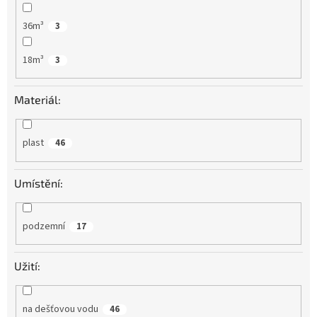
36m³
3
18m³
3
Materiál:
plast
46
Umístění:
podzemní
17
Užití:
na dešťovou vodu
46