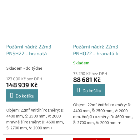
Požární nádrž 22m3
Požární nádrž 22m3
PNSH22 - hranatá
PNHO22 - hranatá k
samonosná
obetonování
Skladem
Průměrné
Skladem - do týdne
hodnocení
73 290 Kč bez DPH
produktu
88 681 Kč
123 090 Kč bez DPH
je
148 939 Kč
5,0
Do košíku
z
Do košíku
5
Objem: 22m³ Vnitřní rozměry: D:
hvězdiček.
Objem: 22m³ Vnitřní rozměry: D:
4400 mm, Š: 2500 mm, V: 2000
4400 mm, Š: 2500 mm, V: 2000
mm. Vnější rozměry: D: 4600 mm,
mmVnější rozměry: D: 4600 mm,
Š: 2700 mm, V: 2000 mm. +
Š: 2700 mm, V: 2000 mm +
komínek Běžná doba dodání 2-3
komínek Běžná doba dodání 2-3
týdny od objednávky....