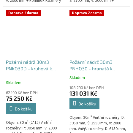
V: 2000 mm + komínek Rozměry
Š: 2700 mm, V: 2000 mm +
nádrže možno jakkoliv upravit -
komínek Běžná doba dodání 2-3
vyrobíme nádrž na...
týdny od objednávky. Rozměry...
Doprava Zdarma
Doprava Zdarma
Požární nádrž 30m3
Požární nádrž 30m3
PNKO30D - kruhová k
PNHO30 - hranatá k
obetonování (2*15m3)
obetonování
Skladem
Průměrné
Skladem
hodnocení
108 290 Kč bez DPH
produktu
131 031 Kč
62 190 Kč bez DPH
je
75 250 Kč
5,0
Do košíku
z
Do košíku
5
Objem: 30m³ Vnitřní rozměry: D:
hvězdiček.
Objem: 30m³ (2*15) Vnitřní
5950 mm, Š: 2550 mm, V: 2000
rozměry: P: 3050 mm, V: 2000
mm. Vnější rozměry: D: 6150 mm,