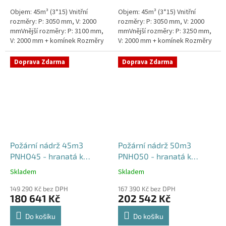
Objem: 45m³ (3*15) Vnitřní
Objem: 45m³ (3*15) Vnitřní
rozměry: P: 3050 mm, V: 2000
rozměry: P: 3050 mm, V: 2000
mmVnější rozměry: P: 3100 mm,
mmVnější rozměry: P: 3250 mm,
V: 2000 mm + komínek Rozměry
V: 2000 mm + komínek Rozměry
nádrže možno jakkoliv upravit -
nádrže možno jakkoliv upravit -
vyrobíme nádrž na...
vyrobíme nádrž na...
Doprava Zdarma
Doprava Zdarma
Požární nádrž 45m3
Požární nádrž 50m3
PNHO45 - hranatá k
PNHO50 - hranatá k
obetonování
obetonování
Skladem
Skladem
Průměrné
Průměrné
hodnocení
hodnocení
149 290 Kč bez DPH
167 390 Kč bez DPH
produktu
produktu
180 641 Kč
202 542 Kč
je
je
5,0
5,0
Do košíku
Do košíku
z
z