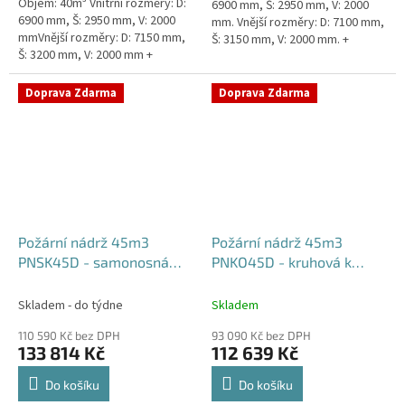
Objem: 40m³ Vnitřní rozměry: D:
6900 mm, Š: 2950 mm, V: 2000
6900 mm, Š: 2950 mm, V: 2000
mm. Vnější rozměry: D: 7100 mm,
mmVnější rozměry: D: 7150 mm,
Š: 3150 mm, V: 2000 mm. +
Š: 3200 mm, V: 2000 mm +
komínek Běžná doba dodání 2-3
komínek Běžná doba dodání 2-3
týdny od objednávky....
týdny od objednávky. Rozměry...
Doprava Zdarma
Doprava Zdarma
Požární nádrž 45m3
Požární nádrž 45m3
PNSK45D - samonosná
PNKO45D - kruhová k
kruhová (3*15m3)
obetonování (3*15m3)
Skladem - do týdne
Skladem
110 590 Kč bez DPH
93 090 Kč bez DPH
133 814 Kč
112 639 Kč
Do košíku
Do košíku