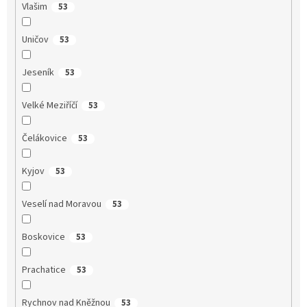
Vlašim
53
Uničov
53
Jeseník
53
Velké Meziříčí
53
Čelákovice
53
Kyjov
53
Veselí nad Moravou
53
Boskovice
53
Prachatice
53
Rychnov nad Kněžnou
53