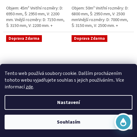
5
5
Objem: 45m³ Vnitřní rozměry: D:
Objem: 50m³ Vnitřní rozměry: D:
hvězdiček.
hvězdiček.
6950 mm, Š: 2950 mm, V: 2200
6800 mm, Š: 2950 mm, V: 2500
mm. Vnější rozměry: D: 7150 mm,
mmVnější rozměry: D: 7000 mm,
Š: 3150 mm, V: 2200 mm. +
Š: 3150 mm, V: 2500 mm. +
komínek Běžná doba dodání 2-3
komínek Běžná doba dodání 2-3
týdny od objednávky....
týdny od objednávky. Rozměry...
Doprava Zdarma
Doprava Zdarma
Virtuální asistent
Tento web používá soubory cookie. Dalším procházením
Online
tohoto webu vyjadřujete souhlas s jejich používáním.. Více
informací
zde
.
Sací šachta samonosná
Sací šachta k obetonování
Nastavení
Začít konverzaci
Skladem
Průměrné
Skladem
hodnocení
20 790 Kč bez DPH
produktu
25 156 Kč
15 390 Kč bez DPH
Souhlasím
je
18 622 Kč
5,0
Do košíku
z