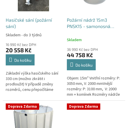
p
r
o
d
Hasičské sání (požární
Požární nádrž 15m3
u
sání)
PNSK15 - samonosná
k
kruhová
Skladem - do 3 týdnů
Průměrné
t
Skladem
hodnocení
ů
16 990 Kč bez DPH
produktu
20 558 Kč
36 990 Kč bez DPH
je
44 758 Kč
4,2
Do košíku
z
Do košíku
5
Základní výška hasičského sání
hvězdiček.
Objem: 15m³ Vnitřní rozměry: P:
330 cm (možno zkrátit i
3050 mm, V: 2000 mmVnější
prodloužit) V případě změny
rozměry: P: 3100 mm, V: 2000
rozměrů, cenu přepočítáme
mm + komínek Rozměry nádrže
individuálně.
možno jakkoliv upravit -
vyrobíme nádrž na míru!Nádrž...
Doprava Zdarma
Doprava Zdarma