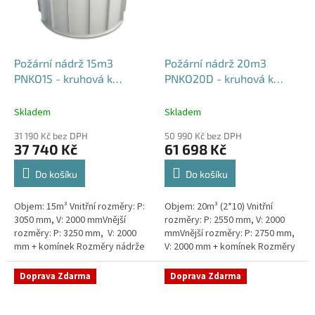
Požární nádrž 15m3
Požární nádrž 20m3
PNKO15 - kruhová k
PNKO20D - kruhová k
obetonování
obetonování (2*10m3)
Skladem
Skladem
31 190 Kč bez DPH
50 990 Kč bez DPH
37 740 Kč
61 698 Kč
Do košíku
Do košíku
Objem: 15m³ Vnitřní rozměry: P:
Objem: 20m³ (2*10) Vnitřní
3050 mm, V: 2000 mmVnější
rozměry: P: 2550 mm, V: 2000
rozměry: P: 3250 mm, V: 2000
mmVnější rozměry: P: 2750 mm,
mm + komínek Rozměry nádrže
V: 2000 mm + komínek Rozměry
možno jakkoliv upravit -
nádrže možno jakkoliv upravit -
vyrobíme nádrž na míru!Nádrž...
vyrobíme nádrž na...
Doprava Zdarma
Doprava Zdarma