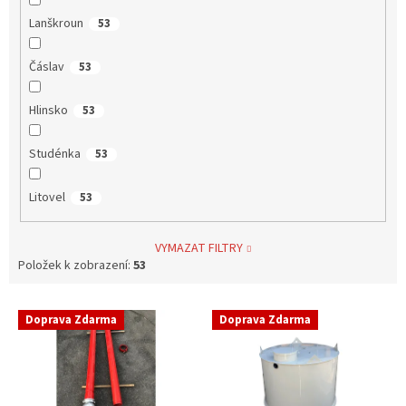
Lanškroun
53
Čáslav
53
Hlinsko
53
Studénka
53
Litovel
53
VYMAZAT FILTRY
Položek k zobrazení:
53
V
Doprava Zdarma
Doprava Zdarma
ý
p
i
s