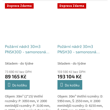
komínek Běžná doba dodání 2-3
týdny od objednávky....
týdny od objednávky. Rozměry...
Doprava Zdarma
Doprava Zdarma
Požární nádrž 30m3
Požární nádrž 30m3
PNSK30D - samonosná
PNSH30 - samonosná
kruhová (2*15m3)
hranatá
Skladem - do týdne
Skladem - do týdne
73 690 Kč bez DPH
159 590 Kč bez DPH
89 165 Kč
193 104 Kč
Do košíku
Do košíku
Objem: 30m³ (2*15) Vnitřní
Objem: 30m³ Vnitřní rozměry: D:
rozměry: P: 3050 mm, V: 2000
5950 mm, Š: 2550 mm, V: 2000
mmVnější rozměry: P: 3100 mm,
mmVnější rozměry: D: 6150 mm,