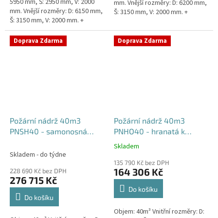
5950 mm, Š: 2950 mm, V: 2000
mm. Vnější rozměry: D: 6200 mm,
mm. Vnější rozměry: D: 6150 mm,
Š: 3150 mm, V: 2000 mm. +
Š: 3150 mm, V: 2000 mm. +
komínek Běžná doba dodání 2-3
komínek. Běžná doba dodání 2-3
týdny od objednávky....
týdny od objednávky....
Doprava Zdarma
Doprava Zdarma
Požární nádrž 40m3
Požární nádrž 40m3
PNSH40 - samonosná
PNHO40 - hranatá k
hranatá
obetonování
Skladem
Průměrné
Skladem - do týdne
hodnocení
135 790 Kč bez DPH
produktu
164 306 Kč
228 690 Kč bez DPH
je
276 715 Kč
5,0
Do košíku
z
Do košíku
5
Objem: 40m³ Vnitřní rozměry: D:
hvězdiček.