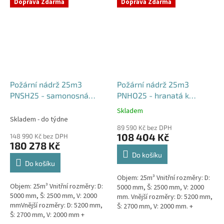
týdny od objednávky. Rozměry...
Doprava Zdarma
Doprava Zdarma
Požární nádrž 25m3
Požární nádrž 25m3
PNSH25 - samonosná
PNHO25 - hranatá k
hranatá
obetonování
Skladem
Průměrné
Skladem - do týdne
hodnocení
89 590 Kč bez DPH
produktu
108 404 Kč
148 990 Kč bez DPH
je
180 278 Kč
5,0
Do košíku
z
Do košíku
5
Objem: 25m³ Vnitřní rozměry: D:
hvězdiček.
Objem: 25m³ Vnitřní rozměry: D:
5000 mm, Š: 2500 mm, V: 2000
5000 mm, Š: 2500 mm, V: 2000
mm. Vnější rozměry: D: 5200 mm,
mmVnější rozměry: D: 5200 mm,
Š: 2700 mm, V: 2000 mm. +
Š: 2700 mm, V: 2000 mm +
komínek Běžná doba dodání 2-3