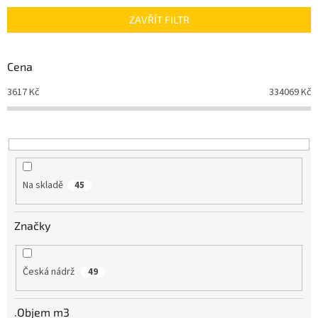
n
ZAVŘÍT FILTR
í
p
r
Cena
o
d
3617
Kč
334069
Kč
u
k
t
ů
Na skladě
45
Značky
Česká nádrž
49
.Objem m3