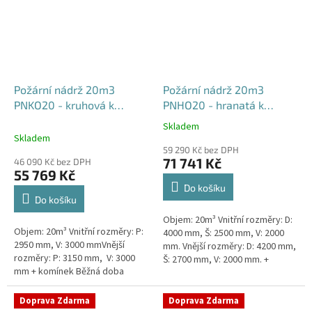
Požární nádrž 20m3
Požární nádrž 20m3
PNKO20 - kruhová k
PNHO20 - hranatá k
obetonování
obetonování
Skladem
Průměrné
400x250x200
Skladem
hodnocení
59 290 Kč bez DPH
produktu
71 741 Kč
46 090 Kč bez DPH
je
55 769 Kč
5,0
Do košíku
z
Do košíku
5
Objem: 20m³ Vnitřní rozměry: D:
hvězdiček.
Objem: 20m³ Vnitřní rozměry: P:
4000 mm, Š: 2500 mm, V: 2000
2950 mm, V: 3000 mmVnější
mm. Vnější rozměry: D: 4200 mm,
rozměry: P: 3150 mm, V: 3000
Š: 2700 mm, V: 2000 mm. +
mm + komínek Běžná doba
komínek Běžná doba dodání 2-3
dodání 2-3 týdny od objednávky.
týdny od objednávky....
Rozměry nádrže možno...
Doprava Zdarma
Doprava Zdarma