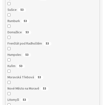
Sušice
53
Rumburk
53
Domažlice
53
Frenštát pod Radhoštěm
53
Humpolec
53
Kuřim
53
Moravská Třebová
53
Nové Město na Moravě
53
Litomyšl
53