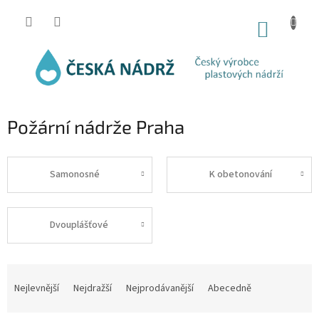
Přejít
na
NÁKUP
obsah
KOŠÍK
Požární nádrže Praha
Samonosné
K obetonování
Dvouplášťové
Ř
a
Nejlevnější
Nejdražší
Nejprodávanější
Abecedně
z
e