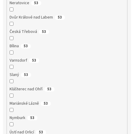
Neratovice
53
Dvůr Králové nad Labem
53
Česká Třebová
53
Bílina
53
Varnsdorf
53
Slaný
53
Klášterec nad Ohří
53
Mariánské Lázně
53
Nymburk
53
Ústí nad Orlicí
53