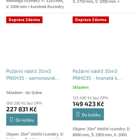
mmVnější rozměry: P: 3250 mm,
Š: 2750 mm, V: 2000 mm. +
V: 2000 mm + komínek Rozměry
komínek Běžná doba dodání 2-3
nádrže možno jakkoliv upravit -
týdny od objednávky....
vyrobíme nádrž na...
Doprava Zdarma
Doprava Zdarma
Požární nádrž 35m3
Požární nádrž 35m3
PNSH35 - samonosná
PNHO35 - hranatá k
hranatá
obetonování
Skladem
Průměrné
Skladem - do týdne
hodnocení
123 490 Kč bez DPH
produktu
149 423 Kč
188 290 Kč bez DPH
je
227 831 Kč
5,0
Do košíku
z
Do košíku
5
Objem: 35m³ Vnitřní rozměry: D:
hvězdiček.
Objem: 35m³ Vnitřní rozměry: D:
6000 mm, Š: 2950 mm, V: 2000