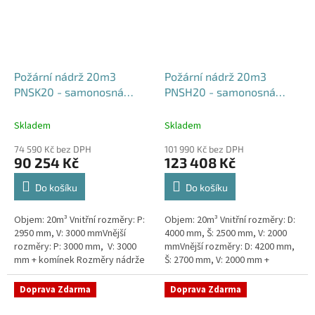
Požární nádrž 20m3
Požární nádrž 20m3
PNSK20 - samonosná
PNSH20 - samonosná
kruhová
hranatá 400x250x200
Skladem
Skladem
74 590 Kč bez DPH
101 990 Kč bez DPH
90 254 Kč
123 408 Kč
Do košíku
Do košíku
Objem: 20m³ Vnitřní rozměry: P:
Objem: 20m³ Vnitřní rozměry: D:
2950 mm, V: 3000 mmVnější
4000 mm, Š: 2500 mm, V: 2000
rozměry: P: 3000 mm, V: 3000
mmVnější rozměry: D: 4200 mm,
mm + komínek Rozměry nádrže
Š: 2700 mm, V: 2000 mm +
možno jakkoliv upravit -
komínek Běžná doba dodání 2-3
vyrobíme nádrž na míru!Nádrž...
týdny od objednávky. Rozměry...
Doprava Zdarma
Doprava Zdarma