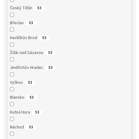
Český Těšín
53
Břeclav
53
Havlíčkův Brod
53
Žďár nad Sázavou
53
Jindřichův Hradec
53
Vyškov
53
Blansko
53
Kutná Hora
53
Náchod
53