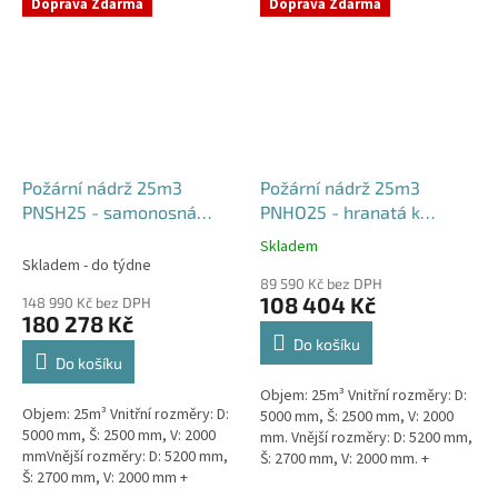
týdny od objednávky. Rozměry...
Doprava Zdarma
Doprava Zdarma
Požární nádrž 25m3
Požární nádrž 25m3
PNSH25 - samonosná
PNHO25 - hranatá k
hranatá
obetonování
Skladem
Průměrné
Skladem - do týdne
hodnocení
89 590 Kč bez DPH
produktu
108 404 Kč
148 990 Kč bez DPH
je
180 278 Kč
5,0
Do košíku
z
Do košíku
5
Objem: 25m³ Vnitřní rozměry: D:
hvězdiček.
Objem: 25m³ Vnitřní rozměry: D:
5000 mm, Š: 2500 mm, V: 2000
5000 mm, Š: 2500 mm, V: 2000
mm. Vnější rozměry: D: 5200 mm,
mmVnější rozměry: D: 5200 mm,
Š: 2700 mm, V: 2000 mm. +
Š: 2700 mm, V: 2000 mm +
komínek Běžná doba dodání 2-3