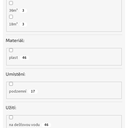
36m³
3
18m³
3
Materiál:
plast
46
Umístění:
podzemní
17
Užití:
na dešťovou vodu
46