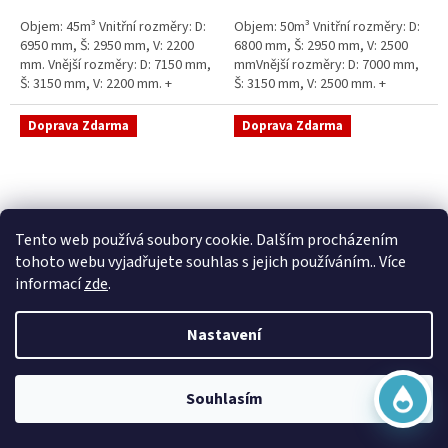
5
5
Objem: 45m³ Vnitřní rozměry: D:
Objem: 50m³ Vnitřní rozměry: D:
hvězdiček.
hvězdiček.
6950 mm, Š: 2950 mm, V: 2200
6800 mm, Š: 2950 mm, V: 2500
mm. Vnější rozměry: D: 7150 mm,
mmVnější rozměry: D: 7000 mm,
Š: 3150 mm, V: 2200 mm. +
Š: 3150 mm, V: 2500 mm. +
komínek Běžná doba dodání 2-3
komínek Běžná doba dodání 2-3
týdny od objednávky....
týdny od objednávky. Rozměry...
Doprava Zdarma
Doprava Zdarma
Virtuální asistent
Tento web používá soubory cookie. Dalším procházením
Online
tohoto webu vyjadřujete souhlas s jejich používáním.. Více
informací
zde
.
Sací šachta samonosná
Sací šachta k obetonování
Nastavení
Začít konverzaci
Skladem
Průměrné
Skladem
hodnocení
20 790 Kč bez DPH
produktu
25 156 Kč
15 390 Kč bez DPH
Souhlasím
je
18 622 Kč
5,0
Do košíku
z