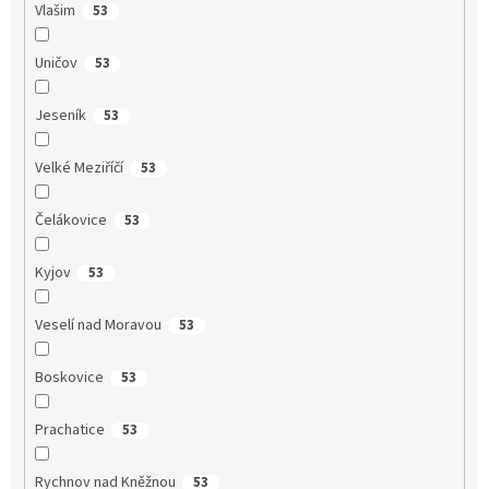
Vlašim
53
Uničov
53
Jeseník
53
Velké Meziříčí
53
Čelákovice
53
Kyjov
53
Veselí nad Moravou
53
Boskovice
53
Prachatice
53
Rychnov nad Kněžnou
53