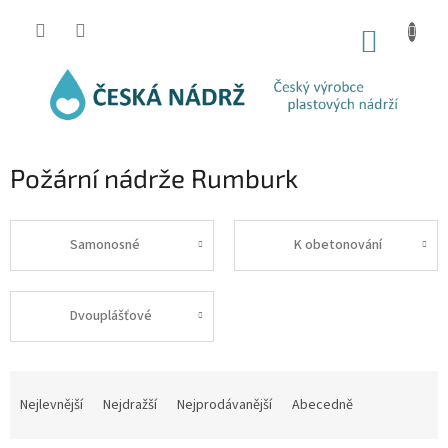
Přejít
na
NÁKUP
obsah
KOŠÍK
Požární nádrže Rumburk
Samonosné
K obetonování
Dvouplášťové
Ř
a
Nejlevnější
Nejdražší
Nejprodávanější
Abecedně
z
e