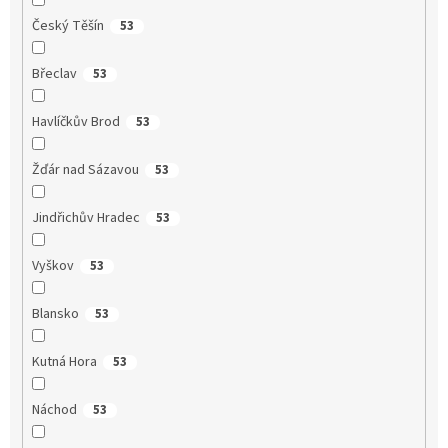
Český Těšín
53
Břeclav
53
Havlíčkův Brod
53
Žďár nad Sázavou
53
Jindřichův Hradec
53
Vyškov
53
Blansko
53
Kutná Hora
53
Náchod
53