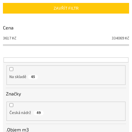
n
ZAVŘÍT FILTR
í
p
r
Cena
o
d
3617
Kč
334069
Kč
u
k
t
ů
Na skladě
45
Značky
Česká nádrž
49
.Objem m3