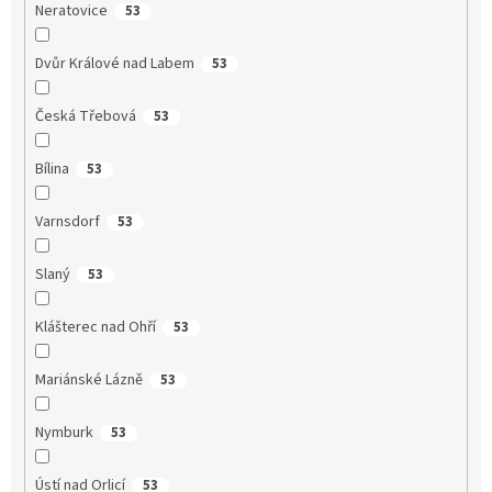
Neratovice
53
Dvůr Králové nad Labem
53
Česká Třebová
53
Bílina
53
Varnsdorf
53
Slaný
53
Klášterec nad Ohří
53
Mariánské Lázně
53
Nymburk
53
Ústí nad Orlicí
53