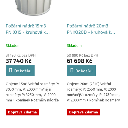
Požární nádrž 15m3
Požární nádrž 20m3
PNKO15 - kruhová k
PNKO20D - kruhová k
obetonování
obetonování (2*10m3)
Skladem
Skladem
31 190 Kč bez DPH
50 990 Kč bez DPH
37 740 Kč
61 698 Kč
Do košíku
Do košíku
Objem: 15m³ Vnitřní rozměry: P:
Objem: 20m³ (2*10) Vnitřní
3050 mm, V: 2000 mmVnější
rozměry: P: 2550 mm, V: 2000
rozměry: P: 3250 mm, V: 2000
mmVnější rozměry: P: 2750 mm,
mm + komínek Rozměry nádrže
V: 2000 mm + komínek Rozměry
možno jakkoliv upravit -
nádrže možno jakkoliv upravit -
vyrobíme nádrž na míru!Nádrž...
vyrobíme nádrž na...
Doprava Zdarma
Doprava Zdarma