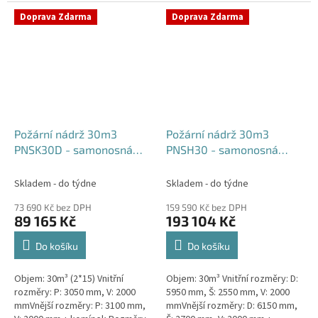
komínek Běžná doba dodání 2-3
týdny od objednávky....
týdny od objednávky. Rozměry...
Doprava Zdarma
Doprava Zdarma
Požární nádrž 30m3
Požární nádrž 30m3
PNSK30D - samonosná
PNSH30 - samonosná
kruhová (2*15m3)
hranatá
Skladem - do týdne
Skladem - do týdne
73 690 Kč bez DPH
159 590 Kč bez DPH
89 165 Kč
193 104 Kč
Do košíku
Do košíku
Objem: 30m³ (2*15) Vnitřní
Objem: 30m³ Vnitřní rozměry: D:
rozměry: P: 3050 mm, V: 2000
5950 mm, Š: 2550 mm, V: 2000
mmVnější rozměry: P: 3100 mm,
mmVnější rozměry: D: 6150 mm,