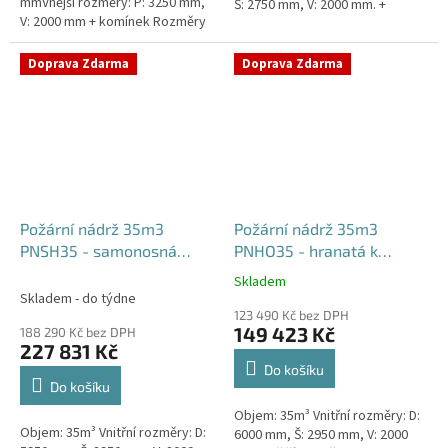
mmVnější rozměry: P: 3250 mm,
Š: 2750 mm, V: 2000 mm. +
V: 2000 mm + komínek Rozměry
komínek Běžná doba dodání 2-3
nádrže možno jakkoliv upravit -
týdny od objednávky....
vyrobíme nádrž na...
Doprava Zdarma
Doprava Zdarma
Požární nádrž 35m3
Požární nádrž 35m3
PNSH35 - samonosná
PNHO35 - hranatá k
hranatá
obetonování
Skladem
Průměrné
Skladem - do týdne
hodnocení
123 490 Kč bez DPH
produktu
149 423 Kč
188 290 Kč bez DPH
je
227 831 Kč
5,0
Do košíku
z
Do košíku
5
Objem: 35m³ Vnitřní rozměry: D:
hvězdiček.
Objem: 35m³ Vnitřní rozměry: D:
6000 mm, Š: 2950 mm, V: 2000