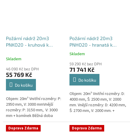
Požární nádrž 20m3
Požární nádrž 20m3
PNKO20 - kruhová k
PNHO20 - hranatá k
obetonování
obetonování
Skladem
Průměrné
400x250x200
Skladem
hodnocení
59 290 Kč bez DPH
produktu
71 741 Kč
46 090 Kč bez DPH
je
55 769 Kč
5,0
Do košíku
z
Do košíku
5
Objem: 20m³ Vnitřní rozměry: D:
hvězdiček.
Objem: 20m³ Vnitřní rozměry: P:
4000 mm, Š: 2500 mm, V: 2000
2950 mm, V: 3000 mmVnější
mm. Vnější rozměry: D: 4200 mm,
rozměry: P: 3150 mm, V: 3000
Š: 2700 mm, V: 2000 mm. +
mm + komínek Běžná doba
komínek Běžná doba dodání 2-3
dodání 2-3 týdny od objednávky.
týdny od objednávky....
Rozměry nádrže možno...
Doprava Zdarma
Doprava Zdarma