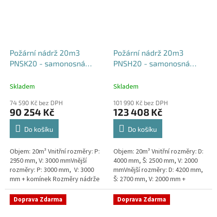
Požární nádrž 20m3
Požární nádrž 20m3
PNSK20 - samonosná
PNSH20 - samonosná
kruhová
hranatá 400x250x200
Skladem
Skladem
74 590 Kč bez DPH
101 990 Kč bez DPH
90 254 Kč
123 408 Kč
Do košíku
Do košíku
Objem: 20m³ Vnitřní rozměry: P:
Objem: 20m³ Vnitřní rozměry: D:
2950 mm, V: 3000 mmVnější
4000 mm, Š: 2500 mm, V: 2000
rozměry: P: 3000 mm, V: 3000
mmVnější rozměry: D: 4200 mm,
mm + komínek Rozměry nádrže
Š: 2700 mm, V: 2000 mm +
možno jakkoliv upravit -
komínek Běžná doba dodání 2-3
vyrobíme nádrž na míru!Nádrž...
týdny od objednávky. Rozměry...
Doprava Zdarma
Doprava Zdarma