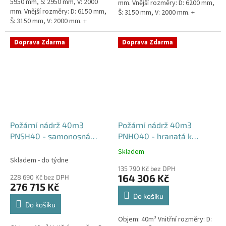
5950 mm, Š: 2950 mm, V: 2000
mm. Vnější rozměry: D: 6200 mm,
mm. Vnější rozměry: D: 6150 mm,
Š: 3150 mm, V: 2000 mm. +
Š: 3150 mm, V: 2000 mm. +
komínek Běžná doba dodání 2-3
komínek. Běžná doba dodání 2-3
týdny od objednávky....
týdny od objednávky....
Doprava Zdarma
Doprava Zdarma
Požární nádrž 40m3
Požární nádrž 40m3
PNSH40 - samonosná
PNHO40 - hranatá k
hranatá
obetonování
Skladem
Průměrné
Skladem - do týdne
hodnocení
135 790 Kč bez DPH
produktu
164 306 Kč
228 690 Kč bez DPH
je
276 715 Kč
5,0
Do košíku
z
Do košíku
5
Objem: 40m³ Vnitřní rozměry: D:
hvězdiček.