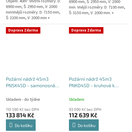
Objem: 40m³ Vnitřní rozměry: D:
6900 mm, Š: 2950 mm, V: 2000
6900 mm, Š: 2950 mm, V: 2000
mm. Vnější rozměry: D: 7100 mm,
mmVnější rozměry: D: 7150 mm,
Š: 3150 mm, V: 2000 mm. +
Š: 3200 mm, V: 2000 mm +
komínek Běžná doba dodání 2-3
komínek Běžná doba dodání 2-3
týdny od objednávky....
týdny od objednávky. Rozměry...
Doprava Zdarma
Doprava Zdarma
Požární nádrž 45m3
Požární nádrž 45m3
PNSK45D - samonosná
PNKO45D - kruhová k
kruhová (3*15m3)
obetonování (3*15m3)
Skladem - do týdne
Skladem
110 590 Kč bez DPH
93 090 Kč bez DPH
133 814 Kč
112 639 Kč
Do košíku
Do košíku