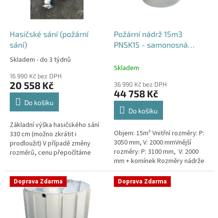
p
r
o
d
Hasičské sání (požární
Požární nádrž 15m3
u
sání)
PNSK15 - samonosná
k
kruhová
Skladem - do 3 týdnů
Průměrné
t
Skladem
hodnocení
ů
16 990 Kč bez DPH
produktu
20 558 Kč
36 990 Kč bez DPH
je
44 758 Kč
4,2
Do košíku
z
Do košíku
5
Základní výška hasičského sání
hvězdiček.
Objem: 15m³ Vnitřní rozměry: P:
330 cm (možno zkrátit i
3050 mm, V: 2000 mmVnější
prodloužit) V případě změny
rozměry: P: 3100 mm, V: 2000
rozměrů, cenu přepočítáme
mm + komínek Rozměry nádrže
individuálně.
možno jakkoliv upravit -
vyrobíme nádrž na míru!Nádrž...
Doprava Zdarma
Doprava Zdarma