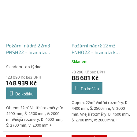
Požární nádrž 22m3
Požární nádrž 22m3
PNSH22 - hranatá
PNHO22 - hranatá k
samonosná
obetonování
Skladem
Průměrné
Skladem - do týdne
hodnocení
73 290 Kč bez DPH
produktu
88 681 Kč
123 090 Kč bez DPH
je
148 939 Kč
5,0
Do košíku
z
Do košíku
5
Objem: 22m³ Vnitřní rozměry: D:
hvězdiček.
Objem: 22m³ Vnitřní rozměry: D:
4400 mm, Š: 2500 mm, V: 2000
4400 mm, Š: 2500 mm, V: 2000
mm. Vnější rozměry: D: 4600 mm,
mmVnější rozměry: D: 4600 mm,
Š: 2700 mm, V: 2000 mm. +
Š: 2700 mm, V: 2000 mm +
komínek Běžná doba dodání 2-3
komínek Běžná doba dodání 2-3
týdny od objednávky....