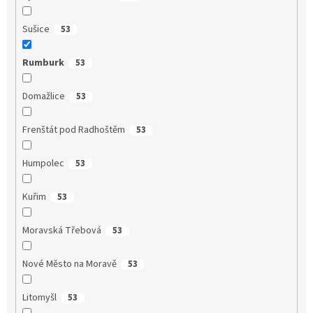
Sušice
53
Rumburk
53
Domažlice
53
Frenštát pod Radhoštěm
53
Humpolec
53
Kuřim
53
Moravská Třebová
53
Nové Město na Moravě
53
Litomyšl
53