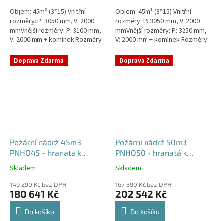
Objem: 45m³ (3*15) Vnitřní
Objem: 45m³ (3*15) Vnitřní
rozměry: P: 3050 mm, V: 2000
rozměry: P: 3050 mm, V: 2000
mmVnější rozměry: P: 3100 mm,
mmVnější rozměry: P: 3250 mm,
V: 2000 mm + komínek Rozměry
V: 2000 mm + komínek Rozměry
nádrže možno jakkoliv upravit -
nádrže možno jakkoliv upravit -
vyrobíme nádrž na...
vyrobíme nádrž na...
Doprava Zdarma
Doprava Zdarma
Požární nádrž 45m3
Požární nádrž 50m3
PNHO45 - hranatá k
PNHO50 - hranatá k
obetonování
obetonování
Skladem
Skladem
Průměrné
Průměrné
hodnocení
hodnocení
149 290 Kč bez DPH
167 390 Kč bez DPH
produktu
produktu
180 641 Kč
202 542 Kč
je
je
5,0
5,0
Do košíku
Do košíku
z
z