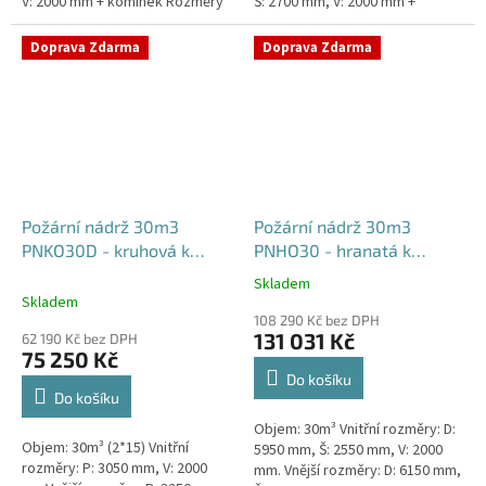
V: 2000 mm + komínek Rozměry
Š: 2700 mm, V: 2000 mm +
nádrže možno jakkoliv upravit -
komínek Běžná doba dodání 2-3
vyrobíme nádrž na...
týdny od objednávky. Rozměry...
Doprava Zdarma
Doprava Zdarma
Požární nádrž 30m3
Požární nádrž 30m3
PNKO30D - kruhová k
PNHO30 - hranatá k
obetonování (2*15m3)
obetonování
Skladem
Průměrné
Skladem
hodnocení
108 290 Kč bez DPH
produktu
131 031 Kč
62 190 Kč bez DPH
je
75 250 Kč
5,0
Do košíku
z
Do košíku
5
Objem: 30m³ Vnitřní rozměry: D:
hvězdiček.
Objem: 30m³ (2*15) Vnitřní
5950 mm, Š: 2550 mm, V: 2000
rozměry: P: 3050 mm, V: 2000
mm. Vnější rozměry: D: 6150 mm,