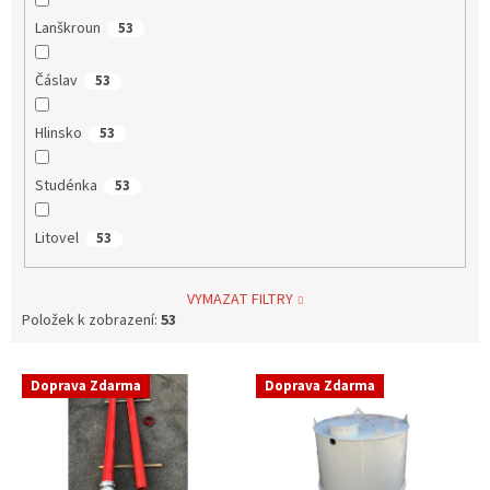
Lanškroun
53
Čáslav
53
Hlinsko
53
Studénka
53
Litovel
53
VYMAZAT FILTRY
Položek k zobrazení:
53
V
Doprava Zdarma
Doprava Zdarma
ý
p
i
s