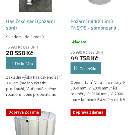
p
r
o
d
Hasičské sání (požární
Požární nádrž 15m3
u
sání)
PNSK15 - samonosná
k
kruhová
Skladem - do 3 týdnů
Průměrné
t
Skladem
hodnocení
ů
16 990 Kč bez DPH
produktu
20 558 Kč
36 990 Kč bez DPH
je
44 758 Kč
4,2
Do košíku
z
Do košíku
5
Základní výška hasičského sání
hvězdiček.
Objem: 15m³ Vnitřní rozměry: P:
330 cm (možno zkrátit i
3050 mm, V: 2000 mmVnější
prodloužit) V případě změny
rozměry: P: 3100 mm, V: 2000
rozměrů, cenu přepočítáme
mm + komínek Rozměry nádrže
individuálně.
možno jakkoliv upravit -
vyrobíme nádrž na míru!Nádrž...
Doprava Zdarma
Doprava Zdarma