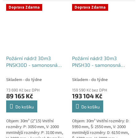
komínek Běžná doba dodání 2-3
týdny od objednávky....
týdny od objednávky. Rozměry...
Doprava Zdarma
Doprava Zdarma
Požární nádrž 30m3
Požární nádrž 30m3
PNSK30D - samonosná
PNSH30 - samonosná
kruhová (2*15m3)
hranatá
Skladem - do týdne
Skladem - do týdne
73 690 Kč bez DPH
159 590 Kč bez DPH
89 165 Kč
193 104 Kč
Do košíku
Do košíku
Objem: 30m³ (2*15) Vnitřní
Objem: 30m³ Vnitřní rozměry: D:
rozměry: P: 3050 mm, V: 2000
5950 mm, Š: 2550 mm, V: 2000
mmVnější rozměry: P: 3100 mm,
mmVnější rozměry: D: 6150 mm,