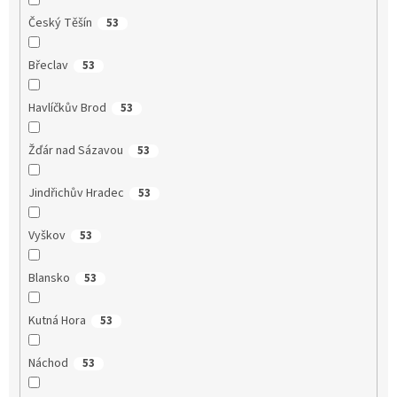
Český Těšín
53
Břeclav
53
Havlíčkův Brod
53
Žďár nad Sázavou
53
Jindřichův Hradec
53
Vyškov
53
Blansko
53
Kutná Hora
53
Náchod
53