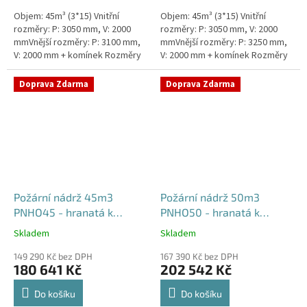
Objem: 45m³ (3*15) Vnitřní
Objem: 45m³ (3*15) Vnitřní
rozměry: P: 3050 mm, V: 2000
rozměry: P: 3050 mm, V: 2000
mmVnější rozměry: P: 3100 mm,
mmVnější rozměry: P: 3250 mm,
V: 2000 mm + komínek Rozměry
V: 2000 mm + komínek Rozměry
nádrže možno jakkoliv upravit -
nádrže možno jakkoliv upravit -
vyrobíme nádrž na...
vyrobíme nádrž na...
Doprava Zdarma
Doprava Zdarma
Požární nádrž 45m3
Požární nádrž 50m3
PNHO45 - hranatá k
PNHO50 - hranatá k
obetonování
obetonování
Skladem
Skladem
Průměrné
Průměrné
hodnocení
hodnocení
149 290 Kč bez DPH
167 390 Kč bez DPH
produktu
produktu
180 641 Kč
202 542 Kč
je
je
5,0
5,0
Do košíku
Do košíku
z
z