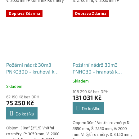
V: 2000 mm + komínek Rozměry
Š: 2700 mm, V: 2000 mm +
nádrže možno jakkoliv upravit -
komínek Běžná doba dodání 2-3
vyrobíme nádrž na...
týdny od objednávky. Rozměry...
Doprava Zdarma
Doprava Zdarma
Požární nádrž 30m3
Požární nádrž 30m3
PNKO30D - kruhová k
PNHO30 - hranatá k
obetonování (2*15m3)
obetonování
Skladem
Průměrné
Skladem
hodnocení
108 290 Kč bez DPH
produktu
131 031 Kč
62 190 Kč bez DPH
je
75 250 Kč
5,0
Do košíku
z
Do košíku
5
Objem: 30m³ Vnitřní rozměry: D:
hvězdiček.
Objem: 30m³ (2*15) Vnitřní
5950 mm, Š: 2550 mm, V: 2000
rozměry: P: 3050 mm, V: 2000
mm. Vnější rozměry: D: 6150 mm,