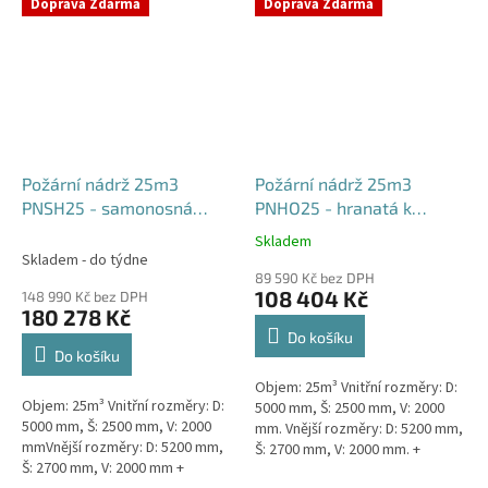
týdny od objednávky. Rozměry...
Doprava Zdarma
Doprava Zdarma
Požární nádrž 25m3
Požární nádrž 25m3
PNSH25 - samonosná
PNHO25 - hranatá k
hranatá
obetonování
Skladem
Průměrné
Skladem - do týdne
hodnocení
89 590 Kč bez DPH
produktu
108 404 Kč
148 990 Kč bez DPH
je
180 278 Kč
5,0
Do košíku
z
Do košíku
5
Objem: 25m³ Vnitřní rozměry: D:
hvězdiček.
Objem: 25m³ Vnitřní rozměry: D:
5000 mm, Š: 2500 mm, V: 2000
5000 mm, Š: 2500 mm, V: 2000
mm. Vnější rozměry: D: 5200 mm,
mmVnější rozměry: D: 5200 mm,
Š: 2700 mm, V: 2000 mm. +
Š: 2700 mm, V: 2000 mm +
komínek Běžná doba dodání 2-3