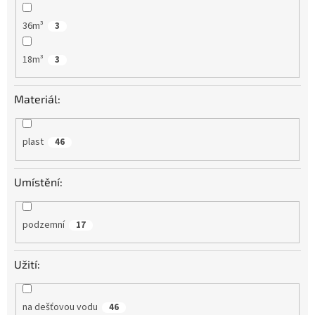
36m³
3
18m³
3
Materiál:
plast
46
Umístění:
podzemní
17
Užití:
na dešťovou vodu
46