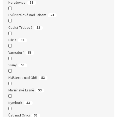
Neratovice
53
Dvůr Králové nad Labem
53
Česká Třebová
53
Bílina
53
Varnsdorf
53
Slaný
53
Klášterec nad Ohří
53
Mariánské Lázně
53
Nymburk
53
Ústí nad Orlicí
53