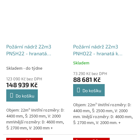
Požární nádrž 22m3
Požární nádrž 22m3
PNSH22 - hranatá
PNHO22 - hranatá k
samonosná
obetonování
Skladem
Průměrné
Skladem - do týdne
hodnocení
73 290 Kč bez DPH
produktu
88 681 Kč
123 090 Kč bez DPH
je
148 939 Kč
5,0
Do košíku
z
Do košíku
5
Objem: 22m³ Vnitřní rozměry: D:
hvězdiček.
Objem: 22m³ Vnitřní rozměry: D:
4400 mm, Š: 2500 mm, V: 2000
4400 mm, Š: 2500 mm, V: 2000
mm. Vnější rozměry: D: 4600 mm,
mmVnější rozměry: D: 4600 mm,
Š: 2700 mm, V: 2000 mm. +
Š: 2700 mm, V: 2000 mm +
komínek Běžná doba dodání 2-3
komínek Běžná doba dodání 2-3
týdny od objednávky....