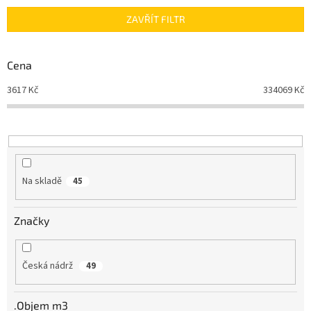
n
ZAVŘÍT FILTR
í
p
r
Cena
o
d
3617
Kč
334069
Kč
u
k
t
ů
Na skladě
45
Značky
Česká nádrž
49
.Objem m3