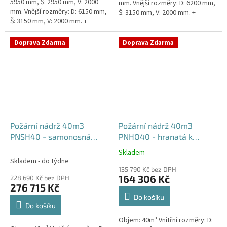
5950 mm, Š: 2950 mm, V: 2000
mm. Vnější rozměry: D: 6200 mm,
mm. Vnější rozměry: D: 6150 mm,
Š: 3150 mm, V: 2000 mm. +
Š: 3150 mm, V: 2000 mm. +
komínek Běžná doba dodání 2-3
komínek. Běžná doba dodání 2-3
týdny od objednávky....
týdny od objednávky....
Doprava Zdarma
Doprava Zdarma
Požární nádrž 40m3
Požární nádrž 40m3
PNSH40 - samonosná
PNHO40 - hranatá k
hranatá
obetonování
Skladem
Průměrné
Skladem - do týdne
hodnocení
135 790 Kč bez DPH
produktu
164 306 Kč
228 690 Kč bez DPH
je
276 715 Kč
5,0
Do košíku
z
Do košíku
5
Objem: 40m³ Vnitřní rozměry: D:
hvězdiček.