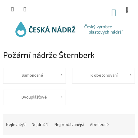
Přejít
na
NÁKUP
obsah
KOŠÍK
Požární nádrže Šternberk
Samonosné
K obetonování
Dvouplášťové
Ř
a
Nejlevnější
Nejdražší
Nejprodávanější
Abecedně
z
e