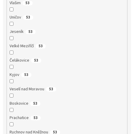
Vlašim
53
Uničov
53
Jeseník
53
Velké Meziříčí
53
Čelákovice
53
Kyjov
53
Veselí nad Moravou
53
Boskovice
53
Prachatice
53
Rychnov nad Kněžnou
53