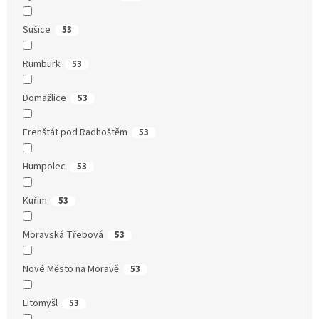
Sušice
53
Rumburk
53
Domažlice
53
Frenštát pod Radhoštěm
53
Humpolec
53
Kuřim
53
Moravská Třebová
53
Nové Město na Moravě
53
Litomyšl
53