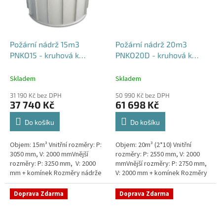
Požární nádrž 15m3
Požární nádrž 20m3
PNKO15 - kruhová k
PNKO20D - kruhová k
obetonování
obetonování (2*10m3)
Skladem
Skladem
31 190 Kč bez DPH
50 990 Kč bez DPH
37 740 Kč
61 698 Kč
Do košíku
Do košíku
Objem: 15m³ Vnitřní rozměry: P:
Objem: 20m³ (2*10) Vnitřní
3050 mm, V: 2000 mmVnější
rozměry: P: 2550 mm, V: 2000
rozměry: P: 3250 mm, V: 2000
mmVnější rozměry: P: 2750 mm,
mm + komínek Rozměry nádrže
V: 2000 mm + komínek Rozměry
možno jakkoliv upravit -
nádrže možno jakkoliv upravit -
vyrobíme nádrž na míru!Nádrž...
vyrobíme nádrž na...
Doprava Zdarma
Doprava Zdarma