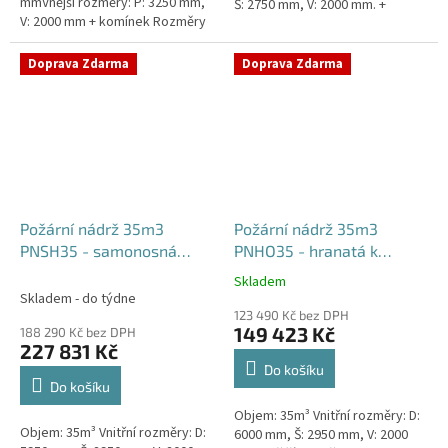
mmVnější rozměry: P: 3250 mm,
Š: 2750 mm, V: 2000 mm. +
V: 2000 mm + komínek Rozměry
komínek Běžná doba dodání 2-3
nádrže možno jakkoliv upravit -
týdny od objednávky....
vyrobíme nádrž na...
Doprava Zdarma
Doprava Zdarma
Požární nádrž 35m3
Požární nádrž 35m3
PNSH35 - samonosná
PNHO35 - hranatá k
hranatá
obetonování
Skladem
Průměrné
Skladem - do týdne
hodnocení
123 490 Kč bez DPH
produktu
149 423 Kč
188 290 Kč bez DPH
je
227 831 Kč
5,0
Do košíku
z
Do košíku
5
Objem: 35m³ Vnitřní rozměry: D:
hvězdiček.
Objem: 35m³ Vnitřní rozměry: D:
6000 mm, Š: 2950 mm, V: 2000