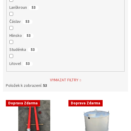
Lanškroun
53
Čáslav
53
Hlinsko
53
Studénka
53
Litovel
53
VYMAZAT FILTRY
Položek k zobrazení:
53
V
Doprava Zdarma
Doprava Zdarma
ý
p
i
s