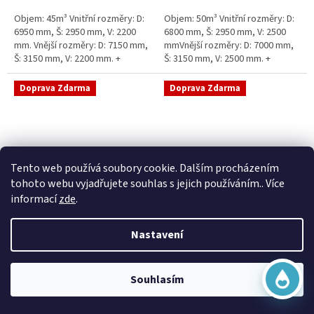
5
5
Objem: 45m³ Vnitřní rozměry: D:
Objem: 50m³ Vnitřní rozměry: D:
hvězdiček.
hvězdiček.
6950 mm, Š: 2950 mm, V: 2200
6800 mm, Š: 2950 mm, V: 2500
mm. Vnější rozměry: D: 7150 mm,
mmVnější rozměry: D: 7000 mm,
Š: 3150 mm, V: 2200 mm. +
Š: 3150 mm, V: 2500 mm. +
komínek Běžná doba dodání 2-3
komínek Běžná doba dodání 2-3
týdny od objednávky....
týdny od objednávky. Rozměry...
Doprava Zdarma
Doprava Zdarma
Virtuální asistent
Tento web používá soubory cookie. Dalším procházením
Online
tohoto webu vyjadřujete souhlas s jejich používáním.. Více
informací
zde
.
Sací šachta samonosná
Sací šachta k obetonování
Nastavení
Začít konverzaci
Skladem
Průměrné
Skladem
hodnocení
20 790 Kč bez DPH
produktu
25 156 Kč
15 390 Kč bez DPH
Souhlasím
je
18 622 Kč
5,0
Do košíku
z