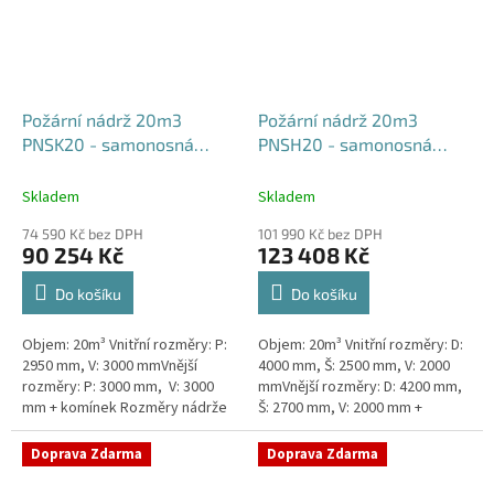
Požární nádrž 20m3
Požární nádrž 20m3
PNSK20 - samonosná
PNSH20 - samonosná
kruhová
hranatá 400x250x200
Skladem
Skladem
74 590 Kč bez DPH
101 990 Kč bez DPH
90 254 Kč
123 408 Kč
Do košíku
Do košíku
Objem: 20m³ Vnitřní rozměry: P:
Objem: 20m³ Vnitřní rozměry: D:
2950 mm, V: 3000 mmVnější
4000 mm, Š: 2500 mm, V: 2000
rozměry: P: 3000 mm, V: 3000
mmVnější rozměry: D: 4200 mm,
mm + komínek Rozměry nádrže
Š: 2700 mm, V: 2000 mm +
možno jakkoliv upravit -
komínek Běžná doba dodání 2-3
vyrobíme nádrž na míru!Nádrž...
týdny od objednávky. Rozměry...
Doprava Zdarma
Doprava Zdarma