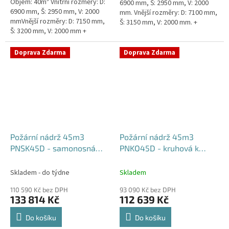
Objem: 40m³ Vnitřní rozměry: D:
6900 mm, Š: 2950 mm, V: 2000
6900 mm, Š: 2950 mm, V: 2000
mm. Vnější rozměry: D: 7100 mm,
mmVnější rozměry: D: 7150 mm,
Š: 3150 mm, V: 2000 mm. +
Š: 3200 mm, V: 2000 mm +
komínek Běžná doba dodání 2-3
komínek Běžná doba dodání 2-3
týdny od objednávky....
týdny od objednávky. Rozměry...
Doprava Zdarma
Doprava Zdarma
Požární nádrž 45m3
Požární nádrž 45m3
PNSK45D - samonosná
PNKO45D - kruhová k
kruhová (3*15m3)
obetonování (3*15m3)
Skladem - do týdne
Skladem
110 590 Kč bez DPH
93 090 Kč bez DPH
133 814 Kč
112 639 Kč
Do košíku
Do košíku