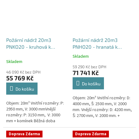
Požární nádrž 20m3
Požární nádrž 20m3
PNKO20 - kruhová k
PNHO20 - hranatá k
obetonování
obetonování
Skladem
Průměrné
400x250x200
Skladem
hodnocení
59 290 Kč bez DPH
produktu
71 741 Kč
46 090 Kč bez DPH
je
55 769 Kč
5,0
Do košíku
z
Do košíku
5
Objem: 20m³ Vnitřní rozměry: D:
hvězdiček.
Objem: 20m³ Vnitřní rozměry: P:
4000 mm, Š: 2500 mm, V: 2000
2950 mm, V: 3000 mmVnější
mm. Vnější rozměry: D: 4200 mm,
rozměry: P: 3150 mm, V: 3000
Š: 2700 mm, V: 2000 mm. +
mm + komínek Běžná doba
komínek Běžná doba dodání 2-3
dodání 2-3 týdny od objednávky.
týdny od objednávky....
Rozměry nádrže možno...
Doprava Zdarma
Doprava Zdarma