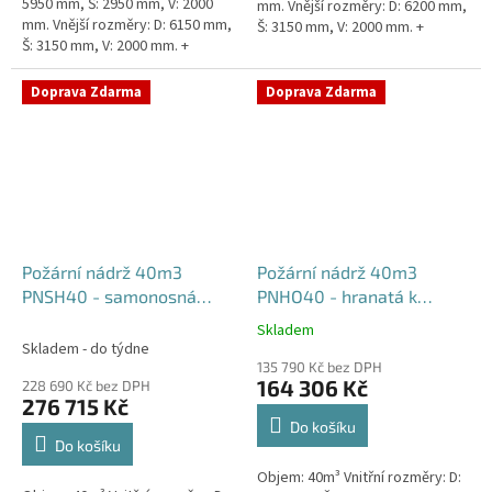
5950 mm, Š: 2950 mm, V: 2000
mm. Vnější rozměry: D: 6200 mm,
mm. Vnější rozměry: D: 6150 mm,
Š: 3150 mm, V: 2000 mm. +
Š: 3150 mm, V: 2000 mm. +
komínek Běžná doba dodání 2-3
komínek. Běžná doba dodání 2-3
týdny od objednávky....
týdny od objednávky....
Doprava Zdarma
Doprava Zdarma
Požární nádrž 40m3
Požární nádrž 40m3
PNSH40 - samonosná
PNHO40 - hranatá k
hranatá
obetonování
Skladem
Průměrné
Skladem - do týdne
hodnocení
135 790 Kč bez DPH
produktu
164 306 Kč
228 690 Kč bez DPH
je
276 715 Kč
5,0
Do košíku
z
Do košíku
5
Objem: 40m³ Vnitřní rozměry: D:
hvězdiček.