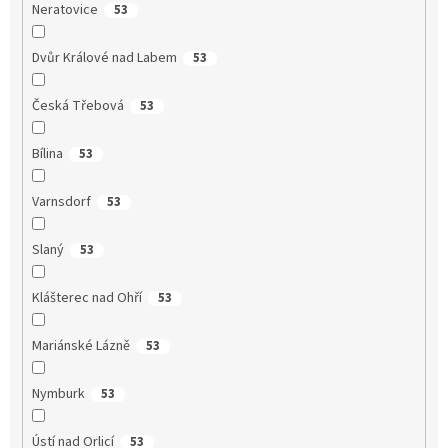
Neratovice
53
Dvůr Králové nad Labem
53
Česká Třebová
53
Bílina
53
Varnsdorf
53
Slaný
53
Klášterec nad Ohří
53
Mariánské Lázně
53
Nymburk
53
Ústí nad Orlicí
53