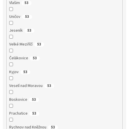
Vlašim
53
Uničov
53
Jeseník
53
Velké Meziříčí
53
Čelákovice
53
Kyjov
53
Veselí nad Moravou
53
Boskovice
53
Prachatice
53
Rychnov nad Kněžnou
53