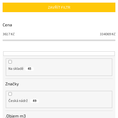
n
ZAVŘÍT FILTR
í
p
r
Cena
o
d
3617
Kč
334069
Kč
u
k
t
ů
Na skladě
45
Značky
Česká nádrž
49
.Objem m3