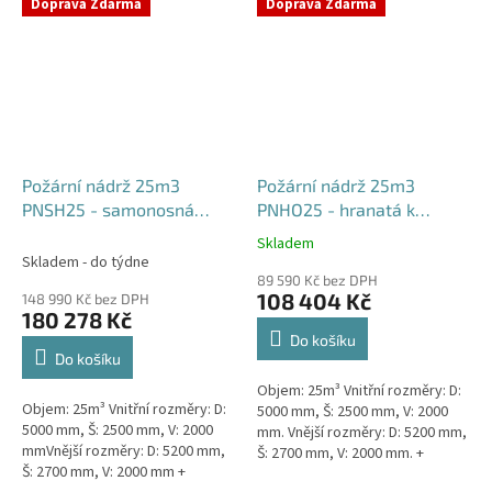
týdny od objednávky. Rozměry...
Doprava Zdarma
Doprava Zdarma
Požární nádrž 25m3
Požární nádrž 25m3
PNSH25 - samonosná
PNHO25 - hranatá k
hranatá
obetonování
Skladem
Průměrné
Skladem - do týdne
hodnocení
89 590 Kč bez DPH
produktu
108 404 Kč
148 990 Kč bez DPH
je
180 278 Kč
5,0
Do košíku
z
Do košíku
5
Objem: 25m³ Vnitřní rozměry: D:
hvězdiček.
Objem: 25m³ Vnitřní rozměry: D:
5000 mm, Š: 2500 mm, V: 2000
5000 mm, Š: 2500 mm, V: 2000
mm. Vnější rozměry: D: 5200 mm,
mmVnější rozměry: D: 5200 mm,
Š: 2700 mm, V: 2000 mm. +
Š: 2700 mm, V: 2000 mm +
komínek Běžná doba dodání 2-3