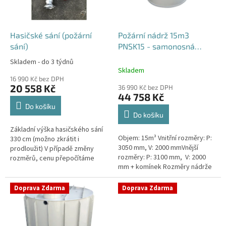
p
r
o
d
Hasičské sání (požární
Požární nádrž 15m3
u
sání)
PNSK15 - samonosná
k
kruhová
Skladem - do 3 týdnů
Průměrné
t
Skladem
hodnocení
ů
16 990 Kč bez DPH
produktu
20 558 Kč
36 990 Kč bez DPH
je
44 758 Kč
4,2
Do košíku
z
Do košíku
5
Základní výška hasičského sání
hvězdiček.
Objem: 15m³ Vnitřní rozměry: P:
330 cm (možno zkrátit i
3050 mm, V: 2000 mmVnější
prodloužit) V případě změny
rozměry: P: 3100 mm, V: 2000
rozměrů, cenu přepočítáme
mm + komínek Rozměry nádrže
individuálně.
možno jakkoliv upravit -
vyrobíme nádrž na míru!Nádrž...
Doprava Zdarma
Doprava Zdarma