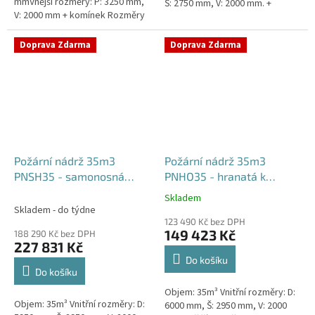
mmVnější rozměry: P: 3250 mm,
Š: 2750 mm, V: 2000 mm. +
V: 2000 mm + komínek Rozměry
komínek Běžná doba dodání 2-3
nádrže možno jakkoliv upravit -
týdny od objednávky....
vyrobíme nádrž na...
Doprava Zdarma
Doprava Zdarma
Požární nádrž 35m3
Požární nádrž 35m3
PNSH35 - samonosná
PNHO35 - hranatá k
hranatá
obetonování
Skladem
Průměrné
Skladem - do týdne
hodnocení
123 490 Kč bez DPH
produktu
149 423 Kč
188 290 Kč bez DPH
je
227 831 Kč
5,0
Do košíku
z
Do košíku
5
Objem: 35m³ Vnitřní rozměry: D:
hvězdiček.
Objem: 35m³ Vnitřní rozměry: D:
6000 mm, Š: 2950 mm, V: 2000