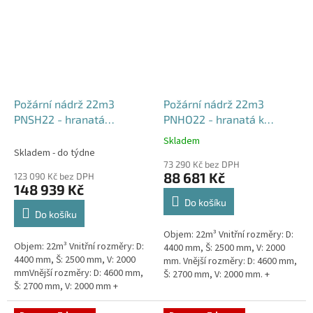
Požární nádrž 22m3
Požární nádrž 22m3
PNSH22 - hranatá
PNHO22 - hranatá k
samonosná
obetonování
Skladem
Průměrné
Skladem - do týdne
hodnocení
73 290 Kč bez DPH
produktu
88 681 Kč
123 090 Kč bez DPH
je
148 939 Kč
5,0
Do košíku
z
Do košíku
5
Objem: 22m³ Vnitřní rozměry: D:
hvězdiček.
Objem: 22m³ Vnitřní rozměry: D:
4400 mm, Š: 2500 mm, V: 2000
4400 mm, Š: 2500 mm, V: 2000
mm. Vnější rozměry: D: 4600 mm,
mmVnější rozměry: D: 4600 mm,
Š: 2700 mm, V: 2000 mm. +
Š: 2700 mm, V: 2000 mm +
komínek Běžná doba dodání 2-3
komínek Běžná doba dodání 2-3
týdny od objednávky....