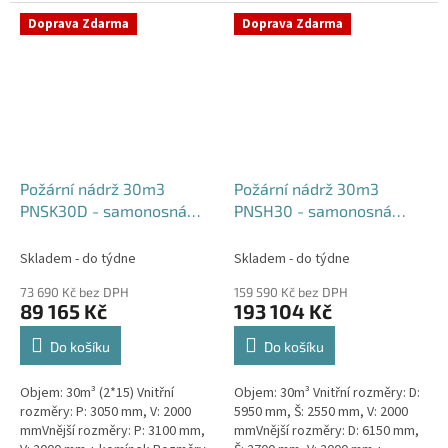
komínek Běžná doba dodání 2-3
týdny od objednávky....
týdny od objednávky. Rozměry...
Doprava Zdarma
Doprava Zdarma
Požární nádrž 30m3
Požární nádrž 30m3
PNSK30D - samonosná
PNSH30 - samonosná
kruhová (2*15m3)
hranatá
Skladem - do týdne
Skladem - do týdne
73 690 Kč bez DPH
159 590 Kč bez DPH
89 165 Kč
193 104 Kč
Do košíku
Do košíku
Objem: 30m³ (2*15) Vnitřní
Objem: 30m³ Vnitřní rozměry: D:
rozměry: P: 3050 mm, V: 2000
5950 mm, Š: 2550 mm, V: 2000
mmVnější rozměry: P: 3100 mm,
mmVnější rozměry: D: 6150 mm,