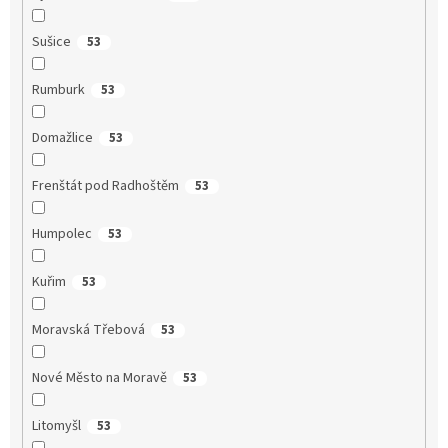
Sušice
53
Rumburk
53
Domažlice
53
Frenštát pod Radhoštěm
53
Humpolec
53
Kuřim
53
Moravská Třebová
53
Nové Město na Moravě
53
Litomyšl
53