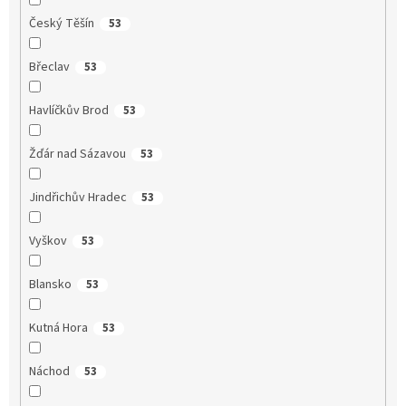
Český Těšín
53
Břeclav
53
Havlíčkův Brod
53
Žďár nad Sázavou
53
Jindřichův Hradec
53
Vyškov
53
Blansko
53
Kutná Hora
53
Náchod
53