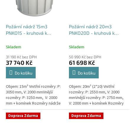
Požární nádrž 15m3
Požární nádrž 20m3
PNKO15 - kruhová k
PNKO20D - kruhová k
obetonování
obetonování (2*10m3)
Skladem
Skladem
31 190 Kč bez DPH
50 990 Kč bez DPH
37 740 Kč
61 698 Kč
Do košíku
Do košíku
Objem: 15m³ Vnitřní rozměry: P:
Objem: 20m³ (2*10) Vnitřní
3050 mm, V: 2000 mmVnější
rozměry: P: 2550 mm, V: 2000
rozměry: P: 3250 mm, V: 2000
mmVnější rozměry: P: 2750 mm,
mm + komínek Rozměry nádrže
V: 2000 mm + komínek Rozměry
možno jakkoliv upravit -
nádrže možno jakkoliv upravit -
vyrobíme nádrž na míru!Nádrž...
vyrobíme nádrž na...
Doprava Zdarma
Doprava Zdarma