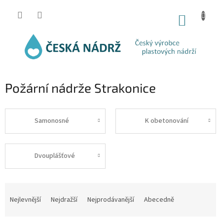
Přejít
na
NÁKUP
obsah
KOŠÍK
Požární nádrže Strakonice
Samonosné
K obetonování
Dvouplášťové
Ř
a
Nejlevnější
Nejdražší
Nejprodávanější
Abecedně
z
e