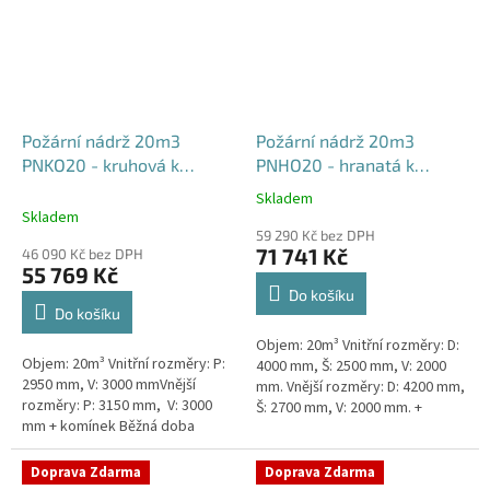
Požární nádrž 20m3
Požární nádrž 20m3
PNKO20 - kruhová k
PNHO20 - hranatá k
obetonování
obetonování
Skladem
Průměrné
400x250x200
Skladem
hodnocení
59 290 Kč bez DPH
produktu
71 741 Kč
46 090 Kč bez DPH
je
55 769 Kč
5,0
Do košíku
z
Do košíku
5
Objem: 20m³ Vnitřní rozměry: D:
hvězdiček.
Objem: 20m³ Vnitřní rozměry: P:
4000 mm, Š: 2500 mm, V: 2000
2950 mm, V: 3000 mmVnější
mm. Vnější rozměry: D: 4200 mm,
rozměry: P: 3150 mm, V: 3000
Š: 2700 mm, V: 2000 mm. +
mm + komínek Běžná doba
komínek Běžná doba dodání 2-3
dodání 2-3 týdny od objednávky.
týdny od objednávky....
Rozměry nádrže možno...
Doprava Zdarma
Doprava Zdarma