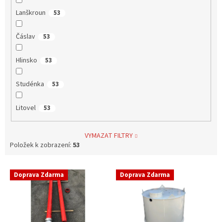
Lanškroun
53
Čáslav
53
Hlinsko
53
Studénka
53
Litovel
53
VYMAZAT FILTRY
Položek k zobrazení:
53
V
Doprava Zdarma
Doprava Zdarma
ý
p
i
s