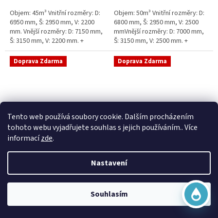
5
5
Objem: 45m³ Vnitřní rozměry: D:
Objem: 50m³ Vnitřní rozměry: D:
hvězdiček.
hvězdiček.
6950 mm, Š: 2950 mm, V: 2200
6800 mm, Š: 2950 mm, V: 2500
mm. Vnější rozměry: D: 7150 mm,
mmVnější rozměry: D: 7000 mm,
Š: 3150 mm, V: 2200 mm. +
Š: 3150 mm, V: 2500 mm. +
komínek Běžná doba dodání 2-3
komínek Běžná doba dodání 2-3
týdny od objednávky....
týdny od objednávky. Rozměry...
Doprava Zdarma
Doprava Zdarma
Virtuální asistent
Tento web používá soubory cookie. Dalším procházením
Online
tohoto webu vyjadřujete souhlas s jejich používáním.. Více
informací
zde
.
Sací šachta samonosná
Sací šachta k obetonování
Nastavení
Začít konverzaci
Skladem
Průměrné
Skladem
hodnocení
20 790 Kč bez DPH
produktu
25 156 Kč
15 390 Kč bez DPH
Souhlasím
je
18 622 Kč
5,0
Do košíku
z