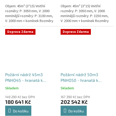
Objem: 45m³ (3*15) Vnitřní
Objem: 45m³ (3*15) Vnitřní
rozměry: P: 3050 mm, V: 2000
rozměry: P: 3050 mm, V: 2000
mmVnější rozměry: P: 3100 mm,
mmVnější rozměry: P: 3250 mm,
V: 2000 mm + komínek Rozměry
V: 2000 mm + komínek Rozměry
nádrže možno jakkoliv upravit -
nádrže možno jakkoliv upravit -
vyrobíme nádrž na...
vyrobíme nádrž na...
Doprava Zdarma
Doprava Zdarma
Požární nádrž 45m3
Požární nádrž 50m3
PNHO45 - hranatá k
PNHO50 - hranatá k
obetonování
obetonování
Skladem
Skladem
Průměrné
Průměrné
hodnocení
hodnocení
149 290 Kč bez DPH
167 390 Kč bez DPH
produktu
produktu
180 641 Kč
202 542 Kč
je
je
5,0
5,0
Do košíku
Do košíku
z
z