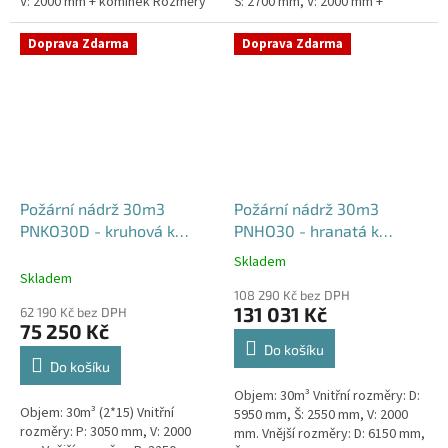
V: 2000 mm + komínek Rozměry
Š: 2700 mm, V: 2000 mm +
nádrže možno jakkoliv upravit -
komínek Běžná doba dodání 2-3
vyrobíme nádrž na...
týdny od objednávky. Rozměry...
Doprava Zdarma
Doprava Zdarma
Požární nádrž 30m3
Požární nádrž 30m3
PNKO30D - kruhová k
PNHO30 - hranatá k
obetonování (2*15m3)
obetonování
Skladem
Průměrné
Skladem
hodnocení
108 290 Kč bez DPH
produktu
131 031 Kč
62 190 Kč bez DPH
je
75 250 Kč
5,0
Do košíku
z
Do košíku
5
Objem: 30m³ Vnitřní rozměry: D:
hvězdiček.
Objem: 30m³ (2*15) Vnitřní
5950 mm, Š: 2550 mm, V: 2000
rozměry: P: 3050 mm, V: 2000
mm. Vnější rozměry: D: 6150 mm,