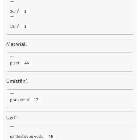
36m³
3
18m³
3
Materiál:
plast
46
Umístění:
podzemní
17
Užití:
na dešťovou vodu
46