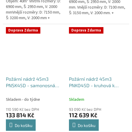
Objem: 40m³ Vnitřní rozměry: D:
6900 mm, Š: 2950 mm, V: 2000
6900 mm, Š: 2950 mm, V: 2000
mm. Vnější rozměry: D: 7100 mm,
mmVnější rozměry: D: 7150 mm,
Š: 3150 mm, V: 2000 mm. +
Š: 3200 mm, V: 2000 mm +
komínek Běžná doba dodání 2-3
komínek Běžná doba dodání 2-3
týdny od objednávky....
týdny od objednávky. Rozměry...
Doprava Zdarma
Doprava Zdarma
Požární nádrž 45m3
Požární nádrž 45m3
PNSK45D - samonosná
PNKO45D - kruhová k
kruhová (3*15m3)
obetonování (3*15m3)
Skladem - do týdne
Skladem
110 590 Kč bez DPH
93 090 Kč bez DPH
133 814 Kč
112 639 Kč
Do košíku
Do košíku