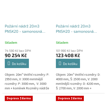
Požární nádrž 20m3
Požární nádrž 20m3
PNSK20 - samonosná
PNSH20 - samonosná
kruhová
hranatá 400x250x200
Skladem
Skladem
74 590 Kč bez DPH
101 990 Kč bez DPH
90 254 Kč
123 408 Kč
Do košíku
Do košíku
Objem: 20m³ Vnitřní rozměry: P:
Objem: 20m³ Vnitřní rozměry: D:
2950 mm, V: 3000 mmVnější
4000 mm, Š: 2500 mm, V: 2000
rozměry: P: 3000 mm, V: 3000
mmVnější rozměry: D: 4200 mm,
mm + komínek Rozměry nádrže
Š: 2700 mm, V: 2000 mm +
možno jakkoliv upravit -
komínek Běžná doba dodání 2-3
vyrobíme nádrž na míru!Nádrž...
týdny od objednávky. Rozměry...
Doprava Zdarma
Doprava Zdarma