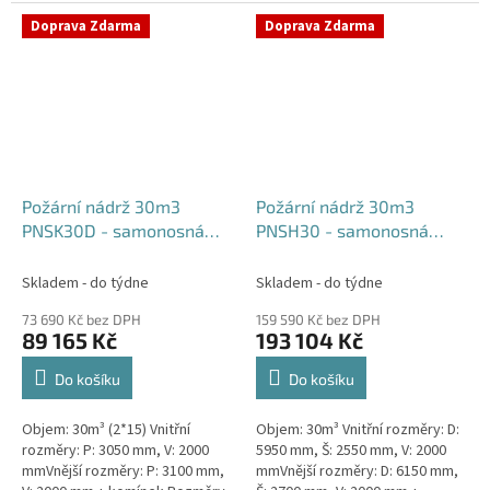
komínek Běžná doba dodání 2-3
týdny od objednávky....
týdny od objednávky. Rozměry...
Doprava Zdarma
Doprava Zdarma
Požární nádrž 30m3
Požární nádrž 30m3
PNSK30D - samonosná
PNSH30 - samonosná
kruhová (2*15m3)
hranatá
Skladem - do týdne
Skladem - do týdne
73 690 Kč bez DPH
159 590 Kč bez DPH
89 165 Kč
193 104 Kč
Do košíku
Do košíku
Objem: 30m³ (2*15) Vnitřní
Objem: 30m³ Vnitřní rozměry: D:
rozměry: P: 3050 mm, V: 2000
5950 mm, Š: 2550 mm, V: 2000
mmVnější rozměry: P: 3100 mm,
mmVnější rozměry: D: 6150 mm,