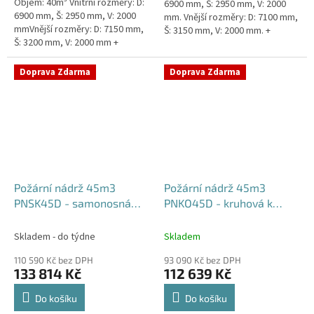
Objem: 40m³ Vnitřní rozměry: D:
6900 mm, Š: 2950 mm, V: 2000
6900 mm, Š: 2950 mm, V: 2000
mm. Vnější rozměry: D: 7100 mm,
mmVnější rozměry: D: 7150 mm,
Š: 3150 mm, V: 2000 mm. +
Š: 3200 mm, V: 2000 mm +
komínek Běžná doba dodání 2-3
komínek Běžná doba dodání 2-3
týdny od objednávky....
týdny od objednávky. Rozměry...
Doprava Zdarma
Doprava Zdarma
Požární nádrž 45m3
Požární nádrž 45m3
PNSK45D - samonosná
PNKO45D - kruhová k
kruhová (3*15m3)
obetonování (3*15m3)
Skladem - do týdne
Skladem
110 590 Kč bez DPH
93 090 Kč bez DPH
133 814 Kč
112 639 Kč
Do košíku
Do košíku