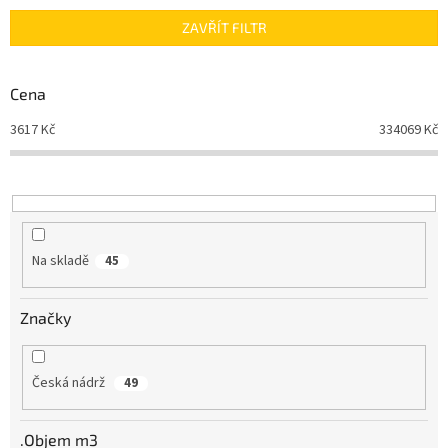
n
ZAVŘÍT FILTR
í
p
r
Cena
o
d
3617
Kč
334069
Kč
u
k
t
ů
Na skladě
45
Značky
Česká nádrž
49
.Objem m3