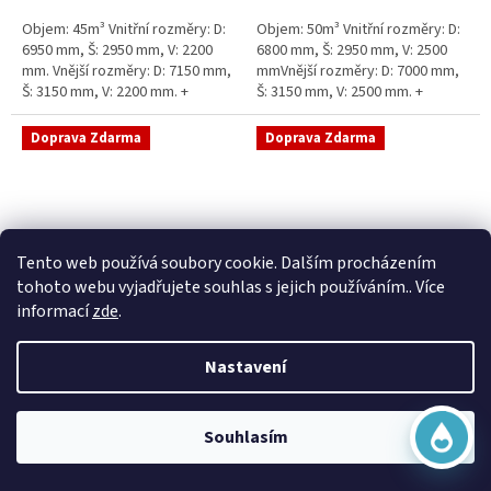
5
5
Objem: 45m³ Vnitřní rozměry: D:
Objem: 50m³ Vnitřní rozměry: D:
hvězdiček.
hvězdiček.
6950 mm, Š: 2950 mm, V: 2200
6800 mm, Š: 2950 mm, V: 2500
mm. Vnější rozměry: D: 7150 mm,
mmVnější rozměry: D: 7000 mm,
Š: 3150 mm, V: 2200 mm. +
Š: 3150 mm, V: 2500 mm. +
komínek Běžná doba dodání 2-3
komínek Běžná doba dodání 2-3
týdny od objednávky....
týdny od objednávky. Rozměry...
Doprava Zdarma
Doprava Zdarma
Virtuální asistent
Tento web používá soubory cookie. Dalším procházením
Online
tohoto webu vyjadřujete souhlas s jejich používáním.. Více
informací
zde
.
Sací šachta samonosná
Sací šachta k obetonování
Nastavení
Začít konverzaci
Skladem
Průměrné
Skladem
hodnocení
20 790 Kč bez DPH
produktu
25 156 Kč
15 390 Kč bez DPH
Souhlasím
je
18 622 Kč
5,0
Do košíku
z