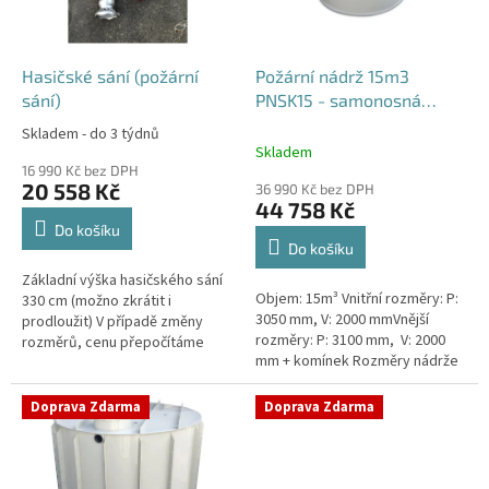
p
r
o
d
Hasičské sání (požární
Požární nádrž 15m3
u
sání)
PNSK15 - samonosná
k
kruhová
Skladem - do 3 týdnů
Průměrné
t
Skladem
hodnocení
ů
16 990 Kč bez DPH
produktu
20 558 Kč
36 990 Kč bez DPH
je
44 758 Kč
4,2
Do košíku
z
Do košíku
5
Základní výška hasičského sání
hvězdiček.
Objem: 15m³ Vnitřní rozměry: P:
330 cm (možno zkrátit i
3050 mm, V: 2000 mmVnější
prodloužit) V případě změny
rozměry: P: 3100 mm, V: 2000
rozměrů, cenu přepočítáme
mm + komínek Rozměry nádrže
individuálně.
možno jakkoliv upravit -
vyrobíme nádrž na míru!Nádrž...
Doprava Zdarma
Doprava Zdarma