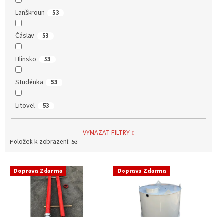
Lanškroun
53
Čáslav
53
Hlinsko
53
Studénka
53
Litovel
53
VYMAZAT FILTRY
Položek k zobrazení:
53
V
Doprava Zdarma
Doprava Zdarma
ý
p
i
s