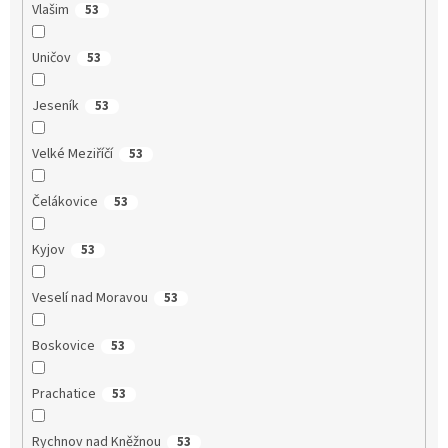
Vlašim
53
Uničov
53
Jeseník
53
Velké Meziříčí
53
Čelákovice
53
Kyjov
53
Veselí nad Moravou
53
Boskovice
53
Prachatice
53
Rychnov nad Kněžnou
53