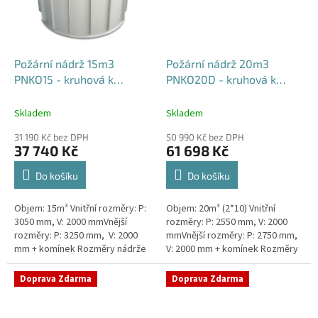
Požární nádrž 15m3
Požární nádrž 20m3
PNKO15 - kruhová k
PNKO20D - kruhová k
obetonování
obetonování (2*10m3)
Skladem
Skladem
31 190 Kč bez DPH
50 990 Kč bez DPH
37 740 Kč
61 698 Kč
Do košíku
Do košíku
Objem: 15m³ Vnitřní rozměry: P:
Objem: 20m³ (2*10) Vnitřní
3050 mm, V: 2000 mmVnější
rozměry: P: 2550 mm, V: 2000
rozměry: P: 3250 mm, V: 2000
mmVnější rozměry: P: 2750 mm,
mm + komínek Rozměry nádrže
V: 2000 mm + komínek Rozměry
možno jakkoliv upravit -
nádrže možno jakkoliv upravit -
vyrobíme nádrž na míru!Nádrž...
vyrobíme nádrž na...
Doprava Zdarma
Doprava Zdarma