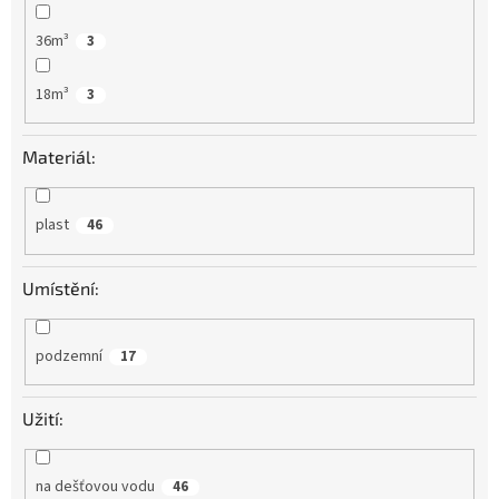
36m³
3
18m³
3
Materiál:
plast
46
Umístění:
podzemní
17
Užití:
na dešťovou vodu
46