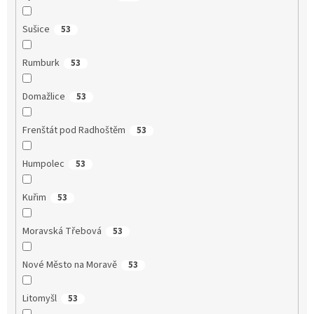
Sušice
53
Rumburk
53
Domažlice
53
Frenštát pod Radhoštěm
53
Humpolec
53
Kuřim
53
Moravská Třebová
53
Nové Město na Moravě
53
Litomyšl
53