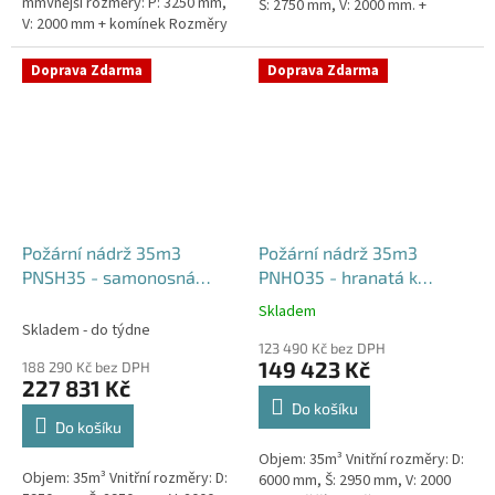
mmVnější rozměry: P: 3250 mm,
Š: 2750 mm, V: 2000 mm. +
V: 2000 mm + komínek Rozměry
komínek Běžná doba dodání 2-3
nádrže možno jakkoliv upravit -
týdny od objednávky....
vyrobíme nádrž na...
Doprava Zdarma
Doprava Zdarma
Požární nádrž 35m3
Požární nádrž 35m3
PNSH35 - samonosná
PNHO35 - hranatá k
hranatá
obetonování
Skladem
Průměrné
Skladem - do týdne
hodnocení
123 490 Kč bez DPH
produktu
149 423 Kč
188 290 Kč bez DPH
je
227 831 Kč
5,0
Do košíku
z
Do košíku
5
Objem: 35m³ Vnitřní rozměry: D:
hvězdiček.
Objem: 35m³ Vnitřní rozměry: D:
6000 mm, Š: 2950 mm, V: 2000