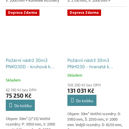
V: 2000 mm + komínek Rozměry
Š: 2700 mm, V: 2000 mm +
nádrže možno jakkoliv upravit -
komínek Běžná doba dodání 2-3
vyrobíme nádrž na...
týdny od objednávky. Rozměry...
Doprava Zdarma
Doprava Zdarma
Požární nádrž 30m3
Požární nádrž 30m3
PNKO30D - kruhová k
PNHO30 - hranatá k
obetonování (2*15m3)
obetonování
Skladem
Průměrné
Skladem
hodnocení
108 290 Kč bez DPH
produktu
131 031 Kč
62 190 Kč bez DPH
je
75 250 Kč
5,0
Do košíku
z
Do košíku
5
Objem: 30m³ Vnitřní rozměry: D:
hvězdiček.
Objem: 30m³ (2*15) Vnitřní
5950 mm, Š: 2550 mm, V: 2000
rozměry: P: 3050 mm, V: 2000
mm. Vnější rozměry: D: 6150 mm,