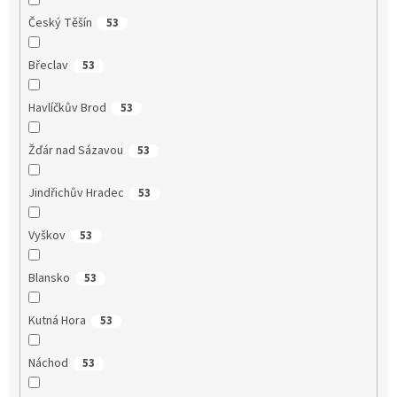
Český Těšín
53
Břeclav
53
Havlíčkův Brod
53
Žďár nad Sázavou
53
Jindřichův Hradec
53
Vyškov
53
Blansko
53
Kutná Hora
53
Náchod
53