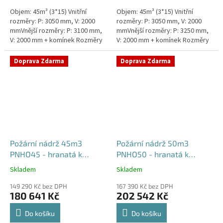
Objem: 45m³ (3*15) Vnitřní
Objem: 45m³ (3*15) Vnitřní
rozměry: P: 3050 mm, V: 2000
rozměry: P: 3050 mm, V: 2000
mmVnější rozměry: P: 3100 mm,
mmVnější rozměry: P: 3250 mm,
V: 2000 mm + komínek Rozměry
V: 2000 mm + komínek Rozměry
nádrže možno jakkoliv upravit -
nádrže možno jakkoliv upravit -
vyrobíme nádrž na...
vyrobíme nádrž na...
Doprava Zdarma
Doprava Zdarma
Požární nádrž 45m3
Požární nádrž 50m3
PNHO45 - hranatá k
PNHO50 - hranatá k
obetonování
obetonování
Skladem
Skladem
Průměrné
Průměrné
hodnocení
hodnocení
149 290 Kč bez DPH
167 390 Kč bez DPH
produktu
produktu
180 641 Kč
202 542 Kč
je
je
5,0
5,0
Do košíku
Do košíku
z
z