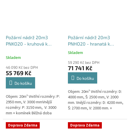
Požární nádrž 20m3
Požární nádrž 20m3
PNKO20 - kruhová k
PNHO20 - hranatá k
obetonování
obetonování
Skladem
Průměrné
400x250x200
Skladem
hodnocení
59 290 Kč bez DPH
produktu
71 741 Kč
46 090 Kč bez DPH
je
55 769 Kč
5,0
Do košíku
z
Do košíku
5
Objem: 20m³ Vnitřní rozměry: D:
hvězdiček.
Objem: 20m³ Vnitřní rozměry: P:
4000 mm, Š: 2500 mm, V: 2000
2950 mm, V: 3000 mmVnější
mm. Vnější rozměry: D: 4200 mm,
rozměry: P: 3150 mm, V: 3000
Š: 2700 mm, V: 2000 mm. +
mm + komínek Běžná doba
komínek Běžná doba dodání 2-3
dodání 2-3 týdny od objednávky.
týdny od objednávky....
Rozměry nádrže možno...
Doprava Zdarma
Doprava Zdarma