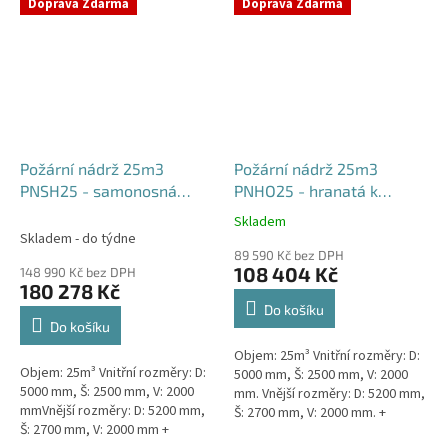
týdny od objednávky. Rozměry...
Doprava Zdarma
Doprava Zdarma
Požární nádrž 25m3
Požární nádrž 25m3
PNSH25 - samonosná
PNHO25 - hranatá k
hranatá
obetonování
Skladem
Průměrné
Skladem - do týdne
hodnocení
89 590 Kč bez DPH
produktu
108 404 Kč
148 990 Kč bez DPH
je
180 278 Kč
5,0
Do košíku
z
Do košíku
5
Objem: 25m³ Vnitřní rozměry: D:
hvězdiček.
Objem: 25m³ Vnitřní rozměry: D:
5000 mm, Š: 2500 mm, V: 2000
5000 mm, Š: 2500 mm, V: 2000
mm. Vnější rozměry: D: 5200 mm,
mmVnější rozměry: D: 5200 mm,
Š: 2700 mm, V: 2000 mm. +
Š: 2700 mm, V: 2000 mm +
komínek Běžná doba dodání 2-3