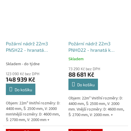
Požární nádrž 22m3
Požární nádrž 22m3
PNSH22 - hranatá
PNHO22 - hranatá k
samonosná
obetonování
Skladem
Průměrné
Skladem - do týdne
hodnocení
73 290 Kč bez DPH
produktu
88 681 Kč
123 090 Kč bez DPH
je
148 939 Kč
5,0
Do košíku
z
Do košíku
5
Objem: 22m³ Vnitřní rozměry: D:
hvězdiček.
Objem: 22m³ Vnitřní rozměry: D:
4400 mm, Š: 2500 mm, V: 2000
4400 mm, Š: 2500 mm, V: 2000
mm. Vnější rozměry: D: 4600 mm,
mmVnější rozměry: D: 4600 mm,
Š: 2700 mm, V: 2000 mm. +
Š: 2700 mm, V: 2000 mm +
komínek Běžná doba dodání 2-3
komínek Běžná doba dodání 2-3
týdny od objednávky....