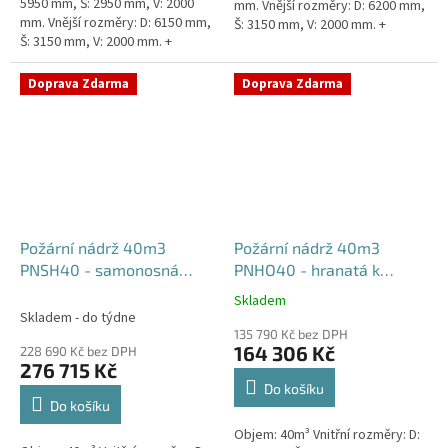
5950 mm, Š: 2950 mm, V: 2000
mm. Vnější rozměry: D: 6200 mm,
mm. Vnější rozměry: D: 6150 mm,
Š: 3150 mm, V: 2000 mm. +
Š: 3150 mm, V: 2000 mm. +
komínek Běžná doba dodání 2-3
komínek. Běžná doba dodání 2-3
týdny od objednávky....
týdny od objednávky....
Doprava Zdarma
Doprava Zdarma
Požární nádrž 40m3
Požární nádrž 40m3
PNSH40 - samonosná
PNHO40 - hranatá k
hranatá
obetonování
Skladem
Průměrné
Skladem - do týdne
hodnocení
135 790 Kč bez DPH
produktu
164 306 Kč
228 690 Kč bez DPH
je
276 715 Kč
5,0
Do košíku
z
Do košíku
5
Objem: 40m³ Vnitřní rozměry: D:
hvězdiček.