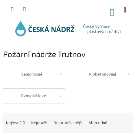
Přejít
na
NÁKUP
obsah
KOŠÍK
Požární nádrže Trutnov
Samonosné
K obetonování
Dvouplášťové
Ř
a
Nejlevnější
Nejdražší
Nejprodávanější
Abecedně
z
e