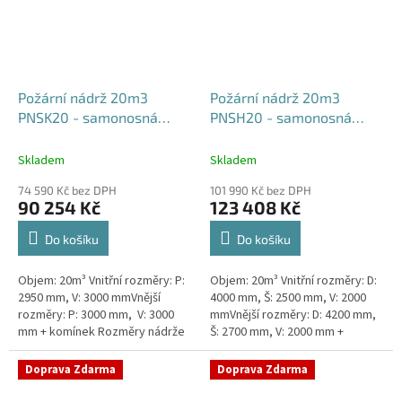
Požární nádrž 20m3
Požární nádrž 20m3
PNSK20 - samonosná
PNSH20 - samonosná
kruhová
hranatá 400x250x200
Skladem
Skladem
74 590 Kč bez DPH
101 990 Kč bez DPH
90 254 Kč
123 408 Kč
Do košíku
Do košíku
Objem: 20m³ Vnitřní rozměry: P:
Objem: 20m³ Vnitřní rozměry: D:
2950 mm, V: 3000 mmVnější
4000 mm, Š: 2500 mm, V: 2000
rozměry: P: 3000 mm, V: 3000
mmVnější rozměry: D: 4200 mm,
mm + komínek Rozměry nádrže
Š: 2700 mm, V: 2000 mm +
možno jakkoliv upravit -
komínek Běžná doba dodání 2-3
vyrobíme nádrž na míru!Nádrž...
týdny od objednávky. Rozměry...
Doprava Zdarma
Doprava Zdarma