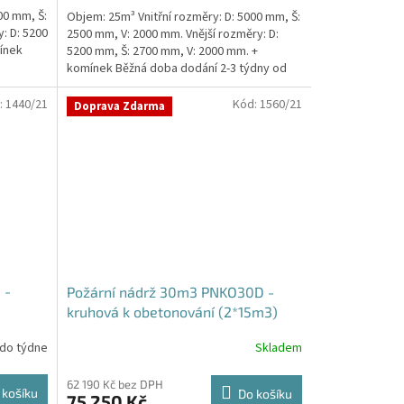
5,0
00 mm, Š:
Objem: 25m³ Vnitřní rozměry: D: 5000 mm, Š:
z
: D: 5200
2500 mm, V: 2000 mm. Vnější rozměry: D:
5
ínek
5200 mm, Š: 2700 mm, V: 2000 mm. +
hvězdiček.
komínek Běžná doba dodání 2-3 týdny od
objednávky....
:
1440/21
Kód:
1560/21
Doprava Zdarma
 -
Požární nádrž 30m3 PNKO30D -
kruhová k obetonování (2*15m3)
 do týdne
Skladem
62 190 Kč bez DPH
 košíku
Do košíku
75 250 Kč