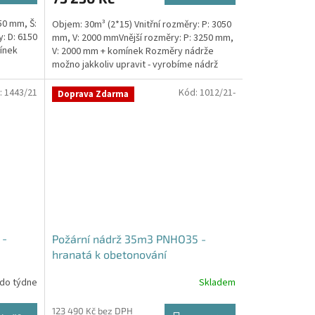
50 mm, Š:
Objem: 30m³ (2*15) Vnitřní rozměry: P: 3050
: D: 6150
mm, V: 2000 mmVnější rozměry: P: 3250 mm,
ínek
V: 2000 mm + komínek Rozměry nádrže
možno jakkoliv upravit - vyrobíme nádrž
na...
:
1443/21
Kód:
1012/21-
Doprava Zdarma
 -
Požární nádrž 35m3 PNHO35 -
hranatá k obetonování
 do týdne
Skladem
Průměrné
hodnocení
produktu
123 490 Kč bez DPH