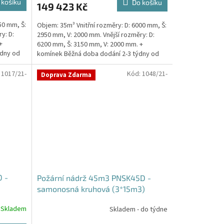
 košíku
Do košíku
149 423 Kč
je
5,0
50 mm, Š:
Objem: 35m³ Vnitřní rozměry: D: 6000 mm, Š:
z
y: D:
2950 mm, V: 2000 mm. Vnější rozměry: D:
5
+
6200 mm, Š: 3150 mm, V: 2000 mm. +
hvězdiček.
ýdny od
komínek Běžná doba dodání 2-3 týdny od
objednávky....
:
1017/21-
Kód:
1048/21-
Doprava Zdarma
 -
Požární nádrž 45m3 PNSK45D -
samonosná kruhová (3*15m3)
Skladem
Skladem - do týdne