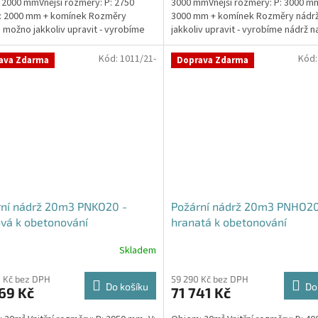
 2000 mmVnější rozměry: P: 2750
3000 mmVnější rozměry: P: 3000 mm
: 2000 mm + komínek Rozměry
3000 mm + komínek Rozměry nádr
 možno jakkoliv upravit - vyrobíme
jakkoliv upravit - vyrobíme nádrž n
a...
míru!Nádrž...
Kód:
1011/21-
Kód
ava Zdarma
Doprava Zdarma
rní nádrž 20m3 PNKO20 -
Požární nádrž 20m3 PNHO20
vá k obetonování
hranatá k obetonování
400x250x200
Skladem
Průměrné
hodnocení
produktu
 Kč bez DPH
59 290 Kč bez DPH
Do košíku
Do
69 Kč
71 741 Kč
je
5,0