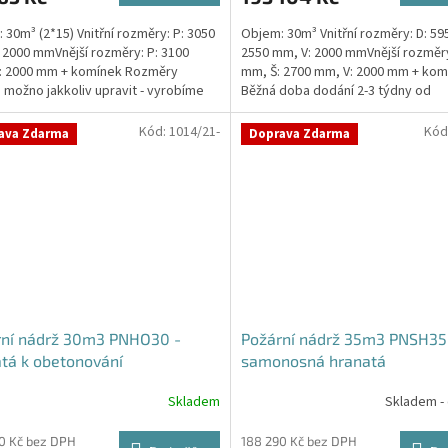
 30m³ (2*15) Vnitřní rozměry: P: 3050
Objem: 30m³ Vnitřní rozměry: D: 59
 2000 mmVnější rozměry: P: 3100
2550 mm, V: 2000 mmVnější rozměry
: 2000 mm + komínek Rozměry
mm, Š: 2700 mm, V: 2000 mm + kom
 možno jakkoliv upravit - vyrobíme
Běžná doba dodání 2-3 týdny od
a...
objednávky. Rozměry...
Kód:
1014/21-
Kód
ava Zdarma
Doprava Zdarma
rní nádrž 30m3 PNHO30 -
Požární nádrž 35m3 PNSH35
tá k obetonování
samonosná hranatá
Skladem
Skladem -
rné
cení
ktu
0 Kč bez DPH
188 290 Kč bez DPH