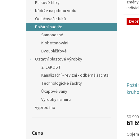
změny
hvězdi
Pískové filtry
individ
Nádrže na pitnou vodu
Odlučovače tuků
Dopr
Požární nádrže
Samonosné
K obetonování
Dvouplášťové
Ostatní plastové výrobky
2. JAKOST
Kanalizační - revizní - odběrná šachta
Technologické šachty
Požá
Úkapové vany
kruho
Výrobky na míru
vyprodáno
50 990
61 6
Cena
Objem: