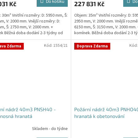
Do košíku
Do
031 Kč
227 831 Kč
 30m³ Vnitřní rozměry: D: 5950 mm, Š:
Objem: 35m³ Vnitřní rozměry: D: 59
m, V: 2000 mm. Vnější rozměry: D:
2950 mm, V: 2000 mm. Vnější rozměr
m, Š: 2750 mm, V: 2000 mm. +
6150 mm, Š: 3150 mm, V: 2000 mm. 
ček.
k Běžná doba dodání 2-3 týdny od
komínek. Běžná doba dodání 2-3 t
ávky....
objednávky....
Kód:
1554/21
Kód
ava Zdarma
Doprava Zdarma
rní nádrž 40m3 PNSH40 -
Požární nádrž 40m3 PNHO40
nosná hranatá
hranatá k obetonování
Skladem - do týdne
Průměrné
hodnocení