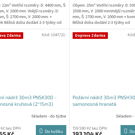
 22m³ Vnitřní rozměry: D: 4400 mm, Š:
Objem: 25m³ Vnitřní rozměry: D: 50
m, V: 2000 mm. Vnější rozměry: D:
2500 mm, V: 2000 mmVnější rozměry
m, Š: 2700 mm, V: 2000 mm. +
mm, Š: 2700 mm, V: 2000 mm + kom
ček.
k Běžná doba dodání 2-3 týdny od
Běžná doba dodání 2-3 týdny od
ávky....
objednávky. Rozměry...
Kód:
1047/21-
Kód
ava Zdarma
Doprava Zdarma
rní nádrž 30m3 PNSK30D -
Požární nádrž 30m3 PNSH30
nosná kruhová (2*15m3)
samonosná hranatá
Skladem - do týdne
Skladem -
 Kč bez DPH
159 590 Kč bez DPH
Do košíku
Do
65 Kč
193 104 Kč