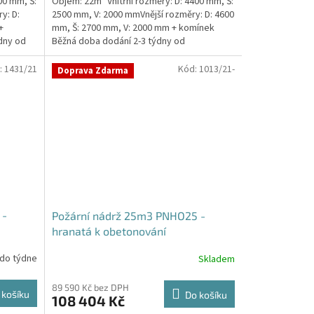
00 mm, Š:
Objem: 22m³ Vnitřní rozměry: D: 4400 mm, Š:
y: D:
2500 mm, V: 2000 mmVnější rozměry: D: 4600
+
mm, Š: 2700 mm, V: 2000 mm + komínek
dny od
Běžná doba dodání 2-3 týdny od
objednávky. Rozměry...
:
1431/21
Kód:
1013/21-
Doprava Zdarma
 -
Požární nádrž 25m3 PNHO25 -
hranatá k obetonování
 do týdne
Skladem
Průměrné
hodnocení
produktu
89 590 Kč bez DPH
 košíku
Do košíku
108 404 Kč
je