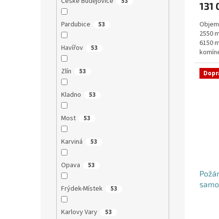
České Budějovice
53
131 
je
5,0
Pardubice
Objem:
53
z
2550 m
5
6150 m
hvězdi
Havířov
53
komíne
objedn
Zlín
53
Dopr
Kladno
53
Most
53
Karviná
53
Opava
53
Požá
samo
Frýdek-Místek
53
Karlovy Vary
53