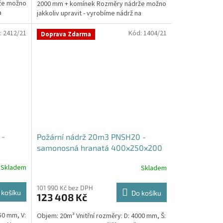
že možno
2000 mm + komínek Rozměry nádrže možno
a
jakkoliv upravit - vyrobíme nádrž na
míru!Nádrž...
:
2412/21
Kód:
1404/21
Doprava Zdarma
 -
Požární nádrž 20m3 PNSH20 -
samonosná hranatá 400x250x200
Skladem
Skladem
101 990 Kč bez DPH
 košíku
Do košíku
123 408 Kč
50 mm, V:
Objem: 20m³ Vnitřní rozměry: D: 4000 mm, Š: