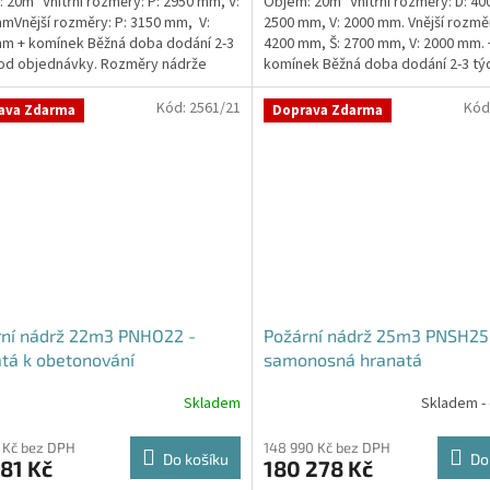
 20m³ Vnitřní rozměry: P: 2950 mm, V:
Objem: 20m³ Vnitřní rozměry: D: 40
z
mVnější rozměry: P: 3150 mm, V:
2500 mm, V: 2000 mm. Vnější rozměr
5
m + komínek Běžná doba dodání 2-3
4200 mm, Š: 2700 mm, V: 2000 mm. 
hvězdiček.
od objednávky. Rozměry nádrže
komínek Běžná doba dodání 2-3 tý
..
objednávky....
Kód:
2561/21
Kód
ava Zdarma
Doprava Zdarma
rní nádrž 22m3 PNHO22 -
Požární nádrž 25m3 PNSH25
tá k obetonování
samonosná hranatá
Skladem
Skladem -
rné
cení
ktu
 Kč bez DPH
148 990 Kč bez DPH
Do košíku
Do
81 Kč
180 278 Kč