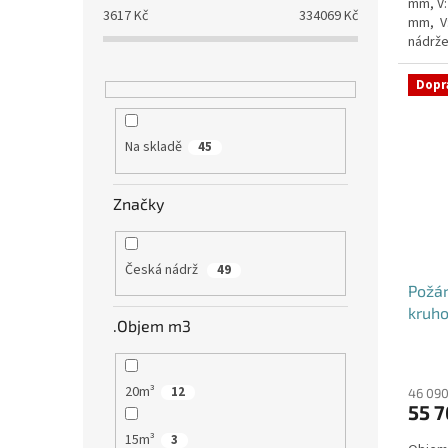
mm, V:
3617
Kč
334069
Kč
mm, V
nádrže
nádrž n
Dopr
Na skladě
45
Značky
Česká nádrž
49
Požá
kruho
.Objem m3
20m³
12
46 090
55 7
15m³
3