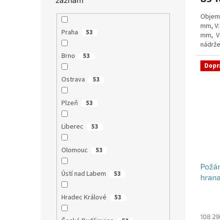
Objem:
mm, V:
Praha
53
mm, V
nádrže
nádrž n
Brno
53
Dopr
Ostrava
53
Plzeň
53
Liberec
53
Olomouc
53
Požá
Ústí nad Labem
53
hrana
Hradec Králové
53
Průmě
hodno
produ
108 29