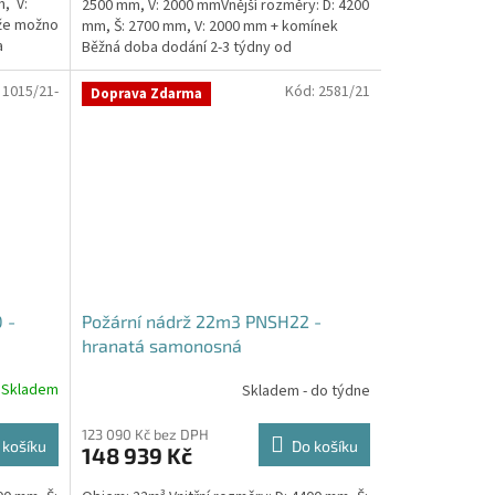
, V:
2500 mm, V: 2000 mmVnější rozměry: D: 4200
že možno
mm, Š: 2700 mm, V: 2000 mm + komínek
a
Běžná doba dodání 2-3 týdny od
objednávky. Rozměry...
:
1015/21-
Kód:
2581/21
Doprava Zdarma
 -
Požární nádrž 22m3 PNSH22 -
hranatá samonosná
Skladem
Skladem - do týdne
123 090 Kč bez DPH
 košíku
Do košíku
148 939 Kč