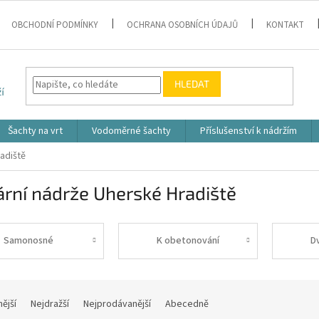
OBCHODNÍ PODMÍNKY
OCHRANA OSOBNÍCH ÚDAJŮ
KONTAKT
HLEDAT
Šachty na vrt
Vodoměrné šachty
Příslušenství k nádržím
adiště
rní nádrže Uherské Hradiště
Samonosné
K obetonování
D
nější
Nejdražší
Nejprodávanější
Abecedně