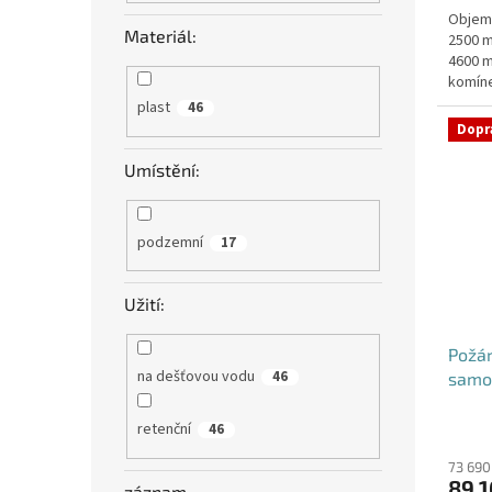
Objem:
z
Materiál:
2500 m
5
4600 m
hvězdi
komíne
objedn
plast
46
Dopr
Umístění:
podzemní
17
Užití:
Požá
na dešťovou vodu
46
samo
retenční
46
73 690
89 1
záznam