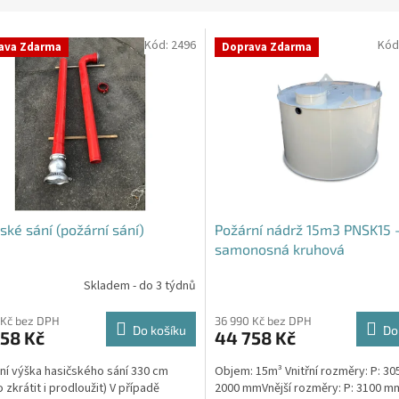
Kód:
2496
Kód
ava Zdarma
Doprava Zdarma
ské sání (požární sání)
Požární nádrž 15m3 PNSK15 
samonosná kruhová
Skladem - do 3 týdnů
rné
cení
ktu
 Kč bez DPH
36 990 Kč bez DPH
Do košíku
Do
58 Kč
44 758 Kč
ní výška hasičského sání 330 cm
Objem: 15m³ Vnitřní rozměry: P: 30
 zkrátit i prodloužit) V případě
2000 mmVnější rozměry: P: 3100 mm