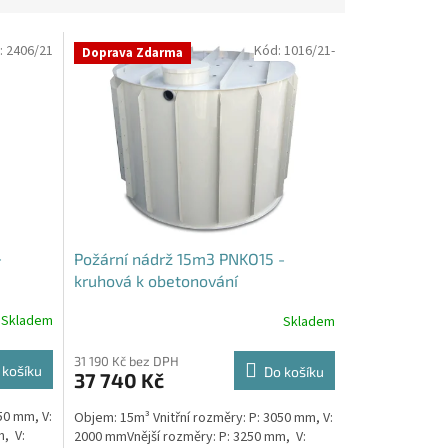
:
2406/21
Kód:
1016/21-
Doprava Zdarma
-
Požární nádrž 15m3 PNKO15 -
kruhová k obetonování
Skladem
Skladem
31 190 Kč bez DPH
 košíku
Do košíku
37 740 Kč
50 mm, V:
Objem: 15m³ Vnitřní rozměry: P: 3050 mm, V:
, V:
2000 mmVnější rozměry: P: 3250 mm, V: