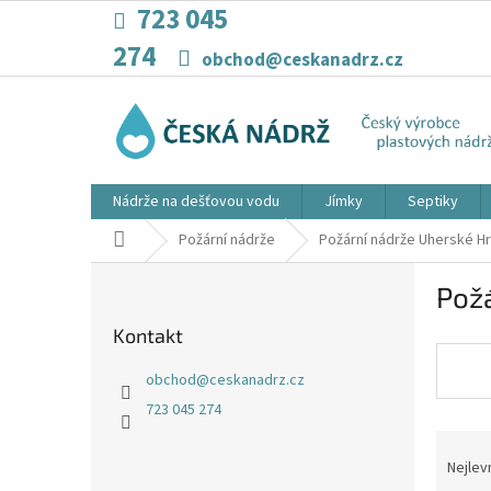
Přejít
723 045
na
274
obsah
obchod@ceskanadrz.cz
Nádrže na dešťovou vodu
Jímky
Septiky
Domů
Požární nádrže
Požární nádrže Uherské Hr
P
Požá
o
s
Kontakt
t
r
obchod
@
ceskanadrz.cz
a
723 045 274
n
Ř
n
a
í
Nejlev
z