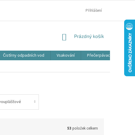
MOJE OBJEDNÁVKA
Přihlášení
NÁKUPNÍ
Prázdný košík
KOŠÍK
Čistírny odpadních vod
Vsakování
Přečerpávací jímky
vouplášťové
53
položek celkem