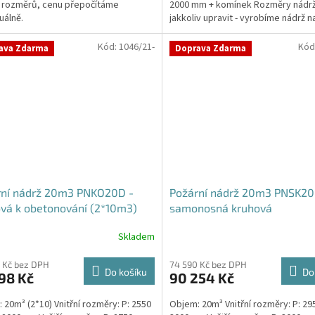
 rozměrů, cenu přepočítáme
2000 mm + komínek Rozměry nádr
ček.
uálně.
jakkoliv upravit - vyrobíme nádrž n
míru!Nádrž...
Kód:
1046/21-
Kód
ava Zdarma
Doprava Zdarma
rní nádrž 20m3 PNKO20D -
Požární nádrž 20m3 PNSK20
vá k obetonování (2*10m3)
samonosná kruhová
Skladem
 Kč bez DPH
74 590 Kč bez DPH
Do košíku
Do
98 Kč
90 254 Kč
 20m³ (2*10) Vnitřní rozměry: P: 2550
Objem: 20m³ Vnitřní rozměry: P: 29