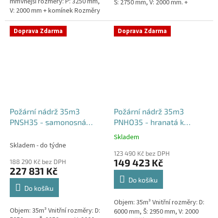
mmVnější rozměry: P: 3250 mm,
Š: 2750 mm, V: 2000 mm. +
V: 2000 mm + komínek Rozměry
komínek Běžná doba dodání 2-3
nádrže možno jakkoliv upravit -
týdny od objednávky....
vyrobíme nádrž na...
Doprava Zdarma
Doprava Zdarma
Požární nádrž 35m3
Požární nádrž 35m3
PNSH35 - samonosná
PNHO35 - hranatá k
hranatá
obetonování
Skladem
Průměrné
Skladem - do týdne
hodnocení
123 490 Kč bez DPH
produktu
149 423 Kč
188 290 Kč bez DPH
je
227 831 Kč
5,0
Do košíku
z
Do košíku
5
Objem: 35m³ Vnitřní rozměry: D:
hvězdiček.
Objem: 35m³ Vnitřní rozměry: D:
6000 mm, Š: 2950 mm, V: 2000