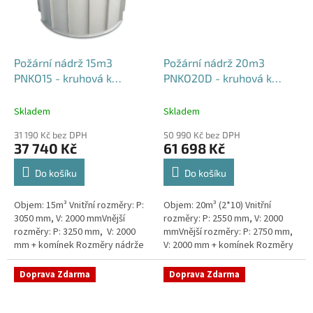
Požární nádrž 15m3
Požární nádrž 20m3
PNKO15 - kruhová k
PNKO20D - kruhová k
obetonování
obetonování (2*10m3)
Skladem
Skladem
31 190 Kč bez DPH
50 990 Kč bez DPH
37 740 Kč
61 698 Kč
Do košíku
Do košíku
Objem: 15m³ Vnitřní rozměry: P:
Objem: 20m³ (2*10) Vnitřní
3050 mm, V: 2000 mmVnější
rozměry: P: 2550 mm, V: 2000
rozměry: P: 3250 mm, V: 2000
mmVnější rozměry: P: 2750 mm,
mm + komínek Rozměry nádrže
V: 2000 mm + komínek Rozměry
možno jakkoliv upravit -
nádrže možno jakkoliv upravit -
vyrobíme nádrž na míru!Nádrž...
vyrobíme nádrž na...
Doprava Zdarma
Doprava Zdarma