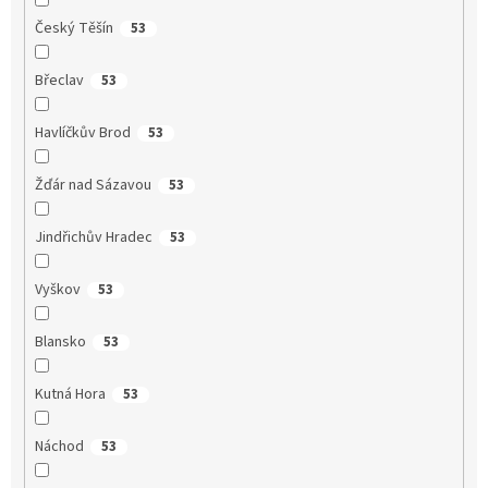
Český Těšín
53
Břeclav
53
Havlíčkův Brod
53
Žďár nad Sázavou
53
Jindřichův Hradec
53
Vyškov
53
Blansko
53
Kutná Hora
53
Náchod
53