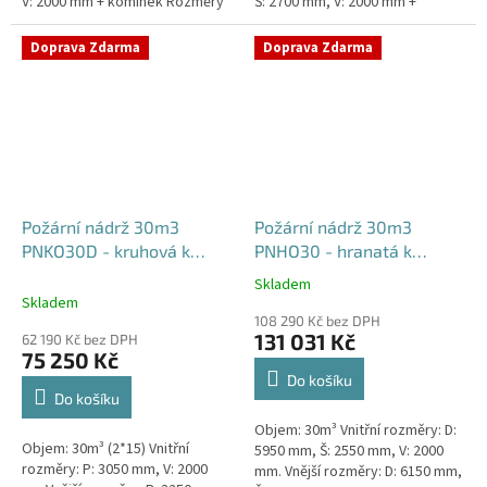
V: 2000 mm + komínek Rozměry
Š: 2700 mm, V: 2000 mm +
nádrže možno jakkoliv upravit -
komínek Běžná doba dodání 2-3
vyrobíme nádrž na...
týdny od objednávky. Rozměry...
Doprava Zdarma
Doprava Zdarma
Požární nádrž 30m3
Požární nádrž 30m3
PNKO30D - kruhová k
PNHO30 - hranatá k
obetonování (2*15m3)
obetonování
Skladem
Průměrné
Skladem
hodnocení
108 290 Kč bez DPH
produktu
131 031 Kč
62 190 Kč bez DPH
je
75 250 Kč
5,0
Do košíku
z
Do košíku
5
Objem: 30m³ Vnitřní rozměry: D:
hvězdiček.
Objem: 30m³ (2*15) Vnitřní
5950 mm, Š: 2550 mm, V: 2000
rozměry: P: 3050 mm, V: 2000
mm. Vnější rozměry: D: 6150 mm,