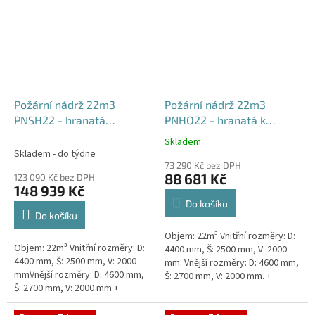
Požární nádrž 22m3
Požární nádrž 22m3
PNSH22 - hranatá
PNHO22 - hranatá k
samonosná
obetonování
Skladem
Průměrné
Skladem - do týdne
hodnocení
73 290 Kč bez DPH
produktu
88 681 Kč
123 090 Kč bez DPH
je
148 939 Kč
5,0
Do košíku
z
Do košíku
5
Objem: 22m³ Vnitřní rozměry: D:
hvězdiček.
Objem: 22m³ Vnitřní rozměry: D:
4400 mm, Š: 2500 mm, V: 2000
4400 mm, Š: 2500 mm, V: 2000
mm. Vnější rozměry: D: 4600 mm,
mmVnější rozměry: D: 4600 mm,
Š: 2700 mm, V: 2000 mm. +
Š: 2700 mm, V: 2000 mm +
komínek Běžná doba dodání 2-3
komínek Běžná doba dodání 2-3
týdny od objednávky....