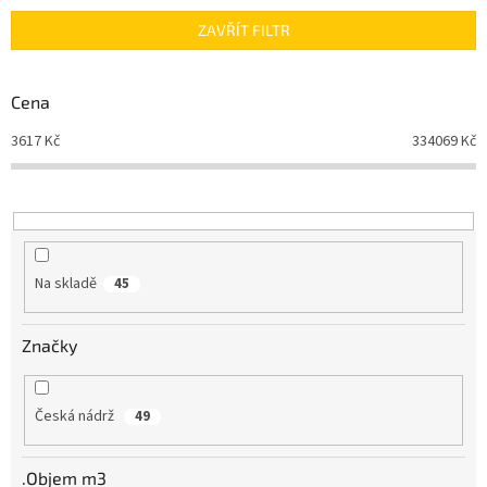
n
ZAVŘÍT FILTR
í
p
r
Cena
o
d
3617
Kč
334069
Kč
u
k
t
ů
Na skladě
45
Značky
Česká nádrž
49
.Objem m3