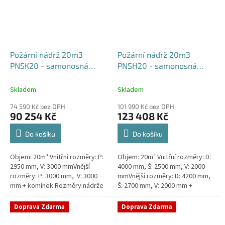
Požární nádrž 20m3
Požární nádrž 20m3
PNSK20 - samonosná
PNSH20 - samonosná
kruhová
hranatá 400x250x200
Skladem
Skladem
74 590 Kč bez DPH
101 990 Kč bez DPH
90 254 Kč
123 408 Kč
Do košíku
Do košíku
Objem: 20m³ Vnitřní rozměry: P:
Objem: 20m³ Vnitřní rozměry: D:
2950 mm, V: 3000 mmVnější
4000 mm, Š: 2500 mm, V: 2000
rozměry: P: 3000 mm, V: 3000
mmVnější rozměry: D: 4200 mm,
mm + komínek Rozměry nádrže
Š: 2700 mm, V: 2000 mm +
možno jakkoliv upravit -
komínek Běžná doba dodání 2-3
vyrobíme nádrž na míru!Nádrž...
týdny od objednávky. Rozměry...
Doprava Zdarma
Doprava Zdarma