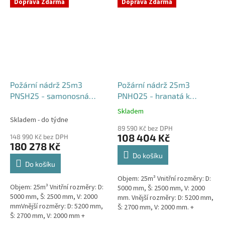
týdny od objednávky. Rozměry...
Doprava Zdarma
Doprava Zdarma
Požární nádrž 25m3
Požární nádrž 25m3
PNSH25 - samonosná
PNHO25 - hranatá k
hranatá
obetonování
Skladem
Průměrné
Skladem - do týdne
hodnocení
89 590 Kč bez DPH
produktu
108 404 Kč
148 990 Kč bez DPH
je
180 278 Kč
5,0
Do košíku
z
Do košíku
5
Objem: 25m³ Vnitřní rozměry: D:
hvězdiček.
Objem: 25m³ Vnitřní rozměry: D:
5000 mm, Š: 2500 mm, V: 2000
5000 mm, Š: 2500 mm, V: 2000
mm. Vnější rozměry: D: 5200 mm,
mmVnější rozměry: D: 5200 mm,
Š: 2700 mm, V: 2000 mm. +
Š: 2700 mm, V: 2000 mm +
komínek Běžná doba dodání 2-3