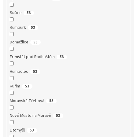
Sušice
53
Rumburk
53
Domažlice
53
Frenštát pod Radhoštěm
53
Humpolec
53
Kuřim
53
Moravská Třebová
53
Nové Město na Moravě
53
Litomyšl
53