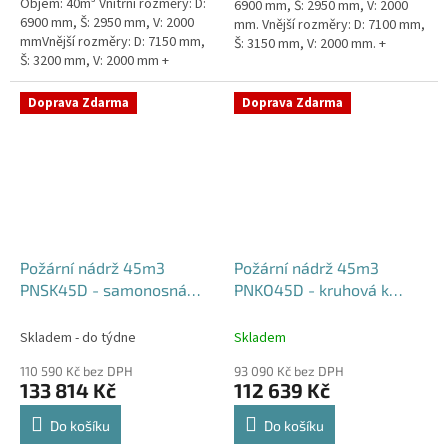
Objem: 40m³ Vnitřní rozměry: D:
6900 mm, Š: 2950 mm, V: 2000
6900 mm, Š: 2950 mm, V: 2000
mm. Vnější rozměry: D: 7100 mm,
mmVnější rozměry: D: 7150 mm,
Š: 3150 mm, V: 2000 mm. +
Š: 3200 mm, V: 2000 mm +
komínek Běžná doba dodání 2-3
komínek Běžná doba dodání 2-3
týdny od objednávky....
týdny od objednávky. Rozměry...
Doprava Zdarma
Doprava Zdarma
Požární nádrž 45m3
Požární nádrž 45m3
PNSK45D - samonosná
PNKO45D - kruhová k
kruhová (3*15m3)
obetonování (3*15m3)
Skladem - do týdne
Skladem
110 590 Kč bez DPH
93 090 Kč bez DPH
133 814 Kč
112 639 Kč
Do košíku
Do košíku