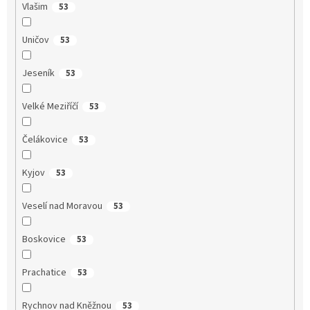
Vlašim
53
Uničov
53
Jeseník
53
Velké Meziříčí
53
Čelákovice
53
Kyjov
53
Veselí nad Moravou
53
Boskovice
53
Prachatice
53
Rychnov nad Kněžnou
53