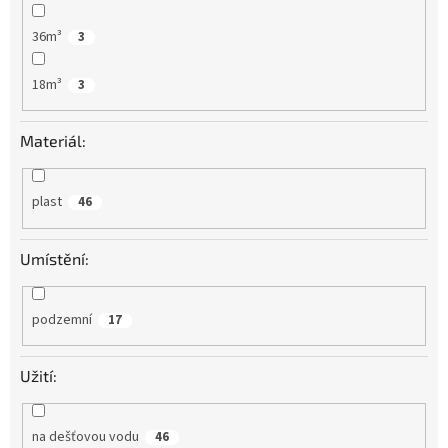
36m³
3
18m³
3
Materiál:
plast
46
Umístění:
podzemní
17
Užití:
na dešťovou vodu
46