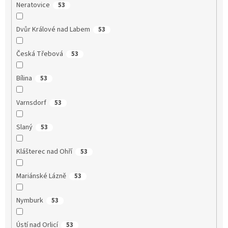
Neratovice
53
Dvůr Králové nad Labem
53
Česká Třebová
53
Bílina
53
Varnsdorf
53
Slaný
53
Klášterec nad Ohří
53
Mariánské Lázně
53
Nymburk
53
Ústí nad Orlicí
53