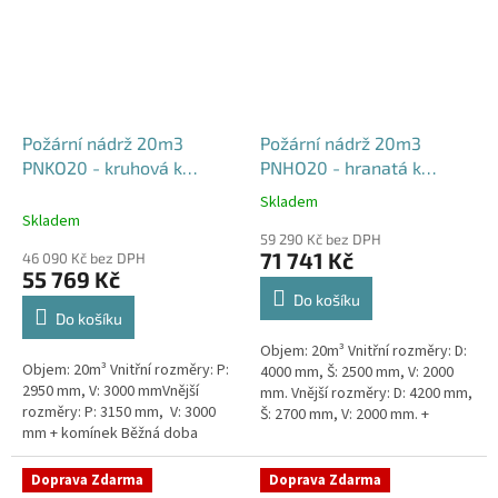
Požární nádrž 20m3
Požární nádrž 20m3
PNKO20 - kruhová k
PNHO20 - hranatá k
obetonování
obetonování
Skladem
Průměrné
400x250x200
Skladem
hodnocení
59 290 Kč bez DPH
produktu
71 741 Kč
46 090 Kč bez DPH
je
55 769 Kč
5,0
Do košíku
z
Do košíku
5
Objem: 20m³ Vnitřní rozměry: D:
hvězdiček.
Objem: 20m³ Vnitřní rozměry: P:
4000 mm, Š: 2500 mm, V: 2000
2950 mm, V: 3000 mmVnější
mm. Vnější rozměry: D: 4200 mm,
rozměry: P: 3150 mm, V: 3000
Š: 2700 mm, V: 2000 mm. +
mm + komínek Běžná doba
komínek Běžná doba dodání 2-3
dodání 2-3 týdny od objednávky.
týdny od objednávky....
Rozměry nádrže možno...
Doprava Zdarma
Doprava Zdarma