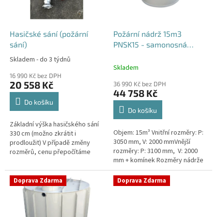
p
r
o
d
Hasičské sání (požární
Požární nádrž 15m3
u
sání)
PNSK15 - samonosná
k
kruhová
Skladem - do 3 týdnů
Průměrné
t
Skladem
hodnocení
ů
16 990 Kč bez DPH
produktu
20 558 Kč
36 990 Kč bez DPH
je
44 758 Kč
4,2
Do košíku
z
Do košíku
5
Základní výška hasičského sání
hvězdiček.
Objem: 15m³ Vnitřní rozměry: P:
330 cm (možno zkrátit i
3050 mm, V: 2000 mmVnější
prodloužit) V případě změny
rozměry: P: 3100 mm, V: 2000
rozměrů, cenu přepočítáme
mm + komínek Rozměry nádrže
individuálně.
možno jakkoliv upravit -
vyrobíme nádrž na míru!Nádrž...
Doprava Zdarma
Doprava Zdarma