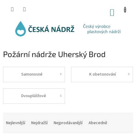
Přejít
na
NÁKUP
obsah
KOŠÍK
Požární nádrže Uherský Brod
Samonosné
K obetonování
Dvouplášťové
Ř
a
Nejlevnější
Nejdražší
Nejprodávanější
Abecedně
z
e