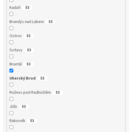
Kadaň
53
Brandýs nad Labem
53
Ostrov
53
Svitavy
53
Bruntál
53
Uherský Brod
53
Rožnov pod Radhoštěm
53
Jičín
53
Rakovník
53