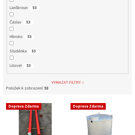
Lanškroun
53
Čáslav
53
Hlinsko
53
Studénka
53
Litovel
53
VYMAZAT FILTRY
Položek k zobrazení:
53
V
Doprava Zdarma
Doprava Zdarma
ý
p
i
s