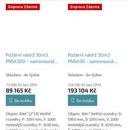
komínek Běžná doba dodání 2-3
týdny od objednávky....
týdny od objednávky. Rozměry...
Doprava Zdarma
Doprava Zdarma
Požární nádrž 30m3
Požární nádrž 30m3
PNSK30D - samonosná
PNSH30 - samonosná
kruhová (2*15m3)
hranatá
Skladem - do týdne
Skladem - do týdne
73 690 Kč bez DPH
159 590 Kč bez DPH
89 165 Kč
193 104 Kč
Do košíku
Do košíku
Objem: 30m³ (2*15) Vnitřní
Objem: 30m³ Vnitřní rozměry: D:
rozměry: P: 3050 mm, V: 2000
5950 mm, Š: 2550 mm, V: 2000
mmVnější rozměry: P: 3100 mm,
mmVnější rozměry: D: 6150 mm,