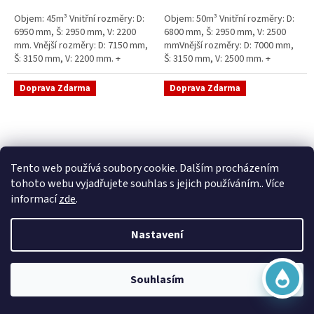
5
5
Objem: 45m³ Vnitřní rozměry: D:
Objem: 50m³ Vnitřní rozměry: D:
hvězdiček.
hvězdiček.
6950 mm, Š: 2950 mm, V: 2200
6800 mm, Š: 2950 mm, V: 2500
mm. Vnější rozměry: D: 7150 mm,
mmVnější rozměry: D: 7000 mm,
Š: 3150 mm, V: 2200 mm. +
Š: 3150 mm, V: 2500 mm. +
komínek Běžná doba dodání 2-3
komínek Běžná doba dodání 2-3
týdny od objednávky....
týdny od objednávky. Rozměry...
Doprava Zdarma
Doprava Zdarma
Virtuální asistent
Tento web používá soubory cookie. Dalším procházením
Online
tohoto webu vyjadřujete souhlas s jejich používáním.. Více
informací
zde
.
Sací šachta samonosná
Sací šachta k obetonování
Nastavení
Začít konverzaci
Skladem
Průměrné
Skladem
hodnocení
20 790 Kč bez DPH
produktu
25 156 Kč
15 390 Kč bez DPH
Souhlasím
je
18 622 Kč
5,0
Do košíku
z