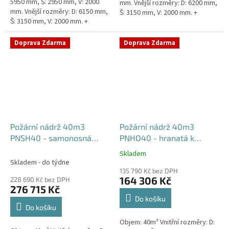
5950 mm, Š: 2950 mm, V: 2000
mm. Vnější rozměry: D: 6200 mm,
mm. Vnější rozměry: D: 6150 mm,
Š: 3150 mm, V: 2000 mm. +
Š: 3150 mm, V: 2000 mm. +
komínek Běžná doba dodání 2-3
komínek. Běžná doba dodání 2-3
týdny od objednávky....
týdny od objednávky....
Doprava Zdarma
Doprava Zdarma
Požární nádrž 40m3
Požární nádrž 40m3
PNSH40 - samonosná
PNHO40 - hranatá k
hranatá
obetonování
Skladem
Průměrné
Skladem - do týdne
hodnocení
135 790 Kč bez DPH
produktu
164 306 Kč
228 690 Kč bez DPH
je
276 715 Kč
5,0
Do košíku
z
Do košíku
5
Objem: 40m³ Vnitřní rozměry: D:
hvězdiček.