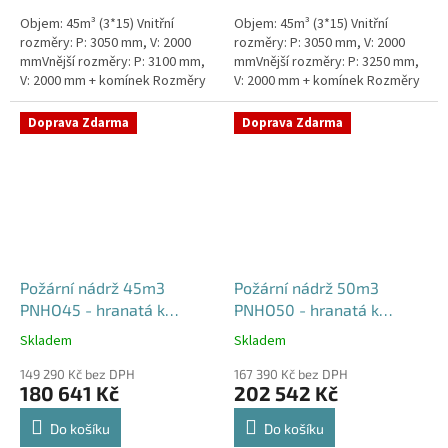
Objem: 45m³ (3*15) Vnitřní
Objem: 45m³ (3*15) Vnitřní
rozměry: P: 3050 mm, V: 2000
rozměry: P: 3050 mm, V: 2000
mmVnější rozměry: P: 3100 mm,
mmVnější rozměry: P: 3250 mm,
V: 2000 mm + komínek Rozměry
V: 2000 mm + komínek Rozměry
nádrže možno jakkoliv upravit -
nádrže možno jakkoliv upravit -
vyrobíme nádrž na...
vyrobíme nádrž na...
Doprava Zdarma
Doprava Zdarma
Požární nádrž 45m3
Požární nádrž 50m3
PNHO45 - hranatá k
PNHO50 - hranatá k
obetonování
obetonování
Skladem
Skladem
Průměrné
Průměrné
hodnocení
hodnocení
149 290 Kč bez DPH
167 390 Kč bez DPH
produktu
produktu
180 641 Kč
202 542 Kč
je
je
5,0
5,0
Do košíku
Do košíku
z
z