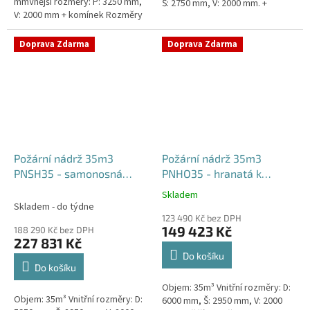
mmVnější rozměry: P: 3250 mm,
Š: 2750 mm, V: 2000 mm. +
V: 2000 mm + komínek Rozměry
komínek Běžná doba dodání 2-3
nádrže možno jakkoliv upravit -
týdny od objednávky....
vyrobíme nádrž na...
Doprava Zdarma
Doprava Zdarma
Požární nádrž 35m3
Požární nádrž 35m3
PNSH35 - samonosná
PNHO35 - hranatá k
hranatá
obetonování
Skladem
Průměrné
Skladem - do týdne
hodnocení
123 490 Kč bez DPH
produktu
149 423 Kč
188 290 Kč bez DPH
je
227 831 Kč
5,0
Do košíku
z
Do košíku
5
Objem: 35m³ Vnitřní rozměry: D:
hvězdiček.
Objem: 35m³ Vnitřní rozměry: D:
6000 mm, Š: 2950 mm, V: 2000