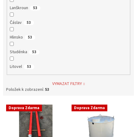
Lanškroun
53
Čáslav
53
Hlinsko
53
Studénka
53
Litovel
53
VYMAZAT FILTRY
Položek k zobrazení:
53
V
Doprava Zdarma
Doprava Zdarma
ý
p
i
s