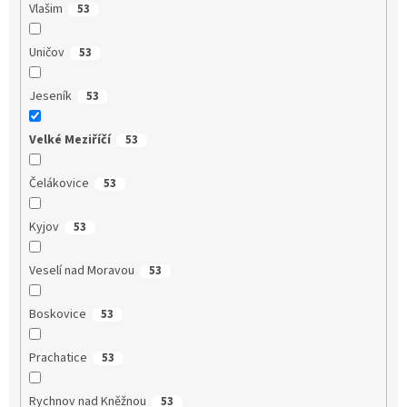
Vlašim
53
Uničov
53
Jeseník
53
Velké Meziříčí
53
Čelákovice
53
Kyjov
53
Veselí nad Moravou
53
Boskovice
53
Prachatice
53
Rychnov nad Kněžnou
53