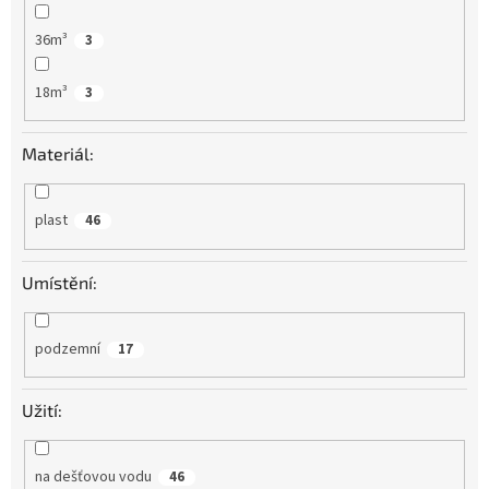
36m³
3
18m³
3
Materiál:
plast
46
Umístění:
podzemní
17
Užití:
na dešťovou vodu
46