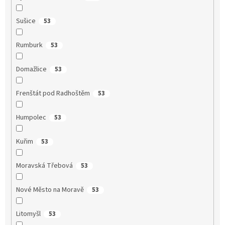
Sušice
53
Rumburk
53
Domažlice
53
Frenštát pod Radhoštěm
53
Humpolec
53
Kuřim
53
Moravská Třebová
53
Nové Město na Moravě
53
Litomyšl
53