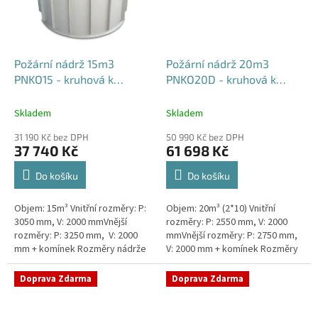
Požární nádrž 15m3
Požární nádrž 20m3
PNKO15 - kruhová k
PNKO20D - kruhová k
obetonování
obetonování (2*10m3)
Skladem
Skladem
31 190 Kč bez DPH
50 990 Kč bez DPH
37 740 Kč
61 698 Kč
Do košíku
Do košíku
Objem: 15m³ Vnitřní rozměry: P:
Objem: 20m³ (2*10) Vnitřní
3050 mm, V: 2000 mmVnější
rozměry: P: 2550 mm, V: 2000
rozměry: P: 3250 mm, V: 2000
mmVnější rozměry: P: 2750 mm,
mm + komínek Rozměry nádrže
V: 2000 mm + komínek Rozměry
možno jakkoliv upravit -
nádrže možno jakkoliv upravit -
vyrobíme nádrž na míru!Nádrž...
vyrobíme nádrž na...
Doprava Zdarma
Doprava Zdarma