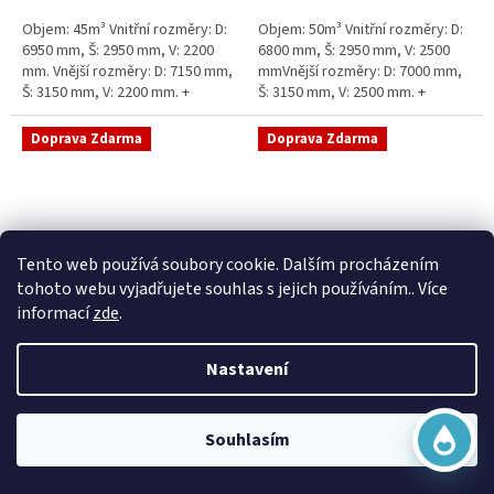
5
5
Objem: 45m³ Vnitřní rozměry: D:
Objem: 50m³ Vnitřní rozměry: D:
hvězdiček.
hvězdiček.
6950 mm, Š: 2950 mm, V: 2200
6800 mm, Š: 2950 mm, V: 2500
mm. Vnější rozměry: D: 7150 mm,
mmVnější rozměry: D: 7000 mm,
Š: 3150 mm, V: 2200 mm. +
Š: 3150 mm, V: 2500 mm. +
komínek Běžná doba dodání 2-3
komínek Běžná doba dodání 2-3
týdny od objednávky....
týdny od objednávky. Rozměry...
Doprava Zdarma
Doprava Zdarma
Virtuální asistent
Tento web používá soubory cookie. Dalším procházením
Online
tohoto webu vyjadřujete souhlas s jejich používáním.. Více
informací
zde
.
Sací šachta samonosná
Sací šachta k obetonování
Nastavení
Začít konverzaci
Skladem
Průměrné
Skladem
hodnocení
20 790 Kč bez DPH
produktu
25 156 Kč
15 390 Kč bez DPH
Souhlasím
je
18 622 Kč
5,0
Do košíku
z