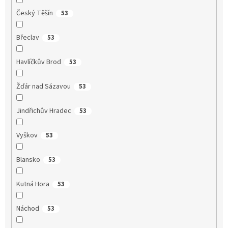
Český Těšín
53
Břeclav
53
Havlíčkův Brod
53
Žďár nad Sázavou
53
Jindřichův Hradec
53
Vyškov
53
Blansko
53
Kutná Hora
53
Náchod
53