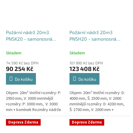
Požární nádrž 20m3
Požární nádrž 20m3
PNSK20 - samonosná
PNSH20 - samonosná
kruhová
hranatá 400x250x200
Skladem
Skladem
74 590 Kč bez DPH
101 990 Kč bez DPH
90 254 Kč
123 408 Kč
Do košíku
Do košíku
Objem: 20m³ Vnitřní rozměry: P:
Objem: 20m³ Vnitřní rozměry: D:
2950 mm, V: 3000 mmVnější
4000 mm, Š: 2500 mm, V: 2000
rozměry: P: 3000 mm, V: 3000
mmVnější rozměry: D: 4200 mm,
mm + komínek Rozměry nádrže
Š: 2700 mm, V: 2000 mm +
možno jakkoliv upravit -
komínek Běžná doba dodání 2-3
vyrobíme nádrž na míru!Nádrž...
týdny od objednávky. Rozměry...
Doprava Zdarma
Doprava Zdarma