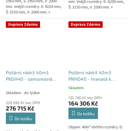
5950 mm, Š: 2950 mm, V: 2000
mm. Vnější rozměry: D: 6200 mm,
mm. Vnější rozměry: D: 6150 mm,
Š: 3150 mm, V: 2000 mm. +
Š: 3150 mm, V: 2000 mm. +
komínek Běžná doba dodání 2-3
komínek. Běžná doba dodání 2-3
týdny od objednávky....
týdny od objednávky....
Doprava Zdarma
Doprava Zdarma
Požární nádrž 40m3
Požární nádrž 40m3
PNSH40 - samonosná
PNHO40 - hranatá k
hranatá
obetonování
Skladem
Průměrné
Skladem - do týdne
hodnocení
135 790 Kč bez DPH
produktu
164 306 Kč
228 690 Kč bez DPH
je
276 715 Kč
5,0
Do košíku
z
Do košíku
5
Objem: 40m³ Vnitřní rozměry: D:
hvězdiček.