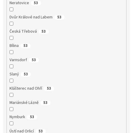
Neratovice
53
Dvůr Králové nad Labem
53
Česká Třebová
53
Bílina
53
Varnsdorf
53
Slaný
53
Klášterec nad Ohří
53
Mariánské Lázně
53
Nymburk
53
Ústí nad Orlicí
53