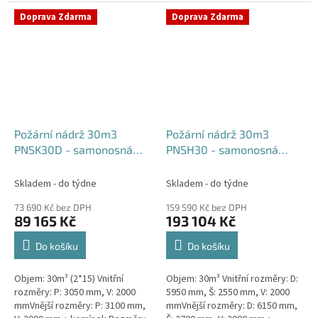
komínek Běžná doba dodání 2-3
týdny od objednávky....
týdny od objednávky. Rozměry...
Doprava Zdarma
Doprava Zdarma
Požární nádrž 30m3
Požární nádrž 30m3
PNSK30D - samonosná
PNSH30 - samonosná
kruhová (2*15m3)
hranatá
Skladem - do týdne
Skladem - do týdne
73 690 Kč bez DPH
159 590 Kč bez DPH
89 165 Kč
193 104 Kč
Do košíku
Do košíku
Objem: 30m³ (2*15) Vnitřní
Objem: 30m³ Vnitřní rozměry: D:
rozměry: P: 3050 mm, V: 2000
5950 mm, Š: 2550 mm, V: 2000
mmVnější rozměry: P: 3100 mm,
mmVnější rozměry: D: 6150 mm,