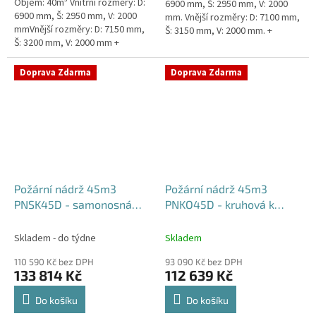
Objem: 40m³ Vnitřní rozměry: D:
6900 mm, Š: 2950 mm, V: 2000
6900 mm, Š: 2950 mm, V: 2000
mm. Vnější rozměry: D: 7100 mm,
mmVnější rozměry: D: 7150 mm,
Š: 3150 mm, V: 2000 mm. +
Š: 3200 mm, V: 2000 mm +
komínek Běžná doba dodání 2-3
komínek Běžná doba dodání 2-3
týdny od objednávky....
týdny od objednávky. Rozměry...
Doprava Zdarma
Doprava Zdarma
Požární nádrž 45m3
Požární nádrž 45m3
PNSK45D - samonosná
PNKO45D - kruhová k
kruhová (3*15m3)
obetonování (3*15m3)
Skladem - do týdne
Skladem
110 590 Kč bez DPH
93 090 Kč bez DPH
133 814 Kč
112 639 Kč
Do košíku
Do košíku