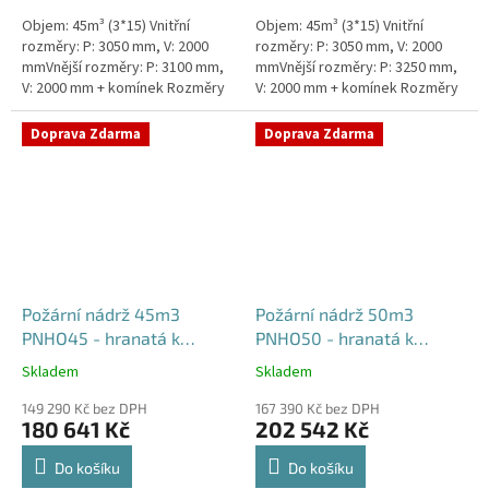
Objem: 45m³ (3*15) Vnitřní
Objem: 45m³ (3*15) Vnitřní
rozměry: P: 3050 mm, V: 2000
rozměry: P: 3050 mm, V: 2000
mmVnější rozměry: P: 3100 mm,
mmVnější rozměry: P: 3250 mm,
V: 2000 mm + komínek Rozměry
V: 2000 mm + komínek Rozměry
nádrže možno jakkoliv upravit -
nádrže možno jakkoliv upravit -
vyrobíme nádrž na...
vyrobíme nádrž na...
Doprava Zdarma
Doprava Zdarma
Požární nádrž 45m3
Požární nádrž 50m3
PNHO45 - hranatá k
PNHO50 - hranatá k
obetonování
obetonování
Skladem
Skladem
Průměrné
Průměrné
hodnocení
hodnocení
149 290 Kč bez DPH
167 390 Kč bez DPH
produktu
produktu
180 641 Kč
202 542 Kč
je
je
5,0
5,0
Do košíku
Do košíku
z
z