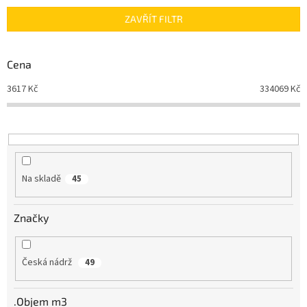
n
ZAVŘÍT FILTR
í
p
r
Cena
o
d
3617
Kč
334069
Kč
u
k
t
ů
Na skladě
45
Značky
Česká nádrž
49
.Objem m3