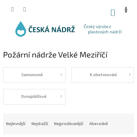
Přejít
na
NÁKUP
obsah
KOŠÍK
Požární nádrže Velké Meziříčí
Samonosné
K obetonování
Dvouplášťové
Ř
a
Nejlevnější
Nejdražší
Nejprodávanější
Abecedně
z
e