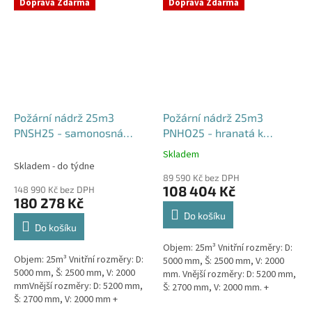
týdny od objednávky. Rozměry...
Doprava Zdarma
Doprava Zdarma
Požární nádrž 25m3
Požární nádrž 25m3
PNSH25 - samonosná
PNHO25 - hranatá k
hranatá
obetonování
Skladem
Průměrné
Skladem - do týdne
hodnocení
89 590 Kč bez DPH
produktu
108 404 Kč
148 990 Kč bez DPH
je
180 278 Kč
5,0
Do košíku
z
Do košíku
5
Objem: 25m³ Vnitřní rozměry: D:
hvězdiček.
Objem: 25m³ Vnitřní rozměry: D:
5000 mm, Š: 2500 mm, V: 2000
5000 mm, Š: 2500 mm, V: 2000
mm. Vnější rozměry: D: 5200 mm,
mmVnější rozměry: D: 5200 mm,
Š: 2700 mm, V: 2000 mm. +
Š: 2700 mm, V: 2000 mm +
komínek Běžná doba dodání 2-3