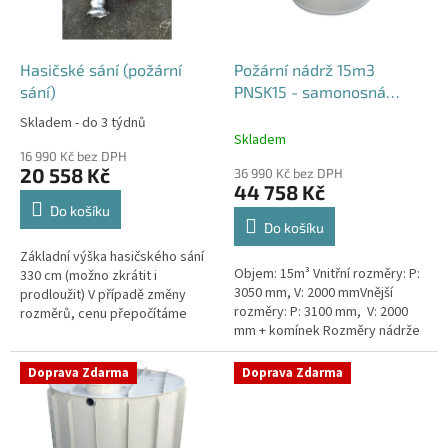
p
r
o
d
Hasičské sání (požární
Požární nádrž 15m3
u
sání)
PNSK15 - samonosná
k
kruhová
Skladem - do 3 týdnů
Průměrné
t
Skladem
hodnocení
ů
16 990 Kč bez DPH
produktu
20 558 Kč
36 990 Kč bez DPH
je
44 758 Kč
4,2
Do košíku
z
Do košíku
5
Základní výška hasičského sání
hvězdiček.
Objem: 15m³ Vnitřní rozměry: P:
330 cm (možno zkrátit i
3050 mm, V: 2000 mmVnější
prodloužit) V případě změny
rozměry: P: 3100 mm, V: 2000
rozměrů, cenu přepočítáme
mm + komínek Rozměry nádrže
individuálně.
možno jakkoliv upravit -
vyrobíme nádrž na míru!Nádrž...
Doprava Zdarma
Doprava Zdarma