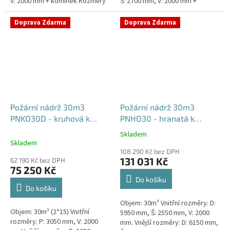
V: 2000 mm + komínek Rozměry
Š: 2700 mm, V: 2000 mm +
nádrže možno jakkoliv upravit -
komínek Běžná doba dodání 2-3
vyrobíme nádrž na...
týdny od objednávky. Rozměry...
Doprava Zdarma
Doprava Zdarma
Požární nádrž 30m3
Požární nádrž 30m3
PNKO30D - kruhová k
PNHO30 - hranatá k
obetonování (2*15m3)
obetonování
Skladem
Průměrné
Skladem
hodnocení
108 290 Kč bez DPH
produktu
131 031 Kč
62 190 Kč bez DPH
je
75 250 Kč
5,0
Do košíku
z
Do košíku
5
Objem: 30m³ Vnitřní rozměry: D:
hvězdiček.
Objem: 30m³ (2*15) Vnitřní
5950 mm, Š: 2550 mm, V: 2000
rozměry: P: 3050 mm, V: 2000
mm. Vnější rozměry: D: 6150 mm,