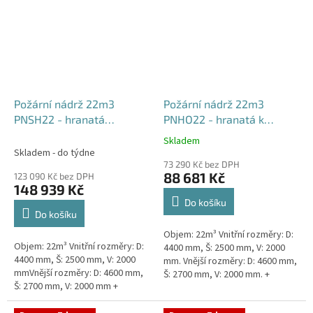
Požární nádrž 22m3
Požární nádrž 22m3
PNSH22 - hranatá
PNHO22 - hranatá k
samonosná
obetonování
Skladem
Průměrné
Skladem - do týdne
hodnocení
73 290 Kč bez DPH
produktu
88 681 Kč
123 090 Kč bez DPH
je
148 939 Kč
5,0
Do košíku
z
Do košíku
5
Objem: 22m³ Vnitřní rozměry: D:
hvězdiček.
Objem: 22m³ Vnitřní rozměry: D:
4400 mm, Š: 2500 mm, V: 2000
4400 mm, Š: 2500 mm, V: 2000
mm. Vnější rozměry: D: 4600 mm,
mmVnější rozměry: D: 4600 mm,
Š: 2700 mm, V: 2000 mm. +
Š: 2700 mm, V: 2000 mm +
komínek Běžná doba dodání 2-3
komínek Běžná doba dodání 2-3
týdny od objednávky....