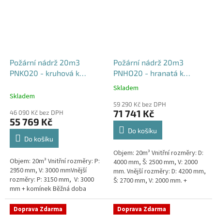
Požární nádrž 20m3
Požární nádrž 20m3
PNKO20 - kruhová k
PNHO20 - hranatá k
obetonování
obetonování
Skladem
Průměrné
400x250x200
Skladem
hodnocení
59 290 Kč bez DPH
produktu
71 741 Kč
46 090 Kč bez DPH
je
55 769 Kč
5,0
Do košíku
z
Do košíku
5
Objem: 20m³ Vnitřní rozměry: D:
hvězdiček.
Objem: 20m³ Vnitřní rozměry: P:
4000 mm, Š: 2500 mm, V: 2000
2950 mm, V: 3000 mmVnější
mm. Vnější rozměry: D: 4200 mm,
rozměry: P: 3150 mm, V: 3000
Š: 2700 mm, V: 2000 mm. +
mm + komínek Běžná doba
komínek Běžná doba dodání 2-3
dodání 2-3 týdny od objednávky.
týdny od objednávky....
Rozměry nádrže možno...
Doprava Zdarma
Doprava Zdarma