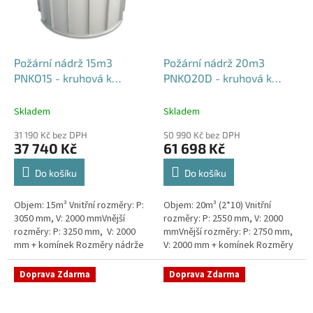
Požární nádrž 15m3
Požární nádrž 20m3
PNKO15 - kruhová k
PNKO20D - kruhová k
obetonování
obetonování (2*10m3)
Skladem
Skladem
31 190 Kč bez DPH
50 990 Kč bez DPH
37 740 Kč
61 698 Kč
Do košíku
Do košíku
Objem: 15m³ Vnitřní rozměry: P:
Objem: 20m³ (2*10) Vnitřní
3050 mm, V: 2000 mmVnější
rozměry: P: 2550 mm, V: 2000
rozměry: P: 3250 mm, V: 2000
mmVnější rozměry: P: 2750 mm,
mm + komínek Rozměry nádrže
V: 2000 mm + komínek Rozměry
možno jakkoliv upravit -
nádrže možno jakkoliv upravit -
vyrobíme nádrž na míru!Nádrž...
vyrobíme nádrž na...
Doprava Zdarma
Doprava Zdarma