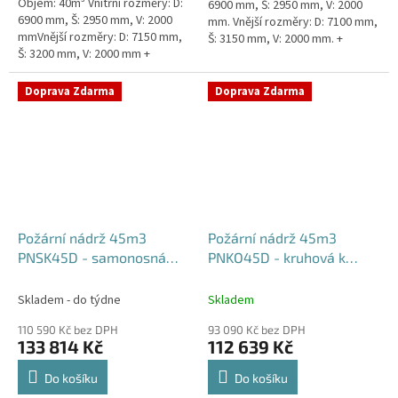
Objem: 40m³ Vnitřní rozměry: D:
6900 mm, Š: 2950 mm, V: 2000
6900 mm, Š: 2950 mm, V: 2000
mm. Vnější rozměry: D: 7100 mm,
mmVnější rozměry: D: 7150 mm,
Š: 3150 mm, V: 2000 mm. +
Š: 3200 mm, V: 2000 mm +
komínek Běžná doba dodání 2-3
komínek Běžná doba dodání 2-3
týdny od objednávky....
týdny od objednávky. Rozměry...
Doprava Zdarma
Doprava Zdarma
Požární nádrž 45m3
Požární nádrž 45m3
PNSK45D - samonosná
PNKO45D - kruhová k
kruhová (3*15m3)
obetonování (3*15m3)
Skladem - do týdne
Skladem
110 590 Kč bez DPH
93 090 Kč bez DPH
133 814 Kč
112 639 Kč
Do košíku
Do košíku