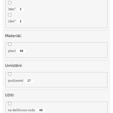
36m³
3
18m³
3
Materiál:
plast
46
Umístění:
podzemní
17
Užití:
na dešťovou vodu
46