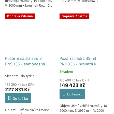
mmVnější rozměry: P: 3250 mm,
Š: 2750 mm, V: 2000 mm. +
V: 2000 mm + komínek Rozměry
komínek Běžná doba dodání 2-3
nádrže možno jakkoliv upravit -
týdny od objednávky....
vyrobíme nádrž na...
Doprava Zdarma
Doprava Zdarma
Požární nádrž 35m3
Požární nádrž 35m3
PNSH35 - samonosná
PNHO35 - hranatá k
hranatá
obetonování
Skladem
Průměrné
Skladem - do týdne
hodnocení
123 490 Kč bez DPH
produktu
149 423 Kč
188 290 Kč bez DPH
je
227 831 Kč
5,0
Do košíku
z
Do košíku
5
Objem: 35m³ Vnitřní rozměry: D:
hvězdiček.
Objem: 35m³ Vnitřní rozměry: D:
6000 mm, Š: 2950 mm, V: 2000