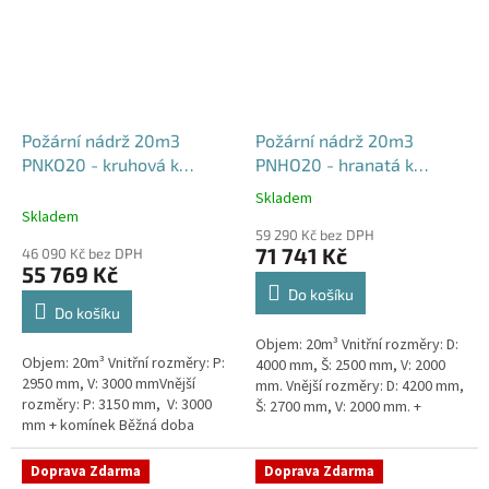
Požární nádrž 20m3
Požární nádrž 20m3
PNKO20 - kruhová k
PNHO20 - hranatá k
obetonování
obetonování
Skladem
Průměrné
400x250x200
Skladem
hodnocení
59 290 Kč bez DPH
produktu
71 741 Kč
46 090 Kč bez DPH
je
55 769 Kč
5,0
Do košíku
z
Do košíku
5
Objem: 20m³ Vnitřní rozměry: D:
hvězdiček.
Objem: 20m³ Vnitřní rozměry: P:
4000 mm, Š: 2500 mm, V: 2000
2950 mm, V: 3000 mmVnější
mm. Vnější rozměry: D: 4200 mm,
rozměry: P: 3150 mm, V: 3000
Š: 2700 mm, V: 2000 mm. +
mm + komínek Běžná doba
komínek Běžná doba dodání 2-3
dodání 2-3 týdny od objednávky.
týdny od objednávky....
Rozměry nádrže možno...
Doprava Zdarma
Doprava Zdarma