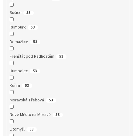
Sušice
53
Rumburk
53
Domažlice
53
Frenštát pod Radhoštěm
53
Humpolec
53
Kuřim
53
Moravská Třebová
53
Nové Město na Moravě
53
Litomyšl
53