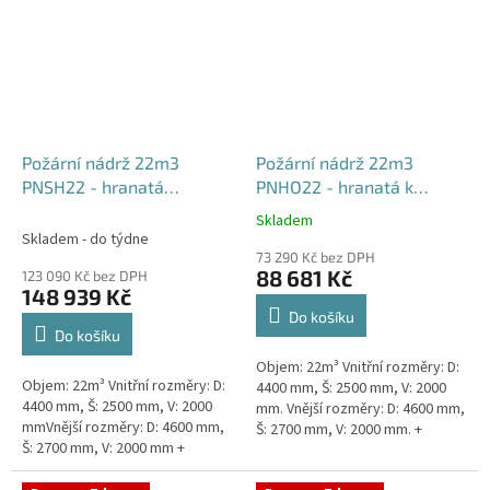
Požární nádrž 22m3
Požární nádrž 22m3
PNSH22 - hranatá
PNHO22 - hranatá k
samonosná
obetonování
Skladem
Průměrné
Skladem - do týdne
hodnocení
73 290 Kč bez DPH
produktu
88 681 Kč
123 090 Kč bez DPH
je
148 939 Kč
5,0
Do košíku
z
Do košíku
5
Objem: 22m³ Vnitřní rozměry: D:
hvězdiček.
Objem: 22m³ Vnitřní rozměry: D:
4400 mm, Š: 2500 mm, V: 2000
4400 mm, Š: 2500 mm, V: 2000
mm. Vnější rozměry: D: 4600 mm,
mmVnější rozměry: D: 4600 mm,
Š: 2700 mm, V: 2000 mm. +
Š: 2700 mm, V: 2000 mm +
komínek Běžná doba dodání 2-3
komínek Běžná doba dodání 2-3
týdny od objednávky....