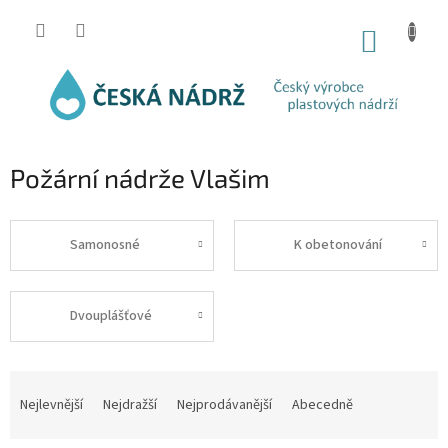
Přejít
na
NÁKUP
obsah
KOŠÍK
Požární nádrže Vlašim
Samonosné
K obetonování
Dvouplášťové
Ř
a
Nejlevnější
Nejdražší
Nejprodávanější
Abecedně
z
e