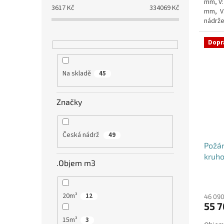
mm, V:
3617
Kč
334069
Kč
mm, V
nádrže
nádrž n
Dopr
Na skladě
45
Značky
Česká nádrž
49
Požá
kruho
.Objem m3
20m³
12
46 090
55 7
15m³
3