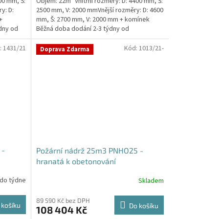
00 mm, Š:
Objem: 22m³ Vnitřní rozměry: D: 4400 mm, Š:
y: D:
2500 mm, V: 2000 mmVnější rozměry: D: 4600
+
mm, Š: 2700 mm, V: 2000 mm + komínek
dny od
Běžná doba dodání 2-3 týdny od
objednávky. Rozměry...
:
1431/21
Kód:
1013/21-
Doprava Zdarma
 -
Požární nádrž 25m3 PNHO25 -
hranatá k obetonování
 do týdne
Skladem
Průměrné
hodnocení
produktu
89 590 Kč bez DPH
 košíku
Do košíku
108 404 Kč
je