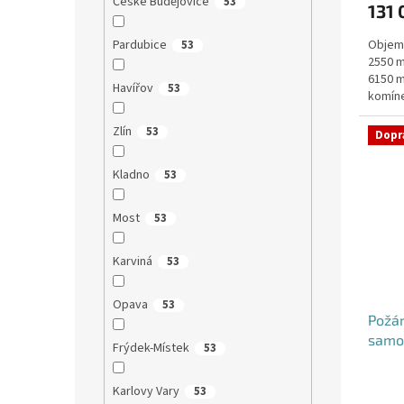
České Budějovice
53
131 
je
5,0
Pardubice
Objem:
53
z
2550 m
5
6150 m
hvězdi
Havířov
53
komíne
objedn
Zlín
53
Dopr
Kladno
53
Most
53
Karviná
53
Opava
53
Požá
samo
Frýdek-Místek
53
Karlovy Vary
53