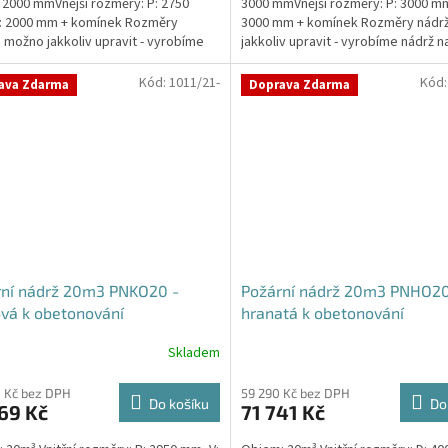
 2000 mmVnější rozměry: P: 2750
3000 mmVnější rozměry: P: 3000 mm
: 2000 mm + komínek Rozměry
3000 mm + komínek Rozměry nádr
 možno jakkoliv upravit - vyrobíme
jakkoliv upravit - vyrobíme nádrž n
a...
míru!Nádrž...
Kód:
1011/21-
Kód
ava Zdarma
Doprava Zdarma
rní nádrž 20m3 PNKO20 -
Požární nádrž 20m3 PNHO20
vá k obetonování
hranatá k obetonování
400x250x200
Skladem
Průměrné
hodnocení
produktu
 Kč bez DPH
59 290 Kč bez DPH
Do košíku
Do
69 Kč
71 741 Kč
je
5,0