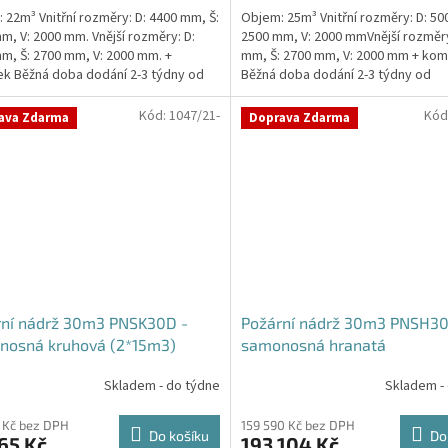
 22m³ Vnitřní rozměry: D: 4400 mm, Š:
Objem: 25m³ Vnitřní rozměry: D: 50
m, V: 2000 mm. Vnější rozměry: D:
2500 mm, V: 2000 mmVnější rozměry
m, Š: 2700 mm, V: 2000 mm. +
mm, Š: 2700 mm, V: 2000 mm + kom
ček.
k Běžná doba dodání 2-3 týdny od
Běžná doba dodání 2-3 týdny od
ávky....
objednávky. Rozměry...
Kód:
1047/21-
Kód
ava Zdarma
Doprava Zdarma
rní nádrž 30m3 PNSK30D -
Požární nádrž 30m3 PNSH30
nosná kruhová (2*15m3)
samonosná hranatá
Skladem - do týdne
Skladem -
 Kč bez DPH
159 590 Kč bez DPH
Do košíku
Do
65 Kč
193 104 Kč