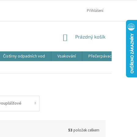
MOJE OBJEDNÁVKA
Přihlášení
NÁKUPNÍ
Prázdný košík
KOŠÍK
Čistírny odpadních vod
Vsakování
Přečerpávací jímky
vouplášťové
53
položek celkem