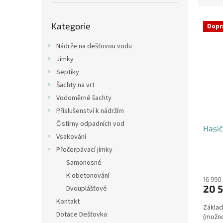
p
e
a
Přeskočit
V
n
n
Kategorie
kategorie
Dopr
ý
í
e
p
p
l
Nádrže na dešťovou vodu
i
r
Jímky
s
o
Septiky
p
d
Šachty na vrt
r
u
o
k
Vodoměrné šachty
d
t
Příslušenství k nádržím
u
ů
Čistírny odpadních vod
Hasič
k
Vsakování
t
Přečerpávací jímky
ů
Průmě
Samonosné
hodno
K obetonování
produ
16 990
20 5
Dvouplášťové
je
4,2
Kontakt
Základ
z
Dotace Dešťovka
(možno
5