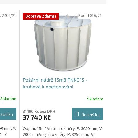
:
2406/21
Kód:
1016/21-
Doprava Zdarma
-
Požární nádrž 15m3 PNKO15 -
kruhová k obetonování
Skladem
Skladem
31 190 Kč bez DPH
 košíku
Do košíku
37 740 Kč
50 mm, V:
Objem: 15m³ Vnitřní rozměry: P: 3050 mm, V:
, V:
2000 mmVnější rozměry: P: 3250 mm, V: