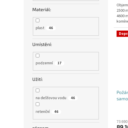
Objem:
z
Materiál:
2500 m
5
4600 m
hvězdi
komíne
objedn
plast
46
Dopr
Umístění:
podzemní
17
Užití:
Požá
na dešťovou vodu
46
samo
retenční
46
73 690
89 1
záznam