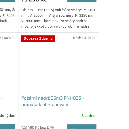
50 mm, Š:
Objem: 30m³ (2*15) Vnitřní rozměry: P: 3050
: D: 6150
mm, V: 2000 mmVnější rozměry: P: 3250 mm,
ínek
V: 2000 mm + komínek Rozměry nádrže
možno jakkoliv upravit - vyrobíme nádrž
na...
:
1443/21
Kód:
1012/21-
Doprava Zdarma
 -
Požární nádrž 35m3 PNHO35 -
hranatá k obetonování
 do týdne
Skladem
Průměrné
hodnocení
produktu
123 490 Kč bez DPH