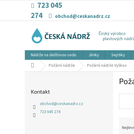
Přejít
723 045
na
274
obsah
obchod@ceskanadrz.cz
Nádrže na dešťovou vodu
Jímky
Septiky
Domů
Požární nádrže
Požární nádrže Vyškov
P
Pož
o
s
Kontakt
t
r
obchod
@
ceskanadrz.cz
a
723 045 274
n
Ř
n
a
í
Nejlev
z