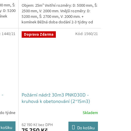
5,0
00 mm, Š:
Objem: 25m³ Vnitřní rozměry: D: 5000 mm, Š:
z
: D: 5200
2500 mm, V: 2000 mm. Vnější rozměry: D:
5
ínek
5200 mm, Š: 2700 mm, V: 2000 mm. +
hvězdiček.
komínek Běžná doba dodání 2-3 týdny od
objednávky....
:
1440/21
Kód:
1560/21
Doprava Zdarma
 -
Požární nádrž 30m3 PNKO30D -
kruhová k obetonování (2*15m3)
 do týdne
Skladem
62 190 Kč bez DPH
 košíku
Do košíku
75 250 Kč