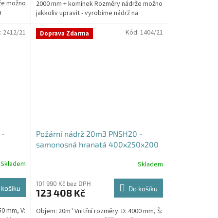
že možno
2000 mm + komínek Rozměry nádrže možno
a
jakkoliv upravit - vyrobíme nádrž na
míru!Nádrž...
:
2412/21
Kód:
1404/21
Doprava Zdarma
 -
Požární nádrž 20m3 PNSH20 -
samonosná hranatá 400x250x200
Skladem
Skladem
101 990 Kč bez DPH
 košíku
Do košíku
123 408 Kč
50 mm, V:
Objem: 20m³ Vnitřní rozměry: D: 4000 mm, Š: