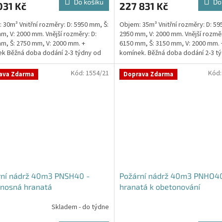
Do košíku
Do
031 Kč
227 831 Kč
 30m³ Vnitřní rozměry: D: 5950 mm, Š:
Objem: 35m³ Vnitřní rozměry: D: 59
m, V: 2000 mm. Vnější rozměry: D:
2950 mm, V: 2000 mm. Vnější rozměr
m, Š: 2750 mm, V: 2000 mm. +
6150 mm, Š: 3150 mm, V: 2000 mm. 
ček.
k Běžná doba dodání 2-3 týdny od
komínek. Běžná doba dodání 2-3 t
ávky....
objednávky....
Kód:
1554/21
Kód
ava Zdarma
Doprava Zdarma
rní nádrž 40m3 PNSH40 -
Požární nádrž 40m3 PNHO40
nosná hranatá
hranatá k obetonování
Skladem - do týdne
Průměrné
hodnocení