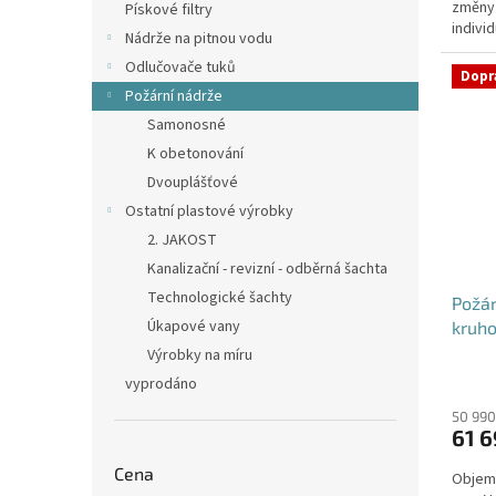
změny
hvězdi
Pískové filtry
individ
Nádrže na pitnou vodu
Odlučovače tuků
Dopr
Požární nádrže
Samonosné
K obetonování
Dvouplášťové
Ostatní plastové výrobky
2. JAKOST
Kanalizační - revizní - odběrná šachta
Technologické šachty
Požá
Úkapové vany
kruho
Výrobky na míru
vyprodáno
50 990
61 6
Cena
Objem: