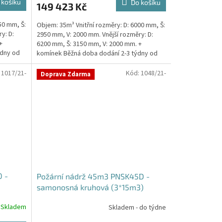
 košíku
Do košíku
149 423 Kč
je
5,0
50 mm, Š:
Objem: 35m³ Vnitřní rozměry: D: 6000 mm, Š:
z
y: D:
2950 mm, V: 2000 mm. Vnější rozměry: D:
5
+
6200 mm, Š: 3150 mm, V: 2000 mm. +
hvězdiček.
ýdny od
komínek Běžná doba dodání 2-3 týdny od
objednávky....
:
1017/21-
Kód:
1048/21-
Doprava Zdarma
 -
Požární nádrž 45m3 PNSK45D -
samonosná kruhová (3*15m3)
Skladem
Skladem - do týdne