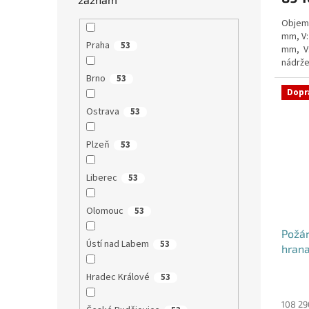
Objem:
mm, V:
Praha
53
mm, V
nádrže
nádrž n
Brno
53
Dopr
Ostrava
53
Plzeň
53
Liberec
53
Olomouc
53
Požá
Ústí nad Labem
53
hrana
Hradec Králové
53
Průmě
hodno
produ
108 29