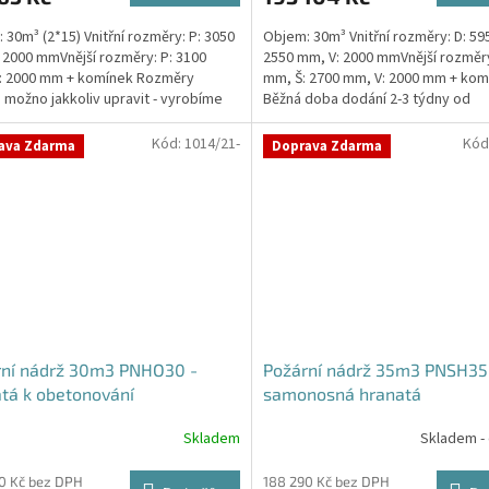
 30m³ (2*15) Vnitřní rozměry: P: 3050
Objem: 30m³ Vnitřní rozměry: D: 59
 2000 mmVnější rozměry: P: 3100
2550 mm, V: 2000 mmVnější rozměry
: 2000 mm + komínek Rozměry
mm, Š: 2700 mm, V: 2000 mm + kom
 možno jakkoliv upravit - vyrobíme
Běžná doba dodání 2-3 týdny od
a...
objednávky. Rozměry...
Kód:
1014/21-
Kód
ava Zdarma
Doprava Zdarma
rní nádrž 30m3 PNHO30 -
Požární nádrž 35m3 PNSH35
tá k obetonování
samonosná hranatá
Skladem
Skladem -
rné
cení
ktu
0 Kč bez DPH
188 290 Kč bez DPH