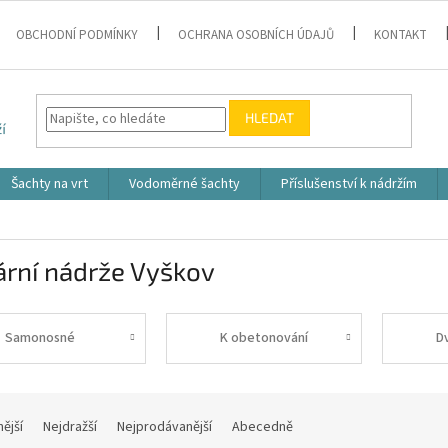
OBCHODNÍ PODMÍNKY
OCHRANA OSOBNÍCH ÚDAJŮ
KONTAKT
HLEDAT
Šachty na vrt
Vodoměrné šachty
Příslušenství k nádržím
ární nádrže Vyškov
Samonosné
K obetonování
D
nější
Nejdražší
Nejprodávanější
Abecedně