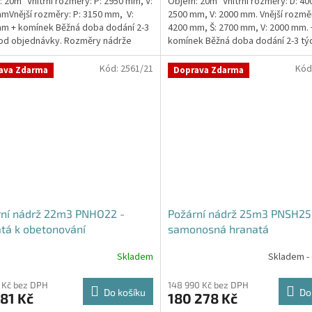
 20m³ Vnitřní rozměry: P: 2950 mm, V:
Objem: 20m³ Vnitřní rozměry: D: 40
z
mVnější rozměry: P: 3150 mm, V:
2500 mm, V: 2000 mm. Vnější rozměr
5
m + komínek Běžná doba dodání 2-3
4200 mm, Š: 2700 mm, V: 2000 mm. 
hvězdiček.
od objednávky. Rozměry nádrže
komínek Běžná doba dodání 2-3 tý
..
objednávky....
Kód:
2561/21
Kód
ava Zdarma
Doprava Zdarma
rní nádrž 22m3 PNHO22 -
Požární nádrž 25m3 PNSH25
tá k obetonování
samonosná hranatá
Skladem
Skladem -
rné
cení
ktu
 Kč bez DPH
148 990 Kč bez DPH
Do košíku
Do
81 Kč
180 278 Kč