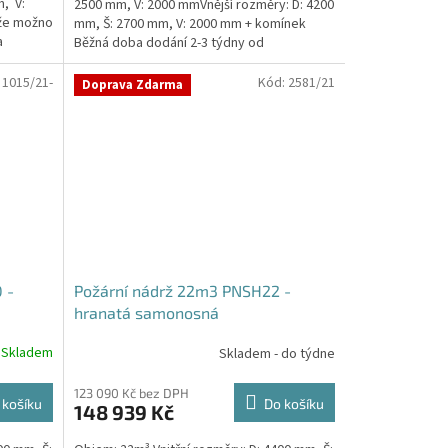
, V:
2500 mm, V: 2000 mmVnější rozměry: D: 4200
že možno
mm, Š: 2700 mm, V: 2000 mm + komínek
a
Běžná doba dodání 2-3 týdny od
objednávky. Rozměry...
:
1015/21-
Kód:
2581/21
Doprava Zdarma
 -
Požární nádrž 22m3 PNSH22 -
hranatá samonosná
Skladem
Skladem - do týdne
123 090 Kč bez DPH
 košíku
Do košíku
148 939 Kč