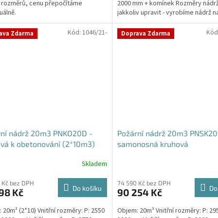
 rozměrů, cenu přepočítáme
2000 mm + komínek Rozměry nádr
ček.
uálně.
jakkoliv upravit - vyrobíme nádrž n
míru!Nádrž...
Kód:
1046/21-
Kód
ava Zdarma
Doprava Zdarma
rní nádrž 20m3 PNKO20D -
Požární nádrž 20m3 PNSK20
vá k obetonování (2*10m3)
samonosná kruhová
Skladem
 Kč bez DPH
74 590 Kč bez DPH
Do košíku
Do
98 Kč
90 254 Kč
 20m³ (2*10) Vnitřní rozměry: P: 2550
Objem: 20m³ Vnitřní rozměry: P: 29