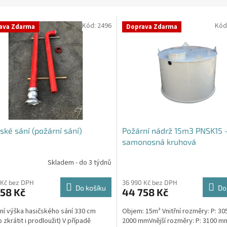
Kód:
2496
Kód
ava Zdarma
Doprava Zdarma
ské sání (požární sání)
Požární nádrž 15m3 PNSK15 
samonosná kruhová
Skladem - do 3 týdnů
rné
cení
ktu
 Kč bez DPH
36 990 Kč bez DPH
Do košíku
Do
58 Kč
44 758 Kč
ní výška hasičského sání 330 cm
Objem: 15m³ Vnitřní rozměry: P: 30
 zkrátit i prodloužit) V případě
2000 mmVnější rozměry: P: 3100 mm