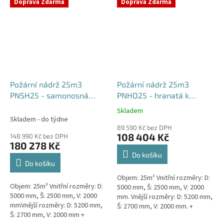
týdny od objednávky. Rozměry...
Doprava Zdarma
Doprava Zdarma
Požární nádrž 25m3
Požární nádrž 25m3
PNSH25 - samonosná
PNHO25 - hranatá k
hranatá
obetonování
Skladem
Průměrné
Skladem - do týdne
hodnocení
89 590 Kč bez DPH
produktu
108 404 Kč
148 990 Kč bez DPH
je
180 278 Kč
5,0
Do košíku
z
Do košíku
5
Objem: 25m³ Vnitřní rozměry: D:
hvězdiček.
Objem: 25m³ Vnitřní rozměry: D:
5000 mm, Š: 2500 mm, V: 2000
5000 mm, Š: 2500 mm, V: 2000
mm. Vnější rozměry: D: 5200 mm,
mmVnější rozměry: D: 5200 mm,
Š: 2700 mm, V: 2000 mm. +
Š: 2700 mm, V: 2000 mm +
komínek Běžná doba dodání 2-3