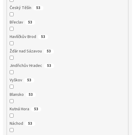
Český Těšín
53
Břeclav
53
Havlíčkův Brod
53
Žďár nad Sázavou
53
Jindřichův Hradec
53
Vyškov
53
Blansko
53
Kutná Hora
53
Náchod
53