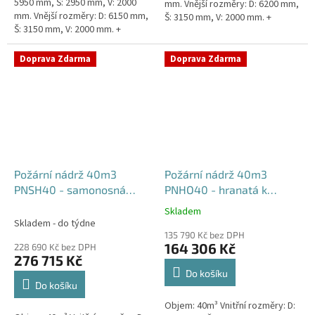
5950 mm, Š: 2950 mm, V: 2000
mm. Vnější rozměry: D: 6200 mm,
mm. Vnější rozměry: D: 6150 mm,
Š: 3150 mm, V: 2000 mm. +
Š: 3150 mm, V: 2000 mm. +
komínek Běžná doba dodání 2-3
komínek. Běžná doba dodání 2-3
týdny od objednávky....
týdny od objednávky....
Doprava Zdarma
Doprava Zdarma
Požární nádrž 40m3
Požární nádrž 40m3
PNSH40 - samonosná
PNHO40 - hranatá k
hranatá
obetonování
Skladem
Průměrné
Skladem - do týdne
hodnocení
135 790 Kč bez DPH
produktu
164 306 Kč
228 690 Kč bez DPH
je
276 715 Kč
5,0
Do košíku
z
Do košíku
5
Objem: 40m³ Vnitřní rozměry: D:
hvězdiček.