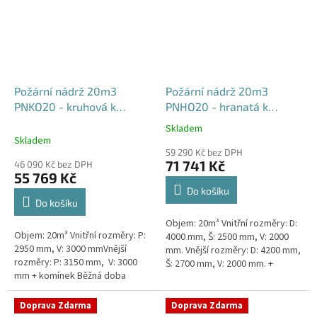
Požární nádrž 20m3
Požární nádrž 20m3
PNKO20 - kruhová k
PNHO20 - hranatá k
obetonování
obetonování
Skladem
Průměrné
400x250x200
Skladem
hodnocení
59 290 Kč bez DPH
produktu
71 741 Kč
46 090 Kč bez DPH
je
55 769 Kč
5,0
Do košíku
z
Do košíku
5
Objem: 20m³ Vnitřní rozměry: D:
hvězdiček.
Objem: 20m³ Vnitřní rozměry: P:
4000 mm, Š: 2500 mm, V: 2000
2950 mm, V: 3000 mmVnější
mm. Vnější rozměry: D: 4200 mm,
rozměry: P: 3150 mm, V: 3000
Š: 2700 mm, V: 2000 mm. +
mm + komínek Běžná doba
komínek Běžná doba dodání 2-3
dodání 2-3 týdny od objednávky.
týdny od objednávky....
Rozměry nádrže možno...
Doprava Zdarma
Doprava Zdarma