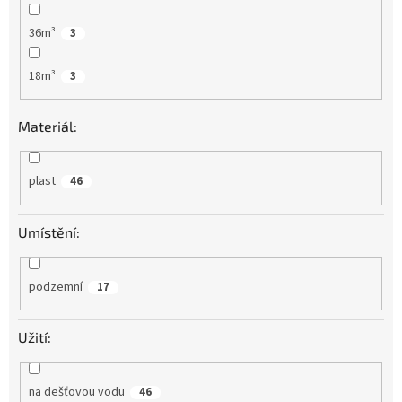
36m³
3
18m³
3
Materiál:
plast
46
Umístění:
podzemní
17
Užití:
na dešťovou vodu
46