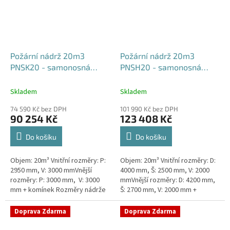
Požární nádrž 20m3
Požární nádrž 20m3
PNSK20 - samonosná
PNSH20 - samonosná
kruhová
hranatá 400x250x200
Skladem
Skladem
74 590 Kč bez DPH
101 990 Kč bez DPH
90 254 Kč
123 408 Kč
Do košíku
Do košíku
Objem: 20m³ Vnitřní rozměry: P:
Objem: 20m³ Vnitřní rozměry: D:
2950 mm, V: 3000 mmVnější
4000 mm, Š: 2500 mm, V: 2000
rozměry: P: 3000 mm, V: 3000
mmVnější rozměry: D: 4200 mm,
mm + komínek Rozměry nádrže
Š: 2700 mm, V: 2000 mm +
možno jakkoliv upravit -
komínek Běžná doba dodání 2-3
vyrobíme nádrž na míru!Nádrž...
týdny od objednávky. Rozměry...
Doprava Zdarma
Doprava Zdarma