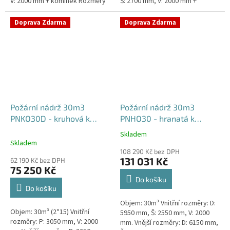
V: 2000 mm + komínek Rozměry
Š: 2700 mm, V: 2000 mm +
nádrže možno jakkoliv upravit -
komínek Běžná doba dodání 2-3
vyrobíme nádrž na...
týdny od objednávky. Rozměry...
Doprava Zdarma
Doprava Zdarma
Požární nádrž 30m3
Požární nádrž 30m3
PNKO30D - kruhová k
PNHO30 - hranatá k
obetonování (2*15m3)
obetonování
Skladem
Průměrné
Skladem
hodnocení
108 290 Kč bez DPH
produktu
131 031 Kč
62 190 Kč bez DPH
je
75 250 Kč
5,0
Do košíku
z
Do košíku
5
Objem: 30m³ Vnitřní rozměry: D:
hvězdiček.
Objem: 30m³ (2*15) Vnitřní
5950 mm, Š: 2550 mm, V: 2000
rozměry: P: 3050 mm, V: 2000
mm. Vnější rozměry: D: 6150 mm,