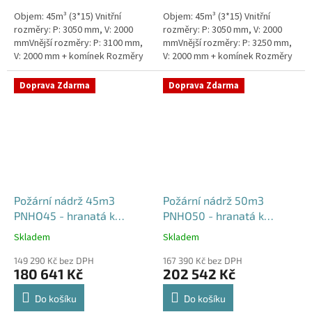
Objem: 45m³ (3*15) Vnitřní
Objem: 45m³ (3*15) Vnitřní
rozměry: P: 3050 mm, V: 2000
rozměry: P: 3050 mm, V: 2000
mmVnější rozměry: P: 3100 mm,
mmVnější rozměry: P: 3250 mm,
V: 2000 mm + komínek Rozměry
V: 2000 mm + komínek Rozměry
nádrže možno jakkoliv upravit -
nádrže možno jakkoliv upravit -
vyrobíme nádrž na...
vyrobíme nádrž na...
Doprava Zdarma
Doprava Zdarma
Požární nádrž 45m3
Požární nádrž 50m3
PNHO45 - hranatá k
PNHO50 - hranatá k
obetonování
obetonování
Skladem
Skladem
Průměrné
Průměrné
hodnocení
hodnocení
149 290 Kč bez DPH
167 390 Kč bez DPH
produktu
produktu
180 641 Kč
202 542 Kč
je
je
5,0
5,0
Do košíku
Do košíku
z
z