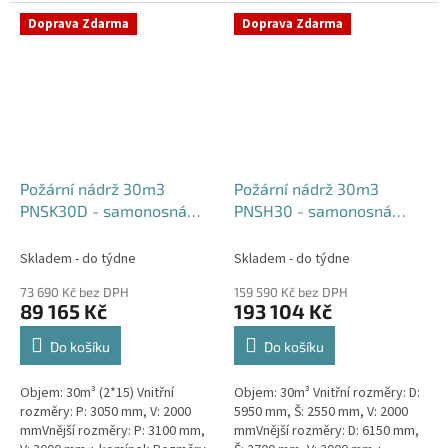
komínek Běžná doba dodání 2-3
týdny od objednávky....
týdny od objednávky. Rozměry...
Doprava Zdarma
Doprava Zdarma
Požární nádrž 30m3
Požární nádrž 30m3
PNSK30D - samonosná
PNSH30 - samonosná
kruhová (2*15m3)
hranatá
Skladem - do týdne
Skladem - do týdne
73 690 Kč bez DPH
159 590 Kč bez DPH
89 165 Kč
193 104 Kč
Do košíku
Do košíku
Objem: 30m³ (2*15) Vnitřní
Objem: 30m³ Vnitřní rozměry: D:
rozměry: P: 3050 mm, V: 2000
5950 mm, Š: 2550 mm, V: 2000
mmVnější rozměry: P: 3100 mm,
mmVnější rozměry: D: 6150 mm,