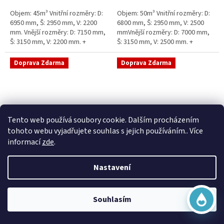
5
5
Objem: 45m³ Vnitřní rozměry: D:
Objem: 50m³ Vnitřní rozměry: D:
hvězdiček.
hvězdiček.
6950 mm, Š: 2950 mm, V: 2200
6800 mm, Š: 2950 mm, V: 2500
mm. Vnější rozměry: D: 7150 mm,
mmVnější rozměry: D: 7000 mm,
Š: 3150 mm, V: 2200 mm. +
Š: 3150 mm, V: 2500 mm. +
komínek Běžná doba dodání 2-3
komínek Běžná doba dodání 2-3
týdny od objednávky....
týdny od objednávky. Rozměry...
Doprava Zdarma
Doprava Zdarma
Virtuální asistent
Tento web používá soubory cookie. Dalším procházením
Online
tohoto webu vyjadřujete souhlas s jejich používáním.. Více
informací
zde
.
Sací šachta samonosná
Sací šachta k obetonování
Nastavení
Začít konverzaci
Skladem
Průměrné
Skladem
hodnocení
20 790 Kč bez DPH
produktu
25 156 Kč
15 390 Kč bez DPH
Souhlasím
je
18 622 Kč
5,0
Do košíku
z