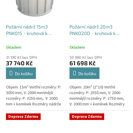
Požární nádrž 15m3
Požární nádrž 20m3
PNKO15 - kruhová k
PNKO20D - kruhová k
obetonování
obetonování (2*10m3)
Skladem
Skladem
31 190 Kč bez DPH
50 990 Kč bez DPH
37 740 Kč
61 698 Kč
Do košíku
Do košíku
Objem: 15m³ Vnitřní rozměry: P:
Objem: 20m³ (2*10) Vnitřní
3050 mm, V: 2000 mmVnější
rozměry: P: 2550 mm, V: 2000
rozměry: P: 3250 mm, V: 2000
mmVnější rozměry: P: 2750 mm,
mm + komínek Rozměry nádrže
V: 2000 mm + komínek Rozměry
možno jakkoliv upravit -
nádrže možno jakkoliv upravit -
vyrobíme nádrž na míru!Nádrž...
vyrobíme nádrž na...
Doprava Zdarma
Doprava Zdarma