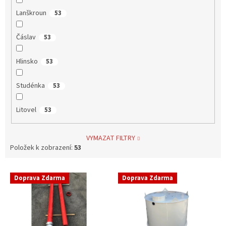
Lanškroun
53
Čáslav
53
Hlinsko
53
Studénka
53
Litovel
53
VYMAZAT FILTRY
Položek k zobrazení:
53
V
Doprava Zdarma
Doprava Zdarma
ý
p
i
s