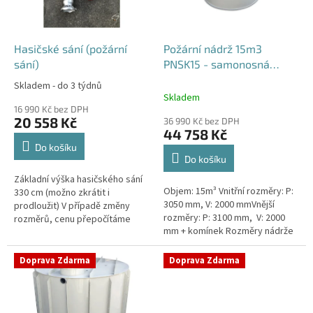
p
r
o
d
Hasičské sání (požární
Požární nádrž 15m3
u
sání)
PNSK15 - samonosná
k
kruhová
Skladem - do 3 týdnů
Průměrné
t
Skladem
hodnocení
ů
16 990 Kč bez DPH
produktu
20 558 Kč
36 990 Kč bez DPH
je
44 758 Kč
4,2
Do košíku
z
Do košíku
5
Základní výška hasičského sání
hvězdiček.
Objem: 15m³ Vnitřní rozměry: P:
330 cm (možno zkrátit i
3050 mm, V: 2000 mmVnější
prodloužit) V případě změny
rozměry: P: 3100 mm, V: 2000
rozměrů, cenu přepočítáme
mm + komínek Rozměry nádrže
individuálně.
možno jakkoliv upravit -
vyrobíme nádrž na míru!Nádrž...
Doprava Zdarma
Doprava Zdarma