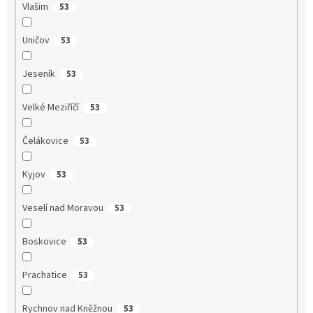
Vlašim
53
Uničov
53
Jeseník
53
Velké Meziříčí
53
Čelákovice
53
Kyjov
53
Veselí nad Moravou
53
Boskovice
53
Prachatice
53
Rychnov nad Kněžnou
53