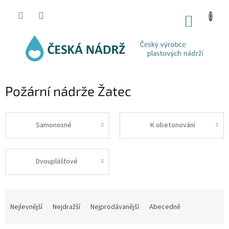
Přejít
na
NÁKUP
obsah
KOŠÍK
Požární nádrže Žatec
Samonosné
K obetonování
Dvouplášťové
Ř
a
Nejlevnější
Nejdražší
Nejprodávanější
Abecedně
z
e