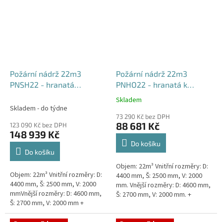
Požární nádrž 22m3
Požární nádrž 22m3
PNSH22 - hranatá
PNHO22 - hranatá k
samonosná
obetonování
Skladem
Průměrné
Skladem - do týdne
hodnocení
73 290 Kč bez DPH
produktu
88 681 Kč
123 090 Kč bez DPH
je
148 939 Kč
5,0
Do košíku
z
Do košíku
5
Objem: 22m³ Vnitřní rozměry: D:
hvězdiček.
Objem: 22m³ Vnitřní rozměry: D:
4400 mm, Š: 2500 mm, V: 2000
4400 mm, Š: 2500 mm, V: 2000
mm. Vnější rozměry: D: 4600 mm,
mmVnější rozměry: D: 4600 mm,
Š: 2700 mm, V: 2000 mm. +
Š: 2700 mm, V: 2000 mm +
komínek Běžná doba dodání 2-3
komínek Běžná doba dodání 2-3
týdny od objednávky....