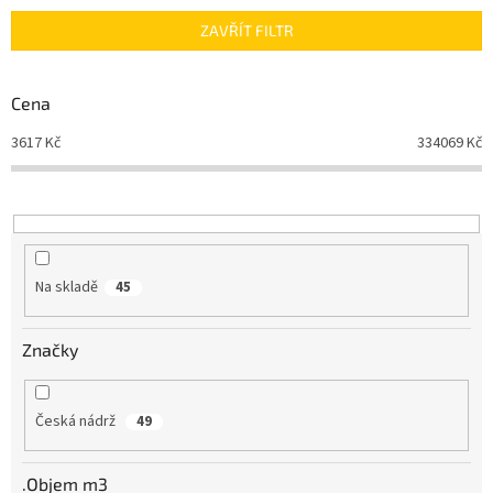
n
ZAVŘÍT FILTR
í
p
r
Cena
o
d
3617
Kč
334069
Kč
u
k
t
ů
Na skladě
45
Značky
Česká nádrž
49
.Objem m3