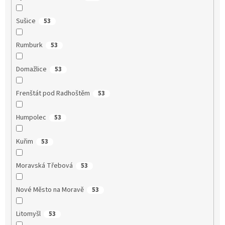
Sušice
53
Rumburk
53
Domažlice
53
Frenštát pod Radhoštěm
53
Humpolec
53
Kuřim
53
Moravská Třebová
53
Nové Město na Moravě
53
Litomyšl
53