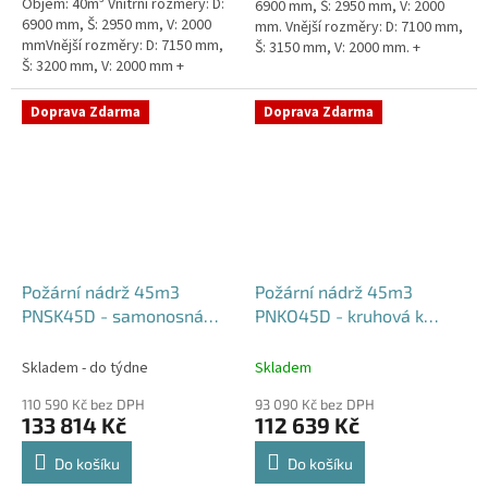
Objem: 40m³ Vnitřní rozměry: D:
6900 mm, Š: 2950 mm, V: 2000
6900 mm, Š: 2950 mm, V: 2000
mm. Vnější rozměry: D: 7100 mm,
mmVnější rozměry: D: 7150 mm,
Š: 3150 mm, V: 2000 mm. +
Š: 3200 mm, V: 2000 mm +
komínek Běžná doba dodání 2-3
komínek Běžná doba dodání 2-3
týdny od objednávky....
týdny od objednávky. Rozměry...
Doprava Zdarma
Doprava Zdarma
Požární nádrž 45m3
Požární nádrž 45m3
PNSK45D - samonosná
PNKO45D - kruhová k
kruhová (3*15m3)
obetonování (3*15m3)
Skladem - do týdne
Skladem
110 590 Kč bez DPH
93 090 Kč bez DPH
133 814 Kč
112 639 Kč
Do košíku
Do košíku