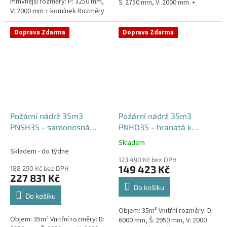
mmVnější rozměry: P: 3250 mm,
Š: 2750 mm, V: 2000 mm. +
V: 2000 mm + komínek Rozměry
komínek Běžná doba dodání 2-3
nádrže možno jakkoliv upravit -
týdny od objednávky....
vyrobíme nádrž na...
Doprava Zdarma
Doprava Zdarma
Požární nádrž 35m3
Požární nádrž 35m3
PNSH35 - samonosná
PNHO35 - hranatá k
hranatá
obetonování
Skladem
Průměrné
Skladem - do týdne
hodnocení
123 490 Kč bez DPH
produktu
149 423 Kč
188 290 Kč bez DPH
je
227 831 Kč
5,0
Do košíku
z
Do košíku
5
Objem: 35m³ Vnitřní rozměry: D:
hvězdiček.
Objem: 35m³ Vnitřní rozměry: D:
6000 mm, Š: 2950 mm, V: 2000