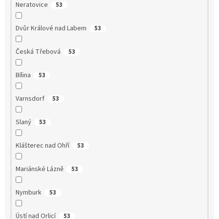
Neratovice
53
Dvůr Králové nad Labem
53
Česká Třebová
53
Bílina
53
Varnsdorf
53
Slaný
53
Klášterec nad Ohří
53
Mariánské Lázně
53
Nymburk
53
Ústí nad Orlicí
53