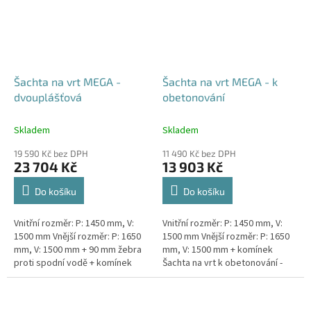
Šachta na vrt MEGA -
Šachta na vrt MEGA - k
dvouplášťová
obetonování
Skladem
Skladem
19 590 Kč bez DPH
11 490 Kč bez DPH
23 704 Kč
13 903 Kč
Do košíku
Do košíku
Vnitřní rozměr: P: 1450 mm, V:
Vnitřní rozměr: P: 1450 mm, V:
1500 mm Vnější rozměr: P: 1650
1500 mm Vnější rozměr: P: 1650
mm, V: 1500 mm + 90 mm žebra
mm, V: 1500 mm + komínek
proti spodní vodě + komínek
Šachta na vrt k obetonování -
Dvouplášťová vodoměrná šachta
vhodná pod parkovací stání,
- vhodná do míst...
komunikace nebo do míst...