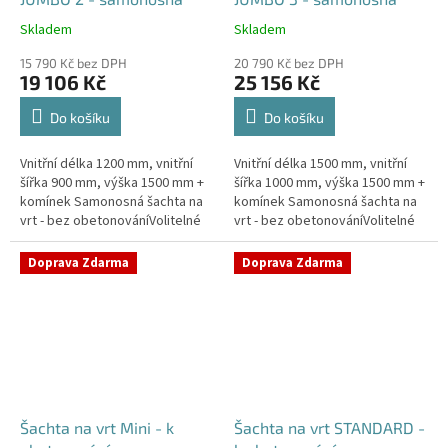
Skladem
Skladem
Průměrné
Průměrné
hodnocení
hodnocení
15 790 Kč bez DPH
20 790 Kč bez DPH
produktu
produktu
19 106 Kč
25 156 Kč
je
je
5,0
5,0
Do košíku
Do košíku
z
z
5
5
Vnitřní délka 1200 mm, vnitřní
Vnitřní délka 1500 mm, vnitřní
hvězdiček.
hvězdiček.
šířka 900 mm, výška 1500 mm +
šířka 1000 mm, výška 1500 mm +
komínek Samonosná šachta na
komínek Samonosná šachta na
vrt - bez obetonováníVolitelné
vrt - bez obetonováníVolitelné
průměry i pozice prostupů na
průměry i pozice prostupů na
pažení vrtu, hadice i...
pažení vrtu, hadice i...
Doprava Zdarma
Doprava Zdarma
Šachta na vrt Mini - k
Šachta na vrt STANDARD -