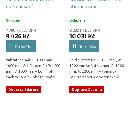
obetonování
obetonování
Skladem
Skladem
7 790 Kč bez DPH
8 290 Kč bez DPH
9 426 Kč
10 031 Kč
Do košíku
Do košíku
Vnitřní rozměr: P: 1000 mm, V:
Vnitřní rozměr: P: 1000 mm, V:
1000 mm Vnější rozměr: P: 1200
1200 mm Vnější rozměr: P: 1200
mm, V: 1000 mm + komínek
mm, V: 1200 mm + komínek
Šachta na vrt k obetonování -
Šachta na vrt k obetonování -
vhodná pod parkovací stání,
vhodná pod parkovací stání,
komunikace nebo do míst...
komunikace nebo do míst...
Doprava Zdarma
Doprava Zdarma