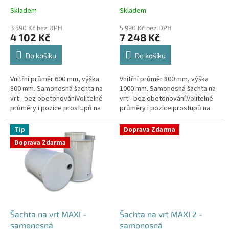
k
Skladem
Skladem
Průměrné
Průměrné
t
hodnocení
hodnocení
ů
3 390 Kč bez DPH
5 990 Kč bez DPH
produktu
produktu
4 102 Kč
7 248 Kč
je
je
4,4
4,3
Do košíku
Do košíku
z
z
5
5
Vnitřní průměr 600 mm, výška
Vnitřní průměr 800 mm, výška
hvězdiček.
hvězdiček.
800 mm. Samonosná šachta na
1000 mm. Samonosná šachta na
vrt - bez obetonováníVolitelné
vrt - bez obetonování.Volitelné
průměry i pozice prostupů na
průměry i pozice prostupů na
pažení vrtu, hadice i elektřinu -
pažení vrtu, hadice i elektřinu -
požadované průměry...
požadované průměry...
Tip
Doprava Zdarma
Doprava Zdarma
Šachta na vrt MAXI -
Šachta na vrt MAXI 2 -
samonosná
samonosná