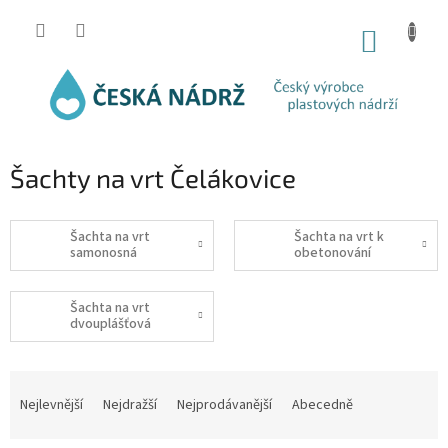
Přejít
na
NÁKUP
obsah
KOŠÍK
Šachty na vrt Čelákovice
Šachta na vrt
Šachta na vrt k
samonosná
obetonování
Šachta na vrt
dvouplášťová
Ř
a
Nejlevnější
Nejdražší
Nejprodávanější
Abecedně
z
e