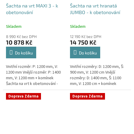
Šachta na vrt MAXI 3 - k
Šachta na vrt hranatá
obetonování
JUMBO - k obetonování
Skladem
Skladem
8 990 Kč bez DPH
12 190 Kč bez DPH
10 878 Kč
14 750 Kč
Do košíku
Do košíku
Vnitřní rozměr: P: 1200 mm, V:
Vnitřní rozměry: D: 1200 mm, Š:
1200 mm Vnější rozměr: P: 1400
900 mm, V: 1200 cm Vnější
mm, V: 1200 mm + komínek
rozměry: D: 1400 mm, Š: 1100
Šachta na vrt k obetonování -
mm, V: 1200 cm + komínek
vhodná pod parkovací stání,
Šachta na vrt k obetonování -
komunikace nebo do míst...
vhodná pod parkovací...
Doprava Zdarma
Doprava Zdarma