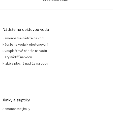
O
pozice prostupů na...
v
l
Z
á
á
d
p
a
a
Nádrže na dešťovou vodu
c
t
í
Samonostné nádrže na vodu
í
p
Nádrže na vodu k obetonování
r
v
Dvouplášťové nádrže na vodu
k
Sety nádrží na vodu
y
Nízké a ploché nádrže na vodu
v
ý
p
i
s
u
Jímky a septiky
Samonostné jímky