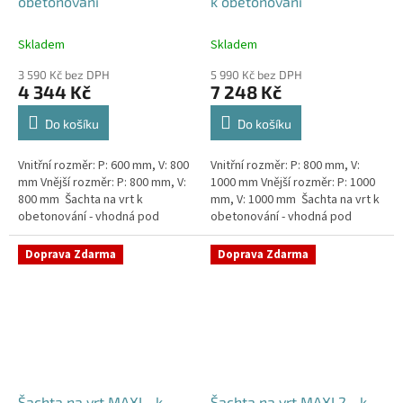
obetonování
k obetonování
Skladem
Skladem
3 590 Kč bez DPH
5 990 Kč bez DPH
4 344 Kč
7 248 Kč
Do košíku
Do košíku
Vnitřní rozměr: P: 600 mm, V: 800
Vnitřní rozměr: P: 800 mm, V:
mm Vnější rozměr: P: 800 mm, V:
1000 mm Vnější rozměr: P: 1000
800 mm Šachta na vrt k
mm, V: 1000 mm Šachta na vrt k
obetonování - vhodná pod
obetonování - vhodná pod
parkovací stání, komunikace
parkovací stání, komunikace
nebo do míst vyšším...
nebo do míst vyšším...
Doprava Zdarma
Doprava Zdarma
Šachta na vrt MAXI - k
Šachta na vrt MAXI 2 - k