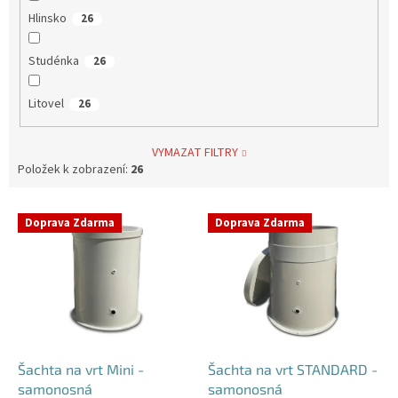
Hlinsko
26
Studénka
26
Litovel
26
VYMAZAT FILTRY
Položek k zobrazení:
26
V
Doprava Zdarma
Doprava Zdarma
ý
p
i
s
p
r
o
d
Šachta na vrt Mini -
Šachta na vrt STANDARD -
u
samonosná
samonosná