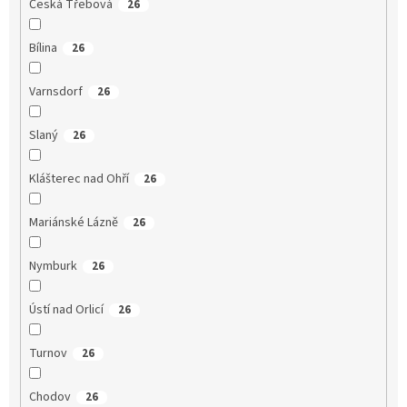
Česká Třebová
26
Bílina
26
Varnsdorf
26
Slaný
26
Klášterec nad Ohří
26
Mariánské Lázně
26
Nymburk
26
Ústí nad Orlicí
26
Turnov
26
Chodov
26