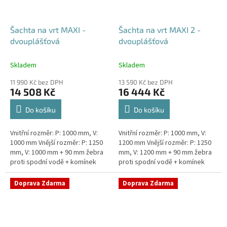
Šachta na vrt MAXI -
Šachta na vrt MAXI 2 -
dvouplášťová
dvouplášťová
Skladem
Skladem
11 990 Kč bez DPH
13 590 Kč bez DPH
14 508 Kč
16 444 Kč
Do košíku
Do košíku
Vnitřní rozměr: P: 1000 mm, V:
Vnitřní rozměr: P: 1000 mm, V:
1000 mm Vnější rozměr: P: 1250
1200 mm Vnější rozměr: P: 1250
mm, V: 1000 mm + 90 mm žebra
mm, V: 1200 mm + 90 mm žebra
proti spodní vodě + komínek
proti spodní vodě + komínek
Dvouplášťová vodoměrná šachta
Dvouplášťová vodoměrná šachta
- vhodná do míst...
- vhodná do míst...
Doprava Zdarma
Doprava Zdarma