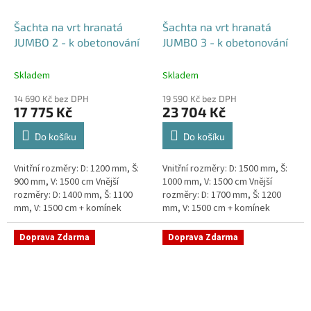
Šachta na vrt hranatá
Šachta na vrt hranatá
JUMBO 2 - k obetonování
JUMBO 3 - k obetonování
Skladem
Skladem
14 690 Kč bez DPH
19 590 Kč bez DPH
17 775 Kč
23 704 Kč
Do košíku
Do košíku
Vnitřní rozměry: D: 1200 mm, Š:
Vnitřní rozměry: D: 1500 mm, Š:
900 mm, V: 1500 cm Vnější
1000 mm, V: 1500 cm Vnější
rozměry: D: 1400 mm, Š: 1100
rozměry: D: 1700 mm, Š: 1200
mm, V: 1500 cm + komínek
mm, V: 1500 cm + komínek
Šachta na vrt k obetonování -
Šachta na vrt k obetonování -
vhodná pod parkovací...
vhodná pod parkovací...
Doprava Zdarma
Doprava Zdarma