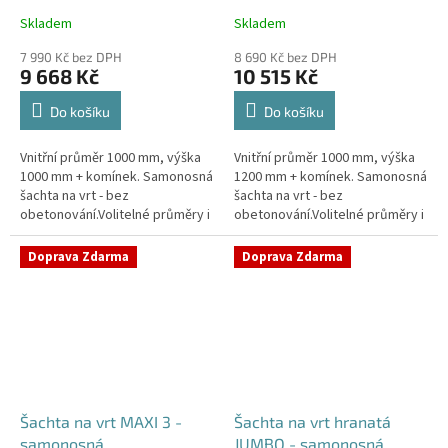
Skladem
Skladem
Průměrné
Průměrné
hodnocení
hodnocení
7 990 Kč bez DPH
8 690 Kč bez DPH
produktu
produktu
9 668 Kč
10 515 Kč
je
je
4,4
4,5
Do košíku
Do košíku
z
z
5
5
Vnitřní průměr 1000 mm, výška
Vnitřní průměr 1000 mm, výška
hvězdiček.
hvězdiček.
1000 mm + komínek. Samonosná
1200 mm + komínek. Samonosná
šachta na vrt - bez
šachta na vrt - bez
obetonování.Volitelné průměry i
obetonování.Volitelné průměry i
pozice prostupů na pažení vrtu,
pozice prostupů na pažení vrtu,
hadice i elektřinu -
hadice i elektřinu -
Doprava Zdarma
Doprava Zdarma
požadované...
požadované...
Šachta na vrt MAXI 3 -
Šachta na vrt hranatá
samonosná
JUMBO - samonosná