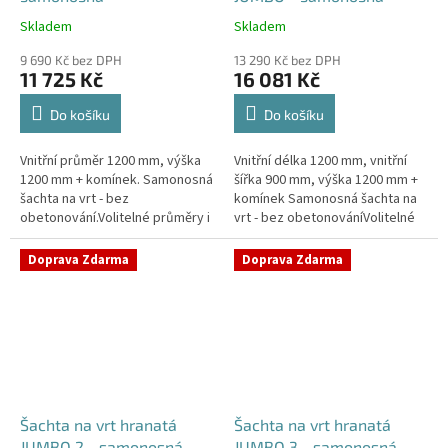
Skladem
Skladem
Průměrné
Průměrné
hodnocení
hodnocení
9 690 Kč bez DPH
13 290 Kč bez DPH
produktu
produktu
11 725 Kč
16 081 Kč
je
je
4,2
5,0
Do košíku
Do košíku
z
z
5
5
Vnitřní průměr 1200 mm, výška
Vnitřní délka 1200 mm, vnitřní
hvězdiček.
hvězdiček.
1200 mm + komínek. Samonosná
šířka 900 mm, výška 1200 mm +
šachta na vrt - bez
komínek Samonosná šachta na
obetonování.Volitelné průměry i
vrt - bez obetonováníVolitelné
pozice prostupů na pažení vrtu,
průměry i pozice prostupů na
hadice i elektřinu -
pažení vrtu, hadice i...
Doprava Zdarma
Doprava Zdarma
požadované...
Šachta na vrt hranatá
Šachta na vrt hranatá
JUMBO 2 - samonosná
JUMBO 3 - samonosná