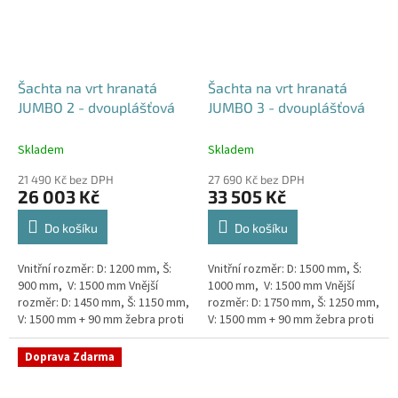
Šachta na vrt hranatá
Šachta na vrt hranatá
JUMBO 2 - dvouplášťová
JUMBO 3 - dvouplášťová
Skladem
Skladem
21 490 Kč bez DPH
27 690 Kč bez DPH
26 003 Kč
33 505 Kč
Do košíku
Do košíku
Vnitřní rozměr: D: 1200 mm, Š:
Vnitřní rozměr: D: 1500 mm, Š:
900 mm, V: 1500 mm Vnější
1000 mm, V: 1500 mm Vnější
rozměr: D: 1450 mm, Š: 1150 mm,
rozměr: D: 1750 mm, Š: 1250 mm,
V: 1500 mm + 90 mm žebra proti
V: 1500 mm + 90 mm žebra proti
spodní vodě + komínek
spodní vodě + komínek
Dvouplášťová...
Dvouplášťová...
Doprava Zdarma