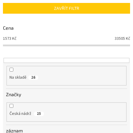
n
ZAVŘÍT FILTR
í
p
r
Cena
o
d
1573
Kč
33505
Kč
u
k
t
ů
Na skladě
26
Značky
Česká nádrž
25
záznam