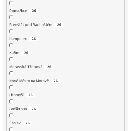
Domažlice
26
Frenštát pod Radhoštěm
26
Humpolec
26
Kuřim
26
Moravská Třebová
26
Nové Město na Moravě
26
Litomyšl
26
Lanškroun
26
Čáslav
26