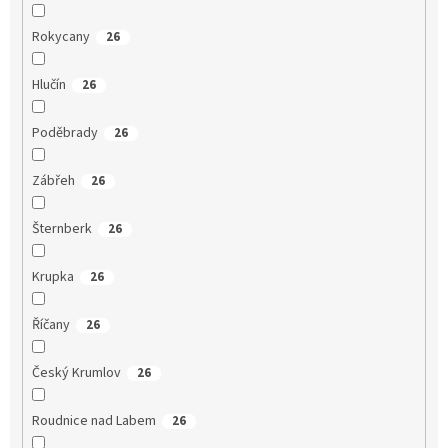
Rokycany
26
Hlučín
26
Poděbrady
26
Zábřeh
26
Šternberk
26
Krupka
26
Říčany
26
Český Krumlov
26
Roudnice nad Labem
26