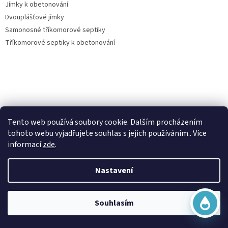
Jímky k obetonování
Dvouplášťové jímky
Samonosné tříkomorové septiky
Tříkomorové septiky k obetonování
Virtuální asistent
Vše o nákupu
Tento web používá soubory cookie. Dalším procházením
Online
tohoto webu vyjadřujete souhlas s jejich používáním.. Více
Kontakty
informací
zde
.
Posouzení nároku na dotaci dešťovka
O nás
Nastavení
Obchodní podmínky
Začít konverzaci
Ochrana osobních údajů
Doprava a platba
Souhlasím