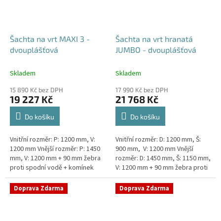
Šachta na vrt MAXI 3 -
Šachta na vrt hranatá
dvouplášťová
JUMBO - dvouplášťová
Skladem
Skladem
15 890 Kč bez DPH
17 990 Kč bez DPH
19 227 Kč
21 768 Kč
Do košíku
Do košíku
Vnitřní rozměr: P: 1200 mm, V:
Vnitřní rozměr: D: 1200 mm, Š:
1200 mm Vnější rozměr: P: 1450
900 mm, V: 1200 mm Vnější
mm, V: 1200 mm + 90 mm žebra
rozměr: D: 1450 mm, Š: 1150 mm,
proti spodní vodě + komínek
V: 1200 mm + 90 mm žebra proti
Dvouplášťová vodoměrná šachta
spodní vodě + komínek
- vhodná do míst...
Dvouplášťová...
Doprava Zdarma
Doprava Zdarma