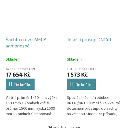
Šachta na vrt MEGA -
Těsnící prosup DN140
samonosná
Skladem
Skladem
14 590 Kč bez DPH
1 300 Kč bez DPH
17 654 Kč
1 573 Kč
Do košíku
Do košíku
Vnitřní průměr 1450 mm, výška
Speciální těsnící redukce
1500 mm + komínek.Vnější
DN140/DN160 umožňuje kvalitní
průměr 1500 mm, výška 1500
dotěsnění prostupu do šachty
mm + komínek Samonosná
na vrtanou studnu za případu,
šachta na vrt - bez
kdy pro těleso vrtu bylo použito
obetonování.Volitelné průměry i
potrubí DN140.
26
položek celkem