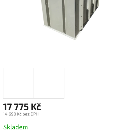
17 775 Kč
14 690 Kč bez DPH
Měrná
Skladem
cena: