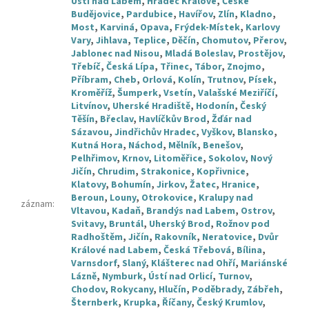
Ústí nad Labem
,
Hradec Králové
,
České
Budějovice
,
Pardubice
,
Havířov
,
Zlín
,
Kladno
,
Most
,
Karviná
,
Opava
,
Frýdek-Místek
,
Karlovy
Vary
,
Jihlava
,
Teplice
,
Děčín
,
Chomutov
,
Přerov
,
Jablonec nad Nisou
,
Mladá Boleslav
,
Prostějov
,
Třebíč
,
Česká Lípa
,
Třinec
,
Tábor
,
Znojmo
,
Příbram
,
Cheb
,
Orlová
,
Kolín
,
Trutnov
,
Písek
,
Kroměříž
,
Šumperk
,
Vsetín
,
Valašské Meziříčí
,
Litvínov
,
Uherské Hradiště
,
Hodonín
,
Český
Těšín
,
Břeclav
,
Havlíčkův Brod
,
Žďár nad
Sázavou
,
Jindřichův Hradec
,
Vyškov
,
Blansko
,
Kutná Hora
,
Náchod
,
Mělník
,
Benešov
,
Pelhřimov
,
Krnov
,
Litoměřice
,
Sokolov
,
Nový
Jičín
,
Chrudim
,
Strakonice
,
Kopřivnice
,
Klatovy
,
Bohumín
,
Jirkov
,
Žatec
,
Hranice
,
Beroun
,
Louny
,
Otrokovice
,
Kralupy nad
záznam
:
Vltavou
,
Kadaň
,
Brandýs nad Labem
,
Ostrov
,
Svitavy
,
Bruntál
,
Uherský Brod
,
Rožnov pod
Radhoštěm
,
Jičín
,
Rakovník
,
Neratovice
,
Dvůr
Králové nad Labem
,
Česká Třebová
,
Bílina
,
Varnsdorf
,
Slaný
,
Klášterec nad Ohří
,
Mariánské
Lázně
,
Nymburk
,
Ústí nad Orlicí
,
Turnov
,
Chodov
,
Rokycany
,
Hlučín
,
Poděbrady
,
Zábřeh
,
Šternberk
,
Krupka
,
Říčany
,
Český Krumlov
,