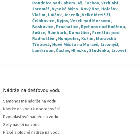
Roudnice nad Labem
,
Aš
,
Tachov
,
Vrchlabí
,
Jaroměř
,
Vysoké Mýto
,
Nový Bor
,
Holešov
,
Vlašim
,
Uničov
,
Jeseník
,
Velké Meziříčí
,
Čelákovice
,
Kyjov
,
Veselí nad Moravou
,
Boskovice
,
Prachatice
,
Rychnov nad Kněžnou
,
Sušice
,
Rumburk
,
Domažlice
,
Frenštát pod
Radhoštěm
,
Humpolec
,
Kuřim
,
Moravská
Třebová
,
Nové Město na Moravě
,
Litomyšl
,
Lanškroun
,
Čáslav
,
Hlinsko
,
Studénka
,
Litovel
Z
á
p
a
Nádrže na dešťovou vodu
t
Samonostné nádrže na vodu
í
Nádrže na vodu k obetonování
Dvouplášťové nádrže na vodu
Sety nádrží na vodu
Nízké a ploché nádrže na vodu