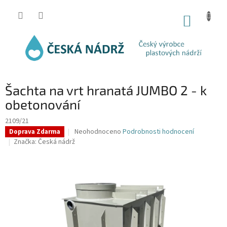
Přejít
na
NÁKUP
obsah
KOŠÍK
Šachta na vrt hranatá JUMBO 2 - k
obetonování
2109/21
Průměrné
Neohodnoceno
Podrobnosti hodnocení
Doprava Zdarma
hodnocení
Značka:
Česká nádrž
produktu
je
0,0
z
5
hvězdiček.