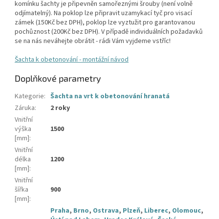
komínku šachty je připevněn samořeznými šrouby (není volně
odjímatelný). Na poklop lze připravit uzamykací tyč pro visací
zámek (150Kč bez DPH), poklop lze vyztužit pro garantovanou
pochůznost (200Kč bez DPH). V případě individuálních požadavků
se na nás neváhejte obrátit - rádi Vám vyjdeme vstříc!
Šachta k obetonování - montážní návod
Doplňkové parametry
Kategorie
:
Šachta na vrt k obetonování hranatá
Záruka
:
2 roky
Vnitřní
výška
1500
[mm]
:
Vnitřní
délka
1200
[mm]
:
Vnitřní
šířka
900
[mm]
:
Praha
,
Brno
,
Ostrava
,
Plzeň
,
Liberec
,
Olomouc
,