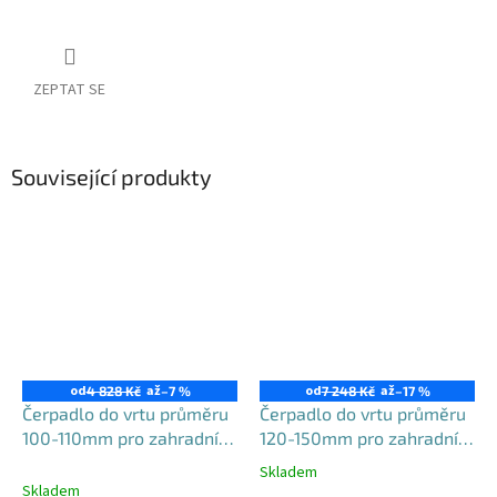
ZEPTAT SE
Související produkty
od
až
od
až
4 828 Kč
–7 %
7 248 Kč
–17 %
Čerpadlo do vrtu průměru
Čerpadlo do vrtu průměru
100-110mm pro zahradní
120-150mm pro zahradní
použití, 3PVM550-100
použití, 4STM
Skladem
Průměrné
Skladem
hodnocení