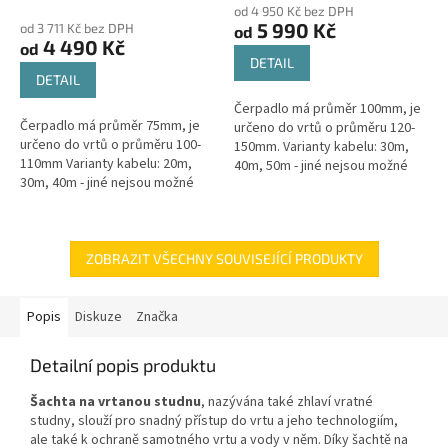
od 4 950 Kč bez DPH
produktu
5 990 Kč
od 3 711 Kč bez DPH
od
je
4 490 Kč
od
5,0
DETAIL
z
DETAIL
5
Čerpadlo má průměr 100mm, je
hvězdiček.
Čerpadlo má průměr 75mm, je
určeno do vrtů o průměru 120-
určeno do vrtů o průměru 100-
150mm. Varianty kabelu: 30m,
110mm Varianty kabelu: 20m,
40m, 50m - jiné nejsou možné
30m, 40m - jiné nejsou možné
Maximální výtlak: 74 / 95 / 128 m -
Maximální výtlak: 100mMaximální
dle délky...
průtok: 30l/minNapětí: 230V
Typ...
ZOBRAZIT VŠECHNY SOUVISEJÍCÍ PRODUKTY
Popis
Diskuze
Značka
Detailní popis produktu
Šachta na vrtanou studnu
, nazývána také zhlaví vratné
studny, slouží pro snadný přístup do vrtu a jeho technologiím,
ale také k ochraně samotného vrtu a vody v něm. Díky šachtě na