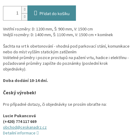
Přidat do košíku
Vnitřní rozměry: D: 1200 mm, Š: 900 mm, V: 1500 cm
Vnější rozměry: D: 1400 mm, Š: 1100 mm, V: 1500 cm + komínek
Šachta na vrt k obetonování - vhodná pod parkovací stání, komunikace
nebo do míst vyšším statickým zatížením
Volitelné průměry i pozice prostupů na pažení vrtu, hadice i elektřinu -
požadované průměry zapište do poznámky (poslední krok
objednávky).
Doba dodání 10-14 dní.
Český výrobek!
Pro případné dotazy, či objednávky se prosím obraťte na:
Lucie Pukancová
(+420) 774 117 669
obchod@ceskanadrz.cz
Detailní informace