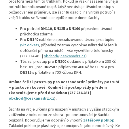
prostoru mezi těmito trubkami. Pokud je však nasazení na vnější
potrubí komplikované (např. když neexistuje těsnicí prostup v
požadovaném průměru), lze šachtu osadit i na vnitřní potrubí a
vnější trubku seříznout co nejblíže pode dnem šachty.
Pro potrubí
DN110
,
DN125
a
DN160
připravíme těsnicí
průchodku zdarma.
Pro
DN140
nabízíme specializovanou těsnicí prostupku
(viz odkaz)
, případně zdarma vyrobíme náhradní řešení k
dotěsnění přímo na místě – vše vysvětlíme telefonicky
(737 234 461 |
obchod@ceskanadrz.cz
).
Těsnicí prostup pro
DN200
dodáme s příplatkem 200 Kč
bez DPH, pro
DN250
s příplatkem 400 Kč bez DPH a pro
DN315
s příplatkem 700 Kč bez DPH.
Umíme řešit i prostupy pro nestandardní průměry potrubí
– plastové i kovové. Konkrétní postup vždy předem
zkonzultujeme před dodávkou (737 234 461 |
obchod@ceskanadrz.cz
).
Šachta na vrt je určena pro usazení v místech s vyšším statickým
zatížením z boku nebo ze shora - po obetonování je šachta
pojízdná. Doporučujeme doplnění o vhodný
zátěžový poklop
.
Základní poklop je plastový a je koncipován jako nepochůzný. Ke