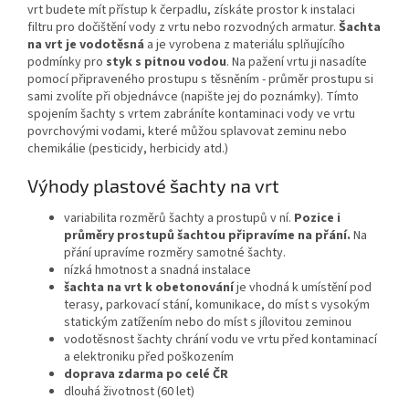
vrt budete mít přístup k čerpadlu, získáte prostor k instalaci
filtru pro dočištění vody z vrtu nebo rozvodných armatur.
Šachta
na vrt je vodotěsná
a je vyrobena z materiálu splňujícího
podmínky pro
styk s pitnou vodou
. Na pažení vrtu ji nasadíte
pomocí připraveného prostupu s těsněním - průměr prostupu si
sami zvolíte při objednávce (napište jej do poznámky). Tímto
spojením šachty s vrtem zabráníte kontaminaci vody ve vrtu
povrchovými vodami, které můžou splavovat zeminu nebo
chemikálie (pesticidy, herbicidy atd.)
Výhody plastové šachty na vrt
variabilita rozměrů šachty a prostupů v ní.
Pozice i
průměry prostupů šachtou připravíme na přání.
Na
přání upravíme rozměry samotné šachty.
nízká hmotnost a snadná instalace
šachta na vrt k obetonování
je vhodná k umístění pod
terasy, parkovací stání, komunikace, do míst s vysokým
statickým zatížením nebo do míst s jílovitou zeminou
vodotěsnost šachty chrání vodu ve vrtu před kontaminací
a elektroniku před poškozením
doprava zdarma po celé ČR
dlouhá životnost (60 let)