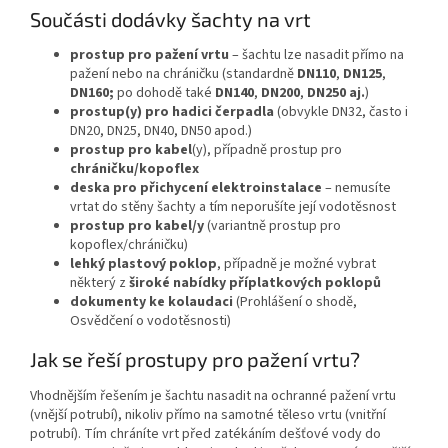
Součásti dodávky šachty na vrt
prostup pro pažení vrtu
– šachtu lze nasadit přímo na
pažení nebo na chráničku (standardně
DN110
,
DN125
,
DN160;
po dohodě také
DN140
,
DN200
,
DN250 aj.
)
prostup(y) pro hadici čerpadla
(obvykle DN32, často i
DN20, DN25, DN40, DN50 apod.)
prostup pro kabel
(y), případně prostup pro
chráničku/kopoflex
deska pro přichycení elektroinstalace
– nemusíte
vrtat do stěny šachty a tím neporušíte její vodotěsnost
prostup pro kabel/y
(variantně prostup pro
kopoflex/chráničku)
lehký plastový poklop
, případně je možné vybrat
některý z
široké nabídky příplatkových poklopů
dokumenty ke kolaudaci
(Prohlášení o shodě,
Osvědčení o vodotěsnosti)
Jak se řeší prostupy pro pažení vrtu?
Vhodnějším řešením je šachtu nasadit na ochranné pažení vrtu
(vnější potrubí), nikoliv přímo na samotné těleso vrtu (vnitřní
potrubí). Tím chráníte vrt před zatékáním dešťové vody do