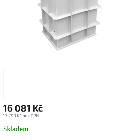
16 081 Kč
13 290 Kč bez DPH
Měrná
Skladem
cena: