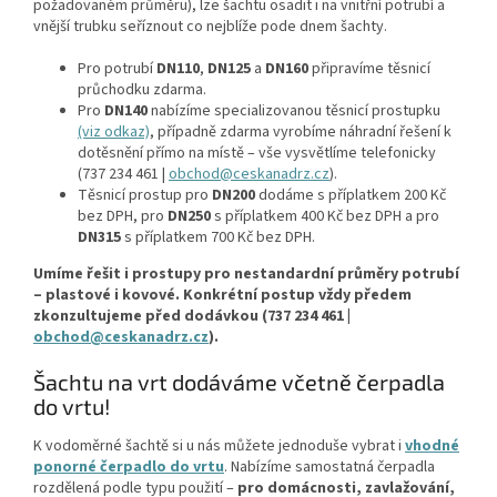
požadovaném průměru), lze šachtu osadit i na vnitřní potrubí a
vnější trubku seříznout co nejblíže pode dnem šachty.
Pro potrubí
DN110
,
DN125
a
DN160
připravíme těsnicí
průchodku zdarma.
Pro
DN140
nabízíme specializovanou těsnicí prostupku
(viz odkaz)
, případně zdarma vyrobíme náhradní řešení k
dotěsnění přímo na místě – vše vysvětlíme telefonicky
(737 234 461 |
obchod@ceskanadrz.cz
).
Těsnicí prostup pro
DN200
dodáme s příplatkem 200 Kč
bez DPH, pro
DN250
s příplatkem 400 Kč bez DPH a pro
DN315
s příplatkem 700 Kč bez DPH.
Umíme řešit i prostupy pro nestandardní průměry potrubí
– plastové i kovové. Konkrétní postup vždy předem
zkonzultujeme před dodávkou (737 234 461 |
obchod@ceskanadrz.cz
).
Šachtu na vrt dodáváme včetně čerpadla
do vrtu!
K vodoměrné šachtě si u nás můžete jednoduše vybrat i
vhodné
ponorné čerpadlo do vrtu
. Nabízíme samostatná čerpadla
rozdělená podle typu použití –
pro domácnosti, zavlažování,