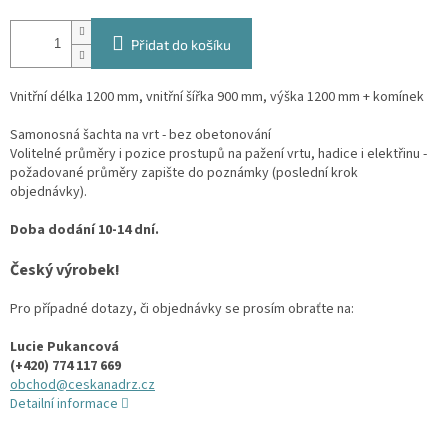
Přidat do košíku
Vnitřní délka 1200 mm, vnitřní šířka 900 mm, výška 1200 mm + komínek
Samonosná šachta na vrt - bez obetonování
Volitelné průměry i pozice prostupů na pažení vrtu, hadice i elektřinu -
požadované průměry zapište do poznámky (poslední krok
objednávky).
Doba dodání 10-14 dní.
Český výrobek!
Pro případné dotazy, či objednávky se prosím obraťte na:
Lucie Pukancová
(+420) 774 117 669
obchod@ceskanadrz.cz
Detailní informace