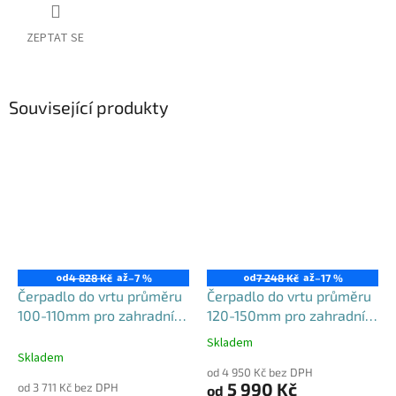
ZEPTAT SE
Související produkty
od
až
od
až
4 828 Kč
–7 %
7 248 Kč
–17 %
Čerpadlo do vrtu průměru
Čerpadlo do vrtu průměru
100-110mm pro zahradní
120-150mm pro zahradní
použití, 3PVM550-100
použití, 4STM
Skladem
Průměrné
Skladem
hodnocení
od 4 950 Kč bez DPH
produktu
5 990 Kč
od 3 711 Kč bez DPH
od
je