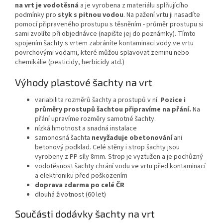
na vrt je vodotěsná
a je vyrobena z materiálu splňujícího
podmínky pro
styk s pitnou vodou
. Na pažení vrtu ji nasadíte
pomocí připraveného prostupu s těsněním - průměr prostupu si
sami zvolíte při objednávce (napište jej do poznámky). Tímto
spojením šachty s vrtem zabráníte kontaminaci vody ve vrtu
povrchovými vodami, které můžou splavovat zeminu nebo
chemikálie (pesticidy, herbicidy atd.)
Výhody plastové šachty na vrt
variabilita rozměrů šachty a prostupů v ní.
Pozice i
průměry prostupů šachtou připravíme na přání.
Na
přání upravíme rozměry samotné šachty.
nízká hmotnost a snadná instalace
samonosná šachta
nevyžaduje obetonování
ani
betonový podklad. Celé stěny i strop šachty jsou
vyrobeny z PP síly 8mm. Strop je vyztužen a je pochůzný
vodotěsnost šachty chrání vodu ve vrtu před kontaminací
a elektroniku před poškozením
doprava zdarma po celé ČR
dlouhá životnost (60 let)
Součásti dodávky šachty na vrt