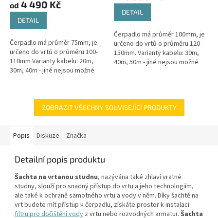
4 490 Kč
od
5,0
DETAIL
z
DETAIL
5
Čerpadlo má průměr 100mm, je
hvězdiček.
Čerpadlo má průměr 75mm, je
určeno do vrtů o průměru 120-
určeno do vrtů o průměru 100-
150mm. Varianty kabelu: 30m,
110mm Varianty kabelu: 20m,
40m, 50m - jiné nejsou možné
30m, 40m - jiné nejsou možné
Maximální výtlak: 74 / 95 / 128 m -
Maximální výtlak: 100mMaximální
dle délky...
průtok: 30l/minNapětí: 230V
Typ...
ZOBRAZIT VŠECHNY SOUVISEJÍCÍ PRODUKTY
Popis
Diskuze
Značka
Detailní popis produktu
Šachta na vrtanou studnu
, nazývána také zhlaví vratné
studny, slouží pro snadný přístup do vrtu a jeho technologiím,
ale také k ochraně samotného vrtu a vody v něm. Díky šachtě na
vrt budete mít přístup k čerpadlu, získáte prostor k instalaci
filtru pro dočištění vody
z vrtu nebo rozvodných armatur.
Šachta