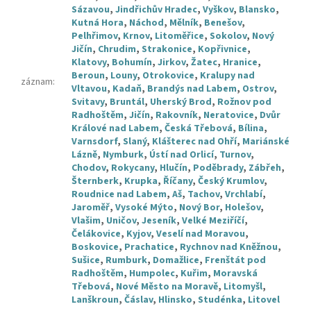
Sázavou
,
Jindřichův Hradec
,
Vyškov
,
Blansko
,
Kutná Hora
,
Náchod
,
Mělník
,
Benešov
,
Pelhřimov
,
Krnov
,
Litoměřice
,
Sokolov
,
Nový
Jičín
,
Chrudim
,
Strakonice
,
Kopřivnice
,
Klatovy
,
Bohumín
,
Jirkov
,
Žatec
,
Hranice
,
Beroun
,
Louny
,
Otrokovice
,
Kralupy nad
záznam
:
Vltavou
,
Kadaň
,
Brandýs nad Labem
,
Ostrov
,
Svitavy
,
Bruntál
,
Uherský Brod
,
Rožnov pod
Radhoštěm
,
Jičín
,
Rakovník
,
Neratovice
,
Dvůr
Králové nad Labem
,
Česká Třebová
,
Bílina
,
Varnsdorf
,
Slaný
,
Klášterec nad Ohří
,
Mariánské
Lázně
,
Nymburk
,
Ústí nad Orlicí
,
Turnov
,
Chodov
,
Rokycany
,
Hlučín
,
Poděbrady
,
Zábřeh
,
Šternberk
,
Krupka
,
Říčany
,
Český Krumlov
,
Roudnice nad Labem
,
Aš
,
Tachov
,
Vrchlabí
,
Jaroměř
,
Vysoké Mýto
,
Nový Bor
,
Holešov
,
Vlašim
,
Uničov
,
Jeseník
,
Velké Meziříčí
,
Čelákovice
,
Kyjov
,
Veselí nad Moravou
,
Boskovice
,
Prachatice
,
Rychnov nad Kněžnou
,
Sušice
,
Rumburk
,
Domažlice
,
Frenštát pod
Radhoštěm
,
Humpolec
,
Kuřim
,
Moravská
Třebová
,
Nové Město na Moravě
,
Litomyšl
,
Lanškroun
,
Čáslav
,
Hlinsko
,
Studénka
,
Litovel