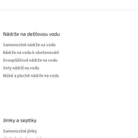
Z
á
p
a
Nádrže na dešťovou vodu
t
Samonostné nádrže na vodu
í
Nádrže na vodu k obetonování
Dvouplášťové nádrže na vodu
Sety nádrží na vodu
Nízké a ploché nádrže na vodu
Jímky a septiky
Samonostné jímky