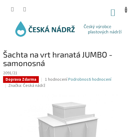
Přejít
na
NÁKUP
obsah
KOŠÍK
Šachta na vrt hranatá JUMBO -
samonosná
2091/21
Průměrné
1 hodnocení
Podrobnosti hodnocení
Doprava Zdarma
hodnocení
Značka:
Česká nádrž
produktu
je
5,0
z
5
hvězdiček.