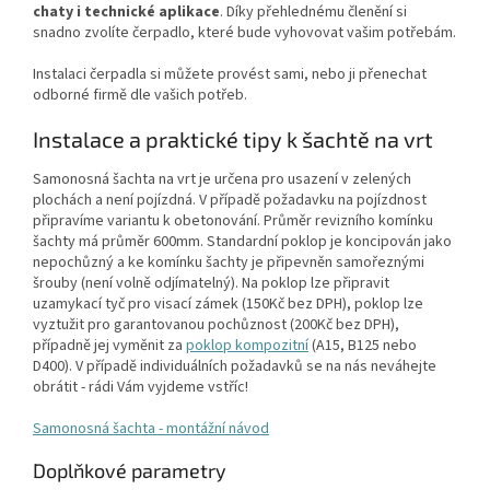
chaty i technické aplikace
. Díky přehlednému členění si
snadno zvolíte čerpadlo, které bude vyhovovat vašim potřebám.
Instalaci čerpadla si můžete provést sami, nebo ji přenechat
odborné firmě dle vašich potřeb.
Instalace a praktické tipy k šachtě na vrt
Samonosná šachta na vrt je určena pro usazení v zelených
plochách a není pojízdná. V případě požadavku na pojízdnost
připravíme variantu k obetonování. Průměr revizního komínku
šachty má průměr 600mm. Standardní poklop je koncipován jako
nepochůzný a ke komínku šachty je připevněn samořeznými
šrouby (není volně odjímatelný). Na poklop lze připravit
uzamykací tyč pro visací zámek (150Kč bez DPH), poklop lze
vyztužit pro garantovanou pochůznost (200Kč bez DPH),
případně jej vyměnit za
poklop kompozitní
(A15, B125 nebo
D400). V případě individuálních požadavků se na nás neváhejte
obrátit - rádi Vám vyjdeme vstříc!
Samonosná šachta - montážní návod
Doplňkové parametry