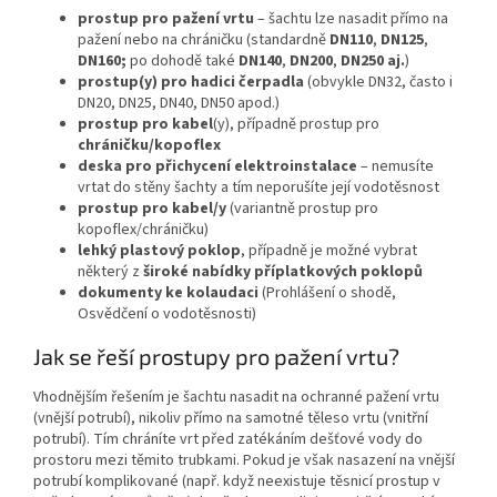
prostup pro pažení vrtu
– šachtu lze nasadit přímo na
pažení nebo na chráničku (standardně
DN110
,
DN125
,
DN160;
po dohodě také
DN140
,
DN200
,
DN250 aj.
)
prostup(y) pro hadici čerpadla
(obvykle DN32, často i
DN20, DN25, DN40, DN50 apod.)
prostup pro kabel
(y), případně prostup pro
chráničku/kopoflex
deska pro přichycení elektroinstalace
– nemusíte
vrtat do stěny šachty a tím neporušíte její vodotěsnost
prostup pro kabel/y
(variantně prostup pro
kopoflex/chráničku)
lehký plastový poklop
, případně je možné vybrat
některý z
široké nabídky příplatkových poklopů
dokumenty ke kolaudaci
(Prohlášení o shodě,
Osvědčení o vodotěsnosti)
Jak se řeší prostupy pro pažení vrtu?
Vhodnějším řešením je šachtu nasadit na ochranné pažení vrtu
(vnější potrubí), nikoliv přímo na samotné těleso vrtu (vnitřní
potrubí). Tím chráníte vrt před zatékáním dešťové vody do
prostoru mezi těmito trubkami. Pokud je však nasazení na vnější
potrubí komplikované (např. když neexistuje těsnicí prostup v