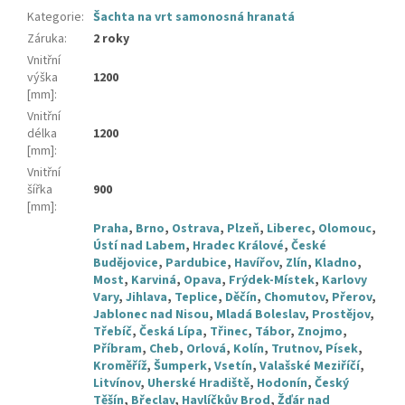
Kategorie
:
Šachta na vrt samonosná hranatá
Záruka
:
2 roky
Vnitřní
výška
1200
[mm]
:
Vnitřní
délka
1200
[mm]
:
Vnitřní
šířka
900
[mm]
:
Praha
,
Brno
,
Ostrava
,
Plzeň
,
Liberec
,
Olomouc
,
Ústí nad Labem
,
Hradec Králové
,
České
Budějovice
,
Pardubice
,
Havířov
,
Zlín
,
Kladno
,
Most
,
Karviná
,
Opava
,
Frýdek-Místek
,
Karlovy
Vary
,
Jihlava
,
Teplice
,
Děčín
,
Chomutov
,
Přerov
,
Jablonec nad Nisou
,
Mladá Boleslav
,
Prostějov
,
Třebíč
,
Česká Lípa
,
Třinec
,
Tábor
,
Znojmo
,
Příbram
,
Cheb
,
Orlová
,
Kolín
,
Trutnov
,
Písek
,
Kroměříž
,
Šumperk
,
Vsetín
,
Valašské Meziříčí
,
Litvínov
,
Uherské Hradiště
,
Hodonín
,
Český
Těšín
,
Břeclav
,
Havlíčkův Brod
,
Žďár nad