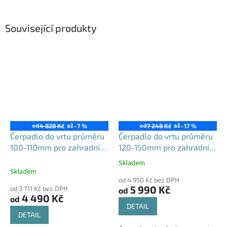
Související produkty
od
až
od
až
4 828 Kč
–7 %
7 248 Kč
–17 %
Čerpadlo do vrtu průměru
Čerpadlo do vrtu průměru
100-110mm pro zahradní
120-150mm pro zahradní
použití, 3PVM550-100
použití, 4STM
Skladem
Průměrné
Skladem
hodnocení
od 4 950 Kč bez DPH
produktu
5 990 Kč
od 3 711 Kč bez DPH
od
je
4 490 Kč
od
5,0
DETAIL
z
DETAIL
5