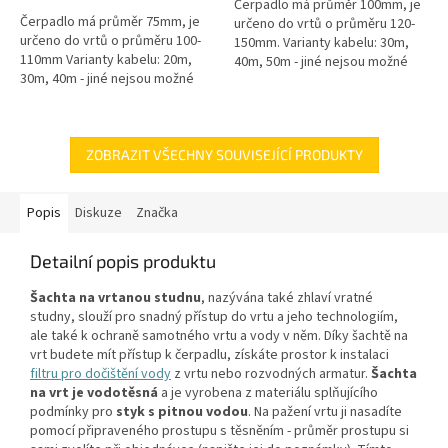
Čerpadlo má průměr 100mm, je
hvězdiček.
Čerpadlo má průměr 75mm, je
určeno do vrtů o průměru 120-
určeno do vrtů o průměru 100-
150mm. Varianty kabelu: 30m,
110mm Varianty kabelu: 20m,
40m, 50m - jiné nejsou možné
30m, 40m - jiné nejsou možné
Maximální výtlak: 74 / 95 / 128 m -
Maximální výtlak: 100mMaximální
dle délky...
průtok: 30l/minNapětí: 230V
Typ...
ZOBRAZIT VŠECHNY SOUVISEJÍCÍ PRODUKTY
Popis
Diskuze
Značka
Detailní popis produktu
Šachta na vrtanou studnu
, nazývána také zhlaví vratné
studny, slouží pro snadný přístup do vrtu a jeho technologiím,
ale také k ochraně samotného vrtu a vody v něm. Díky šachtě na
vrt budete mít přístup k čerpadlu, získáte prostor k instalaci
filtru pro dočištění vody
z vrtu nebo rozvodných armatur.
Šachta
na vrt je vodotěsná
a je vyrobena z materiálu splňujícího
podmínky pro
styk s pitnou vodou
. Na pažení vrtu ji nasadíte
pomocí připraveného prostupu s těsněním - průměr prostupu si