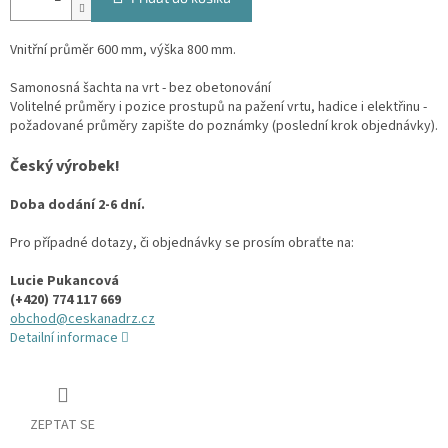
Vnitřní průměr 600 mm, výška 800 mm.
Samonosná šachta na vrt - bez obetonování
Volitelné průměry i pozice prostupů na pažení vrtu, hadice i elektřinu -
požadované průměry zapište do poznámky (poslední krok objednávky).
Český výrobek!
Doba dodání 2-6 dní.
Pro případné dotazy, či objednávky se prosím obraťte na:
Lucie Pukancová
(+420) 774 117 669
obchod@ceskanadrz.cz
Detailní informace
ZEPTAT SE