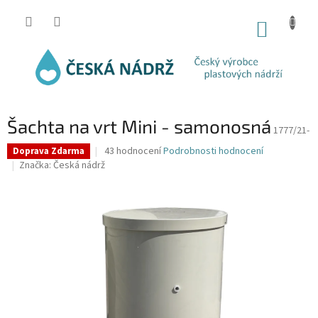
Přejít
na
NÁKUP
obsah
KOŠÍK
Šachta na vrt Mini - samonosná
1777/21-
Průměrné
43 hodnocení
Podrobnosti hodnocení
Doprava Zdarma
hodnocení
Značka:
Česká nádrž
produktu
je
4,4
z
5
hvězdiček.