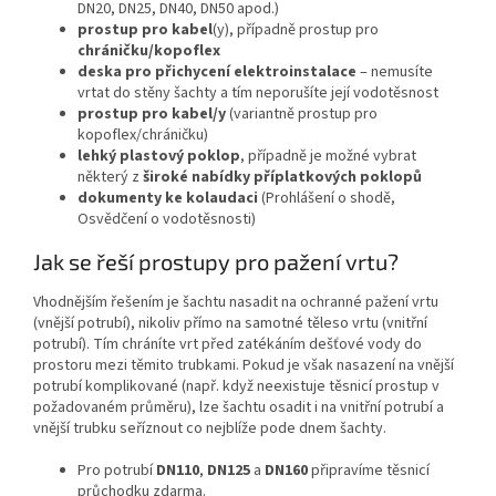
DN20, DN25, DN40, DN50 apod.)
prostup pro kabel
(y), případně prostup pro
chráničku/kopoflex
deska pro přichycení elektroinstalace
– nemusíte
vrtat do stěny šachty a tím neporušíte její vodotěsnost
prostup pro kabel/y
(variantně prostup pro
kopoflex/chráničku)
lehký plastový poklop
, případně je možné vybrat
některý z
široké nabídky příplatkových poklopů
dokumenty ke kolaudaci
(Prohlášení o shodě,
Osvědčení o vodotěsnosti)
Jak se řeší prostupy pro pažení vrtu?
Vhodnějším řešením je šachtu nasadit na ochranné pažení vrtu
(vnější potrubí), nikoliv přímo na samotné těleso vrtu (vnitřní
potrubí). Tím chráníte vrt před zatékáním dešťové vody do
prostoru mezi těmito trubkami. Pokud je však nasazení na vnější
potrubí komplikované (např. když neexistuje těsnicí prostup v
požadovaném průměru), lze šachtu osadit i na vnitřní potrubí a
vnější trubku seříznout co nejblíže pode dnem šachty.
Pro potrubí
DN110
,
DN125
a
DN160
připravíme těsnicí
průchodku zdarma.