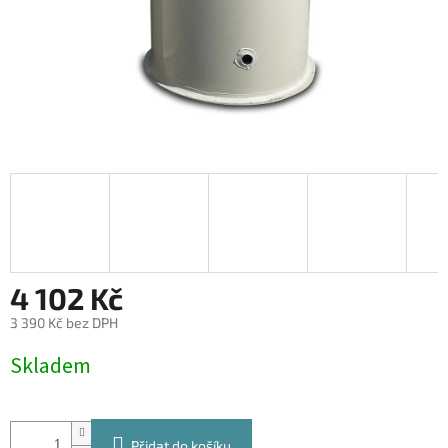
4 102 Kč
3 390 Kč bez DPH
Měrná
Skladem
cena:
Přidat do košíku