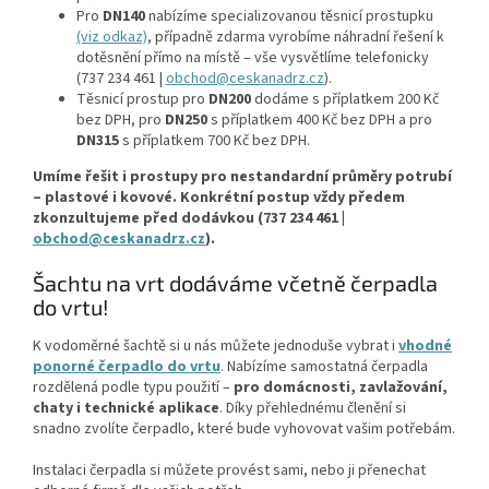
Pro
DN140
nabízíme specializovanou těsnicí prostupku
(viz odkaz)
, případně zdarma vyrobíme náhradní řešení k
dotěsnění přímo na místě – vše vysvětlíme telefonicky
(737 234 461 |
obchod@ceskanadrz.cz
).
Těsnicí prostup pro
DN200
dodáme s příplatkem 200 Kč
bez DPH, pro
DN250
s příplatkem 400 Kč bez DPH a pro
DN315
s příplatkem 700 Kč bez DPH.
Umíme řešit i prostupy pro nestandardní průměry potrubí
– plastové i kovové. Konkrétní postup vždy předem
zkonzultujeme před dodávkou (737 234 461 |
obchod@ceskanadrz.cz
).
Šachtu na vrt dodáváme včetně čerpadla
do vrtu!
K vodoměrné šachtě si u nás můžete jednoduše vybrat i
vhodné
ponorné čerpadlo do vrtu
. Nabízíme samostatná čerpadla
rozdělená podle typu použití –
pro domácnosti, zavlažování,
chaty i technické aplikace
. Díky přehlednému členění si
snadno zvolíte čerpadlo, které bude vyhovovat vašim potřebám.
Instalaci čerpadla si můžete provést sami, nebo ji přenechat