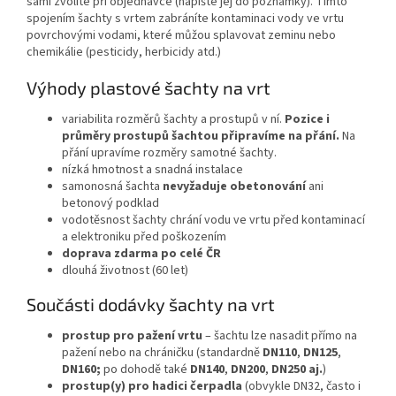
sami zvolíte při objednávce (napište jej do poznámky). Tímto
spojením šachty s vrtem zabráníte kontaminaci vody ve vrtu
povrchovými vodami, které můžou splavovat zeminu nebo
chemikálie (pesticidy, herbicidy atd.)
Výhody plastové šachty na vrt
variabilita rozměrů šachty a prostupů v ní.
Pozice i
průměry prostupů šachtou připravíme na přání.
Na
přání upravíme rozměry samotné šachty.
nízká hmotnost a snadná instalace
samonosná šachta
nevyžaduje obetonování
ani
betonový podklad
vodotěsnost šachty chrání vodu ve vrtu před kontaminací
a elektroniku před poškozením
doprava zdarma po celé ČR
dlouhá životnost (60 let)
Součásti dodávky šachty na vrt
prostup pro pažení vrtu
– šachtu lze nasadit přímo na
pažení nebo na chráničku (standardně
DN110
,
DN125
,
DN160;
po dohodě také
DN140
,
DN200
,
DN250 aj.
)
prostup(y) pro hadici čerpadla
(obvykle DN32, často i