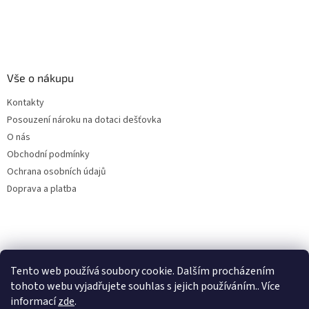
Vše o nákupu
Kontakty
Posouzení nároku na dotaci dešťovka
O nás
Obchodní podmínky
Ochrana osobních údajů
Doprava a platba
Virtuální asistent
Filtry dešťové vody
Tento web používá soubory cookie. Dalším procházením
Online
tohoto webu vyjadřujete souhlas s jejich používáním.. Více
informací
zde
.