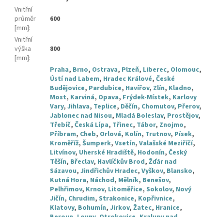
Vnitřní
průměr
600
[mm]
:
Vnitřní
výška
800
[mm]
:
Praha
,
Brno
,
Ostrava
,
Plzeň
,
Liberec
,
Olomouc
,
Ústí nad Labem
,
Hradec Králové
,
České
Budějovice
,
Pardubice
,
Havířov
,
Zlín
,
Kladno
,
Most
,
Karviná
,
Opava
,
Frýdek-Místek
,
Karlovy
Vary
,
Jihlava
,
Teplice
,
Děčín
,
Chomutov
,
Přerov
,
Jablonec nad Nisou
,
Mladá Boleslav
,
Prostějov
,
Třebíč
,
Česká Lípa
,
Třinec
,
Tábor
,
Znojmo
,
Příbram
,
Cheb
,
Orlová
,
Kolín
,
Trutnov
,
Písek
,
Kroměříž
,
Šumperk
,
Vsetín
,
Valašské Meziříčí
,
Litvínov
,
Uherské Hradiště
,
Hodonín
,
Český
Těšín
,
Břeclav
,
Havlíčkův Brod
,
Žďár nad
Sázavou
,
Jindřichův Hradec
,
Vyškov
,
Blansko
,
Kutná Hora
,
Náchod
,
Mělník
,
Benešov
,
Pelhřimov
,
Krnov
,
Litoměřice
,
Sokolov
,
Nový
Jičín
,
Chrudim
,
Strakonice
,
Kopřivnice
,
Klatovy
,
Bohumín
,
Jirkov
,
Žatec
,
Hranice
,
Beroun
,
Louny
,
Otrokovice
,
Kralupy nad