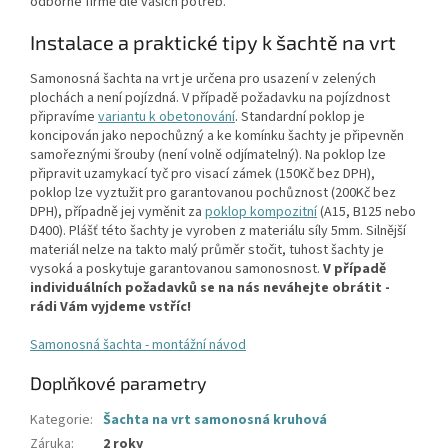
odborné firmě dle vašich potřeb.
Instalace a praktické tipy k šachtě na vrt
Samonosná šachta na vrt je určena pro usazení v zelených
plochách a není pojízdná. V případě požadavku na pojízdnost
připravíme
variantu k obetonování
. Standardní poklop je
koncipován jako nepochůzný a ke komínku šachty je připevněn
samořeznými šrouby (není volně odjímatelný). Na poklop lze
připravit uzamykací tyč pro visací zámek (150Kč bez DPH),
poklop lze vyztužit pro garantovanou pochůznost (200Kč bez
DPH), případně jej vyměnit za
poklop kompozitní
(A15, B125 nebo
D400).
Plášť této šachty je vyroben z materiálu síly 5mm. Silnější
materiál nelze na takto malý průměr stočit, tuhost šachty je
vysoká a poskytuje garantovanou samonosnost.
V případě
individuálních požadavků se na nás neváhejte obrátit -
rádi Vám vyjdeme vstříc!
Samonosná šachta - montážní návod
Doplňkové parametry
Kategorie
:
Šachta na vrt samonosná kruhová
Záruka
:
2 roky