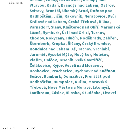
záznam
:
Vltavou
,
Kadaň
,
Brandýs nad Labem
,
Ostrov
,
Svitavy
,
Bruntál
,
Uherský Brod
,
Rožnov pod
Radhoštěm
,
Jičín
,
Rakovník
,
Neratovice
,
Dvůr
Králové nad Labem
,
Česká Třebová
,
Bílina
,
Varnsdorf
,
Slaný
,
Klášterec nad Ohří
,
Mariánské
Lázně
,
Nymburk
,
Ústí nad Orlicí
,
Turnov
,
Chodov
,
Rokycany
,
Hlučín
,
Poděbrady
,
Zábřeh
,
Šternberk
,
Krupka
,
Říčany
,
Český Krumlov
,
Roudnice nad Labem
,
Aš
,
Tachov
,
Vrchlabí
,
Jaroměř
,
Vysoké Mýto
,
Nový Bor
,
Holešov
,
Vlašim
,
Uničov
,
Jeseník
,
Velké Meziříčí
,
Čelákovice
,
Kyjov
,
Veselí nad Moravou
,
Boskovice
,
Prachatice
,
Rychnov nad Kněžnou
,
Sušice
,
Rumburk
,
Domažlice
,
Frenštát pod
Radhoštěm
,
Humpolec
,
Kuřim
,
Moravská
Třebová
,
Nové Město na Moravě
,
Litomyšl
,
Lanškroun
,
Čáslav
,
Hlinsko
,
Studénka
,
Litovel
Z
á
p
a