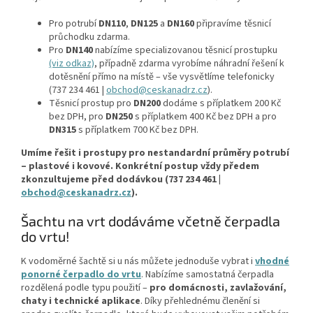
Pro potrubí
DN110
,
DN125
a
DN160
připravíme těsnicí
průchodku zdarma.
Pro
DN140
nabízíme specializovanou těsnicí prostupku
(viz odkaz)
, případně zdarma vyrobíme náhradní řešení k
dotěsnění přímo na místě – vše vysvětlíme telefonicky
(737 234 461 |
obchod@ceskanadrz.cz
).
Těsnicí prostup pro
DN200
dodáme s příplatkem 200 Kč
bez DPH, pro
DN250
s příplatkem 400 Kč bez DPH a pro
DN315
s příplatkem 700 Kč bez DPH.
Umíme řešit i prostupy pro nestandardní průměry potrubí
– plastové i kovové. Konkrétní postup vždy předem
zkonzultujeme před dodávkou (737 234 461 |
obchod@ceskanadrz.cz
).
Šachtu na vrt dodáváme včetně čerpadla
do vrtu!
K vodoměrné šachtě si u nás můžete jednoduše vybrat i
vhodné
ponorné čerpadlo do vrtu
. Nabízíme samostatná čerpadla
rozdělená podle typu použití –
pro domácnosti, zavlažování,
chaty i technické aplikace
. Díky přehlednému členění si