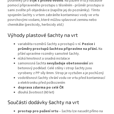
podmínky pro
styk s pitnou vodou
. Na pažení vrtu ji nasadíte
pomocí připraveného prostupu s těsněním - průměr prostupu si
sami zvolíte při objednávce (napište jej do poznámky). Tímto
spojením šachty s vrtem zabráníte kontaminaci vody ve vrtu
povrchovými vodami, které můžou splavovat zeminu nebo
chemikálie (pesticidy, herbicidy atd.)
Výhody plastové šachty na vrt
variabilita rozměrů šachty a prostupů v ní.
Pozice i
průměry prostupů šachtou připravíme na přání.
Na
přání upravíme rozměry samotné šachty.
nízká hmotnost a snadná instalace
samonosná šachta
nevyžaduje obetonování
ani
betonový podklad. Celé stěny i strop šachty jsou
vyrobeny z PP síly 8mm. Strop je vyztužen a je pochůzný
vodotěsnost šachty chrání vodu ve vrtu před kontaminací
a elektroniku před poškozením
doprava zdarma po celé ČR
dlouhá životnost (60 let)
Součásti dodávky šachty na vrt
prostup pro pažení vrtu
– šachtu lze nasadit přímo na