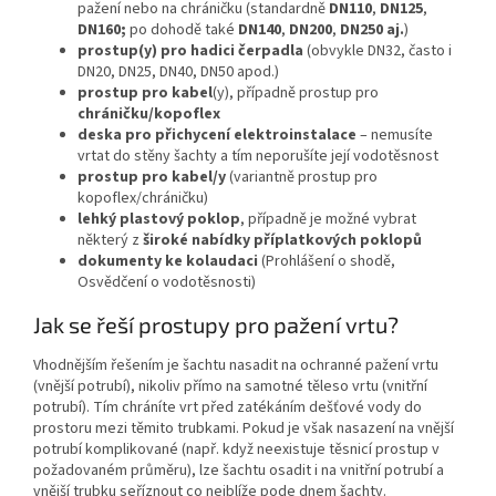
pažení nebo na chráničku (standardně
DN110
,
DN125
,
DN160;
po dohodě také
DN140
,
DN200
,
DN250 aj.
)
prostup(y) pro hadici čerpadla
(obvykle DN32, často i
DN20, DN25, DN40, DN50 apod.)
prostup pro kabel
(y), případně prostup pro
chráničku/kopoflex
deska pro přichycení elektroinstalace
– nemusíte
vrtat do stěny šachty a tím neporušíte její vodotěsnost
prostup pro kabel/y
(variantně prostup pro
kopoflex/chráničku)
lehký plastový poklop
, případně je možné vybrat
některý z
široké nabídky příplatkových poklopů
dokumenty ke kolaudaci
(Prohlášení o shodě,
Osvědčení o vodotěsnosti)
Jak se řeší prostupy pro pažení vrtu?
Vhodnějším řešením je šachtu nasadit na ochranné pažení vrtu
(vnější potrubí), nikoliv přímo na samotné těleso vrtu (vnitřní
potrubí). Tím chráníte vrt před zatékáním dešťové vody do
prostoru mezi těmito trubkami. Pokud je však nasazení na vnější
potrubí komplikované (např. když neexistuje těsnicí prostup v
požadovaném průměru), lze šachtu osadit i na vnitřní potrubí a
vnější trubku seříznout co nejblíže pode dnem šachty.