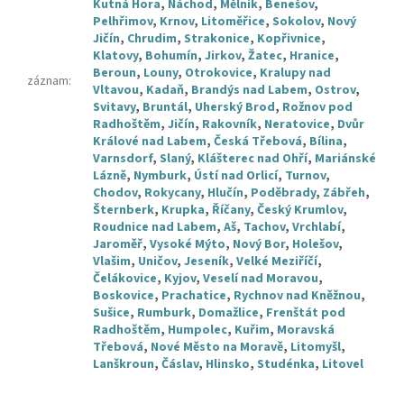
Kutná Hora
,
Náchod
,
Mělník
,
Benešov
,
Pelhřimov
,
Krnov
,
Litoměřice
,
Sokolov
,
Nový
Jičín
,
Chrudim
,
Strakonice
,
Kopřivnice
,
Klatovy
,
Bohumín
,
Jirkov
,
Žatec
,
Hranice
,
Beroun
,
Louny
,
Otrokovice
,
Kralupy nad
záznam
:
Vltavou
,
Kadaň
,
Brandýs nad Labem
,
Ostrov
,
Svitavy
,
Bruntál
,
Uherský Brod
,
Rožnov pod
Radhoštěm
,
Jičín
,
Rakovník
,
Neratovice
,
Dvůr
Králové nad Labem
,
Česká Třebová
,
Bílina
,
Varnsdorf
,
Slaný
,
Klášterec nad Ohří
,
Mariánské
Lázně
,
Nymburk
,
Ústí nad Orlicí
,
Turnov
,
Chodov
,
Rokycany
,
Hlučín
,
Poděbrady
,
Zábřeh
,
Šternberk
,
Krupka
,
Říčany
,
Český Krumlov
,
Roudnice nad Labem
,
Aš
,
Tachov
,
Vrchlabí
,
Jaroměř
,
Vysoké Mýto
,
Nový Bor
,
Holešov
,
Vlašim
,
Uničov
,
Jeseník
,
Velké Meziříčí
,
Čelákovice
,
Kyjov
,
Veselí nad Moravou
,
Boskovice
,
Prachatice
,
Rychnov nad Kněžnou
,
Sušice
,
Rumburk
,
Domažlice
,
Frenštát pod
Radhoštěm
,
Humpolec
,
Kuřim
,
Moravská
Třebová
,
Nové Město na Moravě
,
Litomyšl
,
Lanškroun
,
Čáslav
,
Hlinsko
,
Studénka
,
Litovel