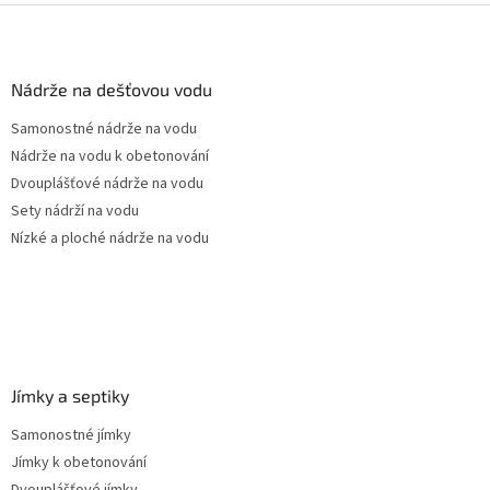
Z
á
p
a
Nádrže na dešťovou vodu
t
Samonostné nádrže na vodu
í
Nádrže na vodu k obetonování
Dvouplášťové nádrže na vodu
Sety nádrží na vodu
Nízké a ploché nádrže na vodu
Jímky a septiky
Samonostné jímky
Jímky k obetonování
Dvouplášťové jímky