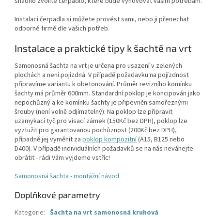
snadno zvolíte čerpadlo, které bude vyhovovat vašim potřebám.
Instalaci čerpadla si můžete provést sami, nebo ji přenechat
odborné firmě dle vašich potřeb.
Instalace a praktické tipy k šachtě na vrt
Samonosná šachta na vrt je určena pro usazení v zelených
plochách a není pojízdná. V případě požadavku na pojízdnost
připravíme variantu k obetonování. Průměr revizního komínku
šachty má průměr 600mm. Standardní poklop je koncipován jako
nepochůzný a ke komínku šachty je připevněn samořeznými
šrouby (není volně odjímatelný). Na poklop lze připravit
uzamykací tyč pro visací zámek (150Kč bez DPH), poklop lze
vyztužit pro garantovanou pochůznost (200Kč bez DPH),
případně jej vyměnit za
poklop kompozitní
(A15, B125 nebo
D400). V případě individuálních požadavků se na nás neváhejte
obrátit - rádi Vám vyjdeme vstříc!
Samonosná šachta - montážní návod
Doplňkové parametry
Kategorie
:
Šachta na vrt samonosná kruhová