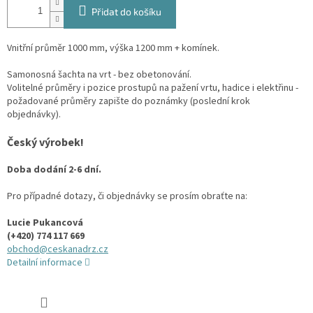
Přidat do košíku
Vnitřní průměr 1000 mm, výška 1200 mm + komínek.
Samonosná šachta na vrt - bez obetonování.
Volitelné průměry i pozice prostupů na pažení vrtu, hadice i elektřinu -
požadované průměry zapište do poznámky (poslední krok
objednávky).
Český výrobek!
Doba dodání 2-6 dní.
Pro případné dotazy, či objednávky se prosím obraťte na:
Lucie Pukancová
(+420) 774 117 669
obchod@ceskanadrz.cz
Detailní informace