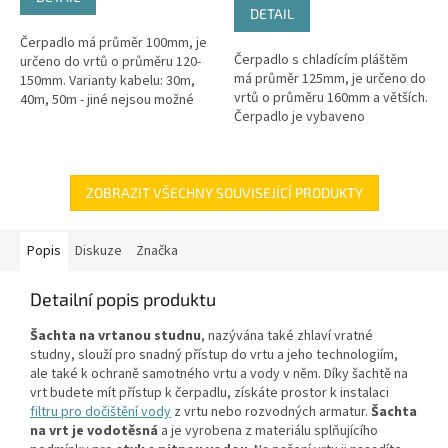
z
DETAIL
5
Čerpadlo má průměr 100mm, je
hvězdiček.
Čerpadlo s chladícím pláštěm
určeno do vrtů o průměru 120-
má průměr 125mm, je určeno do
150mm. Varianty kabelu: 30m,
vrtů o průměru 160mm a větších.
40m, 50m - jiné nejsou možné
Čerpadlo je vybaveno
Maximální výtlak: 74 / 95 / 128 m -
frekvenčním měničem! Varianty
dle délky...
kabelu: 30m, 40m, 50m
Maximální...
ZOBRAZIT VŠECHNY SOUVISEJÍCÍ PRODUKTY
Popis
Diskuze
Značka
Detailní popis produktu
Šachta na vrtanou studnu
, nazývána také zhlaví vratné
studny, slouží pro snadný přístup do vrtu a jeho technologiím,
ale také k ochraně samotného vrtu a vody v něm. Díky šachtě na
vrt budete mít přístup k čerpadlu, získáte prostor k instalaci
filtru pro dočištění vody
z vrtu nebo rozvodných armatur.
Šachta
na vrt je vodotěsná
a je vyrobena z materiálu splňujícího