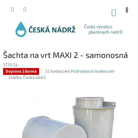
Přejít
na
NÁKUP
obsah
KOŠÍK
Šachta na vrt MAXI 2 - samonosná
1775/21-
Průměrné
31 hodnocení
Podrobnosti hodnocení
Doprava Zdarma
hodnocení
Značka:
Česká nádrž
produktu
je
4,5
z
5
hvězdiček.