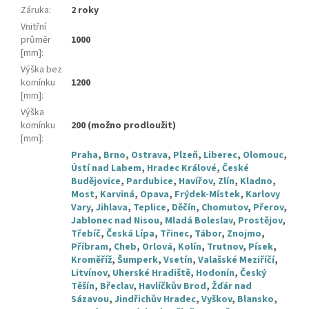
Záruka
:
2 roky
Vnitřní
průměr
1000
[mm]
:
Výška bez
komínku
1200
[mm]
:
Výška
komínku
200 (možno prodloužit)
[mm]
:
Praha
,
Brno
,
Ostrava
,
Plzeň
,
Liberec
,
Olomouc
,
Ústí nad Labem
,
Hradec Králové
,
České
Budějovice
,
Pardubice
,
Havířov
,
Zlín
,
Kladno
,
Most
,
Karviná
,
Opava
,
Frýdek-Místek
,
Karlovy
Vary
,
Jihlava
,
Teplice
,
Děčín
,
Chomutov
,
Přerov
,
Jablonec nad Nisou
,
Mladá Boleslav
,
Prostějov
,
Třebíč
,
Česká Lípa
,
Třinec
,
Tábor
,
Znojmo
,
Příbram
,
Cheb
,
Orlová
,
Kolín
,
Trutnov
,
Písek
,
Kroměříž
,
Šumperk
,
Vsetín
,
Valašské Meziříčí
,
Litvínov
,
Uherské Hradiště
,
Hodonín
,
Český
Těšín
,
Břeclav
,
Havlíčkův Brod
,
Žďár nad
Sázavou
,
Jindřichův Hradec
,
Vyškov
,
Blansko
,