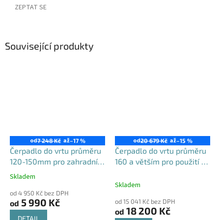
ZEPTAT SE
Související produkty
od
až
od
až
7 248 Kč
–17 %
20 679 Kč
–15 %
Čerpadlo do vrtu průměru
Čerpadlo do vrtu průměru
120-150mm pro zahradní
160 a větším pro použití v
použití, 4STM
domácnosti i na zahradě,
Skladem
Průměrné
set 4STE s FREKVENČNÍM
Skladem
hodnocení
od 4 950 Kč bez DPH
MĚNIČEM a chladícím
produktu
5 990 Kč
od 15 041 Kč bez DPH
od
plášťěm
je
18 200 Kč
od
5,0
DETAIL