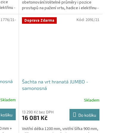
ozice
obetonování.Volitelné průměry i pozice
hvězdiček.
ektřinu -
prostupů na pažení vrtu, hadice i elektřinu -
požadované...
:
1776/21-
Kód:
2091/21
Doprava Zdarma
onosná
Šachta na vrt hranatá JUMBO -
samonosná
Skladem
Skladem
Průměrné
hodnocení
produktu
13 290 Kč bez DPH
 košíku
Do košíku
16 081 Kč
je
5,0
00 mm +
Vnitřní délka 1200 mm, vnitřní šířka 900 mm,
z