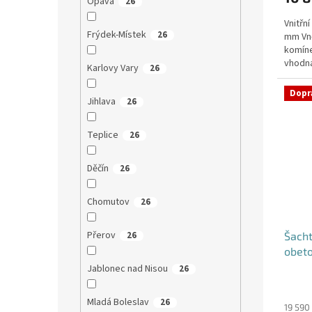
Opava
26
Vnitřn
Frýdek-Místek
26
mm Vně
komíne
vhodná
Karlovy Vary
26
nebo d
Dopr
Jihlava
26
Teplice
26
Děčín
26
Chomutov
26
Přerov
26
Šacht
obet
Jablonec nad Nisou
26
Mladá Boleslav
26
19 590