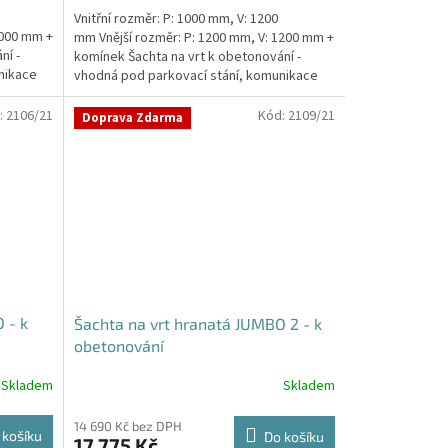
Vnitřní rozměr: P: 1000 mm, V: 1200
1000 mm +
mm Vnější rozměr: P: 1200 mm, V: 1200 mm +
ní -
komínek Šachta na vrt k obetonování -
nikace
vhodná pod parkovací stání, komunikace
nebo do míst...
:
2106/21
Kód:
2109/21
Doprava Zdarma
 - k
Šachta na vrt hranatá JUMBO 2 - k
obetonování
Skladem
Skladem
14 690 Kč bez DPH
 košíku
Do košíku
17 775 Kč