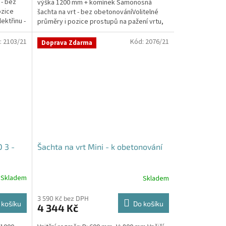
 - bez
výška 1200 mm + komínek Samonosná
5
ozice
šachta na vrt - bez obetonováníVolitelné
hvězdiček.
ektřinu -
průměry i pozice prostupů na pažení vrtu,
hadice i...
:
2103/21
Kód:
2076/21
Doprava Zdarma
 3 -
Šachta na vrt Mini - k obetonování
Skladem
Skladem
3 590 Kč bez DPH
 košíku
Do košíku
4 344 Kč