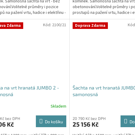
k. Samonosná šachta na vrt - bez
komínek. Samonosná šachta na vrt
5
ování.Volitelné průměry i pozice
obetonování.Volitelné průměry i p
ček.
hvězdiček.
pů na pažení vrtu, hadice i elektřinu -
prostupů na pažení vrtu, hadice i el
vané...
požadované...
Kód:
2100/21
Kód
ava Zdarma
Doprava Zdarma
a na vrt hranatá JUMBO 2 -
Šachta na vrt hranatá JUMBO
nosná
samonosná
Skladem
rné
Průměrné
cení
hodnocení
ktu
produktu
 Kč bez DPH
20 790 Kč bez DPH
Do košíku
Do
06 Kč
25 156 Kč
je
5,0