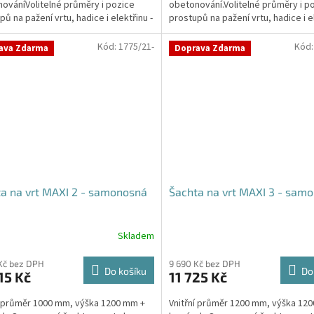
ováníVolitelné průměry i pozice
obetonování.Volitelné průměry i p
ček.
hvězdiček.
pů na pažení vrtu, hadice i elektřinu -
prostupů na pažení vrtu, hadice i el
vané průměry...
požadované průměry...
Kód:
1775/21-
Kód
ava Zdarma
Doprava Zdarma
a na vrt MAXI 2 - samonosná
Šachta na vrt MAXI 3 - sam
Skladem
rné
Průměrné
cení
hodnocení
ktu
produktu
Kč bez DPH
9 690 Kč bez DPH
Do košíku
Do
15 Kč
11 725 Kč
je
4,2
í průměr 1000 mm, výška 1200 mm +
Vnitřní průměr 1200 mm, výška 12
z