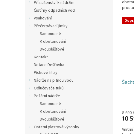
obeton
hvězdi
Příslušenství k nádržím
prostu
Čistírny odpadních vod
požado
Vsakování
Dopr
Přečerpávací jímky
Samonosné
K obetonování
Dvouplášťové
Kontakt
Dotace Dešťovka
Pískové filtry
Nádrže na pitnou vodu
Šacht
Odlučovače tuků
Požární nádrže
Průmě
Samonosné
hodno
K obetonování
produ
8 690 
10 5
je
Dvouplášťové
4,5
Ostatní plastové výrobky
Vnitřn
z