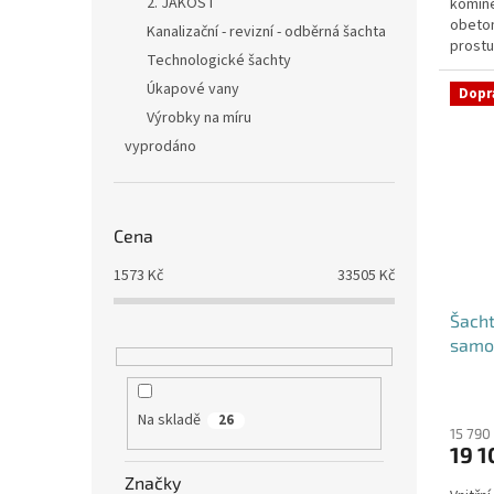
2. JAKOST
komíne
5
obeton
hvězdi
Kanalizační - revizní - odběrná šachta
prostu
Technologické šachty
požado
Úkapové vany
Dopr
Výrobky na míru
vyprodáno
Cena
1573
Kč
33505
Kč
Šacht
samo
Průmě
hodno
Na skladě
26
produ
15 790
19 1
je
5,0
Značky