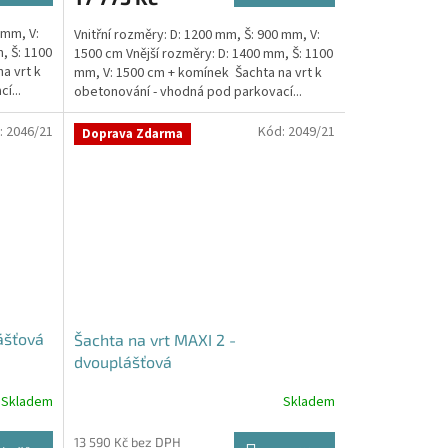
 mm, V:
Vnitřní rozměry: D: 1200 mm, Š: 900 mm, V:
, Š: 1100
1500 cm Vnější rozměry: D: 1400 mm, Š: 1100
a vrt k
mm, V: 1500 cm + komínek Šachta na vrt k
í...
obetonování - vhodná pod parkovací...
:
2046/21
Kód:
2049/21
Doprava Zdarma
ášťová
Šachta na vrt MAXI 2 -
dvouplášťová
Skladem
Skladem
13 590 Kč bez DPH