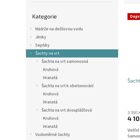
p
e
a
Přeskočit
V
n
n
Kategorie
kategorie
Dopr
ý
í
e
p
p
l
Nádrže na dešťovou vodu
i
r
Jímky
s
o
Septiky
p
d
Šachty na vrt
r
u
o
k
Šachta na vrt samonosná
d
t
Kruhová
u
ů
Hranatá
Šacht
k
Šachta na vrt k obetonování
t
Kruhová
ů
Průmě
Hranatá
hodno
Šachta na vrt dvouplášťová
produ
3 390 
4 10
Kruhová
je
4,4
Hranatá
Vnitřn
z
Vodoměrné šachty
Samono
5