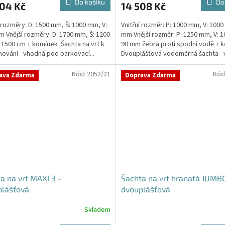
Do košíku
Do
704 Kč
14 508 Kč
í rozměry: D: 1500 mm, Š: 1000 mm, V:
Vnitřní rozměr: P: 1000 mm, V: 1000
m Vnější rozměry: D: 1700 mm, Š: 1200
mm Vnější rozměr: P: 1250 mm, V: 
 1500 cm + komínek Šachta na vrt k
90 mm žebra proti spodní vodě + 
ování - vhodná pod parkovací...
Dvouplášťová vodoměrná šachta -
do míst...
Kód:
2052/21
Kód
ava Zdarma
Doprava Zdarma
a na vrt MAXI 3 -
Šachta na vrt hranatá JUMB
plášťová
dvouplášťová
Skladem