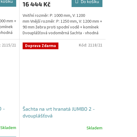
 košíku
Do košíku
16 444 Kč
Vnitřní rozměr: P: 1000 mm, V: 1200
1000 mm +
mm Vnější rozměr: P: 1250 mm, V: 1200 mm +
komínek
90 mm žebra proti spodní vodě + komínek
 vhodná
Dvouplášťová vodoměrná šachta - vhodná
do míst...
:
2115/21
Kód:
2118/21
Doprava Zdarma
O -
Šachta na vrt hranatá JUMBO 2 -
dvouplášťová
Skladem
Skladem