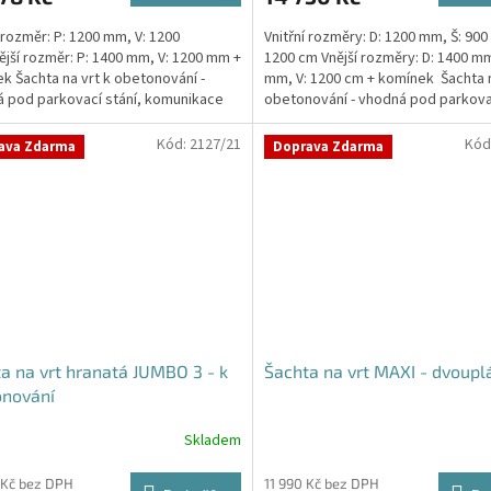
í rozměr: P: 1200 mm, V: 1200
Vnitřní rozměry: D: 1200 mm, Š: 900
jší rozměr: P: 1400 mm, V: 1200 mm +
1200 cm Vnější rozměry: D: 1400 mm
k Šachta na vrt k obetonování -
mm, V: 1200 cm + komínek Šachta n
 pod parkovací stání, komunikace
obetonování - vhodná pod parkovac
o míst...
Kód:
2127/21
Kód
ava Zdarma
Doprava Zdarma
a na vrt hranatá JUMBO 3 - k
Šachta na vrt MAXI - dvoupl
onování
Skladem
 Kč bez DPH
11 990 Kč bez DPH