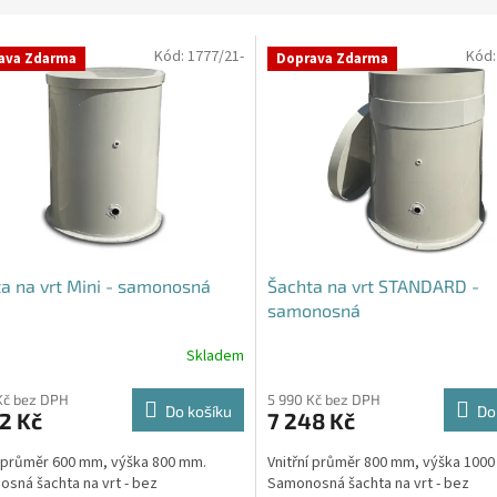
Kód:
1777/21-
Kód
ava Zdarma
Doprava Zdarma
a na vrt Mini - samonosná
Šachta na vrt STANDARD -
samonosná
Skladem
rné
Průměrné
cení
hodnocení
ktu
produktu
Kč bez DPH
5 990 Kč bez DPH
Do košíku
Do
2 Kč
7 248 Kč
je
4,3
í průměr 600 mm, výška 800 mm.
Vnitřní průměr 800 mm, výška 100
z
sná šachta na vrt - bez
Samonosná šachta na vrt - bez
5