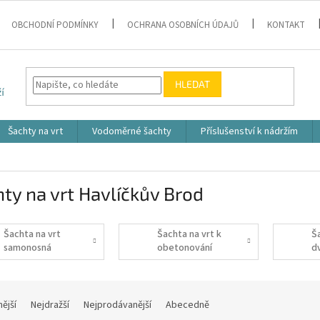
OBCHODNÍ PODMÍNKY
OCHRANA OSOBNÍCH ÚDAJŮ
KONTAKT
HLEDAT
Šachty na vrt
Vodoměrné šachty
Příslušenství k nádržím
ty na vrt Havlíčkův Brod
Šachta na vrt
Šachta na vrt k
Š
samonosná
obetonování
d
nější
Nejdražší
Nejprodávanější
Abecedně