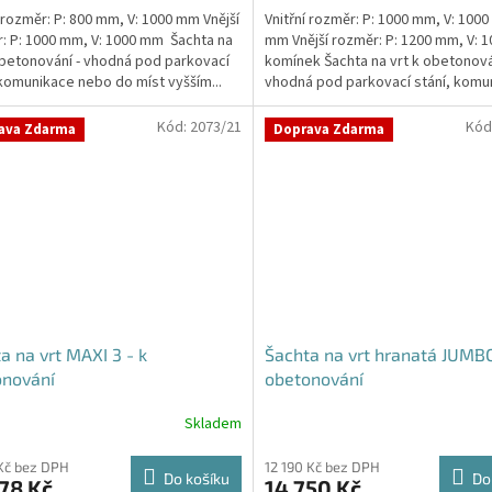
í rozměr: P: 800 mm, V: 1000 mm Vnější
Vnitřní rozměr: P: 1000 mm, V: 1000
: P: 1000 mm, V: 1000 mm Šachta na
mm Vnější rozměr: P: 1200 mm, V: 
obetonování - vhodná pod parkovací
komínek Šachta na vrt k obetonová
 komunikace nebo do míst vyšším...
vhodná pod parkovací stání, komu
nebo do míst...
Kód:
2073/21
Kód
ava Zdarma
Doprava Zdarma
a na vrt MAXI 3 - k
Šachta na vrt hranatá JUMBO
onování
obetonování
Skladem
Kč bez DPH
12 190 Kč bez DPH
Do košíku
Do
78 Kč
14 750 Kč