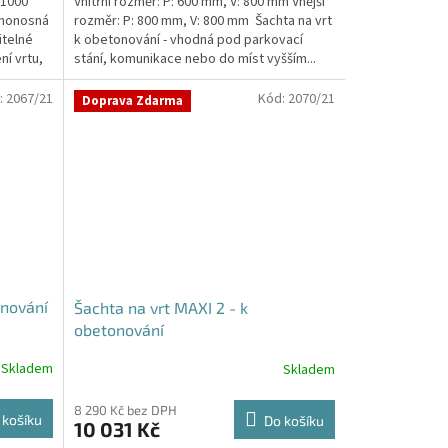
 1000
Vnitřní rozměr: P: 600 mm, V: 800 mm Vnější
amonosná
rozměr: P: 800 mm, V: 800 mm Šachta na vrt
itelné
k obetonování - vhodná pod parkovací
ní vrtu,
stání, komunikace nebo do míst vyšším...
:
2067/21
Kód:
2070/21
Doprava Zdarma
onování
Šachta na vrt MAXI 2 - k
obetonování
Skladem
Skladem
8 290 Kč bez DPH
 košíku
Do košíku
10 031 Kč