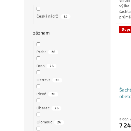
Vnitřn
z
výška
5
šachta
hvězdi
Česká nádrž
25
průměr
hadice i
Dopr
záznam
Praha
26
Brno
26
Ostrava
26
Šacht
Plzeň
26
obet
Liberec
26
5 990 
Olomouc
26
7 24