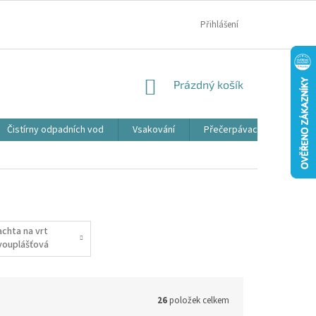
MOJE OBJEDNÁVKA
Přihlášení
NÁKUPNÍ
Prázdný košík
KOŠÍK
Čistírny odpadních vod
Vsakování
Přečerpávací jímky
achta na vrt
vouplášťová
26
položek celkem