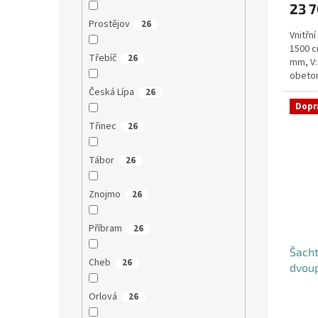
23 
Prostějov
26
Vnitřn
1500 c
Třebíč
26
mm, V:
obeton
Česká Lípa
26
Dopr
Třinec
26
Tábor
26
Znojmo
26
Příbram
26
Šacht
Cheb
26
dvou
Orlová
26