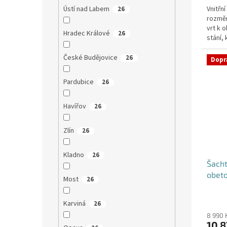
Vnitřn
Ústí nad Labem
26
rozměr
vrt k 
Hradec Králové
26
stání,
České Budějovice
26
Dopr
Pardubice
26
Havířov
26
Zlín
26
Kladno
26
Šacht
obet
Most
26
Karviná
26
8 990 
10 8