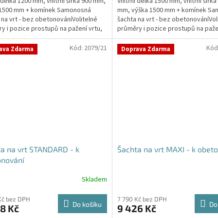
í délka 1200 mm, vnitřní šířka 900 mm,
Vnitřní délka 1500 mm, vnitřní šířka
z
 1500 mm + komínek Samonosná
mm, výška 1500 mm + komínek S
5
 na vrt - bez obetonováníVolitelné
šachta na vrt - bez obetonováníVol
ček.
hvězdiček.
y i pozice prostupů na pažení vrtu,
průměry i pozice prostupů na paže
...
hadice i...
Kód:
2079/21
Kód
ava Zdarma
Doprava Zdarma
a na vrt STANDARD - k
Šachta na vrt MAXI - k obet
onování
Skladem
Kč bez DPH
7 790 Kč bez DPH
Do košíku
Do
8 Kč
9 426 Kč