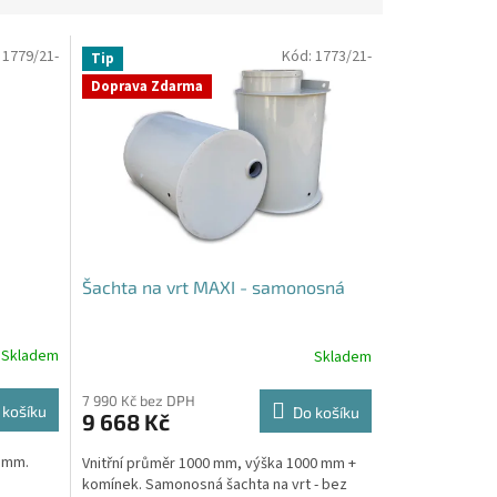
:
1779/21-
Kód:
1773/21-
Tip
Doprava Zdarma
Šachta na vrt MAXI - samonosná
Skladem
Skladem
Průměrné
hodnocení
produktu
7 990 Kč bez DPH
 košíku
Do košíku
9 668 Kč
je
4,4
0 mm.
Vnitřní průměr 1000 mm, výška 1000 mm +
z
komínek. Samonosná šachta na vrt - bez
5