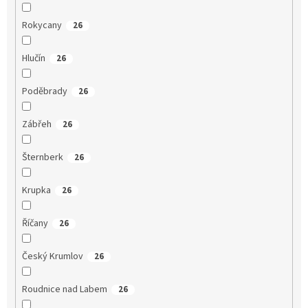
Rokycany
26
Hlučín
26
Poděbrady
26
Zábřeh
26
Šternberk
26
Krupka
26
Říčany
26
Český Krumlov
26
Roudnice nad Labem
26