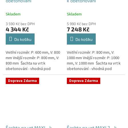
obetonování
k obetonování
Skladem
Skladem
3 590 Kč bez DPH
5 990 Kč bez DPH
4 344 Kč
7 248 Kč
Do košíku
Do košíku
Vnitřní rozměr: P: 600 mm, V: 800
Vnitřní rozměr: P: 800 mm, V:
mm Vnější rozměr: P: 800 mm, V:
1000 mm Vnější rozměr: P: 1000
800 mm Šachta na vrt k
mm, V: 1000 mm Šachta na vrt k
obetonování - vhodná pod
obetonování - vhodná pod
parkovací stání, komunikace
parkovací stání, komunikace
nebo do míst vyšším...
nebo do míst vyšším...
Doprava Zdarma
Doprava Zdarma
Šachta na vrt MAXI - k
Šachta na vrt MAXI 2 - k