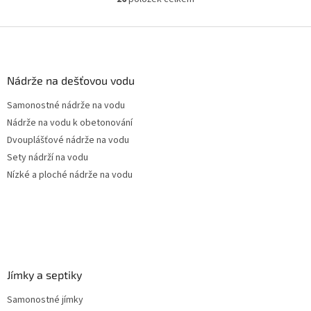
O
pozice prostupů na...
v
l
Z
á
á
d
p
a
a
Nádrže na dešťovou vodu
c
t
í
Samonostné nádrže na vodu
í
p
Nádrže na vodu k obetonování
r
v
Dvouplášťové nádrže na vodu
k
Sety nádrží na vodu
y
Nízké a ploché nádrže na vodu
v
ý
p
i
s
u
Jímky a septiky
Samonostné jímky