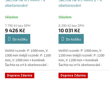
obetonování
obetonování
Skladem
Skladem
7 790 Kč bez DPH
8 290 Kč bez DPH
9 426 Kč
10 031 Kč
Do košíku
Do košíku
Vnitřní rozměr: P: 1000 mm, V:
Vnitřní rozměr: P: 1000 mm, V:
1000 mm Vnější rozměr: P: 1200
1200 mm Vnější rozměr: P: 1200
mm, V: 1000 mm + komínek
mm, V: 1200 mm + komínek
Šachta na vrt k obetonování -
Šachta na vrt k obetonování -
vhodná pod parkovací stání,
vhodná pod parkovací stání,
komunikace nebo do míst...
komunikace nebo do míst...
Doprava Zdarma
Doprava Zdarma