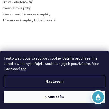
Jímky k obetonování
Dvouplášťové jímky
Samonosné tříkomorové septiky
Tříkomorové septiky k obetonování
Virtuální asistent
Vše o nákupu
Tento web používá soubory cookie. Dalším procházením
Online
tohoto webu vyjadřujete souhlas s jejich používáním.. Více
Kontakty
informací
zde
.
Posouzení nároku na dotaci dešťovka
O nás
Nastavení
Obchodní podmínky
Začít konverzaci
Ochrana osobních údajů
Doprava a platba
Souhlasím