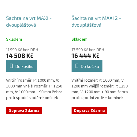
Šachta na vrt MAXI -
Šachta na vrt MAXI 2 -
dvouplášťová
dvouplášťová
Skladem
Skladem
11 990 Kč bez DPH
13 590 Kč bez DPH
14 508 Kč
16 444 Kč
Do košíku
Do košíku
Vnitřní rozměr: P: 1000 mm, V:
Vnitřní rozměr: P: 1000 mm, V:
1000 mm Vnější rozměr: P: 1250
1200 mm Vnější rozměr: P: 1250
mm, V: 1000 mm + 90 mm žebra
mm, V: 1200 mm + 90 mm žebra
proti spodní vodě + komínek
proti spodní vodě + komínek
Dvouplášťová vodoměrná šachta
Dvouplášťová vodoměrná šachta
- vhodná do míst...
- vhodná do míst...
Doprava Zdarma
Doprava Zdarma