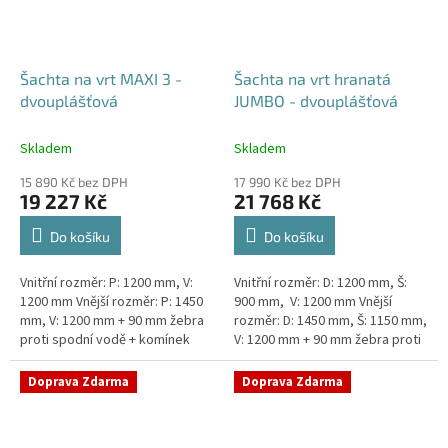
Šachta na vrt MAXI 3 -
Šachta na vrt hranatá
dvouplášťová
JUMBO - dvouplášťová
Skladem
Skladem
15 890 Kč bez DPH
17 990 Kč bez DPH
19 227 Kč
21 768 Kč
Do košíku
Do košíku
Vnitřní rozměr: P: 1200 mm, V:
Vnitřní rozměr: D: 1200 mm, Š:
1200 mm Vnější rozměr: P: 1450
900 mm, V: 1200 mm Vnější
mm, V: 1200 mm + 90 mm žebra
rozměr: D: 1450 mm, Š: 1150 mm,
proti spodní vodě + komínek
V: 1200 mm + 90 mm žebra proti
Dvouplášťová vodoměrná šachta
spodní vodě + komínek
- vhodná do míst...
Dvouplášťová...
Doprava Zdarma
Doprava Zdarma