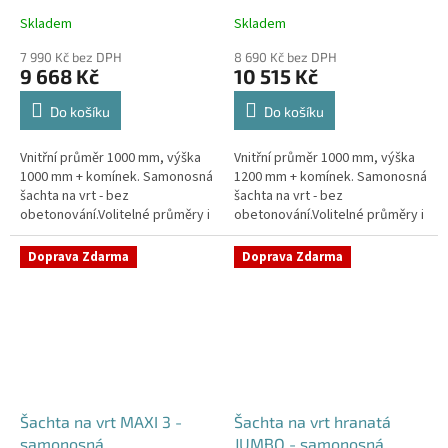
Skladem
Skladem
Průměrné
Průměrné
hodnocení
hodnocení
7 990 Kč bez DPH
8 690 Kč bez DPH
produktu
produktu
9 668 Kč
10 515 Kč
je
je
4,4
4,5
Do košíku
Do košíku
z
z
5
5
Vnitřní průměr 1000 mm, výška
Vnitřní průměr 1000 mm, výška
hvězdiček.
hvězdiček.
1000 mm + komínek. Samonosná
1200 mm + komínek. Samonosná
šachta na vrt - bez
šachta na vrt - bez
obetonování.Volitelné průměry i
obetonování.Volitelné průměry i
pozice prostupů na pažení vrtu,
pozice prostupů na pažení vrtu,
hadice i elektřinu -
hadice i elektřinu -
Doprava Zdarma
Doprava Zdarma
požadované...
požadované...
Šachta na vrt MAXI 3 -
Šachta na vrt hranatá
samonosná
JUMBO - samonosná