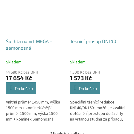
Šachta na vrt MEGA -
Těsnící prosup DN140
samonosná
Skladem
Skladem
14 590 Kč bez DPH
1 300 Kč bez DPH
17 654 Kč
1 573 Kč
Do košíku
Do košíku
Vnitřní průměr 1450 mm, výška
Speciální těsnící redukce
1500 mm + komínek.Vnější
DN140/DN160 umožňuje kvalitní
průměr 1500 mm, výška 1500
dotěsnění prostupu do šachty
mm + komínek Samonosná
na vrtanou studnu za případu,
šachta na vrt - bez
kdy pro těleso vrtu bylo použito
obetonování.Volitelné průměry i
potrubí DN140.
26
položek celkem