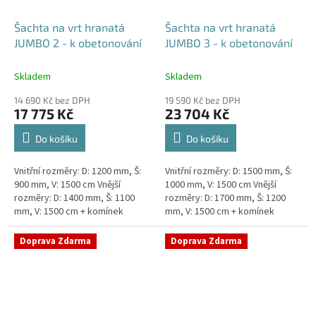
Šachta na vrt hranatá
Šachta na vrt hranatá
JUMBO 2 - k obetonování
JUMBO 3 - k obetonování
Skladem
Skladem
14 690 Kč bez DPH
19 590 Kč bez DPH
17 775 Kč
23 704 Kč
Do košíku
Do košíku
Vnitřní rozměry: D: 1200 mm, Š:
Vnitřní rozměry: D: 1500 mm, Š:
900 mm, V: 1500 cm Vnější
1000 mm, V: 1500 cm Vnější
rozměry: D: 1400 mm, Š: 1100
rozměry: D: 1700 mm, Š: 1200
mm, V: 1500 cm + komínek
mm, V: 1500 cm + komínek
Šachta na vrt k obetonování -
Šachta na vrt k obetonování -
vhodná pod parkovací...
vhodná pod parkovací...
Doprava Zdarma
Doprava Zdarma