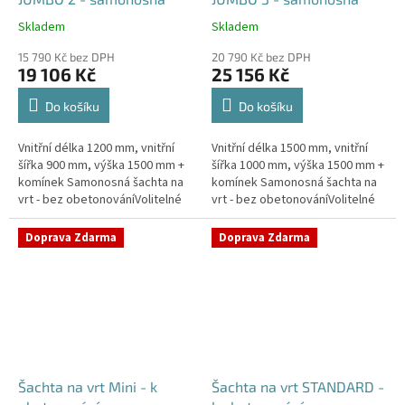
Skladem
Skladem
Průměrné
Průměrné
hodnocení
hodnocení
15 790 Kč bez DPH
20 790 Kč bez DPH
produktu
produktu
19 106 Kč
25 156 Kč
je
je
5,0
5,0
Do košíku
Do košíku
z
z
5
5
Vnitřní délka 1200 mm, vnitřní
Vnitřní délka 1500 mm, vnitřní
hvězdiček.
hvězdiček.
šířka 900 mm, výška 1500 mm +
šířka 1000 mm, výška 1500 mm +
komínek Samonosná šachta na
komínek Samonosná šachta na
vrt - bez obetonováníVolitelné
vrt - bez obetonováníVolitelné
průměry i pozice prostupů na
průměry i pozice prostupů na
pažení vrtu, hadice i...
pažení vrtu, hadice i...
Doprava Zdarma
Doprava Zdarma
Šachta na vrt Mini - k
Šachta na vrt STANDARD -