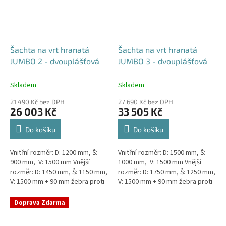
Šachta na vrt hranatá
Šachta na vrt hranatá
JUMBO 2 - dvouplášťová
JUMBO 3 - dvouplášťová
Skladem
Skladem
21 490 Kč bez DPH
27 690 Kč bez DPH
26 003 Kč
33 505 Kč
Do košíku
Do košíku
Vnitřní rozměr: D: 1200 mm, Š:
Vnitřní rozměr: D: 1500 mm, Š:
900 mm, V: 1500 mm Vnější
1000 mm, V: 1500 mm Vnější
rozměr: D: 1450 mm, Š: 1150 mm,
rozměr: D: 1750 mm, Š: 1250 mm,
V: 1500 mm + 90 mm žebra proti
V: 1500 mm + 90 mm žebra proti
spodní vodě + komínek
spodní vodě + komínek
Dvouplášťová...
Dvouplášťová...
Doprava Zdarma