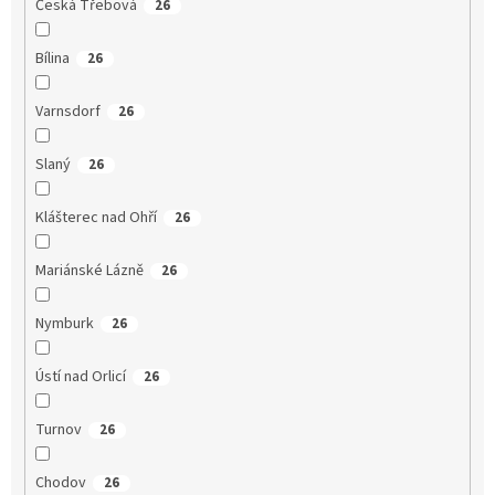
Česká Třebová
26
Bílina
26
Varnsdorf
26
Slaný
26
Klášterec nad Ohří
26
Mariánské Lázně
26
Nymburk
26
Ústí nad Orlicí
26
Turnov
26
Chodov
26