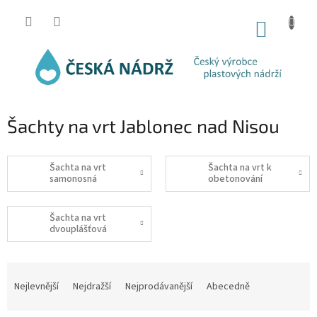
Přejít
na
NÁKUP
obsah
KOŠÍK
Šachty na vrt Jablonec nad Nisou
Šachta na vrt
Šachta na vrt k
samonosná
obetonování
Šachta na vrt
dvouplášťová
Ř
a
Nejlevnější
Nejdražší
Nejprodávanější
Abecedně
z
e