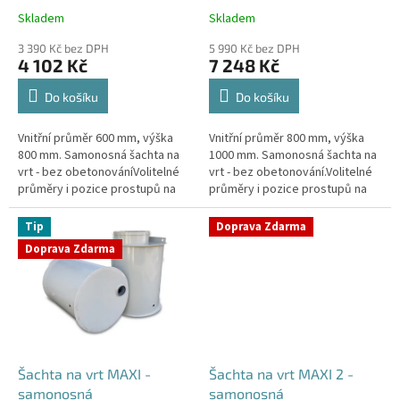
k
Skladem
Skladem
Průměrné
Průměrné
t
hodnocení
hodnocení
ů
3 390 Kč bez DPH
5 990 Kč bez DPH
produktu
produktu
4 102 Kč
7 248 Kč
je
je
4,4
4,3
Do košíku
Do košíku
z
z
5
5
Vnitřní průměr 600 mm, výška
Vnitřní průměr 800 mm, výška
hvězdiček.
hvězdiček.
800 mm. Samonosná šachta na
1000 mm. Samonosná šachta na
vrt - bez obetonováníVolitelné
vrt - bez obetonování.Volitelné
průměry i pozice prostupů na
průměry i pozice prostupů na
pažení vrtu, hadice i elektřinu -
pažení vrtu, hadice i elektřinu -
požadované průměry...
požadované průměry...
Tip
Doprava Zdarma
Doprava Zdarma
Šachta na vrt MAXI -
Šachta na vrt MAXI 2 -
samonosná
samonosná