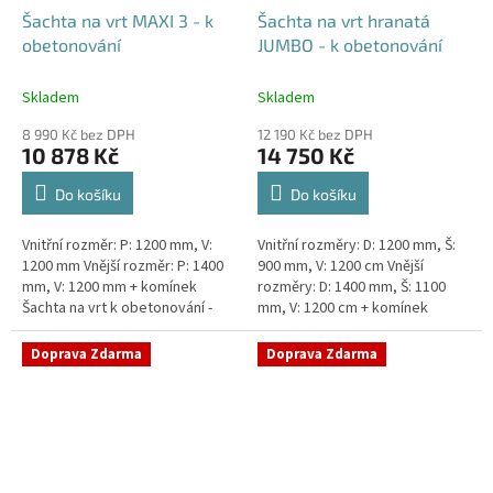
Šachta na vrt MAXI 3 - k
Šachta na vrt hranatá
obetonování
JUMBO - k obetonování
Skladem
Skladem
8 990 Kč bez DPH
12 190 Kč bez DPH
10 878 Kč
14 750 Kč
Do košíku
Do košíku
Vnitřní rozměr: P: 1200 mm, V:
Vnitřní rozměry: D: 1200 mm, Š:
1200 mm Vnější rozměr: P: 1400
900 mm, V: 1200 cm Vnější
mm, V: 1200 mm + komínek
rozměry: D: 1400 mm, Š: 1100
Šachta na vrt k obetonování -
mm, V: 1200 cm + komínek
vhodná pod parkovací stání,
Šachta na vrt k obetonování -
komunikace nebo do míst...
vhodná pod parkovací...
Doprava Zdarma
Doprava Zdarma