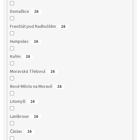
Domažlice
26
Frenštát pod Radhoštěm
26
Humpolec
26
Kuřim
26
Moravská Třebová
26
Nové Město na Moravě
26
Litomyšl
26
Lanškroun
26
Čáslav
26