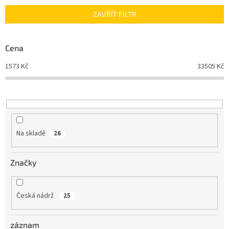
n
ZAVŘÍT FILTR
í
p
r
Cena
o
d
1573
Kč
33505
Kč
u
k
t
ů
Na skladě
26
Značky
Česká nádrž
25
záznam