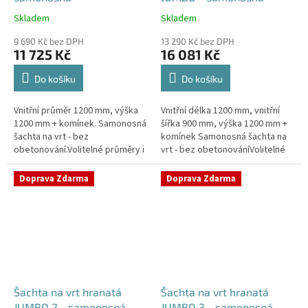
Skladem
Skladem
Průměrné
Průměrné
hodnocení
hodnocení
9 690 Kč bez DPH
13 290 Kč bez DPH
produktu
produktu
11 725 Kč
16 081 Kč
je
je
4,2
5,0
Do košíku
Do košíku
z
z
5
5
Vnitřní průměr 1200 mm, výška
Vnitřní délka 1200 mm, vnitřní
hvězdiček.
hvězdiček.
1200 mm + komínek. Samonosná
šířka 900 mm, výška 1200 mm +
šachta na vrt - bez
komínek Samonosná šachta na
obetonování.Volitelné průměry i
vrt - bez obetonováníVolitelné
pozice prostupů na pažení vrtu,
průměry i pozice prostupů na
hadice i elektřinu -
pažení vrtu, hadice i...
Doprava Zdarma
Doprava Zdarma
požadované...
Šachta na vrt hranatá
Šachta na vrt hranatá
JUMBO 2 - samonosná
JUMBO 3 - samonosná