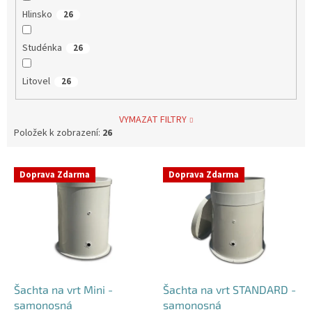
Hlinsko
26
Studénka
26
Litovel
26
VYMAZAT FILTRY
Položek k zobrazení:
26
V
Doprava Zdarma
Doprava Zdarma
ý
p
i
s
p
r
o
d
Šachta na vrt Mini -
Šachta na vrt STANDARD -
u
samonosná
samonosná