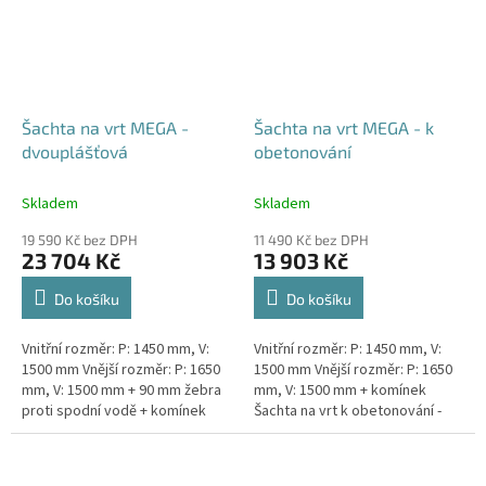
Šachta na vrt MEGA -
Šachta na vrt MEGA - k
dvouplášťová
obetonování
Skladem
Skladem
19 590 Kč bez DPH
11 490 Kč bez DPH
23 704 Kč
13 903 Kč
Do košíku
Do košíku
Vnitřní rozměr: P: 1450 mm, V:
Vnitřní rozměr: P: 1450 mm, V:
1500 mm Vnější rozměr: P: 1650
1500 mm Vnější rozměr: P: 1650
mm, V: 1500 mm + 90 mm žebra
mm, V: 1500 mm + komínek
proti spodní vodě + komínek
Šachta na vrt k obetonování -
Dvouplášťová vodoměrná šachta
vhodná pod parkovací stání,
- vhodná do míst...
komunikace nebo do míst...