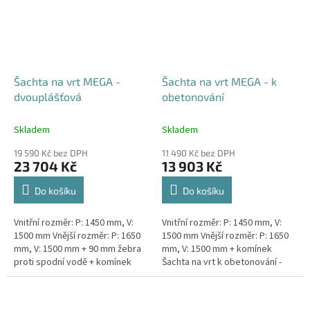
Šachta na vrt MEGA -
Šachta na vrt MEGA - k
dvouplášťová
obetonování
Skladem
Skladem
19 590 Kč bez DPH
11 490 Kč bez DPH
23 704 Kč
13 903 Kč
Do košíku
Do košíku
Vnitřní rozměr: P: 1450 mm, V:
Vnitřní rozměr: P: 1450 mm, V:
1500 mm Vnější rozměr: P: 1650
1500 mm Vnější rozměr: P: 1650
mm, V: 1500 mm + 90 mm žebra
mm, V: 1500 mm + komínek
proti spodní vodě + komínek
Šachta na vrt k obetonování -
Dvouplášťová vodoměrná šachta
vhodná pod parkovací stání,
- vhodná do míst...
komunikace nebo do míst...