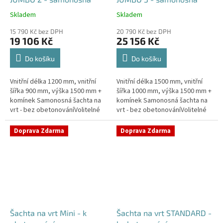
Skladem
Skladem
Průměrné
Průměrné
hodnocení
hodnocení
15 790 Kč bez DPH
20 790 Kč bez DPH
produktu
produktu
19 106 Kč
25 156 Kč
je
je
5,0
5,0
Do košíku
Do košíku
z
z
5
5
Vnitřní délka 1200 mm, vnitřní
Vnitřní délka 1500 mm, vnitřní
hvězdiček.
hvězdiček.
šířka 900 mm, výška 1500 mm +
šířka 1000 mm, výška 1500 mm +
komínek Samonosná šachta na
komínek Samonosná šachta na
vrt - bez obetonováníVolitelné
vrt - bez obetonováníVolitelné
průměry i pozice prostupů na
průměry i pozice prostupů na
pažení vrtu, hadice i...
pažení vrtu, hadice i...
Doprava Zdarma
Doprava Zdarma
Šachta na vrt Mini - k
Šachta na vrt STANDARD -