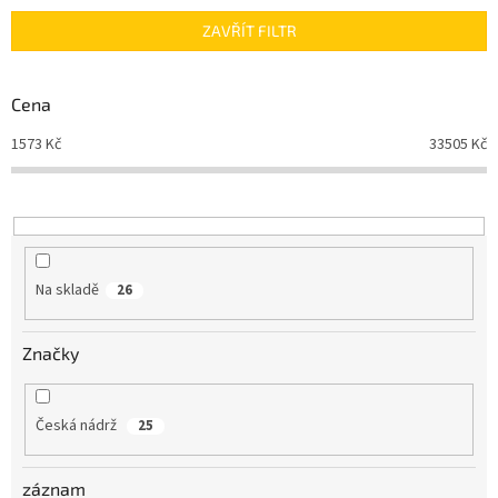
n
ZAVŘÍT FILTR
í
p
r
Cena
o
d
1573
Kč
33505
Kč
u
k
t
ů
Na skladě
26
Značky
Česká nádrž
25
záznam