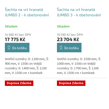
Šachta na vrt hranatá
Šachta na vrt hranatá
JUMBO 2 - k obetonování
JUMBO 3 - k obetonování
Skladem
Skladem
14 690 Kč bez DPH
19 590 Kč bez DPH
17 775 Kč
23 704 Kč
Do košíku
Do košíku
Vnitřní rozměry: D: 1200 mm, Š:
Vnitřní rozměry: D: 1500 mm, Š:
900 mm, V: 1500 cm Vnější
1000 mm, V: 1500 cm Vnější
rozměry: D: 1400 mm, Š: 1100
rozměry: D: 1700 mm, Š: 1200
mm, V: 1500 cm + komínek
mm, V: 1500 cm + komínek
Šachta na vrt k obetonování -
Šachta na vrt k obetonování -
vhodná pod parkovací...
vhodná pod parkovací...
Doprava Zdarma
Doprava Zdarma