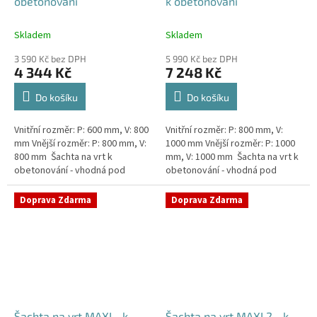
obetonování
k obetonování
Skladem
Skladem
3 590 Kč bez DPH
5 990 Kč bez DPH
4 344 Kč
7 248 Kč
Do košíku
Do košíku
Vnitřní rozměr: P: 600 mm, V: 800
Vnitřní rozměr: P: 800 mm, V:
mm Vnější rozměr: P: 800 mm, V:
1000 mm Vnější rozměr: P: 1000
800 mm Šachta na vrt k
mm, V: 1000 mm Šachta na vrt k
obetonování - vhodná pod
obetonování - vhodná pod
parkovací stání, komunikace
parkovací stání, komunikace
nebo do míst vyšším...
nebo do míst vyšším...
Doprava Zdarma
Doprava Zdarma
Šachta na vrt MAXI - k
Šachta na vrt MAXI 2 - k