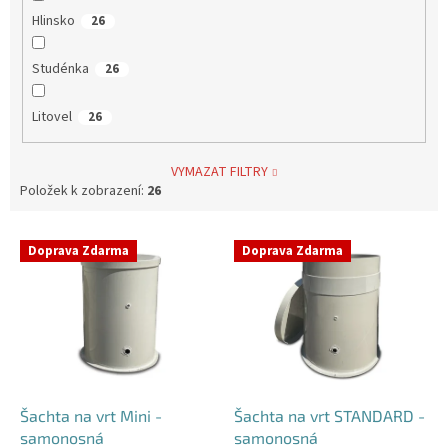
Hlinsko
26
Studénka
26
Litovel
26
VYMAZAT FILTRY
Položek k zobrazení:
26
V
Doprava Zdarma
Doprava Zdarma
ý
p
i
s
p
r
o
d
Šachta na vrt Mini -
Šachta na vrt STANDARD -
u
samonosná
samonosná