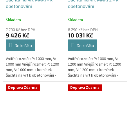
obetonování
obetonování
Skladem
Skladem
7 790 Kč bez DPH
8 290 Kč bez DPH
9 426 Kč
10 031 Kč
Do košíku
Do košíku
Vnitřní rozměr: P: 1000 mm, V:
Vnitřní rozměr: P: 1000 mm, V:
1000 mm Vnější rozměr: P: 1200
1200 mm Vnější rozměr: P: 1200
mm, V: 1000 mm + komínek
mm, V: 1200 mm + komínek
Šachta na vrt k obetonování -
Šachta na vrt k obetonování -
vhodná pod parkovací stání,
vhodná pod parkovací stání,
komunikace nebo do míst...
komunikace nebo do míst...
Doprava Zdarma
Doprava Zdarma