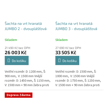
Šachta na vrt hranatá
Šachta na vrt hranatá
JUMBO 2 - dvouplášťová
JUMBO 3 - dvouplášťová
Skladem
Skladem
21 490 Kč bez DPH
27 690 Kč bez DPH
26 003 Kč
33 505 Kč
Do košíku
Do košíku
Vnitřní rozměr: D: 1200 mm, Š:
Vnitřní rozměr: D: 1500 mm, Š:
900 mm, V: 1500 mm Vnější
1000 mm, V: 1500 mm Vnější
rozměr: D: 1450 mm, Š: 1150 mm,
rozměr: D: 1750 mm, Š: 1250 mm,
V: 1500 mm + 90 mm žebra proti
V: 1500 mm + 90 mm žebra proti
spodní vodě + komínek
spodní vodě + komínek
Dvouplášťová...
Dvouplášťová...
Doprava Zdarma