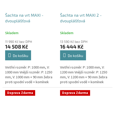
Šachta na vrt MAXI -
Šachta na vrt MAXI 2 -
dvouplášťová
dvouplášťová
Skladem
Skladem
11 990 Kč bez DPH
13 590 Kč bez DPH
14 508 Kč
16 444 Kč
Do košíku
Do košíku
Vnitřní rozměr: P: 1000 mm, V:
Vnitřní rozměr: P: 1000 mm, V:
1000 mm Vnější rozměr: P: 1250
1200 mm Vnější rozměr: P: 1250
mm, V: 1000 mm + 90 mm žebra
mm, V: 1200 mm + 90 mm žebra
proti spodní vodě + komínek
proti spodní vodě + komínek
Dvouplášťová vodoměrná šachta
Dvouplášťová vodoměrná šachta
- vhodná do míst...
- vhodná do míst...
Doprava Zdarma
Doprava Zdarma