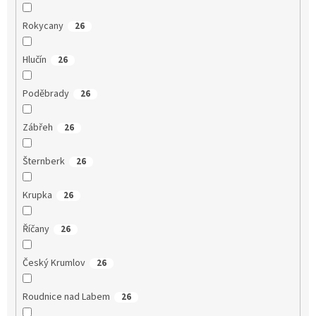
Rokycany
26
Hlučín
26
Poděbrady
26
Zábřeh
26
Šternberk
26
Krupka
26
Říčany
26
Český Krumlov
26
Roudnice nad Labem
26