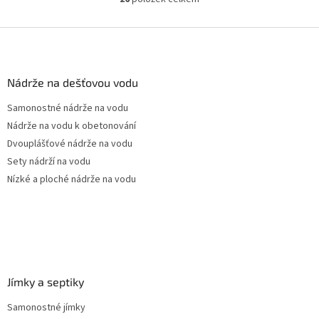
O
pozice prostupů na...
v
l
Z
á
á
d
p
a
a
Nádrže na dešťovou vodu
c
t
í
Samonostné nádrže na vodu
í
p
Nádrže na vodu k obetonování
r
v
Dvouplášťové nádrže na vodu
k
Sety nádrží na vodu
y
Nízké a ploché nádrže na vodu
v
ý
p
i
s
u
Jímky a septiky
Samonostné jímky