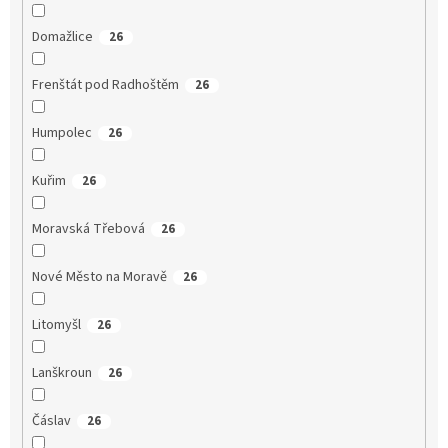
Domažlice
26
Frenštát pod Radhoštěm
26
Humpolec
26
Kuřim
26
Moravská Třebová
26
Nové Město na Moravě
26
Litomyšl
26
Lanškroun
26
Čáslav
26