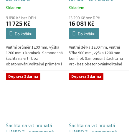
Skladem
Skladem
Průměrné
Průměrné
hodnocení
hodnocení
9 690 Kč bez DPH
13 290 Kč bez DPH
produktu
produktu
11 725 Kč
16 081 Kč
je
je
4,2
5,0
Do košíku
Do košíku
z
z
5
5
Vnitřní průměr 1200 mm, výška
Vnitřní délka 1200 mm, vnitřní
hvězdiček.
hvězdiček.
1200 mm + komínek. Samonosná
šířka 900 mm, výška 1200 mm +
šachta na vrt - bez
komínek Samonosná šachta na
obetonování.Volitelné průměry i
vrt - bez obetonováníVolitelné
pozice prostupů na pažení vrtu,
průměry i pozice prostupů na
hadice i elektřinu -
pažení vrtu, hadice i...
Doprava Zdarma
Doprava Zdarma
požadované...
Šachta na vrt hranatá
Šachta na vrt hranatá
JUMBO 2 - samonosná
JUMBO 3 - samonosná