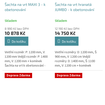
Šachta na vrt MAXI 3 - k
Šachta na vrt hranatá
obetonování
JUMBO - k obetonování
Skladem
Skladem
8 990 Kč bez DPH
12 190 Kč bez DPH
10 878 Kč
14 750 Kč
Do košíku
Do košíku
Vnitřní rozměr: P: 1200 mm, V:
Vnitřní rozměry: D: 1200 mm, Š:
1200 mm Vnější rozměr: P: 1400
900 mm, V: 1200 cm Vnější
mm, V: 1200 mm + komínek
rozměry: D: 1400 mm, Š: 1100
Šachta na vrt k obetonování -
mm, V: 1200 cm + komínek
vhodná pod parkovací stání,
Šachta na vrt k obetonování -
komunikace nebo do míst...
vhodná pod parkovací...
Doprava Zdarma
Doprava Zdarma