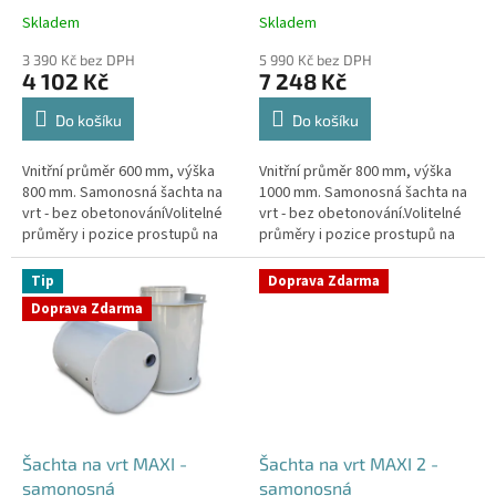
k
Skladem
Skladem
Průměrné
Průměrné
t
hodnocení
hodnocení
ů
3 390 Kč bez DPH
5 990 Kč bez DPH
produktu
produktu
4 102 Kč
7 248 Kč
je
je
4,4
4,3
Do košíku
Do košíku
z
z
5
5
Vnitřní průměr 600 mm, výška
Vnitřní průměr 800 mm, výška
hvězdiček.
hvězdiček.
800 mm. Samonosná šachta na
1000 mm. Samonosná šachta na
vrt - bez obetonováníVolitelné
vrt - bez obetonování.Volitelné
průměry i pozice prostupů na
průměry i pozice prostupů na
pažení vrtu, hadice i elektřinu -
pažení vrtu, hadice i elektřinu -
požadované průměry...
požadované průměry...
Tip
Doprava Zdarma
Doprava Zdarma
Šachta na vrt MAXI -
Šachta na vrt MAXI 2 -
samonosná
samonosná