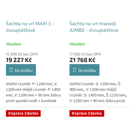
Šachta na vrt MAXI 3 -
Šachta na vrt hranatá
dvouplášťová
JUMBO - dvouplášťová
Skladem
Skladem
15 890 Kč bez DPH
17 990 Kč bez DPH
19 227 Kč
21 768 Kč
Do košíku
Do košíku
Vnitřní rozměr: P: 1200 mm, V:
Vnitřní rozměr: D: 1200 mm, Š:
1200 mm Vnější rozměr: P: 1450
900 mm, V: 1200 mm Vnější
mm, V: 1200 mm + 90 mm žebra
rozměr: D: 1450 mm, Š: 1150 mm,
proti spodní vodě + komínek
V: 1200 mm + 90 mm žebra proti
Dvouplášťová vodoměrná šachta
spodní vodě + komínek
- vhodná do míst...
Dvouplášťová...
Doprava Zdarma
Doprava Zdarma