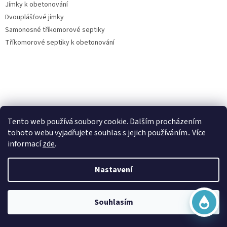
Jímky k obetonování
Dvouplášťové jímky
Samonosné tříkomorové septiky
Tříkomorové septiky k obetonování
Virtuální asistent
Vše o nákupu
Tento web používá soubory cookie. Dalším procházením
Online
tohoto webu vyjadřujete souhlas s jejich používáním.. Více
Kontakty
informací
zde
.
Posouzení nároku na dotaci dešťovka
O nás
Nastavení
Obchodní podmínky
Začít konverzaci
Ochrana osobních údajů
Doprava a platba
Souhlasím