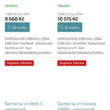
Skladem
Skladem
Průměrné
Průměrné
hodnocení
hodnocení
7 990 Kč bez DPH
8 690 Kč bez DPH
produktu
produktu
9 668 Kč
10 515 Kč
je
je
4,4
4,5
Do košíku
Do košíku
z
z
5
5
Vnitřní průměr 1000 mm, výška
Vnitřní průměr 1000 mm, výška
hvězdiček.
hvězdiček.
1000 mm + komínek. Samonosná
1200 mm + komínek. Samonosná
šachta na vrt - bez
šachta na vrt - bez
obetonování.Volitelné průměry i
obetonování.Volitelné průměry i
pozice prostupů na pažení vrtu,
pozice prostupů na pažení vrtu,
hadice i elektřinu -
hadice i elektřinu -
Doprava Zdarma
Doprava Zdarma
požadované...
požadované...
Šachta na vrt MAXI 3 -
Šachta na vrt hranatá
samonosná
JUMBO - samonosná