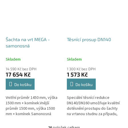
Šachta na vrt MEGA -
Těsnící prosup DN140
samonosná
Skladem
Skladem
14 590 Kč bez DPH
1 300 Kč bez DPH
17 654 Kč
1 573 Kč
Do košíku
Do košíku
Vnitřní průměr 1450 mm, výška
Speciální těsnící redukce
1500 mm + komínek.Vnější
DN140/DN160 umožňuje kvalitní
průměr 1500 mm, výška 1500
dotěsnění prostupu do šachty
mm + komínek Samonosná
na vrtanou studnu za případu,
šachta na vrt - bez
kdy pro těleso vrtu bylo použito
obetonování.Volitelné průměry i
potrubí DN140.
26
položek celkem