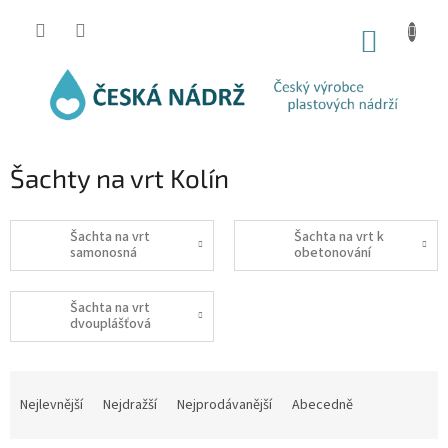
Přejít
na
NÁKUP
obsah
KOŠÍK
Šachty na vrt Kolín
Šachta na vrt
Šachta na vrt k
samonosná
obetonování
Šachta na vrt
dvouplášťová
Ř
a
Nejlevnější
Nejdražší
Nejprodávanější
Abecedně
z
e