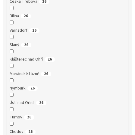
Česká Třebová
26
Bílina
26
Varnsdorf
26
Slaný
26
Klášterec nad Ohří
26
Mariánské Lázně
26
Nymburk
26
Ústí nad Orlicí
26
Turnov
26
Chodov
26