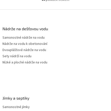
O
pozice prostupů na...
v
l
Z
á
á
d
p
a
a
Nádrže na dešťovou vodu
c
t
í
Samonostné nádrže na vodu
í
p
Nádrže na vodu k obetonování
r
v
Dvouplášťové nádrže na vodu
k
Sety nádrží na vodu
y
Nízké a ploché nádrže na vodu
v
ý
p
i
s
u
Jímky a septiky
Samonostné jímky