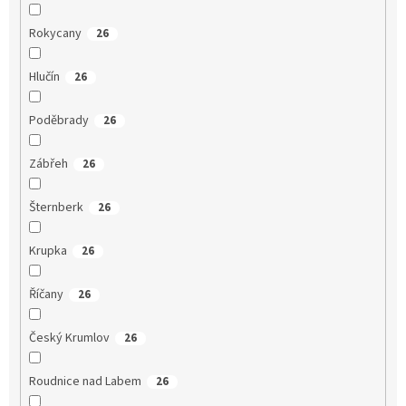
Rokycany
26
Hlučín
26
Poděbrady
26
Zábřeh
26
Šternberk
26
Krupka
26
Říčany
26
Český Krumlov
26
Roudnice nad Labem
26