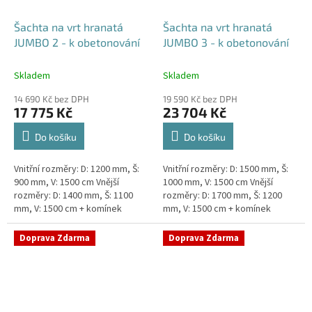
Šachta na vrt hranatá
Šachta na vrt hranatá
JUMBO 2 - k obetonování
JUMBO 3 - k obetonování
Skladem
Skladem
14 690 Kč bez DPH
19 590 Kč bez DPH
17 775 Kč
23 704 Kč
Do košíku
Do košíku
Vnitřní rozměry: D: 1200 mm, Š:
Vnitřní rozměry: D: 1500 mm, Š:
900 mm, V: 1500 cm Vnější
1000 mm, V: 1500 cm Vnější
rozměry: D: 1400 mm, Š: 1100
rozměry: D: 1700 mm, Š: 1200
mm, V: 1500 cm + komínek
mm, V: 1500 cm + komínek
Šachta na vrt k obetonování -
Šachta na vrt k obetonování -
vhodná pod parkovací...
vhodná pod parkovací...
Doprava Zdarma
Doprava Zdarma