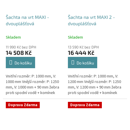
Šachta na vrt MAXI -
Šachta na vrt MAXI 2 -
dvouplášťová
dvouplášťová
Skladem
Skladem
11 990 Kč bez DPH
13 590 Kč bez DPH
14 508 Kč
16 444 Kč
Do košíku
Do košíku
Vnitřní rozměr: P: 1000 mm, V:
Vnitřní rozměr: P: 1000 mm, V:
1000 mm Vnější rozměr: P: 1250
1200 mm Vnější rozměr: P: 1250
mm, V: 1000 mm + 90 mm žebra
mm, V: 1200 mm + 90 mm žebra
proti spodní vodě + komínek
proti spodní vodě + komínek
Dvouplášťová vodoměrná šachta
Dvouplášťová vodoměrná šachta
- vhodná do míst...
- vhodná do míst...
Doprava Zdarma
Doprava Zdarma