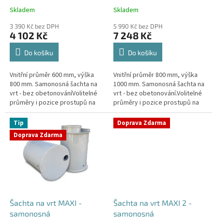
k
Skladem
Skladem
Průměrné
Průměrné
t
hodnocení
hodnocení
ů
3 390 Kč bez DPH
5 990 Kč bez DPH
produktu
produktu
4 102 Kč
7 248 Kč
je
je
4,4
4,3
Do košíku
Do košíku
z
z
5
5
Vnitřní průměr 600 mm, výška
Vnitřní průměr 800 mm, výška
hvězdiček.
hvězdiček.
800 mm. Samonosná šachta na
1000 mm. Samonosná šachta na
vrt - bez obetonováníVolitelné
vrt - bez obetonování.Volitelné
průměry i pozice prostupů na
průměry i pozice prostupů na
pažení vrtu, hadice i elektřinu -
pažení vrtu, hadice i elektřinu -
požadované průměry...
požadované průměry...
Tip
Doprava Zdarma
Doprava Zdarma
Šachta na vrt MAXI -
Šachta na vrt MAXI 2 -
samonosná
samonosná