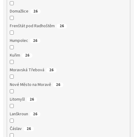
Domažlice
26
Frenštát pod Radhoštěm
26
Humpolec
26
Kuřim
26
Moravská Třebová
26
Nové Město na Moravě
26
Litomyšl
26
Lanškroun
26
Čáslav
26