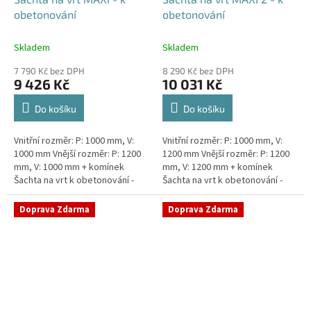
obetonování
obetonování
Skladem
Skladem
7 790 Kč bez DPH
8 290 Kč bez DPH
9 426 Kč
10 031 Kč
Do košíku
Do košíku
Vnitřní rozměr: P: 1000 mm, V:
Vnitřní rozměr: P: 1000 mm, V:
1000 mm Vnější rozměr: P: 1200
1200 mm Vnější rozměr: P: 1200
mm, V: 1000 mm + komínek
mm, V: 1200 mm + komínek
Šachta na vrt k obetonování -
Šachta na vrt k obetonování -
vhodná pod parkovací stání,
vhodná pod parkovací stání,
komunikace nebo do míst...
komunikace nebo do míst...
Doprava Zdarma
Doprava Zdarma