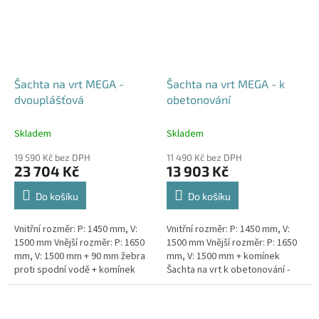
Šachta na vrt MEGA -
Šachta na vrt MEGA - k
dvouplášťová
obetonování
Skladem
Skladem
19 590 Kč bez DPH
11 490 Kč bez DPH
23 704 Kč
13 903 Kč
Do košíku
Do košíku
Vnitřní rozměr: P: 1450 mm, V:
Vnitřní rozměr: P: 1450 mm, V:
1500 mm Vnější rozměr: P: 1650
1500 mm Vnější rozměr: P: 1650
mm, V: 1500 mm + 90 mm žebra
mm, V: 1500 mm + komínek
proti spodní vodě + komínek
Šachta na vrt k obetonování -
Dvouplášťová vodoměrná šachta
vhodná pod parkovací stání,
- vhodná do míst...
komunikace nebo do míst...