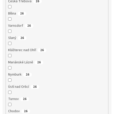
Česká Třebová
26
Bílina
26
Varnsdorf
26
Slaný
26
Klášterec nad Ohří
26
Mariánské Lázně
26
Nymburk
26
Ústí nad Orlicí
26
Turnov
26
Chodov
26