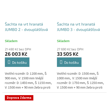
Šachta na vrt hranatá
Šachta na vrt hranatá
JUMBO 2 - dvouplášťová
JUMBO 3 - dvouplášťová
Skladem
Skladem
21 490 Kč bez DPH
27 690 Kč bez DPH
26 003 Kč
33 505 Kč
Do košíku
Do košíku
Vnitřní rozměr: D: 1200 mm, Š:
Vnitřní rozměr: D: 1500 mm, Š:
900 mm, V: 1500 mm Vnější
1000 mm, V: 1500 mm Vnější
rozměr: D: 1450 mm, Š: 1150 mm,
rozměr: D: 1750 mm, Š: 1250 mm,
V: 1500 mm + 90 mm žebra proti
V: 1500 mm + 90 mm žebra proti
spodní vodě + komínek
spodní vodě + komínek
Dvouplášťová...
Dvouplášťová...
Doprava Zdarma