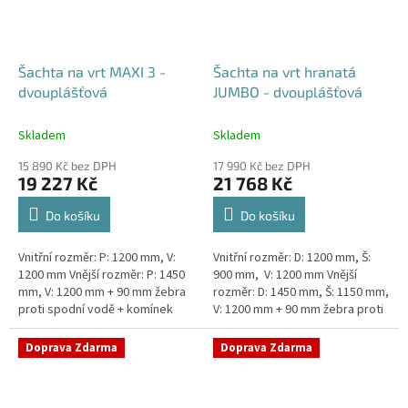
Šachta na vrt MAXI 3 -
Šachta na vrt hranatá
dvouplášťová
JUMBO - dvouplášťová
Skladem
Skladem
15 890 Kč bez DPH
17 990 Kč bez DPH
19 227 Kč
21 768 Kč
Do košíku
Do košíku
Vnitřní rozměr: P: 1200 mm, V:
Vnitřní rozměr: D: 1200 mm, Š:
1200 mm Vnější rozměr: P: 1450
900 mm, V: 1200 mm Vnější
mm, V: 1200 mm + 90 mm žebra
rozměr: D: 1450 mm, Š: 1150 mm,
proti spodní vodě + komínek
V: 1200 mm + 90 mm žebra proti
Dvouplášťová vodoměrná šachta
spodní vodě + komínek
- vhodná do míst...
Dvouplášťová...
Doprava Zdarma
Doprava Zdarma