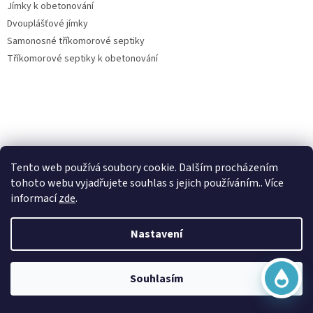
Jímky k obetonování
Dvouplášťové jímky
Samonosné tříkomorové septiky
Tříkomorové septiky k obetonování
Virtuální asistent
Vše o nákupu
Tento web používá soubory cookie. Dalším procházením
Online
tohoto webu vyjadřujete souhlas s jejich používáním.. Více
Kontakty
informací
zde
.
Posouzení nároku na dotaci dešťovka
O nás
Nastavení
Obchodní podmínky
Začít konverzaci
Ochrana osobních údajů
Doprava a platba
Souhlasím