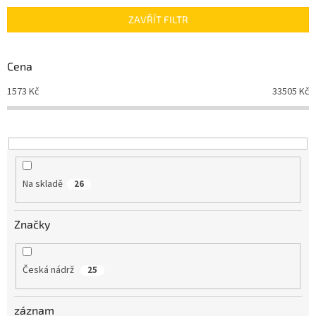
n
ZAVŘÍT FILTR
í
p
r
Cena
o
d
1573
Kč
33505
Kč
u
k
t
ů
Na skladě
26
Značky
Česká nádrž
25
záznam