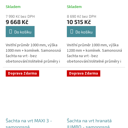
Skladem
Skladem
Průměrné
Průměrné
hodnocení
hodnocení
7 990 Kč bez DPH
8 690 Kč bez DPH
produktu
produktu
9 668 Kč
10 515 Kč
je
je
4,4
4,5
Do košíku
Do košíku
z
z
5
5
Vnitřní průměr 1000 mm, výška
Vnitřní průměr 1000 mm, výška
hvězdiček.
hvězdiček.
1000 mm + komínek. Samonosná
1200 mm + komínek. Samonosná
šachta na vrt - bez
šachta na vrt - bez
obetonování.Volitelné průměry i
obetonování.Volitelné průměry i
pozice prostupů na pažení vrtu,
pozice prostupů na pažení vrtu,
hadice i elektřinu -
hadice i elektřinu -
Doprava Zdarma
Doprava Zdarma
požadované...
požadované...
Šachta na vrt MAXI 3 -
Šachta na vrt hranatá
samonosná
JUMBO - samonosná