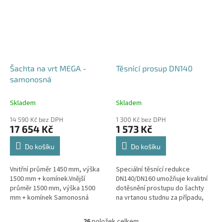
Šachta na vrt MEGA -
Těsnící prosup DN140
samonosná
Skladem
Skladem
14 590 Kč bez DPH
1 300 Kč bez DPH
17 654 Kč
1 573 Kč
Do košíku
Do košíku
Vnitřní průměr 1450 mm, výška
Speciální těsnící redukce
1500 mm + komínek.Vnější
DN140/DN160 umožňuje kvalitní
průměr 1500 mm, výška 1500
dotěsnění prostupu do šachty
mm + komínek Samonosná
na vrtanou studnu za případu,
šachta na vrt - bez
kdy pro těleso vrtu bylo použito
obetonování.Volitelné průměry i
potrubí DN140.
26
položek celkem