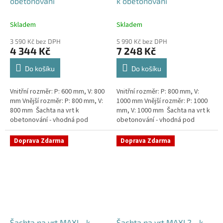
obetonování
k obetonování
Skladem
Skladem
3 590 Kč bez DPH
5 990 Kč bez DPH
4 344 Kč
7 248 Kč
Do košíku
Do košíku
Vnitřní rozměr: P: 600 mm, V: 800
Vnitřní rozměr: P: 800 mm, V:
mm Vnější rozměr: P: 800 mm, V:
1000 mm Vnější rozměr: P: 1000
800 mm Šachta na vrt k
mm, V: 1000 mm Šachta na vrt k
obetonování - vhodná pod
obetonování - vhodná pod
parkovací stání, komunikace
parkovací stání, komunikace
nebo do míst vyšším...
nebo do míst vyšším...
Doprava Zdarma
Doprava Zdarma
Šachta na vrt MAXI - k
Šachta na vrt MAXI 2 - k