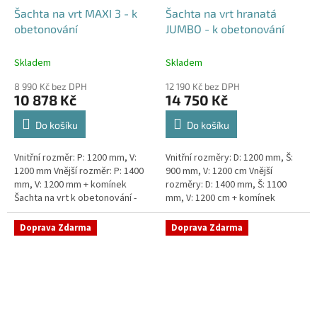
Šachta na vrt MAXI 3 - k
Šachta na vrt hranatá
obetonování
JUMBO - k obetonování
Skladem
Skladem
8 990 Kč bez DPH
12 190 Kč bez DPH
10 878 Kč
14 750 Kč
Do košíku
Do košíku
Vnitřní rozměr: P: 1200 mm, V:
Vnitřní rozměry: D: 1200 mm, Š:
1200 mm Vnější rozměr: P: 1400
900 mm, V: 1200 cm Vnější
mm, V: 1200 mm + komínek
rozměry: D: 1400 mm, Š: 1100
Šachta na vrt k obetonování -
mm, V: 1200 cm + komínek
vhodná pod parkovací stání,
Šachta na vrt k obetonování -
komunikace nebo do míst...
vhodná pod parkovací...
Doprava Zdarma
Doprava Zdarma