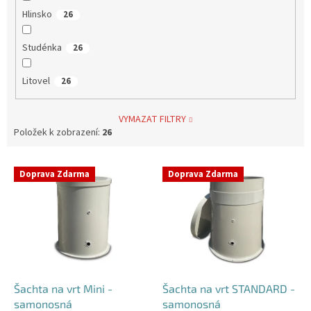
Hlinsko
26
Studénka
26
Litovel
26
VYMAZAT FILTRY
Položek k zobrazení:
26
V
Doprava Zdarma
Doprava Zdarma
ý
p
i
s
p
r
o
d
Šachta na vrt Mini -
Šachta na vrt STANDARD -
u
samonosná
samonosná