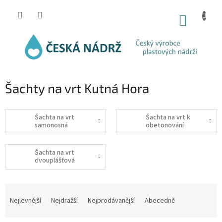
Přejít
na
NÁKUP
obsah
KOŠÍK
Šachty na vrt Kutná Hora
Šachta na vrt
Šachta na vrt k
samonosná
obetonování
Šachta na vrt
dvouplášťová
Ř
a
Nejlevnější
Nejdražší
Nejprodávanější
Abecedně
z
e