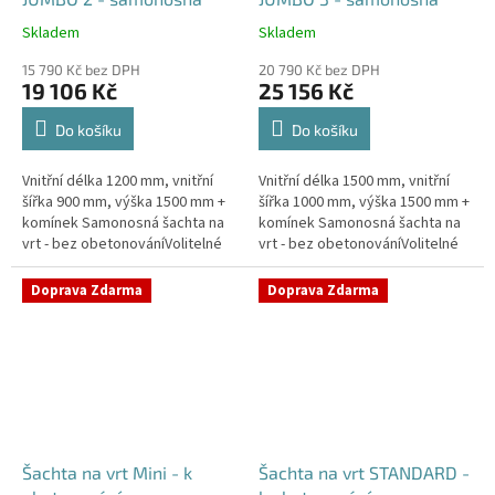
Skladem
Skladem
Průměrné
Průměrné
hodnocení
hodnocení
15 790 Kč bez DPH
20 790 Kč bez DPH
produktu
produktu
19 106 Kč
25 156 Kč
je
je
5,0
5,0
Do košíku
Do košíku
z
z
5
5
Vnitřní délka 1200 mm, vnitřní
Vnitřní délka 1500 mm, vnitřní
hvězdiček.
hvězdiček.
šířka 900 mm, výška 1500 mm +
šířka 1000 mm, výška 1500 mm +
komínek Samonosná šachta na
komínek Samonosná šachta na
vrt - bez obetonováníVolitelné
vrt - bez obetonováníVolitelné
průměry i pozice prostupů na
průměry i pozice prostupů na
pažení vrtu, hadice i...
pažení vrtu, hadice i...
Doprava Zdarma
Doprava Zdarma
Šachta na vrt Mini - k
Šachta na vrt STANDARD -