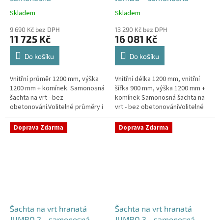
Skladem
Skladem
Průměrné
Průměrné
hodnocení
hodnocení
9 690 Kč bez DPH
13 290 Kč bez DPH
produktu
produktu
11 725 Kč
16 081 Kč
je
je
4,2
5,0
Do košíku
Do košíku
z
z
5
5
Vnitřní průměr 1200 mm, výška
Vnitřní délka 1200 mm, vnitřní
hvězdiček.
hvězdiček.
1200 mm + komínek. Samonosná
šířka 900 mm, výška 1200 mm +
šachta na vrt - bez
komínek Samonosná šachta na
obetonování.Volitelné průměry i
vrt - bez obetonováníVolitelné
pozice prostupů na pažení vrtu,
průměry i pozice prostupů na
hadice i elektřinu -
pažení vrtu, hadice i...
Doprava Zdarma
Doprava Zdarma
požadované...
Šachta na vrt hranatá
Šachta na vrt hranatá
JUMBO 2 - samonosná
JUMBO 3 - samonosná