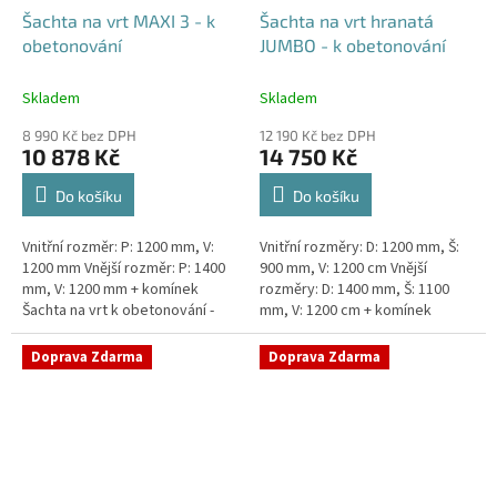
Šachta na vrt MAXI 3 - k
Šachta na vrt hranatá
obetonování
JUMBO - k obetonování
Skladem
Skladem
8 990 Kč bez DPH
12 190 Kč bez DPH
10 878 Kč
14 750 Kč
Do košíku
Do košíku
Vnitřní rozměr: P: 1200 mm, V:
Vnitřní rozměry: D: 1200 mm, Š:
1200 mm Vnější rozměr: P: 1400
900 mm, V: 1200 cm Vnější
mm, V: 1200 mm + komínek
rozměry: D: 1400 mm, Š: 1100
Šachta na vrt k obetonování -
mm, V: 1200 cm + komínek
vhodná pod parkovací stání,
Šachta na vrt k obetonování -
komunikace nebo do míst...
vhodná pod parkovací...
Doprava Zdarma
Doprava Zdarma