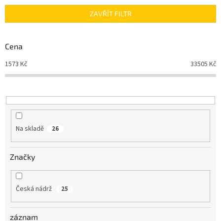
n
ZAVŘÍT FILTR
í
p
r
Cena
o
d
1573
Kč
33505
Kč
u
k
t
ů
Na skladě
26
Značky
Česká nádrž
25
záznam