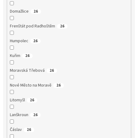
Domažlice
26
Frenštát pod Radhoštěm
26
Humpolec
26
Kuřim
26
Moravská Třebová
26
Nové Město na Moravě
26
Litomyšl
26
Lanškroun
26
Čáslav
26