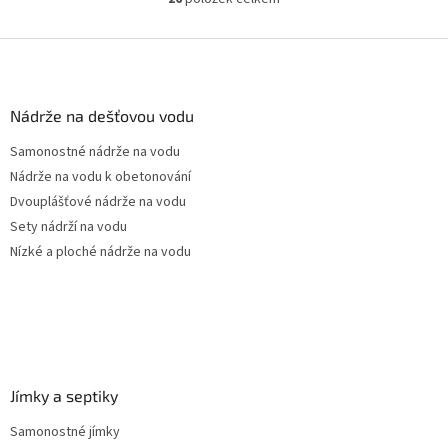
O
pozice prostupů na...
v
l
Z
á
á
d
p
a
a
Nádrže na dešťovou vodu
c
t
í
Samonostné nádrže na vodu
í
p
Nádrže na vodu k obetonování
r
v
Dvouplášťové nádrže na vodu
k
Sety nádrží na vodu
y
Nízké a ploché nádrže na vodu
v
ý
p
i
s
u
Jímky a septiky
Samonostné jímky