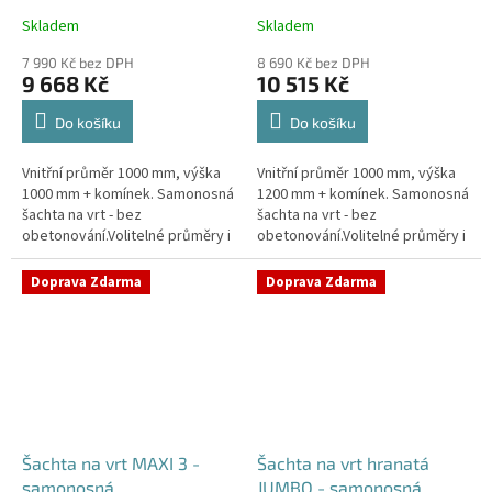
Skladem
Skladem
Průměrné
Průměrné
hodnocení
hodnocení
7 990 Kč bez DPH
8 690 Kč bez DPH
produktu
produktu
9 668 Kč
10 515 Kč
je
je
4,4
4,5
Do košíku
Do košíku
z
z
5
5
Vnitřní průměr 1000 mm, výška
Vnitřní průměr 1000 mm, výška
hvězdiček.
hvězdiček.
1000 mm + komínek. Samonosná
1200 mm + komínek. Samonosná
šachta na vrt - bez
šachta na vrt - bez
obetonování.Volitelné průměry i
obetonování.Volitelné průměry i
pozice prostupů na pažení vrtu,
pozice prostupů na pažení vrtu,
hadice i elektřinu -
hadice i elektřinu -
Doprava Zdarma
Doprava Zdarma
požadované...
požadované...
Šachta na vrt MAXI 3 -
Šachta na vrt hranatá
samonosná
JUMBO - samonosná