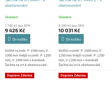
obetonování
obetonování
Skladem
Skladem
7 790 Kč bez DPH
8 290 Kč bez DPH
9 426 Kč
10 031 Kč
Do košíku
Do košíku
Vnitřní rozměr: P: 1000 mm, V:
Vnitřní rozměr: P: 1000 mm, V:
1000 mm Vnější rozměr: P: 1200
1200 mm Vnější rozměr: P: 1200
mm, V: 1000 mm + komínek
mm, V: 1200 mm + komínek
Šachta na vrt k obetonování -
Šachta na vrt k obetonování -
vhodná pod parkovací stání,
vhodná pod parkovací stání,
komunikace nebo do míst...
komunikace nebo do míst...
Doprava Zdarma
Doprava Zdarma