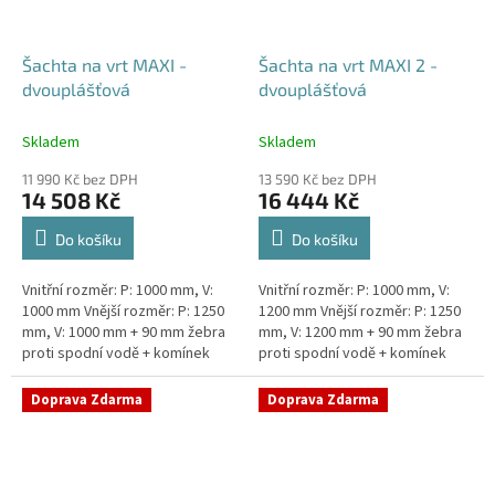
Šachta na vrt MAXI -
Šachta na vrt MAXI 2 -
dvouplášťová
dvouplášťová
Skladem
Skladem
11 990 Kč bez DPH
13 590 Kč bez DPH
14 508 Kč
16 444 Kč
Do košíku
Do košíku
Vnitřní rozměr: P: 1000 mm, V:
Vnitřní rozměr: P: 1000 mm, V:
1000 mm Vnější rozměr: P: 1250
1200 mm Vnější rozměr: P: 1250
mm, V: 1000 mm + 90 mm žebra
mm, V: 1200 mm + 90 mm žebra
proti spodní vodě + komínek
proti spodní vodě + komínek
Dvouplášťová vodoměrná šachta
Dvouplášťová vodoměrná šachta
- vhodná do míst...
- vhodná do míst...
Doprava Zdarma
Doprava Zdarma