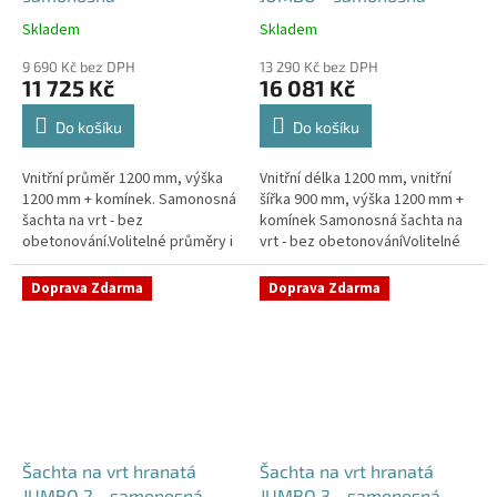
Skladem
Skladem
Průměrné
Průměrné
hodnocení
hodnocení
9 690 Kč bez DPH
13 290 Kč bez DPH
produktu
produktu
11 725 Kč
16 081 Kč
je
je
4,2
5,0
Do košíku
Do košíku
z
z
5
5
Vnitřní průměr 1200 mm, výška
Vnitřní délka 1200 mm, vnitřní
hvězdiček.
hvězdiček.
1200 mm + komínek. Samonosná
šířka 900 mm, výška 1200 mm +
šachta na vrt - bez
komínek Samonosná šachta na
obetonování.Volitelné průměry i
vrt - bez obetonováníVolitelné
pozice prostupů na pažení vrtu,
průměry i pozice prostupů na
hadice i elektřinu -
pažení vrtu, hadice i...
Doprava Zdarma
Doprava Zdarma
požadované...
Šachta na vrt hranatá
Šachta na vrt hranatá
JUMBO 2 - samonosná
JUMBO 3 - samonosná