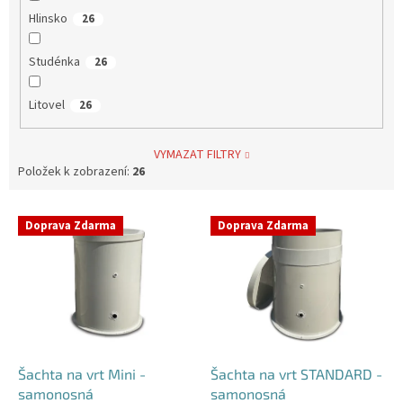
Hlinsko
26
Studénka
26
Litovel
26
VYMAZAT FILTRY
Položek k zobrazení:
26
V
Doprava Zdarma
Doprava Zdarma
ý
p
i
s
p
r
o
d
Šachta na vrt Mini -
Šachta na vrt STANDARD -
u
samonosná
samonosná