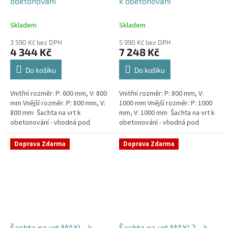
obetonování
k obetonování
Skladem
Skladem
3 590 Kč bez DPH
5 990 Kč bez DPH
4 344 Kč
7 248 Kč
Do košíku
Do košíku
Vnitřní rozměr: P: 600 mm, V: 800
Vnitřní rozměr: P: 800 mm, V:
mm Vnější rozměr: P: 800 mm, V:
1000 mm Vnější rozměr: P: 1000
800 mm Šachta na vrt k
mm, V: 1000 mm Šachta na vrt k
obetonování - vhodná pod
obetonování - vhodná pod
parkovací stání, komunikace
parkovací stání, komunikace
nebo do míst vyšším...
nebo do míst vyšším...
Doprava Zdarma
Doprava Zdarma
Šachta na vrt MAXI - k
Šachta na vrt MAXI 2 - k