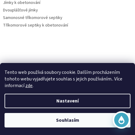
Jímky k obetonování
Dvouplášťové jímky
Samonosné tříkomorové septiky
Tříkomorové septiky k obetonování
Virtuální asistent
Vše o nákupu
Tento web používá soubory cookie. Dalším procházením
Online
tohoto webu vyjadřujete souhlas s jejich používáním.. Více
Kontakty
informací
zde
.
Posouzení nároku na dotaci dešťovka
O nás
Nastavení
Obchodní podmínky
Začít konverzaci
Ochrana osobních údajů
Doprava a platba
Souhlasím