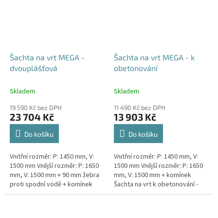
Šachta na vrt MEGA -
Šachta na vrt MEGA - k
dvouplášťová
obetonování
Skladem
Skladem
19 590 Kč bez DPH
11 490 Kč bez DPH
23 704 Kč
13 903 Kč
Do košíku
Do košíku
Vnitřní rozměr: P: 1450 mm, V:
Vnitřní rozměr: P: 1450 mm, V:
1500 mm Vnější rozměr: P: 1650
1500 mm Vnější rozměr: P: 1650
mm, V: 1500 mm + 90 mm žebra
mm, V: 1500 mm + komínek
proti spodní vodě + komínek
Šachta na vrt k obetonování -
Dvouplášťová vodoměrná šachta
vhodná pod parkovací stání,
- vhodná do míst...
komunikace nebo do míst...