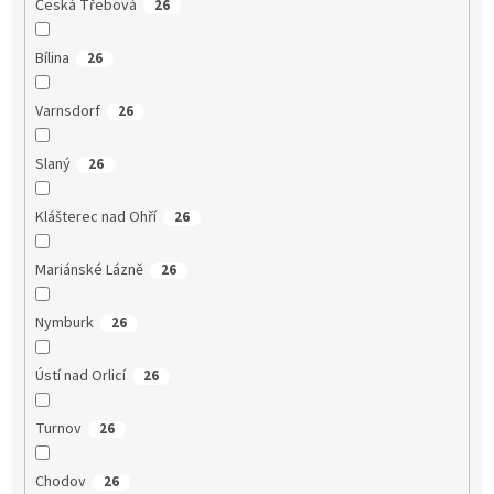
Česká Třebová
26
Bílina
26
Varnsdorf
26
Slaný
26
Klášterec nad Ohří
26
Mariánské Lázně
26
Nymburk
26
Ústí nad Orlicí
26
Turnov
26
Chodov
26