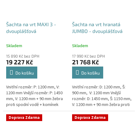
Šachta na vrt MAXI 3 -
Šachta na vrt hranatá
dvouplášťová
JUMBO - dvouplášťová
Skladem
Skladem
15 890 Kč bez DPH
17 990 Kč bez DPH
19 227 Kč
21 768 Kč
Do košíku
Do košíku
Vnitřní rozměr: P: 1200 mm, V:
Vnitřní rozměr: D: 1200 mm, Š:
1200 mm Vnější rozměr: P: 1450
900 mm, V: 1200 mm Vnější
mm, V: 1200 mm + 90 mm žebra
rozměr: D: 1450 mm, Š: 1150 mm,
proti spodní vodě + komínek
V: 1200 mm + 90 mm žebra proti
Dvouplášťová vodoměrná šachta
spodní vodě + komínek
- vhodná do míst...
Dvouplášťová...
Doprava Zdarma
Doprava Zdarma