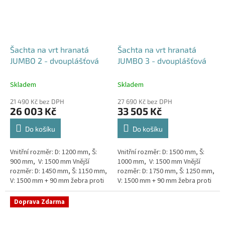
Šachta na vrt hranatá
Šachta na vrt hranatá
JUMBO 2 - dvouplášťová
JUMBO 3 - dvouplášťová
Skladem
Skladem
21 490 Kč bez DPH
27 690 Kč bez DPH
26 003 Kč
33 505 Kč
Do košíku
Do košíku
Vnitřní rozměr: D: 1200 mm, Š:
Vnitřní rozměr: D: 1500 mm, Š:
900 mm, V: 1500 mm Vnější
1000 mm, V: 1500 mm Vnější
rozměr: D: 1450 mm, Š: 1150 mm,
rozměr: D: 1750 mm, Š: 1250 mm,
V: 1500 mm + 90 mm žebra proti
V: 1500 mm + 90 mm žebra proti
spodní vodě + komínek
spodní vodě + komínek
Dvouplášťová...
Dvouplášťová...
Doprava Zdarma