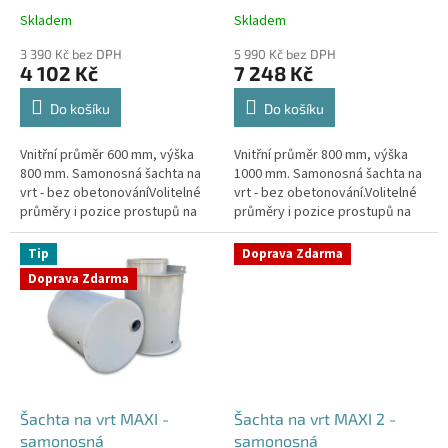
k
Skladem
Skladem
Průměrné
Průměrné
t
hodnocení
hodnocení
ů
3 390 Kč bez DPH
5 990 Kč bez DPH
produktu
produktu
4 102 Kč
7 248 Kč
je
je
4,4
4,3
Do košíku
Do košíku
z
z
5
5
Vnitřní průměr 600 mm, výška
Vnitřní průměr 800 mm, výška
hvězdiček.
hvězdiček.
800 mm. Samonosná šachta na
1000 mm. Samonosná šachta na
vrt - bez obetonováníVolitelné
vrt - bez obetonování.Volitelné
průměry i pozice prostupů na
průměry i pozice prostupů na
pažení vrtu, hadice i elektřinu -
pažení vrtu, hadice i elektřinu -
požadované průměry...
požadované průměry...
Tip
Doprava Zdarma
Doprava Zdarma
Šachta na vrt MAXI -
Šachta na vrt MAXI 2 -
samonosná
samonosná