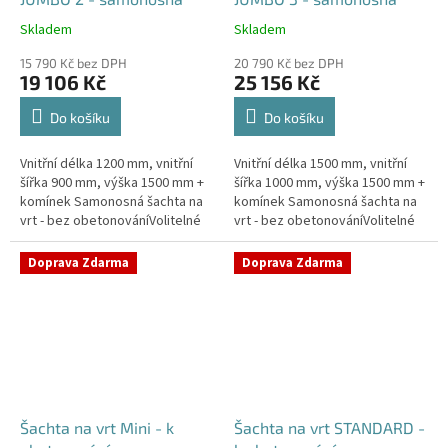
Skladem
Skladem
Průměrné
Průměrné
hodnocení
hodnocení
15 790 Kč bez DPH
20 790 Kč bez DPH
produktu
produktu
19 106 Kč
25 156 Kč
je
je
5,0
5,0
Do košíku
Do košíku
z
z
5
5
Vnitřní délka 1200 mm, vnitřní
Vnitřní délka 1500 mm, vnitřní
hvězdiček.
hvězdiček.
šířka 900 mm, výška 1500 mm +
šířka 1000 mm, výška 1500 mm +
komínek Samonosná šachta na
komínek Samonosná šachta na
vrt - bez obetonováníVolitelné
vrt - bez obetonováníVolitelné
průměry i pozice prostupů na
průměry i pozice prostupů na
pažení vrtu, hadice i...
pažení vrtu, hadice i...
Doprava Zdarma
Doprava Zdarma
Šachta na vrt Mini - k
Šachta na vrt STANDARD -