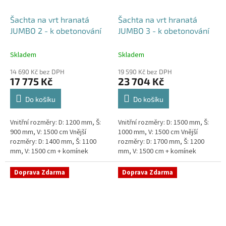
Šachta na vrt hranatá
Šachta na vrt hranatá
JUMBO 2 - k obetonování
JUMBO 3 - k obetonování
Skladem
Skladem
14 690 Kč bez DPH
19 590 Kč bez DPH
17 775 Kč
23 704 Kč
Do košíku
Do košíku
Vnitřní rozměry: D: 1200 mm, Š:
Vnitřní rozměry: D: 1500 mm, Š:
900 mm, V: 1500 cm Vnější
1000 mm, V: 1500 cm Vnější
rozměry: D: 1400 mm, Š: 1100
rozměry: D: 1700 mm, Š: 1200
mm, V: 1500 cm + komínek
mm, V: 1500 cm + komínek
Šachta na vrt k obetonování -
Šachta na vrt k obetonování -
vhodná pod parkovací...
vhodná pod parkovací...
Doprava Zdarma
Doprava Zdarma