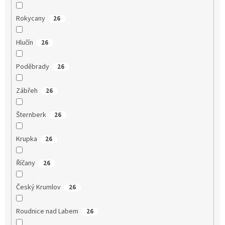
Rokycany
26
Hlučín
26
Poděbrady
26
Zábřeh
26
Šternberk
26
Krupka
26
Říčany
26
Český Krumlov
26
Roudnice nad Labem
26