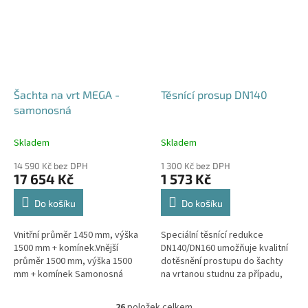
Šachta na vrt MEGA -
Těsnící prosup DN140
samonosná
Skladem
Skladem
14 590 Kč bez DPH
1 300 Kč bez DPH
17 654 Kč
1 573 Kč
Do košíku
Do košíku
Vnitřní průměr 1450 mm, výška
Speciální těsnící redukce
1500 mm + komínek.Vnější
DN140/DN160 umožňuje kvalitní
průměr 1500 mm, výška 1500
dotěsnění prostupu do šachty
mm + komínek Samonosná
na vrtanou studnu za případu,
šachta na vrt - bez
kdy pro těleso vrtu bylo použito
obetonování.Volitelné průměry i
potrubí DN140.
26
položek celkem