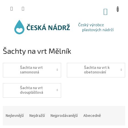
Přejít
na
NÁKUP
obsah
KOŠÍK
Šachty na vrt Mělník
Šachta na vrt
Šachta na vrt k
samonosná
obetonování
Šachta na vrt
dvouplášťová
Ř
a
Nejlevnější
Nejdražší
Nejprodávanější
Abecedně
z
e