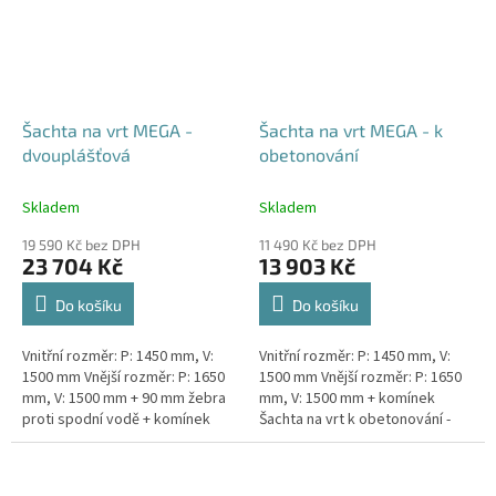
Šachta na vrt MEGA -
Šachta na vrt MEGA - k
dvouplášťová
obetonování
Skladem
Skladem
19 590 Kč bez DPH
11 490 Kč bez DPH
23 704 Kč
13 903 Kč
Do košíku
Do košíku
Vnitřní rozměr: P: 1450 mm, V:
Vnitřní rozměr: P: 1450 mm, V:
1500 mm Vnější rozměr: P: 1650
1500 mm Vnější rozměr: P: 1650
mm, V: 1500 mm + 90 mm žebra
mm, V: 1500 mm + komínek
proti spodní vodě + komínek
Šachta na vrt k obetonování -
Dvouplášťová vodoměrná šachta
vhodná pod parkovací stání,
- vhodná do míst...
komunikace nebo do míst...