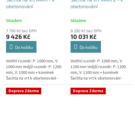
obetonování
obetonování
Skladem
Skladem
7 790 Kč bez DPH
8 290 Kč bez DPH
9 426 Kč
10 031 Kč
Do košíku
Do košíku
Vnitřní rozměr: P: 1000 mm, V:
Vnitřní rozměr: P: 1000 mm, V:
1000 mm Vnější rozměr: P: 1200
1200 mm Vnější rozměr: P: 1200
mm, V: 1000 mm + komínek
mm, V: 1200 mm + komínek
Šachta na vrt k obetonování -
Šachta na vrt k obetonování -
vhodná pod parkovací stání,
vhodná pod parkovací stání,
komunikace nebo do míst...
komunikace nebo do míst...
Doprava Zdarma
Doprava Zdarma