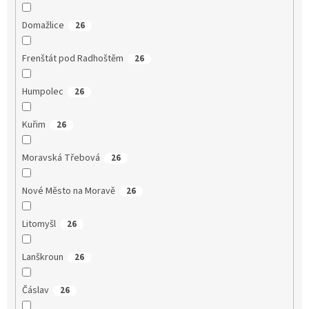
Domažlice
26
Frenštát pod Radhoštěm
26
Humpolec
26
Kuřim
26
Moravská Třebová
26
Nové Město na Moravě
26
Litomyšl
26
Lanškroun
26
Čáslav
26