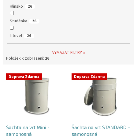
Hlinsko
26
Studénka
26
Litovel
26
VYMAZAT FILTRY
Položek k zobrazení:
26
V
Doprava Zdarma
Doprava Zdarma
ý
p
i
s
p
r
o
d
Šachta na vrt Mini -
Šachta na vrt STANDARD -
u
samonosná
samonosná