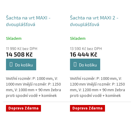
Šachta na vrt MAXI -
Šachta na vrt MAXI 2 -
dvouplášťová
dvouplášťová
Skladem
Skladem
11 990 Kč bez DPH
13 590 Kč bez DPH
14 508 Kč
16 444 Kč
Do košíku
Do košíku
Vnitřní rozměr: P: 1000 mm, V:
Vnitřní rozměr: P: 1000 mm, V:
1000 mm Vnější rozměr: P: 1250
1200 mm Vnější rozměr: P: 1250
mm, V: 1000 mm + 90 mm žebra
mm, V: 1200 mm + 90 mm žebra
proti spodní vodě + komínek
proti spodní vodě + komínek
Dvouplášťová vodoměrná šachta
Dvouplášťová vodoměrná šachta
- vhodná do míst...
- vhodná do míst...
Doprava Zdarma
Doprava Zdarma