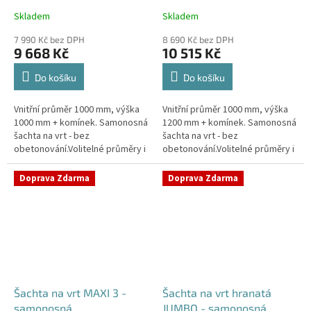
Skladem
Skladem
Průměrné
Průměrné
hodnocení
hodnocení
7 990 Kč bez DPH
8 690 Kč bez DPH
produktu
produktu
9 668 Kč
10 515 Kč
je
je
4,4
4,5
Do košíku
Do košíku
z
z
5
5
Vnitřní průměr 1000 mm, výška
Vnitřní průměr 1000 mm, výška
hvězdiček.
hvězdiček.
1000 mm + komínek. Samonosná
1200 mm + komínek. Samonosná
šachta na vrt - bez
šachta na vrt - bez
obetonování.Volitelné průměry i
obetonování.Volitelné průměry i
pozice prostupů na pažení vrtu,
pozice prostupů na pažení vrtu,
hadice i elektřinu -
hadice i elektřinu -
Doprava Zdarma
Doprava Zdarma
požadované...
požadované...
Šachta na vrt MAXI 3 -
Šachta na vrt hranatá
samonosná
JUMBO - samonosná