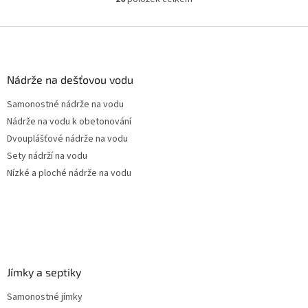
O
pozice prostupů na...
v
l
Z
á
á
d
p
a
a
Nádrže na dešťovou vodu
c
t
í
Samonostné nádrže na vodu
í
p
Nádrže na vodu k obetonování
r
v
Dvouplášťové nádrže na vodu
k
Sety nádrží na vodu
y
Nízké a ploché nádrže na vodu
v
ý
p
i
s
u
Jímky a septiky
Samonostné jímky