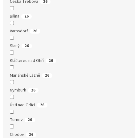
Česká Třebová
26
Bílina
26
Varnsdorf
26
Slaný
26
Klášterec nad Ohří
26
Mariánské Lázně
26
Nymburk
26
Ústí nad Orlicí
26
Turnov
26
Chodov
26