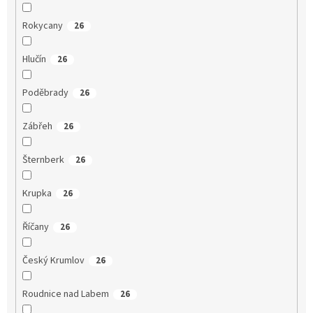
Rokycany
26
Hlučín
26
Poděbrady
26
Zábřeh
26
Šternberk
26
Krupka
26
Říčany
26
Český Krumlov
26
Roudnice nad Labem
26