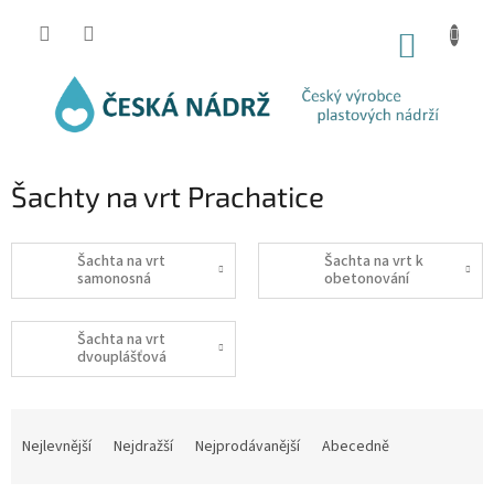
Přejít
na
NÁKUP
obsah
KOŠÍK
Šachty na vrt Prachatice
Šachta na vrt
Šachta na vrt k
samonosná
obetonování
Šachta na vrt
dvouplášťová
Ř
a
Nejlevnější
Nejdražší
Nejprodávanější
Abecedně
z
e