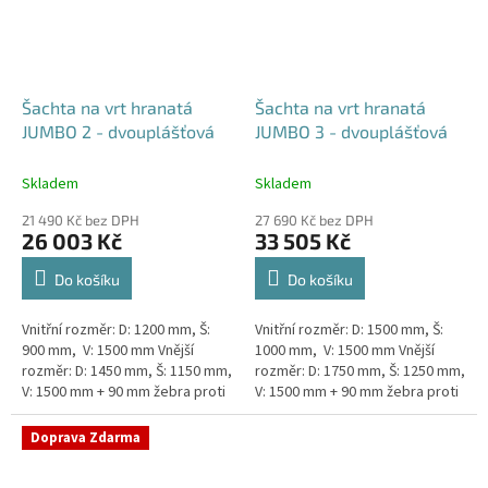
Šachta na vrt hranatá
Šachta na vrt hranatá
JUMBO 2 - dvouplášťová
JUMBO 3 - dvouplášťová
Skladem
Skladem
21 490 Kč bez DPH
27 690 Kč bez DPH
26 003 Kč
33 505 Kč
Do košíku
Do košíku
Vnitřní rozměr: D: 1200 mm, Š:
Vnitřní rozměr: D: 1500 mm, Š:
900 mm, V: 1500 mm Vnější
1000 mm, V: 1500 mm Vnější
rozměr: D: 1450 mm, Š: 1150 mm,
rozměr: D: 1750 mm, Š: 1250 mm,
V: 1500 mm + 90 mm žebra proti
V: 1500 mm + 90 mm žebra proti
spodní vodě + komínek
spodní vodě + komínek
Dvouplášťová...
Dvouplášťová...
Doprava Zdarma