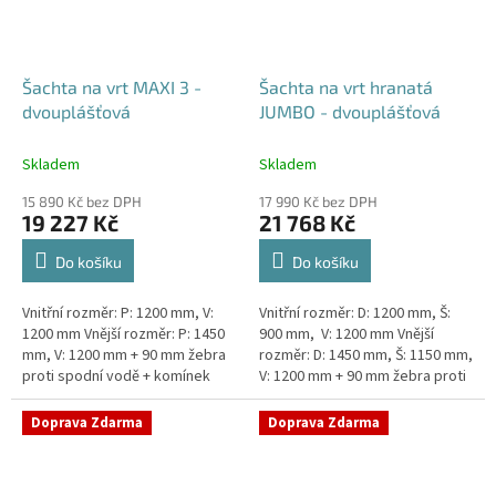
Šachta na vrt MAXI 3 -
Šachta na vrt hranatá
dvouplášťová
JUMBO - dvouplášťová
Skladem
Skladem
15 890 Kč bez DPH
17 990 Kč bez DPH
19 227 Kč
21 768 Kč
Do košíku
Do košíku
Vnitřní rozměr: P: 1200 mm, V:
Vnitřní rozměr: D: 1200 mm, Š:
1200 mm Vnější rozměr: P: 1450
900 mm, V: 1200 mm Vnější
mm, V: 1200 mm + 90 mm žebra
rozměr: D: 1450 mm, Š: 1150 mm,
proti spodní vodě + komínek
V: 1200 mm + 90 mm žebra proti
Dvouplášťová vodoměrná šachta
spodní vodě + komínek
- vhodná do míst...
Dvouplášťová...
Doprava Zdarma
Doprava Zdarma