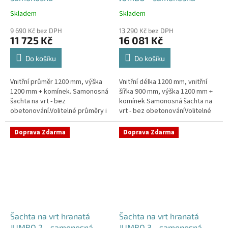
Skladem
Skladem
Průměrné
Průměrné
hodnocení
hodnocení
9 690 Kč bez DPH
13 290 Kč bez DPH
produktu
produktu
11 725 Kč
16 081 Kč
je
je
4,2
5,0
Do košíku
Do košíku
z
z
5
5
Vnitřní průměr 1200 mm, výška
Vnitřní délka 1200 mm, vnitřní
hvězdiček.
hvězdiček.
1200 mm + komínek. Samonosná
šířka 900 mm, výška 1200 mm +
šachta na vrt - bez
komínek Samonosná šachta na
obetonování.Volitelné průměry i
vrt - bez obetonováníVolitelné
pozice prostupů na pažení vrtu,
průměry i pozice prostupů na
hadice i elektřinu -
pažení vrtu, hadice i...
Doprava Zdarma
Doprava Zdarma
požadované...
Šachta na vrt hranatá
Šachta na vrt hranatá
JUMBO 2 - samonosná
JUMBO 3 - samonosná