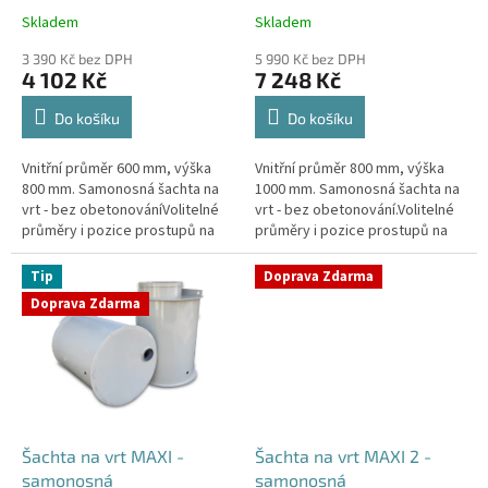
k
Skladem
Skladem
Průměrné
Průměrné
t
hodnocení
hodnocení
ů
3 390 Kč bez DPH
5 990 Kč bez DPH
produktu
produktu
4 102 Kč
7 248 Kč
je
je
4,4
4,3
Do košíku
Do košíku
z
z
5
5
Vnitřní průměr 600 mm, výška
Vnitřní průměr 800 mm, výška
hvězdiček.
hvězdiček.
800 mm. Samonosná šachta na
1000 mm. Samonosná šachta na
vrt - bez obetonováníVolitelné
vrt - bez obetonování.Volitelné
průměry i pozice prostupů na
průměry i pozice prostupů na
pažení vrtu, hadice i elektřinu -
pažení vrtu, hadice i elektřinu -
požadované průměry...
požadované průměry...
Tip
Doprava Zdarma
Doprava Zdarma
Šachta na vrt MAXI -
Šachta na vrt MAXI 2 -
samonosná
samonosná