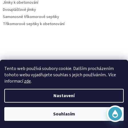
Jímky k obetonování
Dvouplášťové jímky
Samonosné tříkomorové septiky
Tříkomorové septiky k obetonování
Virtuální asistent
Vše o nákupu
Tento web používá soubory cookie. Dalším procházením
Online
tohoto webu vyjadřujete souhlas s jejich používáním.. Více
Kontakty
informací
zde
.
Posouzení nároku na dotaci dešťovka
O nás
Nastavení
Obchodní podmínky
Začít konverzaci
Ochrana osobních údajů
Doprava a platba
Souhlasím