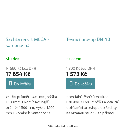
Šachta na vrt MEGA -
Těsnící prosup DN140
samonosná
Skladem
Skladem
14 590 Kč bez DPH
1 300 Kč bez DPH
17 654 Kč
1 573 Kč
Do košíku
Do košíku
Vnitřní průměr 1450 mm, výška
Speciální těsnící redukce
1500 mm + komínek.Vnější
DN140/DN160 umožňuje kvalitní
průměr 1500 mm, výška 1500
dotěsnění prostupu do šachty
mm + komínek Samonosná
na vrtanou studnu za případu,
šachta na vrt - bez
kdy pro těleso vrtu bylo použito
obetonování.Volitelné průměry i
potrubí DN140.
26
položek celkem