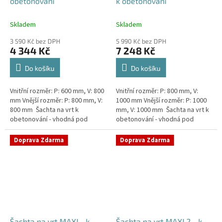
obetonování
k obetonování
Skladem
Skladem
3 590 Kč bez DPH
5 990 Kč bez DPH
4 344 Kč
7 248 Kč
Do košíku
Do košíku
Vnitřní rozměr: P: 600 mm, V: 800
Vnitřní rozměr: P: 800 mm, V:
mm Vnější rozměr: P: 800 mm, V:
1000 mm Vnější rozměr: P: 1000
800 mm Šachta na vrt k
mm, V: 1000 mm Šachta na vrt k
obetonování - vhodná pod
obetonování - vhodná pod
parkovací stání, komunikace
parkovací stání, komunikace
nebo do míst vyšším...
nebo do míst vyšším...
Doprava Zdarma
Doprava Zdarma
Šachta na vrt MAXI - k
Šachta na vrt MAXI 2 - k