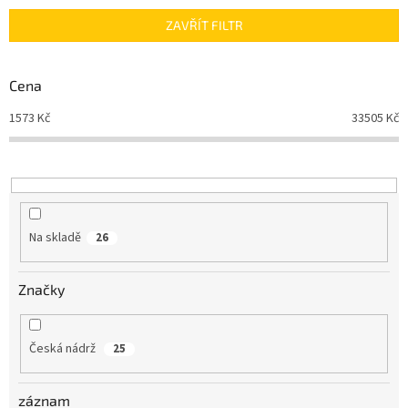
n
ZAVŘÍT FILTR
í
p
r
Cena
o
d
1573
Kč
33505
Kč
u
k
t
ů
Na skladě
26
Značky
Česká nádrž
25
záznam