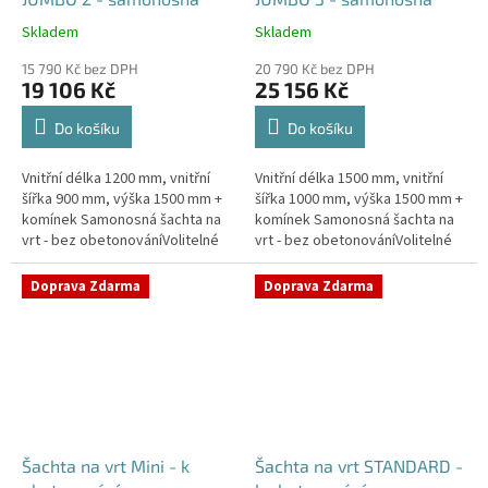
Skladem
Skladem
Průměrné
Průměrné
hodnocení
hodnocení
15 790 Kč bez DPH
20 790 Kč bez DPH
produktu
produktu
19 106 Kč
25 156 Kč
je
je
5,0
5,0
Do košíku
Do košíku
z
z
5
5
Vnitřní délka 1200 mm, vnitřní
Vnitřní délka 1500 mm, vnitřní
hvězdiček.
hvězdiček.
šířka 900 mm, výška 1500 mm +
šířka 1000 mm, výška 1500 mm +
komínek Samonosná šachta na
komínek Samonosná šachta na
vrt - bez obetonováníVolitelné
vrt - bez obetonováníVolitelné
průměry i pozice prostupů na
průměry i pozice prostupů na
pažení vrtu, hadice i...
pažení vrtu, hadice i...
Doprava Zdarma
Doprava Zdarma
Šachta na vrt Mini - k
Šachta na vrt STANDARD -