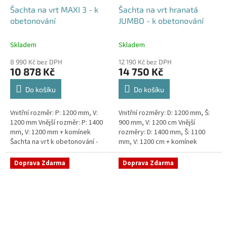
Šachta na vrt MAXI 3 - k
Šachta na vrt hranatá
obetonování
JUMBO - k obetonování
Skladem
Skladem
8 990 Kč bez DPH
12 190 Kč bez DPH
10 878 Kč
14 750 Kč
Do košíku
Do košíku
Vnitřní rozměr: P: 1200 mm, V:
Vnitřní rozměry: D: 1200 mm, Š:
1200 mm Vnější rozměr: P: 1400
900 mm, V: 1200 cm Vnější
mm, V: 1200 mm + komínek
rozměry: D: 1400 mm, Š: 1100
Šachta na vrt k obetonování -
mm, V: 1200 cm + komínek
vhodná pod parkovací stání,
Šachta na vrt k obetonování -
komunikace nebo do míst...
vhodná pod parkovací...
Doprava Zdarma
Doprava Zdarma