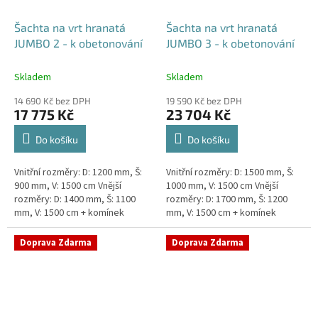
Šachta na vrt hranatá
Šachta na vrt hranatá
JUMBO 2 - k obetonování
JUMBO 3 - k obetonování
Skladem
Skladem
14 690 Kč bez DPH
19 590 Kč bez DPH
17 775 Kč
23 704 Kč
Do košíku
Do košíku
Vnitřní rozměry: D: 1200 mm, Š:
Vnitřní rozměry: D: 1500 mm, Š:
900 mm, V: 1500 cm Vnější
1000 mm, V: 1500 cm Vnější
rozměry: D: 1400 mm, Š: 1100
rozměry: D: 1700 mm, Š: 1200
mm, V: 1500 cm + komínek
mm, V: 1500 cm + komínek
Šachta na vrt k obetonování -
Šachta na vrt k obetonování -
vhodná pod parkovací...
vhodná pod parkovací...
Doprava Zdarma
Doprava Zdarma