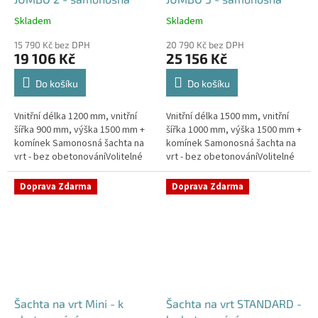
Skladem
Skladem
Průměrné
Průměrné
hodnocení
hodnocení
15 790 Kč bez DPH
20 790 Kč bez DPH
produktu
produktu
19 106 Kč
25 156 Kč
je
je
5,0
5,0
Do košíku
Do košíku
z
z
5
5
Vnitřní délka 1200 mm, vnitřní
Vnitřní délka 1500 mm, vnitřní
hvězdiček.
hvězdiček.
šířka 900 mm, výška 1500 mm +
šířka 1000 mm, výška 1500 mm +
komínek Samonosná šachta na
komínek Samonosná šachta na
vrt - bez obetonováníVolitelné
vrt - bez obetonováníVolitelné
průměry i pozice prostupů na
průměry i pozice prostupů na
pažení vrtu, hadice i...
pažení vrtu, hadice i...
Doprava Zdarma
Doprava Zdarma
Šachta na vrt Mini - k
Šachta na vrt STANDARD -