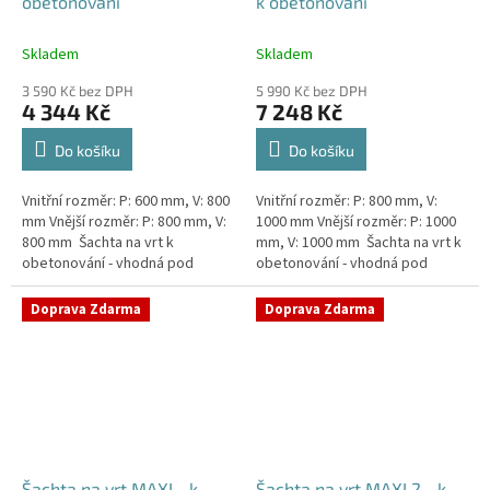
obetonování
k obetonování
Skladem
Skladem
3 590 Kč bez DPH
5 990 Kč bez DPH
4 344 Kč
7 248 Kč
Do košíku
Do košíku
Vnitřní rozměr: P: 600 mm, V: 800
Vnitřní rozměr: P: 800 mm, V:
mm Vnější rozměr: P: 800 mm, V:
1000 mm Vnější rozměr: P: 1000
800 mm Šachta na vrt k
mm, V: 1000 mm Šachta na vrt k
obetonování - vhodná pod
obetonování - vhodná pod
parkovací stání, komunikace
parkovací stání, komunikace
nebo do míst vyšším...
nebo do míst vyšším...
Doprava Zdarma
Doprava Zdarma
Šachta na vrt MAXI - k
Šachta na vrt MAXI 2 - k