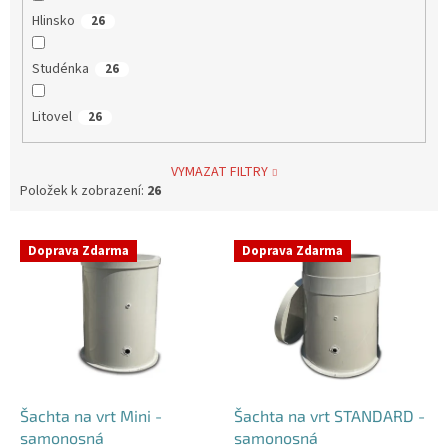
Hlinsko
26
Studénka
26
Litovel
26
VYMAZAT FILTRY
Položek k zobrazení:
26
V
Doprava Zdarma
Doprava Zdarma
ý
p
i
s
p
r
o
d
Šachta na vrt Mini -
Šachta na vrt STANDARD -
u
samonosná
samonosná