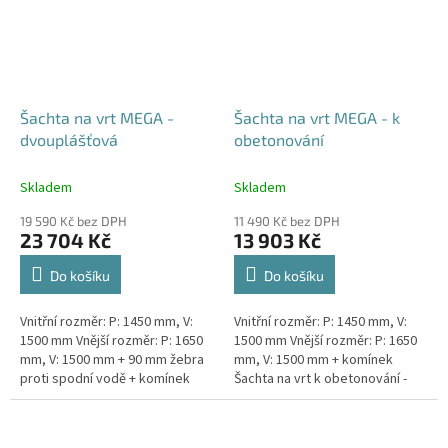
Šachta na vrt MEGA -
Šachta na vrt MEGA - k
dvouplášťová
obetonování
Skladem
Skladem
19 590 Kč bez DPH
11 490 Kč bez DPH
23 704 Kč
13 903 Kč
Do košíku
Do košíku
Vnitřní rozměr: P: 1450 mm, V:
Vnitřní rozměr: P: 1450 mm, V:
1500 mm Vnější rozměr: P: 1650
1500 mm Vnější rozměr: P: 1650
mm, V: 1500 mm + 90 mm žebra
mm, V: 1500 mm + komínek
proti spodní vodě + komínek
Šachta na vrt k obetonování -
Dvouplášťová vodoměrná šachta
vhodná pod parkovací stání,
- vhodná do míst...
komunikace nebo do míst...