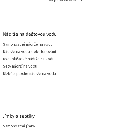
O
pozice prostupů na...
v
l
Z
á
á
d
p
a
a
Nádrže na dešťovou vodu
c
t
í
Samonostné nádrže na vodu
í
p
Nádrže na vodu k obetonování
r
v
Dvouplášťové nádrže na vodu
k
Sety nádrží na vodu
y
Nízké a ploché nádrže na vodu
v
ý
p
i
s
u
Jímky a septiky
Samonostné jímky