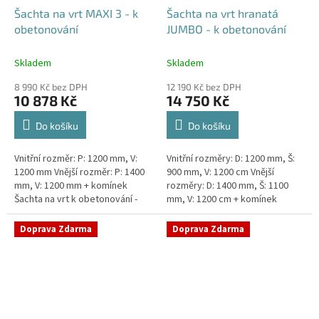
Šachta na vrt MAXI 3 - k
Šachta na vrt hranatá
obetonování
JUMBO - k obetonování
Skladem
Skladem
8 990 Kč bez DPH
12 190 Kč bez DPH
10 878 Kč
14 750 Kč
Do košíku
Do košíku
Vnitřní rozměr: P: 1200 mm, V:
Vnitřní rozměry: D: 1200 mm, Š:
1200 mm Vnější rozměr: P: 1400
900 mm, V: 1200 cm Vnější
mm, V: 1200 mm + komínek
rozměry: D: 1400 mm, Š: 1100
Šachta na vrt k obetonování -
mm, V: 1200 cm + komínek
vhodná pod parkovací stání,
Šachta na vrt k obetonování -
komunikace nebo do míst...
vhodná pod parkovací...
Doprava Zdarma
Doprava Zdarma