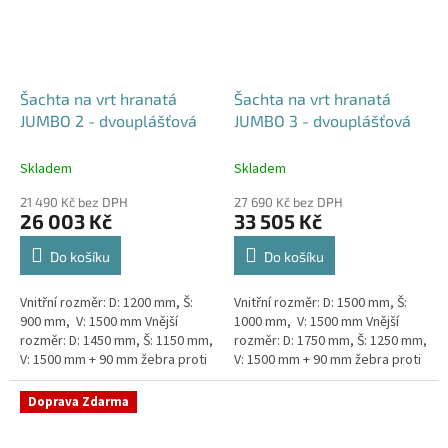
Šachta na vrt hranatá
Šachta na vrt hranatá
JUMBO 2 - dvouplášťová
JUMBO 3 - dvouplášťová
Skladem
Skladem
21 490 Kč bez DPH
27 690 Kč bez DPH
26 003 Kč
33 505 Kč
Do košíku
Do košíku
Vnitřní rozměr: D: 1200 mm, Š:
Vnitřní rozměr: D: 1500 mm, Š:
900 mm, V: 1500 mm Vnější
1000 mm, V: 1500 mm Vnější
rozměr: D: 1450 mm, Š: 1150 mm,
rozměr: D: 1750 mm, Š: 1250 mm,
V: 1500 mm + 90 mm žebra proti
V: 1500 mm + 90 mm žebra proti
spodní vodě + komínek
spodní vodě + komínek
Dvouplášťová...
Dvouplášťová...
Doprava Zdarma