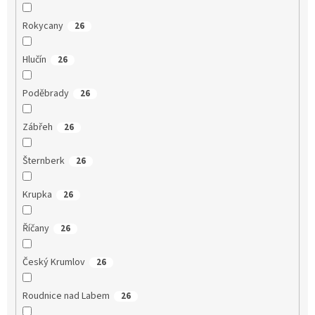
Rokycany
26
Hlučín
26
Poděbrady
26
Zábřeh
26
Šternberk
26
Krupka
26
Říčany
26
Český Krumlov
26
Roudnice nad Labem
26