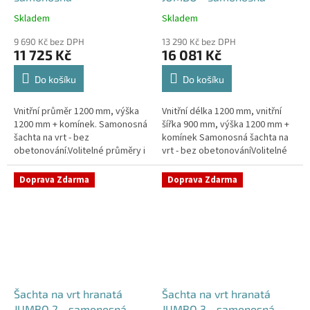
Skladem
Skladem
Průměrné
Průměrné
hodnocení
hodnocení
9 690 Kč bez DPH
13 290 Kč bez DPH
produktu
produktu
11 725 Kč
16 081 Kč
je
je
4,2
5,0
Do košíku
Do košíku
z
z
5
5
Vnitřní průměr 1200 mm, výška
Vnitřní délka 1200 mm, vnitřní
hvězdiček.
hvězdiček.
1200 mm + komínek. Samonosná
šířka 900 mm, výška 1200 mm +
šachta na vrt - bez
komínek Samonosná šachta na
obetonování.Volitelné průměry i
vrt - bez obetonováníVolitelné
pozice prostupů na pažení vrtu,
průměry i pozice prostupů na
hadice i elektřinu -
pažení vrtu, hadice i...
Doprava Zdarma
Doprava Zdarma
požadované...
Šachta na vrt hranatá
Šachta na vrt hranatá
JUMBO 2 - samonosná
JUMBO 3 - samonosná