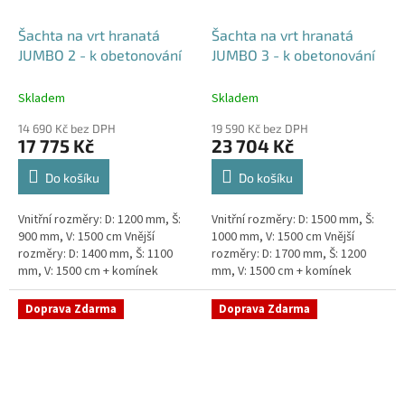
Šachta na vrt hranatá
Šachta na vrt hranatá
JUMBO 2 - k obetonování
JUMBO 3 - k obetonování
Skladem
Skladem
14 690 Kč bez DPH
19 590 Kč bez DPH
17 775 Kč
23 704 Kč
Do košíku
Do košíku
Vnitřní rozměry: D: 1200 mm, Š:
Vnitřní rozměry: D: 1500 mm, Š:
900 mm, V: 1500 cm Vnější
1000 mm, V: 1500 cm Vnější
rozměry: D: 1400 mm, Š: 1100
rozměry: D: 1700 mm, Š: 1200
mm, V: 1500 cm + komínek
mm, V: 1500 cm + komínek
Šachta na vrt k obetonování -
Šachta na vrt k obetonování -
vhodná pod parkovací...
vhodná pod parkovací...
Doprava Zdarma
Doprava Zdarma