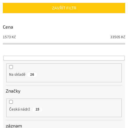
n
ZAVŘÍT FILTR
í
p
r
Cena
o
d
1573
Kč
33505
Kč
u
k
t
ů
Na skladě
26
Značky
Česká nádrž
25
záznam