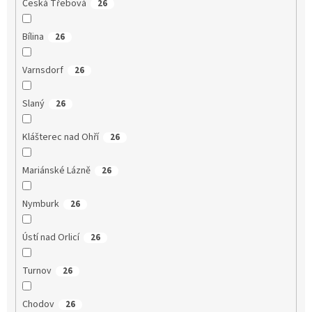
Česká Třebová
26
Bílina
26
Varnsdorf
26
Slaný
26
Klášterec nad Ohří
26
Mariánské Lázně
26
Nymburk
26
Ústí nad Orlicí
26
Turnov
26
Chodov
26