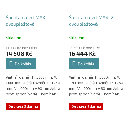
Šachta na vrt MAXI -
Šachta na vrt MAXI 2 -
dvouplášťová
dvouplášťová
Skladem
Skladem
11 990 Kč bez DPH
13 590 Kč bez DPH
14 508 Kč
16 444 Kč
Do košíku
Do košíku
Vnitřní rozměr: P: 1000 mm, V:
Vnitřní rozměr: P: 1000 mm, V:
1000 mm Vnější rozměr: P: 1250
1200 mm Vnější rozměr: P: 1250
mm, V: 1000 mm + 90 mm žebra
mm, V: 1200 mm + 90 mm žebra
proti spodní vodě + komínek
proti spodní vodě + komínek
Dvouplášťová vodoměrná šachta
Dvouplášťová vodoměrná šachta
- vhodná do míst...
- vhodná do míst...
Doprava Zdarma
Doprava Zdarma