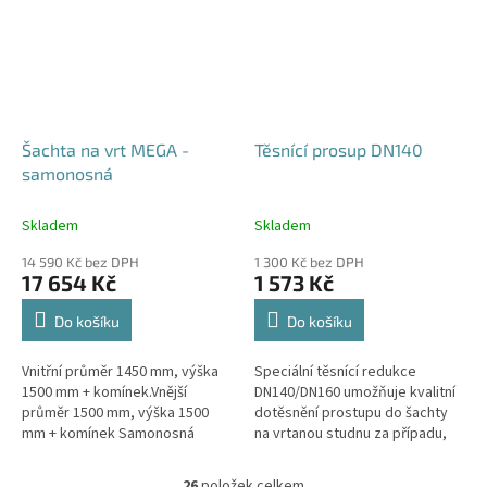
Šachta na vrt MEGA -
Těsnící prosup DN140
samonosná
Skladem
Skladem
14 590 Kč bez DPH
1 300 Kč bez DPH
17 654 Kč
1 573 Kč
Do košíku
Do košíku
Vnitřní průměr 1450 mm, výška
Speciální těsnící redukce
1500 mm + komínek.Vnější
DN140/DN160 umožňuje kvalitní
průměr 1500 mm, výška 1500
dotěsnění prostupu do šachty
mm + komínek Samonosná
na vrtanou studnu za případu,
šachta na vrt - bez
kdy pro těleso vrtu bylo použito
obetonování.Volitelné průměry i
potrubí DN140.
26
položek celkem