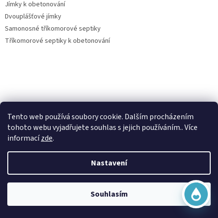
Jímky k obetonování
Dvouplášťové jímky
Samonosné tříkomorové septiky
Tříkomorové septiky k obetonování
Virtuální asistent
Vše o nákupu
Tento web používá soubory cookie. Dalším procházením
Online
tohoto webu vyjadřujete souhlas s jejich používáním.. Více
Kontakty
informací
zde
.
Posouzení nároku na dotaci dešťovka
O nás
Nastavení
Obchodní podmínky
Začít konverzaci
Ochrana osobních údajů
Doprava a platba
Souhlasím