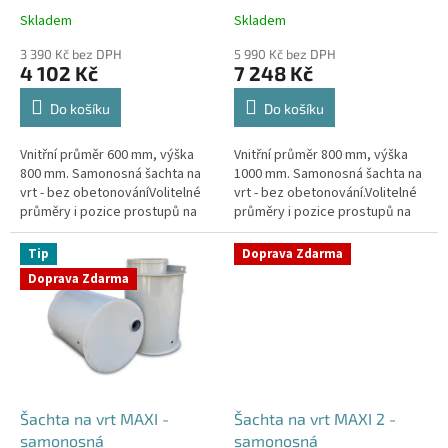
k
Skladem
Skladem
Průměrné
Průměrné
t
hodnocení
hodnocení
ů
3 390 Kč bez DPH
5 990 Kč bez DPH
produktu
produktu
4 102 Kč
7 248 Kč
je
je
4,4
4,3
Do košíku
Do košíku
z
z
5
5
Vnitřní průměr 600 mm, výška
Vnitřní průměr 800 mm, výška
hvězdiček.
hvězdiček.
800 mm. Samonosná šachta na
1000 mm. Samonosná šachta na
vrt - bez obetonováníVolitelné
vrt - bez obetonování.Volitelné
průměry i pozice prostupů na
průměry i pozice prostupů na
pažení vrtu, hadice i elektřinu -
pažení vrtu, hadice i elektřinu -
požadované průměry...
požadované průměry...
Tip
Doprava Zdarma
Doprava Zdarma
Šachta na vrt MAXI -
Šachta na vrt MAXI 2 -
samonosná
samonosná