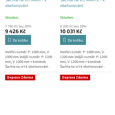
obetonování
obetonování
Skladem
Skladem
7 790 Kč bez DPH
8 290 Kč bez DPH
9 426 Kč
10 031 Kč
Do košíku
Do košíku
Vnitřní rozměr: P: 1000 mm, V:
Vnitřní rozměr: P: 1000 mm, V:
1000 mm Vnější rozměr: P: 1200
1200 mm Vnější rozměr: P: 1200
mm, V: 1000 mm + komínek
mm, V: 1200 mm + komínek
Šachta na vrt k obetonování -
Šachta na vrt k obetonování -
vhodná pod parkovací stání,
vhodná pod parkovací stání,
komunikace nebo do míst...
komunikace nebo do míst...
Doprava Zdarma
Doprava Zdarma