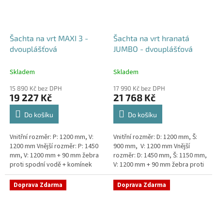
Šachta na vrt MAXI 3 -
Šachta na vrt hranatá
dvouplášťová
JUMBO - dvouplášťová
Skladem
Skladem
15 890 Kč bez DPH
17 990 Kč bez DPH
19 227 Kč
21 768 Kč
Do košíku
Do košíku
Vnitřní rozměr: P: 1200 mm, V:
Vnitřní rozměr: D: 1200 mm, Š:
1200 mm Vnější rozměr: P: 1450
900 mm, V: 1200 mm Vnější
mm, V: 1200 mm + 90 mm žebra
rozměr: D: 1450 mm, Š: 1150 mm,
proti spodní vodě + komínek
V: 1200 mm + 90 mm žebra proti
Dvouplášťová vodoměrná šachta
spodní vodě + komínek
- vhodná do míst...
Dvouplášťová...
Doprava Zdarma
Doprava Zdarma