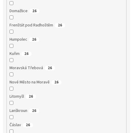
Domažlice
26
Frenštát pod Radhoštěm
26
Humpolec
26
Kuřim
26
Moravská Třebová
26
Nové Město na Moravě
26
Litomyšl
26
Lanškroun
26
Čáslav
26