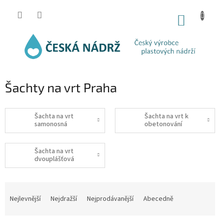
Přejít
na
NÁKUP
obsah
KOŠÍK
Šachty na vrt Praha
Šachta na vrt
Šachta na vrt k
samonosná
obetonování
Šachta na vrt
dvouplášťová
Ř
a
Nejlevnější
Nejdražší
Nejprodávanější
Abecedně
z
e