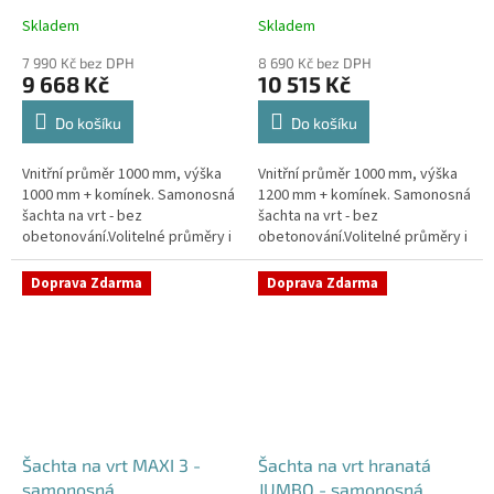
Skladem
Skladem
Průměrné
Průměrné
hodnocení
hodnocení
7 990 Kč bez DPH
8 690 Kč bez DPH
produktu
produktu
9 668 Kč
10 515 Kč
je
je
4,4
4,5
Do košíku
Do košíku
z
z
5
5
Vnitřní průměr 1000 mm, výška
Vnitřní průměr 1000 mm, výška
hvězdiček.
hvězdiček.
1000 mm + komínek. Samonosná
1200 mm + komínek. Samonosná
šachta na vrt - bez
šachta na vrt - bez
obetonování.Volitelné průměry i
obetonování.Volitelné průměry i
pozice prostupů na pažení vrtu,
pozice prostupů na pažení vrtu,
hadice i elektřinu -
hadice i elektřinu -
Doprava Zdarma
Doprava Zdarma
požadované...
požadované...
Šachta na vrt MAXI 3 -
Šachta na vrt hranatá
samonosná
JUMBO - samonosná