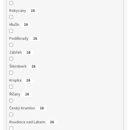
Rokycany
26
Hlučín
26
Poděbrady
26
Zábřeh
26
Šternberk
26
Krupka
26
Říčany
26
Český Krumlov
26
Roudnice nad Labem
26