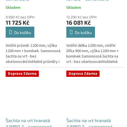
Skladem
Skladem
Průměrné
Průměrné
hodnocení
hodnocení
9 690 Kč bez DPH
13 290 Kč bez DPH
produktu
produktu
11 725 Kč
16 081 Kč
je
je
4,2
5,0
Do košíku
Do košíku
z
z
5
5
Vnitřní průměr 1200 mm, výška
Vnitřní délka 1200 mm, vnitřní
hvězdiček.
hvězdiček.
1200 mm + komínek. Samonosná
šířka 900 mm, výška 1200 mm +
šachta na vrt - bez
komínek Samonosná šachta na
obetonování.Volitelné průměry i
vrt - bez obetonováníVolitelné
pozice prostupů na pažení vrtu,
průměry i pozice prostupů na
hadice i elektřinu -
pažení vrtu, hadice i...
Doprava Zdarma
Doprava Zdarma
požadované...
Šachta na vrt hranatá
Šachta na vrt hranatá
JUMBO 2 - samonosná
JUMBO 3 - samonosná