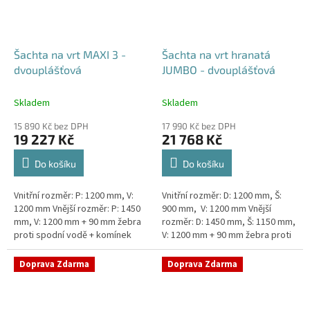
Šachta na vrt MAXI 3 -
Šachta na vrt hranatá
dvouplášťová
JUMBO - dvouplášťová
Skladem
Skladem
15 890 Kč bez DPH
17 990 Kč bez DPH
19 227 Kč
21 768 Kč
Do košíku
Do košíku
Vnitřní rozměr: P: 1200 mm, V:
Vnitřní rozměr: D: 1200 mm, Š:
1200 mm Vnější rozměr: P: 1450
900 mm, V: 1200 mm Vnější
mm, V: 1200 mm + 90 mm žebra
rozměr: D: 1450 mm, Š: 1150 mm,
proti spodní vodě + komínek
V: 1200 mm + 90 mm žebra proti
Dvouplášťová vodoměrná šachta
spodní vodě + komínek
- vhodná do míst...
Dvouplášťová...
Doprava Zdarma
Doprava Zdarma