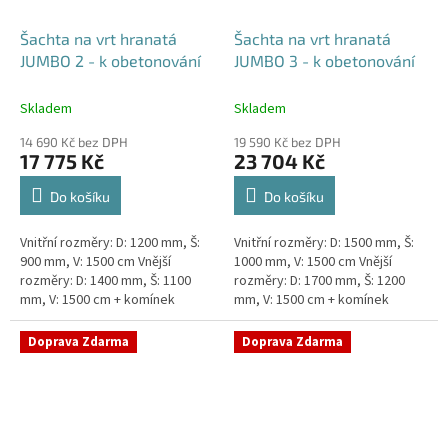
Šachta na vrt hranatá
Šachta na vrt hranatá
JUMBO 2 - k obetonování
JUMBO 3 - k obetonování
Skladem
Skladem
14 690 Kč bez DPH
19 590 Kč bez DPH
17 775 Kč
23 704 Kč
Do košíku
Do košíku
Vnitřní rozměry: D: 1200 mm, Š:
Vnitřní rozměry: D: 1500 mm, Š:
900 mm, V: 1500 cm Vnější
1000 mm, V: 1500 cm Vnější
rozměry: D: 1400 mm, Š: 1100
rozměry: D: 1700 mm, Š: 1200
mm, V: 1500 cm + komínek
mm, V: 1500 cm + komínek
Šachta na vrt k obetonování -
Šachta na vrt k obetonování -
vhodná pod parkovací...
vhodná pod parkovací...
Doprava Zdarma
Doprava Zdarma