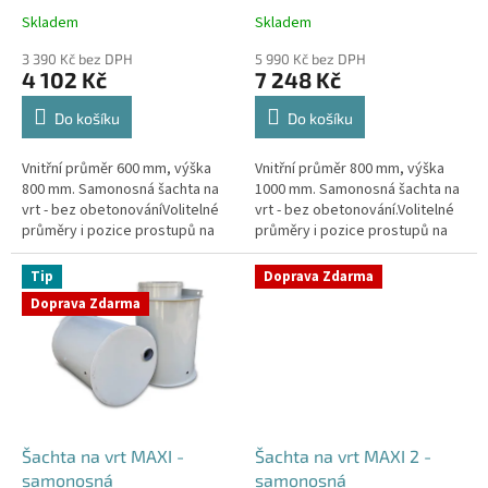
k
Skladem
Skladem
Průměrné
Průměrné
t
hodnocení
hodnocení
ů
3 390 Kč bez DPH
5 990 Kč bez DPH
produktu
produktu
4 102 Kč
7 248 Kč
je
je
4,4
4,3
Do košíku
Do košíku
z
z
5
5
Vnitřní průměr 600 mm, výška
Vnitřní průměr 800 mm, výška
hvězdiček.
hvězdiček.
800 mm. Samonosná šachta na
1000 mm. Samonosná šachta na
vrt - bez obetonováníVolitelné
vrt - bez obetonování.Volitelné
průměry i pozice prostupů na
průměry i pozice prostupů na
pažení vrtu, hadice i elektřinu -
pažení vrtu, hadice i elektřinu -
požadované průměry...
požadované průměry...
Tip
Doprava Zdarma
Doprava Zdarma
Šachta na vrt MAXI -
Šachta na vrt MAXI 2 -
samonosná
samonosná