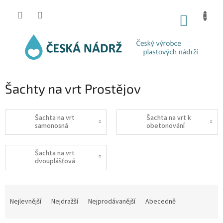
Přejít
na
NÁKUP
obsah
KOŠÍK
Šachty na vrt Prostějov
Šachta na vrt
Šachta na vrt k
samonosná
obetonování
Šachta na vrt
dvouplášťová
Ř
a
Nejlevnější
Nejdražší
Nejprodávanější
Abecedně
z
e