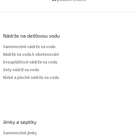
O
pozice prostupů na...
v
l
Z
á
á
d
p
a
a
Nádrže na dešťovou vodu
c
t
í
Samonostné nádrže na vodu
í
p
Nádrže na vodu k obetonování
r
v
Dvouplášťové nádrže na vodu
k
Sety nádrží na vodu
y
Nízké a ploché nádrže na vodu
v
ý
p
i
s
u
Jímky a septiky
Samonostné jímky