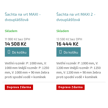
Šachta na vrt MAXI -
Šachta na vrt MAXI 2 -
dvouplášťová
dvouplášťová
Skladem
Skladem
11 990 Kč bez DPH
13 590 Kč bez DPH
14 508 Kč
16 444 Kč
Do košíku
Do košíku
Vnitřní rozměr: P: 1000 mm, V:
Vnitřní rozměr: P: 1000 mm, V:
1000 mm Vnější rozměr: P: 1250
1200 mm Vnější rozměr: P: 1250
mm, V: 1000 mm + 90 mm žebra
mm, V: 1200 mm + 90 mm žebra
proti spodní vodě + komínek
proti spodní vodě + komínek
Dvouplášťová vodoměrná šachta
Dvouplášťová vodoměrná šachta
- vhodná do míst...
- vhodná do míst...
Doprava Zdarma
Doprava Zdarma