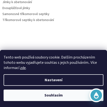
Jímky k obetonování
Dvouplášťové jímky
Samonosné tříkomorové septiky
Tříkomorové septiky k obetonování
Virtuální asistent
Vše o nákupu
Tento web používá soubory cookie. Dalším procházením
Online
tohoto webu vyjadřujete souhlas s jejich používáním.. Více
Kontakty
informací
zde
.
Posouzení nároku na dotaci dešťovka
O nás
Nastavení
Obchodní podmínky
Začít konverzaci
Ochrana osobních údajů
Doprava a platba
Souhlasím