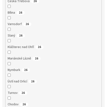
Česká Třebová
26
Bílina
26
Varnsdorf
26
Slaný
26
Klášterec nad Ohří
26
Mariánské Lázně
26
Nymburk
26
Ústí nad Orlicí
26
Turnov
26
Chodov
26