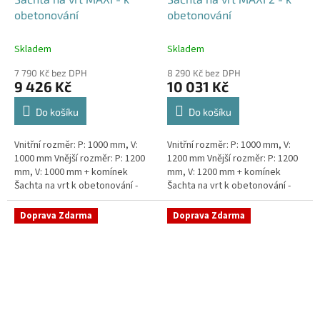
obetonování
obetonování
Skladem
Skladem
7 790 Kč bez DPH
8 290 Kč bez DPH
9 426 Kč
10 031 Kč
Do košíku
Do košíku
Vnitřní rozměr: P: 1000 mm, V:
Vnitřní rozměr: P: 1000 mm, V:
1000 mm Vnější rozměr: P: 1200
1200 mm Vnější rozměr: P: 1200
mm, V: 1000 mm + komínek
mm, V: 1200 mm + komínek
Šachta na vrt k obetonování -
Šachta na vrt k obetonování -
vhodná pod parkovací stání,
vhodná pod parkovací stání,
komunikace nebo do míst...
komunikace nebo do míst...
Doprava Zdarma
Doprava Zdarma