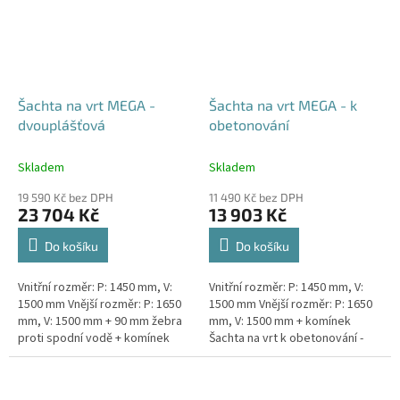
Šachta na vrt MEGA -
Šachta na vrt MEGA - k
dvouplášťová
obetonování
Skladem
Skladem
19 590 Kč bez DPH
11 490 Kč bez DPH
23 704 Kč
13 903 Kč
Do košíku
Do košíku
Vnitřní rozměr: P: 1450 mm, V:
Vnitřní rozměr: P: 1450 mm, V:
1500 mm Vnější rozměr: P: 1650
1500 mm Vnější rozměr: P: 1650
mm, V: 1500 mm + 90 mm žebra
mm, V: 1500 mm + komínek
proti spodní vodě + komínek
Šachta na vrt k obetonování -
Dvouplášťová vodoměrná šachta
vhodná pod parkovací stání,
- vhodná do míst...
komunikace nebo do míst...