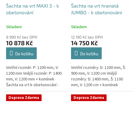
Šachta na vrt MAXI 3 - k
Šachta na vrt hranatá
obetonování
JUMBO - k obetonování
Skladem
Skladem
8 990 Kč bez DPH
12 190 Kč bez DPH
10 878 Kč
14 750 Kč
Do košíku
Do košíku
Vnitřní rozměr: P: 1200 mm, V:
Vnitřní rozměry: D: 1200 mm, Š:
1200 mm Vnější rozměr: P: 1400
900 mm, V: 1200 cm Vnější
mm, V: 1200 mm + komínek
rozměry: D: 1400 mm, Š: 1100
Šachta na vrt k obetonování -
mm, V: 1200 cm + komínek
vhodná pod parkovací stání,
Šachta na vrt k obetonování -
komunikace nebo do míst...
vhodná pod parkovací...
Doprava Zdarma
Doprava Zdarma