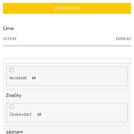
n
ZAVŘÍT FILTR
í
p
r
Cena
o
d
1573
Kč
33505
Kč
u
k
t
ů
Na skladě
26
Značky
Česká nádrž
25
záznam