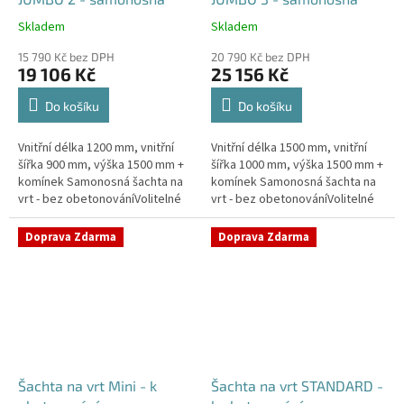
Skladem
Skladem
Průměrné
Průměrné
hodnocení
hodnocení
15 790 Kč bez DPH
20 790 Kč bez DPH
produktu
produktu
19 106 Kč
25 156 Kč
je
je
5,0
5,0
Do košíku
Do košíku
z
z
5
5
Vnitřní délka 1200 mm, vnitřní
Vnitřní délka 1500 mm, vnitřní
hvězdiček.
hvězdiček.
šířka 900 mm, výška 1500 mm +
šířka 1000 mm, výška 1500 mm +
komínek Samonosná šachta na
komínek Samonosná šachta na
vrt - bez obetonováníVolitelné
vrt - bez obetonováníVolitelné
průměry i pozice prostupů na
průměry i pozice prostupů na
pažení vrtu, hadice i...
pažení vrtu, hadice i...
Doprava Zdarma
Doprava Zdarma
Šachta na vrt Mini - k
Šachta na vrt STANDARD -