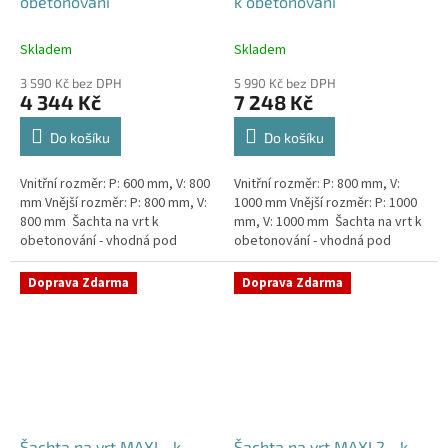
obetonování
k obetonování
Skladem
Skladem
3 590 Kč bez DPH
5 990 Kč bez DPH
4 344 Kč
7 248 Kč
Do košíku
Do košíku
Vnitřní rozměr: P: 600 mm, V: 800
Vnitřní rozměr: P: 800 mm, V:
mm Vnější rozměr: P: 800 mm, V:
1000 mm Vnější rozměr: P: 1000
800 mm Šachta na vrt k
mm, V: 1000 mm Šachta na vrt k
obetonování - vhodná pod
obetonování - vhodná pod
parkovací stání, komunikace
parkovací stání, komunikace
nebo do míst vyšším...
nebo do míst vyšším...
Doprava Zdarma
Doprava Zdarma
Šachta na vrt MAXI - k
Šachta na vrt MAXI 2 - k