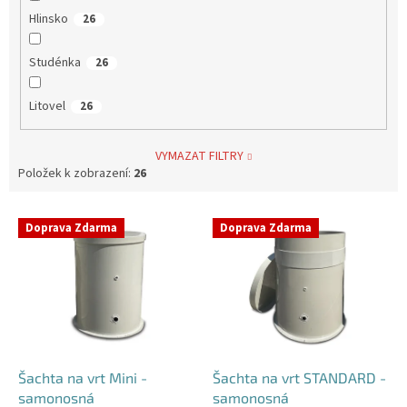
Hlinsko
26
Studénka
26
Litovel
26
VYMAZAT FILTRY
Položek k zobrazení:
26
V
Doprava Zdarma
Doprava Zdarma
ý
p
i
s
p
r
o
d
Šachta na vrt Mini -
Šachta na vrt STANDARD -
u
samonosná
samonosná