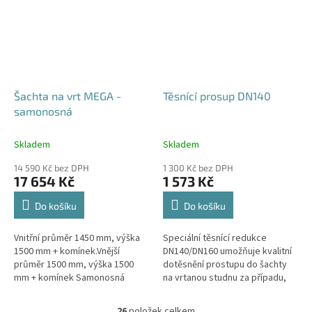
Šachta na vrt MEGA -
Těsnící prosup DN140
samonosná
Skladem
Skladem
14 590 Kč bez DPH
1 300 Kč bez DPH
17 654 Kč
1 573 Kč
Do košíku
Do košíku
Vnitřní průměr 1450 mm, výška
Speciální těsnící redukce
1500 mm + komínek.Vnější
DN140/DN160 umožňuje kvalitní
průměr 1500 mm, výška 1500
dotěsnění prostupu do šachty
mm + komínek Samonosná
na vrtanou studnu za případu,
šachta na vrt - bez
kdy pro těleso vrtu bylo použito
obetonování.Volitelné průměry i
potrubí DN140.
26
položek celkem