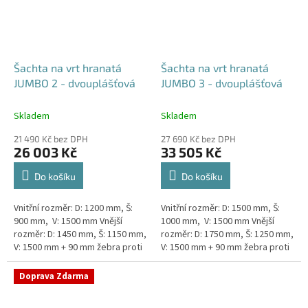
Šachta na vrt hranatá
Šachta na vrt hranatá
JUMBO 2 - dvouplášťová
JUMBO 3 - dvouplášťová
Skladem
Skladem
21 490 Kč bez DPH
27 690 Kč bez DPH
26 003 Kč
33 505 Kč
Do košíku
Do košíku
Vnitřní rozměr: D: 1200 mm, Š:
Vnitřní rozměr: D: 1500 mm, Š:
900 mm, V: 1500 mm Vnější
1000 mm, V: 1500 mm Vnější
rozměr: D: 1450 mm, Š: 1150 mm,
rozměr: D: 1750 mm, Š: 1250 mm,
V: 1500 mm + 90 mm žebra proti
V: 1500 mm + 90 mm žebra proti
spodní vodě + komínek
spodní vodě + komínek
Dvouplášťová...
Dvouplášťová...
Doprava Zdarma