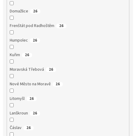
Domažlice
26
Frenštát pod Radhoštěm
26
Humpolec
26
Kuřim
26
Moravská Třebová
26
Nové Město na Moravě
26
Litomyšl
26
Lanškroun
26
Čáslav
26