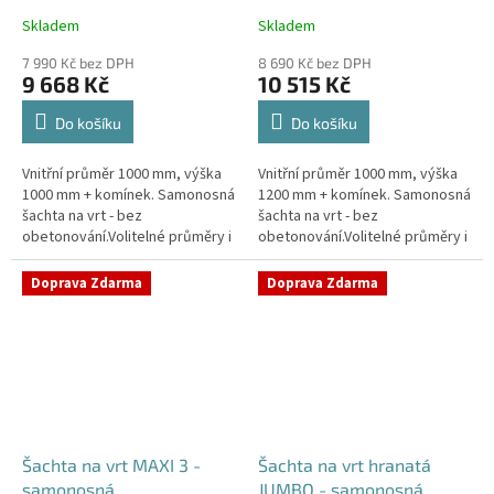
Skladem
Skladem
Průměrné
Průměrné
hodnocení
hodnocení
7 990 Kč bez DPH
8 690 Kč bez DPH
produktu
produktu
9 668 Kč
10 515 Kč
je
je
4,4
4,5
Do košíku
Do košíku
z
z
5
5
Vnitřní průměr 1000 mm, výška
Vnitřní průměr 1000 mm, výška
hvězdiček.
hvězdiček.
1000 mm + komínek. Samonosná
1200 mm + komínek. Samonosná
šachta na vrt - bez
šachta na vrt - bez
obetonování.Volitelné průměry i
obetonování.Volitelné průměry i
pozice prostupů na pažení vrtu,
pozice prostupů na pažení vrtu,
hadice i elektřinu -
hadice i elektřinu -
Doprava Zdarma
Doprava Zdarma
požadované...
požadované...
Šachta na vrt MAXI 3 -
Šachta na vrt hranatá
samonosná
JUMBO - samonosná