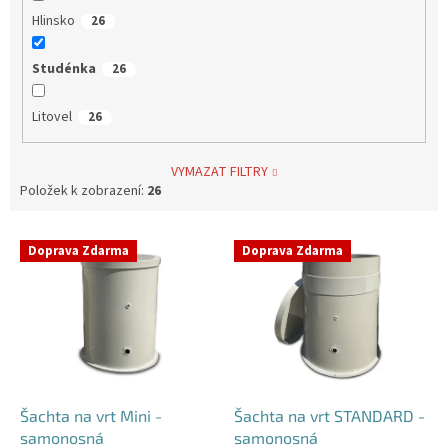
Hlinsko
26
Studénka
26
Litovel
26
VYMAZAT FILTRY
Položek k zobrazení:
26
V
Doprava Zdarma
Doprava Zdarma
ý
p
i
s
p
r
o
d
Šachta na vrt Mini -
Šachta na vrt STANDARD -
u
samonosná
samonosná