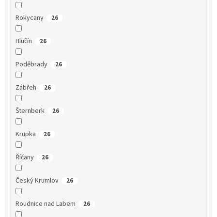
Rokycany
26
Hlučín
26
Poděbrady
26
Zábřeh
26
Šternberk
26
Krupka
26
Říčany
26
Český Krumlov
26
Roudnice nad Labem
26