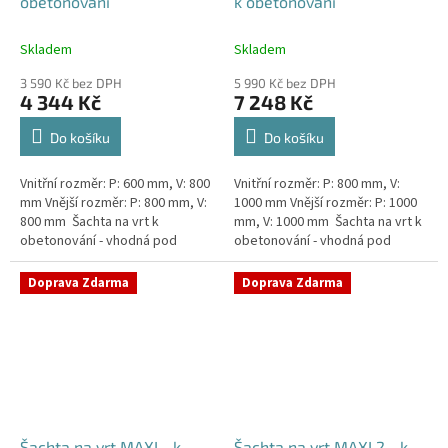
obetonování
k obetonování
Skladem
Skladem
3 590 Kč bez DPH
5 990 Kč bez DPH
4 344 Kč
7 248 Kč
Do košíku
Do košíku
Vnitřní rozměr: P: 600 mm, V: 800
Vnitřní rozměr: P: 800 mm, V:
mm Vnější rozměr: P: 800 mm, V:
1000 mm Vnější rozměr: P: 1000
800 mm Šachta na vrt k
mm, V: 1000 mm Šachta na vrt k
obetonování - vhodná pod
obetonování - vhodná pod
parkovací stání, komunikace
parkovací stání, komunikace
nebo do míst vyšším...
nebo do míst vyšším...
Doprava Zdarma
Doprava Zdarma
Šachta na vrt MAXI - k
Šachta na vrt MAXI 2 - k