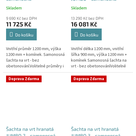
Skladem
Skladem
Průměrné
Průměrné
hodnocení
hodnocení
9 690 Kč bez DPH
13 290 Kč bez DPH
produktu
produktu
11 725 Kč
16 081 Kč
je
je
4,2
5,0
Do košíku
Do košíku
z
z
5
5
Vnitřní průměr 1200 mm, výška
Vnitřní délka 1200 mm, vnitřní
hvězdiček.
hvězdiček.
1200 mm + komínek. Samonosná
šířka 900 mm, výška 1200 mm +
šachta na vrt - bez
komínek Samonosná šachta na
obetonování.Volitelné průměry i
vrt - bez obetonováníVolitelné
pozice prostupů na pažení vrtu,
průměry i pozice prostupů na
hadice i elektřinu -
pažení vrtu, hadice i...
Doprava Zdarma
Doprava Zdarma
požadované...
Šachta na vrt hranatá
Šachta na vrt hranatá
JUMBO 2 - samonosná
JUMBO 3 - samonosná