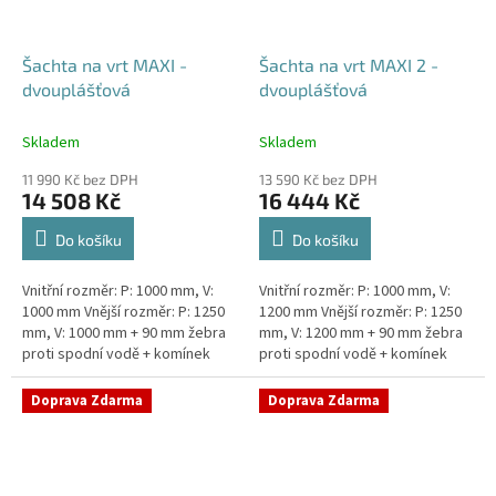
Šachta na vrt MAXI -
Šachta na vrt MAXI 2 -
dvouplášťová
dvouplášťová
Skladem
Skladem
11 990 Kč bez DPH
13 590 Kč bez DPH
14 508 Kč
16 444 Kč
Do košíku
Do košíku
Vnitřní rozměr: P: 1000 mm, V:
Vnitřní rozměr: P: 1000 mm, V:
1000 mm Vnější rozměr: P: 1250
1200 mm Vnější rozměr: P: 1250
mm, V: 1000 mm + 90 mm žebra
mm, V: 1200 mm + 90 mm žebra
proti spodní vodě + komínek
proti spodní vodě + komínek
Dvouplášťová vodoměrná šachta
Dvouplášťová vodoměrná šachta
- vhodná do míst...
- vhodná do míst...
Doprava Zdarma
Doprava Zdarma