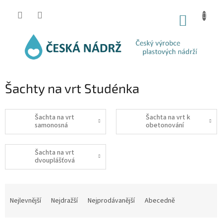
Přejít
na
NÁKUP
obsah
KOŠÍK
Šachty na vrt Studénka
Šachta na vrt
Šachta na vrt k
samonosná
obetonování
Šachta na vrt
dvouplášťová
Ř
a
Nejlevnější
Nejdražší
Nejprodávanější
Abecedně
z
e