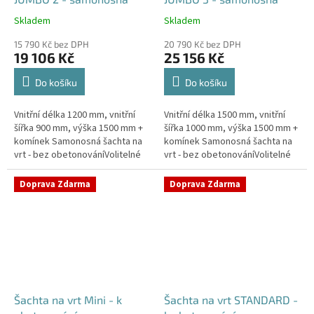
Skladem
Skladem
Průměrné
Průměrné
hodnocení
hodnocení
15 790 Kč bez DPH
20 790 Kč bez DPH
produktu
produktu
19 106 Kč
25 156 Kč
je
je
5,0
5,0
Do košíku
Do košíku
z
z
5
5
Vnitřní délka 1200 mm, vnitřní
Vnitřní délka 1500 mm, vnitřní
hvězdiček.
hvězdiček.
šířka 900 mm, výška 1500 mm +
šířka 1000 mm, výška 1500 mm +
komínek Samonosná šachta na
komínek Samonosná šachta na
vrt - bez obetonováníVolitelné
vrt - bez obetonováníVolitelné
průměry i pozice prostupů na
průměry i pozice prostupů na
pažení vrtu, hadice i...
pažení vrtu, hadice i...
Doprava Zdarma
Doprava Zdarma
Šachta na vrt Mini - k
Šachta na vrt STANDARD -