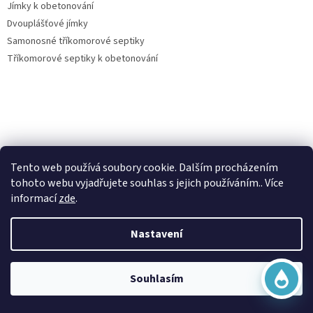
Jímky k obetonování
Dvouplášťové jímky
Samonosné tříkomorové septiky
Tříkomorové septiky k obetonování
Virtuální asistent
Vše o nákupu
Tento web používá soubory cookie. Dalším procházením
Online
tohoto webu vyjadřujete souhlas s jejich používáním.. Více
Kontakty
informací
zde
.
Posouzení nároku na dotaci dešťovka
O nás
Nastavení
Obchodní podmínky
Začít konverzaci
Ochrana osobních údajů
Doprava a platba
Souhlasím