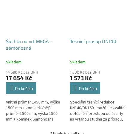
Šachta na vrt MEGA -
Těsnící prosup DN140
samonosná
Skladem
Skladem
14 590 Kč bez DPH
1 300 Kč bez DPH
17 654 Kč
1 573 Kč
Do košíku
Do košíku
Vnitřní průměr 1450 mm, výška
Speciální těsnící redukce
1500 mm + komínek.Vnější
DN140/DN160 umožňuje kvalitní
průměr 1500 mm, výška 1500
dotěsnění prostupu do šachty
mm + komínek Samonosná
na vrtanou studnu za případu,
šachta na vrt - bez
kdy pro těleso vrtu bylo použito
obetonování.Volitelné průměry i
potrubí DN140.
26
položek celkem