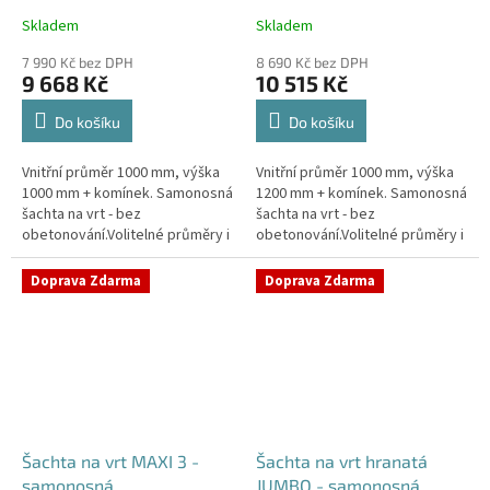
Skladem
Skladem
Průměrné
Průměrné
hodnocení
hodnocení
7 990 Kč bez DPH
8 690 Kč bez DPH
produktu
produktu
9 668 Kč
10 515 Kč
je
je
4,4
4,5
Do košíku
Do košíku
z
z
5
5
Vnitřní průměr 1000 mm, výška
Vnitřní průměr 1000 mm, výška
hvězdiček.
hvězdiček.
1000 mm + komínek. Samonosná
1200 mm + komínek. Samonosná
šachta na vrt - bez
šachta na vrt - bez
obetonování.Volitelné průměry i
obetonování.Volitelné průměry i
pozice prostupů na pažení vrtu,
pozice prostupů na pažení vrtu,
hadice i elektřinu -
hadice i elektřinu -
Doprava Zdarma
Doprava Zdarma
požadované...
požadované...
Šachta na vrt MAXI 3 -
Šachta na vrt hranatá
samonosná
JUMBO - samonosná