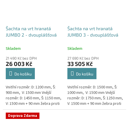
Šachta na vrt hranatá
Šachta na vrt hranatá
JUMBO 2 - dvouplášťová
JUMBO 3 - dvouplášťová
Skladem
Skladem
21 490 Kč bez DPH
27 690 Kč bez DPH
26 003 Kč
33 505 Kč
Do košíku
Do košíku
Vnitřní rozměr: D: 1200 mm, Š:
Vnitřní rozměr: D: 1500 mm, Š:
900 mm, V: 1500 mm Vnější
1000 mm, V: 1500 mm Vnější
rozměr: D: 1450 mm, Š: 1150 mm,
rozměr: D: 1750 mm, Š: 1250 mm,
V: 1500 mm + 90 mm žebra proti
V: 1500 mm + 90 mm žebra proti
spodní vodě + komínek
spodní vodě + komínek
Dvouplášťová...
Dvouplášťová...
Doprava Zdarma