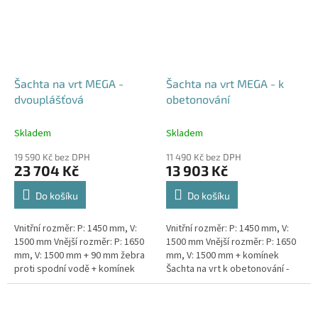
Šachta na vrt MEGA -
Šachta na vrt MEGA - k
dvouplášťová
obetonování
Skladem
Skladem
19 590 Kč bez DPH
11 490 Kč bez DPH
23 704 Kč
13 903 Kč
Do košíku
Do košíku
Vnitřní rozměr: P: 1450 mm, V:
Vnitřní rozměr: P: 1450 mm, V:
1500 mm Vnější rozměr: P: 1650
1500 mm Vnější rozměr: P: 1650
mm, V: 1500 mm + 90 mm žebra
mm, V: 1500 mm + komínek
proti spodní vodě + komínek
Šachta na vrt k obetonování -
Dvouplášťová vodoměrná šachta
vhodná pod parkovací stání,
- vhodná do míst...
komunikace nebo do míst...