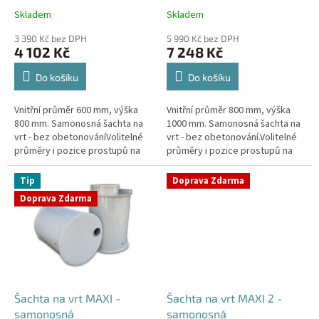
k
Skladem
Skladem
Průměrné
Průměrné
t
hodnocení
hodnocení
ů
3 390 Kč bez DPH
5 990 Kč bez DPH
produktu
produktu
4 102 Kč
7 248 Kč
je
je
4,4
4,3
Do košíku
Do košíku
z
z
5
5
Vnitřní průměr 600 mm, výška
Vnitřní průměr 800 mm, výška
hvězdiček.
hvězdiček.
800 mm. Samonosná šachta na
1000 mm. Samonosná šachta na
vrt - bez obetonováníVolitelné
vrt - bez obetonování.Volitelné
průměry i pozice prostupů na
průměry i pozice prostupů na
pažení vrtu, hadice i elektřinu -
pažení vrtu, hadice i elektřinu -
požadované průměry...
požadované průměry...
Tip
Doprava Zdarma
Doprava Zdarma
Šachta na vrt MAXI -
Šachta na vrt MAXI 2 -
samonosná
samonosná