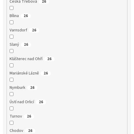
Česká Třebová
26
Bílina
26
Varnsdorf
26
Slaný
26
Klášterec nad Ohří
26
Mariánské Lázně
26
Nymburk
26
Ústí nad Orlicí
26
Turnov
26
Chodov
26