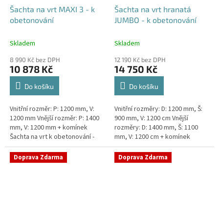
Šachta na vrt MAXI 3 - k
Šachta na vrt hranatá
obetonování
JUMBO - k obetonování
Skladem
Skladem
8 990 Kč bez DPH
12 190 Kč bez DPH
10 878 Kč
14 750 Kč
Do košíku
Do košíku
Vnitřní rozměr: P: 1200 mm, V:
Vnitřní rozměry: D: 1200 mm, Š:
1200 mm Vnější rozměr: P: 1400
900 mm, V: 1200 cm Vnější
mm, V: 1200 mm + komínek
rozměry: D: 1400 mm, Š: 1100
Šachta na vrt k obetonování -
mm, V: 1200 cm + komínek
vhodná pod parkovací stání,
Šachta na vrt k obetonování -
komunikace nebo do míst...
vhodná pod parkovací...
Doprava Zdarma
Doprava Zdarma