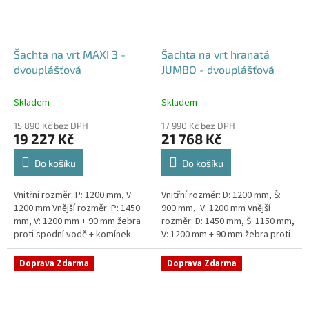
Šachta na vrt MAXI 3 -
Šachta na vrt hranatá
dvouplášťová
JUMBO - dvouplášťová
Skladem
Skladem
15 890 Kč bez DPH
17 990 Kč bez DPH
19 227 Kč
21 768 Kč
Do košíku
Do košíku
Vnitřní rozměr: P: 1200 mm, V:
Vnitřní rozměr: D: 1200 mm, Š:
1200 mm Vnější rozměr: P: 1450
900 mm, V: 1200 mm Vnější
mm, V: 1200 mm + 90 mm žebra
rozměr: D: 1450 mm, Š: 1150 mm,
proti spodní vodě + komínek
V: 1200 mm + 90 mm žebra proti
Dvouplášťová vodoměrná šachta
spodní vodě + komínek
- vhodná do míst...
Dvouplášťová...
Doprava Zdarma
Doprava Zdarma