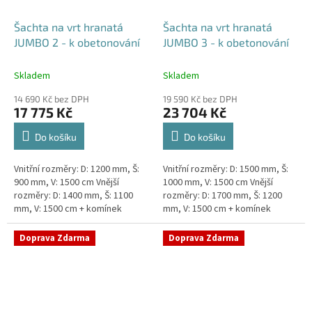
Šachta na vrt hranatá
Šachta na vrt hranatá
JUMBO 2 - k obetonování
JUMBO 3 - k obetonování
Skladem
Skladem
14 690 Kč bez DPH
19 590 Kč bez DPH
17 775 Kč
23 704 Kč
Do košíku
Do košíku
Vnitřní rozměry: D: 1200 mm, Š:
Vnitřní rozměry: D: 1500 mm, Š:
900 mm, V: 1500 cm Vnější
1000 mm, V: 1500 cm Vnější
rozměry: D: 1400 mm, Š: 1100
rozměry: D: 1700 mm, Š: 1200
mm, V: 1500 cm + komínek
mm, V: 1500 cm + komínek
Šachta na vrt k obetonování -
Šachta na vrt k obetonování -
vhodná pod parkovací...
vhodná pod parkovací...
Doprava Zdarma
Doprava Zdarma