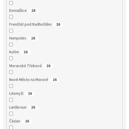
Domažlice
26
Frenštát pod Radhoštěm
26
Humpolec
26
Kuřim
26
Moravská Třebová
26
Nové Město na Moravě
26
Litomyšl
26
Lanškroun
26
Čáslav
26