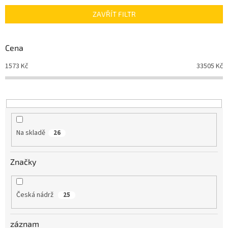
n
ZAVŘÍT FILTR
í
p
r
Cena
o
d
1573
Kč
33505
Kč
u
k
t
ů
Na skladě
26
Značky
Česká nádrž
25
záznam