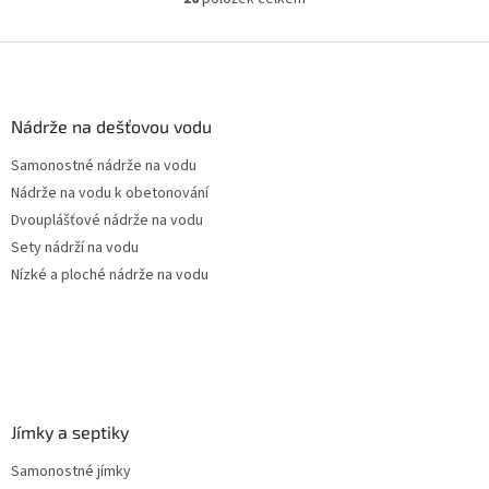
O
pozice prostupů na...
v
l
Z
á
á
d
p
a
a
Nádrže na dešťovou vodu
c
t
í
Samonostné nádrže na vodu
í
p
Nádrže na vodu k obetonování
r
v
Dvouplášťové nádrže na vodu
k
Sety nádrží na vodu
y
Nízké a ploché nádrže na vodu
v
ý
p
i
s
u
Jímky a septiky
Samonostné jímky