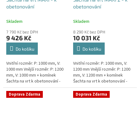
obetonování
obetonování
Skladem
Skladem
7 790 Kč bez DPH
8 290 Kč bez DPH
9 426 Kč
10 031 Kč
Do košíku
Do košíku
Vnitřní rozměr: P: 1000 mm, V:
Vnitřní rozměr: P: 1000 mm, V:
1000 mm Vnější rozměr: P: 1200
1200 mm Vnější rozměr: P: 1200
mm, V: 1000 mm + komínek
mm, V: 1200 mm + komínek
Šachta na vrt k obetonování -
Šachta na vrt k obetonování -
vhodná pod parkovací stání,
vhodná pod parkovací stání,
komunikace nebo do míst...
komunikace nebo do míst...
Doprava Zdarma
Doprava Zdarma