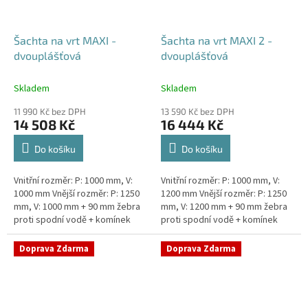
Šachta na vrt MAXI -
Šachta na vrt MAXI 2 -
dvouplášťová
dvouplášťová
Skladem
Skladem
11 990 Kč bez DPH
13 590 Kč bez DPH
14 508 Kč
16 444 Kč
Do košíku
Do košíku
Vnitřní rozměr: P: 1000 mm, V:
Vnitřní rozměr: P: 1000 mm, V:
1000 mm Vnější rozměr: P: 1250
1200 mm Vnější rozměr: P: 1250
mm, V: 1000 mm + 90 mm žebra
mm, V: 1200 mm + 90 mm žebra
proti spodní vodě + komínek
proti spodní vodě + komínek
Dvouplášťová vodoměrná šachta
Dvouplášťová vodoměrná šachta
- vhodná do míst...
- vhodná do míst...
Doprava Zdarma
Doprava Zdarma