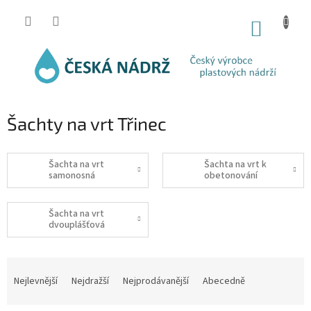
Přejít
na
NÁKUP
obsah
KOŠÍK
Šachty na vrt Třinec
Šachta na vrt
Šachta na vrt k
samonosná
obetonování
Šachta na vrt
dvouplášťová
Ř
a
Nejlevnější
Nejdražší
Nejprodávanější
Abecedně
z
e