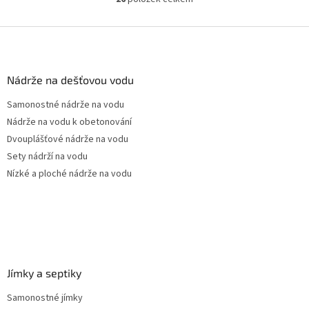
O
pozice prostupů na...
v
l
Z
á
á
d
p
a
a
Nádrže na dešťovou vodu
c
t
í
Samonostné nádrže na vodu
í
p
Nádrže na vodu k obetonování
r
v
Dvouplášťové nádrže na vodu
k
Sety nádrží na vodu
y
Nízké a ploché nádrže na vodu
v
ý
p
i
s
u
Jímky a septiky
Samonostné jímky