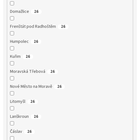
Domažlice
26
Frenštát pod Radhoštěm
26
Humpolec
26
Kuřim
26
Moravská Třebová
26
Nové Město na Moravě
26
Litomyšl
26
Lanškroun
26
Čáslav
26