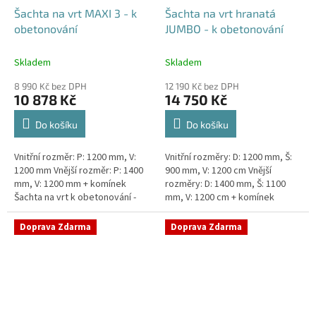
Šachta na vrt MAXI 3 - k
Šachta na vrt hranatá
obetonování
JUMBO - k obetonování
Skladem
Skladem
8 990 Kč bez DPH
12 190 Kč bez DPH
10 878 Kč
14 750 Kč
Do košíku
Do košíku
Vnitřní rozměr: P: 1200 mm, V:
Vnitřní rozměry: D: 1200 mm, Š:
1200 mm Vnější rozměr: P: 1400
900 mm, V: 1200 cm Vnější
mm, V: 1200 mm + komínek
rozměry: D: 1400 mm, Š: 1100
Šachta na vrt k obetonování -
mm, V: 1200 cm + komínek
vhodná pod parkovací stání,
Šachta na vrt k obetonování -
komunikace nebo do míst...
vhodná pod parkovací...
Doprava Zdarma
Doprava Zdarma