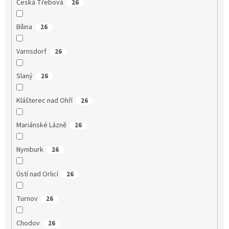
Česká Třebová
26
Bílina
26
Varnsdorf
26
Slaný
26
Klášterec nad Ohří
26
Mariánské Lázně
26
Nymburk
26
Ústí nad Orlicí
26
Turnov
26
Chodov
26