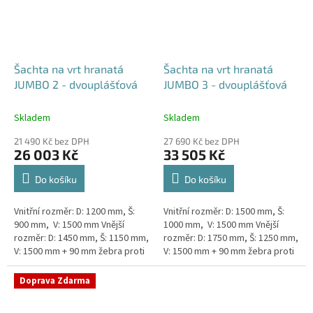
Šachta na vrt hranatá
Šachta na vrt hranatá
JUMBO 2 - dvouplášťová
JUMBO 3 - dvouplášťová
Skladem
Skladem
21 490 Kč bez DPH
27 690 Kč bez DPH
26 003 Kč
33 505 Kč
Do košíku
Do košíku
Vnitřní rozměr: D: 1200 mm, Š:
Vnitřní rozměr: D: 1500 mm, Š:
900 mm, V: 1500 mm Vnější
1000 mm, V: 1500 mm Vnější
rozměr: D: 1450 mm, Š: 1150 mm,
rozměr: D: 1750 mm, Š: 1250 mm,
V: 1500 mm + 90 mm žebra proti
V: 1500 mm + 90 mm žebra proti
spodní vodě + komínek
spodní vodě + komínek
Dvouplášťová...
Dvouplášťová...
Doprava Zdarma