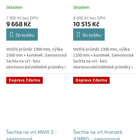
Skladem
Skladem
Průměrné
Průměrné
hodnocení
hodnocení
7 990 Kč bez DPH
8 690 Kč bez DPH
produktu
produktu
9 668 Kč
10 515 Kč
je
je
4,4
4,5
Do košíku
Do košíku
z
z
5
5
Vnitřní průměr 1000 mm, výška
Vnitřní průměr 1000 mm, výška
hvězdiček.
hvězdiček.
1000 mm + komínek. Samonosná
1200 mm + komínek. Samonosná
šachta na vrt - bez
šachta na vrt - bez
obetonování.Volitelné průměry i
obetonování.Volitelné průměry i
pozice prostupů na pažení vrtu,
pozice prostupů na pažení vrtu,
hadice i elektřinu -
hadice i elektřinu -
Doprava Zdarma
Doprava Zdarma
požadované...
požadované...
Šachta na vrt MAXI 3 -
Šachta na vrt hranatá
samonosná
JUMBO - samonosná