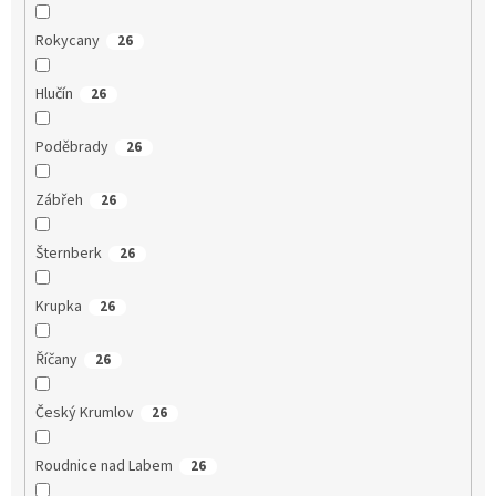
Rokycany
26
Hlučín
26
Poděbrady
26
Zábřeh
26
Šternberk
26
Krupka
26
Říčany
26
Český Krumlov
26
Roudnice nad Labem
26