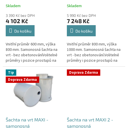
k
Skladem
Skladem
Průměrné
Průměrné
t
hodnocení
hodnocení
ů
3 390 Kč bez DPH
5 990 Kč bez DPH
produktu
produktu
4 102 Kč
7 248 Kč
je
je
4,4
4,3
Do košíku
Do košíku
z
z
5
5
Vnitřní průměr 600 mm, výška
Vnitřní průměr 800 mm, výška
hvězdiček.
hvězdiček.
800 mm. Samonosná šachta na
1000 mm. Samonosná šachta na
vrt - bez obetonováníVolitelné
vrt - bez obetonování.Volitelné
průměry i pozice prostupů na
průměry i pozice prostupů na
pažení vrtu, hadice i elektřinu -
pažení vrtu, hadice i elektřinu -
požadované průměry...
požadované průměry...
Tip
Doprava Zdarma
Doprava Zdarma
Šachta na vrt MAXI -
Šachta na vrt MAXI 2 -
samonosná
samonosná