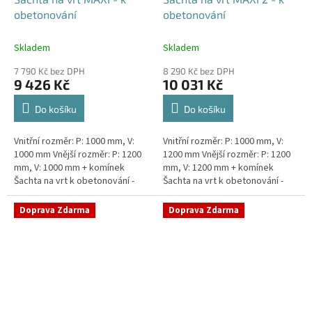
obetonování
obetonování
Skladem
Skladem
7 790 Kč bez DPH
8 290 Kč bez DPH
9 426 Kč
10 031 Kč
Do košíku
Do košíku
Vnitřní rozměr: P: 1000 mm, V:
Vnitřní rozměr: P: 1000 mm, V:
1000 mm Vnější rozměr: P: 1200
1200 mm Vnější rozměr: P: 1200
mm, V: 1000 mm + komínek
mm, V: 1200 mm + komínek
Šachta na vrt k obetonování -
Šachta na vrt k obetonování -
vhodná pod parkovací stání,
vhodná pod parkovací stání,
komunikace nebo do míst...
komunikace nebo do míst...
Doprava Zdarma
Doprava Zdarma