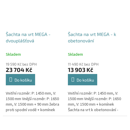
Šachta na vrt MEGA -
Šachta na vrt MEGA - k
dvouplášťová
obetonování
Skladem
Skladem
19 590 Kč bez DPH
11 490 Kč bez DPH
23 704 Kč
13 903 Kč
Do košíku
Do košíku
Vnitřní rozměr: P: 1450 mm, V:
Vnitřní rozměr: P: 1450 mm, V:
1500 mm Vnější rozměr: P: 1650
1500 mm Vnější rozměr: P: 1650
mm, V: 1500 mm + 90 mm žebra
mm, V: 1500 mm + komínek
proti spodní vodě + komínek
Šachta na vrt k obetonování -
Dvouplášťová vodoměrná šachta
vhodná pod parkovací stání,
- vhodná do míst...
komunikace nebo do míst...