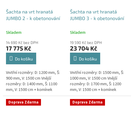
Šachta na vrt hranatá
Šachta na vrt hranatá
JUMBO 2 - k obetonování
JUMBO 3 - k obetonování
Skladem
Skladem
14 690 Kč bez DPH
19 590 Kč bez DPH
17 775 Kč
23 704 Kč
Do košíku
Do košíku
Vnitřní rozměry: D: 1200 mm, Š:
Vnitřní rozměry: D: 1500 mm, Š:
900 mm, V: 1500 cm Vnější
1000 mm, V: 1500 cm Vnější
rozměry: D: 1400 mm, Š: 1100
rozměry: D: 1700 mm, Š: 1200
mm, V: 1500 cm + komínek
mm, V: 1500 cm + komínek
Šachta na vrt k obetonování -
Šachta na vrt k obetonování -
vhodná pod parkovací...
vhodná pod parkovací...
Doprava Zdarma
Doprava Zdarma