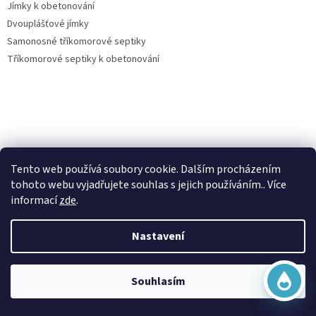
Jímky k obetonování
Dvouplášťové jímky
Samonosné tříkomorové septiky
Tříkomorové septiky k obetonování
Virtuální asistent
Vše o nákupu
Tento web používá soubory cookie. Dalším procházením
Online
tohoto webu vyjadřujete souhlas s jejich používáním.. Více
Kontakty
informací
zde
.
Posouzení nároku na dotaci dešťovka
O nás
Nastavení
Obchodní podmínky
Začít konverzaci
Ochrana osobních údajů
Doprava a platba
Souhlasím