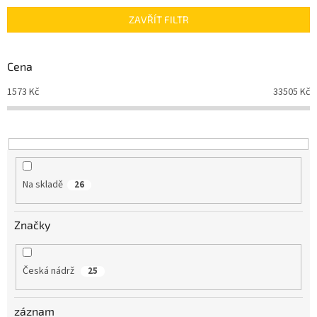
n
ZAVŘÍT FILTR
í
p
r
Cena
o
d
1573
Kč
33505
Kč
u
k
t
ů
Na skladě
26
Značky
Česká nádrž
25
záznam