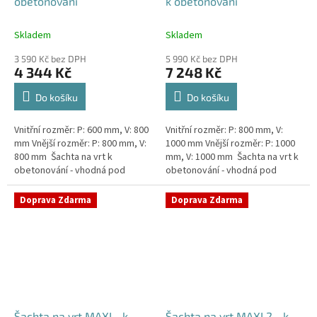
obetonování
k obetonování
Skladem
Skladem
3 590 Kč bez DPH
5 990 Kč bez DPH
4 344 Kč
7 248 Kč
Do košíku
Do košíku
Vnitřní rozměr: P: 600 mm, V: 800
Vnitřní rozměr: P: 800 mm, V:
mm Vnější rozměr: P: 800 mm, V:
1000 mm Vnější rozměr: P: 1000
800 mm Šachta na vrt k
mm, V: 1000 mm Šachta na vrt k
obetonování - vhodná pod
obetonování - vhodná pod
parkovací stání, komunikace
parkovací stání, komunikace
nebo do míst vyšším...
nebo do míst vyšším...
Doprava Zdarma
Doprava Zdarma
Šachta na vrt MAXI - k
Šachta na vrt MAXI 2 - k