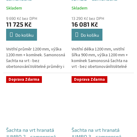
Skladem
Skladem
Průměrné
Průměrné
hodnocení
hodnocení
9 690 Kč bez DPH
13 290 Kč bez DPH
produktu
produktu
11 725 Kč
16 081 Kč
je
je
4,2
5,0
Do košíku
Do košíku
z
z
5
5
Vnitřní průměr 1200 mm, výška
Vnitřní délka 1200 mm, vnitřní
hvězdiček.
hvězdiček.
1200 mm + komínek. Samonosná
šířka 900 mm, výška 1200 mm +
šachta na vrt - bez
komínek Samonosná šachta na
obetonování.Volitelné průměry i
vrt - bez obetonováníVolitelné
pozice prostupů na pažení vrtu,
průměry i pozice prostupů na
hadice i elektřinu -
pažení vrtu, hadice i...
Doprava Zdarma
Doprava Zdarma
požadované...
Šachta na vrt hranatá
Šachta na vrt hranatá
JUMBO 2 - samonosná
JUMBO 3 - samonosná