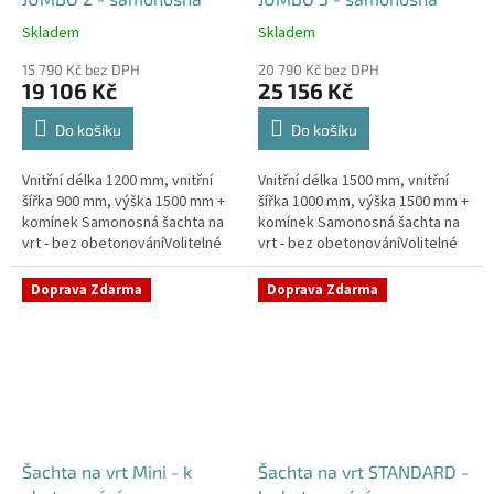
Skladem
Skladem
Průměrné
Průměrné
hodnocení
hodnocení
15 790 Kč bez DPH
20 790 Kč bez DPH
produktu
produktu
19 106 Kč
25 156 Kč
je
je
5,0
5,0
Do košíku
Do košíku
z
z
5
5
Vnitřní délka 1200 mm, vnitřní
Vnitřní délka 1500 mm, vnitřní
hvězdiček.
hvězdiček.
šířka 900 mm, výška 1500 mm +
šířka 1000 mm, výška 1500 mm +
komínek Samonosná šachta na
komínek Samonosná šachta na
vrt - bez obetonováníVolitelné
vrt - bez obetonováníVolitelné
průměry i pozice prostupů na
průměry i pozice prostupů na
pažení vrtu, hadice i...
pažení vrtu, hadice i...
Doprava Zdarma
Doprava Zdarma
Šachta na vrt Mini - k
Šachta na vrt STANDARD -