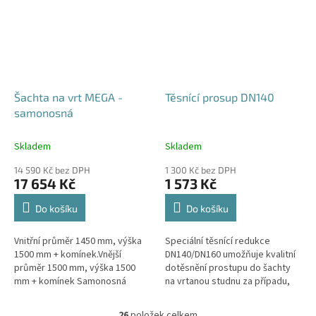
Šachta na vrt MEGA -
Těsnící prosup DN140
samonosná
Skladem
Skladem
14 590 Kč bez DPH
1 300 Kč bez DPH
17 654 Kč
1 573 Kč
Do košíku
Do košíku
Vnitřní průměr 1450 mm, výška
Speciální těsnící redukce
1500 mm + komínek.Vnější
DN140/DN160 umožňuje kvalitní
průměr 1500 mm, výška 1500
dotěsnění prostupu do šachty
mm + komínek Samonosná
na vrtanou studnu za případu,
šachta na vrt - bez
kdy pro těleso vrtu bylo použito
obetonování.Volitelné průměry i
potrubí DN140.
26
položek celkem