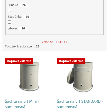
Hlinsko
26
Studénka
26
Litovel
26
VYMAZAT FILTRY
Položek k zobrazení:
26
V
Doprava Zdarma
Doprava Zdarma
ý
p
i
s
p
r
o
d
Šachta na vrt Mini -
Šachta na vrt STANDARD -
u
samonosná
samonosná