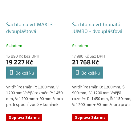
Šachta na vrt MAXI 3 -
Šachta na vrt hranatá
dvouplášťová
JUMBO - dvouplášťová
Skladem
Skladem
15 890 Kč bez DPH
17 990 Kč bez DPH
19 227 Kč
21 768 Kč
Do košíku
Do košíku
Vnitřní rozměr: P: 1200 mm, V:
Vnitřní rozměr: D: 1200 mm, Š:
1200 mm Vnější rozměr: P: 1450
900 mm, V: 1200 mm Vnější
mm, V: 1200 mm + 90 mm žebra
rozměr: D: 1450 mm, Š: 1150 mm,
proti spodní vodě + komínek
V: 1200 mm + 90 mm žebra proti
Dvouplášťová vodoměrná šachta
spodní vodě + komínek
- vhodná do míst...
Dvouplášťová...
Doprava Zdarma
Doprava Zdarma