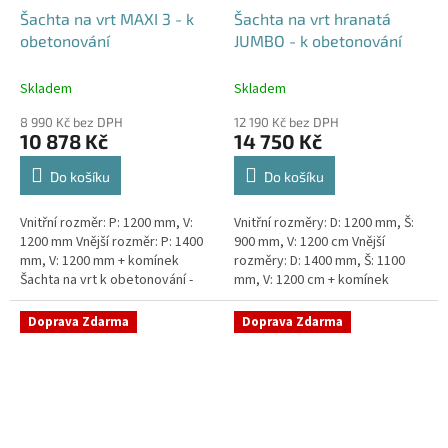
Šachta na vrt MAXI 3 - k
Šachta na vrt hranatá
obetonování
JUMBO - k obetonování
Skladem
Skladem
8 990 Kč bez DPH
12 190 Kč bez DPH
10 878 Kč
14 750 Kč
Do košíku
Do košíku
Vnitřní rozměr: P: 1200 mm, V:
Vnitřní rozměry: D: 1200 mm, Š:
1200 mm Vnější rozměr: P: 1400
900 mm, V: 1200 cm Vnější
mm, V: 1200 mm + komínek
rozměry: D: 1400 mm, Š: 1100
Šachta na vrt k obetonování -
mm, V: 1200 cm + komínek
vhodná pod parkovací stání,
Šachta na vrt k obetonování -
komunikace nebo do míst...
vhodná pod parkovací...
Doprava Zdarma
Doprava Zdarma