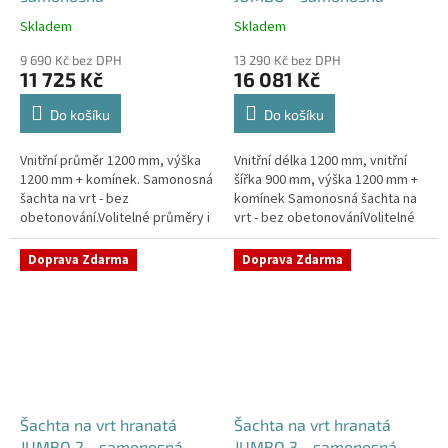
Skladem
Skladem
Průměrné
Průměrné
hodnocení
hodnocení
9 690 Kč bez DPH
13 290 Kč bez DPH
produktu
produktu
11 725 Kč
16 081 Kč
je
je
4,2
5,0
Do košíku
Do košíku
z
z
5
5
Vnitřní průměr 1200 mm, výška
Vnitřní délka 1200 mm, vnitřní
hvězdiček.
hvězdiček.
1200 mm + komínek. Samonosná
šířka 900 mm, výška 1200 mm +
šachta na vrt - bez
komínek Samonosná šachta na
obetonování.Volitelné průměry i
vrt - bez obetonováníVolitelné
pozice prostupů na pažení vrtu,
průměry i pozice prostupů na
hadice i elektřinu -
pažení vrtu, hadice i...
Doprava Zdarma
Doprava Zdarma
požadované...
Šachta na vrt hranatá
Šachta na vrt hranatá
JUMBO 2 - samonosná
JUMBO 3 - samonosná