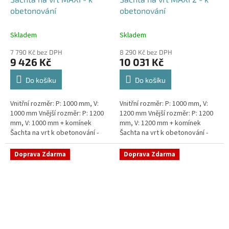
obetonování
obetonování
Skladem
Skladem
7 790 Kč bez DPH
8 290 Kč bez DPH
9 426 Kč
10 031 Kč
Do košíku
Do košíku
Vnitřní rozměr: P: 1000 mm, V:
Vnitřní rozměr: P: 1000 mm, V:
1000 mm Vnější rozměr: P: 1200
1200 mm Vnější rozměr: P: 1200
mm, V: 1000 mm + komínek
mm, V: 1200 mm + komínek
Šachta na vrt k obetonování -
Šachta na vrt k obetonování -
vhodná pod parkovací stání,
vhodná pod parkovací stání,
komunikace nebo do míst...
komunikace nebo do míst...
Doprava Zdarma
Doprava Zdarma