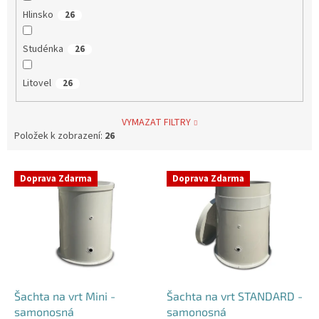
Hlinsko
26
Studénka
26
Litovel
26
VYMAZAT FILTRY
Položek k zobrazení:
26
V
Doprava Zdarma
Doprava Zdarma
ý
p
i
s
p
r
o
d
Šachta na vrt Mini -
Šachta na vrt STANDARD -
u
samonosná
samonosná