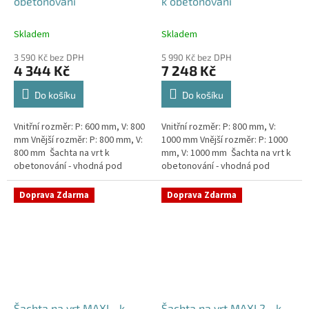
obetonování
k obetonování
Skladem
Skladem
3 590 Kč bez DPH
5 990 Kč bez DPH
4 344 Kč
7 248 Kč
Do košíku
Do košíku
Vnitřní rozměr: P: 600 mm, V: 800
Vnitřní rozměr: P: 800 mm, V:
mm Vnější rozměr: P: 800 mm, V:
1000 mm Vnější rozměr: P: 1000
800 mm Šachta na vrt k
mm, V: 1000 mm Šachta na vrt k
obetonování - vhodná pod
obetonování - vhodná pod
parkovací stání, komunikace
parkovací stání, komunikace
nebo do míst vyšším...
nebo do míst vyšším...
Doprava Zdarma
Doprava Zdarma
Šachta na vrt MAXI - k
Šachta na vrt MAXI 2 - k