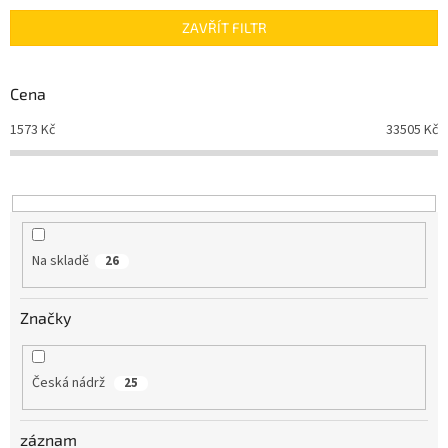
n
ZAVŘÍT FILTR
í
p
r
Cena
o
d
1573
Kč
33505
Kč
u
k
t
ů
Na skladě
26
Značky
Česká nádrž
25
záznam