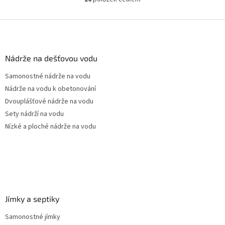
O
pozice prostupů na...
v
l
Z
á
á
d
p
a
a
Nádrže na dešťovou vodu
c
t
í
Samonostné nádrže na vodu
í
p
Nádrže na vodu k obetonování
r
v
Dvouplášťové nádrže na vodu
k
Sety nádrží na vodu
y
Nízké a ploché nádrže na vodu
v
ý
p
i
s
u
Jímky a septiky
Samonostné jímky