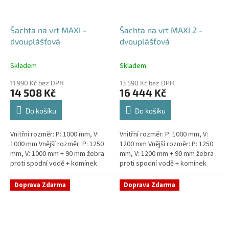
Šachta na vrt MAXI -
Šachta na vrt MAXI 2 -
dvouplášťová
dvouplášťová
Skladem
Skladem
11 990 Kč bez DPH
13 590 Kč bez DPH
14 508 Kč
16 444 Kč
Do košíku
Do košíku
Vnitřní rozměr: P: 1000 mm, V:
Vnitřní rozměr: P: 1000 mm, V:
1000 mm Vnější rozměr: P: 1250
1200 mm Vnější rozměr: P: 1250
mm, V: 1000 mm + 90 mm žebra
mm, V: 1200 mm + 90 mm žebra
proti spodní vodě + komínek
proti spodní vodě + komínek
Dvouplášťová vodoměrná šachta
Dvouplášťová vodoměrná šachta
- vhodná do míst...
- vhodná do míst...
Doprava Zdarma
Doprava Zdarma