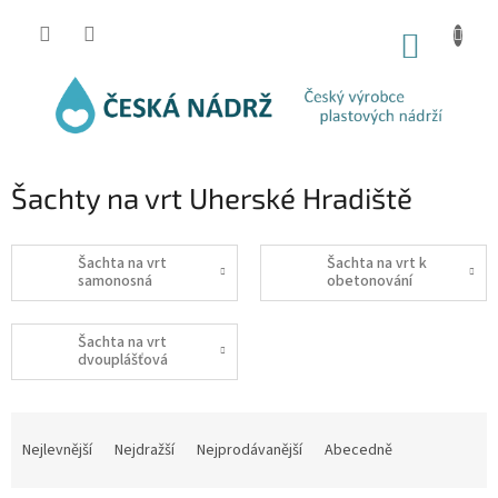
Přejít
na
NÁKUP
obsah
KOŠÍK
Šachty na vrt Uherské Hradiště
Šachta na vrt
Šachta na vrt k
samonosná
obetonování
Šachta na vrt
dvouplášťová
Ř
a
Nejlevnější
Nejdražší
Nejprodávanější
Abecedně
z
e