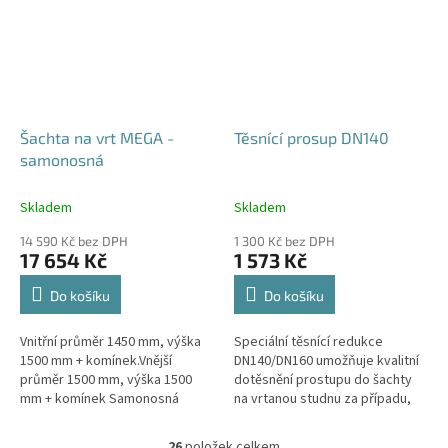
Šachta na vrt MEGA -
Těsnící prosup DN140
samonosná
Skladem
Skladem
14 590 Kč bez DPH
1 300 Kč bez DPH
17 654 Kč
1 573 Kč
Do košíku
Do košíku
Vnitřní průměr 1450 mm, výška
Speciální těsnící redukce
1500 mm + komínek.Vnější
DN140/DN160 umožňuje kvalitní
průměr 1500 mm, výška 1500
dotěsnění prostupu do šachty
mm + komínek Samonosná
na vrtanou studnu za případu,
šachta na vrt - bez
kdy pro těleso vrtu bylo použito
obetonování.Volitelné průměry i
potrubí DN140.
26
položek celkem