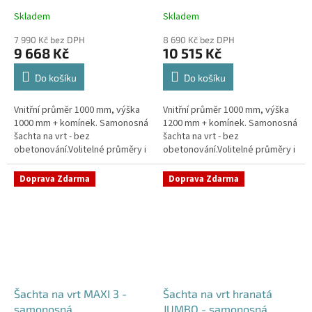
Skladem
Skladem
Průměrné
Průměrné
hodnocení
hodnocení
7 990 Kč bez DPH
8 690 Kč bez DPH
produktu
produktu
9 668 Kč
10 515 Kč
je
je
4,4
4,5
Do košíku
Do košíku
z
z
5
5
Vnitřní průměr 1000 mm, výška
Vnitřní průměr 1000 mm, výška
hvězdiček.
hvězdiček.
1000 mm + komínek. Samonosná
1200 mm + komínek. Samonosná
šachta na vrt - bez
šachta na vrt - bez
obetonování.Volitelné průměry i
obetonování.Volitelné průměry i
pozice prostupů na pažení vrtu,
pozice prostupů na pažení vrtu,
hadice i elektřinu -
hadice i elektřinu -
Doprava Zdarma
Doprava Zdarma
požadované...
požadované...
Šachta na vrt MAXI 3 -
Šachta na vrt hranatá
samonosná
JUMBO - samonosná