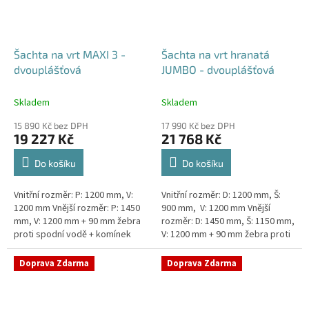
Šachta na vrt MAXI 3 -
Šachta na vrt hranatá
dvouplášťová
JUMBO - dvouplášťová
Skladem
Skladem
15 890 Kč bez DPH
17 990 Kč bez DPH
19 227 Kč
21 768 Kč
Do košíku
Do košíku
Vnitřní rozměr: P: 1200 mm, V:
Vnitřní rozměr: D: 1200 mm, Š:
1200 mm Vnější rozměr: P: 1450
900 mm, V: 1200 mm Vnější
mm, V: 1200 mm + 90 mm žebra
rozměr: D: 1450 mm, Š: 1150 mm,
proti spodní vodě + komínek
V: 1200 mm + 90 mm žebra proti
Dvouplášťová vodoměrná šachta
spodní vodě + komínek
- vhodná do míst...
Dvouplášťová...
Doprava Zdarma
Doprava Zdarma