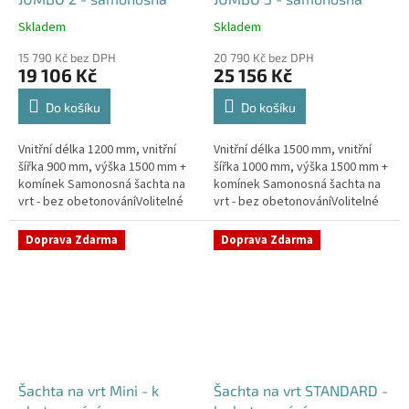
Skladem
Skladem
Průměrné
Průměrné
hodnocení
hodnocení
15 790 Kč bez DPH
20 790 Kč bez DPH
produktu
produktu
19 106 Kč
25 156 Kč
je
je
5,0
5,0
Do košíku
Do košíku
z
z
5
5
Vnitřní délka 1200 mm, vnitřní
Vnitřní délka 1500 mm, vnitřní
hvězdiček.
hvězdiček.
šířka 900 mm, výška 1500 mm +
šířka 1000 mm, výška 1500 mm +
komínek Samonosná šachta na
komínek Samonosná šachta na
vrt - bez obetonováníVolitelné
vrt - bez obetonováníVolitelné
průměry i pozice prostupů na
průměry i pozice prostupů na
pažení vrtu, hadice i...
pažení vrtu, hadice i...
Doprava Zdarma
Doprava Zdarma
Šachta na vrt Mini - k
Šachta na vrt STANDARD -