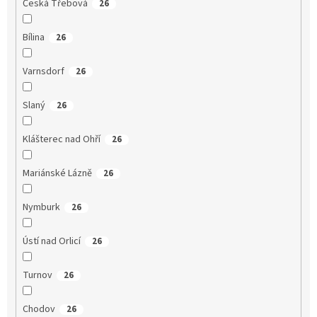
Česká Třebová
26
Bílina
26
Varnsdorf
26
Slaný
26
Klášterec nad Ohří
26
Mariánské Lázně
26
Nymburk
26
Ústí nad Orlicí
26
Turnov
26
Chodov
26