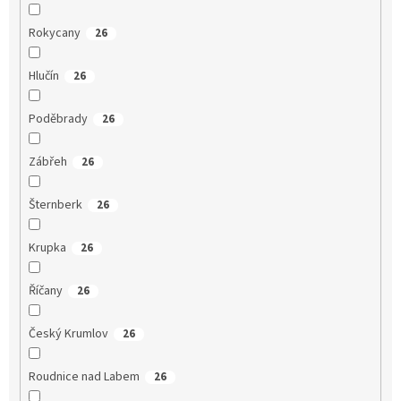
Rokycany
26
Hlučín
26
Poděbrady
26
Zábřeh
26
Šternberk
26
Krupka
26
Říčany
26
Český Krumlov
26
Roudnice nad Labem
26