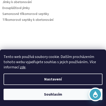
Jímky k obetonování
Dvouplášťové jímky
Samonosné tříkomorové septiky
Tříkomorové septiky k obetonování
Virtuální asistent
Vše o nákupu
Tento web používá soubory cookie. Dalším procházením
Online
tohoto webu vyjadřujete souhlas s jejich používáním.. Více
Kontakty
informací
zde
.
Posouzení nároku na dotaci dešťovka
O nás
Nastavení
Obchodní podmínky
Začít konverzaci
Ochrana osobních údajů
Doprava a platba
Souhlasím