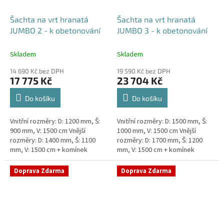
Šachta na vrt hranatá
Šachta na vrt hranatá
JUMBO 2 - k obetonování
JUMBO 3 - k obetonování
Skladem
Skladem
14 690 Kč bez DPH
19 590 Kč bez DPH
17 775 Kč
23 704 Kč
Do košíku
Do košíku
Vnitřní rozměry: D: 1200 mm, Š:
Vnitřní rozměry: D: 1500 mm, Š:
900 mm, V: 1500 cm Vnější
1000 mm, V: 1500 cm Vnější
rozměry: D: 1400 mm, Š: 1100
rozměry: D: 1700 mm, Š: 1200
mm, V: 1500 cm + komínek
mm, V: 1500 cm + komínek
Šachta na vrt k obetonování -
Šachta na vrt k obetonování -
vhodná pod parkovací...
vhodná pod parkovací...
Doprava Zdarma
Doprava Zdarma