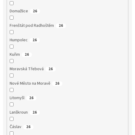
Domažlice
26
Frenštát pod Radhoštěm
26
Humpolec
26
Kuřim
26
Moravská Třebová
26
Nové Město na Moravě
26
Litomyšl
26
Lanškroun
26
Čáslav
26