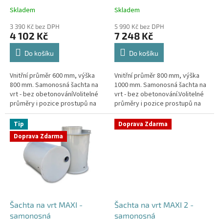
k
Skladem
Skladem
Průměrné
Průměrné
t
hodnocení
hodnocení
ů
3 390 Kč bez DPH
5 990 Kč bez DPH
produktu
produktu
4 102 Kč
7 248 Kč
je
je
4,4
4,3
Do košíku
Do košíku
z
z
5
5
Vnitřní průměr 600 mm, výška
Vnitřní průměr 800 mm, výška
hvězdiček.
hvězdiček.
800 mm. Samonosná šachta na
1000 mm. Samonosná šachta na
vrt - bez obetonováníVolitelné
vrt - bez obetonování.Volitelné
průměry i pozice prostupů na
průměry i pozice prostupů na
pažení vrtu, hadice i elektřinu -
pažení vrtu, hadice i elektřinu -
požadované průměry...
požadované průměry...
Tip
Doprava Zdarma
Doprava Zdarma
Šachta na vrt MAXI -
Šachta na vrt MAXI 2 -
samonosná
samonosná