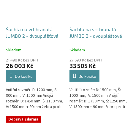
Šachta na vrt hranatá
Šachta na vrt hranatá
JUMBO 2 - dvouplášťová
JUMBO 3 - dvouplášťová
Skladem
Skladem
21 490 Kč bez DPH
27 690 Kč bez DPH
26 003 Kč
33 505 Kč
Do košíku
Do košíku
Vnitřní rozměr: D: 1200 mm, Š:
Vnitřní rozměr: D: 1500 mm, Š:
900 mm, V: 1500 mm Vnější
1000 mm, V: 1500 mm Vnější
rozměr: D: 1450 mm, Š: 1150 mm,
rozměr: D: 1750 mm, Š: 1250 mm,
V: 1500 mm + 90 mm žebra proti
V: 1500 mm + 90 mm žebra proti
spodní vodě + komínek
spodní vodě + komínek
Dvouplášťová...
Dvouplášťová...
Doprava Zdarma