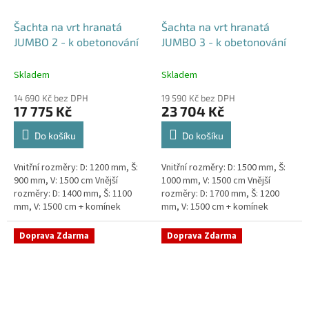
Šachta na vrt hranatá
Šachta na vrt hranatá
JUMBO 2 - k obetonování
JUMBO 3 - k obetonování
Skladem
Skladem
14 690 Kč bez DPH
19 590 Kč bez DPH
17 775 Kč
23 704 Kč
Do košíku
Do košíku
Vnitřní rozměry: D: 1200 mm, Š:
Vnitřní rozměry: D: 1500 mm, Š:
900 mm, V: 1500 cm Vnější
1000 mm, V: 1500 cm Vnější
rozměry: D: 1400 mm, Š: 1100
rozměry: D: 1700 mm, Š: 1200
mm, V: 1500 cm + komínek
mm, V: 1500 cm + komínek
Šachta na vrt k obetonování -
Šachta na vrt k obetonování -
vhodná pod parkovací...
vhodná pod parkovací...
Doprava Zdarma
Doprava Zdarma