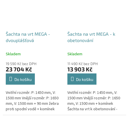
Šachta na vrt MEGA -
Šachta na vrt MEGA - k
dvouplášťová
obetonování
Skladem
Skladem
19 590 Kč bez DPH
11 490 Kč bez DPH
23 704 Kč
13 903 Kč
Do košíku
Do košíku
Vnitřní rozměr: P: 1450 mm, V:
Vnitřní rozměr: P: 1450 mm, V:
1500 mm Vnější rozměr: P: 1650
1500 mm Vnější rozměr: P: 1650
mm, V: 1500 mm + 90 mm žebra
mm, V: 1500 mm + komínek
proti spodní vodě + komínek
Šachta na vrt k obetonování -
Dvouplášťová vodoměrná šachta
vhodná pod parkovací stání,
- vhodná do míst...
komunikace nebo do míst...