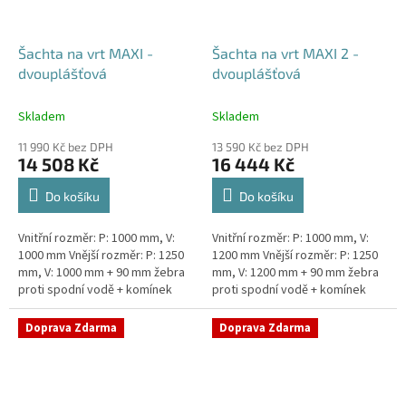
Šachta na vrt MAXI -
Šachta na vrt MAXI 2 -
dvouplášťová
dvouplášťová
Skladem
Skladem
11 990 Kč bez DPH
13 590 Kč bez DPH
14 508 Kč
16 444 Kč
Do košíku
Do košíku
Vnitřní rozměr: P: 1000 mm, V:
Vnitřní rozměr: P: 1000 mm, V:
1000 mm Vnější rozměr: P: 1250
1200 mm Vnější rozměr: P: 1250
mm, V: 1000 mm + 90 mm žebra
mm, V: 1200 mm + 90 mm žebra
proti spodní vodě + komínek
proti spodní vodě + komínek
Dvouplášťová vodoměrná šachta
Dvouplášťová vodoměrná šachta
- vhodná do míst...
- vhodná do míst...
Doprava Zdarma
Doprava Zdarma