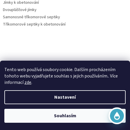
Jímky k obetonování
Dvouplášťové jímky
Samonosné tříkomorové septiky
Tříkomorové septiky k obetonování
Virtuální asistent
Vše o nákupu
Tento web používá soubory cookie. Dalším procházením
Online
tohoto webu vyjadřujete souhlas s jejich používáním.. Více
Kontakty
informací
zde
.
Posouzení nároku na dotaci dešťovka
O nás
Nastavení
Obchodní podmínky
Začít konverzaci
Ochrana osobních údajů
Doprava a platba
Souhlasím