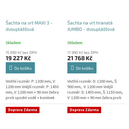
Šachta na vrt MAXI 3 -
Šachta na vrt hranatá
dvouplášťová
JUMBO - dvouplášťová
Skladem
Skladem
15 890 Kč bez DPH
17 990 Kč bez DPH
19 227 Kč
21 768 Kč
Do košíku
Do košíku
Vnitřní rozměr: P: 1200 mm, V:
Vnitřní rozměr: D: 1200 mm, Š:
1200 mm Vnější rozměr: P: 1450
900 mm, V: 1200 mm Vnější
mm, V: 1200 mm + 90 mm žebra
rozměr: D: 1450 mm, Š: 1150 mm,
proti spodní vodě + komínek
V: 1200 mm + 90 mm žebra proti
Dvouplášťová vodoměrná šachta
spodní vodě + komínek
- vhodná do míst...
Dvouplášťová...
Doprava Zdarma
Doprava Zdarma