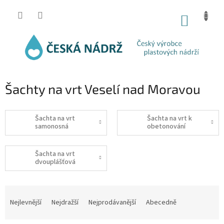
Přejít
na
NÁKUP
obsah
KOŠÍK
Šachty na vrt Veselí nad Moravou
Šachta na vrt
Šachta na vrt k
samonosná
obetonování
Šachta na vrt
dvouplášťová
Ř
a
Nejlevnější
Nejdražší
Nejprodávanější
Abecedně
z
e