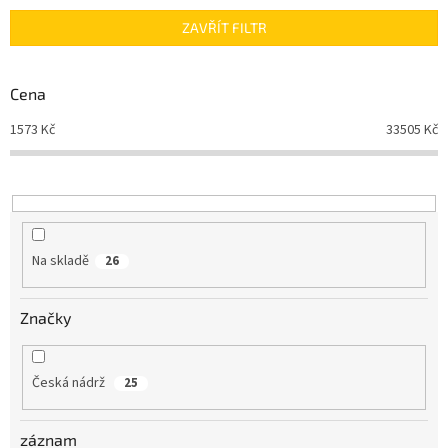
n
ZAVŘÍT FILTR
í
p
r
Cena
o
d
1573
Kč
33505
Kč
u
k
t
ů
Na skladě
26
Značky
Česká nádrž
25
záznam