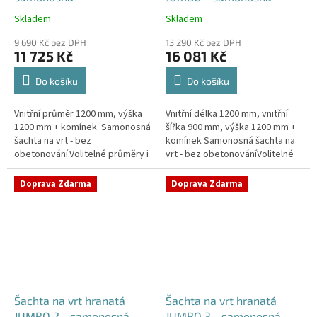
Skladem
Skladem
Průměrné
Průměrné
hodnocení
hodnocení
9 690 Kč bez DPH
13 290 Kč bez DPH
produktu
produktu
11 725 Kč
16 081 Kč
je
je
4,2
5,0
Do košíku
Do košíku
z
z
5
5
Vnitřní průměr 1200 mm, výška
Vnitřní délka 1200 mm, vnitřní
hvězdiček.
hvězdiček.
1200 mm + komínek. Samonosná
šířka 900 mm, výška 1200 mm +
šachta na vrt - bez
komínek Samonosná šachta na
obetonování.Volitelné průměry i
vrt - bez obetonováníVolitelné
pozice prostupů na pažení vrtu,
průměry i pozice prostupů na
hadice i elektřinu -
pažení vrtu, hadice i...
Doprava Zdarma
Doprava Zdarma
požadované...
Šachta na vrt hranatá
Šachta na vrt hranatá
JUMBO 2 - samonosná
JUMBO 3 - samonosná