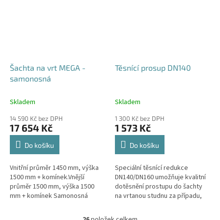
Šachta na vrt MEGA -
Těsnící prosup DN140
samonosná
Skladem
Skladem
14 590 Kč bez DPH
1 300 Kč bez DPH
17 654 Kč
1 573 Kč
Do košíku
Do košíku
Vnitřní průměr 1450 mm, výška
Speciální těsnící redukce
1500 mm + komínek.Vnější
DN140/DN160 umožňuje kvalitní
průměr 1500 mm, výška 1500
dotěsnění prostupu do šachty
mm + komínek Samonosná
na vrtanou studnu za případu,
šachta na vrt - bez
kdy pro těleso vrtu bylo použito
obetonování.Volitelné průměry i
potrubí DN140.
26
položek celkem