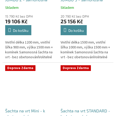
Skladem
Skladem
Průměrné
Průměrné
hodnocení
hodnocení
15 790 Kč bez DPH
20 790 Kč bez DPH
produktu
produktu
19 106 Kč
25 156 Kč
je
je
5,0
5,0
Do košíku
Do košíku
z
z
5
5
Vnitřní délka 1200 mm, vnitřní
Vnitřní délka 1500 mm, vnitřní
hvězdiček.
hvězdiček.
šířka 900 mm, výška 1500 mm +
šířka 1000 mm, výška 1500 mm +
komínek Samonosná šachta na
komínek Samonosná šachta na
vrt - bez obetonováníVolitelné
vrt - bez obetonováníVolitelné
průměry i pozice prostupů na
průměry i pozice prostupů na
pažení vrtu, hadice i...
pažení vrtu, hadice i...
Doprava Zdarma
Doprava Zdarma
Šachta na vrt Mini - k
Šachta na vrt STANDARD -