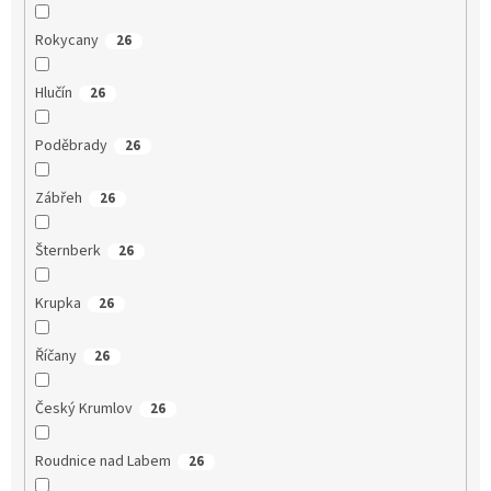
Rokycany
26
Hlučín
26
Poděbrady
26
Zábřeh
26
Šternberk
26
Krupka
26
Říčany
26
Český Krumlov
26
Roudnice nad Labem
26