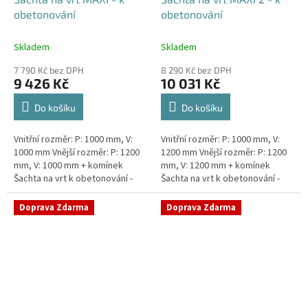
obetonování
obetonování
Skladem
Skladem
7 790 Kč bez DPH
8 290 Kč bez DPH
9 426 Kč
10 031 Kč
Do košíku
Do košíku
Vnitřní rozměr: P: 1000 mm, V:
Vnitřní rozměr: P: 1000 mm, V:
1000 mm Vnější rozměr: P: 1200
1200 mm Vnější rozměr: P: 1200
mm, V: 1000 mm + komínek
mm, V: 1200 mm + komínek
Šachta na vrt k obetonování -
Šachta na vrt k obetonování -
vhodná pod parkovací stání,
vhodná pod parkovací stání,
komunikace nebo do míst...
komunikace nebo do míst...
Doprava Zdarma
Doprava Zdarma