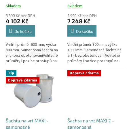
k
Skladem
Skladem
Průměrné
Průměrné
t
hodnocení
hodnocení
ů
3 390 Kč bez DPH
5 990 Kč bez DPH
produktu
produktu
4 102 Kč
7 248 Kč
je
je
4,4
4,3
Do košíku
Do košíku
z
z
5
5
Vnitřní průměr 600 mm, výška
Vnitřní průměr 800 mm, výška
hvězdiček.
hvězdiček.
800 mm. Samonosná šachta na
1000 mm. Samonosná šachta na
vrt - bez obetonováníVolitelné
vrt - bez obetonování.Volitelné
průměry i pozice prostupů na
průměry i pozice prostupů na
pažení vrtu, hadice i elektřinu -
pažení vrtu, hadice i elektřinu -
požadované průměry...
požadované průměry...
Tip
Doprava Zdarma
Doprava Zdarma
Šachta na vrt MAXI -
Šachta na vrt MAXI 2 -
samonosná
samonosná