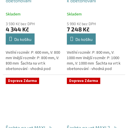
obetonování
k obetonování
Skladem
Skladem
3 590 Kč bez DPH
5 990 Kč bez DPH
4 344 Kč
7 248 Kč
Do košíku
Do košíku
Vnitřní rozměr: P: 600 mm, V: 800
Vnitřní rozměr: P: 800 mm, V:
mm Vnější rozměr: P: 800 mm, V:
1000 mm Vnější rozměr: P: 1000
800 mm Šachta na vrt k
mm, V: 1000 mm Šachta na vrt k
obetonování - vhodná pod
obetonování - vhodná pod
parkovací stání, komunikace
parkovací stání, komunikace
nebo do míst vyšším...
nebo do míst vyšším...
Doprava Zdarma
Doprava Zdarma
Šachta na vrt MAXI - k
Šachta na vrt MAXI 2 - k