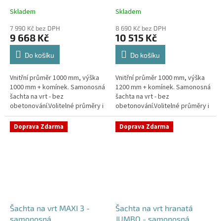
Skladem
Skladem
Průměrné
Průměrné
hodnocení
hodnocení
7 990 Kč bez DPH
8 690 Kč bez DPH
produktu
produktu
9 668 Kč
10 515 Kč
je
je
4,4
4,5
Do košíku
Do košíku
z
z
5
5
Vnitřní průměr 1000 mm, výška
Vnitřní průměr 1000 mm, výška
hvězdiček.
hvězdiček.
1000 mm + komínek. Samonosná
1200 mm + komínek. Samonosná
šachta na vrt - bez
šachta na vrt - bez
obetonování.Volitelné průměry i
obetonování.Volitelné průměry i
pozice prostupů na pažení vrtu,
pozice prostupů na pažení vrtu,
hadice i elektřinu -
hadice i elektřinu -
Doprava Zdarma
Doprava Zdarma
požadované...
požadované...
Šachta na vrt MAXI 3 -
Šachta na vrt hranatá
samonosná
JUMBO - samonosná