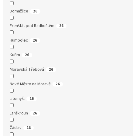
Domažlice
26
Frenštát pod Radhoštěm
26
Humpolec
26
Kuřim
26
Moravská Třebová
26
Nové Město na Moravě
26
Litomyšl
26
Lanškroun
26
Čáslav
26