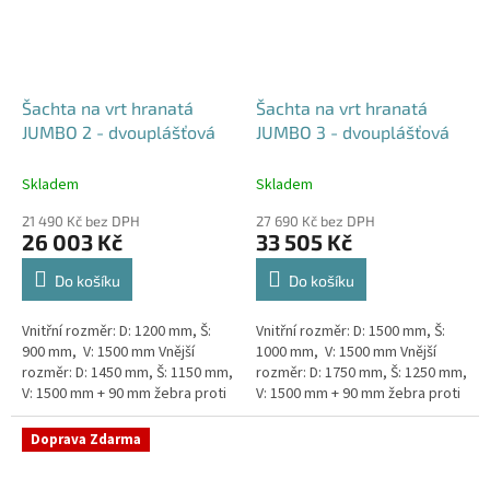
Šachta na vrt hranatá
Šachta na vrt hranatá
JUMBO 2 - dvouplášťová
JUMBO 3 - dvouplášťová
Skladem
Skladem
21 490 Kč bez DPH
27 690 Kč bez DPH
26 003 Kč
33 505 Kč
Do košíku
Do košíku
Vnitřní rozměr: D: 1200 mm, Š:
Vnitřní rozměr: D: 1500 mm, Š:
900 mm, V: 1500 mm Vnější
1000 mm, V: 1500 mm Vnější
rozměr: D: 1450 mm, Š: 1150 mm,
rozměr: D: 1750 mm, Š: 1250 mm,
V: 1500 mm + 90 mm žebra proti
V: 1500 mm + 90 mm žebra proti
spodní vodě + komínek
spodní vodě + komínek
Dvouplášťová...
Dvouplášťová...
Doprava Zdarma