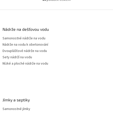
O
pozice prostupů na...
v
l
Z
á
á
d
p
a
a
Nádrže na dešťovou vodu
c
t
í
Samonostné nádrže na vodu
í
p
Nádrže na vodu k obetonování
r
v
Dvouplášťové nádrže na vodu
k
Sety nádrží na vodu
y
Nízké a ploché nádrže na vodu
v
ý
p
i
s
u
Jímky a septiky
Samonostné jímky