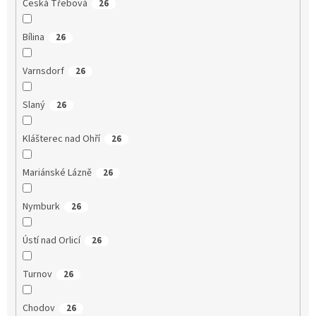
Česká Třebová
26
Bílina
26
Varnsdorf
26
Slaný
26
Klášterec nad Ohří
26
Mariánské Lázně
26
Nymburk
26
Ústí nad Orlicí
26
Turnov
26
Chodov
26