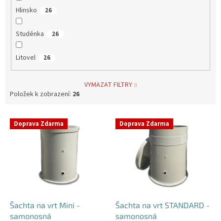
Hlinsko
26
Studénka
26
Litovel
26
VYMAZAT FILTRY
Položek k zobrazení:
26
V
Doprava Zdarma
Doprava Zdarma
ý
p
i
s
p
r
o
d
Šachta na vrt Mini -
Šachta na vrt STANDARD -
u
samonosná
samonosná