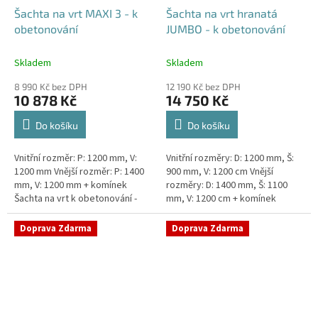
Šachta na vrt MAXI 3 - k
Šachta na vrt hranatá
obetonování
JUMBO - k obetonování
Skladem
Skladem
8 990 Kč bez DPH
12 190 Kč bez DPH
10 878 Kč
14 750 Kč
Do košíku
Do košíku
Vnitřní rozměr: P: 1200 mm, V:
Vnitřní rozměry: D: 1200 mm, Š:
1200 mm Vnější rozměr: P: 1400
900 mm, V: 1200 cm Vnější
mm, V: 1200 mm + komínek
rozměry: D: 1400 mm, Š: 1100
Šachta na vrt k obetonování -
mm, V: 1200 cm + komínek
vhodná pod parkovací stání,
Šachta na vrt k obetonování -
komunikace nebo do míst...
vhodná pod parkovací...
Doprava Zdarma
Doprava Zdarma