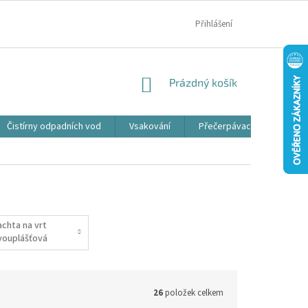
MOJE OBJEDNÁVKA
Přihlášení
NÁKUPNÍ
Prázdný košík
KOŠÍK
Čistírny odpadních vod
Vsakování
Přečerpávací jímky
achta na vrt
vouplášťová
26
položek celkem