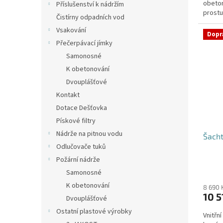
obeton
hvězdi
Příslušenství k nádržím
prostu
Čistírny odpadních vod
požado
Vsakování
Dopr
Přečerpávací jímky
Samonosné
K obetonování
Dvouplášťové
Kontakt
Dotace Dešťovka
Pískové filtry
Nádrže na pitnou vodu
Šacht
Odlučovače tuků
Požární nádrže
Průmě
Samonosné
hodno
K obetonování
produ
8 690 
10 5
je
Dvouplášťové
4,5
Ostatní plastové výrobky
Vnitřn
z