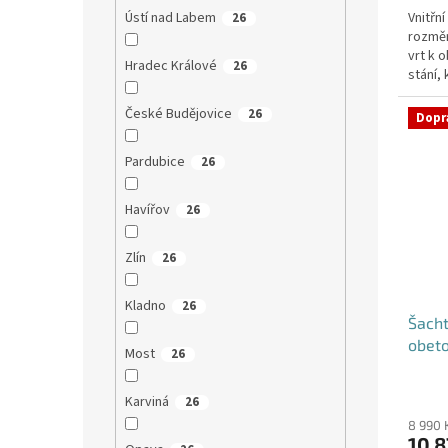
Vnitřn
Ústí nad Labem
26
rozměr
vrt k 
Hradec Králové
26
stání,
České Budějovice
26
Dopr
Pardubice
26
Havířov
26
Zlín
26
Kladno
26
Šacht
obet
Most
26
Karviná
26
8 990 
10 8