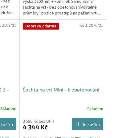
 - bez
výška 1200 mm + komínek Samonosná
5
ozice
šachta na vrt - bez obetonováníVolitelné
hvězdiček.
ektřinu -
průměry i pozice prostupů na pažení vrtu,
hadice i...
:
2103/21
Kód:
2076/21
Doprava Zdarma
 3 -
Šachta na vrt Mini - k obetonování
Skladem
Skladem
3 590 Kč bez DPH
 košíku
Do košíku
4 344 Kč