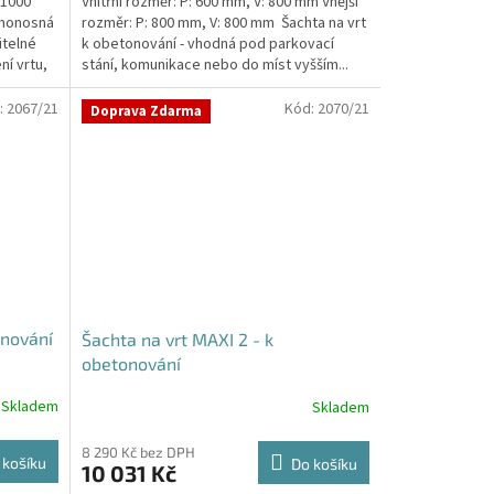
 1000
Vnitřní rozměr: P: 600 mm, V: 800 mm Vnější
amonosná
rozměr: P: 800 mm, V: 800 mm Šachta na vrt
itelné
k obetonování - vhodná pod parkovací
ní vrtu,
stání, komunikace nebo do míst vyšším...
:
2067/21
Kód:
2070/21
Doprava Zdarma
onování
Šachta na vrt MAXI 2 - k
obetonování
Skladem
Skladem
8 290 Kč bez DPH
 košíku
Do košíku
10 031 Kč