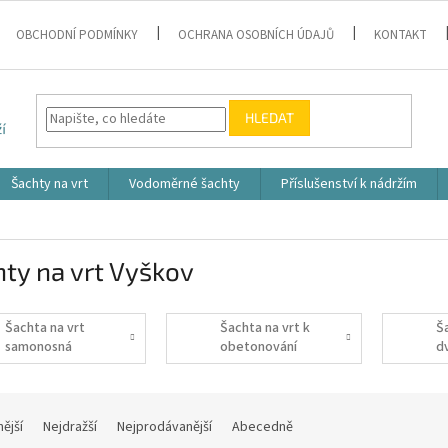
OBCHODNÍ PODMÍNKY
OCHRANA OSOBNÍCH ÚDAJŮ
KONTAKT
HLEDAT
Šachty na vrt
Vodoměrné šachty
Příslušenství k nádržím
ty na vrt Vyškov
Šachta na vrt
Šachta na vrt k
Š
samonosná
obetonování
d
nější
Nejdražší
Nejprodávanější
Abecedně