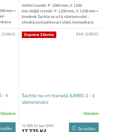
Vnitřní rozměr: P: 1000 mm, V: 1200
1000 mm +
mm Vnější rozměr: P: 1200 mm, V: 1200 mm +
ní -
komínek Šachta na vrt k obetonování -
nikace
vhodná pod parkovací stání, komunikace
nebo do míst...
:
2106/21
Kód:
2109/21
Doprava Zdarma
 - k
Šachta na vrt hranatá JUMBO 2 - k
obetonování
Skladem
Skladem
14 690 Kč bez DPH
 košíku
Do košíku
17 775 Kč