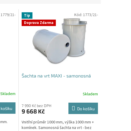
:
1779/21-
Kód:
1773/21-
Tip
Doprava Zdarma
Šachta na vrt MAXI - samonosná
Skladem
Skladem
Průměrné
hodnocení
produktu
7 990 Kč bez DPH
 košíku
Do košíku
9 668 Kč
je
4,4
0 mm.
Vnitřní průměr 1000 mm, výška 1000 mm +
z
komínek. Samonosná šachta na vrt - bez
5