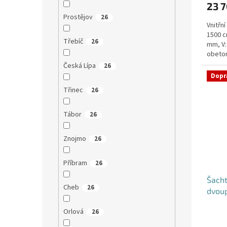
23 
Prostějov
26
Vnitřn
1500 c
Třebíč
26
mm, V:
obeton
Česká Lípa
26
Dopr
Třinec
26
Tábor
26
Znojmo
26
Příbram
26
Šacht
Cheb
26
dvou
Orlová
26