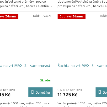
ováníVolitelné průměry i pozice
obetonování.Volitelné průměry i p
ček.
hvězdiček.
pů na pažení vrtu, hadice i elektřinu -
prostupů na pažení vrtu, hadice i el
vané průměry...
požadované průměry...
Kód:
1775/21-
Kód
ava Zdarma
Doprava Zdarma
a na vrt MAXI 2 - samonosná
Šachta na vrt MAXI 3 - sam
Skladem
rné
Průměrné
cení
hodnocení
ktu
produktu
Kč bez DPH
9 690 Kč bez DPH
Do košíku
Do
15 Kč
11 725 Kč
je
4,2
í průměr 1000 mm, výška 1200 mm +
Vnitřní průměr 1200 mm, výška 12
z