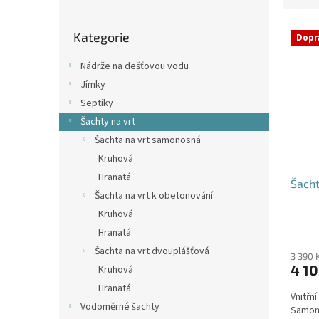
p
e
a
Přeskočit
V
n
n
Kategorie
kategorie
Dopr
ý
í
e
p
p
l
Nádrže na dešťovou vodu
i
r
Jímky
s
o
Septiky
p
d
Šachty na vrt
r
u
o
k
Šachta na vrt samonosná
d
t
Kruhová
u
ů
Hranatá
Šacht
k
Šachta na vrt k obetonování
t
Kruhová
ů
Průmě
Hranatá
hodno
Šachta na vrt dvouplášťová
produ
3 390 
4 10
Kruhová
je
4,4
Hranatá
Vnitřn
z
Vodoměrné šachty
Samono
5