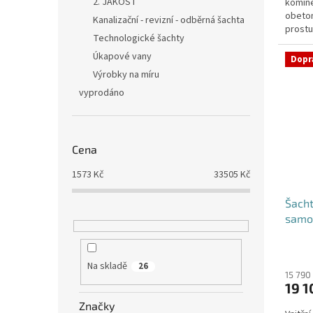
2. JAKOST
komíne
5
obeton
hvězdi
Kanalizační - revizní - odběrná šachta
prostu
Technologické šachty
požado
Úkapové vany
Dopr
Výrobky na míru
vyprodáno
Cena
1573
Kč
33505
Kč
Šacht
samo
Průmě
hodno
Na skladě
26
produ
15 790
19 1
je
5,0
Značky