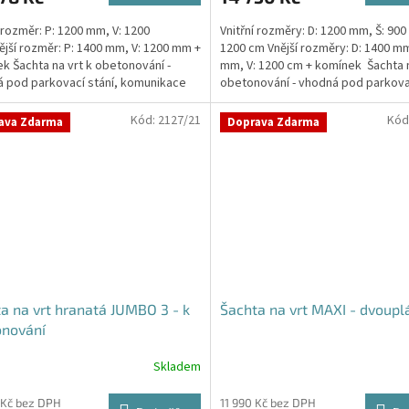
í rozměr: P: 1200 mm, V: 1200
Vnitřní rozměry: D: 1200 mm, Š: 900
jší rozměr: P: 1400 mm, V: 1200 mm +
1200 cm Vnější rozměry: D: 1400 mm
k Šachta na vrt k obetonování -
mm, V: 1200 cm + komínek Šachta n
 pod parkovací stání, komunikace
obetonování - vhodná pod parkovac
o míst...
Kód:
2127/21
Kód
ava Zdarma
Doprava Zdarma
a na vrt hranatá JUMBO 3 - k
Šachta na vrt MAXI - dvoupl
onování
Skladem
 Kč bez DPH
11 990 Kč bez DPH