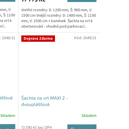
 mm, V:
Vnitřní rozměry: D: 1200 mm, Š: 900 mm, V:
, Š: 1100
1500 cm Vnější rozměry: D: 1400 mm, Š: 1100
a vrt k
mm, V: 1500 cm + komínek Šachta na vrt k
í...
obetonování - vhodná pod parkovací...
:
2046/21
Kód:
2049/21
Doprava Zdarma
ášťová
Šachta na vrt MAXI 2 -
dvouplášťová
Skladem
Skladem
13 590 Kč bez DPH