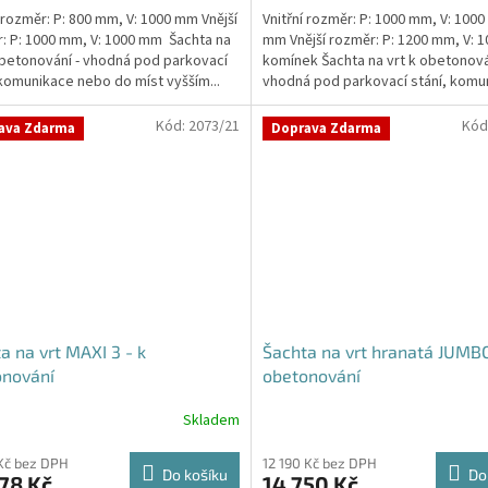
í rozměr: P: 800 mm, V: 1000 mm Vnější
Vnitřní rozměr: P: 1000 mm, V: 1000
: P: 1000 mm, V: 1000 mm Šachta na
mm Vnější rozměr: P: 1200 mm, V: 
obetonování - vhodná pod parkovací
komínek Šachta na vrt k obetonová
 komunikace nebo do míst vyšším...
vhodná pod parkovací stání, komu
nebo do míst...
Kód:
2073/21
Kód
ava Zdarma
Doprava Zdarma
a na vrt MAXI 3 - k
Šachta na vrt hranatá JUMBO
onování
obetonování
Skladem
Kč bez DPH
12 190 Kč bez DPH
Do košíku
Do
78 Kč
14 750 Kč