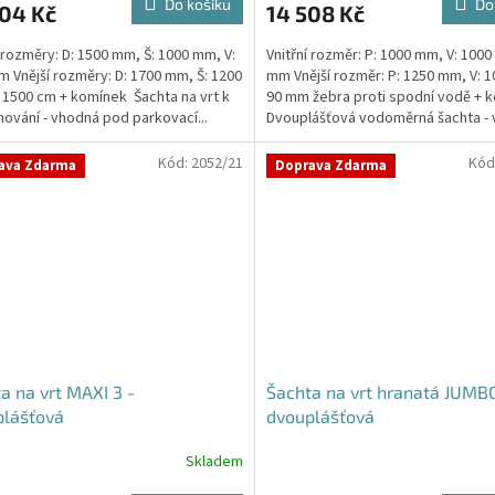
Do košíku
Do
704 Kč
14 508 Kč
í rozměry: D: 1500 mm, Š: 1000 mm, V:
Vnitřní rozměr: P: 1000 mm, V: 1000
m Vnější rozměry: D: 1700 mm, Š: 1200
mm Vnější rozměr: P: 1250 mm, V: 
 1500 cm + komínek Šachta na vrt k
90 mm žebra proti spodní vodě + 
ování - vhodná pod parkovací...
Dvouplášťová vodoměrná šachta -
do míst...
Kód:
2052/21
Kód
ava Zdarma
Doprava Zdarma
a na vrt MAXI 3 -
Šachta na vrt hranatá JUMB
plášťová
dvouplášťová
Skladem