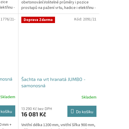
ozice
obetonování.Volitelné průměry i pozice
hvězdiček.
ektřinu -
prostupů na pažení vrtu, hadice i elektřinu -
požadované...
:
1776/21-
Kód:
2091/21
Doprava Zdarma
onosná
Šachta na vrt hranatá JUMBO -
samonosná
Skladem
Skladem
Průměrné
hodnocení
produktu
13 290 Kč bez DPH
 košíku
Do košíku
16 081 Kč
je
5,0
00 mm +
Vnitřní délka 1200 mm, vnitřní šířka 900 mm,
z