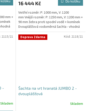
 košíku
Do košíku
16 444 Kč
Vnitřní rozměr: P: 1000 mm, V: 1200
1000 mm +
mm Vnější rozměr: P: 1250 mm, V: 1200 mm +
komínek
90 mm žebra proti spodní vodě + komínek
 vhodná
Dvouplášťová vodoměrná šachta - vhodná
do míst...
:
2115/21
Kód:
2118/21
Doprava Zdarma
O -
Šachta na vrt hranatá JUMBO 2 -
dvouplášťová
Skladem
Skladem