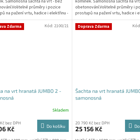
k. Samonosná šachta na vrt - bez
komínek. Samonosná šachta na vrt
5
ování.Volitelné průměry i pozice
obetonování.Volitelné průměry i p
ček.
hvězdiček.
pů na pažení vrtu, hadice i elektřinu -
prostupů na pažení vrtu, hadice i el
vané...
požadované...
Kód:
2100/21
Kód
ava Zdarma
Doprava Zdarma
a na vrt hranatá JUMBO 2 -
Šachta na vrt hranatá JUMBO
nosná
samonosná
Skladem
rné
Průměrné
cení
hodnocení
ktu
produktu
 Kč bez DPH
20 790 Kč bez DPH
Do košíku
Do
06 Kč
25 156 Kč
je
5,0