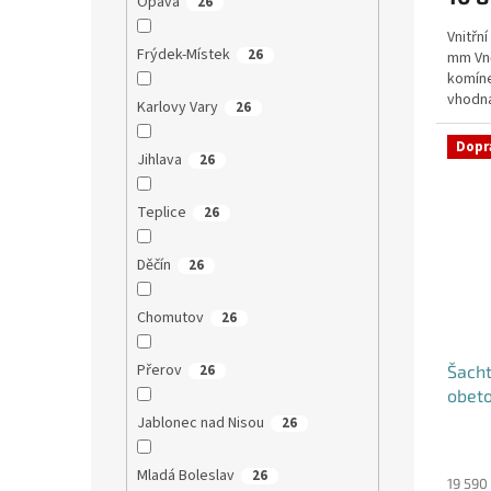
Opava
26
Vnitřn
Frýdek-Místek
26
mm Vně
komíne
vhodná
Karlovy Vary
26
nebo d
Dopr
Jihlava
26
Teplice
26
Děčín
26
Chomutov
26
Přerov
26
Šacht
obet
Jablonec nad Nisou
26
Mladá Boleslav
26
19 590