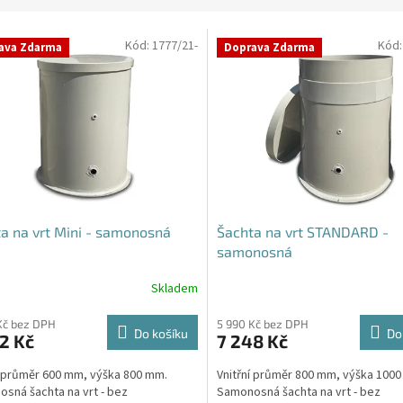
Kód:
1777/21-
Kód
ava Zdarma
Doprava Zdarma
a na vrt Mini - samonosná
Šachta na vrt STANDARD -
samonosná
Skladem
rné
Průměrné
cení
hodnocení
ktu
produktu
Kč bez DPH
5 990 Kč bez DPH
Do košíku
Do
2 Kč
7 248 Kč
je
4,3
í průměr 600 mm, výška 800 mm.
Vnitřní průměr 800 mm, výška 100
z
sná šachta na vrt - bez
Samonosná šachta na vrt - bez
5