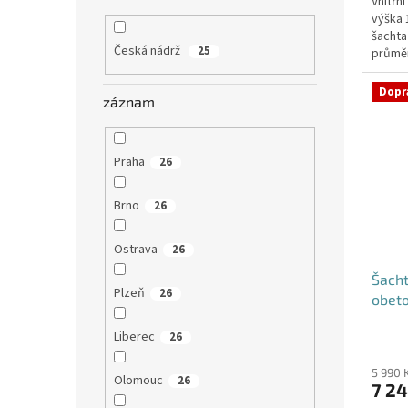
Vnitřn
z
výška
5
šachta
hvězdi
Česká nádrž
25
průměr
hadice i
Dopr
záznam
Praha
26
Brno
26
Ostrava
26
Šacht
Plzeň
26
obet
Liberec
26
5 990 
Olomouc
26
7 24