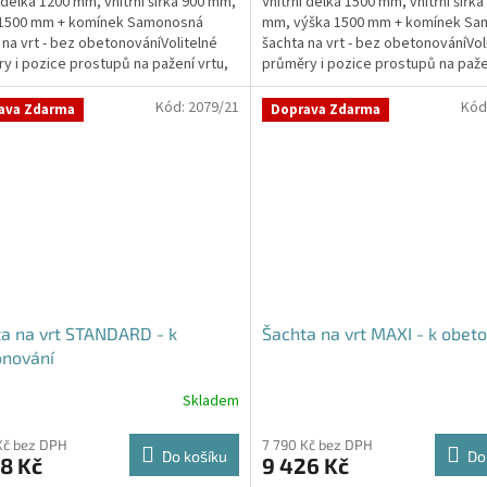
í délka 1200 mm, vnitřní šířka 900 mm,
Vnitřní délka 1500 mm, vnitřní šířka
z
 1500 mm + komínek Samonosná
mm, výška 1500 mm + komínek S
5
 na vrt - bez obetonováníVolitelné
šachta na vrt - bez obetonováníVol
ček.
hvězdiček.
y i pozice prostupů na pažení vrtu,
průměry i pozice prostupů na paže
...
hadice i...
Kód:
2079/21
Kód
ava Zdarma
Doprava Zdarma
a na vrt STANDARD - k
Šachta na vrt MAXI - k obet
onování
Skladem
Kč bez DPH
7 790 Kč bez DPH
Do košíku
Do
8 Kč
9 426 Kč