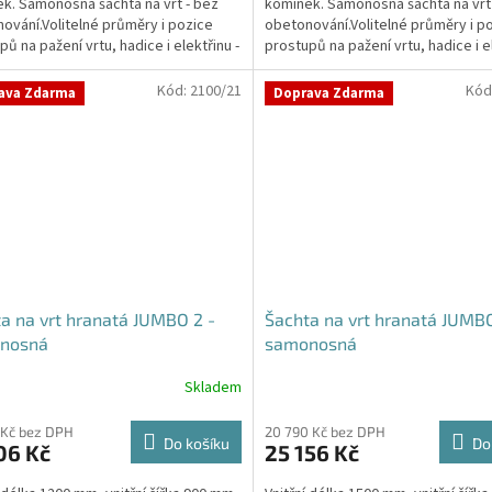
k. Samonosná šachta na vrt - bez
komínek. Samonosná šachta na vrt
5
ování.Volitelné průměry i pozice
obetonování.Volitelné průměry i p
ček.
hvězdiček.
pů na pažení vrtu, hadice i elektřinu -
prostupů na pažení vrtu, hadice i el
vané...
požadované...
Kód:
2100/21
Kód
ava Zdarma
Doprava Zdarma
a na vrt hranatá JUMBO 2 -
Šachta na vrt hranatá JUMBO
nosná
samonosná
Skladem
rné
Průměrné
cení
hodnocení
ktu
produktu
 Kč bez DPH
20 790 Kč bez DPH
Do košíku
Do
06 Kč
25 156 Kč
je
5,0