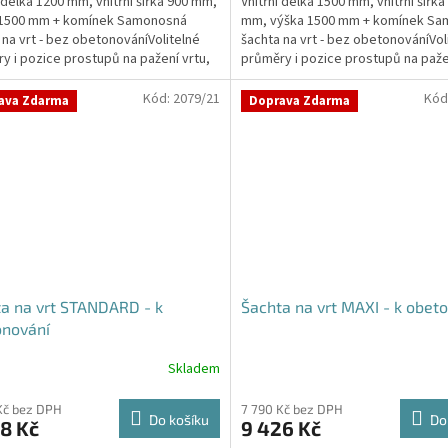
í délka 1200 mm, vnitřní šířka 900 mm,
Vnitřní délka 1500 mm, vnitřní šířka
z
 1500 mm + komínek Samonosná
mm, výška 1500 mm + komínek S
5
 na vrt - bez obetonováníVolitelné
šachta na vrt - bez obetonováníVol
ček.
hvězdiček.
y i pozice prostupů na pažení vrtu,
průměry i pozice prostupů na paže
...
hadice i...
Kód:
2079/21
Kód
ava Zdarma
Doprava Zdarma
a na vrt STANDARD - k
Šachta na vrt MAXI - k obet
onování
Skladem
Kč bez DPH
7 790 Kč bez DPH
Do košíku
Do
8 Kč
9 426 Kč