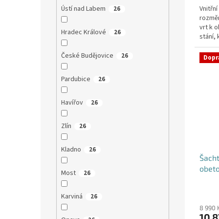
Vnitřn
Ústí nad Labem
26
rozměr
vrt k 
Hradec Králové
26
stání,
České Budějovice
26
Dopr
Pardubice
26
Havířov
26
Zlín
26
Kladno
26
Šacht
obet
Most
26
Karviná
26
8 990 
10 8