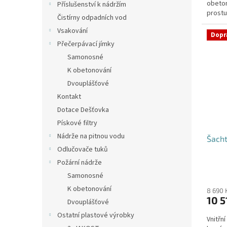
obeton
hvězdi
Příslušenství k nádržím
prostu
Čistírny odpadních vod
požado
Vsakování
Dopr
Přečerpávací jímky
Samonosné
K obetonování
Dvouplášťové
Kontakt
Dotace Dešťovka
Pískové filtry
Nádrže na pitnou vodu
Šacht
Odlučovače tuků
Požární nádrže
Průmě
Samonosné
hodno
K obetonování
produ
8 690 
10 5
je
Dvouplášťové
4,5
Ostatní plastové výrobky
Vnitřn
z