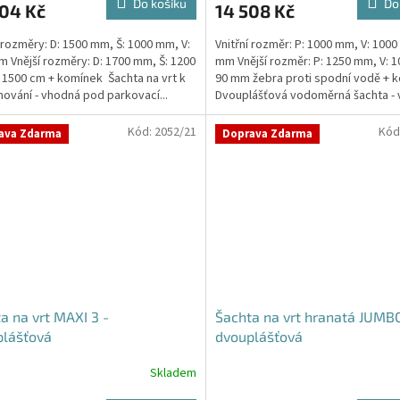
Do košíku
Do
704 Kč
14 508 Kč
í rozměry: D: 1500 mm, Š: 1000 mm, V:
Vnitřní rozměr: P: 1000 mm, V: 1000
m Vnější rozměry: D: 1700 mm, Š: 1200
mm Vnější rozměr: P: 1250 mm, V: 
 1500 cm + komínek Šachta na vrt k
90 mm žebra proti spodní vodě + 
ování - vhodná pod parkovací...
Dvouplášťová vodoměrná šachta -
do míst...
Kód:
2052/21
Kód
ava Zdarma
Doprava Zdarma
a na vrt MAXI 3 -
Šachta na vrt hranatá JUMB
plášťová
dvouplášťová
Skladem