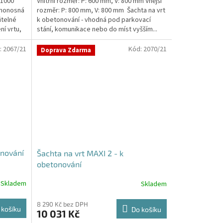
 1000
Vnitřní rozměr: P: 600 mm, V: 800 mm Vnější
amonosná
rozměr: P: 800 mm, V: 800 mm Šachta na vrt
itelné
k obetonování - vhodná pod parkovací
ní vrtu,
stání, komunikace nebo do míst vyšším...
:
2067/21
Kód:
2070/21
Doprava Zdarma
onování
Šachta na vrt MAXI 2 - k
obetonování
Skladem
Skladem
8 290 Kč bez DPH
 košíku
Do košíku
10 031 Kč