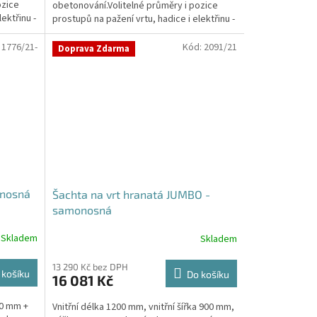
ozice
obetonování.Volitelné průměry i pozice
hvězdiček.
ektřinu -
prostupů na pažení vrtu, hadice i elektřinu -
požadované...
:
1776/21-
Kód:
2091/21
Doprava Zdarma
onosná
Šachta na vrt hranatá JUMBO -
samonosná
Skladem
Skladem
Průměrné
hodnocení
produktu
13 290 Kč bez DPH
 košíku
Do košíku
16 081 Kč
je
5,0
00 mm +
Vnitřní délka 1200 mm, vnitřní šířka 900 mm,
z