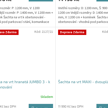
í rozměr: P: 1200 mm, V: 1200
Vnitřní rozměry: D: 1200 mm, Š: 900
jší rozměr: P: 1400 mm, V: 1200 mm +
1200 cm Vnější rozměry: D: 1400 mm
k Šachta na vrt k obetonování -
mm, V: 1200 cm + komínek Šachta n
 pod parkovací stání, komunikace
obetonování - vhodná pod parkovac
o míst...
Kód:
2127/21
Kód
ava Zdarma
Doprava Zdarma
a na vrt hranatá JUMBO 3 - k
Šachta na vrt MAXI - dvoupl
onování
Skladem
 Kč bez DPH
11 990 Kč bez DPH