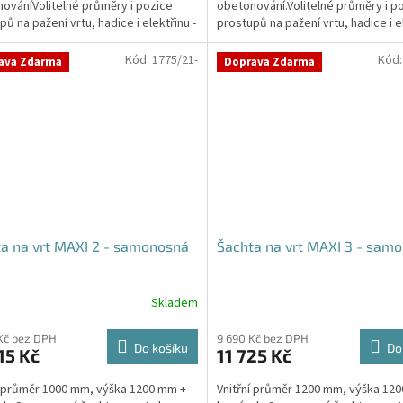
ováníVolitelné průměry i pozice
obetonování.Volitelné průměry i p
ček.
hvězdiček.
pů na pažení vrtu, hadice i elektřinu -
prostupů na pažení vrtu, hadice i el
vané průměry...
požadované průměry...
Kód:
1775/21-
Kód
ava Zdarma
Doprava Zdarma
a na vrt MAXI 2 - samonosná
Šachta na vrt MAXI 3 - sam
Skladem
rné
Průměrné
cení
hodnocení
ktu
produktu
Kč bez DPH
9 690 Kč bez DPH
Do košíku
Do
15 Kč
11 725 Kč
je
4,2
í průměr 1000 mm, výška 1200 mm +
Vnitřní průměr 1200 mm, výška 12
z