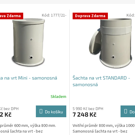
Kód:
1777/21-
Kód
ava Zdarma
Doprava Zdarma
a na vrt Mini - samonosná
Šachta na vrt STANDARD -
samonosná
Skladem
rné
Průměrné
cení
hodnocení
ktu
produktu
Kč bez DPH
5 990 Kč bez DPH
Do košíku
Do
2 Kč
7 248 Kč
je
4,3
í průměr 600 mm, výška 800 mm.
Vnitřní průměr 800 mm, výška 100
z
sná šachta na vrt - bez
Samonosná šachta na vrt - bez
5