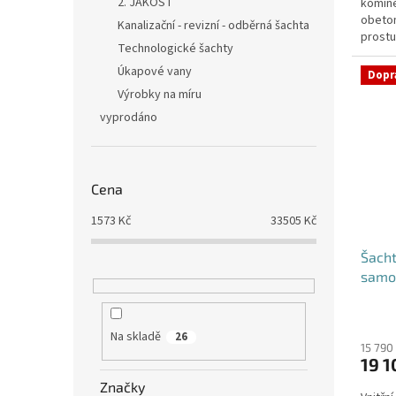
2. JAKOST
komíne
5
obeton
hvězdi
Kanalizační - revizní - odběrná šachta
prostu
Technologické šachty
požado
Úkapové vany
Dopr
Výrobky na míru
vyprodáno
Cena
1573
Kč
33505
Kč
Šacht
samo
Průmě
hodno
Na skladě
26
produ
15 790
19 1
je
5,0
Značky