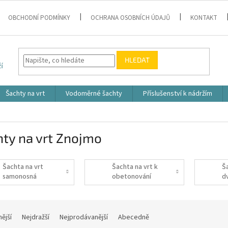
OBCHODNÍ PODMÍNKY
OCHRANA OSOBNÍCH ÚDAJŮ
KONTAKT
HLEDAT
Šachty na vrt
Vodoměrné šachty
Příslušenství k nádržím
ty na vrt Znojmo
Šachta na vrt
Šachta na vrt k
Š
samonosná
obetonování
d
nější
Nejdražší
Nejprodávanější
Abecedně