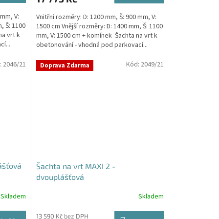
 mm, V:
Vnitřní rozměry: D: 1200 mm, Š: 900 mm, V:
, Š: 1100
1500 cm Vnější rozměry: D: 1400 mm, Š: 1100
a vrt k
mm, V: 1500 cm + komínek Šachta na vrt k
í...
obetonování - vhodná pod parkovací...
:
2046/21
Kód:
2049/21
Doprava Zdarma
ášťová
Šachta na vrt MAXI 2 -
dvouplášťová
Skladem
Skladem
13 590 Kč bez DPH