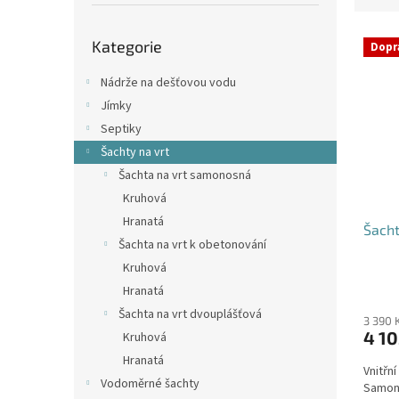
p
e
a
Přeskočit
V
n
n
Kategorie
kategorie
Dopr
ý
í
e
p
p
l
Nádrže na dešťovou vodu
i
r
Jímky
s
o
Septiky
p
d
Šachty na vrt
r
u
o
k
Šachta na vrt samonosná
d
t
Kruhová
u
ů
Hranatá
Šacht
k
Šachta na vrt k obetonování
t
Kruhová
ů
Průmě
Hranatá
hodno
Šachta na vrt dvouplášťová
produ
3 390 
4 10
Kruhová
je
4,4
Hranatá
Vnitřn
z
Vodoměrné šachty
Samono
5