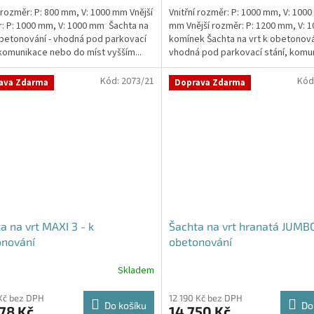
í rozměr: P: 800 mm, V: 1000 mm Vnější
Vnitřní rozměr: P: 1000 mm, V: 1000
: P: 1000 mm, V: 1000 mm Šachta na
mm Vnější rozměr: P: 1200 mm, V: 
obetonování - vhodná pod parkovací
komínek Šachta na vrt k obetonová
 komunikace nebo do míst vyšším...
vhodná pod parkovací stání, komu
nebo do míst...
Kód:
2073/21
Kód
ava Zdarma
Doprava Zdarma
a na vrt MAXI 3 - k
Šachta na vrt hranatá JUMBO
onování
obetonování
Skladem
Kč bez DPH
12 190 Kč bez DPH
Do košíku
Do
78 Kč
14 750 Kč