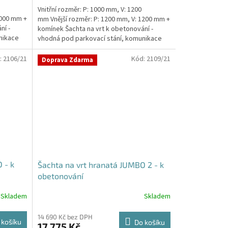
Vnitřní rozměr: P: 1000 mm, V: 1200
1000 mm +
mm Vnější rozměr: P: 1200 mm, V: 1200 mm +
ní -
komínek Šachta na vrt k obetonování -
nikace
vhodná pod parkovací stání, komunikace
nebo do míst...
:
2106/21
Kód:
2109/21
Doprava Zdarma
 - k
Šachta na vrt hranatá JUMBO 2 - k
obetonování
Skladem
Skladem
14 690 Kč bez DPH
 košíku
Do košíku
17 775 Kč