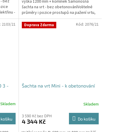
 - bez
výška 1200 mm + komínek Samonosná
5
ozice
šachta na vrt - bez obetonováníVolitelné
hvězdiček.
ektřinu -
průměry i pozice prostupů na pažení vrtu,
hadice i...
:
2103/21
Kód:
2076/21
Doprava Zdarma
 3 -
Šachta na vrt Mini - k obetonování
Skladem
Skladem
3 590 Kč bez DPH
 košíku
Do košíku
4 344 Kč