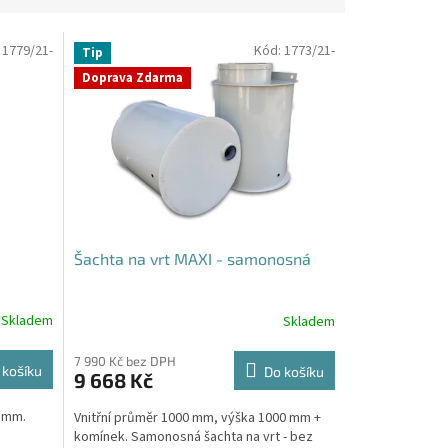
:
1779/21-
Kód:
1773/21-
Tip
Doprava Zdarma
Šachta na vrt MAXI - samonosná
Skladem
Skladem
Průměrné
hodnocení
produktu
7 990 Kč bez DPH
 košíku
Do košíku
9 668 Kč
je
4,4
0 mm.
Vnitřní průměr 1000 mm, výška 1000 mm +
z
komínek. Samonosná šachta na vrt - bez
5