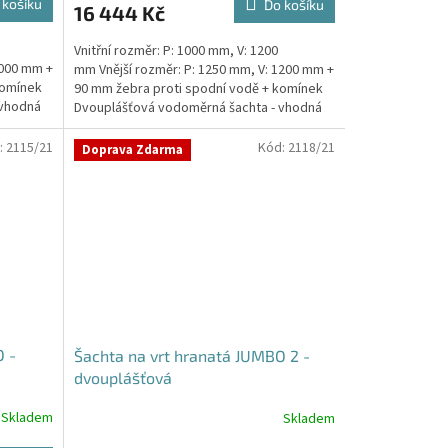
 košíku
Do košíku
16 444 Kč
Vnitřní rozměr: P: 1000 mm, V: 1200
1000 mm +
mm Vnější rozměr: P: 1250 mm, V: 1200 mm +
komínek
90 mm žebra proti spodní vodě + komínek
 vhodná
Dvouplášťová vodoměrná šachta - vhodná
do míst...
:
2115/21
Kód:
2118/21
Doprava Zdarma
O -
Šachta na vrt hranatá JUMBO 2 -
dvouplášťová
Skladem
Skladem