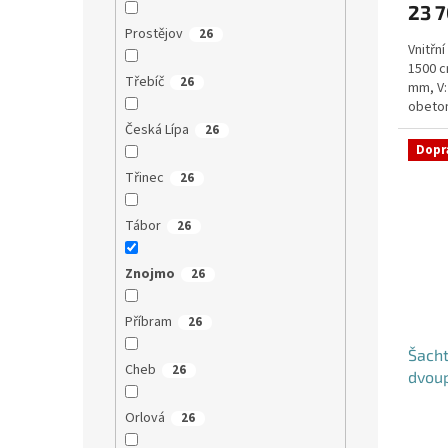
23 
Prostějov
26
Vnitřn
1500 c
Třebíč
26
mm, V:
obeton
Česká Lípa
26
Dopr
Třinec
26
Tábor
26
Znojmo
26
Příbram
26
Šacht
Cheb
26
dvou
Orlová
26