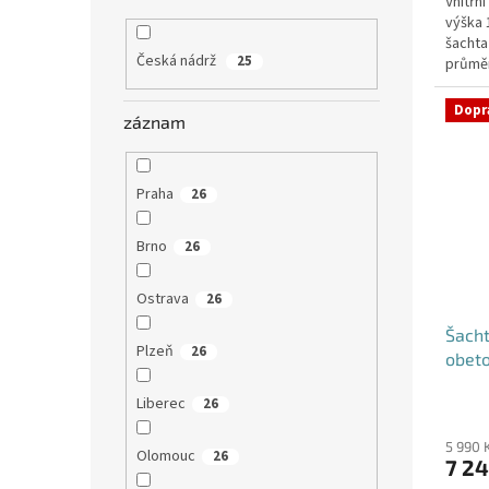
Vnitřn
z
výška
5
šachta
hvězdi
Česká nádrž
25
průměr
hadice i
Dopr
záznam
Praha
26
Brno
26
Ostrava
26
Šacht
Plzeň
26
obet
Liberec
26
5 990 
Olomouc
26
7 24