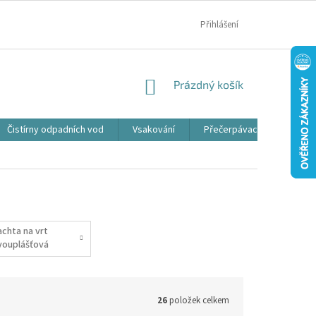
MOJE OBJEDNÁVKA
Přihlášení
NÁKUPNÍ
Prázdný košík
KOŠÍK
Čistírny odpadních vod
Vsakování
Přečerpávací jímky
achta na vrt
vouplášťová
26
položek celkem