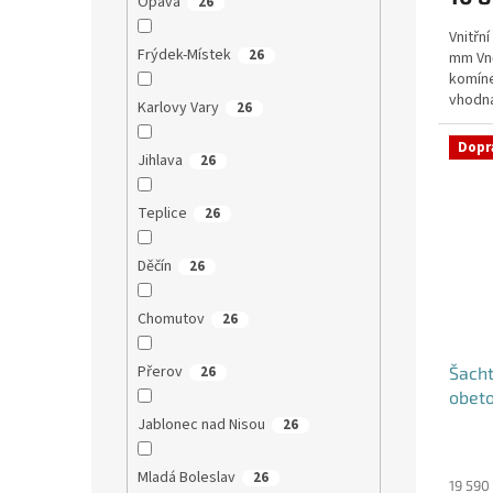
Opava
26
Vnitřn
Frýdek-Místek
26
mm Vně
komíne
vhodná
Karlovy Vary
26
nebo d
Dopr
Jihlava
26
Teplice
26
Děčín
26
Chomutov
26
Přerov
26
Šacht
obet
Jablonec nad Nisou
26
Mladá Boleslav
26
19 590