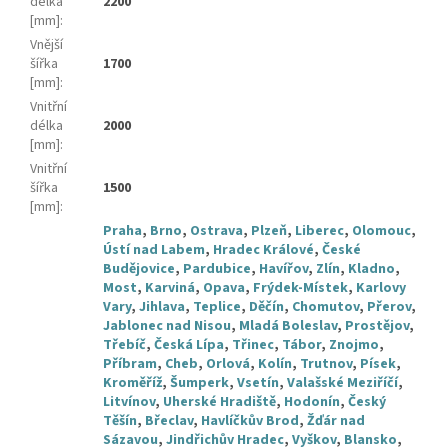
délka
2200
[mm]
:
Vnější
šířka
1700
[mm]
:
Vnitřní
délka
2000
[mm]
:
Vnitřní
šířka
1500
[mm]
:
Praha
,
Brno
,
Ostrava
,
Plzeň
,
Liberec
,
Olomouc
,
Ústí nad Labem
,
Hradec Králové
,
České
Budějovice
,
Pardubice
,
Havířov
,
Zlín
,
Kladno
,
Most
,
Karviná
,
Opava
,
Frýdek-Místek
,
Karlovy
Vary
,
Jihlava
,
Teplice
,
Děčín
,
Chomutov
,
Přerov
,
Jablonec nad Nisou
,
Mladá Boleslav
,
Prostějov
,
Třebíč
,
Česká Lípa
,
Třinec
,
Tábor
,
Znojmo
,
Příbram
,
Cheb
,
Orlová
,
Kolín
,
Trutnov
,
Písek
,
Kroměříž
,
Šumperk
,
Vsetín
,
Valašské Meziříčí
,
Litvínov
,
Uherské Hradiště
,
Hodonín
,
Český
Těšín
,
Břeclav
,
Havlíčkův Brod
,
Žďár nad
Sázavou
,
Jindřichův Hradec
,
Vyškov
,
Blansko
,