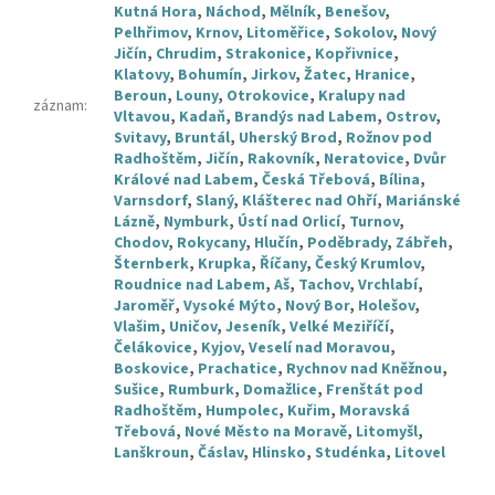
Kutná Hora
,
Náchod
,
Mělník
,
Benešov
,
Pelhřimov
,
Krnov
,
Litoměřice
,
Sokolov
,
Nový
Jičín
,
Chrudim
,
Strakonice
,
Kopřivnice
,
Klatovy
,
Bohumín
,
Jirkov
,
Žatec
,
Hranice
,
Beroun
,
Louny
,
Otrokovice
,
Kralupy nad
záznam
:
Vltavou
,
Kadaň
,
Brandýs nad Labem
,
Ostrov
,
Svitavy
,
Bruntál
,
Uherský Brod
,
Rožnov pod
Radhoštěm
,
Jičín
,
Rakovník
,
Neratovice
,
Dvůr
Králové nad Labem
,
Česká Třebová
,
Bílina
,
Varnsdorf
,
Slaný
,
Klášterec nad Ohří
,
Mariánské
Lázně
,
Nymburk
,
Ústí nad Orlicí
,
Turnov
,
Chodov
,
Rokycany
,
Hlučín
,
Poděbrady
,
Zábřeh
,
Šternberk
,
Krupka
,
Říčany
,
Český Krumlov
,
Roudnice nad Labem
,
Aš
,
Tachov
,
Vrchlabí
,
Jaroměř
,
Vysoké Mýto
,
Nový Bor
,
Holešov
,
Vlašim
,
Uničov
,
Jeseník
,
Velké Meziříčí
,
Čelákovice
,
Kyjov
,
Veselí nad Moravou
,
Boskovice
,
Prachatice
,
Rychnov nad Kněžnou
,
Sušice
,
Rumburk
,
Domažlice
,
Frenštát pod
Radhoštěm
,
Humpolec
,
Kuřim
,
Moravská
Třebová
,
Nové Město na Moravě
,
Litomyšl
,
Lanškroun
,
Čáslav
,
Hlinsko
,
Studénka
,
Litovel