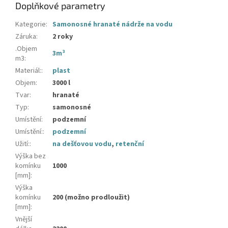
Doplňkové parametry
Kategorie
:
Samonosné hranaté nádrže na vodu
Záruka
:
2 roky
.Objem
3m³
m3
:
Materiál:
:
plast
Objem
:
3000 l
Tvar
:
hranaté
Typ
:
samonosné
Umístění
:
podzemní
Umístění:
:
podzemní
Užití:
:
na dešťovou vodu
,
retenční
Výška bez
komínku
1000
[mm]
:
Výška
komínku
200 (možno prodloužit)
[mm]
:
Vnější