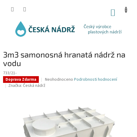
Přejít
na
NÁKUP
obsah
KOŠÍK
3m3 samonosná hranatá nádrž na
vodu
733/21-
Průměrné
Neohodnoceno
Podrobnosti hodnocení
Doprava Zdarma
hodnocení
Značka:
Česká nádrž
produktu
je
0,0
z
5
hvězdiček.