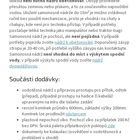
dokola
není nutno nádrž obetonovat
. Obsyp provedete
přesátou zeminou nebo pískem, a to za současného napouštění
3
vodou. Uložení samonosné nádrže do 15m
je možno zvládnout
ručně bez použití mechanizace, proto je vhodná i na chaty a
chalupy, kde není pro techniku přístup. V případě potřeby
postačuje lehká technika jako manipulátor nebo traktor-bagr.
Samonosná nádrž je pochozí, ale
není pojízdná
. V případě
potřeby pojezdu zvolte
nádrž k obetonování
. Doporučený zásyp
stropu je 20-40 cm, při potřebě vyššího zásypu nás kontaktujte.
Samonosná nádrž
není vhodná do míst s výskytem spodní
vody
, v případě výskytu spodní vody zvolte
nádrž
dvouplášťovou
.
Součásti dodávky:
vodotěsná nádrž s přípravou prostupu pro přítok, odtok
(přepad), případně prostupy na hadice či kabeláž
upravenými na míru dle Vašeho zadání
revizní komínek průměru 600mm, základní výšky 200mm.
Komínek lze prodloužit
nástavcem
plastové nepochozí víko. Pochozí víko za příplatek 200 Kč
bez DPH. Široká paleta příplatkových poklopů
zde
dokumenty ke kolaudaci (osvědčení o vodotěsnosti a
prohlášení o shodě)