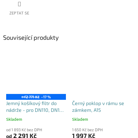
ZEPTAT SE
Související produkty
od
2 771 Kč
–17 %
Jemný košíkový filtr do
Černý poklop v rámu se
nádrže - pro DN110, DN125
zámkem, A15
i DN160
Skladem
Skladem
Průměrné
Průměrné
hodnocení
hodnocení
od 1 893 Kč bez DPH
1 650 Kč bez DPH
produktu
produktu
2 291 Kč
1 997 Kč
od
je
je