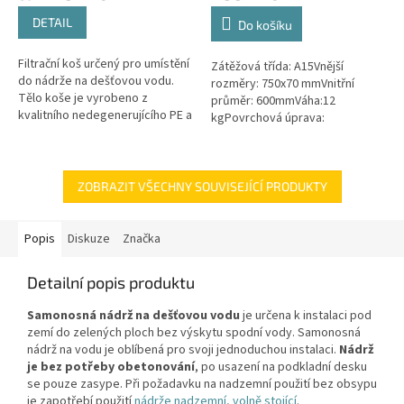
4,6
4,5
DETAIL
Do košíku
z
z
5
5
Filtrační koš určený pro umístění
Zátěžová třída: A15Vnější
hvězdiček.
hvězdiček.
do nádrže na dešťovou vodu.
rozměry: 750x70 mmVnitřní
Tělo koše je vyrobeno z
průměr: 600mmVáha:12
kvalitního nedegenerujícího PE a
kgPovrchová úprava:
všechny kovové části jsou z
protiskluzBarva: černá / černo-
nerezové oceli! Koš Vám tak...
šedáMateriál: PEPoklop je
vybaven 2 šrouby pro...
ZOBRAZIT VŠECHNY SOUVISEJÍCÍ PRODUKTY
Popis
Diskuze
Značka
Detailní popis produktu
Samonosná nádrž na dešťovou vodu
je určena k instalaci pod
zemí do zelených ploch bez výskytu spodní vody. Samonosná
nádrž na vodu je oblíbená pro svoji jednoduchou instalaci.
Nádrž
je bez potřeby obetonování
, po usazení na podkladní desku
se pouze zasype. Při požadavku na nadzemní použití bez obsypu
je zapotřebí použití
nádrže nadzemní, volně stojící
.