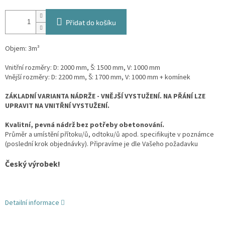
Přidat do košíku
Objem: 3m³
Vnitřní rozměry: D: 2000 mm, Š: 1500 mm, V: 1000 mm
Vnější rozměry: D: 2200 mm, Š: 1700 mm, V: 1000 mm + komínek
ZÁKLADNÍ VARIANTA NÁDRŽE - VNĚJŠÍ VYSTUŽENÍ. NA PŘÁNÍ LZE
UPRAVIT NA VNITŘNÍ VYSTUŽENÍ.
Kvalitní, pevná nádrž bez potřeby obetonování.
Průměr a umístění přítoku/ů, odtoku/ů apod. specifikujte v poznámce
(poslední krok objednávky). Připravíme je dle Vašeho požadavku
Český výrobek!
Detailní informace