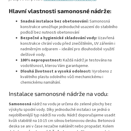
Hlavní vlastnosti samonosné nádrže:
Snadná instalace bez obetonování:
Samonosná
konstrukce umožňuje jednoduché usazení do stabilního
podloží bez nutnosti obetonování
Bezpečné a hygienické skladování vody:
Uzavřená
konstrukce chrání vodu před znečištěním, UV zářením i
nadměrným odparem – ideální pro dlouhodobé využití
dešťové vody.
100% nepropustnost:
Každá nádrž je testována na
vodotěsnost, kterou Vám garantujeme.
Dlouhá životnost a vysoká odolnost:
Vyrobeno z
kvalitního plastu odolného vůči mechanickému i
chemickému namáhání.
Instalace samonosné nádrže na vodu:
Samonosná
nádrž na vodu je určena do zelené plochy bez
výskytu spodní vody. Díky jednoduché instalaci se jedná o
nejoblíbenější typ nádrží na vodu. Nádrž doporučujeme usadit
kvůli stabilitě na 10-15 cm silnou betonovou desku. Betonová
deska se ani v čase nezačne naklánět nebo propadat. Kolem