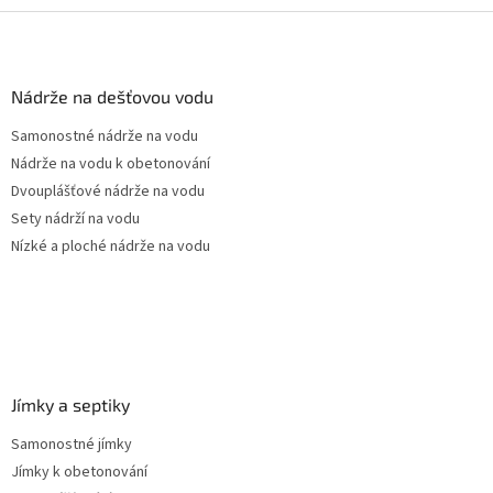
Z
á
p
a
Nádrže na dešťovou vodu
t
Samonostné nádrže na vodu
í
Nádrže na vodu k obetonování
Dvouplášťové nádrže na vodu
Sety nádrží na vodu
Nízké a ploché nádrže na vodu
Jímky a septiky
Samonostné jímky
Jímky k obetonování