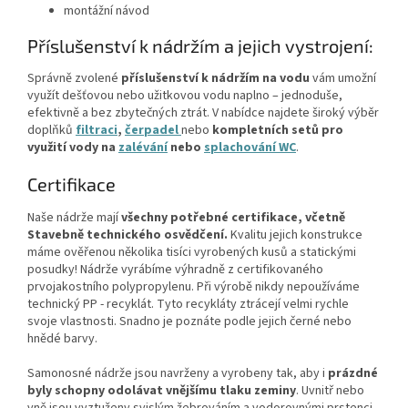
montážní návod
Příslušenství k nádržím a jejich vystrojení:
Správně zvolené
příslušenství k nádržím na vodu
vám umožní
využít dešťovou nebo užitkovou vodu naplno – jednoduše,
efektivně a bez zbytečných ztrát. V nabídce najdete široký výběr
doplňků
filtraci
,
čerpadel
nebo
kompletních setů
pro
využití vody na
zalévání
nebo
splachování WC
.
Certifikace
Naše nádrže mají
všechny potřebné certifikace, včetně
Stavebně technického osvědčení.
Kvalitu jejich konstrukce
máme ověřenou několika tisíci vyrobených kusů a statickými
posudky! Nádrže vyrábíme výhradně z certifikovaného
prvojakostního polypropylenu. Při výrobě nikdy nepoužíváme
technický PP - recyklát. Tyto recykláty ztrácejí velmi rychle
svoje vlastnosti. Snadno je poznáte podle jejich černé nebo
hnědé barvy.
Samonosné nádrže jsou navrženy a vyrobeny tak, aby i
prázdné
byly schopny odolávat vnějšímu tlaku zeminy
. Uvnitř nebo
vně jsou vyztuženy svislým žebrováním a vodorovnými prstenci