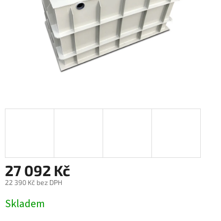
27 092 Kč
22 390 Kč bez DPH
Měrná
Skladem
cena: