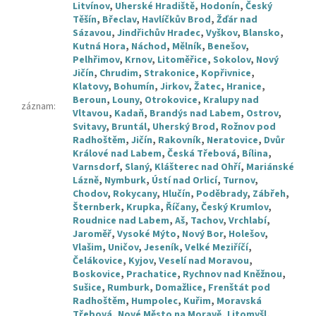
Litvínov
,
Uherské Hradiště
,
Hodonín
,
Český
Těšín
,
Břeclav
,
Havlíčkův Brod
,
Žďár nad
Sázavou
,
Jindřichův Hradec
,
Vyškov
,
Blansko
,
Kutná Hora
,
Náchod
,
Mělník
,
Benešov
,
Pelhřimov
,
Krnov
,
Litoměřice
,
Sokolov
,
Nový
Jičín
,
Chrudim
,
Strakonice
,
Kopřivnice
,
Klatovy
,
Bohumín
,
Jirkov
,
Žatec
,
Hranice
,
Beroun
,
Louny
,
Otrokovice
,
Kralupy nad
záznam
:
Vltavou
,
Kadaň
,
Brandýs nad Labem
,
Ostrov
,
Svitavy
,
Bruntál
,
Uherský Brod
,
Rožnov pod
Radhoštěm
,
Jičín
,
Rakovník
,
Neratovice
,
Dvůr
Králové nad Labem
,
Česká Třebová
,
Bílina
,
Varnsdorf
,
Slaný
,
Klášterec nad Ohří
,
Mariánské
Lázně
,
Nymburk
,
Ústí nad Orlicí
,
Turnov
,
Chodov
,
Rokycany
,
Hlučín
,
Poděbrady
,
Zábřeh
,
Šternberk
,
Krupka
,
Říčany
,
Český Krumlov
,
Roudnice nad Labem
,
Aš
,
Tachov
,
Vrchlabí
,
Jaroměř
,
Vysoké Mýto
,
Nový Bor
,
Holešov
,
Vlašim
,
Uničov
,
Jeseník
,
Velké Meziříčí
,
Čelákovice
,
Kyjov
,
Veselí nad Moravou
,
Boskovice
,
Prachatice
,
Rychnov nad Kněžnou
,
Sušice
,
Rumburk
,
Domažlice
,
Frenštát pod
Radhoštěm
,
Humpolec
,
Kuřim
,
Moravská
Třebová
,
Nové Město na Moravě
,
Litomyšl
,