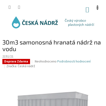
Přejít
na
NÁKUP
obsah
KOŠÍK
30m3 samonosná hranatá nádrž na
vodu
2151/21
Průměrné
Neohodnoceno
Podrobnosti hodnocení
Doprava Zdarma
hodnocení
Značka:
Česká nádrž
produktu
je
0,0
z
5
hvězdiček.