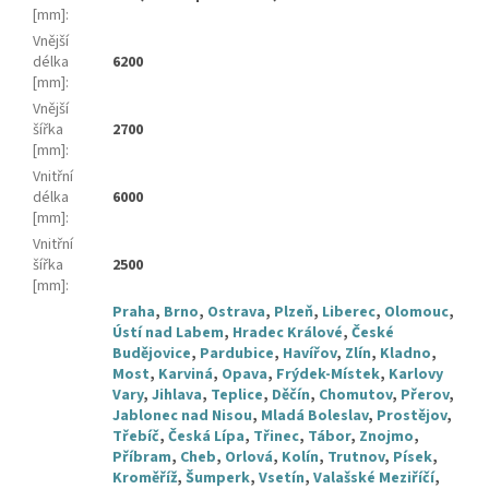
[mm]
:
Vnější
délka
6200
[mm]
:
Vnější
šířka
2700
[mm]
:
Vnitřní
délka
6000
[mm]
:
Vnitřní
šířka
2500
[mm]
:
Praha
,
Brno
,
Ostrava
,
Plzeň
,
Liberec
,
Olomouc
,
Ústí nad Labem
,
Hradec Králové
,
České
Budějovice
,
Pardubice
,
Havířov
,
Zlín
,
Kladno
,
Most
,
Karviná
,
Opava
,
Frýdek-Místek
,
Karlovy
Vary
,
Jihlava
,
Teplice
,
Děčín
,
Chomutov
,
Přerov
,
Jablonec nad Nisou
,
Mladá Boleslav
,
Prostějov
,
Třebíč
,
Česká Lípa
,
Třinec
,
Tábor
,
Znojmo
,
Příbram
,
Cheb
,
Orlová
,
Kolín
,
Trutnov
,
Písek
,
Kroměříž
,
Šumperk
,
Vsetín
,
Valašské Meziříčí
,