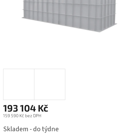
193 104 Kč
159 590 Kč bez DPH
Měrná
Skladem - do týdne
cena: