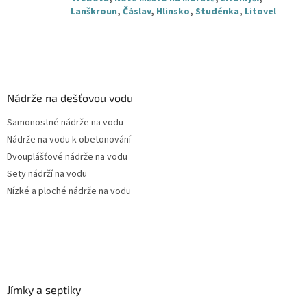
Lanškroun
,
Čáslav
,
Hlinsko
,
Studénka
,
Litovel
Z
á
p
a
Nádrže na dešťovou vodu
t
Samonostné nádrže na vodu
í
Nádrže na vodu k obetonování
Dvouplášťové nádrže na vodu
Sety nádrží na vodu
Nízké a ploché nádrže na vodu
Jímky a septiky