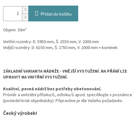
Přidat do košíku
Objem: 30m³
Vnitřní rozměry: D: 5950 mm, Š: 2550 mm, V: 2000 mm
Vnější rozměry: D: 6150 mm, Š: 2750 mm, V: 2000 mm + komínek
ZÁKLADNÍ VARIANTA NÁDRŽE - VNĚJŠÍ VYSTUŽENÍ. NA PŘÁNÍ LZE
UPRAVIT NA VNITŘNÍ VYSTUŽENÍ.
Kvalitní, pevná nádrž bez potřeby obetonování.
Průměr a umístění přítoku/ů, odtoku/ů apod. specifikujte v poznámce
(poslední krok objednávky). Připravíme je dle Vašeho požadavku
Český výrobek!