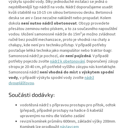
výskytu spodní vody. Díky jednoduché instalaci se jedná o
nejoblíbenější typ nádrží na vodu. Nádrž doporučujeme usadit
kvůli stabilitě na 10-15 cm silnou betonovou desku. Betonová
deska se ani v čase nezačne naklánět nebo propadat. Kolem
dokola
není nutno nádrž obetonovat
. Obsyp provedete
přesátou zeminou nebo pískem, a to za současného napouštění
3
vodou. Uložení samonosné nádrže do 15m
je možno zvládnout
ručně bez použití mechanizace, proto je vhodná i na chaty a
chalupy, kde není pro techniku přístup. V případě potřeby
postačuje lehká technika jako manipulátor nebo traktor-bagr.
Samonosná nádrž je pochozí, ale
není pojízdná
. V případě
potřeby pojezdu zvolte
nádrž k obetonování
. Doporučený zásyp
stropu je 20-40 cm, při potřebě vyššího zásypu nás kontaktujte.
Samonosná nádrž
není vhodná do míst s výskytem spodní
vody
, v případě výskytu spodní vody zvolte
nádrž
dvouplášťovou
.
Součásti dodávky:
vodotěsná nádrž s přípravou prostupu pro přítok, odtok
(přepad), případně prostupy na hadice či kabeláž
upravenými na míru dle Vašeho zadání
revizní komínek průměru 600mm, základní výšky 200mm.
Komínek lze prodloužit
nástavcem