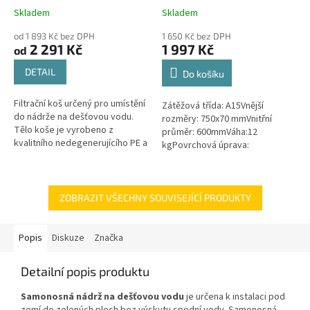
i DN160
Skladem
Skladem
Průměrné
Průměrné
hodnocení
hodnocení
od 1 893 Kč bez DPH
1 650 Kč bez DPH
produktu
produktu
2 291 Kč
1 997 Kč
od
je
je
4,6
4,5
DETAIL
Do košíku
z
z
5
5
Filtrační koš určený pro umístění
Zátěžová třída: A15Vnější
hvězdiček.
hvězdiček.
do nádrže na dešťovou vodu.
rozměry: 750x70 mmVnitřní
Tělo koše je vyrobeno z
průměr: 600mmVáha:12
kvalitního nedegenerujícího PE a
kgPovrchová úprava:
všechny kovové části jsou z
protiskluzBarva: černá / černo-
nerezové oceli! Koš Vám tak...
šedáMateriál: PEPoklop je
vybaven 2 šrouby pro...
ZOBRAZIT VŠECHNY SOUVISEJÍCÍ PRODUKTY
Popis
Diskuze
Značka
Detailní popis produktu
Samonosná nádrž na dešťovou vodu
je určena k instalaci pod
zemí do zelených ploch bez výskytu spodní vody. Samonosná