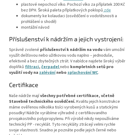
plastové nepochozí víko. Pochozí víko za příplatek 200 Kč
bez DPH. Široká paleta příplatkových poklopů
zde
dokumenty ke kolaudaci (osvědčení o vodotěsnosti a
prohlášení o shodě)
montážní návod
Příslušenství k nádržím a jejich vystrojení:
Správně zvolené
příslušenství k nádržím na vodu
vám umožní
využít dešťovou nebo užitkovou vodu naplno – jednoduše,
efektivně a bez zbytečných ztrát. V nabídce najdete široký výběr
doplňků
filtraci
,
čerpadel
nebo
kompletních setů
pro
využití vody na
zalévání
nebo
splachování WC
.
Certifikace
Naše nádrže mají
všechny potřebné certifikace, včetně
Stavebně technického osvědčení.
Kvalitu jejich konstrukce
máme ověřenou několika tisíci vyrobených kusů a statickými
posudky! Nádrže vyrábíme výhradně z certifikovaného
prvojakostního polypropylenu. Při výrobě nikdy nepoužíváme
technický PP - recyklát. Tyto recykláty ztrácejí velmi rychle
svoje vlastnosti. Snadno je poznáte podle jejich černé nebo