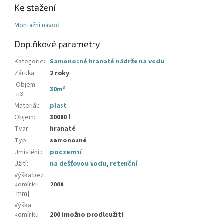
Ke stažení
Montážní návod
Doplňkové parametry
Kategorie
:
Samonosné hranaté nádrže na vodu
Záruka
:
2 roky
.Objem
30m³
m3
:
Materiál:
:
plast
Objem
:
30000 l
Tvar
:
hranaté
Typ
:
samonosné
Umístění:
:
podzemní
Užití:
:
na dešťovou vodu
,
retenční
Výška bez
komínku
2000
[mm]
:
Výška
komínku
200 (možno prodloužit)