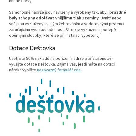
hnědé barvy.
Samonosné nádrže jsou navrženy a vyrobeny tak, aby i
prázdné
byly schopny odolávat vnějšímu tlaku zeminy
. Uvnitř nebo
vně jsou vyztuženy svislým žebrováním a vodorovnými prstenci
zaručujícími vysokou odolnost. Strop je vyztužen a podepřen
opěrnými sloupky, které se při instalaci vybetonují.
Dotace Dešťovka
Ušetřete 50% nákladů na pořízení nádrže a příslušenství -
využijte dotace Dešťovka. Zajímá Vás, jestli máte na dotaci
nárok? Vyplňte
nezávazný formulář zde.