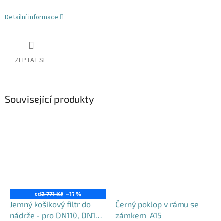
Detailní informace
ZEPTAT SE
Související produkty
od
2 771 Kč
–17 %
Jemný košíkový filtr do
Černý poklop v rámu se
nádrže - pro DN110, DN125
zámkem, A15