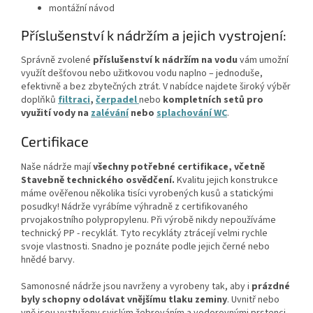
montážní návod
Příslušenství k nádržím a jejich vystrojení:
Správně zvolené
příslušenství k nádržím na vodu
vám umožní
využít dešťovou nebo užitkovou vodu naplno – jednoduše,
efektivně a bez zbytečných ztrát. V nabídce najdete široký výběr
doplňků
filtraci
,
čerpadel
nebo
kompletních setů
pro
využití vody na
zalévání
nebo
splachování WC
.
Certifikace
Naše nádrže mají
všechny potřebné certifikace, včetně
Stavebně technického osvědčení.
Kvalitu jejich konstrukce
máme ověřenou několika tisíci vyrobených kusů a statickými
posudky! Nádrže vyrábíme výhradně z certifikovaného
prvojakostního polypropylenu. Při výrobě nikdy nepoužíváme
technický PP - recyklát. Tyto recykláty ztrácejí velmi rychle
svoje vlastnosti. Snadno je poznáte podle jejich černé nebo
hnědé barvy.
Samonosné nádrže jsou navrženy a vyrobeny tak, aby i
prázdné
byly schopny odolávat vnějšímu tlaku zeminy
. Uvnitř nebo
vně jsou vyztuženy svislým žebrováním a vodorovnými prstenci