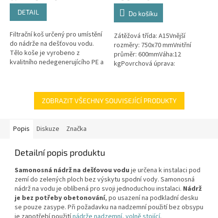
4,6
4,5
DETAIL
Do košíku
z
z
5
5
Filtrační koš určený pro umístění
Zátěžová třída: A15Vnější
hvězdiček.
hvězdiček.
do nádrže na dešťovou vodu.
rozměry: 750x70 mmVnitřní
Tělo koše je vyrobeno z
průměr: 600mmVáha:12
kvalitního nedegenerujícího PE a
kgPovrchová úprava:
všechny kovové části jsou z
protiskluzBarva: černá / černo-
nerezové oceli! Koš Vám tak...
šedáMateriál: PEPoklop je
vybaven 2 šrouby pro...
ZOBRAZIT VŠECHNY SOUVISEJÍCÍ PRODUKTY
Popis
Diskuze
Značka
Detailní popis produktu
Samonosná nádrž na dešťovou vodu
je určena k instalaci pod
zemí do zelených ploch bez výskytu spodní vody. Samonosná
nádrž na vodu je oblíbená pro svoji jednoduchou instalaci.
Nádrž
je bez potřeby obetonování
, po usazení na podkladní desku
se pouze zasype. Při požadavku na nadzemní použití bez obsypu
je zapotřebí použití
nádrže nadzemní, volně stojící
.