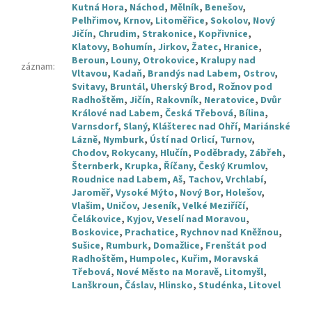
Kutná Hora
,
Náchod
,
Mělník
,
Benešov
,
Pelhřimov
,
Krnov
,
Litoměřice
,
Sokolov
,
Nový
Jičín
,
Chrudim
,
Strakonice
,
Kopřivnice
,
Klatovy
,
Bohumín
,
Jirkov
,
Žatec
,
Hranice
,
Beroun
,
Louny
,
Otrokovice
,
Kralupy nad
záznam
:
Vltavou
,
Kadaň
,
Brandýs nad Labem
,
Ostrov
,
Svitavy
,
Bruntál
,
Uherský Brod
,
Rožnov pod
Radhoštěm
,
Jičín
,
Rakovník
,
Neratovice
,
Dvůr
Králové nad Labem
,
Česká Třebová
,
Bílina
,
Varnsdorf
,
Slaný
,
Klášterec nad Ohří
,
Mariánské
Lázně
,
Nymburk
,
Ústí nad Orlicí
,
Turnov
,
Chodov
,
Rokycany
,
Hlučín
,
Poděbrady
,
Zábřeh
,
Šternberk
,
Krupka
,
Říčany
,
Český Krumlov
,
Roudnice nad Labem
,
Aš
,
Tachov
,
Vrchlabí
,
Jaroměř
,
Vysoké Mýto
,
Nový Bor
,
Holešov
,
Vlašim
,
Uničov
,
Jeseník
,
Velké Meziříčí
,
Čelákovice
,
Kyjov
,
Veselí nad Moravou
,
Boskovice
,
Prachatice
,
Rychnov nad Kněžnou
,
Sušice
,
Rumburk
,
Domažlice
,
Frenštát pod
Radhoštěm
,
Humpolec
,
Kuřim
,
Moravská
Třebová
,
Nové Město na Moravě
,
Litomyšl
,
Lanškroun
,
Čáslav
,
Hlinsko
,
Studénka
,
Litovel