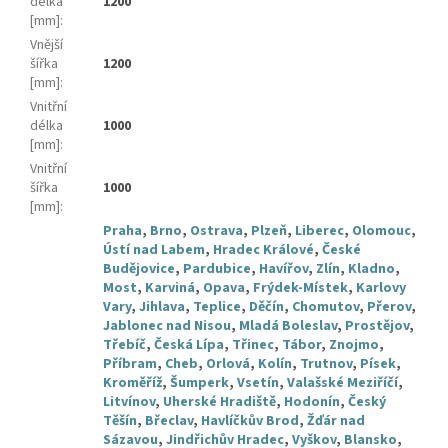
délka
1200
[mm]
:
Vnější
šířka
1200
[mm]
:
Vnitřní
délka
1000
[mm]
:
Vnitřní
šířka
1000
[mm]
:
Praha
,
Brno
,
Ostrava
,
Plzeň
,
Liberec
,
Olomouc
,
Ústí nad Labem
,
Hradec Králové
,
České
Budějovice
,
Pardubice
,
Havířov
,
Zlín
,
Kladno
,
Most
,
Karviná
,
Opava
,
Frýdek-Místek
,
Karlovy
Vary
,
Jihlava
,
Teplice
,
Děčín
,
Chomutov
,
Přerov
,
Jablonec nad Nisou
,
Mladá Boleslav
,
Prostějov
,
Třebíč
,
Česká Lípa
,
Třinec
,
Tábor
,
Znojmo
,
Příbram
,
Cheb
,
Orlová
,
Kolín
,
Trutnov
,
Písek
,
Kroměříž
,
Šumperk
,
Vsetín
,
Valašské Meziříčí
,
Litvínov
,
Uherské Hradiště
,
Hodonín
,
Český
Těšín
,
Břeclav
,
Havlíčkův Brod
,
Žďár nad
Sázavou
,
Jindřichův Hradec
,
Vyškov
,
Blansko
,