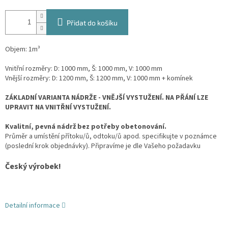
Přidat do košíku
Objem: 1m³
Vnitřní rozměry: D: 1000 mm, Š: 1000 mm, V: 1000 mm
Vnější rozměry: D: 1200 mm, Š: 1200 mm, V: 1000 mm + komínek
ZÁKLADNÍ VARIANTA NÁDRŽE - VNĚJŠÍ VYSTUŽENÍ. NA PŘÁNÍ LZE
UPRAVIT NA VNITŘNÍ VYSTUŽENÍ.
Kvalitní, pevná nádrž bez potřeby obetonování.
Průměr a umístění přítoku/ů, odtoku/ů apod. specifikujte v poznámce
(poslední krok objednávky). Připravíme je dle Vašeho požadavku
Český výrobek!
Detailní informace