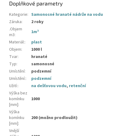
Doplňkové parametry
Kategorie
:
Samonosné hranaté nádrže na vodu
Záruka
:
2 roky
.Objem
1m³
m3
:
Materiál:
:
plast
Objem
:
1000 l
Tvar
:
hranaté
Typ
:
samonosné
Umístění
:
podzemní
Umístění:
:
podzemní
Užití:
:
na dešťovou vodu
,
retenční
Výška bez
komínku
1000
[mm]
:
Výška
komínku
200 (možno prodloužit)
[mm]
:
Vnější