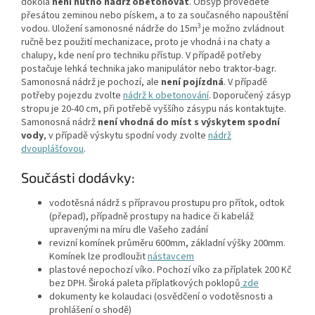
dokola
není nutno nádrž obetonovat
. Obsyp provedete
přesátou zeminou nebo pískem, a to za současného napouštění
3
vodou. Uložení samonosné nádrže do 15m
je možno zvládnout
ručně bez použití mechanizace, proto je vhodná i na chaty a
chalupy, kde není pro techniku přístup. V případě potřeby
postačuje lehká technika jako manipulátor nebo traktor-bagr.
Samonosná nádrž je pochozí, ale
není pojízdná
. V případě
potřeby pojezdu zvolte
nádrž k obetonování
. Doporučený zásyp
stropu je 20-40 cm, při potřebě vyššího zásypu nás kontaktujte.
Samonosná nádrž
není vhodná do míst s výskytem spodní
vody
, v případě výskytu spodní vody zvolte
nádrž
dvouplášťovou
.
Součásti dodávky:
vodotěsná nádrž s přípravou prostupu pro přítok, odtok
(přepad), případně prostupy na hadice či kabeláž
upravenými na míru dle Vašeho zadání
revizní komínek průměru 600mm, základní výšky 200mm.
Komínek lze prodloužit
nástavcem
plastové nepochozí víko. Pochozí víko za příplatek 200 Kč
bez DPH. Široká paleta příplatkových poklopů
zde
dokumenty ke kolaudaci (osvědčení o vodotěsnosti a
prohlášení o shodě)