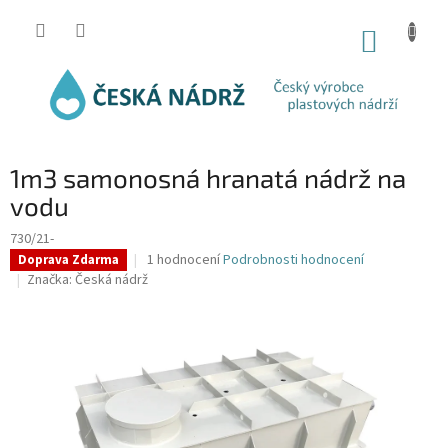
Přejít
na
NÁKUP
obsah
KOŠÍK
1m3 samonosná hranatá nádrž na
vodu
730/21-
Průměrné
1 hodnocení
Podrobnosti hodnocení
Doprava Zdarma
hodnocení
Značka:
Česká nádrž
produktu
je
5,0
z
5
hvězdiček.