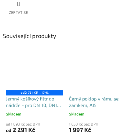
ZEPTAT SE
Související produkty
od
2 771 Kč
–17 %
Jemný košíkový filtr do
Černý poklop v rámu se
nádrže - pro DN110, DN125
zámkem, A15
i DN160
Skladem
Skladem
Průměrné
Průměrné
hodnocení
hodnocení
od 1 893 Kč bez DPH
1 650 Kč bez DPH
produktu
produktu
2 291 Kč
1 997 Kč
od
je
je