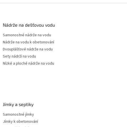
Z
á
p
a
Nádrže na dešťovou vodu
t
Samonostné nádrže na vodu
í
Nádrže na vodu k obetonování
Dvouplášťové nádrže na vodu
Sety nádrží na vodu
Nízké a ploché nádrže na vodu
Jímky a septiky
Samonostné jímky
Jímky k obetonování