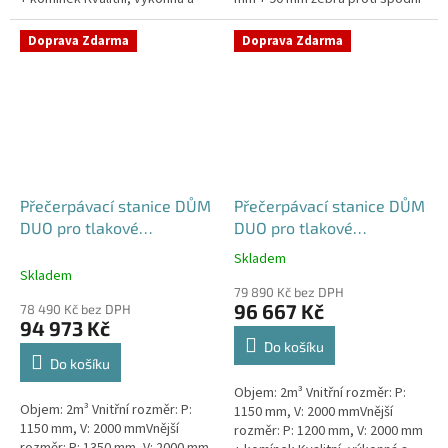
extrémně spolehlivá
vodě + komínek Kvalitní,
přečerpávací stanice k
výkonná a extrémně spolehlivá...
Doprava Zdarma
Doprava Zdarma
rodinným a...
Přečerpávací stanice DŮM
Přečerpávací stanice DŮM
DUO pro tlakové
DUO pro tlakové
kanalizace se zdvojeným
kanalizace se zdvojeným
Skladem
Průměrné
řezákem k obetonování -
řezákem samonosná -
Skladem
hodnocení
nádrž 2m3
nádrž 2m3
79 890 Kč bez DPH
produktu
96 667 Kč
78 490 Kč bez DPH
je
94 973 Kč
5,0
Do košíku
z
Do košíku
5
Objem: 2m³ Vnitřní rozměr: P:
hvězdiček.
Objem: 2m³ Vnitřní rozměr: P:
1150 mm, V: 2000 mmVnější
1150 mm, V: 2000 mmVnější
rozměr: P: 1200 mm, V: 2000 mm