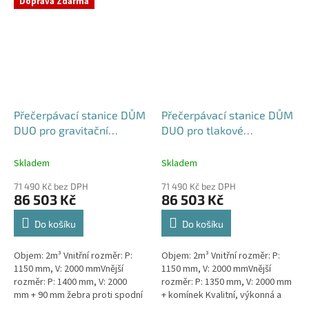
Doprava Zdarma
rodinným a...
Přečerpávací stanice DŮM
Přečerpávací stanice DŮM
DUO pro gravitační
DUO pro tlakové
kanalizace dvouplášťová -
kanalizace k obetonování
nádrž 2m3
- nádrž 2m3
Skladem
Skladem
71 490 Kč bez DPH
71 490 Kč bez DPH
86 503 Kč
86 503 Kč
Do košíku
Do košíku
Objem: 2m³ Vnitřní rozměr: P:
Objem: 2m³ Vnitřní rozměr: P:
1150 mm, V: 2000 mmVnější
1150 mm, V: 2000 mmVnější
rozměr: P: 1400 mm, V: 2000
rozměr: P: 1350 mm, V: 2000 mm
mm + 90 mm žebra proti spodní
+ komínek Kvalitní, výkonná a
vodě + komínek Kvalitní,
extrémně spolehlivá