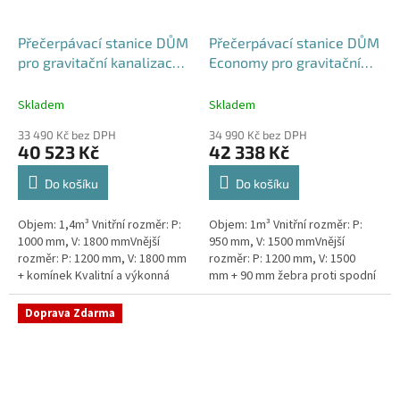
Přečerpávací stanice DŮM
Přečerpávací stanice DŮM
pro gravitační kanalizace k
Economy pro gravitační
obetonování - nádrž 1,4m3
kanalizace dvouplášťová -
nádrž 1m3
Skladem
Skladem
33 490 Kč bez DPH
34 990 Kč bez DPH
40 523 Kč
42 338 Kč
Do košíku
Do košíku
Objem: 1,4m³ Vnitřní rozměr: P:
Objem: 1m³ Vnitřní rozměr: P:
1000 mm, V: 1800 mmVnější
950 mm, V: 1500 mmVnější
rozměr: P: 1200 mm, V: 1800 mm
rozměr: P: 1200 mm, V: 1500
+ komínek Kvalitní a výkonná
mm + 90 mm žebra proti spodní
přečerpávací stanice k
vodě + komínek Kvalitní a
rodinným domům,
výkonná přečerpávací stanice
Doprava Zdarma
provozovnám,...
k...