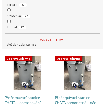
Hlinsko
27
Studénka
27
Litovel
27
VYMAZAT FILTRY
Položek k zobrazení:
27
V
Doprava Zdarma
Doprava Zdarma
ý
p
i
s
p
r
o
d
Přečerpávací stanice
Přečerpávací stanice
u
CHATA k obetonování -
CHATA samonosná - nádrž