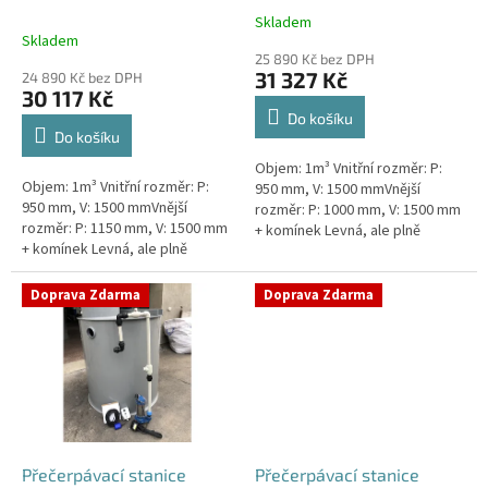
k
nádrž 1m3
1m3
Skladem
Průměrné
t
Skladem
hodnocení
ů
25 890 Kč bez DPH
produktu
31 327 Kč
24 890 Kč bez DPH
je
30 117 Kč
5,0
Do košíku
z
Do košíku
5
Objem: 1m³ Vnitřní rozměr: P:
hvězdiček.
Objem: 1m³ Vnitřní rozměr: P:
950 mm, V: 1500 mmVnější
950 mm, V: 1500 mmVnější
rozměr: P: 1000 mm, V: 1500 mm
rozměr: P: 1150 mm, V: 1500 mm
+ komínek Levná, ale plně
+ komínek Levná, ale plně
funkční přečerpávací stanice
funkční přečerpávací stanice
určená k chatám, zahradám,
určená k chatám, zahradám,
sklepům,...
Doprava Zdarma
Doprava Zdarma
sklepům,...
Přečerpávací stanice
Přečerpávací stanice