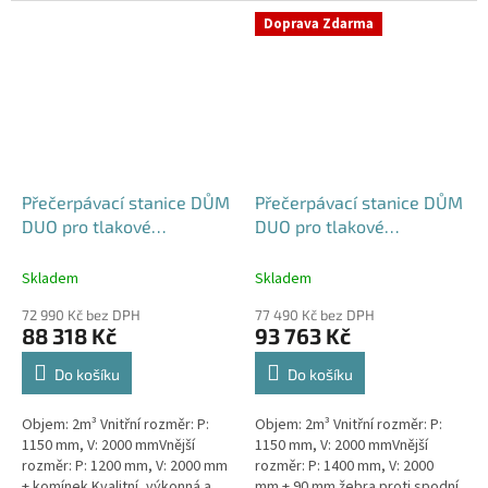
výkonná a extrémně spolehlivá...
přečerpávací stanice k
Doprava Zdarma
rodinným a...
Přečerpávací stanice DŮM
Přečerpávací stanice DŮM
DUO pro tlakové
DUO pro tlakové
kanalizace samonosná -
kanalizace dvouplášťová -
nádrž 2m3
nádrž 2m3
Skladem
Skladem
72 990 Kč bez DPH
77 490 Kč bez DPH
88 318 Kč
93 763 Kč
Do košíku
Do košíku
Objem: 2m³ Vnitřní rozměr: P:
Objem: 2m³ Vnitřní rozměr: P:
1150 mm, V: 2000 mmVnější
1150 mm, V: 2000 mmVnější
rozměr: P: 1200 mm, V: 2000 mm
rozměr: P: 1400 mm, V: 2000
+ komínek Kvalitní, výkonná a
mm + 90 mm žebra proti spodní