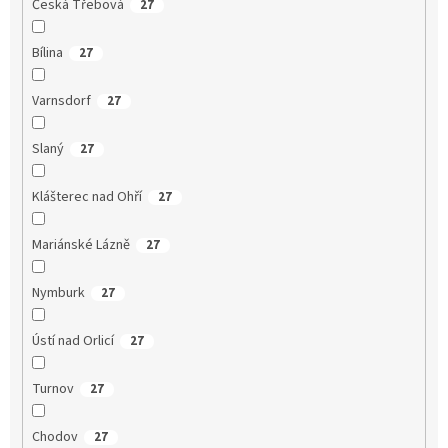
Česká Třebová
27
Bílina
27
Varnsdorf
27
Slaný
27
Klášterec nad Ohří
27
Mariánské Lázně
27
Nymburk
27
Ústí nad Orlicí
27
Turnov
27
Chodov
27