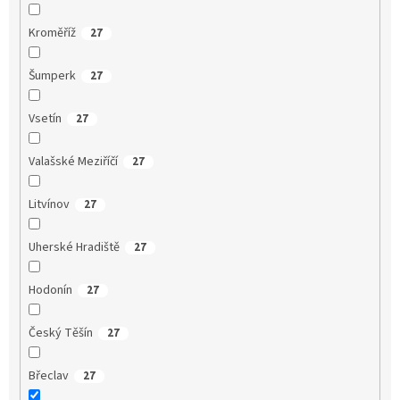
Kroměříž
27
Šumperk
27
Vsetín
27
Valašské Meziříčí
27
Litvínov
27
Uherské Hradiště
27
Hodonín
27
Český Těšín
27
Břeclav
27