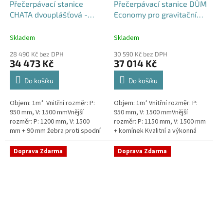
Přečerpávací stanice
Přečerpávací stanice DŮM
CHATA dvouplášťová -
Economy pro gravitační
nádrž 1m3
kanalizace k obetonování
- nádrž 1m3
Skladem
Skladem
28 490 Kč bez DPH
30 590 Kč bez DPH
34 473 Kč
37 014 Kč
Do košíku
Do košíku
Objem: 1m³ Vnitřní rozměr: P:
Objem: 1m³ Vnitřní rozměr: P:
950 mm, V: 1500 mmVnější
950 mm, V: 1500 mmVnější
rozměr: P: 1200 mm, V: 1500
rozměr: P: 1150 mm, V: 1500 mm
mm + 90 mm žebra proti spodní
+ komínek Kvalitní a výkonná
vodě + komínek Levná, ale plně
přečerpávací stanice k chatám,
funkční přečerpávací...
chalupám a rodinným domům...
Doprava Zdarma
Doprava Zdarma