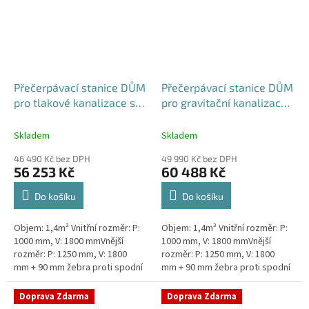
Přečerpávací stanice DŮM
Přečerpávací stanice DŮM
pro tlakové kanalizace se
pro gravitační kanalizace
zdvojeným řezákem
dvouplášťová - nádrž
dvouplášťová - nádrž
1,4m3
Skladem
Skladem
1,4m3
46 490 Kč bez DPH
49 990 Kč bez DPH
56 253 Kč
60 488 Kč
Do košíku
Do košíku
Objem: 1,4m³ Vnitřní rozměr: P:
Objem: 1,4m³ Vnitřní rozměr: P:
1000 mm, V: 1800 mmVnější
1000 mm, V: 1800 mmVnější
rozměr: P: 1250 mm, V: 1800
rozměr: P: 1250 mm, V: 1800
mm + 90 mm žebra proti spodní
mm + 90 mm žebra proti spodní
vodě + komínek Kvalitní a
vodě + komínek Kvalitní a
výkonná přečerpávací stanice
výkonná přečerpávací stanice...
Doprava Zdarma
Doprava Zdarma
k...