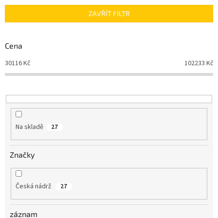
n
ZAVŘÍT FILTR
í
p
r
Cena
o
d
30116
Kč
102233
Kč
u
k
t
ů
Na skladě
27
Značky
Česká nádrž
27
záznam