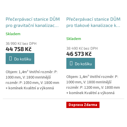
Přečerpávací stanice DŮM
Přečerpávací stanice DŮM
pro gravitační kanalizace
pro tlakové kanalizace k
samonosná - nádrž 1,4m3
obetonování - nádrž 1,4m3
Skladem
Průměrné
Skladem
hodnocení
36 990 Kč bez DPH
produktu
44 758 Kč
38 490 Kč bez DPH
je
46 573 Kč
5,0
Do košíku
z
Do košíku
5
Objem: 1,4m³ Vnitřní rozměr: P:
hvězdiček.
Objem: 1,4m³ Vnitřní rozměr: P:
1000 mm, V: 1800 mmVnější
1000 mm, V: 1800 mmVnější
rozměr: P: 1050 mm, V: 1800 mm
rozměr: P: 1200 mm, V: 1800 mm
+ komínek Kvalitní a výkonná
+ komínek Kvalitní a výkonná
přečerpávací stanice k
přečerpávací stanice k
rodinným domům,
rodinným domům,
provozovnám,...
Doprava Zdarma
provozovnám,...