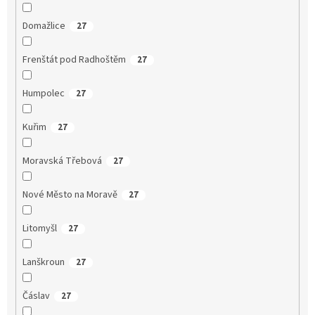
Domažlice
27
Frenštát pod Radhoštěm
27
Humpolec
27
Kuřim
27
Moravská Třebová
27
Nové Město na Moravě
27
Litomyšl
27
Lanškroun
27
Čáslav
27