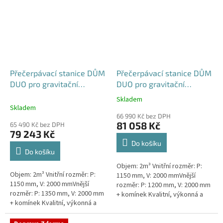
Přečerpávací stanice DŮM
Přečerpávací stanice DŮM
DUO pro gravitační
DUO pro gravitační
kanalizace k obetonování
kanalizace samonosná -
Skladem
Průměrné
- nádrž 2m3
nádrž 2m3
Skladem
hodnocení
66 990 Kč bez DPH
produktu
81 058 Kč
65 490 Kč bez DPH
je
79 243 Kč
5,0
Do košíku
z
Do košíku
5
Objem: 2m³ Vnitřní rozměr: P:
hvězdiček.
Objem: 2m³ Vnitřní rozměr: P:
1150 mm, V: 2000 mmVnější
1150 mm, V: 2000 mmVnější
rozměr: P: 1200 mm, V: 2000 mm
rozměr: P: 1350 mm, V: 2000 mm
+ komínek Kvalitní, výkonná a
+ komínek Kvalitní, výkonná a
extrémně spolehlivá
extrémně spolehlivá
přečerpávací stanice k
přečerpávací stanice k
rodinným a...