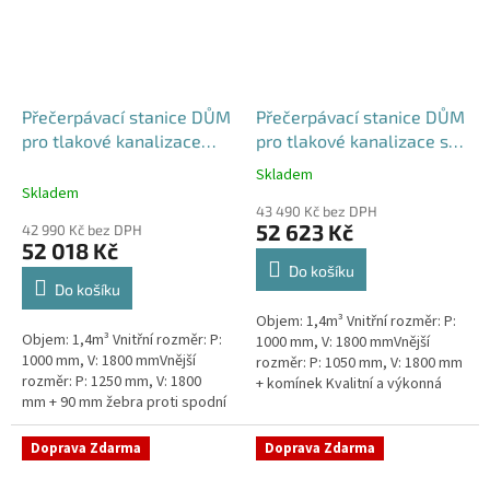
Přečerpávací stanice DŮM
Přečerpávací stanice DŮM
pro tlakové kanalizace
pro tlakové kanalizace se
dvouplášťová - nádrž
zdvojeným řezákem
Skladem
Průměrné
1,4m3
samonosná - nádrž 1,4m3
Skladem
hodnocení
43 490 Kč bez DPH
produktu
52 623 Kč
42 990 Kč bez DPH
je
52 018 Kč
5,0
Do košíku
z
Do košíku
5
Objem: 1,4m³ Vnitřní rozměr: P:
hvězdiček.
Objem: 1,4m³ Vnitřní rozměr: P:
1000 mm, V: 1800 mmVnější
1000 mm, V: 1800 mmVnější
rozměr: P: 1050 mm, V: 1800 mm
rozměr: P: 1250 mm, V: 1800
+ komínek Kvalitní a výkonná
mm + 90 mm žebra proti spodní
přečerpávací stanice k
vodě + komínek Kvalitní a
rodinným domům,
výkonná přečerpávací stanice
provozovnám,...
Doprava Zdarma
Doprava Zdarma
k...