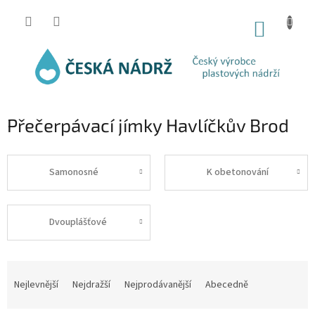
Přejít
na
NÁKUP
obsah
KOŠÍK
Přečerpávací jímky Havlíčkův Brod
Samonosné
K obetonování
Dvouplášťové
Ř
a
Nejlevnější
Nejdražší
Nejprodávanější
Abecedně
z
e