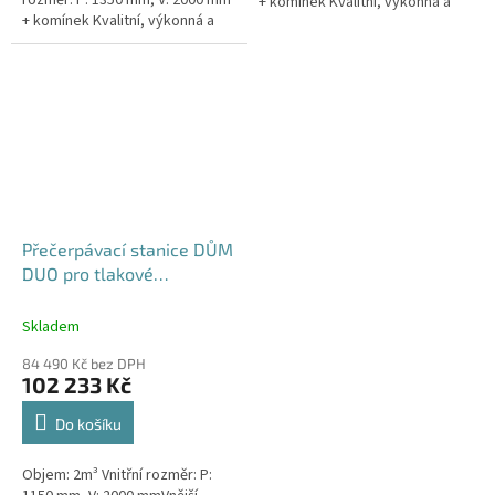
rozměr: P: 1350 mm, V: 2000 mm
+ komínek Kvalitní, výkonná a
+ komínek Kvalitní, výkonná a
extrémně spolehlivá
extrémně spolehlivá
přečerpávací stanice k
přečerpávací stanice k
rodinným a...
rodinným a...
Přečerpávací stanice DŮM
DUO pro tlakové
kanalizace se zdvojeným
řezákem dvouplášťová -
Skladem
nádrž 2m3
84 490 Kč bez DPH
102 233 Kč
Do košíku
Objem: 2m³ Vnitřní rozměr: P: