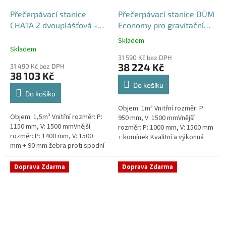
Přečerpávací stanice
Přečerpávací stanice DŮM
CHATA 2 dvouplášťová -
Economy pro gravitační
nádrž 1,5m3
kanalizace samonosná -
Skladem
Průměrné
nádrž 1m3
Skladem
hodnocení
31 590 Kč bez DPH
produktu
38 224 Kč
31 490 Kč bez DPH
je
38 103 Kč
5,0
Do košíku
z
Do košíku
5
Objem: 1m³ Vnitřní rozměr: P:
hvězdiček.
Objem: 1,5m³ Vnitřní rozměr: P:
950 mm, V: 1500 mmVnější
1150 mm, V: 1500 mmVnější
rozměr: P: 1000 mm, V: 1500 mm
rozměr: P: 1400 mm, V: 1500
+ komínek Kvalitní a výkonná
mm + 90 mm žebra proti spodní
přečerpávací stanice k chatám,
vodě + komínek Průměr 1150
chalupám a rodinným domům...
mm, vnější průměr 1400 mm,...
Doprava Zdarma
Doprava Zdarma