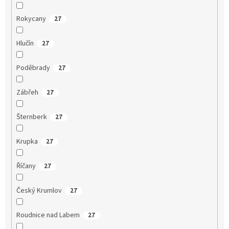
Rokycany
27
Hlučín
27
Poděbrady
27
Zábřeh
27
Šternberk
27
Krupka
27
Říčany
27
Český Krumlov
27
Roudnice nad Labem
27