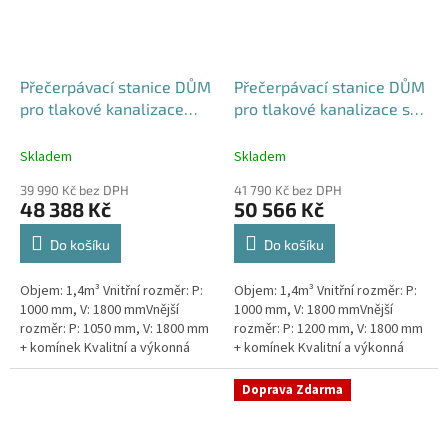
Přečerpávací stanice DŮM
Přečerpávací stanice DŮM
pro tlakové kanalizace
pro tlakové kanalizace se
samonosná - nádrž 1,4m3
zdvojeným řezákem k
obetonování - nádrž 1,4m3
Skladem
Skladem
39 990 Kč bez DPH
41 790 Kč bez DPH
48 388 Kč
50 566 Kč
Do košíku
Do košíku
Objem: 1,4m³ Vnitřní rozměr: P:
Objem: 1,4m³ Vnitřní rozměr: P:
1000 mm, V: 1800 mmVnější
1000 mm, V: 1800 mmVnější
rozměr: P: 1050 mm, V: 1800 mm
rozměr: P: 1200 mm, V: 1800 mm
+ komínek Kvalitní a výkonná
+ komínek Kvalitní a výkonná
přečerpávací stanice k
přečerpávací stanice k
rodinným domům,
rodinným domům,
Doprava Zdarma
provozovnám,...
provozovnám,...