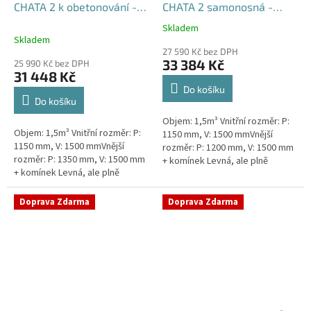
CHATA 2 k obetonování -
CHATA 2 samonosná -
nádrž 1,5m3
nádrž 1,5m3
Skladem
Průměrné
Skladem
hodnocení
27 590 Kč bez DPH
produktu
33 384 Kč
25 990 Kč bez DPH
je
31 448 Kč
5,0
Do košíku
z
Do košíku
5
Objem: 1,5m³ Vnitřní rozměr: P:
hvězdiček.
Objem: 1,5m³ Vnitřní rozměr: P:
1150 mm, V: 1500 mmVnější
1150 mm, V: 1500 mmVnější
rozměr: P: 1200 mm, V: 1500 mm
rozměr: P: 1350 mm, V: 1500 mm
+ komínek Levná, ale plně
+ komínek Levná, ale plně
funkční přečerpávací stanice
funkční přečerpávací stanice
určená k chatám, zahradám,...
určená k chatám, zahradám,...
Doprava Zdarma
Doprava Zdarma