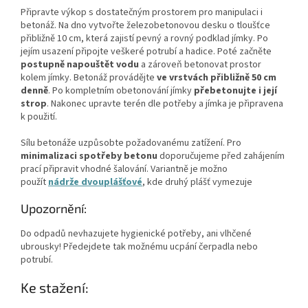
Připravte výkop s dostatečným prostorem pro manipulaci i
betonáž. Na dno vytvořte železobetonovou desku o tloušťce
přibližně 10 cm, která zajistí pevný a rovný podklad jímky. Po
jejím usazení připojte veškeré potrubí a hadice. Poté začněte
postupně napouštět vodu
a zároveň betonovat prostor
kolem jímky. Betonáž provádějte
ve vrstvách přibližně 50 cm
denně
. Po kompletním obetonování jímky
přebetonujte i její
strop
. Nakonec upravte terén dle potřeby a jímka je připravena
k použití.
Sílu betonáže uzpůsobte požadovanému zatížení. Pro
minimalizaci spotřeby betonu
doporučujeme před zahájením
prací připravit vhodné šalování. Variantně je možno
použít
nádrže dvouplášťové
, kde druhý plášť vymezuje
Upozornění:
Do odpadů nevhazujete hygienické potřeby, ani vlhčené
ubrousky! Předejdete tak možnému ucpání čerpadla nebo
potrubí.
Ke stažení: