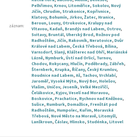
Kutná Hora
,
Náchod
,
Mělník
,
Benešov
,
Pelhřimov
,
Krnov
,
Litoměřice
,
Sokolov
,
Nový
Jičín
,
Chrudim
,
Strakonice
,
Kopřivnice
,
Klatovy
,
Bohumín
,
Jirkov
,
Žatec
,
Hranice
,
Beroun
,
Louny
,
Otrokovice
,
Kralupy nad
záznam
:
Vltavou
,
Kadaň
,
Brandýs nad Labem
,
Ostrov
,
Svitavy
,
Bruntál
,
Uherský Brod
,
Rožnov pod
Radhoštěm
,
Jičín
,
Rakovník
,
Neratovice
,
Dvůr
Králové nad Labem
,
Česká Třebová
,
Bílina
,
Varnsdorf
,
Slaný
,
Klášterec nad Ohří
,
Mariánské
Lázně
,
Nymburk
,
Ústí nad Orlicí
,
Turnov
,
Chodov
,
Rokycany
,
Hlučín
,
Poděbrady
,
Zábřeh
,
Šternberk
,
Krupka
,
Říčany
,
Český Krumlov
,
Roudnice nad Labem
,
Aš
,
Tachov
,
Vrchlabí
,
Jaroměř
,
Vysoké Mýto
,
Nový Bor
,
Holešov
,
Vlašim
,
Uničov
,
Jeseník
,
Velké Meziříčí
,
Čelákovice
,
Kyjov
,
Veselí nad Moravou
,
Boskovice
,
Prachatice
,
Rychnov nad Kněžnou
,
Sušice
,
Rumburk
,
Domažlice
,
Frenštát pod
Radhoštěm
,
Humpolec
,
Kuřim
,
Moravská
Třebová
,
Nové Město na Moravě
,
Litomyšl
,
Lanškroun
,
Čáslav
,
Hlinsko
,
Studénka
,
Litovel