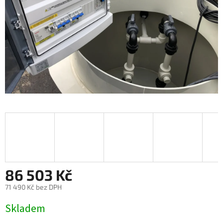
86 503 Kč
71 490 Kč bez DPH
Měrná
Skladem
cena: