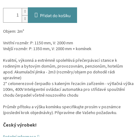
Přidat do košíku
Objem: 2m³
Vnitřní rozměr: P: 1150 mm, V: 2000 mm
Vnější rozměr: P: 1350 mm, V: 2000 mm + komínek
Kvalitní, výkonná a extrémně spolehlivá přečerpávací stanice k
rodinným a bytovým domům, provozovnám, penzionům, hotelům
apod. Akumulační jímka - 2m3 (rozměry/objem po dohodě rádi
upravíme)
2* celonerezové čerpadlo s kaleným řezacím zařízením - výtlačná výška
100m, 400V Inteligentní ovládací automatika pro střídavé spouštění
chodu čerpadel včetně nouzového chodu
Průměr přítoku a výšku komínku specifikujte prosím v poznámce
(poslední krok objednávky). Připravíme dle Vašeho požadavku.
Český výrobek!