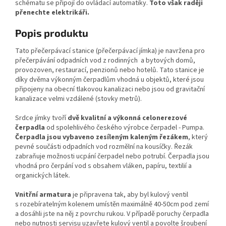
schématu se připojí do ovládací automatiky.
Toto však raději
přenechte elektrikáři.
Popis produktu
Tato přečerpávací stanice (přečerpávací jímka) je navržena pro
přečerpávání odpadních vod z rodinných a bytových domů,
provozoven, restaurací, penzionů nebo hotelů. Tato stanice je
díky dvěma výkonným čerpadlům vhodná u objektů, které jsou
připojeny na obecní tlakovou kanalizaci nebo jsou od gravitační
kanalizace velmi vzdálené (stovky metrů).
Srdce jímky tvoří
dvě
kvalitní a výkonná celonerezové
čerpadla
od spolehlivého českého výrobce čerpadel - Pumpa.
Čerpadla jsou vybaveno zesíleným kaleným řezákem
, který
pevné součásti odpadních vod rozmělní na kousíčky. Řezák
zabraňuje možnosti ucpání čerpadel nebo potrubí. Čerpadla jsou
vhodná pro čerpání vod s obsahem vláken, papíru, textilií a
organických látek.
Vnitřní armatura
je připravena tak, aby byl kulový ventil
s rozebíratelným kolenem umístěn maximálně 40-50cm pod zemí
a dosáhli jste na něj z povrchu rukou. V případě poruchy čerpadla
nebo nutnosti servisu uzavřete kulový ventil a povolte šroubení