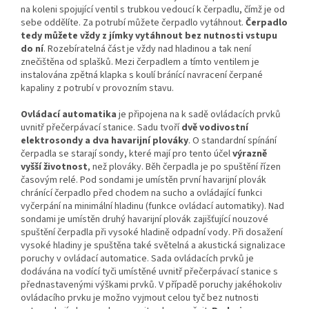
na koleni spojující ventil s trubkou vedoucí k čerpadlu, čímž je od
sebe oddělíte. Za potrubí můžete čerpadlo vytáhnout.
Čerpadlo
tedy můžete vždy z jímky vytáhnout bez nutnosti vstupu
do ní
. Rozebíratelná část je vždy nad hladinou a tak není
znečištěna od splašků. Mezi čerpadlem a tímto ventilem je
instalována zpětná klapka s koulí bránící navracení čerpané
kapaliny z potrubí v provozním stavu.
Ovládací automatika
je připojena na k sadě ovládacích prvků
uvnitř přečerpávací stanice. Sadu tvoří
dvě vodivostní
elektrosondy a dva havarijní plováky
. O standardní spínání
čerpadla se starají sondy, které mají pro tento účel
výrazně
vyšší životnost
, než plováky. Běh čerpadla je po spuštění řízen
časovým relé. Pod sondami je umístěn první havarijní plovák
chránící čerpadlo před chodem na sucho a ovládající funkci
vyčerpání na minimální hladinu (funkce ovládací automatiky). Nad
sondami je umístěn druhý havarijní plovák zajišťující nouzové
spuštění čerpadla při vysoké hladině odpadní vody. Při dosažení
vysoké hladiny je spuštěna také světelná a akustická signalizace
poruchy v ovládací automatice. Sada ovládacích prvků je
dodávána na vodící tyči umístěné uvnitř přečerpávací stanice s
přednastavenými výškami prvků. V případě poruchy jakéhokoliv
ovládacího prvku je možno vyjmout celou tyč bez nutnosti