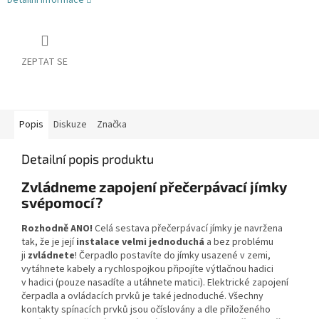
Detailní informace
ZEPTAT SE
Popis
Diskuze
Značka
Detailní popis produktu
Zvládneme zapojení přečerpávací jímky
svépomocí?
Rozhodně ANO!
Celá sestava přečerpávací jímky je navržena
tak, že je její
instalace velmi jednoduchá
a bez problému
ji
zvládnete
! Čerpadlo postavíte do jímky usazené v zemi,
vytáhnete kabely a rychlospojkou připojíte výtlačnou hadici
v hadici (pouze nasadíte a utáhnete matici). Elektrické zapojení
čerpadla a ovládacích prvků je také jednoduché. Všechny
kontakty spínacích prvků jsou očíslovány a dle přiloženého