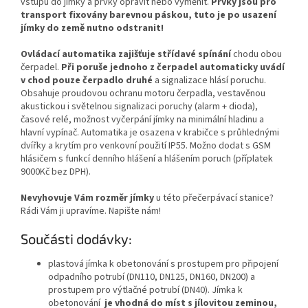
vstupu do jímky a prvky opravit nebo vyměnit.
Prvky jsou pro
transport fixovány barevnou páskou, tuto je po usazení
jímky do země nutno odstranit!
Ovládací automatika zajišťuje střídavé spínání
chodu obou
čerpadel.
Při poruše jednoho z čerpadel automaticky uvádí
v chod pouze čerpadlo druhé
a signalizace hlásí poruchu.
Obsahuje proudovou ochranu motoru čerpadla, vestavěnou
akustickou i světelnou signalizaci poruchy (alarm + dioda),
časové relé, možnost vyčerpání jímky na minimální hladinu a
hlavní vypínač. Automatika je osazena v krabičce s průhlednými
dvířky a krytím pro venkovní použití IP55. Možno dodat s GSM
hlásičem s funkcí denního hlášení a hlášením poruch (příplatek
9000Kč bez DPH).
Nevyhovuje Vám rozměr jímky
u této přečerpávací stanice?
Rádi Vám ji upravíme. Napište nám!
Součásti dodávky:
plastová jímka k obetonování s prostupem pro připojení
odpadního potrubí (DN110, DN125, DN160, DN200) a
prostupem pro výtlačné potrubí (DN40). Jímka k
obetonování
je vhodná do míst s jílovitou zeminou,