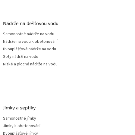
Z
á
p
a
Nádrže na dešťovou vodu
t
Samonostné nádrže na vodu
í
Nádrže na vodu k obetonování
Dvouplášťové nádrže na vodu
Sety nádrží na vodu
Nízké a ploché nádrže na vodu
Jímky a septiky
Samonostné jímky
Jímky k obetonování
Dvouplášťové jímky