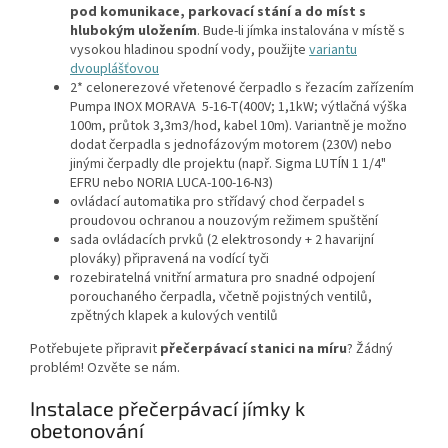
pod komunikace, parkovací stání a do míst s
hlubokým uložením
. Bude-li jímka instalována v místě s
vysokou hladinou spodní vody, použijte
variantu
dvouplášťovou
2* celonerezové vřetenové čerpadlo s řezacím zařízením
Pumpa INOX MORAVA 5-16-T(400V; 1,1kW; výtlačná výška
100m, průtok 3,3m3/hod, kabel 10m). Variantně je možno
dodat čerpadla s jednofázovým motorem (230V) nebo
jinými čerpadly dle projektu (např. Sigma LUTÍN 1 1/4"
EFRU nebo NORIA LUCA-100-16-N3)
ovládací automatika pro střídavý chod čerpadel s
proudovou ochranou a nouzovým režimem spuštění
sada ovládacích prvků (2 elektrosondy + 2 havarijní
plováky) připravená na vodící tyči
rozebiratelná vnitřní armatura pro snadné odpojení
porouchaného čerpadla, včetně pojistných ventilů,
zpětných klapek a kulových ventilů
Potřebujete připravit
přečerpávací stanici na míru
? Žádný
problém! Ozvěte se nám.
Instalace přečerpávací jímky k
obetonování