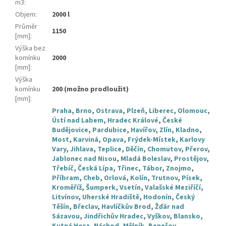
m3
:
Objem
:
2000 l
Průměr
1150
[mm]
:
Výška bez
komínku
2000
[mm]
:
Výška
komínku
200 (možno prodloužit)
[mm]
:
Praha
,
Brno
,
Ostrava
,
Plzeň
,
Liberec
,
Olomouc
,
Ústí nad Labem
,
Hradec Králové
,
České
Budějovice
,
Pardubice
,
Havířov
,
Zlín
,
Kladno
,
Most
,
Karviná
,
Opava
,
Frýdek-Místek
,
Karlovy
Vary
,
Jihlava
,
Teplice
,
Děčín
,
Chomutov
,
Přerov
,
Jablonec nad Nisou
,
Mladá Boleslav
,
Prostějov
,
Třebíč
,
Česká Lípa
,
Třinec
,
Tábor
,
Znojmo
,
Příbram
,
Cheb
,
Orlová
,
Kolín
,
Trutnov
,
Písek
,
Kroměříž
,
Šumperk
,
Vsetín
,
Valašské Meziříčí
,
Litvínov
,
Uherské Hradiště
,
Hodonín
,
Český
Těšín
,
Břeclav
,
Havlíčkův Brod
,
Žďár nad
Sázavou
,
Jindřichův Hradec
,
Vyškov
,
Blansko
,