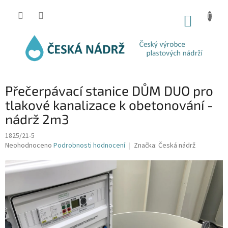
Přejít
na
NÁKUP
obsah
KOŠÍK
Přečerpávací stanice DŮM DUO pro
tlakové kanalizace k obetonování -
nádrž 2m3
1825/21-5
Průměrné
Neohodnoceno
Podrobnosti hodnocení
Značka:
Česká nádrž
hodnocení
produktu
je
0,0
z
5
hvězdiček.