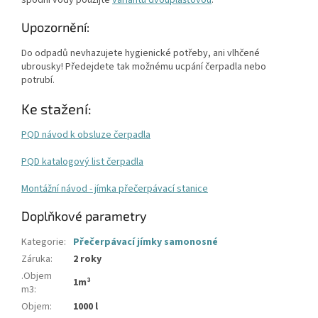
spodní vody použijte
variantu dvouplášťovou
.
Upozornění:
Do odpadů nevhazujete hygienické potřeby, ani vlhčené
ubrousky! Předejdete tak možnému ucpání čerpadla nebo
potrubí.
Ke stažení:
PQD návod k obsluze čerpadla
PQD katalogový list čerpadla
Montážní návod - jímka přečerpávací stanice
Doplňkové parametry
Kategorie
:
Přečerpávací jímky samonosné
Záruka
:
2 roky
.Objem
1m³
m3
:
Objem
:
1000 l