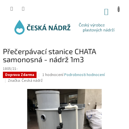
Přejít
na
NÁKUP
obsah
KOŠÍK
Přečerpávací stanice CHATA
samonosná - nádrž 1m3
1805/21-
Průměrné
1 hodnocení
Podrobnosti hodnocení
Doprava Zdarma
hodnocení
Značka:
Česká nádrž
produktu
je
5,0
z
5
hvězdiček.