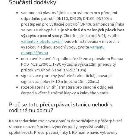
Součásti dodávky:
samonosná plastová jímka s prostupem pro připojení
odpadního potrubí (DN110, DN125, DN160, DN200) a
prostupem pro výtlačné potrubí (DN40). Samonosná jímka
se pouze obsypává a
je vhodná do zelených ploch bez
výskytu spodní vody
. Chcete-li jímku pojíždět, zvolte
variantu k obetonování
, bude-li instalována v místech s
vysokou hladinou spodní vody, zvolte
variantu
dvouplášťovou
nerezové kalové čerpadlo s řezákem a plovákem Pumpa
PQD 7-12(230V; 1,1kW; výtlačná výška 12m. jmenovitý
průtok 7m3/hod, kabel s vidlicí 10m)
signalizace poruchy (světelná i akustická), havarijní
signalizační plovák 10m (možno 15m, 20m...)
rozebiratelná vnitřní armatura pro snadné odpojení
čerpadla včetně zpětné klapky a kulového ventilu
Proč se tato přečerpávací stanice nehodí k
rodinnému domu?
Ke standardním rodinným domům doporučujeme přečerpávací
stanice osazené prémiovými čerpadly nejvyšší kvality a
spolehlivosti. Přečerpávací jímky k RD máme navíc vybaveny