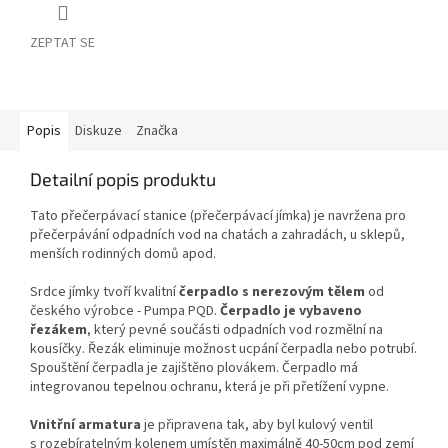
ZEPTAT SE
Popis
Diskuze
Značka
Detailní popis produktu
Tato přečerpávací stanice (přečerpávací jímka) je navržena pro
přečerpávání odpadních vod na chatách a zahradách, u sklepů,
menších rodinných domů apod.
Srdce jímky tvoří kvalitní
čerpadlo s nerezovým tělem
od
českého výrobce - Pumpa PQD.
Čerpadlo je vybaveno
řezákem
, který pevné součásti odpadních vod rozmělní na
kousíčky. Řezák eliminuje možnost ucpání čerpadla nebo potrubí.
Spouštění čerpadla je zajištěno plovákem. Čerpadlo má
integrovanou tepelnou ochranu, která je při přetížení vypne.
Vnitřní armatura
je připravena tak, aby byl kulový ventil
s rozebíratelným kolenem umístěn maximálně 40-50cm pod zemí