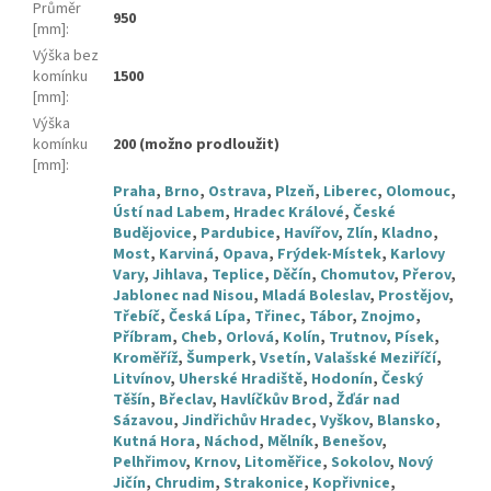
Průměr
950
[mm]
:
Výška bez
komínku
1500
[mm]
:
Výška
komínku
200 (možno prodloužit)
[mm]
:
Praha
,
Brno
,
Ostrava
,
Plzeň
,
Liberec
,
Olomouc
,
Ústí nad Labem
,
Hradec Králové
,
České
Budějovice
,
Pardubice
,
Havířov
,
Zlín
,
Kladno
,
Most
,
Karviná
,
Opava
,
Frýdek-Místek
,
Karlovy
Vary
,
Jihlava
,
Teplice
,
Děčín
,
Chomutov
,
Přerov
,
Jablonec nad Nisou
,
Mladá Boleslav
,
Prostějov
,
Třebíč
,
Česká Lípa
,
Třinec
,
Tábor
,
Znojmo
,
Příbram
,
Cheb
,
Orlová
,
Kolín
,
Trutnov
,
Písek
,
Kroměříž
,
Šumperk
,
Vsetín
,
Valašské Meziříčí
,
Litvínov
,
Uherské Hradiště
,
Hodonín
,
Český
Těšín
,
Břeclav
,
Havlíčkův Brod
,
Žďár nad
Sázavou
,
Jindřichův Hradec
,
Vyškov
,
Blansko
,
Kutná Hora
,
Náchod
,
Mělník
,
Benešov
,
Pelhřimov
,
Krnov
,
Litoměřice
,
Sokolov
,
Nový
Jičín
,
Chrudim
,
Strakonice
,
Kopřivnice
,