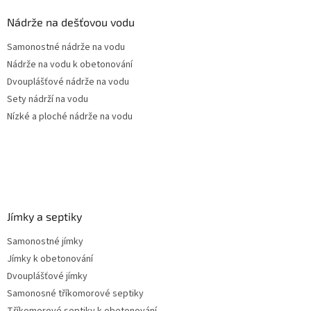
p
a
Nádrže na dešťovou vodu
t
Samonostné nádrže na vodu
í
Nádrže na vodu k obetonování
Dvouplášťové nádrže na vodu
Sety nádrží na vodu
Nízké a ploché nádrže na vodu
Jímky a septiky
Samonostné jímky
Jímky k obetonování
Dvouplášťové jímky
Samonosné tříkomorové septiky
Tříkomorové septiky k obetonování