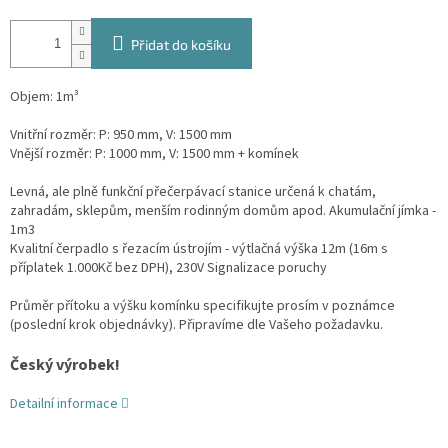
Přidat do košíku
Objem: 1m³
Vnitřní rozměr: P: 950 mm, V: 1500 mm
Vnější rozměr: P: 1000 mm, V: 1500 mm + komínek
Levná, ale plně funkční přečerpávací stanice určená k chatám,
zahradám, sklepům, menším rodinným domům apod. Akumulační jímka -
1m3
Kvalitní čerpadlo s řezacím ústrojím - výtlačná výška 12m (16m s
příplatek 1.000Kč bez DPH), 230V Signalizace poruchy
Průměr přítoku a výšku komínku specifikujte prosím v poznámce
(poslední krok objednávky). Připravíme dle Vašeho požadavku.
Český výrobek!
Detailní informace