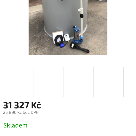
31 327 Kč
25 890 Kč bez DPH
Měrná
Skladem
cena: