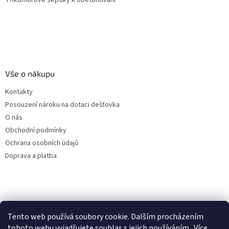
Vše o nákupu
Kontakty
Posouzení nároku na dotaci dešťovka
O nás
Obchodní podmínky
Ochrana osobních údajů
Doprava a platba
Virtuální asistent
Filtry dešťové vody
Tento web používá soubory cookie. Dalším procházením
Online
tohoto webu vyjadřujete souhlas s jejich používáním.. Více