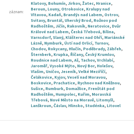
Klatovy
,
Bohumín
,
Jirkov
,
Žatec
,
Hranice
,
Beroun
,
Louny
,
Otrokovice
,
Kralupy nad
záznam
:
Vltavou
,
Kadaň
,
Brandýs nad Labem
,
Ostrov
,
Svitavy
,
Bruntál
,
Uherský Brod
,
Rožnov pod
Radhoštěm
,
Jičín
,
Rakovník
,
Neratovice
,
Dvůr
Králové nad Labem
,
Česká Třebová
,
Bílina
,
Varnsdorf
,
Slaný
,
Klášterec nad Ohří
,
Mariánské
Lázně
,
Nymburk
,
Ústí nad Orlicí
,
Turnov
,
Chodov
,
Rokycany
,
Hlučín
,
Poděbrady
,
Zábřeh
,
Šternberk
,
Krupka
,
Říčany
,
Český Krumlov
,
Roudnice nad Labem
,
Aš
,
Tachov
,
Vrchlabí
,
Jaroměř
,
Vysoké Mýto
,
Nový Bor
,
Holešov
,
Vlašim
,
Uničov
,
Jeseník
,
Velké Meziříčí
,
Čelákovice
,
Kyjov
,
Veselí nad Moravou
,
Boskovice
,
Prachatice
,
Rychnov nad Kněžnou
,
Sušice
,
Rumburk
,
Domažlice
,
Frenštát pod
Radhoštěm
,
Humpolec
,
Kuřim
,
Moravská
Třebová
,
Nové Město na Moravě
,
Litomyšl
,
Lanškroun
,
Čáslav
,
Hlinsko
,
Studénka
,
Litovel
Z
á