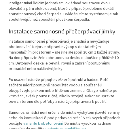
inteligentními řídícím jednotkami ovládané soustavou dvou
plováků a páru elektrosond, které v případě problému dokáží
spustit nouzový chod čerpadla. Ovládání tímto systémem je tak
spolehlivější, než spouštění plovákem čerpadla.
Instalace samonosné přečerpávací jímky
Instalace samonosné přečerpávací je snadná a nevyžaduje
obetonování. Nejprve připravte výkop s dostatečným
manipulačním prostorem – ideálně alespoň 20 cm z každé strany.
Na dno připravte železobetonovou desku o tloušťce přibližně 10
cm. Betonová deska je pevná, rovná a zabrání postupnému
propadání nebo naklánění jímky.
Po usazení nádrže připojte veškeré potrubí a hadice. Poté
začněte nádrž postupně napouštět vodou a současně ji
obsypávejte pískem nebo tříděnou zeminou. Obsyp hutněte po
vrstvách, avšak pouze ručně, nikoliv strojně. Nakonec upravte
povrch terénu dle potřeby a nádrž je připravena k použití.
Samonosná nádrž není určena do míst s výskytem jílovité zeminy
nebo do komunikací či pod parkovací stání. V takových případech
použijte
variantu k obetonování
. Do míst s vysokou hladinou