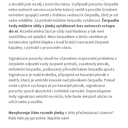
a dosáhli jste na něj z povrchu rukou. V případě poruchy čerpadla
nebo nutnosti servisu uzavřete kulový ventil a povolte šroubení
na koleni spojující ventil s trubkou vedoucí k čerpadlu, čímž je od
sebe oddělíte. Za potrubí můžete čerpadlo vytáhnout.
Čerpadlo
tedy můžete vždy z jímky vytáhnout bez nutnosti vstupu
do ní
. Rozebíratelná část je vždy nad hladinou a tak není
znečištěna od splašků. Mezi čerpadlem a tímto ventilem je
instalována zpětná klapka s koulí bránící navracení čerpané
kapaliny z potrubí v provozním stavu.
Signalizace poruchy slouží ke včasnému rozpoznání problému s
čerpáním odpadní vody (ucpané potrubí, zaseknutý plovák,
nefunkční čerpadlo, poškozený přívodní kabel čerpadla apod.).
Signalizace je malá krabička, připojená na havarijní plovák v
nádrži, který je umístěn kousek nad plovákem čerpadla. Pokud
voda v jímce vystoupá až po havarijní plovák, signalizace
poruchy spustí akustické i světelné varování. Doporučujeme
tedy signalizaci umístit na místo, kde bude alespoň občas na
očích nebo ji uvidíte.
Nevyhovuje Vám rozměr jímky
u této přečerpávací stanice?
Rádi Vám jej upravíme. Napište nám!