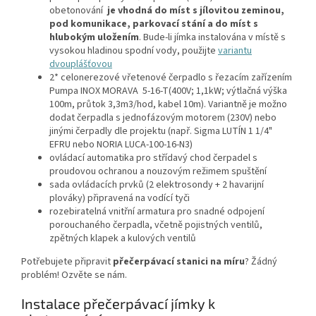
obetonování
je vhodná do míst s jílovitou zeminou,
pod komunikace, parkovací stání a do míst s
hlubokým uložením
. Bude-li jímka instalována v místě s
vysokou hladinou spodní vody, použijte
variantu
dvouplášťovou
2* celonerezové vřetenové čerpadlo s řezacím zařízením
Pumpa INOX MORAVA 5-16-T(400V; 1,1kW; výtlačná výška
100m, průtok 3,3m3/hod, kabel 10m). Variantně je možno
dodat čerpadla s jednofázovým motorem (230V) nebo
jinými čerpadly dle projektu (např. Sigma LUTÍN 1 1/4"
EFRU nebo NORIA LUCA-100-16-N3)
ovládací automatika pro střídavý chod čerpadel s
proudovou ochranou a nouzovým režimem spuštění
sada ovládacích prvků (2 elektrosondy + 2 havarijní
plováky) připravená na vodící tyči
rozebiratelná vnitřní armatura pro snadné odpojení
porouchaného čerpadla, včetně pojistných ventilů,
zpětných klapek a kulových ventilů
Potřebujete připravit
přečerpávací stanici na míru
? Žádný
problém! Ozvěte se nám.
Instalace přečerpávací jímky k