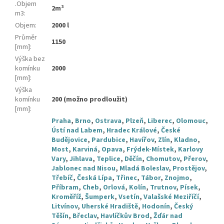
.Objem
2m³
m3
:
Objem
:
2000 l
Průměr
1150
[mm]
:
Výška bez
komínku
2000
[mm]
:
Výška
komínku
200 (možno prodloužit)
[mm]
:
Praha
,
Brno
,
Ostrava
,
Plzeň
,
Liberec
,
Olomouc
,
Ústí nad Labem
,
Hradec Králové
,
České
Budějovice
,
Pardubice
,
Havířov
,
Zlín
,
Kladno
,
Most
,
Karviná
,
Opava
,
Frýdek-Místek
,
Karlovy
Vary
,
Jihlava
,
Teplice
,
Děčín
,
Chomutov
,
Přerov
,
Jablonec nad Nisou
,
Mladá Boleslav
,
Prostějov
,
Třebíč
,
Česká Lípa
,
Třinec
,
Tábor
,
Znojmo
,
Příbram
,
Cheb
,
Orlová
,
Kolín
,
Trutnov
,
Písek
,
Kroměříž
,
Šumperk
,
Vsetín
,
Valašské Meziříčí
,
Litvínov
,
Uherské Hradiště
,
Hodonín
,
Český
Těšín
,
Břeclav
,
Havlíčkův Brod
,
Žďár nad