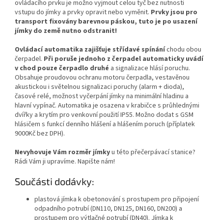
ovládacího prvku je možno vyjmout celou tyč bez nutnosti
vstupu do jímky a prvky opravit nebo vyměnit.
Prvky jsou pro
transport fixovány barevnou páskou, tuto je po usazení
jímky do země nutno odstranit!
Ovládací automatika zajišťuje střídavé spínání
chodu obou
čerpadel.
Při poruše jednoho z čerpadel automaticky uvádí
v chod pouze čerpadlo druhé
a signalizace hlásí poruchu.
Obsahuje proudovou ochranu motoru čerpadla, vestavěnou
akustickou i světelnou signalizaci poruchy (alarm + dioda),
časové relé, možnost vyčerpání jímky na minimální hladinu a
hlavní vypínač. Automatika je osazena v krabičce s průhlednými
dvířky a krytím pro venkovní použití IP55. Možno dodat s GSM
hlásičem s funkcí denního hlášení a hlášením poruch (příplatek
9000Kč bez DPH).
Nevyhovuje Vám rozměr jímky
u této přečerpávací stanice?
Rádi Vám ji upravíme. Napište nám!
Součásti dodávky:
plastová jímka k obetonování s prostupem pro připojení
odpadního potrubí (DN110, DN125, DN160, DN200) a
prostupem pro výtlačné potrubí (DN40). Jímka k