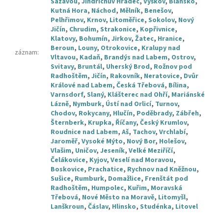
Sázavou
,
Jindřichův Hradec
,
Vyškov
,
Blansko
,
Kutná Hora
,
Náchod
,
Mělník
,
Benešov
,
Pelhřimov
,
Krnov
,
Litoměřice
,
Sokolov
,
Nový
Jičín
,
Chrudim
,
Strakonice
,
Kopřivnice
,
Klatovy
,
Bohumín
,
Jirkov
,
Žatec
,
Hranice
,
Beroun
,
Louny
,
Otrokovice
,
Kralupy nad
záznam
:
Vltavou
,
Kadaň
,
Brandýs nad Labem
,
Ostrov
,
Svitavy
,
Bruntál
,
Uherský Brod
,
Rožnov pod
Radhoštěm
,
Jičín
,
Rakovník
,
Neratovice
,
Dvůr
Králové nad Labem
,
Česká Třebová
,
Bílina
,
Varnsdorf
,
Slaný
,
Klášterec nad Ohří
,
Mariánské
Lázně
,
Nymburk
,
Ústí nad Orlicí
,
Turnov
,
Chodov
,
Rokycany
,
Hlučín
,
Poděbrady
,
Zábřeh
,
Šternberk
,
Krupka
,
Říčany
,
Český Krumlov
,
Roudnice nad Labem
,
Aš
,
Tachov
,
Vrchlabí
,
Jaroměř
,
Vysoké Mýto
,
Nový Bor
,
Holešov
,
Vlašim
,
Uničov
,
Jeseník
,
Velké Meziříčí
,
Čelákovice
,
Kyjov
,
Veselí nad Moravou
,
Boskovice
,
Prachatice
,
Rychnov nad Kněžnou
,
Sušice
,
Rumburk
,
Domažlice
,
Frenštát pod
Radhoštěm
,
Humpolec
,
Kuřim
,
Moravská
Třebová
,
Nové Město na Moravě
,
Litomyšl
,
Lanškroun
,
Čáslav
,
Hlinsko
,
Studénka
,
Litovel