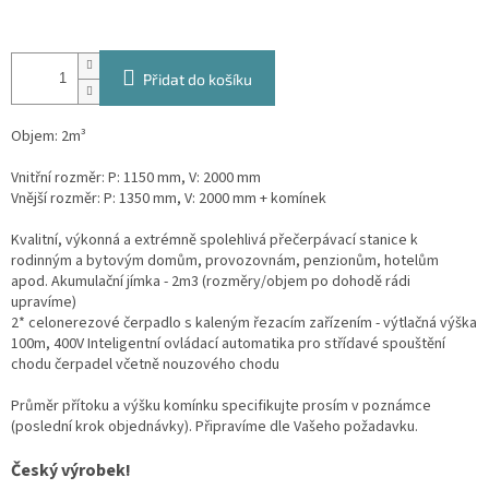
Přidat do košíku
Objem: 2m³
Vnitřní rozměr: P: 1150 mm, V: 2000 mm
Vnější rozměr: P: 1350 mm, V: 2000 mm + komínek
Kvalitní, výkonná a extrémně spolehlivá přečerpávací stanice k
rodinným a bytovým domům, provozovnám, penzionům, hotelům
apod. Akumulační jímka - 2m3 (rozměry/objem po dohodě rádi
upravíme)
2* celonerezové čerpadlo s kaleným řezacím zařízením - výtlačná výška
100m, 400V Inteligentní ovládací automatika pro střídavé spouštění
chodu čerpadel včetně nouzového chodu
Průměr přítoku a výšku komínku specifikujte prosím v poznámce
(poslední krok objednávky). Připravíme dle Vašeho požadavku.
Český výrobek!