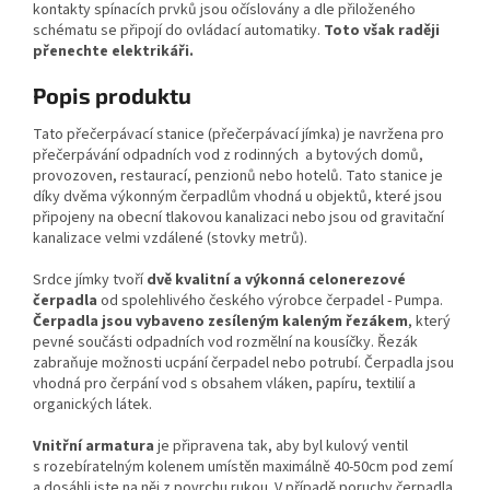
kontakty spínacích prvků jsou očíslovány a dle přiloženého
schématu se připojí do ovládací automatiky.
Toto však raději
přenechte elektrikáři.
Popis produktu
Tato přečerpávací stanice (přečerpávací jímka) je navržena pro
přečerpávání odpadních vod z rodinných a bytových domů,
provozoven, restaurací, penzionů nebo hotelů. Tato stanice je
díky dvěma výkonným čerpadlům vhodná u objektů, které jsou
připojeny na obecní tlakovou kanalizaci nebo jsou od gravitační
kanalizace velmi vzdálené (stovky metrů).
Srdce jímky tvoří
dvě
kvalitní a výkonná celonerezové
čerpadla
od spolehlivého českého výrobce čerpadel - Pumpa.
Čerpadla jsou vybaveno zesíleným kaleným řezákem
, který
pevné součásti odpadních vod rozmělní na kousíčky. Řezák
zabraňuje možnosti ucpání čerpadel nebo potrubí. Čerpadla jsou
vhodná pro čerpání vod s obsahem vláken, papíru, textilií a
organických látek.
Vnitřní armatura
je připravena tak, aby byl kulový ventil
s rozebíratelným kolenem umístěn maximálně 40-50cm pod zemí
a dosáhli jste na něj z povrchu rukou. V případě poruchy čerpadla