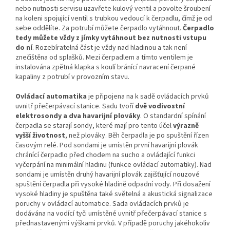
nebo nutnosti servisu uzavřete kulový ventil a povolte šroubení
na koleni spojující ventil s trubkou vedoucí k čerpadlu, čímž je od
sebe oddělíte. Za potrubí můžete čerpadlo vytáhnout.
Čerpadlo
tedy můžete vždy z jímky vytáhnout bez nutnosti vstupu
do ní
. Rozebíratelná část je vždy nad hladinou a tak není
znečištěna od splašků. Mezi čerpadlem a tímto ventilem je
instalována zpětná klapka s koulí bránící navracení čerpané
kapaliny z potrubí v provozním stavu.
Ovládací automatika
je připojena na k sadě ovládacích prvků
uvnitř přečerpávací stanice. Sadu tvoří
dvě vodivostní
elektrosondy a dva havarijní plováky
. O standardní spínání
čerpadla se starají sondy, které mají pro tento účel
výrazně
vyšší životnost
, než plováky. Běh čerpadla je po spuštění řízen
časovým relé. Pod sondami je umístěn první havarijní plovák
chránící čerpadlo před chodem na sucho a ovládající funkci
vyčerpání na minimální hladinu (funkce ovládací automatiky). Nad
sondami je umístěn druhý havarijní plovák zajišťující nouzové
spuštění čerpadla při vysoké hladině odpadní vody. Při dosažení
vysoké hladiny je spuštěna také světelná a akustická signalizace
poruchy v ovládací automatice. Sada ovládacích prvků je
dodávána na vodící tyči umístěné uvnitř přečerpávací stanice s
přednastavenými výškami prvků. V případě poruchy jakéhokoliv