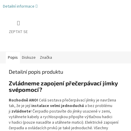
Detailní informace
ZEPTAT SE
Popis
Diskuze
Značka
Detailní popis produktu
Zvládneme zapojení přečerpávací jímky
svépomocí?
Rozhodně ANO!
Celá sestava přečerpávací jímky je navržena
tak, že je její
instalace velmi jednoduchá
a bez problému
ji
zvládnete
! Čerpadlo postavíte do jímky usazené v zemi,
vytáhnete kabely a rychlospojkou připojíte výtlačnou hadici
v hadici (pouze nasadíte a utáhnete matici). Elektrické zapojení
čerpadla a ovládacích prvků je také jednoduché. Všechny