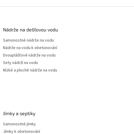
Z
á
p
a
Nádrže na dešťovou vodu
t
Samonostné nádrže na vodu
í
Nádrže na vodu k obetonování
Dvouplášťové nádrže na vodu
Sety nádrží na vodu
Nízké a ploché nádrže na vodu
Jímky a septiky
Samonostné jímky
Jímky k obetonování