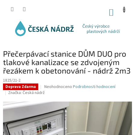
Přejít
na
NÁKUP
obsah
KOŠÍK
Přečerpávací stanice DŮM DUO pro
tlakové kanalizace se zdvojeným
řezákem k obetonování - nádrž 2m3
1825/21-2
Průměrné
Neohodnoceno
Podrobnosti hodnocení
Doprava Zdarma
hodnocení
Značka:
Česká nádrž
produktu
je
0,0
z
5
hvězdiček.