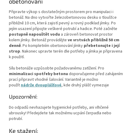
obetonování
Připravte výkop s dostatečným prostorem pro manipulaci i
betonáž. Na dno vytvořte železobetonovou desku o tloušťce
přibližně 10 cm, která zajistí pevný a rovný podklad jímky. Po
jejím usazení připojte veškeré potrubí a hadice. Poté začněte
postupně napouštět vodu
a zároveň betonovat prostor
kolem jímky. Betonáž provádějte
ve vrstvách přibližně 50 cm
denně
. Po kompletním obetonování jímky
přebetonujte i její
strop
. Nakonec upravte terén dle potřeby a jímka je připravena
k použití.
Sílu betonáže uzpůsobte požadovanému zatížení. Pro
minimalizaci spotřeby betonu
doporučujeme před zahájením
prací připravit vhodné šalování. Variantně je možno
použít
nádrže dvouplášťové
, kde druhý plášť vymezuje
Upozornění:
Do odpadů nevhazujete hygienické potřeby, ani vlhčené
ubrousky! Předejdete tak možnému ucpání čerpadla nebo
potrubí.
Ke stažení: