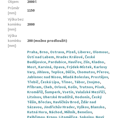
Objem
:
2000 l
Průměr
1150
[mm]
:
Výška bez
komínku
2000
[mm]
:
Výška
komínku
200 (možno prodloužit)
[mm]
:
Praha
,
Brno
,
Ostrava
,
Plzeň
,
Liberec
,
Olomouc
,
Ústí nad Labem
,
Hradec Králové
,
České
Budějovice
,
Pardubice
,
Havířov
,
Zlín
,
Kladno
,
Most
,
Karviná
,
Opava
,
Frýdek-Místek
,
Karlovy
Vary
,
Jihlava
,
Teplice
,
Děčín
,
Chomutov
,
Přerov
,
Jablonec nad Nisou
,
Mladá Boleslav
,
Prostějov
,
Třebíč
,
Česká Lípa
,
Třinec
,
Tábor
,
Znojmo
,
Příbram
,
Cheb
,
Orlová
,
Kolín
,
Trutnov
,
Písek
,
Kroměříž
,
Šumperk
,
Vsetín
,
Valašské Meziříčí
,
Litvínov
,
Uherské Hradiště
,
Hodonín
,
Český
Těšín
,
Břeclav
,
Havlíčkův Brod
,
Žďár nad
Sázavou
,
Jindřichův Hradec
,
Vyškov
,
Blansko
,
Kutná Hora
,
Náchod
,
Mělník
,
Benešov
,
Pelhřimov
,
Krnov
,
Litoměřice
,
Sokolov
,
Nový