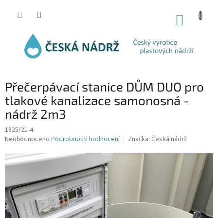
Přejít
na
NÁKUP
obsah
KOŠÍK
Přečerpávací stanice DŮM DUO pro
tlakové kanalizace samonosná -
nádrž 2m3
1825/21-4
Průměrné
Neohodnoceno
Podrobnosti hodnocení
Značka:
Česká nádrž
hodnocení
produktu
je
0,0
z
5
hvězdiček.