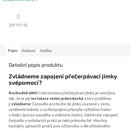
Detailní informace
ZEPTAT SE
Popis
Diskuze
Značka
Detailní popis produktu
Zvládneme zapojení přečerpávací jímky
svépomocí?
Rozhodně ANO!
Celá sestava přečerpávací jímky je navržena
tak, že je její
instalace velmi jednoduchá
a bez problému
ji
zvládnete
! Čerpadlo postavíte do jímky usazené v zemi,
vytáhnete kabely a rychlospojkou připojíte výtlačnou hadici
v hadici (pouze nasadíte a utáhnete matici). Elektrické zapojení
čerpadla a ovládacích prvků je také jednoduché. Všechny
kontakty spínacích prvků jsou očíslovány a dle přiloženého