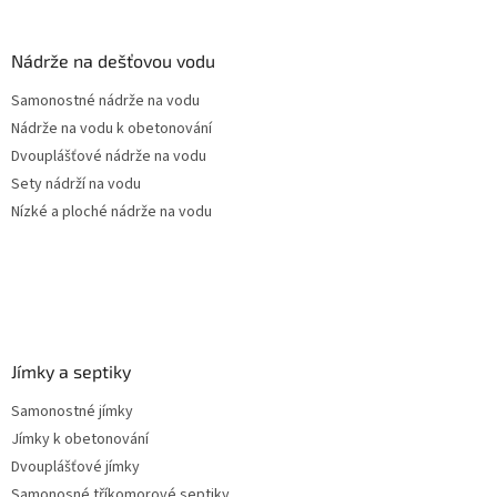
á
p
a
Nádrže na dešťovou vodu
t
Samonostné nádrže na vodu
í
Nádrže na vodu k obetonování
Dvouplášťové nádrže na vodu
Sety nádrží na vodu
Nízké a ploché nádrže na vodu
Jímky a septiky
Samonostné jímky
Jímky k obetonování
Dvouplášťové jímky
Samonosné tříkomorové septiky