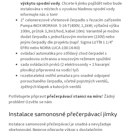
výskytu spodní vody
. Chcete-li jímku pojíždět nebo bude
instalována v místech s vysokou hladinou spodní vody
informujte nás o tom!
2* celonerezové vřetenové čerpadlo s řezacím zařízením
Pumpa INOX MORAVA 5-16-T(400V; 1,1kW; výtlačná výška
100m, průtok 3,3m3/hod, kabel 10m). Variantně je možno
dodat čerpadla s jednofázovým motorem (230V) nebo
jinými čerpadly dle projektu (např. Sigma LUTÍN 1 1/4"
EFRU nebo NORIA LUCA-100-16-N3)
ovládací automatika pro střídavý chod čerpadel s
proudovou ochranou a nouzovým režimem spuštění
sada ovládacích prvků (2 elektrosondy + 2 havarijní
plováky) připravená na vodící tyči
rozebiratelná vnitřní armatura pro snadné odpojení
porouchaného čerpadla, včetně pojistných ventilů,
zpětných klapek a kulových ventilů
Potřebujete připravit
přečerpávací stanici na míru
? Žádný
problém! Ozvěte se nám.
Instalace samonosné přečerpávací jímky
Instalace samonosné přečerpávací je snadná a nevyžaduje
obetonování. Nejprve připravte výkop s dostatečným