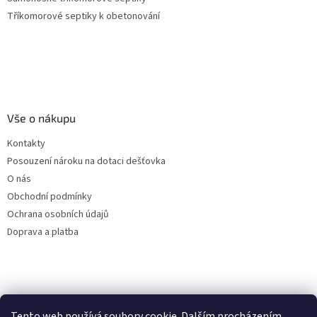
Tříkomorové septiky k obetonování
Vše o nákupu
Kontakty
Posouzení nároku na dotaci dešťovka
O nás
Obchodní podmínky
Ochrana osobních údajů
Doprava a platba
Virtuální asistent
Tento web používá soubory cookie. Dalším procházením
Filtry dešťové vody