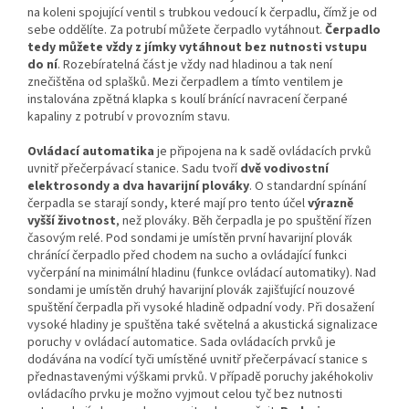
na koleni spojující ventil s trubkou vedoucí k čerpadlu, čímž je od
sebe oddělíte. Za potrubí můžete čerpadlo vytáhnout.
Čerpadlo
tedy můžete vždy z jímky vytáhnout bez nutnosti vstupu
do ní
. Rozebíratelná část je vždy nad hladinou a tak není
znečištěna od splašků. Mezi čerpadlem a tímto ventilem je
instalována zpětná klapka s koulí bránící navracení čerpané
kapaliny z potrubí v provozním stavu.
Ovládací automatika
je připojena na k sadě ovládacích prvků
uvnitř přečerpávací stanice. Sadu tvoří
dvě vodivostní
elektrosondy a dva havarijní plováky
. O standardní spínání
čerpadla se starají sondy, které mají pro tento účel
výrazně
vyšší životnost
, než plováky. Běh čerpadla je po spuštění řízen
časovým relé. Pod sondami je umístěn první havarijní plovák
chránící čerpadlo před chodem na sucho a ovládající funkci
vyčerpání na minimální hladinu (funkce ovládací automatiky). Nad
sondami je umístěn druhý havarijní plovák zajišťující nouzové
spuštění čerpadla při vysoké hladině odpadní vody. Při dosažení
vysoké hladiny je spuštěna také světelná a akustická signalizace
poruchy v ovládací automatice. Sada ovládacích prvků je
dodávána na vodící tyči umístěné uvnitř přečerpávací stanice s
přednastavenými výškami prvků. V případě poruchy jakéhokoliv
ovládacího prvku je možno vyjmout celou tyč bez nutnosti