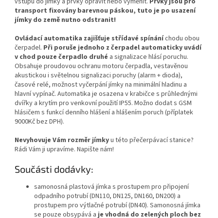
vstupu do jímky a prvky opravit nebo vyměnit.
Prvky jsou pro
transport fixovány barevnou páskou, tuto je po usazení
jímky do země nutno odstranit!
Ovládací automatika zajišťuje střídavé spínání
chodu obou
čerpadel.
Při poruše jednoho z čerpadel automaticky uvádí
v chod pouze čerpadlo druhé
a signalizace hlásí poruchu.
Obsahuje proudovou ochranu motoru čerpadla, vestavěnou
akustickou i světelnou signalizaci poruchy (alarm + dioda),
časové relé, možnost vyčerpání jímky na minimální hladinu a
hlavní vypínač. Automatika je osazena v krabičce s průhlednými
dvířky a krytím pro venkovní použití IP55. Možno dodat s GSM
hlásičem s funkcí denního hlášení a hlášením poruch (příplatek
9000Kč bez DPH).
Nevyhovuje Vám rozměr jímky
u této přečerpávací stanice?
Rádi Vám ji upravíme. Napište nám!
Součásti dodávky:
samonosná plastová jímka s prostupem pro připojení
odpadního potrubí (DN110, DN125, DN160, DN200) a
prostupem pro výtlačné potrubí (DN40). Samonosná jímka
se pouze obsypává a
je vhodná do zelených ploch bez