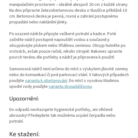
manipulačním prostorem – ideálně alespoň 20 cm z každé strany.
Na dno připravte železobetonovou desku o tloušťce přibližně 10
cm. Betonová deska je pevná, rovná a zabrání postupnému
propadání nebo naklánění jímky.
Po usazení nádrže připojte veškeré potrubí a hadice. Poté
začněte nádrž postupně napouštět vodou a současně ji
obsypávejte pískem nebo tříděnou zeminou. Obsyp hutněte po
vrstvách, avšak pouze ručně, nikoliv strojně. Nakonec upravte
povrch terénu dle potřeby a nádrž je připravena k použití.
Samonosná nádrž není určena do míst s výskytem jílovité zeminy
nebo do komunikací či pod parkovací stání. V takových případech
použijte
variantu k obetonování
. Do míst s vysokou hladinou
spodní vody použijte
variantu dvouplášťovou
.
Upozornění:
Do odpadů nevhazujete hygienické potřeby, ani vlhčené
ubrousky! Předejdete tak možnému ucpání čerpadla nebo
potrubí.
Ke stažení: