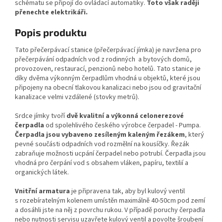
schématu se připojí do ovládací automatiky.
Toto však raději
přenechte elektrikáři.
Popis produktu
Tato přečerpávací stanice (přečerpávací jímka) je navržena pro
přečerpávání odpadních vod z rodinných a bytových domů,
provozoven, restaurací, penzionů nebo hotelů. Tato stanice je
díky dvěma výkonným čerpadlům vhodná u objektů, které jsou
připojeny na obecní tlakovou kanalizaci nebo jsou od gravitační
kanalizace velmi vzdálené (stovky metrů).
Srdce jímky tvoří
dvě
kvalitní a výkonná celonerezové
čerpadla
od spolehlivého českého výrobce čerpadel - Pumpa.
Čerpadla jsou vybaveno zesíleným kaleným řezákem
, který
pevné součásti odpadních vod rozmělní na kousíčky. Řezák
zabraňuje možnosti ucpání čerpadel nebo potrubí. Čerpadla jsou
vhodná pro čerpání vod s obsahem vláken, papíru, textilií a
organických látek.
Vnitřní armatura
je připravena tak, aby byl kulový ventil
s rozebíratelným kolenem umístěn maximálně 40-50cm pod zemí
a dosáhli jste na něj z povrchu rukou. V případě poruchy čerpadla
nebo nutnosti servisu uzavřete kulový ventil a povolte šroubení