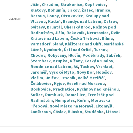
Jičín
,
Chrudim
,
Strakonice
,
Kopřivnice
,
Klatovy
,
Bohumín
,
Jirkov
,
Žatec
,
Hranice
,
Beroun
,
Louny
,
Otrokovice
,
Kralupy nad
záznam
:
Vltavou
,
Kadaň
,
Brandýs nad Labem
,
Ostrov
,
Svitavy
,
Bruntál
,
Uherský Brod
,
Rožnov pod
Radhoštěm
,
Jičín
,
Rakovník
,
Neratovice
,
Dvůr
Králové nad Labem
,
Česká Třebová
,
Bílina
,
Varnsdorf
,
Slaný
,
Klášterec nad Ohří
,
Mariánské
Lázně
,
Nymburk
,
Ústí nad Orlicí
,
Turnov
,
Chodov
,
Rokycany
,
Hlučín
,
Poděbrady
,
Zábřeh
,
Šternberk
,
Krupka
,
Říčany
,
Český Krumlov
,
Roudnice nad Labem
,
Aš
,
Tachov
,
Vrchlabí
,
Jaroměř
,
Vysoké Mýto
,
Nový Bor
,
Holešov
,
Vlašim
,
Uničov
,
Jeseník
,
Velké Meziříčí
,
Čelákovice
,
Kyjov
,
Veselí nad Moravou
,
Boskovice
,
Prachatice
,
Rychnov nad Kněžnou
,
Sušice
,
Rumburk
,
Domažlice
,
Frenštát pod
Radhoštěm
,
Humpolec
,
Kuřim
,
Moravská
Třebová
,
Nové Město na Moravě
,
Litomyšl
,
Lanškroun
,
Čáslav
,
Hlinsko
,
Studénka
,
Litovel
Z