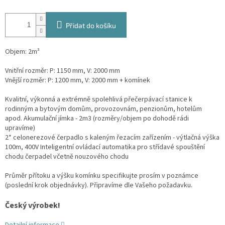
Přidat do košíku
Objem: 2m³
Vnitřní rozměr: P: 1150 mm, V: 2000 mm
Vnější rozměr: P: 1200 mm, V: 2000 mm + komínek
Kvalitní, výkonná a extrémně spolehlivá přečerpávací stanice k
rodinným a bytovým domům, provozovnám, penzionům, hotelům
apod. Akumulační jímka - 2m3 (rozměry/objem po dohodě rádi
upravíme)
2* celonerezové čerpadlo s kaleným řezacím zařízením - výtlačná výška
100m, 400V Inteligentní ovládací automatika pro střídavé spouštění
chodu čerpadel včetně nouzového chodu
Průměr přítoku a výšku komínku specifikujte prosím v poznámce
(poslední krok objednávky). Připravíme dle Vašeho požadavku.
Český výrobek!