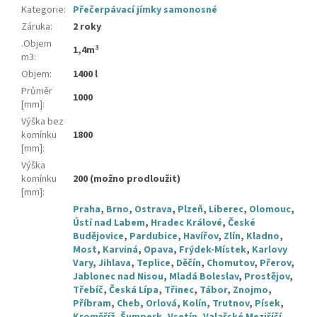
Kategorie
:
Přečerpávací jímky samonosné
Záruka
:
2 roky
.Objem
1,4m³
m3
:
Objem
:
1400 l
Průměr
1000
[mm]
:
Výška bez
komínku
1800
[mm]
:
Výška
komínku
200 (možno prodloužit)
[mm]
:
Praha
,
Brno
,
Ostrava
,
Plzeň
,
Liberec
,
Olomouc
,
Ústí nad Labem
,
Hradec Králové
,
České
Budějovice
,
Pardubice
,
Havířov
,
Zlín
,
Kladno
,
Most
,
Karviná
,
Opava
,
Frýdek-Místek
,
Karlovy
Vary
,
Jihlava
,
Teplice
,
Děčín
,
Chomutov
,
Přerov
,
Jablonec nad Nisou
,
Mladá Boleslav
,
Prostějov
,
Třebíč
,
Česká Lípa
,
Třinec
,
Tábor
,
Znojmo
,
Příbram
,
Cheb
,
Orlová
,
Kolín
,
Trutnov
,
Písek
,