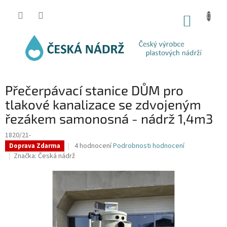
Přejít
na
NÁKUP
obsah
KOŠÍK
Přečerpávací stanice DŮM pro
tlakové kanalizace se zdvojeným
řezákem samonosná - nádrž 1,4m3
1820/21-
Průměrné
4 hodnocení
Podrobnosti hodnocení
Doprava Zdarma
hodnocení
Značka:
Česká nádrž
produktu
je
5,0
z
5
hvězdiček.