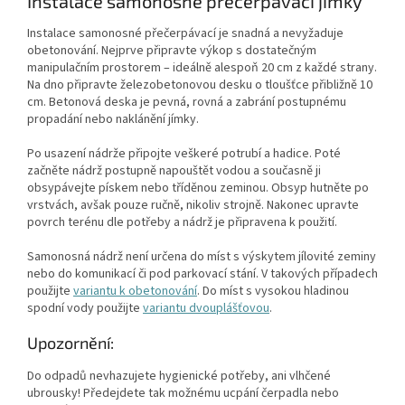
Instalace samonosné přečerpávací jímky
Instalace samonosné přečerpávací je snadná a nevyžaduje
obetonování. Nejprve připravte výkop s dostatečným
manipulačním prostorem – ideálně alespoň 20 cm z každé strany.
Na dno připravte železobetonovou desku o tloušťce přibližně 10
cm. Betonová deska je pevná, rovná a zabrání postupnému
propadání nebo naklánění jímky.
Po usazení nádrže připojte veškeré potrubí a hadice. Poté
začněte nádrž postupně napouštět vodou a současně ji
obsypávejte pískem nebo tříděnou zeminou. Obsyp hutněte po
vrstvách, avšak pouze ručně, nikoliv strojně. Nakonec upravte
povrch terénu dle potřeby a nádrž je připravena k použití.
Samonosná nádrž není určena do míst s výskytem jílovité zeminy
nebo do komunikací či pod parkovací stání. V takových případech
použijte
variantu k obetonování
. Do míst s vysokou hladinou
spodní vody použijte
variantu dvouplášťovou
.
Upozornění:
Do odpadů nevhazujete hygienické potřeby, ani vlhčené
ubrousky! Předejdete tak možnému ucpání čerpadla nebo