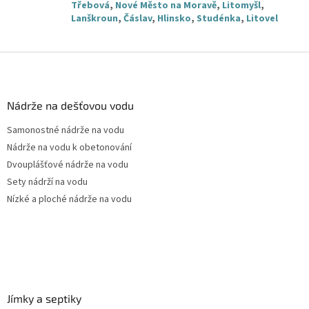
Třebová
,
Nové Město na Moravě
,
Litomyšl
,
Lanškroun
,
Čáslav
,
Hlinsko
,
Studénka
,
Litovel
Z
á
p
a
Nádrže na dešťovou vodu
t
Samonostné nádrže na vodu
í
Nádrže na vodu k obetonování
Dvouplášťové nádrže na vodu
Sety nádrží na vodu
Nízké a ploché nádrže na vodu
Jímky a septiky