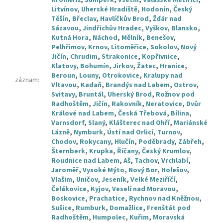
Kroměříž
,
Šumperk
,
Vsetín
,
Valašské Meziříčí
,
Litvínov
,
Uherské Hradiště
,
Hodonín
,
Český
Těšín
,
Břeclav
,
Havlíčkův Brod
,
Žďár nad
Sázavou
,
Jindřichův Hradec
,
Vyškov
,
Blansko
,
Kutná Hora
,
Náchod
,
Mělník
,
Benešov
,
Pelhřimov
,
Krnov
,
Litoměřice
,
Sokolov
,
Nový
Jičín
,
Chrudim
,
Strakonice
,
Kopřivnice
,
Klatovy
,
Bohumín
,
Jirkov
,
Žatec
,
Hranice
,
Beroun
,
Louny
,
Otrokovice
,
Kralupy nad
záznam
:
Vltavou
,
Kadaň
,
Brandýs nad Labem
,
Ostrov
,
Svitavy
,
Bruntál
,
Uherský Brod
,
Rožnov pod
Radhoštěm
,
Jičín
,
Rakovník
,
Neratovice
,
Dvůr
Králové nad Labem
,
Česká Třebová
,
Bílina
,
Varnsdorf
,
Slaný
,
Klášterec nad Ohří
,
Mariánské
Lázně
,
Nymburk
,
Ústí nad Orlicí
,
Turnov
,
Chodov
,
Rokycany
,
Hlučín
,
Poděbrady
,
Zábřeh
,
Šternberk
,
Krupka
,
Říčany
,
Český Krumlov
,
Roudnice nad Labem
,
Aš
,
Tachov
,
Vrchlabí
,
Jaroměř
,
Vysoké Mýto
,
Nový Bor
,
Holešov
,
Vlašim
,
Uničov
,
Jeseník
,
Velké Meziříčí
,
Čelákovice
,
Kyjov
,
Veselí nad Moravou
,
Boskovice
,
Prachatice
,
Rychnov nad Kněžnou
,
Sušice
,
Rumburk
,
Domažlice
,
Frenštát pod
Radhoštěm
,
Humpolec
,
Kuřim
,
Moravská