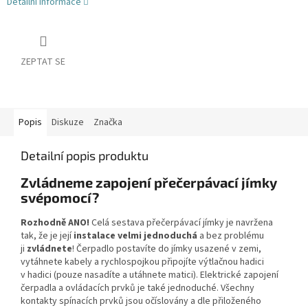
Detailní informace
ZEPTAT SE
Popis
Diskuze
Značka
Detailní popis produktu
Zvládneme zapojení přečerpávací jímky
svépomocí?
Rozhodně ANO!
Celá sestava přečerpávací jímky je navržena
tak, že je její
instalace velmi jednoduchá
a bez problému
ji
zvládnete
! Čerpadlo postavíte do jímky usazené v zemi,
vytáhnete kabely a rychlospojkou připojíte výtlačnou hadici
v hadici (pouze nasadíte a utáhnete matici). Elektrické zapojení
čerpadla a ovládacích prvků je také jednoduché. Všechny
kontakty spínacích prvků jsou očíslovány a dle přiloženého