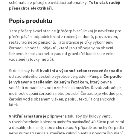
schématu se připojí do ovládací automatiky.
Toto však raději
přenechte elektrikáři.
Popis produktu
Tato přečerpávací stanice (přečerpávací jímka) je navržena pro
přečerpávání odpadních vod z rodinných domů, provozoven,
restaurací nebo penzionů. Tato stanice je díky výkonnému
čerpadlu vhodná u objektů, které jsou připojeny na obecní
tlakovou kanalizaci nebo jsou od gravitační kanalizace velmi
vzdálené (stovky metrů).
Srdce jímky tvoří
kvalitní a výkonné celonerezové čerpadlo
od spolehlivého českého výrobce čerpadel - Pumpa.
Čerpadlo
je vybaveno zesíleným kaleným řezákem
, který pevné
součásti odpadních vod rozmělní na kousíčky. Řezák zabraňuje
možnosti ucpání čerpadla nebo potrubí. Čerpadlo je vhodné pro
čerpání vod s obsahem vláken, papíru, textilií a organických
látek.
Vnitřní armatura
je připravena tak, aby byl kulový ventil
s rozebíratelným kolenem umístěn maximálně 40-50cm pod zemí
a dosáhli jste na něj z povrchu rukou. V případě poruchy čerpadla
nebo nutnosti servisu uzavřete kulový ventil a povolte šroubení