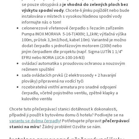
se pouze obsypává a
je vhodná do zelených ploch bez
výskytu spodní vody
. Chcete-li jímku pojíždět nebo bude
instalována v místech s vysokou hladinou spodní vody
informujte nás o tom!
celonerezové vřetenové čerpadlo s řezacím zařízením
Pumpa INOX MORAVA 5-16-T(400V; 1,1kW; výtlačná výška
100m, průtok 3,3m3/hod, kabel 10m). Variantně je možno
dodat čerpadlo s jednofázovým motorem (230V) nebo
jiným čerpadlem dle projektu (např. Sigma LUTÍN 1 1/4"
EFRU nebo NORIA LUCA-100-16-N3)
ovládací automatika s proudovou ochranou a nouzovým
režimem spuštění
sada ovládacích prvků (2 elektrosondy + 2 havarijní
plováky) připravená na vodící tyči
rozebiratelná vnitřní armatura pro snadné odpojení
čerpadla, včetně pojistného ventilu, zpětné klapky a
kulového ventilu
Chcete tuto přečerpávací stanici dotáhnout k dokonalosti,
případně ji použít k bytovému domu či hotelu? Podívejte se na
variantu se dvěma čerpadly
! Potřebujete připravit
přečerpávací
stanici na míru
? Žádný problém! Ozvěte se nám.