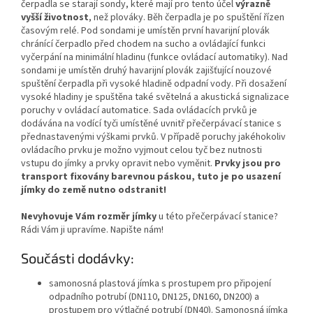
čerpadla se starají sondy, které mají pro tento účel
výrazně
vyšší životnost
, než plováky. Běh čerpadla je po spuštění řízen
časovým relé. Pod sondami je umístěn první havarijní plovák
chránící čerpadlo před chodem na sucho a ovládající funkci
vyčerpání na minimální hladinu (funkce ovládací automatiky). Nad
sondami je umístěn druhý havarijní plovák zajišťující nouzové
spuštění čerpadla při vysoké hladině odpadní vody. Při dosažení
vysoké hladiny je spuštěna také světelná a akustická signalizace
poruchy v ovládací automatice. Sada ovládacích prvků je
dodávána na vodící tyči umístěné uvnitř přečerpávací stanice s
přednastavenými výškami prvků. V případě poruchy jakéhokoliv
ovládacího prvku je možno vyjmout celou tyč bez nutnosti
vstupu do jímky a prvky opravit nebo vyměnit.
Prvky jsou pro
transport fixovány barevnou páskou, tuto je po usazení
jímky do země nutno odstranit!
Nevyhovuje Vám rozměr jímky
u této přečerpávací stanice?
Rádi Vám ji upravíme. Napište nám!
Součásti dodávky:
samonosná plastová jímka s prostupem pro připojení
odpadního potrubí (DN110, DN125, DN160, DN200) a
prostupem pro výtlačné potrubí (DN40). Samonosná jímka