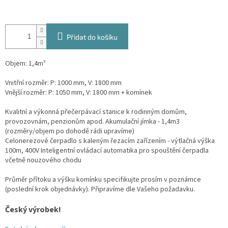
Přidat do košíku
Objem: 1,4m³
Vnitřní rozměr: P: 1000 mm, V: 1800 mm
Vnější rozměr: P: 1050 mm, V: 1800 mm + komínek
Kvalitní a výkonná přečerpávací stanice k rodinným domům,
provozovnám, penzionům apod. Akumulační jímka - 1,4m3
(rozměry/objem po dohodě rádi upravíme)
Celonerezové čerpadlo s kaleným řezacím zařízením - výtlačná výška
100m, 400V Inteligentní ovládací automatika pro spouštění čerpadla
včetně nouzového chodu
Průměr přítoku a výšku komínku specifikujte prosím v poznámce
(poslední krok objednávky). Připravíme dle Vašeho požadavku.
Český výrobek!