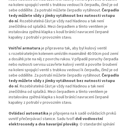
na koleni spojující ventil s trubkou vedoucí k čerpadlu, čímž je od
sebe oddělíte. Za potrubí můžete čerpadlo vytáhnout.
Čerpadlo
tedy můžete vždy z jímky vytáhnout bez nutnosti vstupu
do ní
. Rozebíratelná část je vždy nad hladinou a tak není
znečištěna od splašků. Mezi čerpadlem a tímto ventilem je
instalována zpětná klapka s koulí bránící navracení čerpané
kapaliny z potrubí v provozním stavu.
Vnitřní armatura
je připravena tak, aby byl kulový ventil
s rozebíratelným kolenem umístěn maximálně 40-50cm pod zemí
a dosáhli jste na něj z povrchu rukou. V případě poruchy čerpadla
nebo nutnosti servisu uzavřete kulový ventil a povolte šroubení
na koleni spojující ventil s trubkou vedoucí k čerpadlu, čímž je od
sebe oddělíte. Za potrubí můžete čerpadlo vytáhnout.
Čerpadlo
tedy můžete vždy z jímky vytáhnout bez nutnosti vstupu
do ní
. Rozebíratelná část je vždy nad hladinou a tak není
znečištěna od splašků. Mezi čerpadlem a tímto ventilem je
instalována zpětná klapka s koulí bránící navracení čerpané
kapaliny z potrubí v provozním stavu.
Ovládací automatika
je připojena na k sadě ovládacích prvků
uvnitř přečerpávací stanice. Sadu tvoří
dvě vodivostní
elektrosondy a dva havarijní plováky
. O standardní spínání