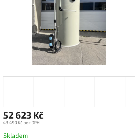
52 623 Kč
43 490 Kč bez DPH
Měrná
Skladem
cena: