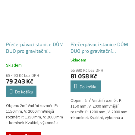
Přečerpávací stanice DŮM
Přečerpávací stanice DŮM
DUO pro gravitační
DUO pro gravitační
kanalizace k obetonování
kanalizace samonosná -
Skladem
Průměrné
- nádrž 2m3
nádrž 2m3
Skladem
hodnocení
66 990 Kč bez DPH
produktu
81 058 Kč
65 490 Kč bez DPH
je
79 243 Kč
5,0
Do košíku
z
Do košíku
5
Objem: 2m³ Vnitřní rozměr: P:
hvězdiček.
Objem: 2m³ Vnitřní rozměr: P:
1150 mm, V: 2000 mmVnější
1150 mm, V: 2000 mmVnější
rozměr: P: 1200 mm, V: 2000 mm
rozměr: P: 1350 mm, V: 2000 mm
+ komínek Kvalitní, výkonná a
+ komínek Kvalitní, výkonná a
extrémně spolehlivá
extrémně spolehlivá
přečerpávací stanice k
přečerpávací stanice k
rodinným a...