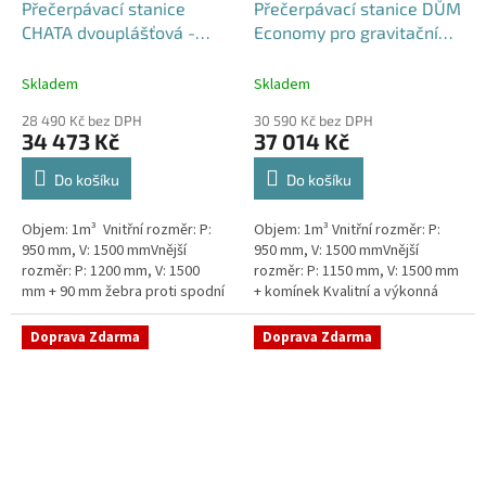
Přečerpávací stanice
Přečerpávací stanice DŮM
CHATA dvouplášťová -
Economy pro gravitační
nádrž 1m3
kanalizace k obetonování
- nádrž 1m3
Skladem
Skladem
28 490 Kč bez DPH
30 590 Kč bez DPH
34 473 Kč
37 014 Kč
Do košíku
Do košíku
Objem: 1m³ Vnitřní rozměr: P:
Objem: 1m³ Vnitřní rozměr: P:
950 mm, V: 1500 mmVnější
950 mm, V: 1500 mmVnější
rozměr: P: 1200 mm, V: 1500
rozměr: P: 1150 mm, V: 1500 mm
mm + 90 mm žebra proti spodní
+ komínek Kvalitní a výkonná
vodě + komínek Levná, ale plně
přečerpávací stanice k chatám,
funkční přečerpávací...
chalupám a rodinným domům...
Doprava Zdarma
Doprava Zdarma