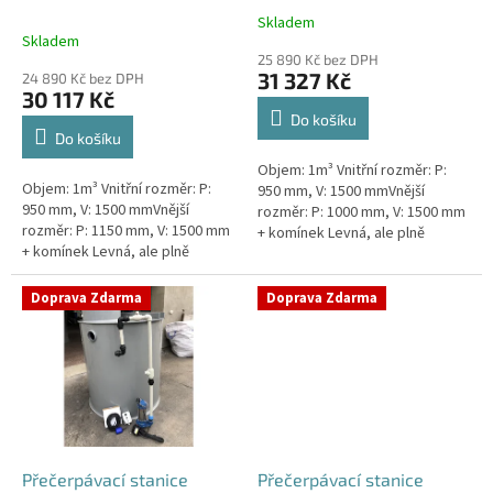
k
nádrž 1m3
1m3
Skladem
Průměrné
t
Skladem
hodnocení
ů
25 890 Kč bez DPH
produktu
31 327 Kč
24 890 Kč bez DPH
je
30 117 Kč
5,0
Do košíku
z
Do košíku
5
Objem: 1m³ Vnitřní rozměr: P:
hvězdiček.
Objem: 1m³ Vnitřní rozměr: P:
950 mm, V: 1500 mmVnější
950 mm, V: 1500 mmVnější
rozměr: P: 1000 mm, V: 1500 mm
rozměr: P: 1150 mm, V: 1500 mm
+ komínek Levná, ale plně
+ komínek Levná, ale plně
funkční přečerpávací stanice
funkční přečerpávací stanice
určená k chatám, zahradám,
určená k chatám, zahradám,
sklepům,...
Doprava Zdarma
Doprava Zdarma
sklepům,...
Přečerpávací stanice
Přečerpávací stanice