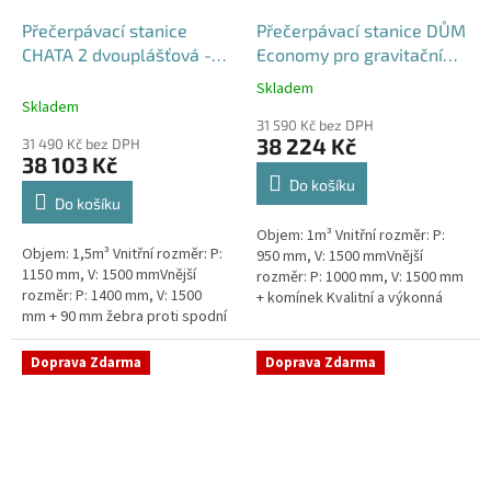
Přečerpávací stanice
Přečerpávací stanice DŮM
CHATA 2 dvouplášťová -
Economy pro gravitační
nádrž 1,5m3
kanalizace samonosná -
Skladem
Průměrné
nádrž 1m3
Skladem
hodnocení
31 590 Kč bez DPH
produktu
38 224 Kč
31 490 Kč bez DPH
je
38 103 Kč
5,0
Do košíku
z
Do košíku
5
Objem: 1m³ Vnitřní rozměr: P:
hvězdiček.
Objem: 1,5m³ Vnitřní rozměr: P:
950 mm, V: 1500 mmVnější
1150 mm, V: 1500 mmVnější
rozměr: P: 1000 mm, V: 1500 mm
rozměr: P: 1400 mm, V: 1500
+ komínek Kvalitní a výkonná
mm + 90 mm žebra proti spodní
přečerpávací stanice k chatám,
vodě + komínek Průměr 1150
chalupám a rodinným domům...
mm, vnější průměr 1400 mm,...
Doprava Zdarma
Doprava Zdarma