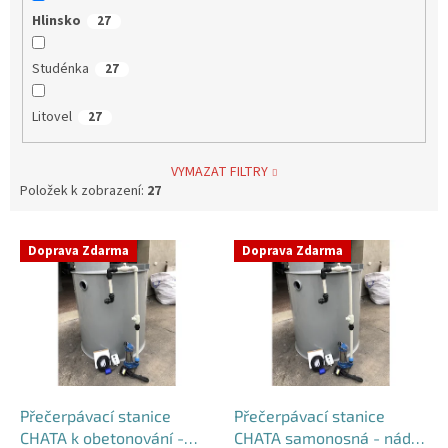
Hlinsko
27
Studénka
27
Litovel
27
VYMAZAT FILTRY
Položek k zobrazení:
27
V
Doprava Zdarma
Doprava Zdarma
ý
p
i
s
p
r
o
d
Přečerpávací stanice
Přečerpávací stanice
u
CHATA k obetonování -
CHATA samonosná - nádrž