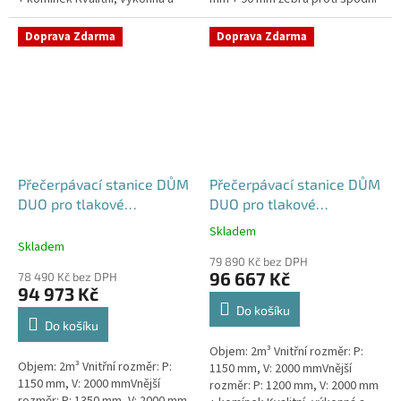
extrémně spolehlivá
vodě + komínek Kvalitní,
přečerpávací stanice k
výkonná a extrémně spolehlivá...
Doprava Zdarma
Doprava Zdarma
rodinným a...
Přečerpávací stanice DŮM
Přečerpávací stanice DŮM
DUO pro tlakové
DUO pro tlakové
kanalizace se zdvojeným
kanalizace se zdvojeným
Skladem
Průměrné
řezákem k obetonování -
řezákem samonosná -
Skladem
hodnocení
nádrž 2m3
nádrž 2m3
79 890 Kč bez DPH
produktu
96 667 Kč
78 490 Kč bez DPH
je
94 973 Kč
5,0
Do košíku
z
Do košíku
5
Objem: 2m³ Vnitřní rozměr: P:
hvězdiček.
Objem: 2m³ Vnitřní rozměr: P:
1150 mm, V: 2000 mmVnější
1150 mm, V: 2000 mmVnější
rozměr: P: 1200 mm, V: 2000 mm