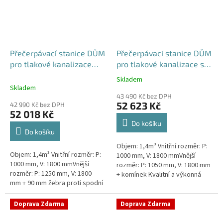
Přečerpávací stanice DŮM
Přečerpávací stanice DŮM
pro tlakové kanalizace
pro tlakové kanalizace se
dvouplášťová - nádrž
zdvojeným řezákem
Skladem
Průměrné
1,4m3
samonosná - nádrž 1,4m3
Skladem
hodnocení
43 490 Kč bez DPH
produktu
52 623 Kč
42 990 Kč bez DPH
je
52 018 Kč
5,0
Do košíku
z
Do košíku
5
Objem: 1,4m³ Vnitřní rozměr: P:
hvězdiček.
Objem: 1,4m³ Vnitřní rozměr: P:
1000 mm, V: 1800 mmVnější
1000 mm, V: 1800 mmVnější
rozměr: P: 1050 mm, V: 1800 mm
rozměr: P: 1250 mm, V: 1800
+ komínek Kvalitní a výkonná
mm + 90 mm žebra proti spodní
přečerpávací stanice k
vodě + komínek Kvalitní a
rodinným domům,
výkonná přečerpávací stanice
provozovnám,...
Doprava Zdarma
Doprava Zdarma
k...