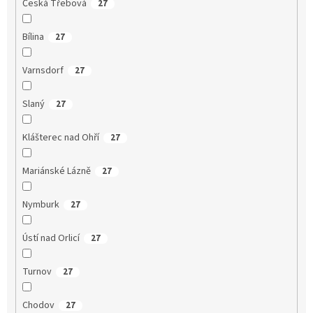
Česká Třebová
27
Bílina
27
Varnsdorf
27
Slaný
27
Klášterec nad Ohří
27
Mariánské Lázně
27
Nymburk
27
Ústí nad Orlicí
27
Turnov
27
Chodov
27