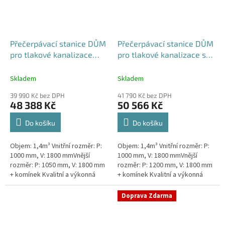
Přečerpávací stanice DŮM
Přečerpávací stanice DŮM
pro tlakové kanalizace
pro tlakové kanalizace se
samonosná - nádrž 1,4m3
zdvojeným řezákem k
obetonování - nádrž 1,4m3
Skladem
Skladem
39 990 Kč bez DPH
41 790 Kč bez DPH
48 388 Kč
50 566 Kč
Do košíku
Do košíku
Objem: 1,4m³ Vnitřní rozměr: P:
Objem: 1,4m³ Vnitřní rozměr: P:
1000 mm, V: 1800 mmVnější
1000 mm, V: 1800 mmVnější
rozměr: P: 1050 mm, V: 1800 mm
rozměr: P: 1200 mm, V: 1800 mm
+ komínek Kvalitní a výkonná
+ komínek Kvalitní a výkonná
přečerpávací stanice k
přečerpávací stanice k
rodinným domům,
rodinným domům,
Doprava Zdarma
provozovnám,...
provozovnám,...