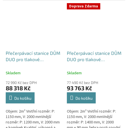
výkonná a extrémně spolehlivá...
přečerpávací stanice k
Doprava Zdarma
rodinným a...
Přečerpávací stanice DŮM
Přečerpávací stanice DŮM
DUO pro tlakové
DUO pro tlakové
kanalizace samonosná -
kanalizace dvouplášťová -
nádrž 2m3
nádrž 2m3
Skladem
Skladem
72 990 Kč bez DPH
77 490 Kč bez DPH
88 318 Kč
93 763 Kč
Do košíku
Do košíku
Objem: 2m³ Vnitřní rozměr: P:
Objem: 2m³ Vnitřní rozměr: P:
1150 mm, V: 2000 mmVnější
1150 mm, V: 2000 mmVnější
rozměr: P: 1200 mm, V: 2000 mm
rozměr: P: 1400 mm, V: 2000
+ komínek Kvalitní, výkonná a
mm + 90 mm žebra proti spodní