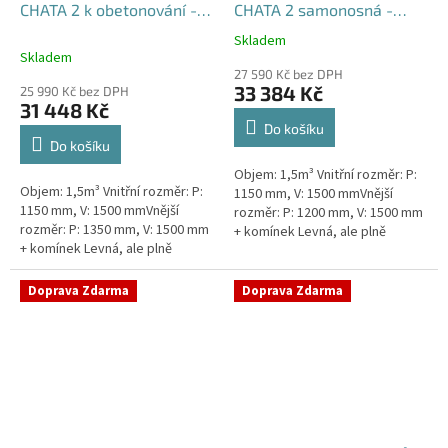
CHATA 2 k obetonování -
CHATA 2 samonosná -
nádrž 1,5m3
nádrž 1,5m3
Skladem
Průměrné
Skladem
hodnocení
27 590 Kč bez DPH
produktu
33 384 Kč
25 990 Kč bez DPH
je
31 448 Kč
5,0
Do košíku
z
Do košíku
5
Objem: 1,5m³ Vnitřní rozměr: P:
hvězdiček.
Objem: 1,5m³ Vnitřní rozměr: P:
1150 mm, V: 1500 mmVnější
1150 mm, V: 1500 mmVnější
rozměr: P: 1200 mm, V: 1500 mm
rozměr: P: 1350 mm, V: 1500 mm
+ komínek Levná, ale plně
+ komínek Levná, ale plně
funkční přečerpávací stanice
funkční přečerpávací stanice
určená k chatám, zahradám,...
určená k chatám, zahradám,...
Doprava Zdarma
Doprava Zdarma