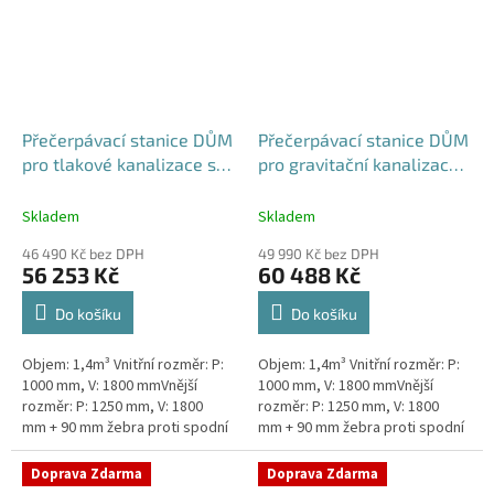
Přečerpávací stanice DŮM
Přečerpávací stanice DŮM
pro tlakové kanalizace se
pro gravitační kanalizace
zdvojeným řezákem
dvouplášťová - nádrž
dvouplášťová - nádrž
1,4m3
Skladem
Skladem
1,4m3
46 490 Kč bez DPH
49 990 Kč bez DPH
56 253 Kč
60 488 Kč
Do košíku
Do košíku
Objem: 1,4m³ Vnitřní rozměr: P:
Objem: 1,4m³ Vnitřní rozměr: P:
1000 mm, V: 1800 mmVnější
1000 mm, V: 1800 mmVnější
rozměr: P: 1250 mm, V: 1800
rozměr: P: 1250 mm, V: 1800
mm + 90 mm žebra proti spodní
mm + 90 mm žebra proti spodní
vodě + komínek Kvalitní a
vodě + komínek Kvalitní a
výkonná přečerpávací stanice
výkonná přečerpávací stanice...
Doprava Zdarma
Doprava Zdarma
k...