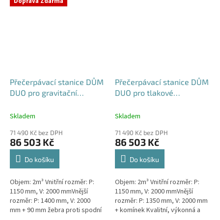
Doprava Zdarma
rodinným a...
Přečerpávací stanice DŮM
Přečerpávací stanice DŮM
DUO pro gravitační
DUO pro tlakové
kanalizace dvouplášťová -
kanalizace k obetonování
nádrž 2m3
- nádrž 2m3
Skladem
Skladem
71 490 Kč bez DPH
71 490 Kč bez DPH
86 503 Kč
86 503 Kč
Do košíku
Do košíku
Objem: 2m³ Vnitřní rozměr: P:
Objem: 2m³ Vnitřní rozměr: P:
1150 mm, V: 2000 mmVnější
1150 mm, V: 2000 mmVnější
rozměr: P: 1400 mm, V: 2000
rozměr: P: 1350 mm, V: 2000 mm
mm + 90 mm žebra proti spodní
+ komínek Kvalitní, výkonná a
vodě + komínek Kvalitní,
extrémně spolehlivá