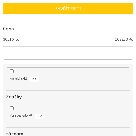
n
ZAVŘÍT FILTR
í
p
r
Cena
o
d
30116
Kč
102233
Kč
u
k
t
ů
Na skladě
27
Značky
Česká nádrž
27
záznam