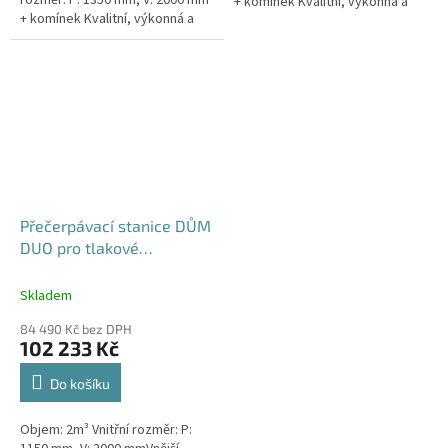
rozměr: P: 1350 mm, V: 2000 mm
+ komínek Kvalitní, výkonná a
+ komínek Kvalitní, výkonná a
extrémně spolehlivá
extrémně spolehlivá
přečerpávací stanice k
přečerpávací stanice k
rodinným a...
rodinným a...
Přečerpávací stanice DŮM
DUO pro tlakové
kanalizace se zdvojeným
řezákem dvouplášťová -
Skladem
nádrž 2m3
84 490 Kč bez DPH
102 233 Kč
Do košíku
Objem: 2m³ Vnitřní rozměr: P: