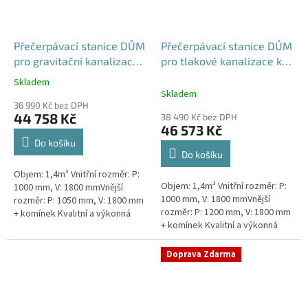
Přečerpávací stanice DŮM
Přečerpávací stanice DŮM
pro gravitační kanalizace
pro tlakové kanalizace k
samonosná - nádrž 1,4m3
obetonování - nádrž 1,4m3
Skladem
Průměrné
Skladem
hodnocení
36 990 Kč bez DPH
produktu
44 758 Kč
38 490 Kč bez DPH
je
46 573 Kč
5,0
Do košíku
z
Do košíku
5
Objem: 1,4m³ Vnitřní rozměr: P:
hvězdiček.
Objem: 1,4m³ Vnitřní rozměr: P:
1000 mm, V: 1800 mmVnější
1000 mm, V: 1800 mmVnější
rozměr: P: 1050 mm, V: 1800 mm
rozměr: P: 1200 mm, V: 1800 mm
+ komínek Kvalitní a výkonná
+ komínek Kvalitní a výkonná
přečerpávací stanice k
přečerpávací stanice k
rodinným domům,
rodinným domům,
provozovnám,...
Doprava Zdarma
provozovnám,...