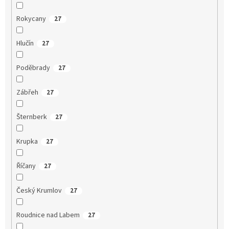
Rokycany
27
Hlučín
27
Poděbrady
27
Zábřeh
27
Šternberk
27
Krupka
27
Říčany
27
Český Krumlov
27
Roudnice nad Labem
27