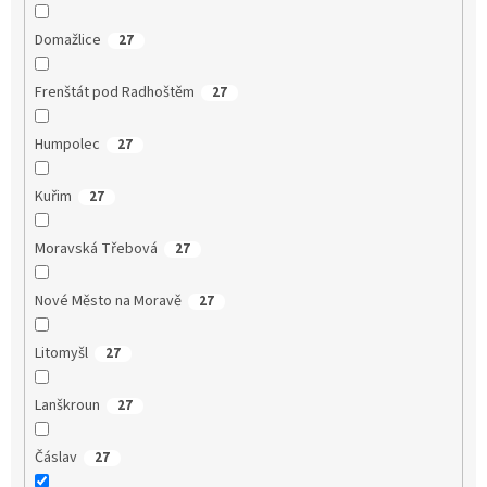
Domažlice
27
Frenštát pod Radhoštěm
27
Humpolec
27
Kuřim
27
Moravská Třebová
27
Nové Město na Moravě
27
Litomyšl
27
Lanškroun
27
Čáslav
27