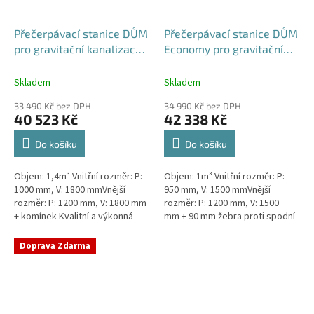
Přečerpávací stanice DŮM
Přečerpávací stanice DŮM
pro gravitační kanalizace k
Economy pro gravitační
obetonování - nádrž 1,4m3
kanalizace dvouplášťová -
nádrž 1m3
Skladem
Skladem
33 490 Kč bez DPH
34 990 Kč bez DPH
40 523 Kč
42 338 Kč
Do košíku
Do košíku
Objem: 1,4m³ Vnitřní rozměr: P:
Objem: 1m³ Vnitřní rozměr: P:
1000 mm, V: 1800 mmVnější
950 mm, V: 1500 mmVnější
rozměr: P: 1200 mm, V: 1800 mm
rozměr: P: 1200 mm, V: 1500
+ komínek Kvalitní a výkonná
mm + 90 mm žebra proti spodní
přečerpávací stanice k
vodě + komínek Kvalitní a
rodinným domům,
výkonná přečerpávací stanice
Doprava Zdarma
provozovnám,...
k...