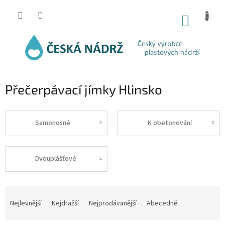
Přejít
na
NÁKUP
obsah
KOŠÍK
Přečerpávací jímky Hlinsko
Samonosné
K obetonování
Dvouplášťové
Ř
a
Nejlevnější
Nejdražší
Nejprodávanější
Abecedně
z
e