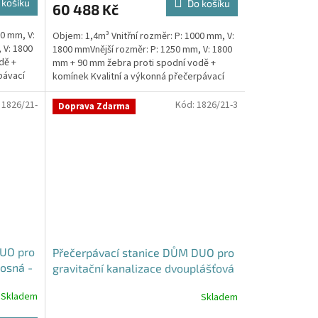
 košíku
Do košíku
60 488 Kč
00 mm, V:
Objem: 1,4m³ Vnitřní rozměr: P: 1000 mm, V:
 V: 1800
1800 mmVnější rozměr: P: 1250 mm, V: 1800
dě +
mm + 90 mm žebra proti spodní vodě +
pávací
komínek Kvalitní a výkonná přečerpávací
stanice...
:
1826/21-
Kód:
1826/21-3
Doprava Zdarma
DUO pro
Přečerpávací stanice DŮM DUO pro
osná -
gravitační kanalizace dvouplášťová
- nádrž 2m3
Skladem
Skladem