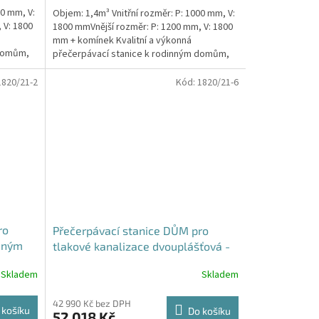
00 mm, V:
Objem: 1,4m³ Vnitřní rozměr: P: 1000 mm, V:
 V: 1800
1800 mmVnější rozměr: P: 1200 mm, V: 1800
mm + komínek Kvalitní a výkonná
 domům,
přečerpávací stanice k rodinným domům,
provozovnám,...
1820/21-2
Kód:
1820/21-6
ro
Přečerpávací stanice DŮM pro
jeným
tlakové kanalizace dvouplášťová -
drž
nádrž 1,4m3
Skladem
Skladem
42 990 Kč bez DPH
 košíku
Do košíku
52 018 Kč