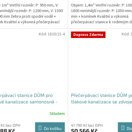
 1m³ Vnitřní rozměr: P: 950 mm, V:
Objem: 1,4m³ Vnitřní rozměr: P: 10
z
mVnější rozměr: P: 1200 mm, V: 1500
1800 mmVnější rozměr: P: 1050 mm,
5
0 mm žebra proti spodní vodě +
mm + komínek Kvalitní a výkonná
hvězdiček.
k Kvalitní a výkonná přečerpávací
přečerpávací stanice k rodinným
 k...
provozovnám,...
Kód:
1820/21-4
Kód:
Doprava Zdarma
rpávací stanice DŮM pro
Přečerpávací stanice DŮM p
vé kanalizace samonosná -
tlakové kanalizace se zdvo
 1,4m3
řezákem k obetonování - ná
Skladem
1,4m3
 Kč bez DPH
41 790 Kč bez DPH
Do košíku
Do
388 Kč
50 566 Kč