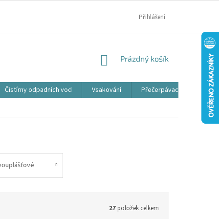
MOJE OBJEDNÁVKA
Přihlášení
NÁKUPNÍ
Prázdný košík
KOŠÍK
Čistírny odpadních vod
Vsakování
Přečerpávací jímky
vouplášťové
27
položek celkem