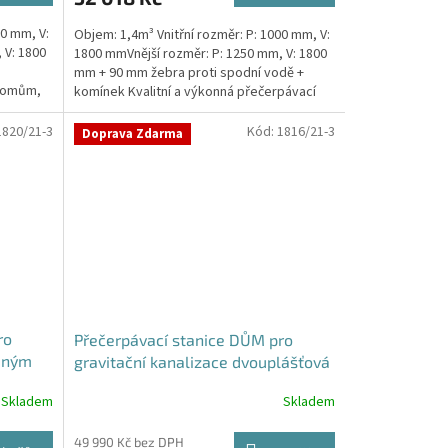
00 mm, V:
Objem: 1,4m³ Vnitřní rozměr: P: 1000 mm, V:
 V: 1800
1800 mmVnější rozměr: P: 1250 mm, V: 1800
mm + 90 mm žebra proti spodní vodě +
 domům,
komínek Kvalitní a výkonná přečerpávací
stanice k...
1820/21-3
Kód:
1816/21-3
Doprava Zdarma
ro
Přečerpávací stanice DŮM pro
jeným
gravitační kanalizace dvouplášťová
rž
- nádrž 1,4m3
Skladem
Skladem
49 990 Kč bez DPH