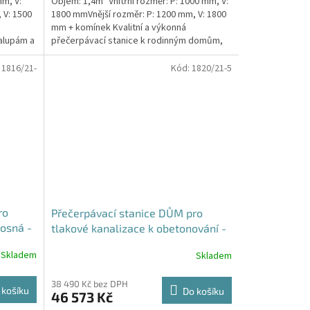
mm, V:
Objem: 1,4m³ Vnitřní rozměr: P: 1000 mm, V:
 V: 1500
1800 mmVnější rozměr: P: 1200 mm, V: 1800
mm + komínek Kvalitní a výkonná
alupám a
přečerpávací stanice k rodinným domům,
provozovnám,...
:
1816/21-
Kód:
1820/21-5
ro
Přečerpávací stanice DŮM pro
osná -
tlakové kanalizace k obetonování -
nádrž 1,4m3
Skladem
Skladem
38 490 Kč bez DPH
 košíku
Do košíku
46 573 Kč