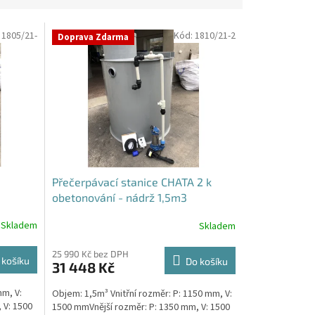
:
1805/21-
Kód:
1810/21-2
Doprava Zdarma
Přečerpávací stanice CHATA 2 k
obetonování - nádrž 1,5m3
Skladem
Skladem
25 990 Kč bez DPH
 košíku
Do košíku
31 448 Kč
mm, V:
Objem: 1,5m³ Vnitřní rozměr: P: 1150 mm, V:
 V: 1500
1500 mmVnější rozměr: P: 1350 mm, V: 1500