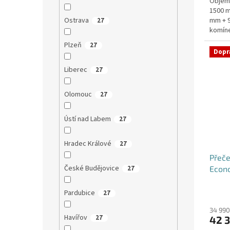
Objem:
1500 m
mm + 9
Ostrava
27
komíne
1400 m
Plzeň
27
Dopr
Liberec
27
Olomouc
27
Ústí nad Labem
27
Hradec Králové
27
Přeče
České Budějovice
Econo
27
dvoup
Pardubice
27
34 990
Havířov
27
42 3