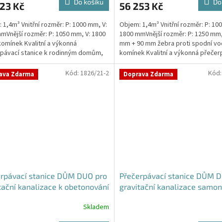
Do košíku
Do
23 Kč
56 253 Kč
 1,4m³ Vnitřní rozměr: P: 1000 mm, V:
Objem: 1,4m³ Vnitřní rozměr: P: 10
mVnější rozměr: P: 1050 mm, V: 1800
1800 mmVnější rozměr: P: 1250 mm,
omínek Kvalitní a výkonná
mm + 90 mm žebra proti spodní vo
ček.
pávací stanice k rodinným domům,
komínek Kvalitní a výkonná přečer
ovnám,...
stanice k...
Kód:
1826/21-2
Kód
ava Zdarma
Doprava Zdarma
rpávací stanice DŮM DUO pro
Přečerpávací stanice DŮM 
tační kanalizace k obetonování
gravitační kanalizace samon
rž 2m3
nádrž 2m3
Skladem
Průměrné
hodnocení