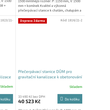
 V: 1500
1500 mmVnější rozměr: P: 1150 mm, V: 1500
dě +
mm + komínek Kvalitní a výkonná
přečerpávací stanice k chatám, chalupám a
rodinným domům...
:
1823/21-
Kód:
1816/21-2
Doprava Zdarma
Přečerpávací stanice DŮM pro
lizace
gravitační kanalizace k obetonování
- nádrž 1,4m3
Skladem
Skladem
33 490 Kč bez DPH
 košíku
Do košíku
40 523 Kč