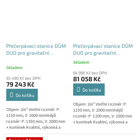
Přečerpávací stanice DŮM
Přečerpávací stanice DŮM
DUO pro gravitační
DUO pro gravitační
kanalizace k obetonování
kanalizace samonosná -
Skladem
Průměrné
- nádrž 2m3
nádrž 2m3
Skladem
hodnocení
66 990 Kč bez DPH
produktu
81 058 Kč
65 490 Kč bez DPH
je
79 243 Kč
5,0
Do košíku
z
Do košíku
5
Objem: 2m³ Vnitřní rozměr: P:
hvězdiček.
Objem: 2m³ Vnitřní rozměr: P:
1150 mm, V: 2000 mmVnější
1150 mm, V: 2000 mmVnější
rozměr: P: 1200 mm, V: 2000 mm
rozměr: P: 1350 mm, V: 2000 mm
+ komínek Kvalitní, výkonná a
+ komínek Kvalitní, výkonná a
extrémně spolehlivá
extrémně spolehlivá
přečerpávací stanice k
přečerpávací stanice k
rodinným a...