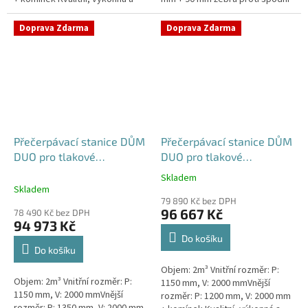
extrémně spolehlivá
vodě + komínek Kvalitní,
přečerpávací stanice k
výkonná a extrémně spolehlivá...
Doprava Zdarma
Doprava Zdarma
rodinným a...
Přečerpávací stanice DŮM
Přečerpávací stanice DŮM
DUO pro tlakové
DUO pro tlakové
kanalizace se zdvojeným
kanalizace se zdvojeným
Skladem
Průměrné
řezákem k obetonování -
řezákem samonosná -
Skladem
hodnocení
nádrž 2m3
nádrž 2m3
79 890 Kč bez DPH
produktu
96 667 Kč
78 490 Kč bez DPH
je
94 973 Kč
5,0
Do košíku
z
Do košíku
5
Objem: 2m³ Vnitřní rozměr: P:
hvězdiček.
Objem: 2m³ Vnitřní rozměr: P:
1150 mm, V: 2000 mmVnější
1150 mm, V: 2000 mmVnější
rozměr: P: 1200 mm, V: 2000 mm