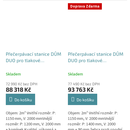
výkonná a extrémně spolehlivá...
přečerpávací stanice k
Doprava Zdarma
rodinným a...
Přečerpávací stanice DŮM
Přečerpávací stanice DŮM
DUO pro tlakové
DUO pro tlakové
kanalizace samonosná -
kanalizace dvouplášťová -
nádrž 2m3
nádrž 2m3
Skladem
Skladem
72 990 Kč bez DPH
77 490 Kč bez DPH
88 318 Kč
93 763 Kč
Do košíku
Do košíku
Objem: 2m³ Vnitřní rozměr: P:
Objem: 2m³ Vnitřní rozměr: P:
1150 mm, V: 2000 mmVnější
1150 mm, V: 2000 mmVnější
rozměr: P: 1200 mm, V: 2000 mm
rozměr: P: 1400 mm, V: 2000
+ komínek Kvalitní, výkonná a
mm + 90 mm žebra proti spodní