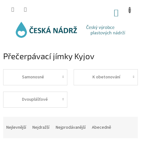
Přejít
na
NÁKUP
obsah
KOŠÍK
Přečerpávací jímky Kyjov
Samonosné
K obetonování
Dvouplášťové
Ř
a
Nejlevnější
Nejdražší
Nejprodávanější
Abecedně
z
e