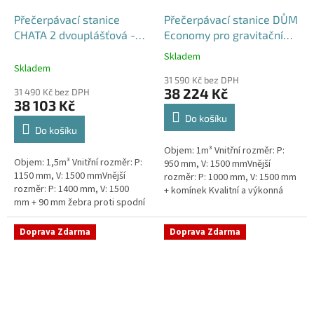
Přečerpávací stanice
Přečerpávací stanice DŮM
CHATA 2 dvouplášťová -
Economy pro gravitační
nádrž 1,5m3
kanalizace samonosná -
Skladem
Průměrné
nádrž 1m3
Skladem
hodnocení
31 590 Kč bez DPH
produktu
38 224 Kč
31 490 Kč bez DPH
je
38 103 Kč
5,0
Do košíku
z
Do košíku
5
Objem: 1m³ Vnitřní rozměr: P:
hvězdiček.
Objem: 1,5m³ Vnitřní rozměr: P:
950 mm, V: 1500 mmVnější
1150 mm, V: 1500 mmVnější
rozměr: P: 1000 mm, V: 1500 mm
rozměr: P: 1400 mm, V: 1500
+ komínek Kvalitní a výkonná
mm + 90 mm žebra proti spodní
přečerpávací stanice k chatám,
vodě + komínek Průměr 1150
chalupám a rodinným domům...
mm, vnější průměr 1400 mm,...
Doprava Zdarma
Doprava Zdarma