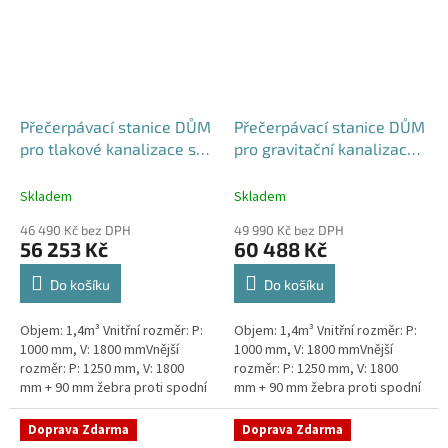
Přečerpávací stanice DŮM
Přečerpávací stanice DŮM
pro tlakové kanalizace se
pro gravitační kanalizace
zdvojeným řezákem
dvouplášťová - nádrž
dvouplášťová - nádrž
1,4m3
Skladem
Skladem
1,4m3
46 490 Kč bez DPH
49 990 Kč bez DPH
56 253 Kč
60 488 Kč
Do košíku
Do košíku
Objem: 1,4m³ Vnitřní rozměr: P:
Objem: 1,4m³ Vnitřní rozměr: P:
1000 mm, V: 1800 mmVnější
1000 mm, V: 1800 mmVnější
rozměr: P: 1250 mm, V: 1800
rozměr: P: 1250 mm, V: 1800
mm + 90 mm žebra proti spodní
mm + 90 mm žebra proti spodní
vodě + komínek Kvalitní a
vodě + komínek Kvalitní a
výkonná přečerpávací stanice
výkonná přečerpávací stanice...
Doprava Zdarma
Doprava Zdarma
k...