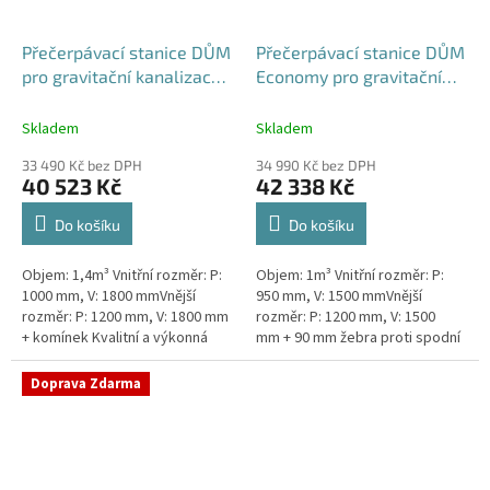
Přečerpávací stanice DŮM
Přečerpávací stanice DŮM
pro gravitační kanalizace k
Economy pro gravitační
obetonování - nádrž 1,4m3
kanalizace dvouplášťová -
nádrž 1m3
Skladem
Skladem
33 490 Kč bez DPH
34 990 Kč bez DPH
40 523 Kč
42 338 Kč
Do košíku
Do košíku
Objem: 1,4m³ Vnitřní rozměr: P:
Objem: 1m³ Vnitřní rozměr: P:
1000 mm, V: 1800 mmVnější
950 mm, V: 1500 mmVnější
rozměr: P: 1200 mm, V: 1800 mm
rozměr: P: 1200 mm, V: 1500
+ komínek Kvalitní a výkonná
mm + 90 mm žebra proti spodní
přečerpávací stanice k
vodě + komínek Kvalitní a
rodinným domům,
výkonná přečerpávací stanice
Doprava Zdarma
provozovnám,...
k...