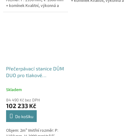
rozměr: P: 1350 mm, V: 2000 mm
+ komínek Kvalitní, výkonná a
+ komínek Kvalitní, výkonná a
extrémně spolehlivá
extrémně spolehlivá
přečerpávací stanice k
přečerpávací stanice k
rodinným a...
rodinným a...
Přečerpávací stanice DŮM
DUO pro tlakové
kanalizace se zdvojeným
řezákem dvouplášťová -
Skladem
nádrž 2m3
84 490 Kč bez DPH
102 233 Kč
Do košíku
Objem: 2m³ Vnitřní rozměr: P: