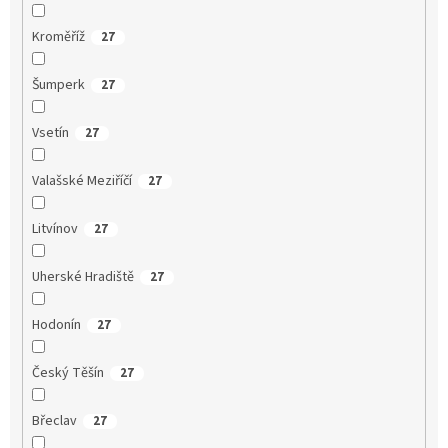
Kroměříž
27
Šumperk
27
Vsetín
27
Valašské Meziříčí
27
Litvínov
27
Uherské Hradiště
27
Hodonín
27
Český Těšín
27
Břeclav
27