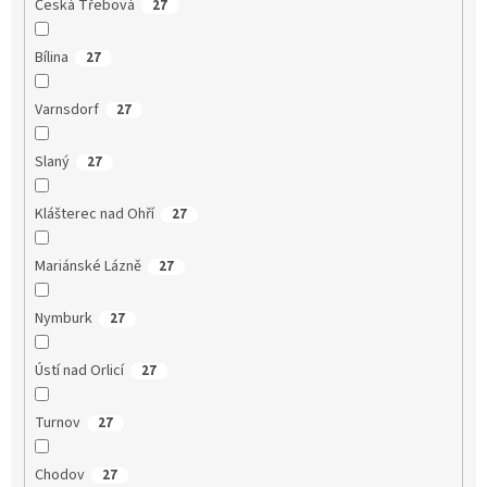
Česká Třebová
27
Bílina
27
Varnsdorf
27
Slaný
27
Klášterec nad Ohří
27
Mariánské Lázně
27
Nymburk
27
Ústí nad Orlicí
27
Turnov
27
Chodov
27