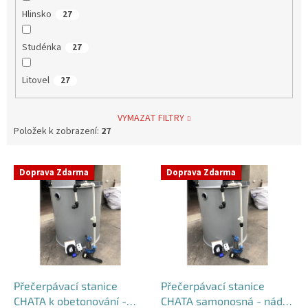
Hlinsko
27
Studénka
27
Litovel
27
VYMAZAT FILTRY
Položek k zobrazení:
27
V
Doprava Zdarma
Doprava Zdarma
ý
p
i
s
p
r
o
d
Přečerpávací stanice
Přečerpávací stanice
u
CHATA k obetonování -
CHATA samonosná - nádrž