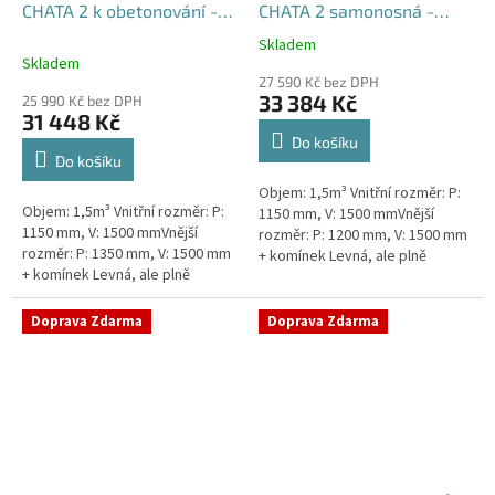
CHATA 2 k obetonování -
CHATA 2 samonosná -
nádrž 1,5m3
nádrž 1,5m3
Skladem
Průměrné
Skladem
hodnocení
27 590 Kč bez DPH
produktu
33 384 Kč
25 990 Kč bez DPH
je
31 448 Kč
5,0
Do košíku
z
Do košíku
5
Objem: 1,5m³ Vnitřní rozměr: P:
hvězdiček.
Objem: 1,5m³ Vnitřní rozměr: P:
1150 mm, V: 1500 mmVnější
1150 mm, V: 1500 mmVnější
rozměr: P: 1200 mm, V: 1500 mm
rozměr: P: 1350 mm, V: 1500 mm
+ komínek Levná, ale plně
+ komínek Levná, ale plně
funkční přečerpávací stanice
funkční přečerpávací stanice
určená k chatám, zahradám,...
určená k chatám, zahradám,...
Doprava Zdarma
Doprava Zdarma