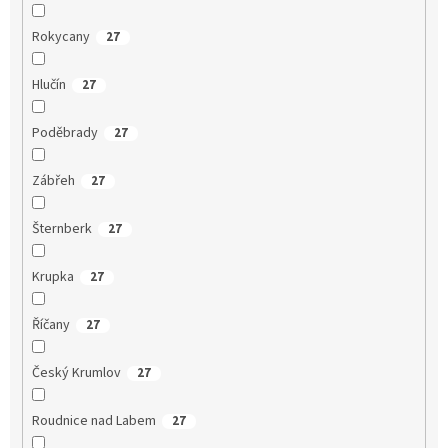
Rokycany
27
Hlučín
27
Poděbrady
27
Zábřeh
27
Šternberk
27
Krupka
27
Říčany
27
Český Krumlov
27
Roudnice nad Labem
27