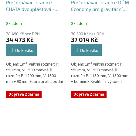
Přečerpávací stanice
Přečerpávací stanice DŮM
CHATA dvouplášťová -
Economy pro gravitační
nádrž 1m3
kanalizace k obetonování
- nádrž 1m3
Skladem
Skladem
28 490 Kč bez DPH
30 590 Kč bez DPH
34 473 Kč
37 014 Kč
Do košíku
Do košíku
Objem: 1m³ Vnitřní rozměr: P:
Objem: 1m³ Vnitřní rozměr: P:
950 mm, V: 1500 mmVnější
950 mm, V: 1500 mmVnější
rozměr: P: 1200 mm, V: 1500
rozměr: P: 1150 mm, V: 1500 mm
mm + 90 mm žebra proti spodní
+ komínek Kvalitní a výkonná
vodě + komínek Levná, ale plně
přečerpávací stanice k chatám,
funkční přečerpávací...
chalupám a rodinným domům...
Doprava Zdarma
Doprava Zdarma