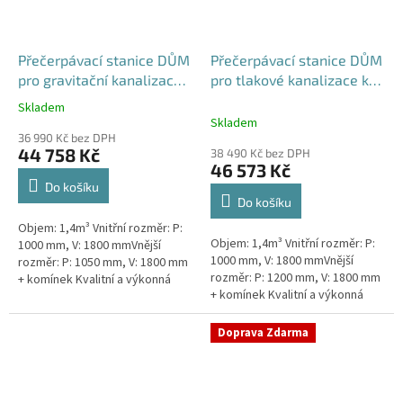
Přečerpávací stanice DŮM
Přečerpávací stanice DŮM
pro gravitační kanalizace
pro tlakové kanalizace k
samonosná - nádrž 1,4m3
obetonování - nádrž 1,4m3
Skladem
Průměrné
Skladem
hodnocení
36 990 Kč bez DPH
produktu
44 758 Kč
38 490 Kč bez DPH
je
46 573 Kč
5,0
Do košíku
z
Do košíku
5
Objem: 1,4m³ Vnitřní rozměr: P:
hvězdiček.
Objem: 1,4m³ Vnitřní rozměr: P:
1000 mm, V: 1800 mmVnější
1000 mm, V: 1800 mmVnější
rozměr: P: 1050 mm, V: 1800 mm
rozměr: P: 1200 mm, V: 1800 mm
+ komínek Kvalitní a výkonná
+ komínek Kvalitní a výkonná
přečerpávací stanice k
přečerpávací stanice k
rodinným domům,
rodinným domům,
provozovnám,...
Doprava Zdarma
provozovnám,...