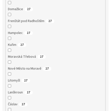
Domažlice
27
Frenštát pod Radhoštěm
27
Humpolec
27
Kuřim
27
Moravská Třebová
27
Nové Město na Moravě
27
Litomyšl
27
Lanškroun
27
Čáslav
27