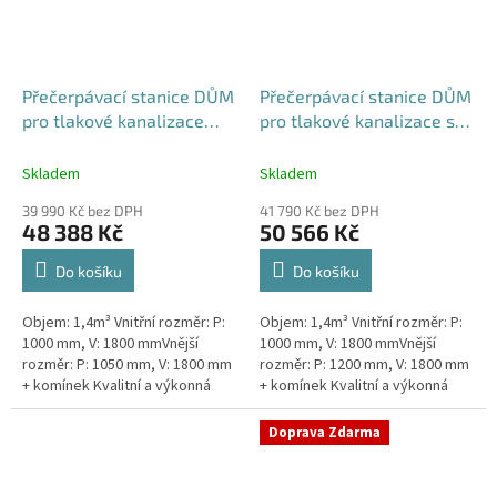
Přečerpávací stanice DŮM
Přečerpávací stanice DŮM
pro tlakové kanalizace
pro tlakové kanalizace se
samonosná - nádrž 1,4m3
zdvojeným řezákem k
obetonování - nádrž 1,4m3
Skladem
Skladem
39 990 Kč bez DPH
41 790 Kč bez DPH
48 388 Kč
50 566 Kč
Do košíku
Do košíku
Objem: 1,4m³ Vnitřní rozměr: P:
Objem: 1,4m³ Vnitřní rozměr: P:
1000 mm, V: 1800 mmVnější
1000 mm, V: 1800 mmVnější
rozměr: P: 1050 mm, V: 1800 mm
rozměr: P: 1200 mm, V: 1800 mm
+ komínek Kvalitní a výkonná
+ komínek Kvalitní a výkonná
přečerpávací stanice k
přečerpávací stanice k
rodinným domům,
rodinným domům,
Doprava Zdarma
provozovnám,...
provozovnám,...