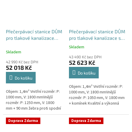
Přečerpávací stanice DŮM
Přečerpávací stanice DŮM
pro tlakové kanalizace
pro tlakové kanalizace se
dvouplášťová - nádrž
zdvojeným řezákem
Skladem
Průměrné
1,4m3
samonosná - nádrž 1,4m3
Skladem
hodnocení
43 490 Kč bez DPH
produktu
52 623 Kč
42 990 Kč bez DPH
je
52 018 Kč
5,0
Do košíku
z
Do košíku
5
Objem: 1,4m³ Vnitřní rozměr: P:
hvězdiček.
Objem: 1,4m³ Vnitřní rozměr: P:
1000 mm, V: 1800 mmVnější
1000 mm, V: 1800 mmVnější
rozměr: P: 1050 mm, V: 1800 mm
rozměr: P: 1250 mm, V: 1800
+ komínek Kvalitní a výkonná
mm + 90 mm žebra proti spodní
přečerpávací stanice k
vodě + komínek Kvalitní a
rodinným domům,
výkonná přečerpávací stanice
provozovnám,...
Doprava Zdarma
Doprava Zdarma
k...