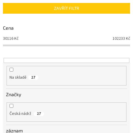
n
ZAVŘÍT FILTR
í
p
r
Cena
o
d
30116
Kč
102233
Kč
u
k
t
ů
Na skladě
27
Značky
Česká nádrž
27
záznam