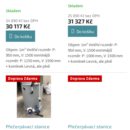
k
nádrž 1m3
1m3
Skladem
Průměrné
t
Skladem
hodnocení
ů
25 890 Kč bez DPH
produktu
31 327 Kč
24 890 Kč bez DPH
je
30 117 Kč
5,0
Do košíku
z
Do košíku
5
Objem: 1m³ Vnitřní rozměr: P:
hvězdiček.
Objem: 1m³ Vnitřní rozměr: P:
950 mm, V: 1500 mmVnější
950 mm, V: 1500 mmVnější
rozměr: P: 1000 mm, V: 1500 mm
rozměr: P: 1150 mm, V: 1500 mm
+ komínek Levná, ale plně
+ komínek Levná, ale plně
funkční přečerpávací stanice
funkční přečerpávací stanice
určená k chatám, zahradám,
určená k chatám, zahradám,
sklepům,...
Doprava Zdarma
Doprava Zdarma
sklepům,...
Přečerpávací stanice
Přečerpávací stanice