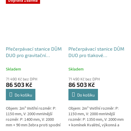
Doprava Zdarma
rodinným a...
Přečerpávací stanice DŮM
Přečerpávací stanice DŮM
DUO pro gravitační
DUO pro tlakové
kanalizace dvouplášťová -
kanalizace k obetonování
nádrž 2m3
- nádrž 2m3
Skladem
Skladem
71 490 Kč bez DPH
71 490 Kč bez DPH
86 503 Kč
86 503 Kč
Do košíku
Do košíku
Objem: 2m³ Vnitřní rozměr: P:
Objem: 2m³ Vnitřní rozměr: P:
1150 mm, V: 2000 mmVnější
1150 mm, V: 2000 mmVnější
rozměr: P: 1400 mm, V: 2000
rozměr: P: 1350 mm, V: 2000 mm
mm + 90 mm žebra proti spodní
+ komínek Kvalitní, výkonná a
vodě + komínek Kvalitní,
extrémně spolehlivá